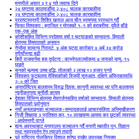
मन्त्रीले असार ३ र ४ गते जवाफ दिने
२४ घण्टामा काठमाडौंमा २,४०८ चालक कारबाहीमा
२४ घण्टामा काठमाडौंमा २,४०८ चालक कारबाहीमा
परराष्ट्रमन्त्री शिशिर खनाल आज चीन भ्रमणमा प्रस्थान गर्दै
फिफा विश्वकप : ब्राजिल र मोरक्को १–१ को बराबरीमा, दुवैले बाँडे
एक–एक अंक
कोशीसहित विभिन्न प्रदेशमा वर्षा र चट्याङको सम्भावना, हिमाली
क्षेत्रमा हिमपातको अनुमान
नेप्सेमा सामान्य गिरावट, ४ अंक घट्दा कारोबार ४ अर्ब ३४ करोड
रुपैयाँभन्दा बढी
बिपी राजमार्गमा बस दुर्घटना : काभ्रेपलाञ्चोकमा ७ जनाको मृत्यु, १५
घाइते
सुनको मूल्यमा उच्च वृद्धि, तोलाको २ लाख ९२ हजार पुग्यो
विश्वकप फुटबलमा मेक्सिकोको विजयी सुरुआत, दक्षिण अफ्रिकामाथि
२–० को जित
अन्तर्राष्ट्रिय बालश्रम विरुद्ध दिवस: कानुनी व्यवस्था भए पनि बालश्रम
न्यूनीकरणमा चुनौती कायम
देशका विभिन्न क्षेत्रमा मेघगर्जनसहित वर्षाको सम्भावना, हिमाली क्षेत्रमा
हिमपातको पूर्वानुमान
नयाँ अनलाइनका सञ्चालक÷सम्पादकलाई आचारसंहिता अभिमुखीकरण
निजी शिक्षामा ३ प्रतिशत कर, १० लाखसम्म आयमा कर छुटको व्यवस्था
: अर्थमन्त्री वाग्ले
शून्य अवस्थाबाट मन्त्रालय सञ्चालन गर्दै मन्त्री महावीर पुन, विज्ञान
तथा नवप्रवर्तन ऐन ल्याउने तयारी
पूर्व राष्ट्रिय गोलकिपर विशाल श्रेष्ठ राखेप उपाध्यक्ष नियुक्त