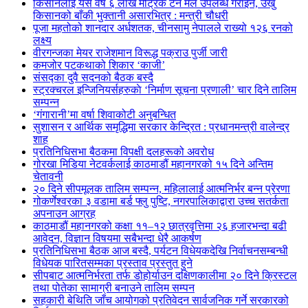
किसानलाई यस वर्ष ६ लाख मेट्रिक टन मल उपलब्ध गराइने, उखु
किसानको बाँकी भुक्तानी असारभित्र : मन्त्री चौधरी
पूजा महतोको शानदार अर्धशतक, चीनसामु नेपालले राख्यो १२६ रनको
लक्ष्य
वीरगन्जका मेयर राजेशमान विरूद्ध पक्राउ पुर्जी जारी
कमजोर पटकथाको शिकार ‘काजी’
संसद्का दुवै सदनको बैठक बस्दै
स्ट्रक्चरल इन्जिनियर्सहरुकाे ‘निर्माण सूचना प्रणाली’ चार दिने तालिम
सम्पन्न
‘गंगारानी’मा वर्षा शिवाकोटी अनुबन्धित
सुशासन र आर्थिक समृद्धिमा सरकार केन्द्रित : प्रधानमन्त्री वालेन्द्र
शाह
प्रतिनिधिसभा बैठकमा विपक्षी दलहरूको अवरोध
गोरखा मिडिया नेटवर्कलाई काठमाडौं महानगरको १५ दिने अन्तिम
चेतावनी
२० दिने सीपमूलक तालिम सम्पन्न, महिलालाई आत्मनिर्भर बन्न प्रेरणा
गोकर्णेश्वरका ३ वडामा बर्ड फ्लु पुष्टि, नगरपालिकाद्वारा उच्च सतर्कता
अपनाउन आग्रह
काठमाडौं महानगरको कक्षा ११–१२ छात्रवृत्तिमा २६ हजारभन्दा बढी
आवेदन, विज्ञान विषयमा सबैभन्दा धेरै आकर्षण
प्रतिनिधिसभा बैठक आज बस्दै, पर्यटन विधेयकदेखि निर्वाचनसम्बन्धी
विधेयक पारितसम्मका प्रस्ताव प्रस्तुत हुने
सीपबाट आत्मनिर्भरता तर्फ डोहोर्याउन दक्षिणकालीमा २० दिने क्रिस्टल
तथा पोतेका सामाग्री बनाउने तालिम सम्पन
सहकारी बेथिति जाँच आयोगको प्रतिवेदन सार्वजनिक गर्ने सरकारको