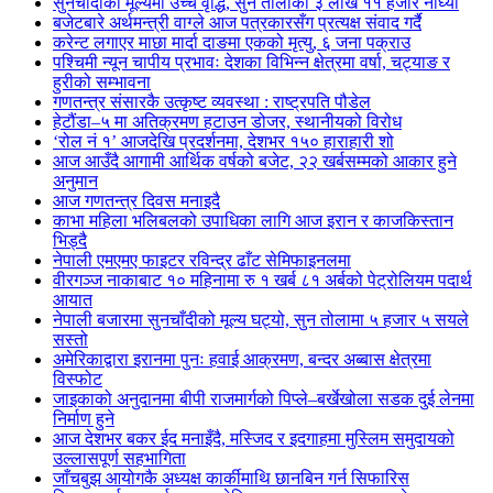
सुनचाँदीको मूल्यमा उच्च वृद्धि, सुन तोलाको ३ लाख ११ हजार नाघ्यो
बजेटबारे अर्थमन्त्री वाग्ले आज पत्रकारसँग प्रत्यक्ष संवाद गर्दै
करेन्ट लगाएर माछा मार्दा दाङमा एकको मृत्यु, ६ जना पक्राउ
पश्चिमी न्यून चापीय प्रभावः देशका विभिन्न क्षेत्रमा वर्षा, चट्याङ र
हुरीको सम्भावना
गणतन्त्र संसारकै उत्कृष्ट व्यवस्था : राष्ट्रपति पौडेल
हेटौंडा–५ मा अतिक्रमण हटाउन डोजर, स्थानीयको विरोध
‘रोल नं १’ आजदेखि प्रदर्शनमा, देशभर १५० हाराहारी शो
आज आउँदै आगामी आर्थिक वर्षको बजेट, २२ खर्बसम्मको आकार हुने
अनुमान
आज गणतन्त्र दिवस मनाइदै
काभा महिला भलिबलको उपाधिका लागि आज इरान र काजकिस्तान
भिड्दै
नेपाली एमएमए फाइटर रविन्द्र ढाँट सेमिफाइनलमा
वीरगञ्ज नाकाबाट १० महिनामा रु १ खर्ब ८१ अर्बको पेट्रोलियम पदार्थ
आयात
नेपाली बजारमा सुनचाँदीको मूल्य घट्यो, सुन तोलामा ५ हजार ५ सयले
सस्तो
अमेरिकाद्वारा इरानमा पुनः हवाई आक्रमण, बन्दर अब्बास क्षेत्रमा
विस्फोट
जाइकाको अनुदानमा बीपी राजमार्गको पिप्ले–बर्खेखोला सडक दुई लेनमा
निर्माण हुने
आज देशभर बकर ईद मनाइँदै, मस्जिद र इदगाहमा मुस्लिम समुदायको
उल्लासपूर्ण सहभागिता
जाँचबुझ आयोगकै अध्यक्ष कार्कीमाथि छानबिन गर्न सिफारिस