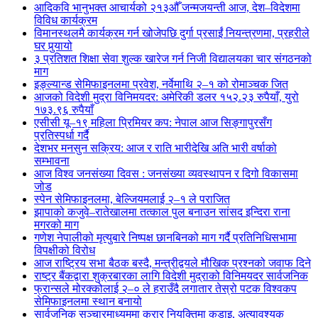
आदिकवि भानुभक्त आचार्यको २१३औँ जन्मजयन्ती आज, देश–विदेशमा
विविध कार्यक्रम
विमानस्थलमै कार्यक्रम गर्न खोजेपछि दुर्गा प्रसाईं नियन्त्रणमा, प्रहरीले
घर पुर्‍यायो
३ प्रतिशत शिक्षा सेवा शुल्क खारेज गर्न निजी विद्यालयका चार संगठनको
माग
इङ्ल्यान्ड सेमिफाइनलमा प्रवेश, नर्वेमाथि २–१ को रोमाञ्चक जित
आजको विदेशी मुद्रा विनिमयदर: अमेरिकी डलर १५२.२३ रुपैयाँ, युरो
१७३.९६ रुपैयाँ
एसीसी यू–१९ महिला प्रिमियर कप: नेपाल आज सिङ्गापुरसँग
प्रतिस्पर्धा गर्दै
देशभर मनसुन सक्रिय: आज र राति भारीदेखि अति भारी वर्षाको
सम्भावना
आज विश्व जनसंख्या दिवस : जनसंख्या व्यवस्थापन र दिगो विकासमा
जोड
स्पेन सेमिफाइनलमा, बेल्जियमलाई २–१ ले पराजित
झापाको कजुवे–रातेखालमा तत्काल पुल बनाउन सांसद इन्दिरा राना
मगरको माग
गणेश नेपालीको मृत्युबारे निष्पक्ष छानबिनको माग गर्दै प्रतिनिधिसभामा
विपक्षीको विरोध
आज राष्ट्रिय सभा बैठक बस्दै, मन्त्रीद्वयले मौखिक प्रश्नको जवाफ दिने
राष्ट्र बैंकद्वारा शुक्रबारका लागि विदेशी मुद्राको विनिमयदर सार्वजनिक
फ्रान्सले मोरक्कोलाई २–० ले हराउँदै लगातार तेस्रो पटक विश्वकप
सेमिफाइनलमा स्थान बनायो
सार्वजनिक सञ्चारमाध्यममा करार नियुक्तिमा कडाइ, अत्यावश्यक