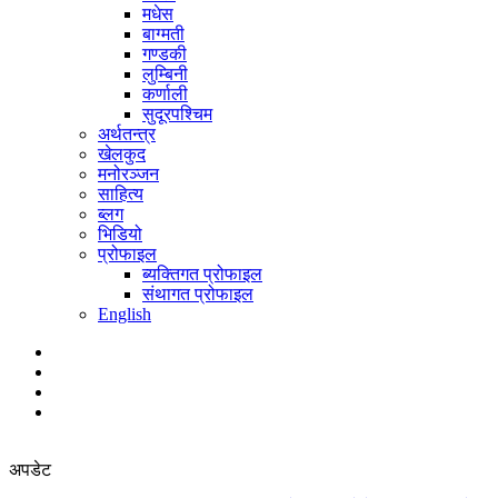
मधेस
बाग्मती
गण्डकी
लुम्बिनी
कर्णाली
सुदूरपश्चिम
अर्थतन्त्र
खेलकुद
मनोरञ्जन
साहित्य
ब्लग
भिडियो
प्रोफाइल
ब्यक्तिगत प्रोफाइल
संथागत प्रोफाइल
English
अपडेट