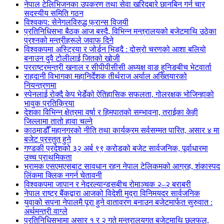
नेपाल टेलिभिजनका उपकरण तथा सेवा खरिदबारे छानबिन गर्न चार
सदस्यीय समिति गठन
विश्वकप: सेनेगलविरुद्ध फ्रान्स विजयी
प्रतिनिधिसभा बैठक आज बस्दै, विभिन्न मन्त्रालयको बजेटमाथि उठेका
प्रश्नको मन्त्रीहरूले जवाफ दिने
विश्वकपमा अस्ट्रिया र जोर्डन भिड्दै : दोस्रो चरणको आशा बलियो
बनाउन दुवै टोलीलाई जितको खोजी
परराष्ट्रमन्त्री खनाल र सीपीपीसीसी अध्यक्ष वाङ हुनिङबीच भेटवार्ता
राहदानी विभागका महानिर्देशक तीर्थराज अर्याल अख्तियारको
नियन्त्रणमा
स्पेनलाई रोक्दै केप भेर्डेको ऐतिहासिक सफलता, गोलरक्षक भोजिन्हाको
भावुक प्रतिक्रिया
देशका विभिन्न क्षेत्रमा वर्षा र हिमपातको सम्भावना, तराईका केही
जिल्लामा तातो हावा चल्ने
काठमाडौँ महानगरको नीति तथा कार्यक्रम सर्वसम्मत पारित, असार ४ मा
बजेट प्रस्तुत हुने
गण्डकी प्रदेशको ३२ अर्ब ९९ करोडको बजेट सार्वजनिक, पूर्वाधारमा
उच्च प्राथमिकता
भ्रामक एसएमएसबाट सावधान रहन नेपाल टेलिकमको आग्रह, शंकास्पद
लिंकमा क्लिक नगर्न चेतावनी
विश्वकपमा जापान र नेदरल्यान्ड्सबीच रोमाञ्चक २–२ बराबरी
नेपाल राष्ट्र बैंकद्वारा आजको विदेशी मुद्रा विनिमयदर सार्वजनिक
युवाको सपना नेपालमै पूरा हुने वातावरण बनाउन बजेटमार्फत सुरुवात :
अर्थमन्त्री वाग्ले
प्रतिनिधिसभामा असार १ र २ गते मन्त्रालयगत बजेटमाथि छलफल,