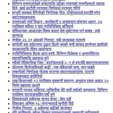
विभिन्न मन्त्रालयको बजेटमाथि उठेका प्रश्नको मन्त्रीहरूले जवाफ
दिने, खर्च कटौती प्रस्ताव निर्णयार्थ प्रस्तुत गरिने
इन्जुरी समयमा मेरिनोको निर्णायक गोल, पोर्चुगललाई हराउँदै स्पेन
क्वाटरफाइनलमा
रास्वपाको नयाँ विधान : कार्यकारी र अनुशासन संयन्त्र अलग, ३३
प्रतिशत महिला र युवा प्रतिनिधित्व अनिवार्य
संविधानका आधारभूत विषय चलाए देश दुर्घटनामा पर्न सक्छ : हर्क
साम्पाङ
नेप्सेमा २६.२९ अंकको गिरावट, सबै उपसूचक राताम्मे
कर्णाली बस दुर्घटनामा उद्धार ढिलो भएको भन्दै सांसद ज्ञानेन्द्र शाहीको
सरकारमाथि तीव्र आलोचना
प्रतिनिधिसभा बैठक आज बस्दै, विभिन्न विधेयक र अन्तर्राष्ट्रिय
महासन्धिमाथि छलफल हुने
नर्वेको ऐतिहासिक जित : ब्राजिललाई २–१ ले हराउँदै क्वाटरफाइनलमा
डोल्पामा हिलोसहितको बाढी : एक महिलाको मृत्यु, चार घाइते
एम्बाप्पेको निर्णायक गोलमा फ्रान्स क्वाटरफाइनलमा, पाराग्वे
विश्वकपबाट बाहिरियो
उखु किसानको ९२ प्रतिशत भुक्तानी सम्पन्न, अनुदान रकम असार २५
भित्र खातामा आउने
मनसुनी प्रभाव सक्रिय: लुम्बिनीमा धेरै भारी वर्षाको सम्भावना, विभिन्न
प्रदेशमा चट्याङसहित वर्षा हुने
विश्वकपको सबैभन्दा सुन्दर कथा : केप भर्डे
विश्वकप अन्तिम १६: फ्रान्सलाई चुनाैती दिदै
नेप्सेमा गिरावट, ४ अर्बभन्दा बढीको कारोबार
रवि लामिछाने: खोला किनार व्यवस्थापनको अस्थायी कठिनाइले