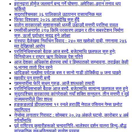
इरानद्वारा होर्मुज जलमार्ग बन्द गर्ने घोषणा, अमेरिका–इरान तनाव थप
चर्कियो
सुदूरपश्चिमका २६ पालिकाले उठाएनन् रासायनिक मल
फिफा विश्वकप २०२६ आजदेखि सुरु हुँदै
वालेन सरकारको सुशासनको धज्जी उडाउदै मन्त्री प्रतिभा रावल
एमसीसीअन्तर्गत २९७ किमि प्रसारण लाइन र तीन सबस्टेशन निर्माण
सुरु, ऊर्जा पूर्वाधार सुदृढ हुने अपेक्षा
रास्वपा दैलेखमा निर्वाचन विवाद : २४० मत खसेको दाबी, गणनामा २४६
मत देखिएको आरोप
प्रतिनिधिसभाको बैठक आज बस्दै, बजेटमाथि छलफल सुरु हुने;
विनियोजन र राष्ट्र ऋण विधेयक पेश गरिने
आज देशका अधिकांश क्षेत्रमा वर्षा र हिमपातको सम्भावना, तराईका केही
भू-भागमा तातो दिन रहने
धादिङको गल्छीमा पर्यटक बस र सानो गाडी ठोक्किँदा ७ जना घाइते
महावीर पुन मन्त्री बन्दै
गृहमन्त्रीमा फेरि सुधन गुरुङ, आजै शपथको तयारी
प्रतिनिधिसभाको बैठक आज बस्दै, बजेटमाथि सामान्य छलफल सुरु हुने
सुदूरपश्चिम सरकारमा कांग्रेसको नयाँ शक्ति सन्तुलन, तीन मन्त्री र दुई
राज्यमन्त्रीले लिए शपथ
हङकङलाई डीएलएसमा १९ रनले हराउँदै नेपाल एसियन गेम्स छनोट
च्याम्पियन
नेप्सेमा लगातार गिरावट : सोमबार २०.२७ अंकले घट्यो, कारोबार ४ अर्ब
रुपैयाँमाथि
पूर्व राष्ट्रिय कुमारीहरूको चन्द्रागिरि–भालेश्वर दर्शन यात्रा हिन्दु–बौद्ध
सांस्कृतिक सहअस्तित्वको सन्देश प्रवाह