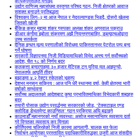
कार्यक्रमसहित मनाइँदै
उद्योग वाणिज्य महासंघमा वस्तुगत परिषद् गठन, निजी क्षेत्रको आवाज
सशक्त बनाउने प्रतिबद्धता
विश्वकप लिग–२ मा आज नेपाल र नेदरल्याण्डस भिड्दै, दोस्रो खेलमा
जितको खोजी
बैंकिङ कसुर मुद्दामा शंकर ग्रुपका अध्यक्ष शंकर अग्रवाल पक्राउ
डीआर कंगोमा इबोला संक्रमण अझै नियन्त्रणबाहिर, डब्ल्यूएचओद्वारा
उच्च सतर्कता
दैनिक इन्धन मूल्य प्रणालीको विरोधमा पाकिस्तानभर पेट्रोल पम्प बन्द
गर्ने घोषणा
सरकारी विज्ञापनमा निजी मिडियामाथिको विभेद अन्त्य गर्न सर्वोच्चको
आदेश, चैत १८ को निर्णय बदर
कलकत्ता बन्दरगाहमा ३० हजार मेट्रिक टन युरिया मल आइपुग्यो,
नेपालतर्फ आपूर्ति तीव्र
बझाङमा ४.२ रेक्टर स्केलको भूकम्प
देशभर मनसुन सक्रिय : आज पनि धेरै स्थानमा वर्षा, केही क्षेत्रमा भारी
वर्षाको सम्भावना
सर्वोच्च अदालतको आदेशबाट कुष्ठ प्रभावितमाथिका विभेदकारी शब्दहरु
बदर
तयारी पोसाक उद्योग प्रवर्द्धनमा सरकारको जोड, ‘टेक्सटाइल एण्ड
क्लोदिङ डेभलमेन्ट काउन्सिल’ गठन प्रक्रिया अघि बढाइने
काठमाडौँ महानगरको नयाँ व्यवस्था: असोज मसान्तभित्र व्यवसाय दर्ता
गरे विगतका व्यवसाय कर मिनाहा
कीर्तिपुरमा चलिरहेको निजी कारमा आगलागी, चालक मृत फेला
निर्वाचन आयोगका प्रस्तावित पदाधिकारीविरुद्धका उजुरी आज संसदीय