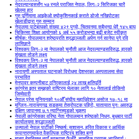
नेदरल्यान्ड्ससँग ५७ रनले पराजित नेपाल, लिग–२ सिरिजका चारै
खेलमा हार
गुरु पूर्णिमामा आइकेओ क्योकुशिनकाई कराते डोजो नखिपोटका
खेलाडीद्वारा गुरु सम्मान
नेपालमा पाटेबाघको संख्या ४२९ पुग्यो, चितवनमा सबैभन्दा धेरै १४५ बाघ
चिकित्सा शिक्षा आयोगको ६ अर्ब ५५ करोडभन्दा बढी बजेट स्वीकृत
शीर्षक: गोपालमान श्रेष्ठप्रति श्रद्धाञ्जली अर्पण गर्न सानेपा पुगे रवि
लामिछाने
विश्वकप लिग–२ मा नेपालको चुनौती आज नेदरल्याण्ड्सविरुद्ध, हारको
शृंखला तोड्ने लक्ष्य
विश्वकप लिग–२ मा नेपालको चुनौती आज नेदरल्याण्ड्सविरुद्ध, हारको
शृंखला तोड्ने लक्ष्य
नारायणी अस्पताल घटनाको विरोधमा देशभरका अस्पतालमा सेवा
प्रभावित
मेनपावर कम्पनीबाट ठगिएकालाई २४ लाख क्षतिपूर्ति
कांग्रेस इतर समूहको राष्ट्रिय भेलाका लागि १० नेतालाई तोकियो
जिम्मेवारी
नेपाल प्रेस युनियनको १०औँ संघीय महाधिवेशन असोज १७–१८ मा
मुग्लिन–नारायणगढ सडकमा तेस्रोपटक पहिरो, यातायात पुनः अवरुद्ध
दक्षिण जापानमा ७.१ म्याग्निच्युडको भूकम्प
नेपाली कांग्रेसका वरिष्ठ नेता गोपालमान श्रेष्ठको निधन, बुधबार पार्टी
कार्यालयमा श्रद्धाञ्जली
उज्यालो नेपाल पार्टीको निष्कर्ष: सुशासन, हरित विकास र आर्थिक
रूपान्तरणमार्फत वैकल्पिक राष्ट्रिय शक्ति बन्ने
मानव बेचबिखन नयाँ स्वरूपमा फैलँदै, सामूहिक प्रयास अपरिहार्य :