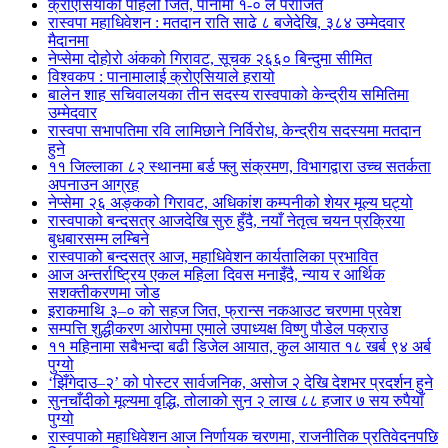
क्रोएसियाको पहिलो जित, पानामा १-० ले पराजित
रास्वपा महाधिवेशन : मतदान राति साढे ८ बजेदेखि, ३८४ उम्मेदवार
मैदानमा
नेप्सेमा दोहोरो अंकको गिरावट, सूचक २६६० बिन्दुमा सीमित
विश्वकप : पानामालाई क्रोएसियाले हरायो
बालेन शाह सचिवालयका तीन सदस्य रास्वपाको केन्द्रीय समितिमा
उम्मेदवार
रास्वपा सभापतिमा रवि लामिछाने निर्विरोध, केन्द्रीय सदस्यमा मतदान
हुने
११ जिल्लाका ८२ स्थानमा बर्ड फ्लु संक्रमण, विभागद्वारा उच्च सतर्कता
अपनाउन आग्रह
नेप्सेमा २६ अङ्कको गिरावट, अधिकांश कम्पनीको शेयर मूल्य घट्यो
रास्वपाको बन्दसत्र आजदेखि सुरु हुँदै, नयाँ नेतृत्व चयन प्रक्रिया
बुधबारसम्म लम्बिने
रास्वपाको बन्दसत्र आज, महाधिवेशन कार्यतालिका प्रभावित
आज अन्तर्राष्ट्रिय एकल महिला दिवस मनाइँदै, न्याय र आर्थिक
सशक्तीकरणमा जोड
इराकमाथि ३–० को सहज जित, फ्रान्स नकआउट चरणमा प्रवेश
सम्पत्ति शुद्धीकरण आरोपमा एमाले उपाध्यक्ष विष्णु पौडेल पक्राउ
११ महिनामा सबैभन्दा बढी डिजेल आयात, कुल आयात १८ खर्ब ९४ अर्ब
पुग्यो
‘झिँगेदाउ–२’ को पोस्टर सार्वजनिक, असोज २ देखि देशभर प्रदर्शन हुने
सुनचाँदीको मूल्यमा वृद्धि, तोलाको सुन २ लाख ८८ हजार ७ सय रुपैयाँ
पुग्यो
रास्वपाको महाधिवेशन आज निर्णायक चरणमा, राजनीतिक प्रतिवेदनपछि