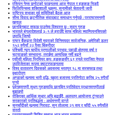
एसियन गेम्स छनोटको फाइनलमा आज नेपाल र हङकङ भिड्दै
फिलिपिन्समा शक्तिशाली भूकम्प, सुनामीको चेतावनी जारी
राष्ट्रिय सभाका दुई समितिको बैठक आज
सीमा विवाद कूटनीतिक संवादबाट समाधान गर्नुपर्छ : परराष्ट्रमन्त्री
खनाल
छानबिनबाट सफाइ पाउनेमा विश्वस्त छु : सुदन गुरुङ
भारतले बंगलादेशलाई ३–१ ले हराउँदै साफ महिला च्याम्पियनसिपको
उपाधि जित्यो
राष्ट्र बैंकद्वारा विदेशी मुद्राको विनिमयदर सार्वजनिक, अमेरिकी डलर
१५२ रुपैयाँ २२ पैसा बिक्रीदर
पश्चिमी न्यून चापीय प्रणालीको प्रभाव: पहाडी क्षेत्रमा वर्षा र
चट्याङको सम्भावना, तराईमा अत्यधिक गर्मी बढ्ने
एसीसी महिला प्रिमियर कपः हङकङसँग ६९ रनले पराजित नेपाल
उपविजेताका रूपमा क्वाटरफाइनलमा
विश्व वातावरण दिवसको अवसरमा भरतपुर १८ मा सरसफाइ तथा
वृक्षारोपण
अण्डाको मूल्यमा भारी वृद्धि, खुद्रा बजारमा प्रतिगोटा करिब २५ रुपैयाँ
पुग्यो
पूर्वगृहमन्त्री सुधन गुरुङमाथि छानबिन प्रतिवेदन प्रधानमन्त्रीलाई
बुझाइयो
रोकिएका आर्थिक सुधार अघि बढाइँदै, अलपत्र आयोजना टुंग्याउने
सरकारको प्रतिबद्धता : अर्थमन्त्री वाग्ले
सुनचाँदीको मूल्यमा गिरावट, सुन तोलामा २१ सय र चाँदी ५५ रुपैयाँले
सस्तो
परराष्ट्रमन्त्री शिशिर खनाल आज भारत भ्रमणमा