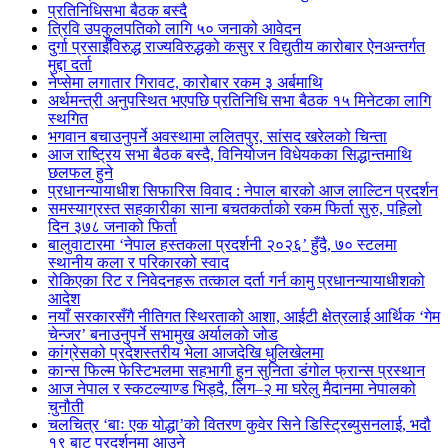
प्रतिनिधिसभा बैठक बस्दै
त्रिवि उपकुलपतिको लागि ५० जनाको आवेदन
दुर्गा प्रसाईँविरुद्ध राज्यविरुद्धको कसुर र विद्युतीय कारोबार ऐनअन्तर्गत
मुद्दा दर्ता
नेप्सेमा लगातार गिरावट, कारोबार रकम ३ अर्बमाथि
अर्थमन्त्री अनुपस्थित भएपछि प्रतिनिधि सभा बैठक १५ मिनेटका लागि
स्थगित
भगवान बचाउनुपर्ने अवस्थामा ललितपुर, सांसद खरेलको चिन्ता
आज राष्ट्रिय सभा बैठक बस्दै, विनियोजन विधेयकका सिद्धान्तमाथि
छलफल हुने
प्रधानन्यायाधीश सिफारिस विवाद : नेपाल बारको आज लाल्टिन प्रदर्शन
समस्याग्रस्त सहकारीका साना बचतकर्ताको रकम फिर्ता सुरु, पहिलो
दिन ३७८ जनाको फिर्ता
बालुवाटारमा ‘नेपाल हस्तकला प्रदर्शनी २०२६’ हुँदै, ७० स्टलमा
स्थानीय कला र परिकारको स्वाद
रोकिएका रिट र निवेदनहरू तत्काल दर्ता गर्न कामु प्रधानन्यायाधीशको
आदेश
नयाँ सरकारसँगै नीतिगत स्थिरताको आशा, आईटी क्षेत्रलाई आर्थिक ‘गेम
चेन्जर’ बनाउनुपर्ने सभामुख अर्यालको जोड
कांग्रेसको प्रदेशस्तरीय भेला आजदेखि धुलिखेलमा
कान्स फिल्म फेस्टिभलमा सहभागी हुन सुनिता डंगोल फ्रान्स प्रस्थान
आज नेपाल र स्कटल्याण्ड भिड्दै, लिग–२ मा घरेलु मैदानमा नेपालको
चुनौती
चलचित्र ‘बाः एक योद्धा’को वितरण कुवेर सिने डिस्ट्रिब्युसनलाई, भदौ
१९ बाट प्रदर्शनमा आउने