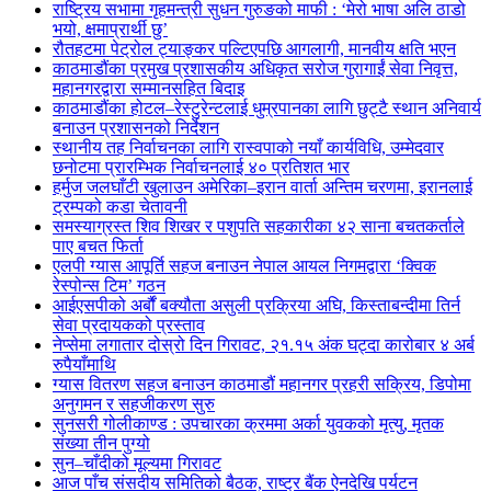
राष्ट्रिय सभामा गृहमन्त्री सुधन गुरुङको माफी : ‘मेरो भाषा अलि ठाडो
भयो, क्षमाप्रार्थी छु’
रौतहटमा पेट्रोल ट्याङ्कर पल्टिएपछि आगलागी, मानवीय क्षति भएन
काठमाडौंका प्रमुख प्रशासकीय अधिकृत सरोज गुरागाईं सेवा निवृत्त,
महानगरद्वारा सम्मानसहित बिदाइ
काठमाडौंका होटल–रेस्टुरेन्टलाई धुम्रपानका लागि छुट्टै स्थान अनिवार्य
बनाउन प्रशासनको निर्देशन
स्थानीय तह निर्वाचनका लागि रास्वपाको नयाँ कार्यविधि, उम्मेदवार
छनोटमा प्रारम्भिक निर्वाचनलाई ४० प्रतिशत भार
हर्मुज जलघाँटी खुलाउन अमेरिका–इरान वार्ता अन्तिम चरणमा, इरानलाई
ट्रम्पको कडा चेतावनी
समस्याग्रस्त शिव शिखर र पशुपति सहकारीका ४२ साना बचतकर्ताले
पाए बचत फिर्ता
एलपी ग्यास आपूर्ति सहज बनाउन नेपाल आयल निगमद्वारा ‘क्विक
रेस्पोन्स टिम’ गठन
आईएसपीको अर्बौं बक्यौता असुली प्रक्रिया अघि, किस्ताबन्दीमा तिर्न
सेवा प्रदायकको प्रस्ताव
नेप्सेमा लगातार दोस्रो दिन गिरावट, २१.१५ अंक घट्दा कारोबार ४ अर्ब
रुपैयाँमाथि
ग्यास वितरण सहज बनाउन काठमाडौं महानगर प्रहरी सक्रिय, डिपोमा
अनुगमन र सहजीकरण सुरु
सुनसरी गोलीकाण्ड : उपचारका क्रममा अर्का युवकको मृत्यु, मृतक
संख्या तीन पुग्यो
सुन–चाँदीको मूल्यमा गिरावट
आज पाँच संसदीय समितिको बैठक, राष्ट्र बैंक ऐनदेखि पर्यटन