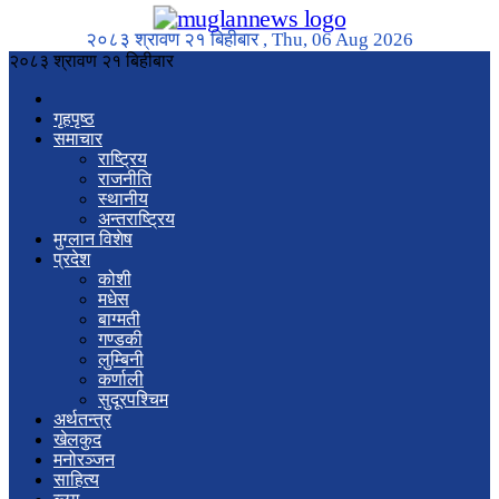
२०८३ श्रावण २१ बिहीबार , Thu, 06 Aug 2026
२०८३ श्रावण २१ बिहीबार
गृहपृष्ठ
समाचार
राष्ट्रिय
राजनीति
स्थानीय
अन्तराष्ट्रिय
मुग्लान विशेष
प्रदेश
कोशी
मधेस
बाग्मती
गण्डकी
लुम्बिनी
कर्णाली
सुदूरपश्चिम
अर्थतन्त्र
खेलकुद
मनोरञ्जन
साहित्य