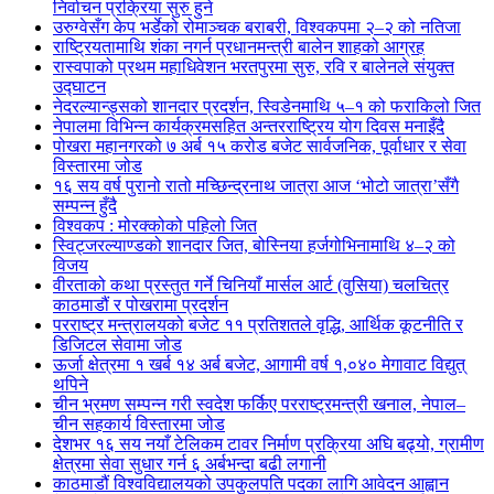
निर्वाचन प्रक्रिया सुरु हुने
उरुग्वेसँग केप भर्डेको रोमाञ्चक बराबरी, विश्वकपमा २–२ को नतिजा
राष्ट्रियतामाथि शंका नगर्न प्रधानमन्त्री बालेन शाहको आग्रह
रास्वपाको प्रथम महाधिवेशन भरतपुरमा सुरु, रवि र बालेनले संयुक्त
उद्घाटन
नेदरल्यान्ड्सको शानदार प्रदर्शन, स्विडेनमाथि ५–१ को फराकिलो जित
नेपालमा विभिन्न कार्यक्रमसहित अन्तरराष्ट्रिय योग दिवस मनाइँदै
पोखरा महानगरको ७ अर्ब १५ करोड बजेट सार्वजनिक, पूर्वाधार र सेवा
विस्तारमा जोड
१६ सय वर्ष पुरानो रातो मच्छिन्द्रनाथ जात्रा आज ‘भोटो जात्रा’सँगै
सम्पन्न हुँदै
विश्वकप : मोरक्कोको पहिलो जित
स्विट्जरल्याण्डको शानदार जित, बोस्निया हर्जगोभिनामाथि ४–२ को
विजय
वीरताको कथा प्रस्तुत गर्ने चिनियाँ मार्सल आर्ट (वुसिया) चलचित्र
काठमाडौं र पोखरामा प्रदर्शन
परराष्ट्र मन्त्रालयको बजेट ११ प्रतिशतले वृद्धि, आर्थिक कूटनीति र
डिजिटल सेवामा जोड
ऊर्जा क्षेत्रमा १ खर्ब १४ अर्ब बजेट, आगामी वर्ष १,०४० मेगावाट विद्युत्
थपिने
चीन भ्रमण सम्पन्न गरी स्वदेश फर्किए परराष्ट्रमन्त्री खनाल, नेपाल–
चीन सहकार्य विस्तारमा जोड
देशभर १६ सय नयाँ टेलिकम टावर निर्माण प्रक्रिया अघि बढ्यो, ग्रामीण
क्षेत्रमा सेवा सुधार गर्न ६ अर्बभन्दा बढी लगानी
काठमाडौं विश्वविद्यालयको उपकुलपति पदका लागि आवेदन आह्वान