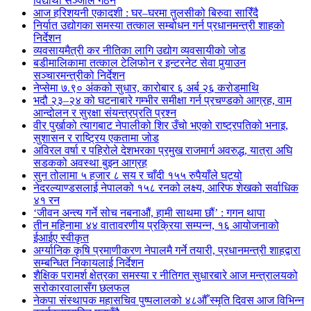
विद्यार्थी सञ्जाल गठन
आज हरिशयनी एकादशी : घर–घरमा तुलसीको बिरुवा सारिँदै
निर्यात उद्योगका समस्या तत्काल सम्बोधन गर्न प्रधानमन्त्री शाहको
निर्देशन
व्यवसायमैत्री कर नीतिका लागि उद्योग व्यवसायीको जोड
बडीमालिकामा तत्काल टेलिफोन र इन्टरनेट सेवा पुर्‍याउन
सञ्चारमन्त्रीको निर्देशन
नेप्सेमा ७.९० अंकको सुधार, कारोबार ६ अर्ब २६ करोडमाथि
भदौ २३–२४ को घटनाबारे गम्भीर समीक्षा गर्न प्रचण्डको आग्रह, वाम
आन्दोलन र सुरक्षा संयन्त्रप्रति प्रश्न
वीर पुर्खाको त्यागबाट नेपालीको शिर उँचो भएको राष्ट्रपतिको भनाइ,
सुशासन र राष्ट्रिय एकतामा जोड
अविरल वर्षा र पहिरोले देशभरका प्रमुख राजमार्ग अवरुद्ध, यात्रा अघि
सडकको अवस्था बुझ्न आग्रह
सुन तोलामा ५ हजार ८ सय र चाँदी १५५ रुपैयाँले घट्यो
नेदरल्याण्डसलाई नेपालको १५८ रनको लक्ष्य, आरिफ शेखको सर्वाधिक
४१ रन
‘जीवन अन्त्य गर्ने सोच नबनाऔं, हामी साथमा छौं’ : गगन थापा
तीन महिनामा ४४ वातावरणीय प्रक्रिया सम्पन्न, १६ आयोजनाको
ईआईए स्वीकृत
अर्ग्यानिक कृषि प्रमाणीकरण नेपालमै गर्ने तयारी, प्रधानमन्त्री शाहद्वारा
सम्बन्धित निकायलाई निर्देशन
शैक्षिक परामर्श क्षेत्रका समस्या र नीतिगत सुधारबारे आज मन्त्रालयको
सरोकारवालासँग छलफल
नेकपा संस्थापक महासचिव पुष्पलालको ४८औँ स्मृति दिवस आज विभिन्न