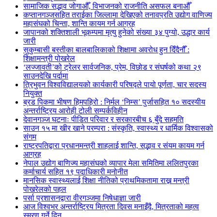
सामाजिक सद्भाव जोगाऔँ, विभाजनको राजनीति असफल बनाऔँ
कप्तानगञ्जसहित तराईका जिल्लामा देखिएको तनावप्रति उद्योग वाणिज्य
महासंघको चिन्ता, शान्ति कायम गर्न आग्रह
जापानको शक्तिशाली भूकम्पमा मृत्यु हुनेको संख्या ३४ पुग्यो, उद्धार कार्य
जारी
सुकुम्बासी बस्तीका बालबालिकाको शिक्षामा अवरोध हुन दिँदैनौँ :
शिक्षामन्त्री पोखरेल
‘लज्जावती’को ट्रेलर सार्वजनिक, प्रेम, विछोड र संघर्षको कथा २९
साउनदेखि पर्दामा
त्रिभुवन विश्वविद्यालयको कार्यकारी परिषद्ले पायो पूर्णता, चार सदस्य
नियुक्त
ब्रड पिकमा भीषण हिमपहिरो : निर्मल ‘निम्स’ पुर्जासहित १० सदस्यीय
अन्तर्राष्ट्रिय आरोही टोली सम्पर्कविहीन
देवानगञ्ज घटनाः पीडित परिवार र सरकारबीच ६ बुँदे सहमति
साउन १५ मा खीर खाने परम्परा : संस्कृति, स्वास्थ्य र धार्मिक विश्वासको
संगम
राष्ट्रपतिद्वारा प्रधानमन्त्री शाहलाई शान्ति, सद्भाव र संयम कायम गर्न
आग्रह
नेपाल उद्योग बाणिज्य महासंघको व्यापार मेला समितिमा ललितपुरका
कर्माचार्य सहित १९ पदाधिकारी मनोनीत
मानसिक स्वास्थ्यलाई शिक्षा नीतिको प्राथमिकतामा राख्न मन्त्री
पोखरेलको पहल
पर्सा प्रशासनद्वारा वीरगञ्जमा निषेधाज्ञा जारी
आज विश्वभर अन्तर्राष्ट्रिय मित्रता दिवस मनाइँदै, मित्रताको महत्व
स्मरण गर्ने दिन