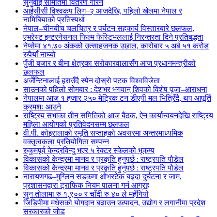
सुनुवाइ समितिमा वितरण गरिने
आईसीसी विश्वकप लिग–२ आजदेखि, पहिलो खेलमा नेपाल र
नामिबियाको प्रतिस्पर्धा
नेपाल–चीनबीच चलचित्र र पर्यटन सहकार्य विस्तारबारे छलफल,
एभरेस्ट इन्टरनेसनल फिल्म फेस्टिभललाई निरन्तरता दिने प्रतिबद्धता
नेप्सेमा ४१.७० अंकको उत्साहजनक उछाल, कारोबार ५ अर्ब ५१ करोड
रुपैयाँ नाघ्यो
पुँजी बजार र बीमा क्षेत्रका सरोकारवालासँग आज प्रधानमन्त्रीको
छलफल
अर्जेन्टिनालाई हराउँदै स्पेन दोस्रो पटक विश्वविजेता
साउनको पहिलो सोमबार : देशभर भगवान् शिवको विशेष पूजा–आराधना
नेपालमा आज १ हजार २५० मेट्रिक टन डीएपी मल भित्रिँदै, थप आपूर्ति
क्रमशः आउने
राष्ट्रिय सभाका तीन समितिको आज बैठक, ऐन कार्यान्वयनदेखि राष्ट्रिय
महिला आयोगको प्रतिवेदनसम्म छलफल
वी.पी. कोइरालाको स्मृति सप्ताहको अवसरमा अन्तरमाध्यमिक
वक्तृत्वकला प्रतियोगिता सम्पन्न
रुकुमपूर्व केन्द्रविन्दु भएर ५ रेक्टर स्केलको भूकम्प
विकासको केन्द्रमा मानव र प्रकृति हुनुपर्छ : राष्ट्रपति पौडेल
विकासको केन्द्रमा मानव र प्रकृति हुनुपर्छ : राष्ट्रपति पौडेल
नारायणगढ–मुग्लिन सडकमा ओभरटेक बढ्दा दुर्घटना र जाम,
प्रशासनद्वारा ट्राफिक नियम पालना गर्न आग्रह
सुन तोलामा रु १,९०० र चाँदी रु ४० ले महँगियो
जिडिपीमा मधेसको योगदान बढाउन उत्पादन, उद्योग र लगानीमा प्रदेश
सरकारको जोड