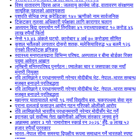
विश्व वातावरण दिवस आज : जलवायु कार्यमा जोड, वातावरण संरक्षणमा
सामूहिक पहलको आवश्यकता
पशुपति सेभिङ एण्ड क्रेडिटका १४० ऋणीको नाम सार्वजनिक
टिकटकर तुलसा अधिकारी पुर्पक्षका लागि कारागार चलान
अध्ययन बिदा दुरुपयोग गर्ने त्रिविका ४१ प्राध्यापकबाट १० करोड ४६
लाख रुपैयाँ फिर्ता
नेप्से १३.४६ अंकले घट्यो, कारोबार ४ अर्ब ७० करोडमा सीमित
कुशल भुर्तेलको लगातार दोस्रो शतक, मलेसियाविरुद्ध ५४ बलमै १२६
रनको विस्फोटक इनिङ्स
स्वास्थ्य मन्त्रालयद्वारा विभिन्न परिषद्, अस्पताल र बीमा बोर्डका रिक्त
पदमा आवेदन आह्वान
लुम्बिनी मन्त्रिपरिषद पुनर्गठन : एमालेका चार र जसपाका एक नयाँ
मन्त्री नियुक्त
रवि लामिछाने र प्रधानमन्त्री नरेन्द्र मोदीबीच भेट, नेपाल–भारत सम्बन्ध
मजबुत बनाउने प्रतिबद्धता
रवि लामिछाने र प्रधानमन्त्री नरेन्द्र मोदीबीच भेट, नेपाल–भारत सम्बन्ध
मजबुत बनाउने प्रतिबद्धता
महानगर यातायातले थप्यो १६ नयाँ विद्युतीय बस, चक्रपथमा सेवा सुरु
पुराना दललाई फसाउन आयोग गठन गरिएको ओलीको आरोप
रवि लामिछानेले भारतीय प्रधानमन्त्री नरेन्द्र मोदीसँग भेट गर्ने
इरानका पूर्व सर्वोच्च नेता खामेनीको अन्तिम संस्कार जुनमा हुने
अछाममा असार ३ गते ‘रामारोशन स्काई रन २०२६’ हुँदै, ७ लाख ५२
हजार रुपैयाँ पुरस्कार
भारत–नेपाल सीमा समस्या द्विपक्षीय रूपमा समाधान गर्ने भारतको स्पष्ट