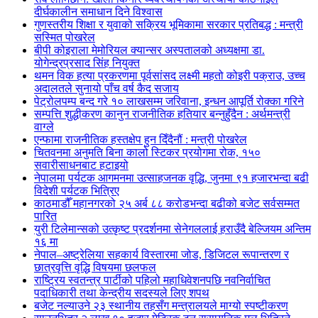
दीर्घकालीन समाधान दिने विश्वास
गुणस्तरीय शिक्षा र युवाको सक्रिय भूमिकामा सरकार प्रतिबद्ध : मन्त्री
सस्मित पोखरेल
बीपी कोइराला मेमोरियल क्यान्सर अस्पतालको अध्यक्षमा डा.
योगेन्द्रप्रसाद सिंह नियुक्त
थमन विक हत्या प्रकरणमा पूर्वसांसद लक्ष्मी महतो कोइरी पक्राउ, उच्च
अदालतले सुनायो पाँच वर्ष कैद सजाय
पेट्रोलपम्प बन्द गरे १० लाखसम्म जरिवाना, इन्धन आपूर्ति रोक्का गरिने
सम्पत्ति शुद्धीकरण कानुन राजनीतिक हतियार बन्नुहुँदैन : अर्थमन्त्री
वाग्ले
एन्फामा राजनीतिक हस्तक्षेप हुन दिँदैनौं : मन्त्री पोखरेल
चितवनमा अनुमति बिना कालो स्टिकर प्रयोगमा रोक, १५०
सवारीसाधनबाट हटाइयो
नेपालमा पर्यटक आगमनमा उत्साहजनक वृद्धि, जुनमा ९१ हजारभन्दा बढी
विदेशी पर्यटक भित्रिए
काठमाडौँ महानगरको २५ अर्ब ८८ करोडभन्दा बढीको बजेट सर्वसम्मत
पारित
युरी टिलेमान्सको उत्कृष्ट प्रदर्शनमा सेनेगललाई हराउँदै बेल्जियम अन्तिम
१६ मा
नेपाल–अष्ट्रेलिया सहकार्य विस्तारमा जोड, डिजिटल रूपान्तरण र
छात्रवृत्ति वृद्धि विषयमा छलफल
राष्ट्रिय स्वतन्त्र पार्टीको पहिलो महाधिवेशनपछि नवनिर्वाचित
पदाधिकारी तथा केन्द्रीय सदस्यले लिए शपथ
बजेट नल्याउने २३ स्थानीय तहसँग मन्त्रालयले माग्यो स्पष्टीकरण