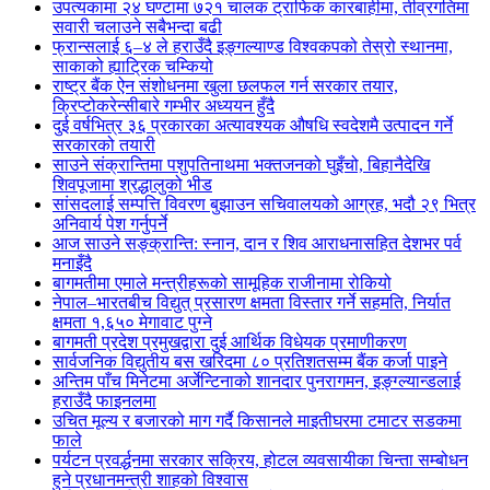
उपत्यकामा २४ घण्टामा ७२१ चालक ट्राफिक कारबाहीमा, तीव्रगतिमा
सवारी चलाउने सबैभन्दा बढी
फ्रान्सलाई ६–४ ले हराउँदै इङ्गल्याण्ड विश्वकपको तेस्रो स्थानमा,
साकाको ह्याट्रिक चम्कियो
राष्ट्र बैंक ऐन संशोधनमा खुला छलफल गर्न सरकार तयार,
क्रिप्टोकरेन्सीबारे गम्भीर अध्ययन हुँदै
दुई वर्षभित्र ३६ प्रकारका अत्यावश्यक औषधि स्वदेशमै उत्पादन गर्ने
सरकारको तयारी
साउने संक्रान्तिमा पशुपतिनाथमा भक्तजनको घुइँचो, बिहानैदेखि
शिवपूजामा श्रद्धालुको भीड
सांसदलाई सम्पत्ति विवरण बुझाउन सचिवालयको आग्रह, भदौ २९ भित्र
अनिवार्य पेश गर्नुपर्ने
आज साउने सङ्क्रान्ति: स्नान, दान र शिव आराधनासहित देशभर पर्व
मनाइँदै
बागमतीमा एमाले मन्त्रीहरूको सामूहिक राजीनामा रोकियो
नेपाल–भारतबीच विद्युत् प्रसारण क्षमता विस्तार गर्ने सहमति, निर्यात
क्षमता १,६५० मेगावाट पुग्ने
बागमती प्रदेश प्रमुखद्वारा दुई आर्थिक विधेयक प्रमाणीकरण
सार्वजनिक विद्युतीय बस खरिदमा ८० प्रतिशतसम्म बैंक कर्जा पाइने
अन्तिम पाँच मिनेटमा अर्जेन्टिनाको शानदार पुनरागमन, इङ्ग्ल्यान्डलाई
हराउँदै फाइनलमा
उचित मूल्य र बजारको माग गर्दै किसानले माइतीघरमा टमाटर सडकमा
फाले
पर्यटन प्रवर्द्धनमा सरकार सक्रिय, होटल व्यवसायीका चिन्ता सम्बोधन
हुने प्रधानमन्त्री शाहको विश्वास