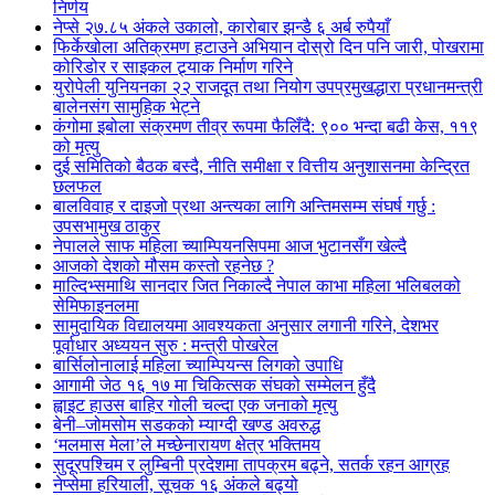
निर्णय
नेप्से २७.८५ अंकले उकालो, कारोबार झन्डै ६ अर्ब रुपैयाँ
फिर्केखोला अतिक्रमण हटाउने अभियान दोस्रो दिन पनि जारी, पोखरामा
कोरिडोर र साइकल ट्र्याक निर्माण गरिने
युरोपेली युनियनका २२ राजदूत तथा नियोग उपप्रमुखद्धारा प्रधानमन्त्री
बालेनसंग सामुहिक भेट्ने
कंगोमा इबोला संक्रमण तीव्र रूपमा फैलिँदै: ९०० भन्दा बढी केस, ११९
को मृत्यु
दुई समितिको बैठक बस्दै, नीति समीक्षा र वित्तीय अनुशासनमा केन्द्रित
छलफल
बालविवाह र दाइजो प्रथा अन्त्यका लागि अन्तिमसम्म संघर्ष गर्छु :
उपसभामुख ठाकुर
नेपालले साफ महिला च्याम्पियनसिपमा आज भुटानसँग खेल्दै
आजको देशको मौसम कस्तो रहनेछ ?
माल्दिभ्समाथि सानदार जित निकाल्दै नेपाल काभा महिला भलिबलको
सेमिफाइनलमा
सामुदायिक विद्यालयमा आवश्यकता अनुसार लगानी गरिने, देशभर
पूर्वाधार अध्ययन सुरु : मन्त्री पोखरेल
बार्सिलोनालाई महिला च्याम्पियन्स लिगको उपाधि
आगामी जेठ १६ १७ मा चिकित्सक संघको सम्मेलन हुँदै
ह्वाइट हाउस बाहिर गोली चल्दा एक जनाको मृत्यु
बेनी–जोमसोम सडकको म्याग्दी खण्ड अवरुद्ध
‘मलमास मेला’ले मच्छेनारायण क्षेत्र भक्तिमय
सुदूरपश्चिम र लुम्बिनी प्रदेशमा तापक्रम बढ्ने, सतर्क रहन आग्रह
नेप्सेमा हरियाली, सूचक १६ अंकले बढ्यो