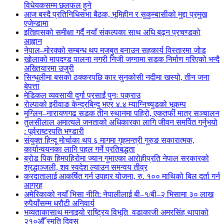
विधेयकसम्म छलफल हुने
आज बस्दै प्रतिनिधिसभा बैठक, भूमिहीन र सुकुम्बासीको मुद्दा प्रमुख
एजेन्डामा
इतिहासको समीक्षा गर्दै नयाँ संकल्पका साथ अघि बढ्न प्रचण्डको
आह्वान
नेपाल–मोरक्को सम्बन्ध थप मजबुत बनाउन सहकार्य विस्तारमा जोड
खोलाको मापदण्ड पालना नगरी निजी जग्गामा सडक निर्माण गरिएको भन्दै
अख्तियारमा उजुरी
सिन्धुलीमा बसको ठक्करपछि कार सुनकोसी नदीमा खस्यो, तीन जना
बेपत्ता
मेडिकल व्यवसायी दुर्गा प्रसाईं पुनः पक्राउ
रोल्पाको इरीवाङ केन्द्रबिन्दु भएर ४.४ म्याग्निच्युडको भूकम्प
मुग्लिन–नारायणगढ सडक तीन स्थानमा पहिरो, एकतर्फी मात्र सञ्चालन
तुलसीलाल अमात्यले जनताको अधिकारका लागि जीवन समर्पित गर्नुभयो
: पूर्वराष्ट्रपति भण्डारी
संयुक्त हिन्दू मोर्चाका थप ६ मागमा गृहमन्त्री गुरुङ सकारात्मक,
कार्यान्वयनका लागि पहल गर्ने प्रतिबद्धता
ब्रोड पिक हिमपहिरोमा ज्यान गुमाएका आरोहीप्रति नेपाल सरकारको
श्रद्धाञ्जली, शव स्वदेश ल्याउन समन्वय तीव्र
करदातालाई आकर्षित गर्न उपहार योजना, रु. १०० माथिको बिल दर्ता गर्न
आग्रह
अमेरिकाको नयाँ भिसा नीति: नेपालीलाई बी–१/बी–२ भिसामा ३० लाख
रुपैयाँसम्म धरौटी अनिवार्य
भव्यताकासाथ मनाइयो राष्ट्रिय विभूति वडाकाजी अमरसिंह थापाको
२१०औँ स्मृति दिवस