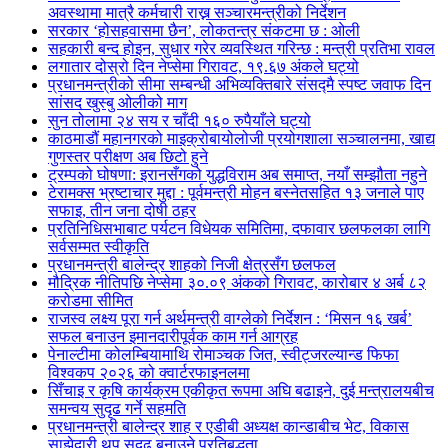
अवस्थामा मात्रै कर्मचारी राख्न सञ्चारमन्त्रीको निर्देशन
सरकार ‘होसहवासमा छैन’, लोकतन्त्र संकटमा छ : ओली
सहकारी बन्द होइन, सुधार गरेर व्यवस्थित गरिन्छ : मन्त्री प्रतिभा रावल
लगातार दोस्रो दिन नेप्सेमा गिरावट, १९.६७ अंकले घट्यो
प्रधानमन्त्रीको सीमा सम्बन्धी अभिव्यक्तिबारे संसद्मै स्पष्ट जवाफ दिन
सांसद खुस्बु ओलीको माग
सुन तोलामा २४ सय र चाँदी १६० रुपैयाँले घट्यो
काठमाडौं महानगरको माइक्रोबायोलोजी प्रयोगशाला सञ्चालनमा, खाद्य
गुणस्तर परीक्षण अब छिटो हुने
ट्रम्पको घोषणा: इरानसँगको युद्धविराम अब समाप्त, नयाँ सम्झौता नहुने
टेरामक्स भ्रष्टाचार मुद्दा : पूर्वमन्त्री मोहन बस्नेतसहित १३ जनाले पाए
सफाइ, तीन जना दोषी ठहर
प्रतिनिधिसभाबाट पर्यटन विधेयक समितिमा, दफावार छलफलका लागि
सर्वसम्मत स्वीकृति
प्रधानमन्त्री बालेन्द्र शाहको निजी क्षेत्रसँग छलफल
मौद्रिक नीतिपछि नेप्सेमा ३०.०९ अंकको गिरावट, कारोबार ४ अर्ब ८२
करोडमा सीमित
राजस्व लक्ष्य पूरा गर्न अर्थमन्त्री वाग्लेको निर्देशन : ‘मिसन १६ खर्ब’
सफल बनाउन इमानदारीपूर्वक काम गर्न आग्रह
पेनाल्टीमा कोलम्बियामाथि रोमाञ्चक जित, स्वीट्जरल्यान्ड फिफा
विश्वकप २०२६ को क्वार्टरफाइनलमा
सिँचाइ र कृषि कार्यक्रम एकीकृत रूपमा अघि बढाइने, दुई मन्त्रालयबीच
समन्वय सुदृढ गर्ने सहमति
प्रधानमन्त्री बालेन्द्र शाह र एडीबी अध्यक्ष कान्डाबीच भेट, विकास
साझेदारी थप सुदृढ बनाउने प्रतिबद्धता