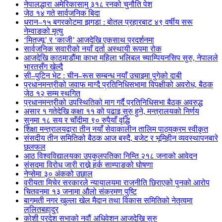
नेपालद्धारा अमेरिकासामु ३१८ रनको चुनौति पेश
जेठ १४ गते सार्वजनिक बिदा
धरान–१५ बगरकोटमा झगडा : बोतल प्रहारबाट ४९ वर्षीय सरू
नेम्वाङको मृत्यु
‘मितज्यू’ र ‘काजी’ आजदेखि एकसाथ प्रदर्शनमा
सार्वजनिक सवारीको नयाँ दर्ता अस्थायी रूपमा रोक
आजदेखि काठमाडौंमा काभा महिला भलिबल च्याम्पियनसिप सुरु, नेपालले
भारतसँग खेल्दै
सी–पुटिन भेट : चीन–रूस सम्बन्ध नयाँ उचाइमा पुगेको दाबी
प्रधानमन्त्रीको जवाफ माग्दै प्रतिनिधिसभामा विपक्षीको अवरोध, बैठक
जेठ १२ सम्म स्थगित
प्रधानमन्त्रीको उपस्थितिको माग गर्दै प्रतिनिधिसभा बैठक अवरुद्ध
असार १ गतेदेखि कक्षा ११ को पढाइ सुरु हुने, मन्त्रालयको निर्णय
सुनमा १८ सय र चाँदीमा ९० रुपैयाँ वृद्धि
शिक्षा मन्त्रालयद्वारा तीन नयाँ सेवाकालीन तालिम पाठ्यक्रम स्वीकृत
संसदीय तीन समितिको बैठक आज बस्दै, बजेट र भूमिहीन व्यवस्थापनबारे
छलफल
आठ विश्वविद्यालयका उपकुलपतिका निम्ति २१८ जनाको आवेदन
संसदमा विरोध जारी राख्ने हर्क साम्पाङको घोषणा
नेप्सेमा ३० अंकको उछाल
वरीयता मिचेर सरकारले न्यायालयमा राजनीति छिराएको पुनको आरोप
चितवनमा १३ जनामा औलो संक्रमण पुष्टि
बागमती नगर खुल्ला खेल मैदान तथा विकास समितिको नेतृत्वमा
ललितबहादुर
कोशी प्रदेश सभाको नवौं अधिवेशन आजदेखि सुरु