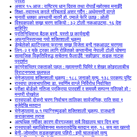
प्रवेश
असार १५ आज : राष्ट्रिय धान दिवस तथा रोपाइँ महोत्सव मनाइँदै
शिक्षा–स्वास्थ्य करले गरिबलाई असर गर्दैन : अर्थमन्त्री वाग्ले
चुनावी धक्का अस्थायी मात्रै हो, एमाले फेरि उठ्छ : ओली
विश्वकपको समूह चरण सकियो : ३२ टोली नकआउटमा, १६ देश
बाहिरिए
प्रतिनिधिसभा बैठक बस्दै, यस्तो छ कार्यसूची
अफगानिस्तानमा गयो शक्तिशाली भूकम्प
डेम्बेलेको ह्याट्रिकमा फ्रान्स समूह विजेता बन्दै नकआउट चरणमा
लिग–२ र युके टूरका लागि रोहितको कप्तानीमा नेपाली टोली घोषणा
सामाजिक विकृतिविरुद्ध सचेतना फैलाउँदै ‘सहीछाप’ सडक नाटक
प्रदर्शन
कांग्रेसभित्र एकताको पहल : महामन्त्री घिमिरे र शेखर कोइरालाबीच
विराटनगरमा छलफल
भेनेजुएलामा शक्तिशाली भूकम्प : १८८ जनाको मृत्यु, १३८ परकम्प पुष्टि
रास्वपा उपसभापतिमा डा. स्वर्णिम वाग्ले निर्विरोध निर्वाचित
परीक्षा बोर्डको नतिजा प्रक्रिया पारदर्शी र समयमै सम्पन्न गरिएको हो :
मन्त्री पोखरेल
रास्वपाको दोस्रो चरण निर्वाचन तालिका सार्वजनिक, राति सवा ९
बजेदेखि मतदान
भेनेजुएलामा ७.१ म्याग्निच्युडको शक्तिशाली भूकम्प, राजधानी
कराकासमा त्रास
अत्यधिक गर्मीका कारण वीरगञ्जका सबै विद्यालय चार दिन बन्द
रास्वपाको महाधिवेशनमा मध्यरातदेखि मतदान सुरु, १८ सय मत खस्यो
बेनी–जोमसोम सडकखण्डमा पहिरो : इभी चालकको मृत्यु