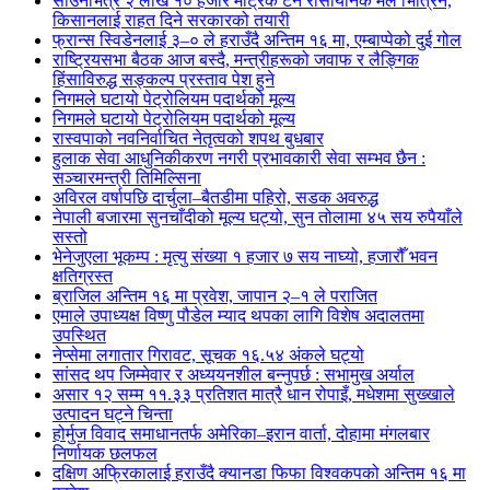
साउनभित्र २ लाख १० हजार मेट्रिक टन रासायनिक मल भित्रिने,
किसानलाई राहत दिने सरकारको तयारी
फ्रान्स स्विडेनलाई ३–० ले हराउँदै अन्तिम १६ मा, एम्बाप्पेको दुई गोल
राष्ट्रियसभा बैठक आज बस्दै, मन्त्रीहरूको जवाफ र लैङ्गिक
हिंसाविरुद्ध सङ्कल्प प्रस्ताव पेश हुने
निगमले घटायो पेट्रोलियम पदार्थको मूल्य
निगमले घटायो पेट्रोलियम पदार्थको मूल्य
रास्वपाको नवनिर्वाचित नेतृत्वको शपथ बुधबार
हुलाक सेवा आधुनिकीकरण नगरी प्रभावकारी सेवा सम्भव छैन :
सञ्चारमन्त्री तिमिल्सिना
अविरल वर्षापछि दार्चुला–बैतडीमा पहिरो, सडक अवरुद्ध
नेपाली बजारमा सुनचाँदीको मूल्य घट्यो, सुन तोलामा ४५ सय रुपैयाँले
सस्तो
भेनेजुएला भूकम्प : मृत्यु संख्या १ हजार ७ सय नाघ्यो, हजारौँ भवन
क्षतिग्रस्त
ब्राजिल अन्तिम १६ मा प्रवेश, जापान २–१ ले पराजित
एमाले उपाध्यक्ष विष्णु पौडेल म्याद थपका लागि विशेष अदालतमा
उपस्थित
नेप्सेमा लगातार गिरावट, सूचक १६.५४ अंकले घट्यो
सांसद थप जिम्मेवार र अध्ययनशील बन्नुपर्छ : सभामुख अर्याल
असार १२ सम्म ११.३३ प्रतिशत मात्रै धान रोपाइँ, मधेशमा सुख्खाले
उत्पादन घट्ने चिन्ता
होर्मुज विवाद समाधानतर्फ अमेरिका–इरान वार्ता, दोहामा मंगलबार
निर्णायक छलफल
दक्षिण अफ्रिकालाई हराउँदै क्यानडा फिफा विश्वकपको अन्तिम १६ मा