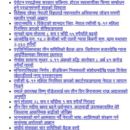
पर्यटन प्रवर्द्धनमा सरकार सक्रिय, होटल व्यवसायीका चिन्ता सम्बोधन
हुने प्रधानमन्त्री शाहको विश्वास
विदेशमा रहेका नेपाली विज्ञलाई नवप्रवर्तन अभियानमा जोड्न मन्त्री
महावीर पुनको आह्वान
जापानमाथि ९ विकेटको शानदार जित, नेपाल एसीसी यू–१९ महिला
प्रिमियर कपको सेमिफाइनलमा
सुनको मूल्य तोलामा ८ सय र चाँदी ५५ रुपैयाँले बढ्यो
आजदेखि पुनः १४.२ केजीको भरी एलपी ग्यास बिक्री सुरु, मूल्य यथावत्
२,०६० रुपैयाँ
प्रतिनिधिसभाका तीन समितिको बैठक आज, धितोपत्र बजारदेखि ग्यास
आपूर्तिसम्मका विषयमा छलफल
नेप्सेमा सामान्य सुधार, ६.११ अंकको वृद्धि; कारोबार ८ अर्ब ४१ करोड
रुपैयाँ नाघ्यो
मन्त्रिपरिषद्का निर्णय : बीउबिजन नियमावली संशोधनदेखि पदक विजेता
खेलाडीलाई नगद पुरस्कारसम्म
एसीसी यू–१९ महिला प्रिमियर कपको क्वार्टरफाइनलमा नेपाल र जापान
भिड्ने
एमाले उपाध्यक्ष विष्णु पौडेललाई थप तीन दिन हिरासतमा राख्न अदालतको
अनुमति
सुन तोलामा २८ सय र चाँदीमा १ सय रुपैयाँ गिरावट
तीन दिन नदीमा बहाव बढ्ने पूर्वानुमान, काठमाडौं उपत्यकासहित धेरै
जिल्लामा आकस्मिक बाढीको जोखिम
भानुभक्तको मार्ग आत्मसात गर्दै नेपाली भाषा–साहित्यको संरक्षण गर्न
सभामुख अर्यालको आह्वान
संघीय संसदका चार समितिको बैठक बस्दै