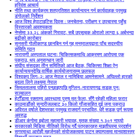
हरिवंश आचार्य
नीति तथा कार्यक्रम शतप्रतिशत कार्यान्वयन गर्न कार्यवाहक प्रमुख
डंगोलको निर्देशन
आज विश्व हेपाटाइटिस दिवस : जनचेतना, परीक्षण र उपचारमा पहुँच
विस्तारको आवश्यकता
नेप्सेमा ३३.२८ अंकको गिरावट, सबै उपसूचक ओरालो लाग्दा ६ अर्बभन्दा
बढीको कारोबार
सुनसरी गोलीकाण्ड छानबिन गर्न गृह मन्त्रालयद्वारा पाँच सदस्यीय
समिति गठन
नारायणी अस्पताल घटनाः चिकित्सकमाथि आक्रमण आरोपमा एक
पक्राउ, थप अनुसन्धान जारी
संघीय संसदका तीन समितिको आज बैठक, चिकित्सा शिक्षा ऐन
कार्यान्वयनदेखि वार्षिक कार्ययोजनासम्म छलफल
विश्वकप लिग–२: आज नेपाल र नामिबिया आमनेसामने, अघिल्लो हारको
बदला लिने लक्ष्यमा नेपाल
सिमलतालमा पहिरो पन्छाइएपछि मुग्लिन–नारायणगढ सडक पुनः
सञ्चालन
हेटौँडामा रक्ताम्य अवस्थामा पुरुष मृत फेला, सँगै रहेकी महिला फरार
काठमाडौंको सुन्दरीजलबाट ३० किलो गाँजासहित दुई जना पक्राउ
अविरल वर्षाले देशभरका प्रमुख राजमार्ग प्रभावित, धेरै सडक पूर्ण रूपमा
अवरुद्ध
डीआर कंगोमा इबोला महामारी भयावह, मृतक संख्या १,३०९ नाघ्यो
सरकारको मिडिया नीतिको विरोध गर्दै पत्रकारहरु माइतीघरमा प्रदर्शन
सगरमाथा आरोही महर्जनको संयोजकत्वमा पाटन क्याम्पसमा मानवशास्त्र