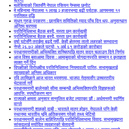
धारणा
मलेसियाको जितसँगै नेपाल एसियन गेम्समा छनोट
मे महिनामा नेपालमा १ लाख २ हजारभन्दा बढी पर्यटक, आगमनमा १९
प्रतिशत वृद्धि
सुधन गुरुङ प्रकरण : छानबिन समितिको म्याद पाँच दिन थप, अनुसन्धान
अन्तिम चरणमा
प्रतिनिधिसभा बैठक बस्दै, यस्ता छन् कार्यसूची
प्रतिनिधिसभा बैठक बस्दै, यस्ता छन् कार्यसूची
वर्षा घटेसँगै तराईमा बढ्दै गर्मी, केही क्षेत्रमा तातो लहरको सम्भावना
नेप्से २६.७२ अंकले घट्यो, ५ अर्ब ६१ करोडको कारोबार
प्रधानमन्त्रीको अभिव्यक्ति सच्चिएपछि मात्र सदन चलाउन दिने निर्णय
आज विश्व बुवाआमा दिवस : आमाबुवाको योगदानप्रति सम्मान र कृतज्ञता
व्यक्त गर्ने दिन
विपक्षीको विरोधबीच प्रतिनिधिसभा नियमावली पारित, सभामुखलाई
व्याख्याको अन्तिम अधिकार
रवि लामिछाने आज भारत भ्रमणमा, भाजपा नेतृत्वसँग उच्चस्तरीय
भेटवार्ता गर्ने
प्रधानमन्त्री बालेनको सीमा सम्बन्धी अभिव्यक्तिप्रति विज्ञहरूको
आपत्ति, स्पष्टीकरण माग
राज्यको क्षमता अनुसार सन्तुलित बजेट ल्याएका छौं : अर्थमन्त्री स्वर्णिम
वाग्ले
प्रधानमन्त्री शाहको दाबी : भारतले मात्र होइन, नेपालले पनि केही
स्थानमा भारतीय भूमि अतिक्रमण गरेको तथ्य भेटियो
प्रधानमन्त्री बालेन बाहिरिएपछि प्रतिनिधिसभामा विवाद, सभामुखद्वारा
सांसदलाई मर्यादित व्यवहारको चेतावनी