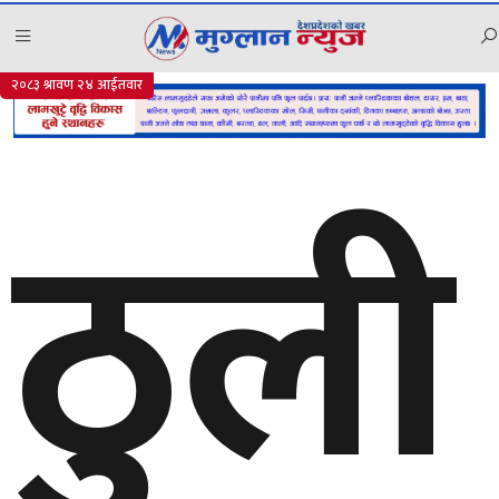
रास्वपाले भदौदेखि ‘नागरिक, नीति र नेतृत्व’ कार्यक्रम सञ्
अपडेट
२०८३ श्रावण २४ आईतवार
ठुली