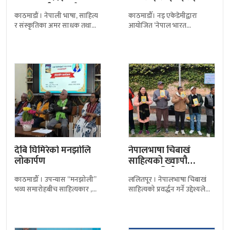
जन्मजयन्ती आज, देश–
पुरस्कार
काठमाडौं । नेपाली भाषा, साहित्य
काठमाडौँ। नइ एकेडेमीद्वारा
विदेशमा विविध कार्यक्रम
र संस्कृतिका अमर साधक तथा
आयोजित ‘नेपाल भारत
आदिकवि भानुभक्त आचार्यको
विश्वविद्यालय प्राध्यापक
२१३औँ जन्मजयन्ती आज देश तथा
सम्मेलन’मा सहभागी प्राज्ञहरुबाट
विदेशमा विविध
आआफ्ना मन्तव्यपछि त्रिदिवसीय
ऐतिहासिक सम्मेलनको समापन
भएको छ ।समारोहमा
देबि घिमिरेको मनझोलि
नेपालभाषा चिबाखं
लोकार्पण
साहित्यको ख्वाःपौ
(मुखपत्र) विमोचन
काठमाडौँ । उपन्यास “मनझोली”
ललितपूर । नेपालभाषा चिबाखं
भव्य समारोहबीच साहित्यकार ,
साहित्यको प्रवर्द्धन गर्ने उद्देश्यले
गितकार, गजलकार देबि घिमिरे
ख्वाःपौ विमोचन तथा लघुकथा
को पाँच वर्षको निरन्तर साधना र
वाचन कार्यक्रम सम्पन्न भएको छ ।
साहित्यिक यात्राको सार्थक
शनिबार पाटन संग्रहालयको