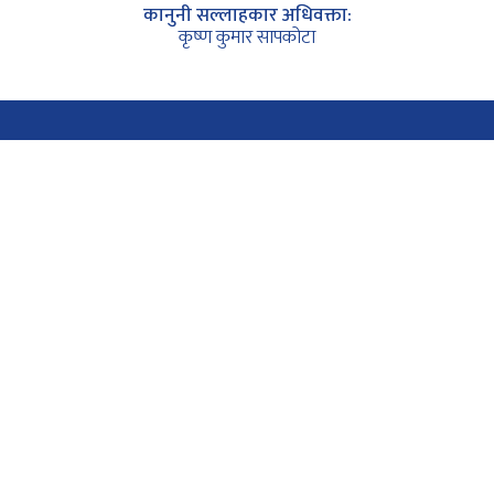
कानुनी सल्लाहकार अधिवक्ता:
कृष्ण कुमार सापकोटा
Follow Us on Social Media
Links
Privacy Policy