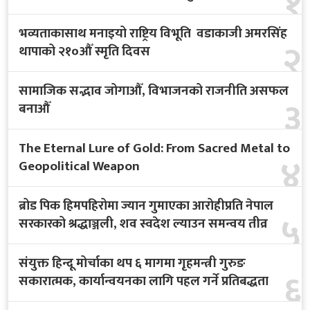
१
भव्यताकासाथ मनाइयो राष्ट्रिय विभूति वडाकाजी अमरसिंह
२
थापाको २१०औँ स्मृति दिवस
सामाजिक सद्भाव जोगाऔँ, विभाजनको राजनीति असफल
३
बनाऔँ
The Eternal Lure of Gold: From Sacred Metal to
४
Geopolitical Weapon
ब्रोड पिक हिमपहिरोमा ज्यान गुमाएका आरोहीप्रति नेपाल
५
सरकारको श्रद्धाञ्जली, शव स्वदेश ल्याउन समन्वय तीव्र
संयुक्त हिन्दू मोर्चाका थप ६ मागमा गृहमन्त्री गुरुङ
६
सकारात्मक, कार्यान्वयनका लागि पहल गर्ने प्रतिबद्धता