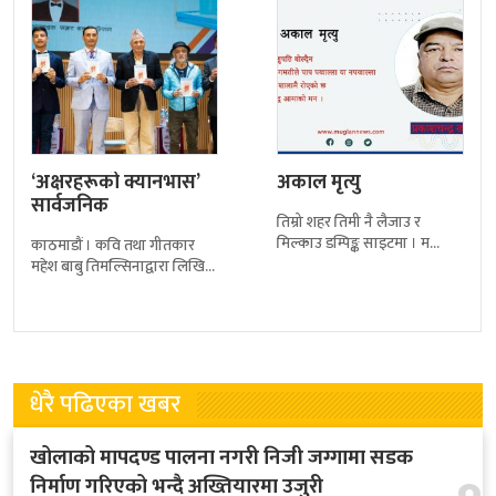
‘अक्षरहरूको क्यानभास’
अकाल मृत्यु
सार्वजनिक
तिम्रो शहर तिमी नै लैजाउ र
मिल्काउ डम्पिङ्क साइटमा । म
काठमाडौं । कवि तथा गीतकार
खोजि रहेछु मध्य दिउँसै गुमाएको
महेश बाबु तिमल्सिनाद्वारा लिखित
मानवता तिम्रो शभ्य शहरमा
नयाँ कविता कृति ‘अक्षरहरूको
क्यानभास’ बिहीबार सार्वजनिक
गरिएको छ ।२०८२ मंसिर
धेरै पढिएका खबर
खोलाको मापदण्ड पालना नगरी निजी जग्गामा सडक
निर्माण गरिएको भन्दै अख्तियारमा उजुरी