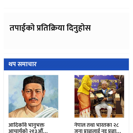
तपाईको प्रतिक्रिया दिनुहोस
थप समाचार
आदिकवि भानुभक्त
नेपाल तथा भारतका २८
आचार्यको २१३औँ
जना प्राज्ञलाई नइ प्रज्ञा