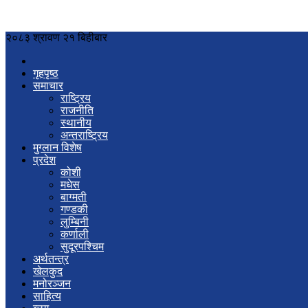
२०८३ श्रावण २१ बिहीबार
गृहपृष्ठ
समाचार
राष्ट्रिय
राजनीति
स्थानीय
अन्तराष्ट्रिय
मुग्लान विशेष
प्रदेश
कोशी
मधेस
बाग्मती
गण्डकी
लुम्बिनी
कर्णाली
सुदूरपश्चिम
अर्थतन्त्र
खेलकुद
मनोरञ्जन
साहित्य