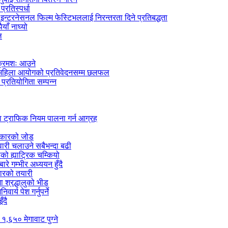
रतिस्पर्धा
न्टरनेसनल फिल्म फेस्टिभललाई निरन्तरता दिने प्रतिबद्धता
ाँ नाघ्यो
ल
 क्रमशः आउने
िय महिला आयोगको प्रतिवेदनसम्म छलफल
प्रतियोगिता सम्पन्न
ा ट्राफिक नियम पालना गर्न आग्रह
सरकारको जोड
ारी चलाउने सबैभन्दा बढी
को ह्याट्रिक चम्कियो
रे गम्भीर अध्ययन हुँदै
कारको तयारी
ा श्रद्धालुको भीड
्य पेश गर्नुपर्ने
ँदै
 १,६५० मेगावाट पुग्ने