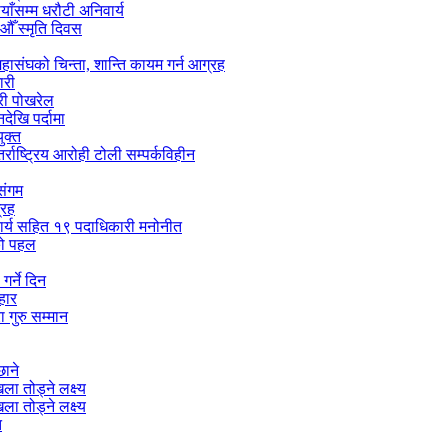
ाँसम्म धरौटी अनिवार्य
ँ स्मृति दिवस
हासंघको चिन्ता, शान्ति कायम गर्न आग्रह
ारी
्री पोखरेल
ेखि पर्दामा
ुक्त
्राष्ट्रिय आरोही टोली सम्पर्कविहीन
 संगम
्रह
ाचार्य सहित १९ पदाधिकारी मनोनीत
लको पहल
गर्ने दिन
हार
 गुरु सम्मान
छाने
ा तोड्ने लक्ष्य
ा तोड्ने लक्ष्य
त