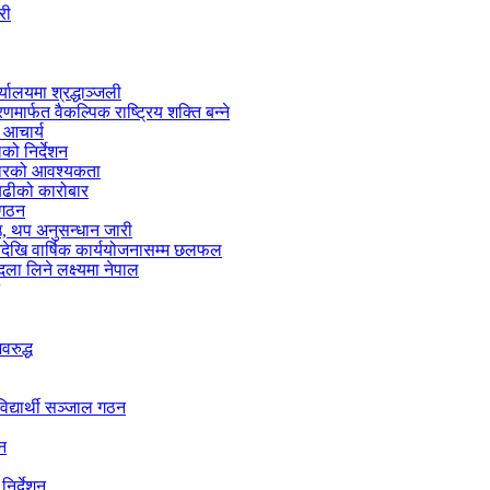
री
्यालयमा श्रद्धाञ्जली
मार्फत वैकल्पिक राष्ट्रिय शक्ति बन्ने
 आचार्य
को निर्देशन
्तारको आवश्यकता
 बढीको कारोबार
 गठन
 थप अनुसन्धान जारी
नदेखि वार्षिक कार्ययोजनासम्म छलफल
ा लिने लक्ष्यमा नेपाल
वरुद्ध
द्यार्थी सञ्जाल गठन
शन
निर्देशन