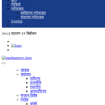
ब्लग
भिडियो
प्रोफाइल
ब्यक्तिगत प्रोफाइल
संथागत प्रोफाइल
English
२०८३ श्रावण २१ बिहीबार
गृहपृष्ठ
समाचार
राष्ट्रिय
राजनीति
स्थानीय
अन्तराष्ट्रिय
मुग्लान विशेष
प्रदेश
कोशी