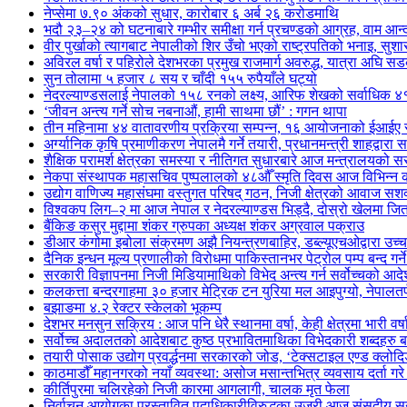
नेप्सेमा ७.९० अंकको सुधार, कारोबार ६ अर्ब २६ करोडमाथि
भदौ २३–२४ को घटनाबारे गम्भीर समीक्षा गर्न प्रचण्डको आग्रह, वाम आन्दोल
वीर पुर्खाको त्यागबाट नेपालीको शिर उँचो भएको राष्ट्रपतिको भनाइ, सुश
अविरल वर्षा र पहिरोले देशभरका प्रमुख राजमार्ग अवरुद्ध, यात्रा अघि 
सुन तोलामा ५ हजार ८ सय र चाँदी १५५ रुपैयाँले घट्यो
नेदरल्याण्डसलाई नेपालको १५८ रनको लक्ष्य, आरिफ शेखको सर्वाधिक ४
‘जीवन अन्त्य गर्ने सोच नबनाऔं, हामी साथमा छौं’ : गगन थापा
तीन महिनामा ४४ वातावरणीय प्रक्रिया सम्पन्न, १६ आयोजनाको ईआईए स
अर्ग्यानिक कृषि प्रमाणीकरण नेपालमै गर्ने तयारी, प्रधानमन्त्री शाहद्वारा 
शैक्षिक परामर्श क्षेत्रका समस्या र नीतिगत सुधारबारे आज मन्त्रालय
नेकपा संस्थापक महासचिव पुष्पलालको ४८औँ स्मृति दिवस आज विभिन्न का
उद्योग वाणिज्य महासंघमा वस्तुगत परिषद् गठन, निजी क्षेत्रको आवाज सशक
विश्वकप लिग–२ मा आज नेपाल र नेदरल्याण्डस भिड्दै, दोस्रो खेलमा ज
बैंकिङ कसुर मुद्दामा शंकर ग्रुपका अध्यक्ष शंकर अग्रवाल पक्राउ
डीआर कंगोमा इबोला संक्रमण अझै नियन्त्रणबाहिर, डब्ल्यूएचओद्वारा उच्
दैनिक इन्धन मूल्य प्रणालीको विरोधमा पाकिस्तानभर पेट्रोल पम्प बन्द गर्न
सरकारी विज्ञापनमा निजी मिडियामाथिको विभेद अन्त्य गर्न सर्वोच्चको आद
कलकत्ता बन्दरगाहमा ३० हजार मेट्रिक टन युरिया मल आइपुग्यो, नेपालतर्फ
बझाङमा ४.२ रेक्टर स्केलको भूकम्प
देशभर मनसुन सक्रिय : आज पनि धेरै स्थानमा वर्षा, केही क्षेत्रमा भारी वर्
सर्वोच्च अदालतको आदेशबाट कुष्ठ प्रभावितमाथिका विभेदकारी शब्दहरु 
तयारी पोसाक उद्योग प्रवर्द्धनमा सरकारको जोड, ‘टेक्सटाइल एण्ड क्लोद
काठमाडौँ महानगरको नयाँ व्यवस्था: असोज मसान्तभित्र व्यवसाय दर्ता ग
कीर्तिपुरमा चलिरहेको निजी कारमा आगलागी, चालक मृत फेला
निर्वाचन आयोगका प्रस्तावित पदाधिकारीविरुद्धका उजुरी आज संसदीय सु