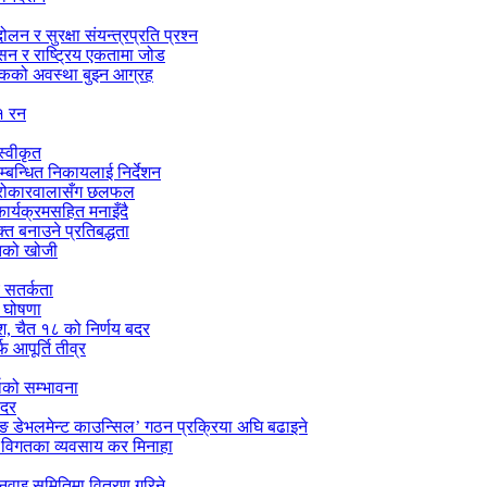
न र सुरक्षा संयन्त्रप्रति प्रश्न
ासन र राष्ट्रिय एकतामा जोड
सडकको अवस्था बुझ्न आग्रह
१ रन
्वीकृत
सम्बन्धित निकायलाई निर्देशन
को सरोकारवालासँग छलफल
र्यक्रमसहित मनाइँदै
्त बनाउने प्रतिबद्धता
ितको खोजी
च सतर्कता
े घोषणा
ेश, चैत १८ को निर्णय बदर
 आपूर्ति तीव्र
षाको सम्भावना
बदर
िङ डेभलमेन्ट काउन्सिल’ गठन प्रक्रिया अघि बढाइने
रे विगतका व्यवसाय कर मिनाहा
नुवाइ समितिमा वितरण गरिने