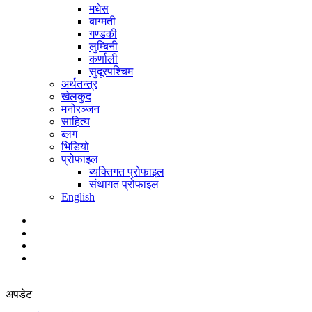
मधेस
बाग्मती
गण्डकी
लुम्बिनी
कर्णाली
सुदूरपश्चिम
अर्थतन्त्र
खेलकुद
मनोरञ्जन
साहित्य
ब्लग
भिडियो
प्रोफाइल
ब्यक्तिगत प्रोफाइल
संथागत प्रोफाइल
English
अपडेट