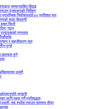
गरद्वारा सम्मानसहित बिदाइ
 बनाउन प्रशासनको निर्देशन
मा प्रारम्भिक निर्वाचनलाई ४० प्रतिशत भार
्रम्पको कडा चेतावनी
बचत फिर्ता
स टिम’ गठन
ा प्रदायकको प्रस्ताव
पैयाँमाथि
अनुगमन र सहजीकरण सुरु
ीन पुग्यो
्म छलफल हुने
डामा
अख्तियारमा उजुरी
ा
वराष्ट्रपति भण्डारी
यनका लागि पहल गर्ने प्रतिबद्धता
ाञ्जली, शव स्वदेश ल्याउन समन्वय तीव्र
 आग्रह