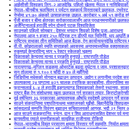
आईसीसी विश्वकप लिग–२ आजदेखि, पहिलो खेलमा नेपाल र नामिबियाको प्
नेपाल–चीनबीच चलचित्र र पर्यटन सहकार्य विस्तारबारे छलफल, एभरेस्ट इ
नेप्सेमा ४१.७० अंकको उत्साहजनक उछाल, कारोबार ५ अर्ब ५१ करोड रुपैय
पुँजी बजार र बीमा क्षेत्रका सरोकारवालासँग आज प्रधानमन्त्रीको छलफ
अर्जेन्टिनालाई हराउँदै स्पेन दोस्रो पटक विश्वविजेता
साउनको पहिलो सोमबार : देशभर भगवान् शिवको विशेष पूजा–आराधना
नेपालमा आज १ हजार २५० मेट्रिक टन डीएपी मल भित्रिँदै, थप आपूर्ति
राष्ट्रिय सभाका तीन समितिको आज बैठक, ऐन कार्यान्वयनदेखि राष्ट्र
वी.पी. कोइरालाको स्मृति सप्ताहको अवसरमा अन्तरमाध्यमिक वक्तृत्वकला 
रुकुमपूर्व केन्द्रविन्दु भएर ५ रेक्टर स्केलको भूकम्प
विकासको केन्द्रमा मानव र प्रकृति हुनुपर्छ : राष्ट्रपति पौडेल
विकासको केन्द्रमा मानव र प्रकृति हुनुपर्छ : राष्ट्रपति पौडेल
नारायणगढ–मुग्लिन सडकमा ओभरटेक बढ्दा दुर्घटना र जाम, प्रशासनद्वार
सुन तोलामा रु १,९०० र चाँदी रु ४० ले महँगियो
जिडिपीमा मधेसको योगदान बढाउन उत्पादन, उद्योग र लगानीमा प्रदेश 
उपत्यकामा २४ घण्टामा ७२१ चालक ट्राफिक कारबाहीमा, तीव्रगतिमा सव
फ्रान्सलाई ६–४ ले हराउँदै इङ्गल्याण्ड विश्वकपको तेस्रो स्थानमा, साका
राष्ट्र बैंक ऐन संशोधनमा खुला छलफल गर्न सरकार तयार, क्रिप्टोकरेन्सीबा
दुई वर्षभित्र ३६ प्रकारका अत्यावश्यक औषधि स्वदेशमै उत्पादन गर्ने सर
साउने संक्रान्तिमा पशुपतिनाथमा भक्तजनको घुइँचो, बिहानैदेखि शिवपूजाम
सांसदलाई सम्पत्ति विवरण बुझाउन सचिवालयको आग्रह, भदौ २९ भित्र अनिवार
आज साउने सङ्क्रान्ति: स्नान, दान र शिव आराधनासहित देशभर पर्व मनाइ
बागमतीमा एमाले मन्त्रीहरूको सामूहिक राजीनामा रोकियो
नेपाल–भारतबीच विद्युत् प्रसारण क्षमता विस्तार गर्ने सहमति, निर्यात क्षमता