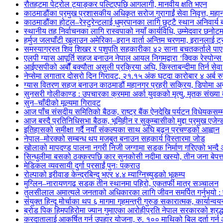
रौतहटमा पेट्रोल ट्याङ्कर पल्टिएपछि आगलागी, मानवीय क्षति भएन
काठमाडौंका प्रमुख प्रशासकीय अधिकृत सरोज गुरागाईं सेवा निवृत्त, महान
काठमाडौंका होटल–रेस्टुरेन्टलाई धुम्रपानका लागि छुट्टै स्थान अनिवार्य
स्थानीय तह निर्वाचनका लागि रास्वपाको नयाँ कार्यविधि, उम्मेदवार छनोट
हर्मुज जलघाँटी खुलाउन अमेरिका–इरान वार्ता अन्तिम चरणमा, इरानलाई ट
समस्याग्रस्त शिव शिखर र पशुपति सहकारीका ४२ साना बचतकर्ताले पाए 
एलपी ग्यास आपूर्ति सहज बनाउन नेपाल आयल निगमद्वारा ‘क्विक रेस्पोन्
आईएसपीको अर्बौं बक्यौता असुली प्रक्रिया अघि, किस्ताबन्दीमा तिर्न सेव
नेप्सेमा लगातार दोस्रो दिन गिरावट, २१.१५ अंक घट्दा कारोबार ४ अर्ब रु
ग्यास वितरण सहज बनाउन काठमाडौं महानगर प्रहरी सक्रिय, डिपोमा 
सुनसरी गोलीकाण्ड : उपचारका क्रममा अर्का युवकको मृत्यु, मृतक संख्या त
सुन–चाँदीको मूल्यमा गिरावट
आज पाँच संसदीय समितिको बैठक, राष्ट्र बैंक ऐनदेखि पर्यटन विधेयकसम
आज बस्दै प्रतिनिधिसभा बैठक, भूमिहीन र सुकुम्बासीको मुद्दा प्रमुख एजेन्
इतिहासको समीक्षा गर्दै नयाँ संकल्पका साथ अघि बढ्न प्रचण्डको आह्वान
नेपाल–मोरक्को सम्बन्ध थप मजबुत बनाउन सहकार्य विस्तारमा जोड
खोलाको मापदण्ड पालना नगरी निजी जग्गामा सडक निर्माण गरिएको भन्दै 
सिन्धुलीमा बसको ठक्करपछि कार सुनकोसी नदीमा खस्यो, तीन जना बेपत्त
मेडिकल व्यवसायी दुर्गा प्रसाईं पुनः पक्राउ
रोल्पाको इरीवाङ केन्द्रबिन्दु भएर ४.४ म्याग्निच्युडको भूकम्प
मुग्लिन–नारायणगढ सडक तीन स्थानमा पहिरो, एकतर्फी मात्र सञ्चालन
तुलसीलाल अमात्यले जनताको अधिकारका लागि जीवन समर्पित गर्नुभयो : पूर्
संयुक्त हिन्दू मोर्चाका थप ६ मागमा गृहमन्त्री गुरुङ सकारात्मक, कार्यान्व
ब्रोड पिक हिमपहिरोमा ज्यान गुमाएका आरोहीप्रति नेपाल सरकारको श्रद्ध
करदातालाई आकर्षित गर्न उपहार योजना, रु. १०० माथिको बिल दर्ता गर्न