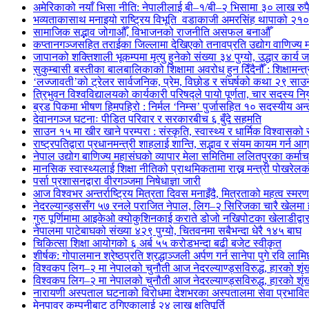
अमेरिकाको नयाँ भिसा नीति: नेपालीलाई बी–१/बी–२ भिसामा ३० लाख रुपैय
भव्यताकासाथ मनाइयो राष्ट्रिय विभूति वडाकाजी अमरसिंह थापाको २१०औ
सामाजिक सद्भाव जोगाऔँ, विभाजनको राजनीति असफल बनाऔँ
कप्तानगञ्जसहित तराईका जिल्लामा देखिएको तनावप्रति उद्योग वाणिज्य म
जापानको शक्तिशाली भूकम्पमा मृत्यु हुनेको संख्या ३४ पुग्यो, उद्धार कार्य ज
सुकुम्बासी बस्तीका बालबालिकाको शिक्षामा अवरोध हुन दिँदैनौँ : शिक्षामन्त
‘लज्जावती’को ट्रेलर सार्वजनिक, प्रेम, विछोड र संघर्षको कथा २९ साउनद
त्रिभुवन विश्वविद्यालयको कार्यकारी परिषद्ले पायो पूर्णता, चार सदस्य निय
ब्रड पिकमा भीषण हिमपहिरो : निर्मल ‘निम्स’ पुर्जासहित १० सदस्यीय अन्तर
देवानगञ्ज घटनाः पीडित परिवार र सरकारबीच ६ बुँदे सहमति
साउन १५ मा खीर खाने परम्परा : संस्कृति, स्वास्थ्य र धार्मिक विश्वासको
राष्ट्रपतिद्वारा प्रधानमन्त्री शाहलाई शान्ति, सद्भाव र संयम कायम गर्न आग
नेपाल उद्योग बाणिज्य महासंघको व्यापार मेला समितिमा ललितपुरका कर्म
मानसिक स्वास्थ्यलाई शिक्षा नीतिको प्राथमिकतामा राख्न मन्त्री पोखरे
पर्सा प्रशासनद्वारा वीरगञ्जमा निषेधाज्ञा जारी
आज विश्वभर अन्तर्राष्ट्रिय मित्रता दिवस मनाइँदै, मित्रताको महत्व स्मरण 
नेदरल्यान्ड्ससँग ५७ रनले पराजित नेपाल, लिग–२ सिरिजका चारै खेलमा 
गुरु पूर्णिमामा आइकेओ क्योकुशिनकाई कराते डोजो नखिपोटका खेलाडीद्वारा
नेपालमा पाटेबाघको संख्या ४२९ पुग्यो, चितवनमा सबैभन्दा धेरै १४५ बाघ
चिकित्सा शिक्षा आयोगको ६ अर्ब ५५ करोडभन्दा बढी बजेट स्वीकृत
शीर्षक: गोपालमान श्रेष्ठप्रति श्रद्धाञ्जली अर्पण गर्न सानेपा पुगे रवि लामि
विश्वकप लिग–२ मा नेपालको चुनौती आज नेदरल्याण्ड्सविरुद्ध, हारको शृंखल
विश्वकप लिग–२ मा नेपालको चुनौती आज नेदरल्याण्ड्सविरुद्ध, हारको शृंखल
नारायणी अस्पताल घटनाको विरोधमा देशभरका अस्पतालमा सेवा प्रभावि
मेनपावर कम्पनीबाट ठगिएकालाई २४ लाख क्षतिपूर्ति