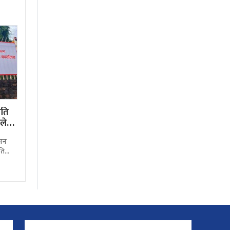
पति
ले
ापन
ति
कम