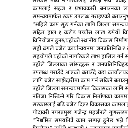
सरकार मध्ये नागरिकलाई प्रत्यक्ष सेवा प्रवा
कामलाई सहज र प्रभावकारी बनाउनका लाग
समन्वयमार्फत रकम उपलब्ध गराइएको बताउनुभ
“अहिले काम सुरु गर्नका लागि जिल्ला समन
सहित हाल १ कराेड पच्चीस लाख रुपैयाँ व
विनियोजन हुन्छ,यहाँकाे स्थानीय विकास निर्माणम
सही ढंगले बजेट कार्यान्वयनमा जनप्रतिनिधि र कर्म
सहयाेगले यहाँकाे नागरिकले लाभ हासिल गर्न सक्न
उहाँले जिल्लाका सांसदहरू र जनप्रतिनिधिह
उपलब्ध गराउँदै आएकाे बताउँदै वडा कार्यालय
लागि बजेट साझेदारीमा काम गर्न सकिने बताउन
उहाँले जिल्ला समन्वयमार्फत विकासका लागि सं
नतिजा निस्किने गरि विकास निर्माणका काममा
सरकारलाई बढि बजेट दिएर विकासका कामलाई प्रभ
गाेदावरी नगरप्रमुख गजेन्द्र महर्जनले गुणस्त
“निर्धारित समयभित्रै काम सम्पन्न हुनेछ भन्