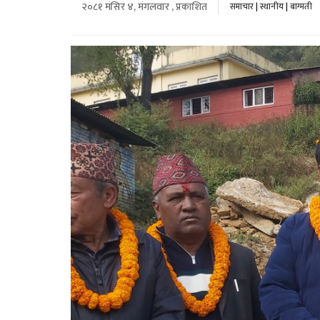
२०८१ मंसिर ४, मंगलवार , प्रकाशित
समाचार
|
स्थानीय
|
बाग्मती