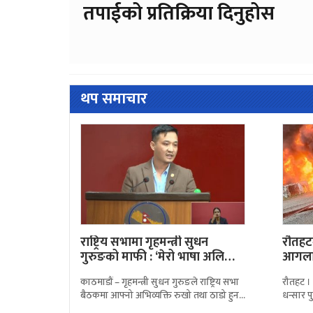
तपाईको प्रतिक्रिया दिनुहोस
थप समाचार
राष्ट्रिय सभामा गृहमन्त्री सुधन
रौतहटम
गुरुङको माफी : ‘मेरो भाषा अलि…
आगलाग
काठमाडौं – गृहमन्त्री सुधन गुरुङले राष्ट्रिय सभा
रौतहट ।
बैठकमा आफ्नो अभिव्यक्ति रुखो तथा ठाडो हुन
धन्सार पु
पुगेको स्वीकार गर्दै सांसदहरूसँग माफी मागेका
बोकेको ट