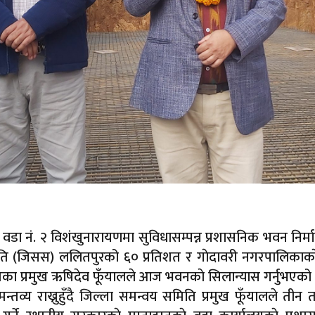
वडा नं. २ विशंखुनारायणमा सुविधासम्पन्न प्रशासनिक भवन निर्म
ति (जिसस) ललितपुरको ६० प्रतिशत र गाेदावरी नगरपालिकाका
िका प्रमुख ऋषिदेव फूँयालले आज भवनकाे सिलान्यास गर्नुभएको ह
न्तव्य राख्नुहुँदै जिल्ला समन्वय समिति प्रमुख फूँयालले तीन