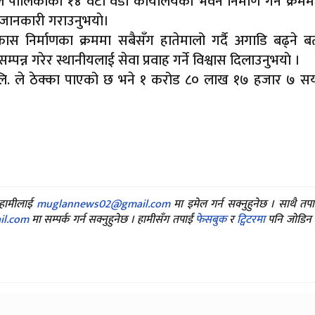
नले पालिकाका १४ वटा वडा कार्यालयकाे भवन निर्माण गर्ने क्रम
ाे जानकारी गराउनुभयाे।
स निर्माणका क्रममा सबैसँग हातेमालो गर्दै अगाडि बढ्ने बत
न्न गरेर स्थानीयलाई सेवा प्रवाह गर्ने विश्वास दिलाउनुभयाे ।
ा.लि. ले ठेक्का पाएको छ भने १ करोड ८० लाख १७ हजार ७ 
ए हामीलाई
muglannews02@gmail.com
मा इमेल गर्न सक्नुहुनेछ । साथै तप
l.com
मा सम्पर्क गर्न सक्नुहुनेछ । हामीसँग तपाईं
फेसबुक
र
ट्विटरमा
पनि जोडिन स