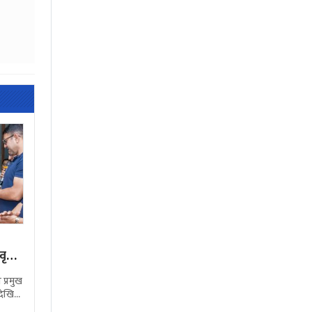
त्त,
प्रमुख
देखि
दका