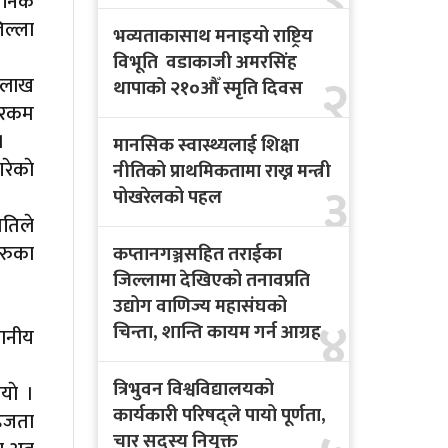
ासनिक
ल्ला
भव्यताकासाथ मनाइयो राष्ट्रिय
विभूति वडाकाजी अमरसिंह
२
 लाख
थापाको २१०औँ स्मृति दिवस
 रकम
।
मानसिक स्वास्थ्यलाई शिक्षा
रेकाे
नीतिको प्राथमिकतामा राख्न मन्त्री
३
पोखरेलको पहल
ितिले
हरुका
कप्तानगञ्जसहित तराईका
जिल्लामा देखिएको तनावप्रति
उद्योग वाणिज्य महासंघको
४
चिन्ता, शान्ति कायम गर्न आग्रह
थानीय
त्रिभुवन विश्वविद्यालयको
याे ।
कार्यकारी परिषद्ले पायो पूर्णता,
सहजता
चार सदस्य नियुक्त