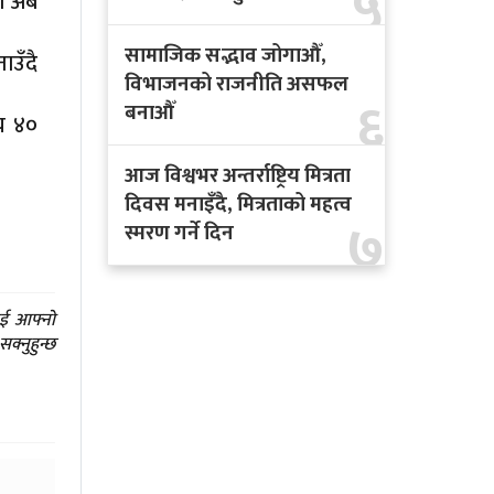
५
मा अब
सामाजिक सद्भाव जोगाऔँ,
ाउँदै
विभाजनको राजनीति असफल
६
बनाऔँ
सय ४०
आज विश्वभर अन्तर्राष्ट्रिय मित्रता
दिवस मनाइँदै, मित्रताको महत्व
७
स्मरण गर्ने दिन
ाई आफ्नो
क्नुहुन्छ