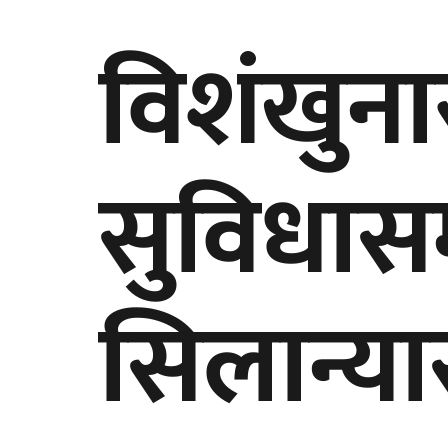
विशंखुन
सुविधासम
सिलान्य