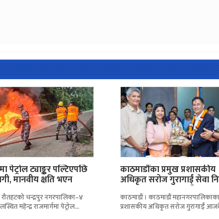
ा पेट्रोल ट्याङ्कर पल्टिएपछि
काठमाडौंका प्रमुख प्रशासकीय
ी, मानवीय क्षति भएन
अधिकृत सरोज गुरागाईं सेवा निवृ
महानगरद्वारा सम्मानसहित…
 रौतहटको चन्द्रपुर नगरपालिका–४
काठमाडौं । काठमाडौं महानगरपालिकाका 
लस्थित महेन्द्र राजमार्गमा पेट्रोल
प्रशासकीय अधिकृत सरोज गुरागाईँ आज
्याङ्कर पल्टिएपछि लागेको आगो सशस्त्र
अनिवार्य अवकाशमा गएका छन्। उमेर ह