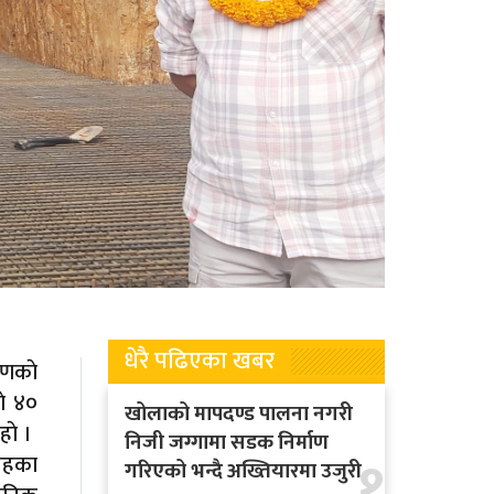
धेरै पढिएका खबर
ाणकाे
े ४०
खोलाको मापदण्ड पालना नगरी
ाे ।
निजी जग्गामा सडक निर्माण
१
 तहका
गरिएको भन्दै अख्तियारमा उजुरी