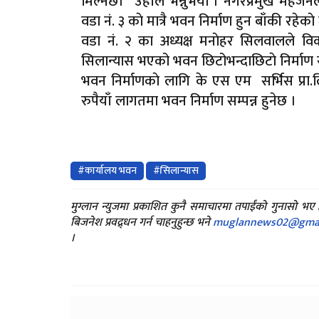
मिल्नेछ।” उहाँले भन्नुभयो । नगरप्रमुख महर्ज
वडा नं. ३ काे मात्रै भवन निर्माण हुन बाँकी रहेक
वडा नं. २ का अध्यक्ष मनाेहर सिलवालले विका
सिलान्यास भएको भवन छिटोभन्दाछिटाे निर्माण सम्प
भवन निर्माणकाे लागि के एस एम सर्भिस प्र
रुपैयाँ लागतमा भवन निर्माण सम्पन्न हुनेछ ।
#कार्यालय भवन
#सिलान्यास
मुग्लान न्युजमा प्रकाशित कुनै समाचारमा तपाईंको गुनासो भ
बिजनेश प्रवद्र्धन गर्न चाहनुहुन्छ भने
muglannews02@gmai
।