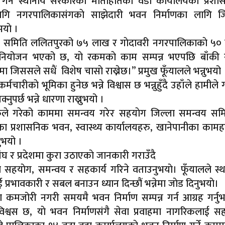
ह गर्ने स्थानीय सरकारकाे माताहातकाे वडा कार्यालयकाे प्रश
ि नगरपालिकासंगकाे साझेदारी भवन निर्माणका लागि जि
याे ।
्वय समिति ललितपुरको ७५ लाख र गाेदावरी नगरपालिकाकाे ५०
िनियोजन भएको छ, याे रकमकाे काम सम्पन्न भएपछि बाँकी
ा जिससले सधैं विशेष चासाे राख्नेछ।” प्रमुख फूँयालले भन्नुभयो 
चारीकाे भूमिका हुनेछ भन्ने विश्वास छ भन्नुहुँदै उहाँले हामीले ग
ुपर्छ भन्ने धारणा राख्नुभयो ।
रुले गरेको काममा समन्वय गरेर सहयाेग जिल्ला समन्वय सम
का प्रशासनिक भवन, स्वास्थ्य कार्यालयहरु, खानेपानीका काम
ुभयो ।
घ र प्रदेशमा कुरा उठाएकाे जानकारी गराउँदै
 सहयाेग, समन्वय र सहकार्य गरिने वताउनुभयाे। फूँयालले स्
ावकारी र सबल बनाउन ध्यान दिन्छौं भन्नेमा जाेड दिनुभयाे।
रमा कमजोरी नगरी समयमै भवन निर्माण सम्पन्न गर्न आग्रह गर्नुभ
ने विश्वस छ, याे भवन निर्माणसंगै सेवा प्रवाहमा नागरिकलाई 