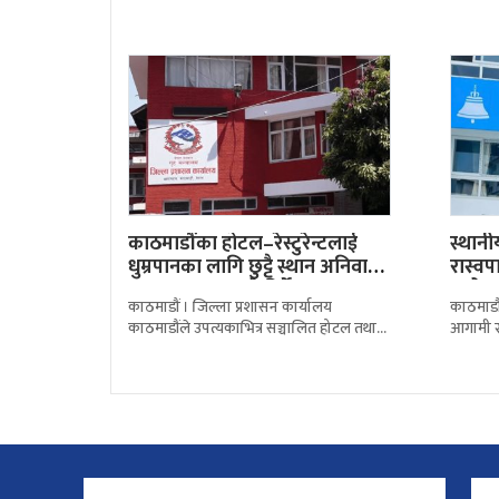
प्रहरी, न
काठमाडौंका होटल–रेस्टुरेन्टलाई
स्थानी
धुम्रपानका लागि छुट्टै स्थान अनिवार्य
रास्वप
बनाउन प्रशासनको निर्देशन
छनोटम
काठमाडौं । जिल्ला प्रशासन कार्यालय
काठमाडौं :
काठमाडौंले उपत्यकाभित्र सञ्चालित होटल तथा
आगामी स
रेस्टुरेन्टलाई धुम्रपानसम्बन्धी कानुनी व्यवस्था
छनोटको 
कडाइका साथ पालना गर्न निर्देशन दिएको
पार्टीका