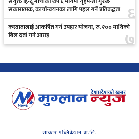
संयुक्त हिन्दू मोर्चाका थप ६ मागमा गृहमन्त्री गुरुङ
६
सकारात्मक, कार्यान्वयनका लागि पहल गर्ने प्रतिबद्धता
करदातालाई आकर्षित गर्न उपहार योजना, रु. १०० माथिको
७
बिल दर्ता गर्न आग्रह
साकार पब्लिकेशन प्रा.लि.