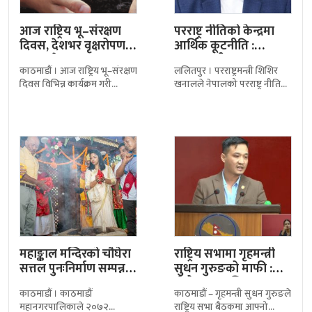
आज राष्ट्रिय भू–संरक्षण
परराष्ट्र नीतिको केन्द्रमा
दिवस, देशभर वृक्षरोपण
आर्थिक कूटनीति :
तथा सचेतनामूलक
परराष्ट्रमन्त्री खनाल
काठमाडौं । आज राष्ट्रिय भू–संरक्षण
ललितपुर । परराष्ट्रमन्त्री शिशिर
कार्यक्रम
दिवस विभिन्न कार्यक्रम गरी
खनालले नेपालको परराष्ट्र नीतिको
मनाइँदै छ । दिवसका अवसरमा
केन्द्रमा आर्थिक कूटनीति रहेको
देशका विभिन्न स्थानमा अन्तर्क्रिया,
बताएका छन्। ‘बहुध्रुवीय विश्वमा
वृक्षरोपण तथा
चीन र दक्षिण एसियाः
महाङ्काल मन्दिरको चौघेरा
राष्ट्रिय सभामा गृहमन्त्री
सत्तल पुनःनिर्माण सम्पन्न,
सुधन गुरुङको माफी :
महानगरद्वारा उद्घाटन
‘मेरो भाषा अलि…
काठमाडौं । काठमाडौं
काठमाडौं – गृहमन्त्री सुधन गुरुङले
महानगरपालिकाले २०७२
राष्ट्रिय सभा बैठकमा आफ्नो