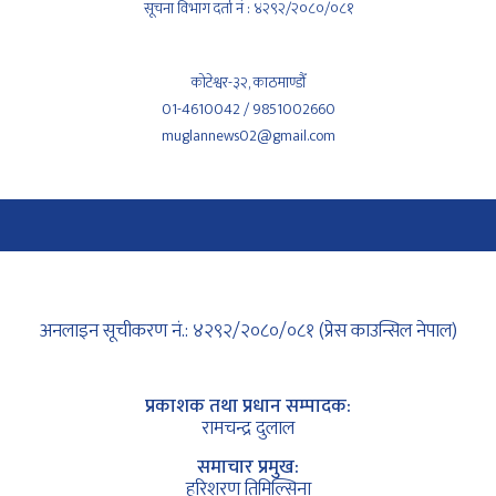
सूचना विभाग दर्ता नं : ४२९२/२०८०/०८१
कोटेश्वर-३२, काठमाण्डौँ
01-4610042 / 9851002660
muglannews02@gmail.com
अनलाइन सूचीकरण नं.: ४२९२/२०८०/०८१ (प्रेस काउन्सिल नेपाल)
प्रकाशक तथा प्रधान सम्पादक:
रामचन्द्र दुलाल
समाचार प्रमुख:
हरिशरण तिमिल्सिना