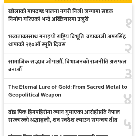
खोलाको मापदण्ड पालना नगरी निजी जग्गामा सडक
१
निर्माण गरिएको भन्दै अख्तियारमा उजुरी
भव्यताकासाथ मनाइयो राष्ट्रिय विभूति वडाकाजी अमरसिंह
२
थापाको २१०औँ स्मृति दिवस
सामाजिक सद्भाव जोगाऔँ, विभाजनको राजनीति असफल
३
बनाऔँ
The Eternal Lure of Gold: From Sacred Metal to
४
Geopolitical Weapon
ब्रोड पिक हिमपहिरोमा ज्यान गुमाएका आरोहीप्रति नेपाल
५
सरकारको श्रद्धाञ्जली, शव स्वदेश ल्याउन समन्वय तीव्र