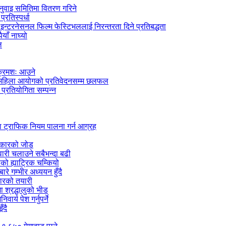
नुवाइ समितिमा वितरण गरिने
रतिस्पर्धा
न्टरनेसनल फिल्म फेस्टिभललाई निरन्तरता दिने प्रतिबद्धता
ाँ नाघ्यो
ल
 क्रमशः आउने
िय महिला आयोगको प्रतिवेदनसम्म छलफल
प्रतियोगिता सम्पन्न
ा ट्राफिक नियम पालना गर्न आग्रह
सरकारको जोड
ारी चलाउने सबैभन्दा बढी
को ह्याट्रिक चम्कियो
रे गम्भीर अध्ययन हुँदै
कारको तयारी
ा श्रद्धालुको भीड
्य पेश गर्नुपर्ने
ँदै