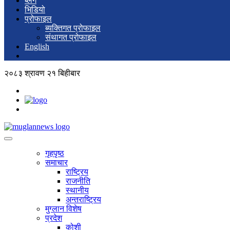
ब्लग
भिडियो
प्रोफाइल
ब्यक्तिगत प्रोफाइल
संथागत प्रोफाइल
English
२०८३ श्रावण २१ बिहीबार
गृहपृष्ठ
समाचार
राष्ट्रिय
राजनीति
स्थानीय
अन्तराष्ट्रिय
मुग्लान विशेष
प्रदेश
कोशी