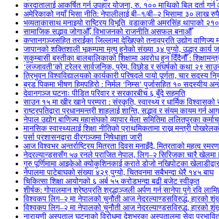
करदातालाई आकर्षित गर्न उपहार योजना, रु. १०० माथिको बिल दर्ता गर्न
अमेरिकाको नयाँ भिसा नीति: नेपालीलाई बी–१/बी–२ भिसामा ३० लाख रुपैय
भव्यताकासाथ मनाइयो राष्ट्रिय विभूति वडाकाजी अमरसिंह थापाको २१०औ
सामाजिक सद्भाव जोगाऔँ, विभाजनको राजनीति असफल बनाऔँ
कप्तानगञ्जसहित तराईका जिल्लामा देखिएको तनावप्रति उद्योग वाणिज्य म
जापानको शक्तिशाली भूकम्पमा मृत्यु हुनेको संख्या ३४ पुग्यो, उद्धार कार्य ज
सुकुम्बासी बस्तीका बालबालिकाको शिक्षामा अवरोध हुन दिँदैनौँ : शिक्षामन्त
‘लज्जावती’को ट्रेलर सार्वजनिक, प्रेम, विछोड र संघर्षको कथा २९ साउनद
त्रिभुवन विश्वविद्यालयको कार्यकारी परिषद्ले पायो पूर्णता, चार सदस्य निय
ब्रड पिकमा भीषण हिमपहिरो : निर्मल ‘निम्स’ पुर्जासहित १० सदस्यीय अन्तर
देवानगञ्ज घटनाः पीडित परिवार र सरकारबीच ६ बुँदे सहमति
साउन १५ मा खीर खाने परम्परा : संस्कृति, स्वास्थ्य र धार्मिक विश्वासको
राष्ट्रपतिद्वारा प्रधानमन्त्री शाहलाई शान्ति, सद्भाव र संयम कायम गर्न आग
नेपाल उद्योग बाणिज्य महासंघको व्यापार मेला समितिमा ललितपुरका कर्म
मानसिक स्वास्थ्यलाई शिक्षा नीतिको प्राथमिकतामा राख्न मन्त्री पोखरे
पर्सा प्रशासनद्वारा वीरगञ्जमा निषेधाज्ञा जारी
आज विश्वभर अन्तर्राष्ट्रिय मित्रता दिवस मनाइँदै, मित्रताको महत्व स्मरण 
नेदरल्यान्ड्ससँग ५७ रनले पराजित नेपाल, लिग–२ सिरिजका चारै खेलमा 
गुरु पूर्णिमामा आइकेओ क्योकुशिनकाई कराते डोजो नखिपोटका खेलाडीद्वारा
नेपालमा पाटेबाघको संख्या ४२९ पुग्यो, चितवनमा सबैभन्दा धेरै १४५ बाघ
चिकित्सा शिक्षा आयोगको ६ अर्ब ५५ करोडभन्दा बढी बजेट स्वीकृत
शीर्षक: गोपालमान श्रेष्ठप्रति श्रद्धाञ्जली अर्पण गर्न सानेपा पुगे रवि लामि
विश्वकप लिग–२ मा नेपालको चुनौती आज नेदरल्याण्ड्सविरुद्ध, हारको शृंखल
विश्वकप लिग–२ मा नेपालको चुनौती आज नेदरल्याण्ड्सविरुद्ध, हारको शृंखल
नारायणी अस्पताल घटनाको विरोधमा देशभरका अस्पतालमा सेवा प्रभावि