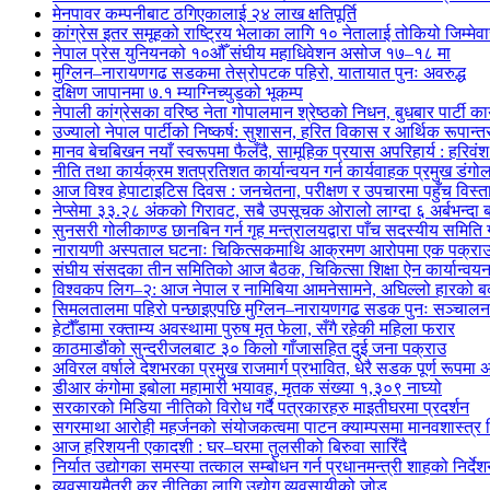
मेनपावर कम्पनीबाट ठगिएकालाई २४ लाख क्षतिपूर्ति
कांग्रेस इतर समूहको राष्ट्रिय भेलाका लागि १० नेतालाई तोकियो जिम्मेवा
नेपाल प्रेस युनियनको १०औँ संघीय महाधिवेशन असोज १७–१८ मा
मुग्लिन–नारायणगढ सडकमा तेस्रोपटक पहिरो, यातायात पुनः अवरुद्ध
दक्षिण जापानमा ७.१ म्याग्निच्युडको भूकम्प
नेपाली कांग्रेसका वरिष्ठ नेता गोपालमान श्रेष्ठको निधन, बुधबार पार्टी कार
उज्यालो नेपाल पार्टीको निष्कर्ष: सुशासन, हरित विकास र आर्थिक रूपान्तरण
मानव बेचबिखन नयाँ स्वरूपमा फैलँदै, सामूहिक प्रयास अपरिहार्य : हरिवंश
नीति तथा कार्यक्रम शतप्रतिशत कार्यान्वयन गर्न कार्यवाहक प्रमुख डंगोल
आज विश्व हेपाटाइटिस दिवस : जनचेतना, परीक्षण र उपचारमा पहुँच विस
नेप्सेमा ३३.२८ अंकको गिरावट, सबै उपसूचक ओरालो लाग्दा ६ अर्बभन्दा
सुनसरी गोलीकाण्ड छानबिन गर्न गृह मन्त्रालयद्वारा पाँच सदस्यीय समिति
नारायणी अस्पताल घटनाः चिकित्सकमाथि आक्रमण आरोपमा एक पक्राउ,
संघीय संसदका तीन समितिको आज बैठक, चिकित्सा शिक्षा ऐन कार्यान्वय
विश्वकप लिग–२: आज नेपाल र नामिबिया आमनेसामने, अघिल्लो हारको बदल
सिमलतालमा पहिरो पन्छाइएपछि मुग्लिन–नारायणगढ सडक पुनः सञ्चालन
हेटौँडामा रक्ताम्य अवस्थामा पुरुष मृत फेला, सँगै रहेकी महिला फरार
काठमाडौंको सुन्दरीजलबाट ३० किलो गाँजासहित दुई जना पक्राउ
अविरल वर्षाले देशभरका प्रमुख राजमार्ग प्रभावित, धेरै सडक पूर्ण रूपमा अ
डीआर कंगोमा इबोला महामारी भयावह, मृतक संख्या १,३०९ नाघ्यो
सरकारको मिडिया नीतिको विरोध गर्दै पत्रकारहरु माइतीघरमा प्रदर्शन
सगरमाथा आरोही महर्जनको संयोजकत्वमा पाटन क्याम्पसमा मानवशास्त्र वि
आज हरिशयनी एकादशी : घर–घरमा तुलसीको बिरुवा सारिँदै
निर्यात उद्योगका समस्या तत्काल सम्बोधन गर्न प्रधानमन्त्री शाहको निर्दे
व्यवसायमैत्री कर नीतिका लागि उद्योग व्यवसायीको जोड