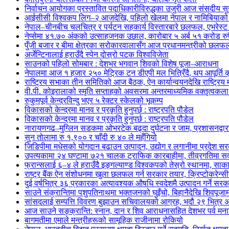
निर्वाचन आयोगका प्रस्तावित पदाधिकारीविरुद्धका उजुरी आज संसदीय सु
आईसीसी विश्वकप लिग–२ आजदेखि, पहिलो खेलमा नेपाल र नामिबियाको प्
नेपाल–चीनबीच चलचित्र र पर्यटन सहकार्य विस्तारबारे छलफल, एभरेस्ट इ
नेप्सेमा ४१.७० अंकको उत्साहजनक उछाल, कारोबार ५ अर्ब ५१ करोड रुपैय
पुँजी बजार र बीमा क्षेत्रका सरोकारवालासँग आज प्रधानमन्त्रीको छलफ
अर्जेन्टिनालाई हराउँदै स्पेन दोस्रो पटक विश्वविजेता
साउनको पहिलो सोमबार : देशभर भगवान् शिवको विशेष पूजा–आराधना
नेपालमा आज १ हजार २५० मेट्रिक टन डीएपी मल भित्रिँदै, थप आपूर्ति
राष्ट्रिय सभाका तीन समितिको आज बैठक, ऐन कार्यान्वयनदेखि राष्ट्र
वी.पी. कोइरालाको स्मृति सप्ताहको अवसरमा अन्तरमाध्यमिक वक्तृत्वकला 
रुकुमपूर्व केन्द्रविन्दु भएर ५ रेक्टर स्केलको भूकम्प
विकासको केन्द्रमा मानव र प्रकृति हुनुपर्छ : राष्ट्रपति पौडेल
विकासको केन्द्रमा मानव र प्रकृति हुनुपर्छ : राष्ट्रपति पौडेल
नारायणगढ–मुग्लिन सडकमा ओभरटेक बढ्दा दुर्घटना र जाम, प्रशासनद्वार
सुन तोलामा रु १,९०० र चाँदी रु ४० ले महँगियो
जिडिपीमा मधेसको योगदान बढाउन उत्पादन, उद्योग र लगानीमा प्रदेश 
उपत्यकामा २४ घण्टामा ७२१ चालक ट्राफिक कारबाहीमा, तीव्रगतिमा सव
फ्रान्सलाई ६–४ ले हराउँदै इङ्गल्याण्ड विश्वकपको तेस्रो स्थानमा, साका
राष्ट्र बैंक ऐन संशोधनमा खुला छलफल गर्न सरकार तयार, क्रिप्टोकरेन्सीबा
दुई वर्षभित्र ३६ प्रकारका अत्यावश्यक औषधि स्वदेशमै उत्पादन गर्ने सर
साउने संक्रान्तिमा पशुपतिनाथमा भक्तजनको घुइँचो, बिहानैदेखि शिवपूजाम
सांसदलाई सम्पत्ति विवरण बुझाउन सचिवालयको आग्रह, भदौ २९ भित्र अनिवार
आज साउने सङ्क्रान्ति: स्नान, दान र शिव आराधनासहित देशभर पर्व मनाइ
बागमतीमा एमाले मन्त्रीहरूको सामूहिक राजीनामा रोकियो