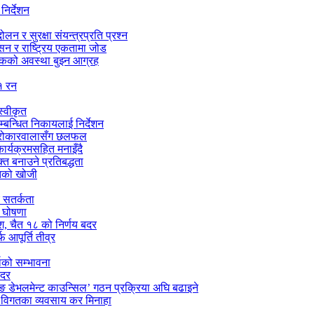
निर्देशन
न र सुरक्षा संयन्त्रप्रति प्रश्न
ासन र राष्ट्रिय एकतामा जोड
सडकको अवस्था बुझ्न आग्रह
१ रन
्वीकृत
सम्बन्धित निकायलाई निर्देशन
को सरोकारवालासँग छलफल
र्यक्रमसहित मनाइँदै
्त बनाउने प्रतिबद्धता
ितको खोजी
च सतर्कता
े घोषणा
ेश, चैत १८ को निर्णय बदर
 आपूर्ति तीव्र
षाको सम्भावना
बदर
िङ डेभलमेन्ट काउन्सिल’ गठन प्रक्रिया अघि बढाइने
रे विगतका व्यवसाय कर मिनाहा