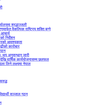
री
्यालयमा श्रद्धाञ्जली
मार्फत वैकल्पिक राष्ट्रिय शक्ति बन्ने
 आचार्य
को निर्देशन
्तारको आवश्यकता
 बढीको कारोबार
 गठन
 थप अनुसन्धान जारी
नदेखि वार्षिक कार्ययोजनासम्म छलफल
ा लिने लक्ष्यमा नेपाल
वरुद्ध
द्यार्थी सञ्जाल गठन
शन