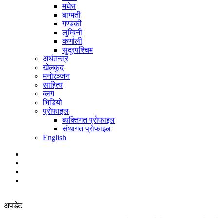
मधेस
बाग्मती
गण्डकी
लुम्बिनी
कर्णाली
सुदूरपश्चिम
अर्थतन्त्र
खेलकुद
मनोरञ्जन
साहित्य
ब्लग
भिडियो
प्रोफाइल
ब्यक्तिगत प्रोफाइल
संथागत प्रोफाइल
English
अपडेट