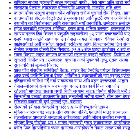
राष्ट्रिय सभामा गृहमन्त्री सुधन गुरुङको माफी : ‘मेरो भाषा अलि ठाडो भयो, क
रौतहटमा पेट्रोल ट्याङ्कर पल्टिएपछि आगलागी, मानवीय क्षति भएन
काठमाडौंका प्रमुख प्रशासकीय अधिकृत सरोज गुरागाईं सेवा निवृत्त, महान
काठमाडौंका होटल–रेस्टुरेन्टलाई धुम्रपानका लागि छुट्टै स्थान अनिवार्य
स्थानीय तह निर्वाचनका लागि रास्वपाको नयाँ कार्यविधि, उम्मेदवार छनोट
हर्मुज जलघाँटी खुलाउन अमेरिका–इरान वार्ता अन्तिम चरणमा, इरानलाई ट
समस्याग्रस्त शिव शिखर र पशुपति सहकारीका ४२ साना बचतकर्ताले पाए 
एलपी ग्यास आपूर्ति सहज बनाउन नेपाल आयल निगमद्वारा ‘क्विक रेस्पोन्
आईएसपीको अर्बौं बक्यौता असुली प्रक्रिया अघि, किस्ताबन्दीमा तिर्न सेव
नेप्सेमा लगातार दोस्रो दिन गिरावट, २१.१५ अंक घट्दा कारोबार ४ अर्ब रु
ग्यास वितरण सहज बनाउन काठमाडौं महानगर प्रहरी सक्रिय, डिपोमा 
सुनसरी गोलीकाण्ड : उपचारका क्रममा अर्का युवकको मृत्यु, मृतक संख्या त
सुन–चाँदीको मूल्यमा गिरावट
आज पाँच संसदीय समितिको बैठक, राष्ट्र बैंक ऐनदेखि पर्यटन विधेयकसम
आज बस्दै प्रतिनिधिसभा बैठक, भूमिहीन र सुकुम्बासीको मुद्दा प्रमुख एजेन्
इतिहासको समीक्षा गर्दै नयाँ संकल्पका साथ अघि बढ्न प्रचण्डको आह्वान
नेपाल–मोरक्को सम्बन्ध थप मजबुत बनाउन सहकार्य विस्तारमा जोड
खोलाको मापदण्ड पालना नगरी निजी जग्गामा सडक निर्माण गरिएको भन्दै 
सिन्धुलीमा बसको ठक्करपछि कार सुनकोसी नदीमा खस्यो, तीन जना बेपत्त
मेडिकल व्यवसायी दुर्गा प्रसाईं पुनः पक्राउ
रोल्पाको इरीवाङ केन्द्रबिन्दु भएर ४.४ म्याग्निच्युडको भूकम्प
मुग्लिन–नारायणगढ सडक तीन स्थानमा पहिरो, एकतर्फी मात्र सञ्चालन
तुलसीलाल अमात्यले जनताको अधिकारका लागि जीवन समर्पित गर्नुभयो : पूर्
संयुक्त हिन्दू मोर्चाका थप ६ मागमा गृहमन्त्री गुरुङ सकारात्मक, कार्यान्व
ब्रोड पिक हिमपहिरोमा ज्यान गुमाएका आरोहीप्रति नेपाल सरकारको श्रद्ध