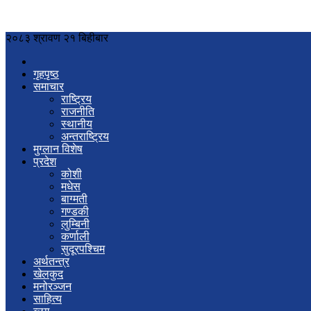
२०८३ श्रावण २१ बिहीबार
गृहपृष्ठ
समाचार
राष्ट्रिय
राजनीति
स्थानीय
अन्तराष्ट्रिय
मुग्लान विशेष
प्रदेश
कोशी
मधेस
बाग्मती
गण्डकी
लुम्बिनी
कर्णाली
सुदूरपश्चिम
अर्थतन्त्र
खेलकुद
मनोरञ्जन
साहित्य