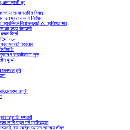
्षमाप्रार्थी छु’
गरद्वारा सम्मानसहित बिदाइ
 बनाउन प्रशासनको निर्देशन
मा प्रारम्भिक निर्वाचनलाई ४० प्रतिशत भार
्रम्पको कडा चेतावनी
बचत फिर्ता
स टिम’ गठन
ा प्रदायकको प्रस्ताव
पैयाँमाथि
अनुगमन र सहजीकरण सुरु
ीन पुग्यो
्म छलफल हुने
डामा
अख्तियारमा उजुरी
ा
वराष्ट्रपति भण्डारी
यनका लागि पहल गर्ने प्रतिबद्धता
ाञ्जली, शव स्वदेश ल्याउन समन्वय तीव्र