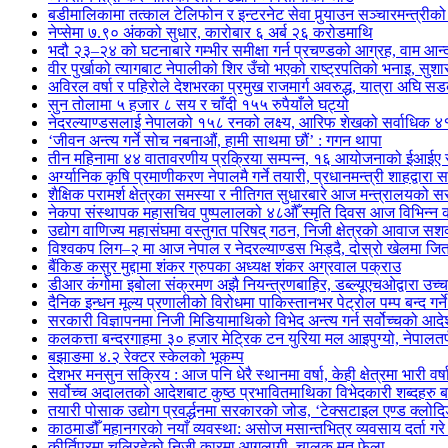
बडीमालिकामा तत्काल टेलिफोन र इन्टरनेट सेवा पुर्‍याउन सञ्चारमन्त्रीको 
नेप्सेमा ७.९० अंकको सुधार, कारोबार ६ अर्ब २६ करोडमाथि
भदौ २३–२४ को घटनाबारे गम्भीर समीक्षा गर्न प्रचण्डको आग्रह, वाम आन्दोल
वीर पुर्खाको त्यागबाट नेपालीको शिर उँचो भएको राष्ट्रपतिको भनाइ, सुश
अविरल वर्षा र पहिरोले देशभरका प्रमुख राजमार्ग अवरुद्ध, यात्रा अघि 
सुन तोलामा ५ हजार ८ सय र चाँदी १५५ रुपैयाँले घट्यो
नेदरल्याण्डसलाई नेपालको १५८ रनको लक्ष्य, आरिफ शेखको सर्वाधिक ४
‘जीवन अन्त्य गर्ने सोच नबनाऔं, हामी साथमा छौं’ : गगन थापा
तीन महिनामा ४४ वातावरणीय प्रक्रिया सम्पन्न, १६ आयोजनाको ईआईए स
अर्ग्यानिक कृषि प्रमाणीकरण नेपालमै गर्ने तयारी, प्रधानमन्त्री शाहद्वारा 
शैक्षिक परामर्श क्षेत्रका समस्या र नीतिगत सुधारबारे आज मन्त्रालय
नेकपा संस्थापक महासचिव पुष्पलालको ४८औँ स्मृति दिवस आज विभिन्न का
उद्योग वाणिज्य महासंघमा वस्तुगत परिषद् गठन, निजी क्षेत्रको आवाज सशक
विश्वकप लिग–२ मा आज नेपाल र नेदरल्याण्डस भिड्दै, दोस्रो खेलमा ज
बैंकिङ कसुर मुद्दामा शंकर ग्रुपका अध्यक्ष शंकर अग्रवाल पक्राउ
डीआर कंगोमा इबोला संक्रमण अझै नियन्त्रणबाहिर, डब्ल्यूएचओद्वारा उच्
दैनिक इन्धन मूल्य प्रणालीको विरोधमा पाकिस्तानभर पेट्रोल पम्प बन्द गर्न
सरकारी विज्ञापनमा निजी मिडियामाथिको विभेद अन्त्य गर्न सर्वोच्चको आद
कलकत्ता बन्दरगाहमा ३० हजार मेट्रिक टन युरिया मल आइपुग्यो, नेपालतर्फ
बझाङमा ४.२ रेक्टर स्केलको भूकम्प
देशभर मनसुन सक्रिय : आज पनि धेरै स्थानमा वर्षा, केही क्षेत्रमा भारी वर्
सर्वोच्च अदालतको आदेशबाट कुष्ठ प्रभावितमाथिका विभेदकारी शब्दहरु 
तयारी पोसाक उद्योग प्रवर्द्धनमा सरकारको जोड, ‘टेक्सटाइल एण्ड क्लोद
काठमाडौँ महानगरको नयाँ व्यवस्था: असोज मसान्तभित्र व्यवसाय दर्ता ग
कीर्तिपुरमा चलिरहेको निजी कारमा आगलागी, चालक मृत फेला