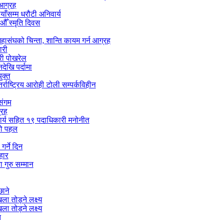
 आग्रह
ाँसम्म धरौटी अनिवार्य
ँ स्मृति दिवस
हासंघको चिन्ता, शान्ति कायम गर्न आग्रह
ारी
्री पोखरेल
ेखि पर्दामा
ुक्त
्राष्ट्रिय आरोही टोली सम्पर्कविहीन
 संगम
्रह
ाचार्य सहित १९ पदाधिकारी मनोनीत
लको पहल
गर्ने दिन
हार
 गुरु सम्मान
छाने
ा तोड्ने लक्ष्य
ा तोड्ने लक्ष्य
त