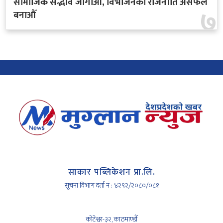
सामाजिक सद्भाव जोगाऔँ, विभाजनको राजनीति असफल
७
बनाऔँ
साकार पब्लिकेशन प्रा.लि.
सूचना विभाग दर्ता नं : ४२९२/२०८०/०८१
कोटेश्वर-३२, काठमाण्डौँ