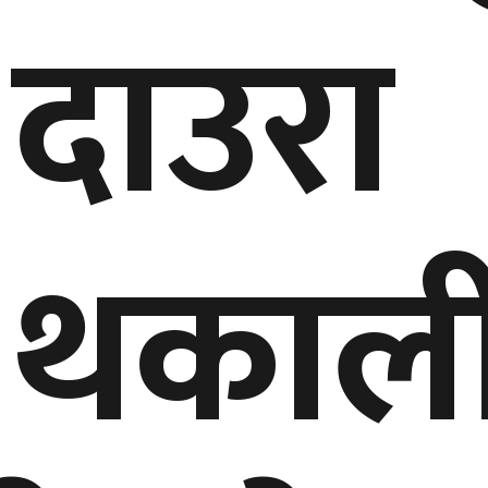
दाउरा
थकाल