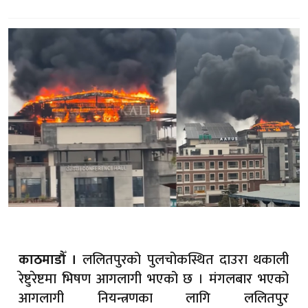
ललितपुरको पुलचोकस्थित दाउरा थकाली
काठमाडौँ ।
रेष्टुरेष्टमा भिषण आगलागी भएको छ । मंगलबार भएको
आगलागी नियन्त्रणका लागि ललितपुर