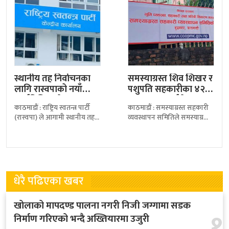
स्थानीय तह निर्वाचनका
समस्याग्रस्त शिव शिखर र
लागि रास्वपाको नयाँ
पशुपति सहकारीका ४२
कार्यविधि, उम्मेदवार
साना बचतकर्ताले पाए…
काठमाडौं : राष्ट्रिय स्वतन्त्र पार्टी
काठमाडौं : समस्याग्रस्त सहकारी
छनोटमा प्रारम्भिक…
(रास्वपा) ले आगामी स्थानीय तह
व्यवस्थापन समितिले समस्याग्रस्त
निर्वाचनका लागि उम्मेदवार
शिव शिखर र पशुपति सहकारीका
छनोटको नयाँ कार्यविधि
साना बचतकर्तालाई बचत रकम
सार्वजनिक गरेको छ। पार्टीका
फिर्ता गर्न थालेको छ।
धेरै पढिएका खबर
खोलाको मापदण्ड पालना नगरी निजी जग्गामा सडक
१
निर्माण गरिएको भन्दै अख्तियारमा उजुरी