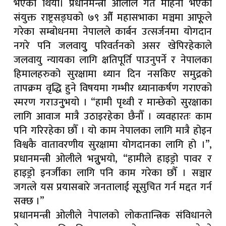
भएको थियो। प्रधानमन्त्री ओलीले गत महिना भएको
आज विश्व हेपाटाइटिस दिवस : जनचेतना, परीक्षण र उपचारमा पहुँच विस
संयुक्त राष्ट्रसङ्घको ७९ औँ महासभाका मञ्चमा आफूूले
गरेका सम्बोधनमा नेपालले कार्बन उत्सर्जनमा योगदान
नेप्सेमा ३३.२८ अंकको गिरावट, सबै उपसूचक ओरालो लाग्दा ६ अर्बभन्दा
नगरे पनि जलवायुु परिवर्तनको असर खेपिरहेकाले
सुनसरी गोलीकाण्ड छानबिन गर्न गृह मन्त्रालयद्वारा पाँच सदस्यीय समित
जलवायु न्यायका लागि क्षतिपूर्ति पाउनुपर्ने र नेपालका
हिमालहरुको सुरक्षामा ध्यान दिन नसकिए समुद्रको
नारायणी अस्पताल घटनाः चिकित्सकमाथि आक्रमण आरोपमा एक पक्राउ, 
तापक्रम वृद्धि हुने विषयमा गम्भीर ध्यानाकर्षण गराएको
संघीय संसदका तीन समितिको आज बैठक, चिकित्सा शिक्षा ऐन कार्यान्व
स्मरण गराउनुुभयो । “हामी पृथ्वी र मान्छेको सुरक्षाका
विश्वकप लिग–२: आज नेपाल र नामिबिया आमनेसामने, अघिल्लो हारको बद
लागि आवाज मात्रै उठाइरहेका छैनौँ । व्यवहारतः काम
पनि गरिरहेका छौँ । यो काम नेपालका लागि मात्रै होइन
सिमलतालमा पहिरो पन्छाइएपछि मुग्लिन–नारायणगढ सडक पुनः सञ्चाल
विश्वकै वातावरणीय सुरक्षामा योगदानका लागि हो ।’’,
हेटौँडामा रक्ताम्य अवस्थामा पुरुष मृत फेला, सँगै रहेकी महिला फरार
प्रधानमन्त्री ओलीले भन्नुुभयो, “हामीले हाइड्रो पावर र
हाइड्रो इनर्जीका लागि पनि काम गरेका छौँ । सञ्चार
काठमाडौंको सुन्दरीजलबाट ३० किलो गाँजासहित दुई जना पक्राउ
जगत्ले यस प्रयासबारे जनतालाई सूूसुचित गर्न मद्दत गर्न
अविरल वर्षाले देशभरका प्रमुख राजमार्ग प्रभावित, धेरै सडक पूर्ण रूपमा अ
सक्छ ।’’
प्रधानमन्त्री ओलीले नेपालको लोकतान्त्रिक संविधानले
डीआर कंगोमा इबोला महामारी भयावह, मृतक संख्या १,३०९ नाघ्यो