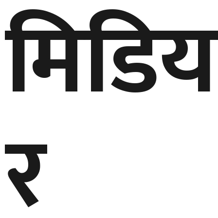
मिडिय
काठमाडौंका होटल–रेस्टुरेन्टलाई धुम्रपानका लागि छुट्टै स्थान अनिवार्य ब
स्थानीय तह निर्वाचनका लागि रास्वपाको नयाँ कार्यविधि, उम्मेदवार छनोटम
हर्मुज जलघाँटी खुलाउन अमेरिका–इरान वार्ता अन्तिम चरणमा, इरानलाई ट्
समस्याग्रस्त शिव शिखर र पशुपति सहकारीका ४२ साना बचतकर्ताले पाए 
एलपी ग्यास आपूर्ति सहज बनाउन नेपाल आयल निगमद्वारा ‘क्विक रेस्पोन्
र
आईएसपीको अर्बौं बक्यौता असुली प्रक्रिया अघि, किस्ताबन्दीमा तिर्न सेवा 
नेप्सेमा लगातार दोस्रो दिन गिरावट, २१.१५ अंक घट्दा कारोबार ४ अर्ब रुप
ग्यास वितरण सहज बनाउन काठमाडौं महानगर प्रहरी सक्रिय, डिपोमा अ
सुनसरी गोलीकाण्ड : उपचारका क्रममा अर्का युवकको मृत्यु, मृतक संख्या त
सुन–चाँदीको मूल्यमा गिरावट
आज पाँच संसदीय समितिको बैठक, राष्ट्र बैंक ऐनदेखि पर्यटन विधेयकसम