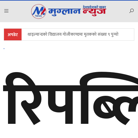
थाइल्यान्डको विद्यालय गोलीकाण्डमा मृतकको संख्या ९ पुग्यो
अपडेट
आज राष्ट्रिय भू–संरक्षण दिवस, देशभर वृक्षरोपण तथा सचेतनामूलक कार्यक
एनपिएलको तेस्रो संस्करण कात्तिक ९ देखि, मंसिर ५ गतेसम्म सञ्चालन हुने
रिपब्
परराष्ट्र नीतिको केन्द्रमा आर्थिक कूटनीति : परराष्ट्रमन्त्री खनाल
महाङ्काल मन्दिरको चौघेरा सत्तल पुनःनिर्माण सम्पन्न, महानगरद्वारा उद्घाटन
कक्षा १२ को मौका परीक्षाको नतिजा सार्वजनिक, ८१.१९ प्रतिशत विद्यार्थी स
राष्ट्रिय सभामा गृहमन्त्री सुधन गुरुङको माफी : ‘मेरो भाषा अलि ठाडो भयो, क्षम
रौतहटमा पेट्रोल ट्याङ्कर पल्टिएपछि आगलागी, मानवीय क्षति भएन
काठमाडौंका प्रमुख प्रशासकीय अधिकृत सरोज गुरागाईं सेवा निवृत्त, महा