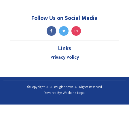
एसीसी यू–१९ महिला प्रिमियर कप: नेपाल आज सिङ्गापुरसँग प्रतिस्पर्धा गर्दै
Follow Us on Social Media
देशभर मनसुन सक्रिय: आज र राति भारीदेखि अति भारी वर्षाको सम्भावना
आज विश्व जनसंख्या दिवस : जनसंख्या व्यवस्थापन र दिगो विकासमा जोड
स्पेन सेमिफाइनलमा, बेल्जियमलाई २–१ ले पराजित
Links
Privacy Policy
झापाको कजुवे–रातेखालमा तत्काल पुल बनाउन सांसद इन्दिरा राना मग
गणेश नेपालीको मृत्युबारे निष्पक्ष छानबिनको माग गर्दै प्रतिनिधिसभामा व
आज राष्ट्रिय सभा बैठक बस्दै, मन्त्रीद्वयले मौखिक प्रश्नको जवाफ दिने
© Copyright 2026 muglannews. All Rights Reserved
राष्ट्र बैंकद्वारा शुक्रबारका लागि विदेशी मुद्राको विनिमयदर सार्वजनिक
Powered By:
Webbank Nepal
फ्रान्सले मोरक्कोलाई २–० ले हराउँदै लगातार तेस्रो पटक विश्वकप सेमि
सार्वजनिक सञ्चारमाध्यममा करार नियुक्तिमा कडाइ, अत्यावश्यक अवस्थामा मात्
सरकार ‘होसहवासमा छैन’, लोकतन्त्र संकटमा छ : ओली