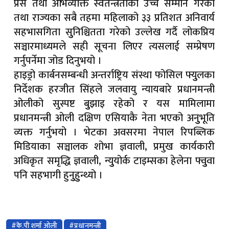
प्रेस तथा अभिव्यक्ति स्वतन्त्रताको उच्च सम्मान गरेको
सरकारको मिडिया नीतिको विरोध गर्दै पत्रकारहरु माइतीघरमा प्रदर्शन
तथा राज्यका सबै तहमा महिलाको ३३ प्रतिशत अनिवार्य
सगरमाथा आरोही महर्जनको संयोजकत्वमा पाटन क्याम्पसमा मानवशास्त्र विद
सहभासगिता सुुनिश्चितता गरेको उल्लेख गर्दै लोकप्रिय
सञ्चारमाध्यमले सही सूचना लिएर त्यसलाई सम्प्रेषण
आज हरिशयनी एकादशी : घर–घरमा तुलसीको बिरुवा सारिँदै
गर्नुपर्नेमा जोड दिनुभयो ।
निर्यात उद्योगका समस्या तत्काल सम्बोधन गर्न प्रधानमन्त्री शाहको निर्देशन
हाइड्रो कार्बनसम्बन्धी अन्तर्राष्ट्रिय संस्था फोसिल फ्युुलका
निर्देशक हरजीत सिंहले जलवायु न्यायबारे प्रधानमन्त्री
व्यवसायमैत्री कर नीतिका लागि उद्योग व्यवसायीको जोड
ओलीको सुस्पष्ट बुुझाइ रहेको र यस मामिलामा
बडीमालिकामा तत्काल टेलिफोन र इन्टरनेट सेवा पुर्‍याउन सञ्चारमन्त्रीको नि
प्रधानमन्त्री ओली दक्षिण एसियाकै नेता भएको अनुुभूति
व्यक्त गर्नुभयो । भेटका अवसरमा नेपाल रिपब्लिक
नेप्सेमा ७.९० अंकको सुधार, कारोबार ६ अर्ब २६ करोडमाथि
मिडियाका सञ्चालक शोभा ज्ञवाली, प्रमुख कार्यकारी
भदौ २३–२४ को घटनाबारे गम्भीर समीक्षा गर्न प्रचण्डको आग्रह, वाम आन्दोलन र 
अधिकृत समृद्धि ज्ञवाली, न्युुयोर्क टाइम्सका हेलेना फ्वुुवा
वीर पुर्खाको त्यागबाट नेपालीको शिर उँचो भएको राष्ट्रपतिको भनाइ, सुशा
पनि सहभागी हुनुुहुुन्थ्यो ।
अविरल वर्षा र पहिरोले देशभरका प्रमुख राजमार्ग अवरुद्ध, यात्रा अघि सड
सुन तोलामा ५ हजार ८ सय र चाँदी १५५ रुपैयाँले घट्यो
#के.पी शर्मा ओली
#प्रधानमन्त्री