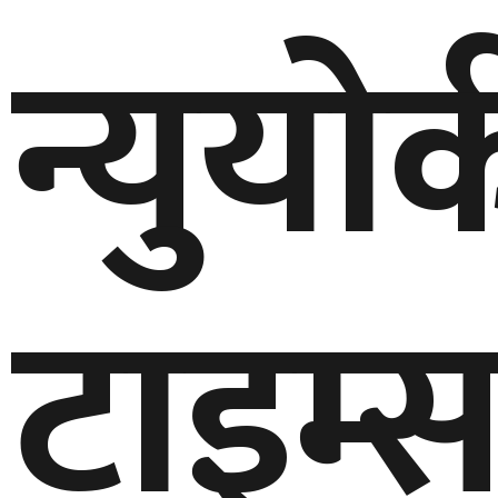
न्युयोर्
आज बस्दै प्रतिनिधिसभा बैठक, भूमिहीन र सुकुम्बासीको मुद्दा प्रमुख एजेन्ड
इतिहासको समीक्षा गर्दै नयाँ संकल्पका साथ अघि बढ्न प्रचण्डको आह्वान
नेपाल–मोरक्को सम्बन्ध थप मजबुत बनाउन सहकार्य विस्तारमा जोड
खोलाको मापदण्ड पालना नगरी निजी जग्गामा सडक निर्माण गरिएको भन्दै
सिन्धुलीमा बसको ठक्करपछि कार सुनकोसी नदीमा खस्यो, तीन जना बेपत
मेडिकल व्यवसायी दुर्गा प्रसाईं पुनः पक्राउ
टाइम्
रोल्पाको इरीवाङ केन्द्रबिन्दु भएर ४.४ म्याग्निच्युडको भूकम्प
मुग्लिन–नारायणगढ सडक तीन स्थानमा पहिरो, एकतर्फी मात्र सञ्चालन
तुलसीलाल अमात्यले जनताको अधिकारका लागि जीवन समर्पित गर्नुभयो : पूर्
संयुक्त हिन्दू मोर्चाका थप ६ मागमा गृहमन्त्री गुरुङ सकारात्मक, कार्यान्वय
ब्रोड पिक हिमपहिरोमा ज्यान गुमाएका आरोहीप्रति नेपाल सरकारको श्रद्धाञ