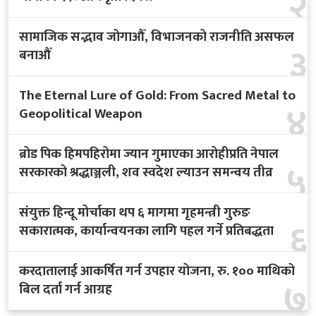
२
जिडिपीमा मधेसको योगदान बढाउन उत्पादन, उद्योग र लगानीमा प्रदेश स
सामाजिक सद्भाव जोगाऔँ, विभाजनको राजनीति असफल
३
उपत्यकामा २४ घण्टामा ७२१ चालक ट्राफिक कारबाहीमा, तीव्रगतिमा सवा
बनाऔँ
फ्रान्सलाई ६–४ ले हराउँदै इङ्गल्याण्ड विश्वकपको तेस्रो स्थानमा, साकाको ह
The Eternal Lure of Gold: From Sacred Metal to
राष्ट्र बैंक ऐन संशोधनमा खुला छलफल गर्न सरकार तयार, क्रिप्टोकरेन्सीबारे
४
Geopolitical Weapon
दुई वर्षभित्र ३६ प्रकारका अत्यावश्यक औषधि स्वदेशमै उत्पादन गर्ने सरक
ब्रोड पिक हिमपहिरोमा ज्यान गुमाएका आरोहीप्रति नेपाल
साउने संक्रान्तिमा पशुपतिनाथमा भक्तजनको घुइँचो, बिहानैदेखि शिवपूजामा
५
सरकारको श्रद्धाञ्जली, शव स्वदेश ल्याउन समन्वय तीव्र
सांसदलाई सम्पत्ति विवरण बुझाउन सचिवालयको आग्रह, भदौ २९ भित्र अनिवार्
संयुक्त हिन्दू मोर्चाका थप ६ मागमा गृहमन्त्री गुरुङ
आज साउने सङ्क्रान्ति: स्नान, दान र शिव आराधनासहित देशभर पर्व मनाइँ
६
सकारात्मक, कार्यान्वयनका लागि पहल गर्ने प्रतिबद्धता
बागमतीमा एमाले मन्त्रीहरूको सामूहिक राजीनामा रोकियो
करदातालाई आकर्षित गर्न उपहार योजना, रु. १०० माथिको
नेपाल–भारतबीच विद्युत् प्रसारण क्षमता विस्तार गर्ने सहमति, निर्यात क्षमता
७
बिल दर्ता गर्न आग्रह
बागमती प्रदेश प्रमुखद्वारा दुई आर्थिक विधेयक प्रमाणीकरण