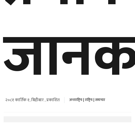
जानक
राष्ट्रपतिद्वारा प्रधानमन्त्री शाहलाई शान्ति, सद्भाव र संयम कायम गर्न आग्रह
नेपाल उद्योग बाणिज्य महासंघको व्यापार मेला समितिमा ललितपुरका कर्
मानसिक स्वास्थ्यलाई शिक्षा नीतिको प्राथमिकतामा राख्न मन्त्री पोखरेल
पर्सा प्रशासनद्वारा वीरगञ्जमा निषेधाज्ञा जारी
आज विश्वभर अन्तर्राष्ट्रिय मित्रता दिवस मनाइँदै, मित्रताको महत्व स्मरण गर्न
नेदरल्यान्ड्ससँग ५७ रनले पराजित नेपाल, लिग–२ सिरिजका चारै खेलमा
गुरु पूर्णिमामा आइकेओ क्योकुशिनकाई कराते डोजो नखिपोटका खेलाडीद्वा
नेपालमा पाटेबाघको संख्या ४२९ पुग्यो, चितवनमा सबैभन्दा धेरै १४५ बाघ
२०८१ कार्तिक १, बिहीबार , प्रकाशित
अन्तराष्ट्रिय
|
राष्ट्रिय
|
समाचार
चिकित्सा शिक्षा आयोगको ६ अर्ब ५५ करोडभन्दा बढी बजेट स्वीकृत
शीर्षक: गोपालमान श्रेष्ठप्रति श्रद्धाञ्जली अर्पण गर्न सानेपा पुगे रवि लामिछान
विश्वकप लिग–२ मा नेपालको चुनौती आज नेदरल्याण्ड्सविरुद्ध, हारको शृंख