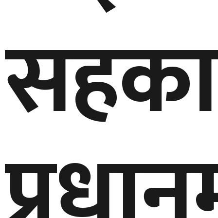
करदातालाई आकर्षित गर्न उपहार योजना, रु. १०० माथिको बिल दर्ता गर्न 
सहकार्
अमेरिकाको नयाँ भिसा नीति: नेपालीलाई बी–१/बी–२ भिसामा ३० लाख रुपै
भव्यताकासाथ मनाइयो राष्ट्रिय विभूति वडाकाजी अमरसिंह थापाको २१०औ
सामाजिक सद्भाव जोगाऔँ, विभाजनको राजनीति असफल बनाऔँ
कप्तानगञ्जसहित तराईका जिल्लामा देखिएको तनावप्रति उद्योग वाणिज्य मह
जापानको शक्तिशाली भूकम्पमा मृत्यु हुनेको संख्या ३४ पुग्यो, उद्धार कार्य 
सुकुम्बासी बस्तीका बालबालिकाको शिक्षामा अवरोध हुन दिँदैनौँ : शिक्षामन्
प्रधान
‘लज्जावती’को ट्रेलर सार्वजनिक, प्रेम, विछोड र संघर्षको कथा २९ साउनदेख
त्रिभुवन विश्वविद्यालयको कार्यकारी परिषद्ले पायो पूर्णता, चार सदस्य नियु
ब्रड पिकमा भीषण हिमपहिरो : निर्मल ‘निम्स’ पुर्जासहित १० सदस्यीय अन्तर्र
देवानगञ्ज घटनाः पीडित परिवार र सरकारबीच ६ बुँदे सहमति
साउन १५ मा खीर खाने परम्परा : संस्कृति, स्वास्थ्य र धार्मिक विश्वासको स