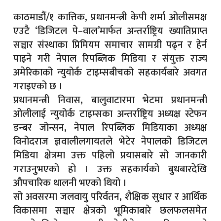
काठमाडौं/१ कात्तिक, प्रधानमन्त्री केपी शर्मा ओलीसमक्ष
विश्वकप लिग–२ मा नेपालको चुनौती आज नेदरल्याण्ड्सविरुद्ध, हारको शृंख
एउटै ‘डिजिटल पे–वाल’मार्फत अन्तर्राष्ट्रिय ख्यातिप्राप्त
नारायणी अस्पताल घटनाको विरोधमा देशभरका अस्पतालमा सेवा प्रभावि
सञ्चार संस्थाका प्रिमियम समाचार सामग्री पढ्न र हेर्न
मेनपावर कम्पनीबाट ठगिएकालाई २४ लाख क्षतिपूर्ति
पाइने गरी नेपाल रिपब्लिक मिडिया र संयुक्त राज्य
अमेरिकाको न्युयोर्क टाइम्सबीचको सहकार्यबारे अवगत
कांग्रेस इतर समूहको राष्ट्रिय भेलाका लागि १० नेतालाई तोकियो जिम्मेवारी
गराइएको छ ।
नेपाल प्रेस युनियनको १०औँ संघीय महाधिवेशन असोज १७–१८ मा
प्रधानमन्त्री निवास, बालुवाटारमा भेटमा प्रधानमन्त्री
ओलीलाई न्युयोर्क टाइम्सका अन्तर्राष्ट्रिय अध्यक्ष स्टेफन
मुग्लिन–नारायणगढ सडकमा तेस्रोपटक पहिरो, यातायात पुनः अवरुद्ध
डन्बर जोन्सन, नेपाल रिपब्लिक मिडियाका अध्यक्ष
दक्षिण जापानमा ७.१ म्याग्निच्युडको भूकम्प
विनोदराज ज्ञवालीलगायतले भेटेर नेपालको डिजिटल
मिडिया क्षेत्रमा उक्त पहिलो प्रयासबारे सो जानकारी
नेपाली कांग्रेसका वरिष्ठ नेता गोपालमान श्रेष्ठको निधन, बुधबार पार्टी कार्या
गराउनुुभएको हो । उक्त सहकार्यको बुुधबारदेखि
उज्यालो नेपाल पार्टीको निष्कर्ष: सुशासन, हरित विकास र आर्थिक रूपान्तरणम
औपचारिक थालनी भएको थियो ।
मानव बेचबिखन नयाँ स्वरूपमा फैलँदै, सामूहिक प्रयास अपरिहार्य : हरिवंश
सो अवसरमा जलवायुु परिर्वतन, शैक्षिक सुधार र आर्थिक
विकासमा सञ्चार क्षेत्रको भूमिकाबारे छलफलसमेत
नीति तथा कार्यक्रम शतप्रतिशत कार्यान्वयन गर्न कार्यवाहक प्रमुख डंगोलको