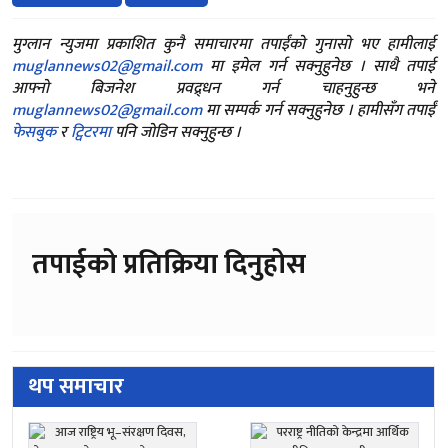
नेदरल्याण्डसलाई नेपालको १५८ रनको लक्ष्य, आरिफ शेखको सर्वाधिक ४
मुग्लान न्युजमा प्रकाशित कुनै समाचारमा तपाईंको गुनासो भए हामीलाई
‘जीवन अन्त्य गर्ने सोच नबनाऔं, हामी साथमा छौं’ : गगन थापा
muglannews02@gmail.com
मा इमेल गर्न सक्नुहुनेछ । साथै तपाई
आफ्नो बिजनेश प्रवद्र्धन गर्न चाहनुहुन्छ भने
तीन महिनामा ४४ वातावरणीय प्रक्रिया सम्पन्न, १६ आयोजनाको ईआईए स्
muglannews02@gmail.com
मा सम्पर्क गर्न सक्नुहुनेछ । हामीसँग तपाईं
अर्ग्यानिक कृषि प्रमाणीकरण नेपालमै गर्ने तयारी, प्रधानमन्त्री शाहद्वारा स
फेसबुक
र
ट्विटरमा
पनि जोडिन सक्नुहुन्छ ।
शैक्षिक परामर्श क्षेत्रका समस्या र नीतिगत सुधारबारे आज मन्त्रालयक
नेकपा संस्थापक महासचिव पुष्पलालको ४८औँ स्मृति दिवस आज विभिन्न का
उद्योग वाणिज्य महासंघमा वस्तुगत परिषद् गठन, निजी क्षेत्रको आवाज सशक्
तपाईको प्रतिक्रिया दिनुहोस
विश्वकप लिग–२ मा आज नेपाल र नेदरल्याण्डस भिड्दै, दोस्रो खेलमा जि
बैंकिङ कसुर मुद्दामा शंकर ग्रुपका अध्यक्ष शंकर अग्रवाल पक्राउ
डीआर कंगोमा इबोला संक्रमण अझै नियन्त्रणबाहिर, डब्ल्यूएचओद्वारा उच्च 
थप समाचार
दैनिक इन्धन मूल्य प्रणालीको विरोधमा पाकिस्तानभर पेट्रोल पम्प बन्द गर्न
सरकारी विज्ञापनमा निजी मिडियामाथिको विभेद अन्त्य गर्न सर्वोच्चको आद