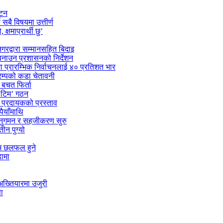
ाटन
सबै विषयमा उत्तीर्ण
्षमाप्रार्थी छु’
गरद्वारा सम्मानसहित बिदाइ
 बनाउन प्रशासनको निर्देशन
मा प्रारम्भिक निर्वाचनलाई ४० प्रतिशत भार
्रम्पको कडा चेतावनी
बचत फिर्ता
स टिम’ गठन
ा प्रदायकको प्रस्ताव
पैयाँमाथि
अनुगमन र सहजीकरण सुरु
ीन पुग्यो
्म छलफल हुने
डामा
अख्तियारमा उजुरी
ा