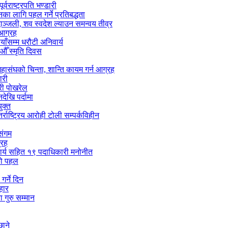
वराष्ट्रपति भण्डारी
यनका लागि पहल गर्ने प्रतिबद्धता
ाञ्जली, शव स्वदेश ल्याउन समन्वय तीव्र
 आग्रह
ाँसम्म धरौटी अनिवार्य
ँ स्मृति दिवस
हासंघको चिन्ता, शान्ति कायम गर्न आग्रह
ारी
्री पोखरेल
ेखि पर्दामा
ुक्त
्राष्ट्रिय आरोही टोली सम्पर्कविहीन
 संगम
्रह
ाचार्य सहित १९ पदाधिकारी मनोनीत
लको पहल
गर्ने दिन
हार
 गुरु सम्मान
छाने