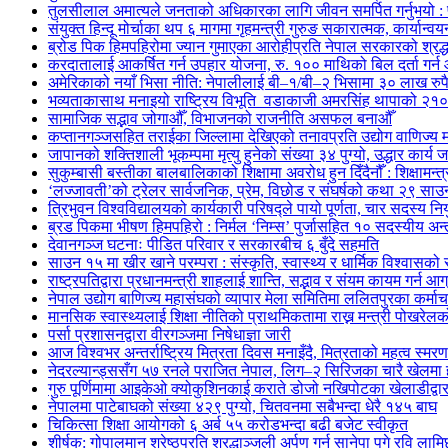
तुलसीलाल अमात्यले जनताको अधिकारका लागि जीवन समर्पित गर्नुभयो : पूर्
संयुक्त हिन्दू मोर्चाका थप ६ मागमा गृहमन्त्री गुरुङ सकारात्मक, कार्यान्व
ब्रोड पिक हिमपहिरोमा ज्यान गुमाएका आरोहीप्रति नेपाल सरकारको श्रद्ध
करदातालाई आकर्षित गर्न उपहार योजना, रु. १०० माथिको बिल दर्ता गर्न
अमेरिकाको नयाँ भिसा नीति: नेपालीलाई बी–१/बी–२ भिसामा ३० लाख रुपैय
भव्यताकासाथ मनाइयो राष्ट्रिय विभूति वडाकाजी अमरसिंह थापाको २१०औ
सामाजिक सद्भाव जोगाऔँ, विभाजनको राजनीति असफल बनाऔँ
कप्तानगञ्जसहित तराईका जिल्लामा देखिएको तनावप्रति उद्योग वाणिज्य म
जापानको शक्तिशाली भूकम्पमा मृत्यु हुनेको संख्या ३४ पुग्यो, उद्धार कार्य ज
सुकुम्बासी बस्तीका बालबालिकाको शिक्षामा अवरोध हुन दिँदैनौँ : शिक्षामन्त
‘लज्जावती’को ट्रेलर सार्वजनिक, प्रेम, विछोड र संघर्षको कथा २९ साउनद
त्रिभुवन विश्वविद्यालयको कार्यकारी परिषद्ले पायो पूर्णता, चार सदस्य निय
ब्रड पिकमा भीषण हिमपहिरो : निर्मल ‘निम्स’ पुर्जासहित १० सदस्यीय अन्तर
देवानगञ्ज घटनाः पीडित परिवार र सरकारबीच ६ बुँदे सहमति
साउन १५ मा खीर खाने परम्परा : संस्कृति, स्वास्थ्य र धार्मिक विश्वासको
राष्ट्रपतिद्वारा प्रधानमन्त्री शाहलाई शान्ति, सद्भाव र संयम कायम गर्न आग
नेपाल उद्योग बाणिज्य महासंघको व्यापार मेला समितिमा ललितपुरका कर्म
मानसिक स्वास्थ्यलाई शिक्षा नीतिको प्राथमिकतामा राख्न मन्त्री पोखरे
पर्सा प्रशासनद्वारा वीरगञ्जमा निषेधाज्ञा जारी
आज विश्वभर अन्तर्राष्ट्रिय मित्रता दिवस मनाइँदै, मित्रताको महत्व स्मरण 
नेदरल्यान्ड्ससँग ५७ रनले पराजित नेपाल, लिग–२ सिरिजका चारै खेलमा 
गुरु पूर्णिमामा आइकेओ क्योकुशिनकाई कराते डोजो नखिपोटका खेलाडीद्वारा
नेपालमा पाटेबाघको संख्या ४२९ पुग्यो, चितवनमा सबैभन्दा धेरै १४५ बाघ
चिकित्सा शिक्षा आयोगको ६ अर्ब ५५ करोडभन्दा बढी बजेट स्वीकृत
शीर्षक: गोपालमान श्रेष्ठप्रति श्रद्धाञ्जली अर्पण गर्न सानेपा पुगे रवि लामि