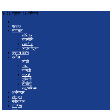
२०८३ श्रावण २३ शनिबार
गृहपृष्ठ
समाचार
राष्ट्रिय
राजनीति
स्थानीय
अन्तराष्ट्रिय
मुग्लान विशेष
प्रदेश
कोशी
मधेस
बाग्मती
गण्डकी
लुम्बिनी
कर्णाली
सुदूरपश्चिम
अर्थतन्त्र
खेलकुद
मनोरञ्जन
साहित्य