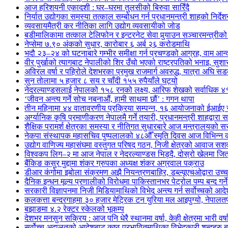
आज हरिशयनी एकादशी : घर–घरमा तुलसीको बिरुवा सारिँदै
निर्यात उद्योगका समस्या तत्काल सम्बोधन गर्न प्रधानमन्त्री शाहको निर्दे
व्यवसायमैत्री कर नीतिका लागि उद्योग व्यवसायीको जोड
बडीमालिकामा तत्काल टेलिफोन र इन्टरनेट सेवा पुर्‍याउन सञ्चारमन्त्रीको 
नेप्सेमा ७.९० अंकको सुधार, कारोबार ६ अर्ब २६ करोडमाथि
भदौ २३–२४ को घटनाबारे गम्भीर समीक्षा गर्न प्रचण्डको आग्रह, वाम आन्दोल
वीर पुर्खाको त्यागबाट नेपालीको शिर उँचो भएको राष्ट्रपतिको भनाइ, सुश
अविरल वर्षा र पहिरोले देशभरका प्रमुख राजमार्ग अवरुद्ध, यात्रा अघि 
सुन तोलामा ५ हजार ८ सय र चाँदी १५५ रुपैयाँले घट्यो
नेदरल्याण्डसलाई नेपालको १५८ रनको लक्ष्य, आरिफ शेखको सर्वाधिक ४
‘जीवन अन्त्य गर्ने सोच नबनाऔं, हामी साथमा छौं’ : गगन थापा
तीन महिनामा ४४ वातावरणीय प्रक्रिया सम्पन्न, १६ आयोजनाको ईआईए स
अर्ग्यानिक कृषि प्रमाणीकरण नेपालमै गर्ने तयारी, प्रधानमन्त्री शाहद्वारा 
शैक्षिक परामर्श क्षेत्रका समस्या र नीतिगत सुधारबारे आज मन्त्रालय
नेकपा संस्थापक महासचिव पुष्पलालको ४८औँ स्मृति दिवस आज विभिन्न का
उद्योग वाणिज्य महासंघमा वस्तुगत परिषद् गठन, निजी क्षेत्रको आवाज सशक
विश्वकप लिग–२ मा आज नेपाल र नेदरल्याण्डस भिड्दै, दोस्रो खेलमा ज
बैंकिङ कसुर मुद्दामा शंकर ग्रुपका अध्यक्ष शंकर अग्रवाल पक्राउ
डीआर कंगोमा इबोला संक्रमण अझै नियन्त्रणबाहिर, डब्ल्यूएचओद्वारा उच्
दैनिक इन्धन मूल्य प्रणालीको विरोधमा पाकिस्तानभर पेट्रोल पम्प बन्द गर्न
सरकारी विज्ञापनमा निजी मिडियामाथिको विभेद अन्त्य गर्न सर्वोच्चको आद
कलकत्ता बन्दरगाहमा ३० हजार मेट्रिक टन युरिया मल आइपुग्यो, नेपालतर्फ
बझाङमा ४.२ रेक्टर स्केलको भूकम्प
देशभर मनसुन सक्रिय : आज पनि धेरै स्थानमा वर्षा, केही क्षेत्रमा भारी वर्
सर्वोच्च अदालतको आदेशबाट कुष्ठ प्रभावितमाथिका विभेदकारी शब्दहरु 