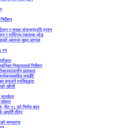
शन
निर्देशन
न र सुरक्षा संयन्त्रप्रति प्रश्न
ासन र राष्ट्रिय एकतामा जोड
सडकको अवस्था बुझ्न आग्रह
१ रन
्वीकृत
सम्बन्धित निकायलाई निर्देशन
को सरोकारवालासँग छलफल
र्यक्रमसहित मनाइँदै
्त बनाउने प्रतिबद्धता
ितको खोजी
च सतर्कता
े घोषणा
ेश, चैत १८ को निर्णय बदर
 आपूर्ति तीव्र
षाको सम्भावना
बदर