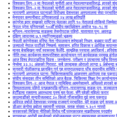
विश्वकप लिग–२ मा नेपालको चुनौती आज नेदरल्याण्ड्सविरुद्ध, हारको शृंखल
विश्वकप लिग–२ मा नेपालको चुनौती आज नेदरल्याण्ड्सविरुद्ध, हारको शृंखल
नारायणी अस्पताल घटनाको विरोधमा देशभरका अस्पतालमा सेवा प्रभावि
मेनपावर कम्पनीबाट ठगिएकालाई २४ लाख क्षतिपूर्ति
कांग्रेस इतर समूहको राष्ट्रिय भेलाका लागि १० नेतालाई तोकियो जिम्मेवा
नेपाल प्रेस युनियनको १०औँ संघीय महाधिवेशन असोज १७–१८ मा
मुग्लिन–नारायणगढ सडकमा तेस्रोपटक पहिरो, यातायात पुनः अवरुद्ध
दक्षिण जापानमा ७.१ म्याग्निच्युडको भूकम्प
नेपाली कांग्रेसका वरिष्ठ नेता गोपालमान श्रेष्ठको निधन, बुधबार पार्टी कार
उज्यालो नेपाल पार्टीको निष्कर्ष: सुशासन, हरित विकास र आर्थिक रूपान्तरण
मानव बेचबिखन नयाँ स्वरूपमा फैलँदै, सामूहिक प्रयास अपरिहार्य : हरिवंश
नीति तथा कार्यक्रम शतप्रतिशत कार्यान्वयन गर्न कार्यवाहक प्रमुख डंगोल
आज विश्व हेपाटाइटिस दिवस : जनचेतना, परीक्षण र उपचारमा पहुँच विस
नेप्सेमा ३३.२८ अंकको गिरावट, सबै उपसूचक ओरालो लाग्दा ६ अर्बभन्दा
सुनसरी गोलीकाण्ड छानबिन गर्न गृह मन्त्रालयद्वारा पाँच सदस्यीय समिति
नारायणी अस्पताल घटनाः चिकित्सकमाथि आक्रमण आरोपमा एक पक्राउ,
संघीय संसदका तीन समितिको आज बैठक, चिकित्सा शिक्षा ऐन कार्यान्वय
विश्वकप लिग–२: आज नेपाल र नामिबिया आमनेसामने, अघिल्लो हारको बदल
सिमलतालमा पहिरो पन्छाइएपछि मुग्लिन–नारायणगढ सडक पुनः सञ्चालन
हेटौँडामा रक्ताम्य अवस्थामा पुरुष मृत फेला, सँगै रहेकी महिला फरार
काठमाडौंको सुन्दरीजलबाट ३० किलो गाँजासहित दुई जना पक्राउ
अविरल वर्षाले देशभरका प्रमुख राजमार्ग प्रभावित, धेरै सडक पूर्ण रूपमा अ
डीआर कंगोमा इबोला महामारी भयावह, मृतक संख्या १,३०९ नाघ्यो
सरकारको मिडिया नीतिको विरोध गर्दै पत्रकारहरु माइतीघरमा प्रदर्शन
सगरमाथा आरोही महर्जनको संयोजकत्वमा पाटन क्याम्पसमा मानवशास्त्र वि