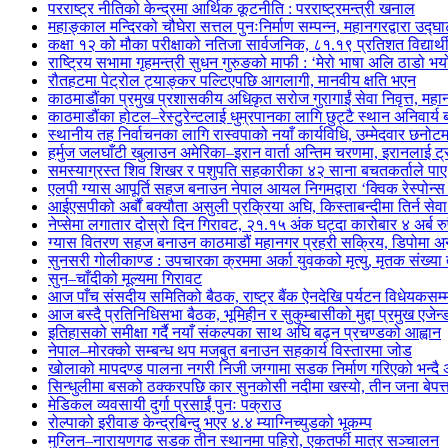
परराष्ट्र नीतिको केन्द्रमा आर्थिक कूटनीति : परराष्ट्रमन्त्री खनाल
महाङ्काल मन्दिरको चौघेरा सत्तल पुनःनिर्माण सम्पन्न, महानगरद्वारा उद्घ
कक्षा १२ को मौका परीक्षाको नतिजा सार्वजनिक, ८१.१९ प्रतिशत विद्यार्थी 
राष्ट्रिय सभामा गृहमन्त्री सुधन गुरुङको माफी : ‘मेरो भाषा अलि ठाडो भयो, क
रौतहटमा पेट्रोल ट्याङ्कर पल्टिएपछि आगलागी, मानवीय क्षति भएन
काठमाडौंका प्रमुख प्रशासकीय अधिकृत सरोज गुरागाईं सेवा निवृत्त, महान
काठमाडौंका होटल–रेस्टुरेन्टलाई धुम्रपानका लागि छुट्टै स्थान अनिवार्य
स्थानीय तह निर्वाचनका लागि रास्वपाको नयाँ कार्यविधि, उम्मेदवार छनोट
हर्मुज जलघाँटी खुलाउन अमेरिका–इरान वार्ता अन्तिम चरणमा, इरानलाई ट
समस्याग्रस्त शिव शिखर र पशुपति सहकारीका ४२ साना बचतकर्ताले पाए 
एलपी ग्यास आपूर्ति सहज बनाउन नेपाल आयल निगमद्वारा ‘क्विक रेस्पोन्
आईएसपीको अर्बौं बक्यौता असुली प्रक्रिया अघि, किस्ताबन्दीमा तिर्न सेव
नेप्सेमा लगातार दोस्रो दिन गिरावट, २१.१५ अंक घट्दा कारोबार ४ अर्ब रु
ग्यास वितरण सहज बनाउन काठमाडौं महानगर प्रहरी सक्रिय, डिपोमा 
सुनसरी गोलीकाण्ड : उपचारका क्रममा अर्का युवकको मृत्यु, मृतक संख्या त
सुन–चाँदीको मूल्यमा गिरावट
आज पाँच संसदीय समितिको बैठक, राष्ट्र बैंक ऐनदेखि पर्यटन विधेयकसम
आज बस्दै प्रतिनिधिसभा बैठक, भूमिहीन र सुकुम्बासीको मुद्दा प्रमुख एजेन्
इतिहासको समीक्षा गर्दै नयाँ संकल्पका साथ अघि बढ्न प्रचण्डको आह्वान
नेपाल–मोरक्को सम्बन्ध थप मजबुत बनाउन सहकार्य विस्तारमा जोड
खोलाको मापदण्ड पालना नगरी निजी जग्गामा सडक निर्माण गरिएको भन्दै 
सिन्धुलीमा बसको ठक्करपछि कार सुनकोसी नदीमा खस्यो, तीन जना बेपत्त
मेडिकल व्यवसायी दुर्गा प्रसाईं पुनः पक्राउ
रोल्पाको इरीवाङ केन्द्रबिन्दु भएर ४.४ म्याग्निच्युडको भूकम्प
मुग्लिन–नारायणगढ सडक तीन स्थानमा पहिरो, एकतर्फी मात्र सञ्चालन