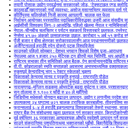
तयारी पोसाक उद्योग प्रवर्द्धनमा सरकारको जोड, ‘टेक्सटाइल एण्ड क्लोद
काठमाडौँ महानगरको नयाँ व्यवस्था: असोज मसान्तभित्र व्यवसाय दर्ता ग
कीर्तिपुरमा चलिरहेको निजी कारमा आगलागी, चालक मृत फेला
निर्वाचन आयोगका प्रस्तावित पदाधिकारीविरुद्धका उजुरी आज संसदीय सु
आईसीसी विश्वकप लिग–२ आजदेखि, पहिलो खेलमा नेपाल र नामिबियाको प्
नेपाल–चीनबीच चलचित्र र पर्यटन सहकार्य विस्तारबारे छलफल, एभरेस्ट इ
नेप्सेमा ४१.७० अंकको उत्साहजनक उछाल, कारोबार ५ अर्ब ५१ करोड रुपैय
पुँजी बजार र बीमा क्षेत्रका सरोकारवालासँग आज प्रधानमन्त्रीको छलफ
अर्जेन्टिनालाई हराउँदै स्पेन दोस्रो पटक विश्वविजेता
साउनको पहिलो सोमबार : देशभर भगवान् शिवको विशेष पूजा–आराधना
नेपालमा आज १ हजार २५० मेट्रिक टन डीएपी मल भित्रिँदै, थप आपूर्ति
राष्ट्रिय सभाका तीन समितिको आज बैठक, ऐन कार्यान्वयनदेखि राष्ट्र
वी.पी. कोइरालाको स्मृति सप्ताहको अवसरमा अन्तरमाध्यमिक वक्तृत्वकला 
रुकुमपूर्व केन्द्रविन्दु भएर ५ रेक्टर स्केलको भूकम्प
विकासको केन्द्रमा मानव र प्रकृति हुनुपर्छ : राष्ट्रपति पौडेल
विकासको केन्द्रमा मानव र प्रकृति हुनुपर्छ : राष्ट्रपति पौडेल
नारायणगढ–मुग्लिन सडकमा ओभरटेक बढ्दा दुर्घटना र जाम, प्रशासनद्वार
सुन तोलामा रु १,९०० र चाँदी रु ४० ले महँगियो
जिडिपीमा मधेसको योगदान बढाउन उत्पादन, उद्योग र लगानीमा प्रदेश 
उपत्यकामा २४ घण्टामा ७२१ चालक ट्राफिक कारबाहीमा, तीव्रगतिमा सव
फ्रान्सलाई ६–४ ले हराउँदै इङ्गल्याण्ड विश्वकपको तेस्रो स्थानमा, साका
राष्ट्र बैंक ऐन संशोधनमा खुला छलफल गर्न सरकार तयार, क्रिप्टोकरेन्सीबा
दुई वर्षभित्र ३६ प्रकारका अत्यावश्यक औषधि स्वदेशमै उत्पादन गर्ने सर
साउने संक्रान्तिमा पशुपतिनाथमा भक्तजनको घुइँचो, बिहानैदेखि शिवपूजाम