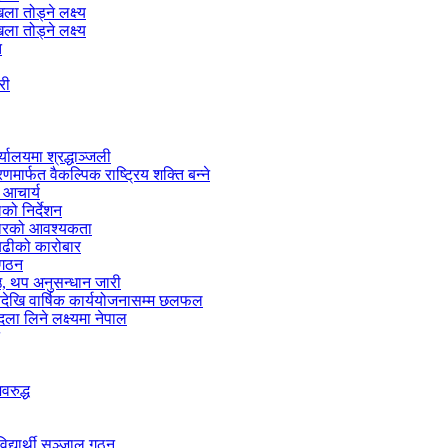
ा तोड्ने लक्ष्य
ा तोड्ने लक्ष्य
त
री
्यालयमा श्रद्धाञ्जली
मार्फत वैकल्पिक राष्ट्रिय शक्ति बन्ने
 आचार्य
को निर्देशन
्तारको आवश्यकता
 बढीको कारोबार
 गठन
 थप अनुसन्धान जारी
नदेखि वार्षिक कार्ययोजनासम्म छलफल
ा लिने लक्ष्यमा नेपाल
वरुद्ध
द्यार्थी सञ्जाल गठन