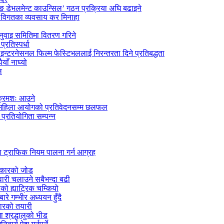
िङ डेभलमेन्ट काउन्सिल’ गठन प्रक्रिया अघि बढाइने
रे विगतका व्यवसाय कर मिनाहा
नुवाइ समितिमा वितरण गरिने
रतिस्पर्धा
न्टरनेसनल फिल्म फेस्टिभललाई निरन्तरता दिने प्रतिबद्धता
ाँ नाघ्यो
ल
 क्रमशः आउने
िय महिला आयोगको प्रतिवेदनसम्म छलफल
प्रतियोगिता सम्पन्न
ा ट्राफिक नियम पालना गर्न आग्रह
सरकारको जोड
ारी चलाउने सबैभन्दा बढी
को ह्याट्रिक चम्कियो
रे गम्भीर अध्ययन हुँदै
कारको तयारी
ा श्रद्धालुको भीड