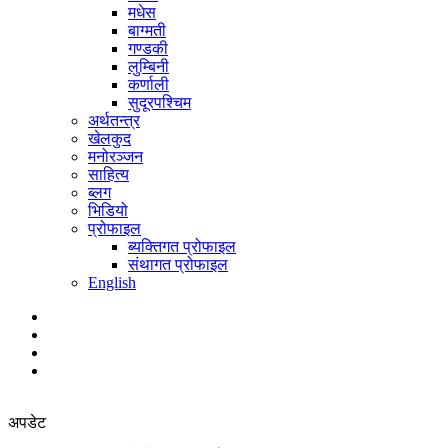
मधेस
बाग्मती
गण्डकी
लुम्बिनी
कर्णाली
सुदूरपश्चिम
अर्थतन्त्र
खेलकुद
मनोरञ्जन
साहित्य
ब्लग
भिडियो
प्रोफाइल
ब्यक्तिगत प्रोफाइल
संथागत प्रोफाइल
English
अपडेट