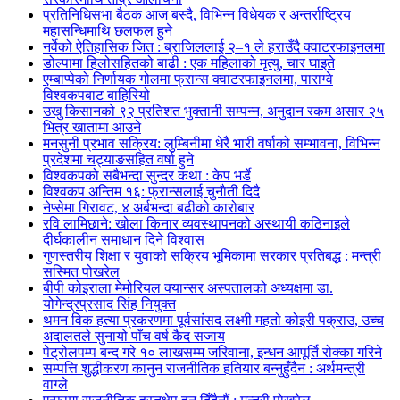
प्रतिनिधिसभा बैठक आज बस्दै, विभिन्न विधेयक र अन्तर्राष्ट्रिय
महासन्धिमाथि छलफल हुने
नर्वेको ऐतिहासिक जित : ब्राजिललाई २–१ ले हराउँदै क्वाटरफाइनलमा
डोल्पामा हिलोसहितको बाढी : एक महिलाको मृत्यु, चार घाइते
एम्बाप्पेको निर्णायक गोलमा फ्रान्स क्वाटरफाइनलमा, पाराग्वे
विश्वकपबाट बाहिरियो
उखु किसानको ९२ प्रतिशत भुक्तानी सम्पन्न, अनुदान रकम असार २५
भित्र खातामा आउने
मनसुनी प्रभाव सक्रिय: लुम्बिनीमा धेरै भारी वर्षाको सम्भावना, विभिन्न
प्रदेशमा चट्याङसहित वर्षा हुने
विश्वकपको सबैभन्दा सुन्दर कथा : केप भर्डे
विश्वकप अन्तिम १६: फ्रान्सलाई चुनाैती दिदै
नेप्सेमा गिरावट, ४ अर्बभन्दा बढीको कारोबार
रवि लामिछाने: खोला किनार व्यवस्थापनको अस्थायी कठिनाइले
दीर्घकालीन समाधान दिने विश्वास
गुणस्तरीय शिक्षा र युवाको सक्रिय भूमिकामा सरकार प्रतिबद्ध : मन्त्री
सस्मित पोखरेल
बीपी कोइराला मेमोरियल क्यान्सर अस्पतालको अध्यक्षमा डा.
योगेन्द्रप्रसाद सिंह नियुक्त
थमन विक हत्या प्रकरणमा पूर्वसांसद लक्ष्मी महतो कोइरी पक्राउ, उच्च
अदालतले सुनायो पाँच वर्ष कैद सजाय
पेट्रोलपम्प बन्द गरे १० लाखसम्म जरिवाना, इन्धन आपूर्ति रोक्का गरिने
सम्पत्ति शुद्धीकरण कानुन राजनीतिक हतियार बन्नुहुँदैन : अर्थमन्त्री
वाग्ले