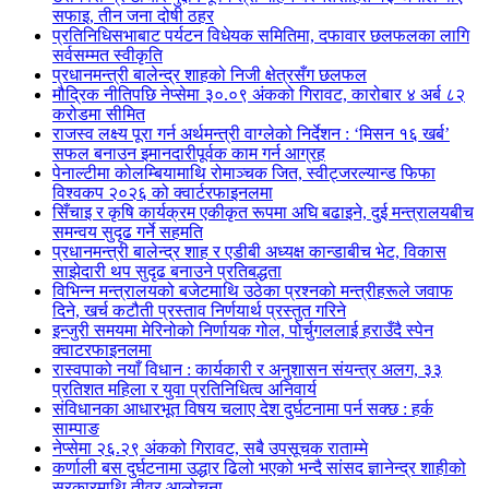
सफाइ, तीन जना दोषी ठहर
प्रतिनिधिसभाबाट पर्यटन विधेयक समितिमा, दफावार छलफलका लागि
सर्वसम्मत स्वीकृति
प्रधानमन्त्री बालेन्द्र शाहको निजी क्षेत्रसँग छलफल
मौद्रिक नीतिपछि नेप्सेमा ३०.०९ अंकको गिरावट, कारोबार ४ अर्ब ८२
करोडमा सीमित
राजस्व लक्ष्य पूरा गर्न अर्थमन्त्री वाग्लेको निर्देशन : ‘मिसन १६ खर्ब’
सफल बनाउन इमानदारीपूर्वक काम गर्न आग्रह
पेनाल्टीमा कोलम्बियामाथि रोमाञ्चक जित, स्वीट्जरल्यान्ड फिफा
विश्वकप २०२६ को क्वार्टरफाइनलमा
सिँचाइ र कृषि कार्यक्रम एकीकृत रूपमा अघि बढाइने, दुई मन्त्रालयबीच
समन्वय सुदृढ गर्ने सहमति
प्रधानमन्त्री बालेन्द्र शाह र एडीबी अध्यक्ष कान्डाबीच भेट, विकास
साझेदारी थप सुदृढ बनाउने प्रतिबद्धता
विभिन्न मन्त्रालयको बजेटमाथि उठेका प्रश्नको मन्त्रीहरूले जवाफ
दिने, खर्च कटौती प्रस्ताव निर्णयार्थ प्रस्तुत गरिने
इन्जुरी समयमा मेरिनोको निर्णायक गोल, पोर्चुगललाई हराउँदै स्पेन
क्वाटरफाइनलमा
रास्वपाको नयाँ विधान : कार्यकारी र अनुशासन संयन्त्र अलग, ३३
प्रतिशत महिला र युवा प्रतिनिधित्व अनिवार्य
संविधानका आधारभूत विषय चलाए देश दुर्घटनामा पर्न सक्छ : हर्क
साम्पाङ
नेप्सेमा २६.२९ अंकको गिरावट, सबै उपसूचक राताम्मे
कर्णाली बस दुर्घटनामा उद्धार ढिलो भएको भन्दै सांसद ज्ञानेन्द्र शाहीको
सरकारमाथि तीव्र आलोचना