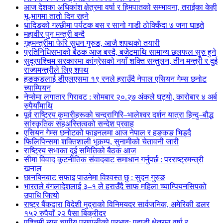
आज देशका अधिकांश क्षेत्रमा वर्षा र हिमपातको सम्भावना, तराईका केही
भू-भागमा तातो दिन रहने
धादिङको गल्छीमा पर्यटक बस र सानो गाडी ठोक्किँदा ७ जना घाइते
महावीर पुन मन्त्री बन्दै
गृहमन्त्रीमा फेरि सुधन गुरुङ, आजै शपथको तयारी
प्रतिनिधिसभाको बैठक आज बस्दै, बजेटमाथि सामान्य छलफल सुरु हुने
सुदूरपश्चिम सरकारमा कांग्रेसको नयाँ शक्ति सन्तुलन, तीन मन्त्री र दुई
राज्यमन्त्रीले लिए शपथ
हङकङलाई डीएलएसमा १९ रनले हराउँदै नेपाल एसियन गेम्स छनोट
च्याम्पियन
नेप्सेमा लगातार गिरावट : सोमबार २०.२७ अंकले घट्यो, कारोबार ४ अर्ब
रुपैयाँमाथि
पूर्व राष्ट्रिय कुमारीहरूको चन्द्रागिरि–भालेश्वर दर्शन यात्रा हिन्दु–बौद्ध
सांस्कृतिक सहअस्तित्वको सन्देश प्रवाह
एसियन गेम्स छनोटको फाइनलमा आज नेपाल र हङकङ भिड्दै
फिलिपिन्समा शक्तिशाली भूकम्प, सुनामीको चेतावनी जारी
राष्ट्रिय सभाका दुई समितिको बैठक आज
सीमा विवाद कूटनीतिक संवादबाट समाधान गर्नुपर्छ : परराष्ट्रमन्त्री
खनाल
छानबिनबाट सफाइ पाउनेमा विश्वस्त छु : सुदन गुरुङ
भारतले बंगलादेशलाई ३–१ ले हराउँदै साफ महिला च्याम्पियनसिपको
उपाधि जित्यो
राष्ट्र बैंकद्वारा विदेशी मुद्राको विनिमयदर सार्वजनिक, अमेरिकी डलर
१५२ रुपैयाँ २२ पैसा बिक्रीदर
पश्चिमी न्यून चापीय प्रणालीको प्रभाव: पहाडी क्षेत्रमा वर्षा र