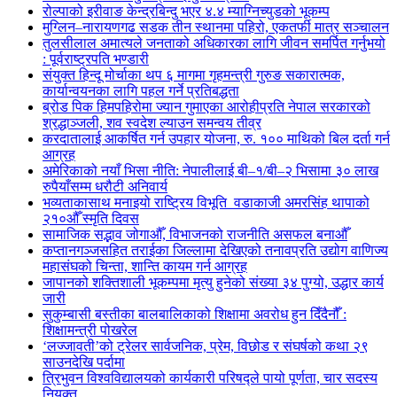
रोल्पाको इरीवाङ केन्द्रबिन्दु भएर ४.४ म्याग्निच्युडको भूकम्प
मुग्लिन–नारायणगढ सडक तीन स्थानमा पहिरो, एकतर्फी मात्र सञ्चालन
तुलसीलाल अमात्यले जनताको अधिकारका लागि जीवन समर्पित गर्नुभयो
: पूर्वराष्ट्रपति भण्डारी
संयुक्त हिन्दू मोर्चाका थप ६ मागमा गृहमन्त्री गुरुङ सकारात्मक,
कार्यान्वयनका लागि पहल गर्ने प्रतिबद्धता
ब्रोड पिक हिमपहिरोमा ज्यान गुमाएका आरोहीप्रति नेपाल सरकारको
श्रद्धाञ्जली, शव स्वदेश ल्याउन समन्वय तीव्र
करदातालाई आकर्षित गर्न उपहार योजना, रु. १०० माथिको बिल दर्ता गर्न
आग्रह
अमेरिकाको नयाँ भिसा नीति: नेपालीलाई बी–१/बी–२ भिसामा ३० लाख
रुपैयाँसम्म धरौटी अनिवार्य
भव्यताकासाथ मनाइयो राष्ट्रिय विभूति वडाकाजी अमरसिंह थापाको
२१०औँ स्मृति दिवस
सामाजिक सद्भाव जोगाऔँ, विभाजनको राजनीति असफल बनाऔँ
कप्तानगञ्जसहित तराईका जिल्लामा देखिएको तनावप्रति उद्योग वाणिज्य
महासंघको चिन्ता, शान्ति कायम गर्न आग्रह
जापानको शक्तिशाली भूकम्पमा मृत्यु हुनेको संख्या ३४ पुग्यो, उद्धार कार्य
जारी
सुकुम्बासी बस्तीका बालबालिकाको शिक्षामा अवरोध हुन दिँदैनौँ :
शिक्षामन्त्री पोखरेल
‘लज्जावती’को ट्रेलर सार्वजनिक, प्रेम, विछोड र संघर्षको कथा २९
साउनदेखि पर्दामा
त्रिभुवन विश्वविद्यालयको कार्यकारी परिषद्ले पायो पूर्णता, चार सदस्य
नियुक्त