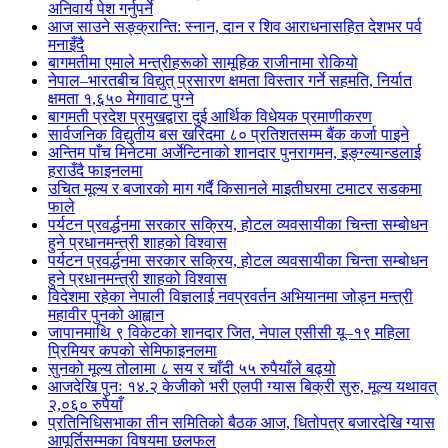
अनिवार्य पेश गर्नुपर्ने
आज साउने सङ्क्रान्ति: स्नान, दान र शिव आराधनासहित देशभर पर्व
मनाइँदै
बागमतीमा एमाले मन्त्रीहरूको सामूहिक राजीनामा रोकियो
नेपाल–भारतबीच विद्युत् प्रसारण क्षमता विस्तार गर्ने सहमति, निर्यात
क्षमता १,६५० मेगावाट पुग्ने
बागमती प्रदेश प्रमुखद्वारा दुई आर्थिक विधेयक प्रमाणीकरण
सार्वजनिक विद्युतीय बस खरिदमा ८० प्रतिशतसम्म बैंक कर्जा पाइने
अन्तिम पाँच मिनेटमा अर्जेन्टिनाको शानदार पुनरागमन, इङ्ग्ल्यान्डलाई
हराउँदै फाइनलमा
उचित मूल्य र बजारको माग गर्दै किसानले माइतीघरमा टमाटर सडकमा
फाले
पर्यटन प्रवर्द्धनमा सरकार सक्रिय, होटल व्यवसायीका चिन्ता सम्बोधन
हुने प्रधानमन्त्री शाहको विश्वास
पर्यटन प्रवर्द्धनमा सरकार सक्रिय, होटल व्यवसायीका चिन्ता सम्बोधन
हुने प्रधानमन्त्री शाहको विश्वास
विदेशमा रहेका नेपाली विज्ञलाई नवप्रवर्तन अभियानमा जोड्न मन्त्री
महावीर पुनको आह्वान
जापानमाथि ९ विकेटको शानदार जित, नेपाल एसीसी यू–१९ महिला
प्रिमियर कपको सेमिफाइनलमा
सुनको मूल्य तोलामा ८ सय र चाँदी ५५ रुपैयाँले बढ्यो
आजदेखि पुनः १४.२ केजीको भरी एलपी ग्यास बिक्री सुरु, मूल्य यथावत्
२,०६० रुपैयाँ
प्रतिनिधिसभाका तीन समितिको बैठक आज, धितोपत्र बजारदेखि ग्यास
आपूर्तिसम्मका विषयमा छलफल