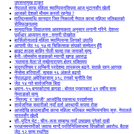
उपसभामुख ठाकुर
नेपालले साफ महिला च्याम्पियनसिपमा आज भुटानसँग खेल्दै
आजको देशको मौसम कस्तो रहनेछ ?
माल्दिभ्समाथि सानदार जित निकाल्दै नेपाल काभा महिला भलिबलको
सेमिफाइनलमा
सामुदायिक विद्यालयमा आवश्यकता अनुसार लगानी गरिने, देशभर
पूर्वाधार अध्ययन सुरु : मन्त्री पोखरेल
बार्सिलोनालाई महिला च्याम्पियन्स लिगको उपाधि
आगामी जेठ १६ १७ मा चिकित्सक संघको सम्मेलन हुँदै
ह्वाइट हाउस बाहिर गोली चल्दा एक जनाको मृत्यु
बेनी–जोमसोम सडकको म्याग्दी खण्ड अवरुद्ध
‘मलमास मेला’ले मच्छेनारायण क्षेत्र भक्तिमय
सुदूरपश्चिम र लुम्बिनी प्रदेशमा तापक्रम बढ्ने, सतर्क रहन आग्रह
नेप्सेमा हरियाली, सूचक १६ अंकले बढ्यो
नेपालद्धारा अमेरिकासामु ३१८ रनको चुनौति पेश
जेठ १४ गते सार्वजनिक बिदा
धरान–१५ बगरकोटमा झगडा : बोतल प्रहारबाट ४९ वर्षीय सरू
नेम्वाङको मृत्यु
‘मितज्यू’ र ‘काजी’ आजदेखि एकसाथ प्रदर्शनमा
सार्वजनिक सवारीको नयाँ दर्ता अस्थायी रूपमा रोक
आजदेखि काठमाडौंमा काभा महिला भलिबल च्याम्पियनसिप सुरु, नेपालले
भारतसँग खेल्दै
सी–पुटिन भेट : चीन–रूस सम्बन्ध नयाँ उचाइमा पुगेको दाबी
प्रधानमन्त्रीको जवाफ माग्दै प्रतिनिधिसभामा विपक्षीको अवरोध, बैठक
जेठ १२ सम्म स्थगित