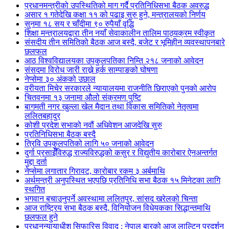
प्रधानमन्त्रीको उपस्थितिको माग गर्दै प्रतिनिधिसभा बैठक अवरुद्ध
असार १ गतेदेखि कक्षा ११ को पढाइ सुरु हुने, मन्त्रालयको निर्णय
सुनमा १८ सय र चाँदीमा ९० रुपैयाँ वृद्धि
शिक्षा मन्त्रालयद्वारा तीन नयाँ सेवाकालीन तालिम पाठ्यक्रम स्वीकृत
संसदीय तीन समितिको बैठक आज बस्दै, बजेट र भूमिहीन व्यवस्थापनबारे
छलफल
आठ विश्वविद्यालयका उपकुलपतिका निम्ति २१८ जनाको आवेदन
संसदमा विरोध जारी राख्ने हर्क साम्पाङको घोषणा
नेप्सेमा ३० अंकको उछाल
वरीयता मिचेर सरकारले न्यायालयमा राजनीति छिराएको पुनको आरोप
चितवनमा १३ जनामा औलो संक्रमण पुष्टि
बागमती नगर खुल्ला खेल मैदान तथा विकास समितिको नेतृत्वमा
ललितबहादुर
कोशी प्रदेश सभाको नवौं अधिवेशन आजदेखि सुरु
प्रतिनिधिसभा बैठक बस्दै
त्रिवि उपकुलपतिको लागि ५० जनाको आवेदन
दुर्गा प्रसाईँविरुद्ध राज्यविरुद्धको कसुर र विद्युतीय कारोबार ऐनअन्तर्गत
मुद्दा दर्ता
नेप्सेमा लगातार गिरावट, कारोबार रकम ३ अर्बमाथि
अर्थमन्त्री अनुपस्थित भएपछि प्रतिनिधि सभा बैठक १५ मिनेटका लागि
स्थगित
भगवान बचाउनुपर्ने अवस्थामा ललितपुर, सांसद खरेलको चिन्ता
आज राष्ट्रिय सभा बैठक बस्दै, विनियोजन विधेयकका सिद्धान्तमाथि
छलफल हुने
प्रधानन्यायाधीश सिफारिस विवाद : नेपाल बारको आज लाल्टिन प्रदर्शन