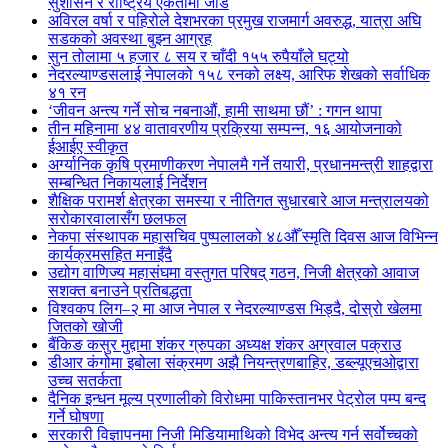
सुशासन र राष्ट्रिय एकतामा जोड
अविरल वर्षा र पहिरोले देशभरका प्रमुख राजमार्ग अवरुद्ध, यात्रा अघि
सडकको अवस्था बुझ्न आग्रह
सुन तोलामा ५ हजार ८ सय र चाँदी १५५ रुपैयाँले घट्यो
नेदरल्याण्डसलाई नेपालको १५८ रनको लक्ष्य, आरिफ शेखको सर्वाधिक
४१ रन
‘जीवन अन्त्य गर्ने सोच नबनाऔं, हामी साथमा छौं’ : गगन थापा
तीन महिनामा ४४ वातावरणीय प्रक्रिया सम्पन्न, १६ आयोजनाको
ईआईए स्वीकृत
अर्ग्यानिक कृषि प्रमाणीकरण नेपालमै गर्ने तयारी, प्रधानमन्त्री शाहद्वारा
सम्बन्धित निकायलाई निर्देशन
शैक्षिक परामर्श क्षेत्रका समस्या र नीतिगत सुधारबारे आज मन्त्रालयको
सरोकारवालासँग छलफल
नेकपा संस्थापक महासचिव पुष्पलालको ४८औँ स्मृति दिवस आज विभिन्न
कार्यक्रमसहित मनाइँदै
उद्योग वाणिज्य महासंघमा वस्तुगत परिषद् गठन, निजी क्षेत्रको आवाज
सशक्त बनाउने प्रतिबद्धता
विश्वकप लिग–२ मा आज नेपाल र नेदरल्याण्डस भिड्दै, दोस्रो खेलमा
जितको खोजी
बैंकिङ कसुर मुद्दामा शंकर ग्रुपका अध्यक्ष शंकर अग्रवाल पक्राउ
डीआर कंगोमा इबोला संक्रमण अझै नियन्त्रणबाहिर, डब्ल्यूएचओद्वारा
उच्च सतर्कता
दैनिक इन्धन मूल्य प्रणालीको विरोधमा पाकिस्तानभर पेट्रोल पम्प बन्द
गर्ने घोषणा
सरकारी विज्ञापनमा निजी मिडियामाथिको विभेद अन्त्य गर्न सर्वोच्चको