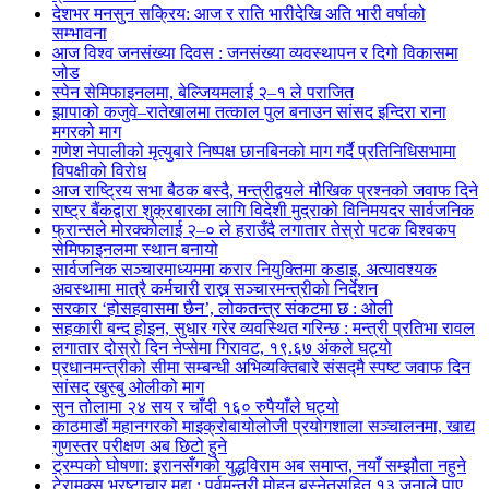
देशभर मनसुन सक्रिय: आज र राति भारीदेखि अति भारी वर्षाको
सम्भावना
आज विश्व जनसंख्या दिवस : जनसंख्या व्यवस्थापन र दिगो विकासमा
जोड
स्पेन सेमिफाइनलमा, बेल्जियमलाई २–१ ले पराजित
झापाको कजुवे–रातेखालमा तत्काल पुल बनाउन सांसद इन्दिरा राना
मगरको माग
गणेश नेपालीको मृत्युबारे निष्पक्ष छानबिनको माग गर्दै प्रतिनिधिसभामा
विपक्षीको विरोध
आज राष्ट्रिय सभा बैठक बस्दै, मन्त्रीद्वयले मौखिक प्रश्नको जवाफ दिने
राष्ट्र बैंकद्वारा शुक्रबारका लागि विदेशी मुद्राको विनिमयदर सार्वजनिक
फ्रान्सले मोरक्कोलाई २–० ले हराउँदै लगातार तेस्रो पटक विश्वकप
सेमिफाइनलमा स्थान बनायो
सार्वजनिक सञ्चारमाध्यममा करार नियुक्तिमा कडाइ, अत्यावश्यक
अवस्थामा मात्रै कर्मचारी राख्न सञ्चारमन्त्रीको निर्देशन
सरकार ‘होसहवासमा छैन’, लोकतन्त्र संकटमा छ : ओली
सहकारी बन्द होइन, सुधार गरेर व्यवस्थित गरिन्छ : मन्त्री प्रतिभा रावल
लगातार दोस्रो दिन नेप्सेमा गिरावट, १९.६७ अंकले घट्यो
प्रधानमन्त्रीको सीमा सम्बन्धी अभिव्यक्तिबारे संसद्मै स्पष्ट जवाफ दिन
सांसद खुस्बु ओलीको माग
सुन तोलामा २४ सय र चाँदी १६० रुपैयाँले घट्यो
काठमाडौं महानगरको माइक्रोबायोलोजी प्रयोगशाला सञ्चालनमा, खाद्य
गुणस्तर परीक्षण अब छिटो हुने
ट्रम्पको घोषणा: इरानसँगको युद्धविराम अब समाप्त, नयाँ सम्झौता नहुने
टेरामक्स भ्रष्टाचार मुद्दा : पूर्वमन्त्री मोहन बस्नेतसहित १३ जनाले पाए