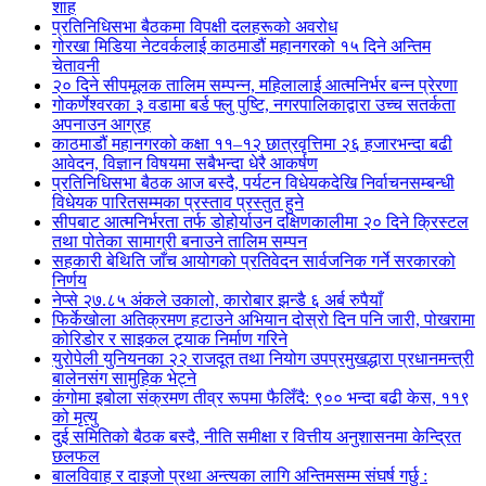
शाह
प्रतिनिधिसभा बैठकमा विपक्षी दलहरूको अवरोध
गोरखा मिडिया नेटवर्कलाई काठमाडौं महानगरको १५ दिने अन्तिम
चेतावनी
२० दिने सीपमूलक तालिम सम्पन्न, महिलालाई आत्मनिर्भर बन्न प्रेरणा
गोकर्णेश्वरका ३ वडामा बर्ड फ्लु पुष्टि, नगरपालिकाद्वारा उच्च सतर्कता
अपनाउन आग्रह
काठमाडौं महानगरको कक्षा ११–१२ छात्रवृत्तिमा २६ हजारभन्दा बढी
आवेदन, विज्ञान विषयमा सबैभन्दा धेरै आकर्षण
प्रतिनिधिसभा बैठक आज बस्दै, पर्यटन विधेयकदेखि निर्वाचनसम्बन्धी
विधेयक पारितसम्मका प्रस्ताव प्रस्तुत हुने
सीपबाट आत्मनिर्भरता तर्फ डोहोर्याउन दक्षिणकालीमा २० दिने क्रिस्टल
तथा पोतेका सामाग्री बनाउने तालिम सम्पन
सहकारी बेथिति जाँच आयोगको प्रतिवेदन सार्वजनिक गर्ने सरकारको
निर्णय
नेप्से २७.८५ अंकले उकालो, कारोबार झन्डै ६ अर्ब रुपैयाँ
फिर्केखोला अतिक्रमण हटाउने अभियान दोस्रो दिन पनि जारी, पोखरामा
कोरिडोर र साइकल ट्र्याक निर्माण गरिने
युरोपेली युनियनका २२ राजदूत तथा नियोग उपप्रमुखद्धारा प्रधानमन्त्री
बालेनसंग सामुहिक भेट्ने
कंगोमा इबोला संक्रमण तीव्र रूपमा फैलिँदै: ९०० भन्दा बढी केस, ११९
को मृत्यु
दुई समितिको बैठक बस्दै, नीति समीक्षा र वित्तीय अनुशासनमा केन्द्रित
छलफल
बालविवाह र दाइजो प्रथा अन्त्यका लागि अन्तिमसम्म संघर्ष गर्छु :