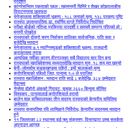
प्रदर्शन
कांग्रेसभित्र एकताको पहल : महामन्त्री घिमिरे र शेखर कोइरालाबीच
विराटनगरमा छलफल
भेनेजुएलामा शक्तिशाली भूकम्प : १८८ जनाको मृत्यु, १३८ परकम्प पुष्टि
रास्वपा उपसभापतिमा डा. स्वर्णिम वाग्ले निर्विरोध निर्वाचित
परीक्षा बोर्डको नतिजा प्रक्रिया पारदर्शी र समयमै सम्पन्न गरिएको हो :
मन्त्री पोखरेल
रास्वपाको दोस्रो चरण निर्वाचन तालिका सार्वजनिक, राति सवा ९
बजेदेखि मतदान
भेनेजुएलामा ७.१ म्याग्निच्युडको शक्तिशाली भूकम्प, राजधानी
कराकासमा त्रास
अत्यधिक गर्मीका कारण वीरगञ्जका सबै विद्यालय चार दिन बन्द
रास्वपाको महाधिवेशनमा मध्यरातदेखि मतदान सुरु, १८ सय मत खस्यो
बेनी–जोमसोम सडकखण्डमा पहिरो : इभी चालकको मृत्यु
क्रोएसियाको पहिलो जित, पानामा १-० ले पराजित
रास्वपा महाधिवेशन : मतदान राति साढे ८ बजेदेखि, ३८४ उम्मेदवार
मैदानमा
नेप्सेमा दोहोरो अंकको गिरावट, सूचक २६६० बिन्दुमा सीमित
विश्वकप : पानामालाई क्रोएसियाले हरायो
बालेन शाह सचिवालयका तीन सदस्य रास्वपाको केन्द्रीय समितिमा
उम्मेदवार
रास्वपा सभापतिमा रवि लामिछाने निर्विरोध, केन्द्रीय सदस्यमा मतदान
हुने
११ जिल्लाका ८२ स्थानमा बर्ड फ्लु संक्रमण, विभागद्वारा उच्च सतर्कता
अपनाउन आग्रह