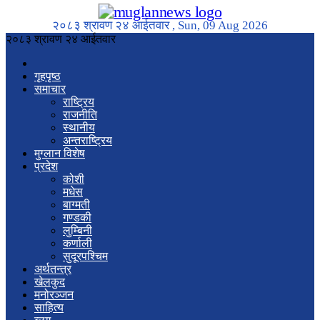
२०८३ श्रावण २४ आईतवार , Sun, 09 Aug 2026
२०८३ श्रावण २४ आईतवार
गृहपृष्ठ
समाचार
राष्ट्रिय
राजनीति
स्थानीय
अन्तराष्ट्रिय
मुग्लान विशेष
प्रदेश
कोशी
मधेस
बाग्मती
गण्डकी
लुम्बिनी
कर्णाली
सुदूरपश्चिम
अर्थतन्त्र
खेलकुद
मनोरञ्जन
साहित्य