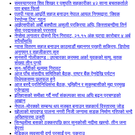
समस्याग्रस्त शिव शिखर र पशुपति सहकारीका ४२ साना बचतकर्ताले
पाए बचत फिर्ता
एलपी ग्यास आपूर्ति सहज बनाउन नेपाल आयल निगमद्वारा ‘क्विक
रेस्पोन्स टिम’ गठन
आईएसपीको अर्बौं बक्यौता असुली प्रक्रिया अघि, किस्ताबन्दीमा तिर्न
सेवा प्रदायकको प्रस्ताव
नेप्सेमा लगातार दोस्रो दिन गिरावट, २१.१५ अंक घट्दा कारोबार ४ अर्ब
रुपैयाँमाथि
ग्यास वितरण सहज बनाउन काठमाडौं महानगर प्रहरी सक्रिय, डिपोमा
अनुगमन र सहजीकरण सुरु
सुनसरी गोलीकाण्ड : उपचारका क्रममा अर्का युवकको मृत्यु, मृतक
संख्या तीन पुग्यो
सुन–चाँदीको मूल्यमा गिरावट
आज पाँच संसदीय समितिको बैठक, राष्ट्र बैंक ऐनदेखि पर्यटन
विधेयकसम्म छलफल हुने
आज बस्दै प्रतिनिधिसभा बैठक, भूमिहीन र सुकुम्बासीको मुद्दा प्रमुख
एजेन्डामा
इतिहासको समीक्षा गर्दै नयाँ संकल्पका साथ अघि बढ्न प्रचण्डको
आह्वान
नेपाल–मोरक्को सम्बन्ध थप मजबुत बनाउन सहकार्य विस्तारमा जोड
खोलाको मापदण्ड पालना नगरी निजी जग्गामा सडक निर्माण गरिएको भन्दै
अख्तियारमा उजुरी
सिन्धुलीमा बसको ठक्करपछि कार सुनकोसी नदीमा खस्यो, तीन जना
बेपत्ता
मेडिकल व्यवसायी दुर्गा प्रसाईं पुनः पक्राउ