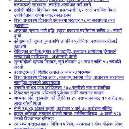
चट्याङको सम्भावना, तराईमा अत्यधिक गर्मी बढ्ने
एसीसी महिला प्रिमियर कपः हङकङसँग ६९ रनले पराजित नेपाल
उपविजेताका रूपमा क्वाटरफाइनलमा
विश्व वातावरण दिवसको अवसरमा भरतपुर १८ मा सरसफाइ तथा
वृक्षारोपण
अण्डाको मूल्यमा भारी वृद्धि, खुद्रा बजारमा प्रतिगोटा करिब २५ रुपैयाँ
पुग्यो
पूर्वगृहमन्त्री सुधन गुरुङमाथि छानबिन प्रतिवेदन प्रधानमन्त्रीलाई
बुझाइयो
रोकिएका आर्थिक सुधार अघि बढाइँदै, अलपत्र आयोजना टुंग्याउने
सरकारको प्रतिबद्धता : अर्थमन्त्री वाग्ले
सुनचाँदीको मूल्यमा गिरावट, सुन तोलामा २१ सय र चाँदी ५५ रुपैयाँले
सस्तो
परराष्ट्रमन्त्री शिशिर खनाल आज भारत भ्रमणमा
विश्व वातावरण दिवस आज : जलवायु कार्यमा जोड, वातावरण संरक्षणमा
सामूहिक पहलको आवश्यकता
पशुपति सेभिङ एण्ड क्रेडिटका १४० ऋणीको नाम सार्वजनिक
टिकटकर तुलसा अधिकारी पुर्पक्षका लागि कारागार चलान
अध्ययन बिदा दुरुपयोग गर्ने त्रिविका ४१ प्राध्यापकबाट १० करोड ४६
लाख रुपैयाँ फिर्ता
नेप्से १३.४६ अंकले घट्यो, कारोबार ४ अर्ब ७० करोडमा सीमित
कुशल भुर्तेलको लगातार दोस्रो शतक, मलेसियाविरुद्ध ५४ बलमै १२६
रनको विस्फोटक इनिङ्स
स्वास्थ्य मन्त्रालयद्वारा विभिन्न परिषद्, अस्पताल र बीमा बोर्डका रिक्त