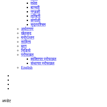
मधेस
बाग्मती
गण्डकी
लुम्बिनी
कर्णाली
सुदूरपश्चिम
अर्थतन्त्र
खेलकुद
मनोरञ्जन
साहित्य
ब्लग
भिडियो
प्रोफाइल
ब्यक्तिगत प्रोफाइल
संथागत प्रोफाइल
English
अपडेट