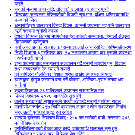
घाइते
सुनको मूल्यमा उच्च वृद्धि, तोलाको २ लाख ९२ हजार पुग्यो
विश्वकप फुटबलमा मेक्सिकोको विजयी सुरुआत, दक्षिण अफ्रिकामाथि
२–० को जित
अन्तर्राष्ट्रिय बालश्रम विरुद्ध दिवस: कानुनी व्यवस्था भए पनि बालश्रम
न्यूनीकरणमा चुनौती कायम
देशका विभिन्न क्षेत्रमा मेघगर्जनसहित वर्षाको सम्भावना, हिमाली क्षेत्रमा
हिमपातको पूर्वानुमान
नयाँ अनलाइनका सञ्चालक÷सम्पादकलाई आचारसंहिता अभिमुखीकरण
निजी शिक्षामा ३ प्रतिशत कर, १० लाखसम्म आयमा कर छुटको व्यवस्था
: अर्थमन्त्री वाग्ले
शून्य अवस्थाबाट मन्त्रालय सञ्चालन गर्दै मन्त्री महावीर पुन, विज्ञान
तथा नवप्रवर्तन ऐन ल्याउने तयारी
पूर्व राष्ट्रिय गोलकिपर विशाल श्रेष्ठ राखेप उपाध्यक्ष नियुक्त
इरानद्वारा होर्मुज जलमार्ग बन्द गर्ने घोषणा, अमेरिका–इरान तनाव थप
चर्कियो
सुदूरपश्चिमका २६ पालिकाले उठाएनन् रासायनिक मल
फिफा विश्वकप २०२६ आजदेखि सुरु हुँदै
वालेन सरकारको सुशासनको धज्जी उडाउदै मन्त्री प्रतिभा रावल
एमसीसीअन्तर्गत २९७ किमि प्रसारण लाइन र तीन सबस्टेशन निर्माण
सुरु, ऊर्जा पूर्वाधार सुदृढ हुने अपेक्षा
रास्वपा दैलेखमा निर्वाचन विवाद : २४० मत खसेको दाबी, गणनामा २४६
मत देखिएको आरोप
प्रतिनिधिसभाको बैठक आज बस्दै, बजेटमाथि छलफल सुरु हुने;
विनियोजन र राष्ट्र ऋण विधेयक पेश गरिने