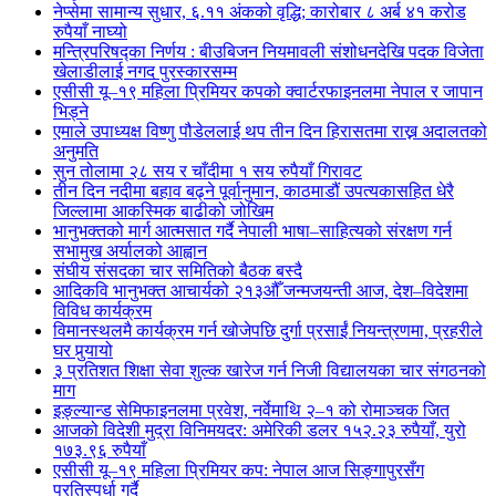
नेप्सेमा सामान्य सुधार, ६.११ अंकको वृद्धि; कारोबार ८ अर्ब ४१ करोड
रुपैयाँ नाघ्यो
मन्त्रिपरिषद्का निर्णय : बीउबिजन नियमावली संशोधनदेखि पदक विजेता
खेलाडीलाई नगद पुरस्कारसम्म
एसीसी यू–१९ महिला प्रिमियर कपको क्वार्टरफाइनलमा नेपाल र जापान
भिड्ने
एमाले उपाध्यक्ष विष्णु पौडेललाई थप तीन दिन हिरासतमा राख्न अदालतको
अनुमति
सुन तोलामा २८ सय र चाँदीमा १ सय रुपैयाँ गिरावट
तीन दिन नदीमा बहाव बढ्ने पूर्वानुमान, काठमाडौं उपत्यकासहित धेरै
जिल्लामा आकस्मिक बाढीको जोखिम
भानुभक्तको मार्ग आत्मसात गर्दै नेपाली भाषा–साहित्यको संरक्षण गर्न
सभामुख अर्यालको आह्वान
संघीय संसदका चार समितिको बैठक बस्दै
आदिकवि भानुभक्त आचार्यको २१३औँ जन्मजयन्ती आज, देश–विदेशमा
विविध कार्यक्रम
विमानस्थलमै कार्यक्रम गर्न खोजेपछि दुर्गा प्रसाईं नियन्त्रणमा, प्रहरीले
घर पुर्‍यायो
३ प्रतिशत शिक्षा सेवा शुल्क खारेज गर्न निजी विद्यालयका चार संगठनको
माग
इङ्ल्यान्ड सेमिफाइनलमा प्रवेश, नर्वेमाथि २–१ को रोमाञ्चक जित
आजको विदेशी मुद्रा विनिमयदर: अमेरिकी डलर १५२.२३ रुपैयाँ, युरो
१७३.९६ रुपैयाँ
एसीसी यू–१९ महिला प्रिमियर कप: नेपाल आज सिङ्गापुरसँग
प्रतिस्पर्धा गर्दै