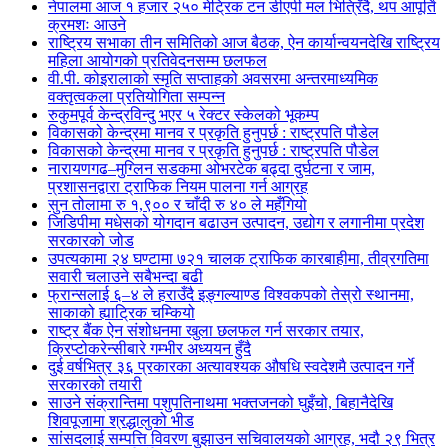
नेपालमा आज १ हजार २५० मेट्रिक टन डीएपी मल भित्रिँदै, थप आपूर्ति
क्रमशः आउने
राष्ट्रिय सभाका तीन समितिको आज बैठक, ऐन कार्यान्वयनदेखि राष्ट्रिय
महिला आयोगको प्रतिवेदनसम्म छलफल
वी.पी. कोइरालाको स्मृति सप्ताहको अवसरमा अन्तरमाध्यमिक
वक्तृत्वकला प्रतियोगिता सम्पन्न
रुकुमपूर्व केन्द्रविन्दु भएर ५ रेक्टर स्केलको भूकम्प
विकासको केन्द्रमा मानव र प्रकृति हुनुपर्छ : राष्ट्रपति पौडेल
विकासको केन्द्रमा मानव र प्रकृति हुनुपर्छ : राष्ट्रपति पौडेल
नारायणगढ–मुग्लिन सडकमा ओभरटेक बढ्दा दुर्घटना र जाम,
प्रशासनद्वारा ट्राफिक नियम पालना गर्न आग्रह
सुन तोलामा रु १,९०० र चाँदी रु ४० ले महँगियो
जिडिपीमा मधेसको योगदान बढाउन उत्पादन, उद्योग र लगानीमा प्रदेश
सरकारको जोड
उपत्यकामा २४ घण्टामा ७२१ चालक ट्राफिक कारबाहीमा, तीव्रगतिमा
सवारी चलाउने सबैभन्दा बढी
फ्रान्सलाई ६–४ ले हराउँदै इङ्गल्याण्ड विश्वकपको तेस्रो स्थानमा,
साकाको ह्याट्रिक चम्कियो
राष्ट्र बैंक ऐन संशोधनमा खुला छलफल गर्न सरकार तयार,
क्रिप्टोकरेन्सीबारे गम्भीर अध्ययन हुँदै
दुई वर्षभित्र ३६ प्रकारका अत्यावश्यक औषधि स्वदेशमै उत्पादन गर्ने
सरकारको तयारी
साउने संक्रान्तिमा पशुपतिनाथमा भक्तजनको घुइँचो, बिहानैदेखि
शिवपूजामा श्रद्धालुको भीड
सांसदलाई सम्पत्ति विवरण बुझाउन सचिवालयको आग्रह, भदौ २९ भित्र