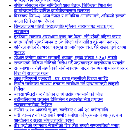
पक्राउ, थप अनुसन्धान जारी
संघीय संसदका तीन समितिको आज बैठक, चिकित्सा शिक्षा ऐन
कार्यान्वयनदेखि वार्षिक कार्ययोजनासम्म छलफल
विश्वकप लिग–२: आज नेपाल र नामिबिया आमनेसामने, अघिल्लो हारको
बदला लिने लक्ष्यमा नेपाल
सिमलतालमा पहिरो पन्छाइएपछि मुग्लिन–नारायणगढ सडक पुनः
सञ्चालन
हेटौँडामा रक्ताम्य अवस्थामा पुरुष मृत फेला, सँगै रहेकी महिला फरार
काठमाडौंको सुन्दरीजलबाट ३० किलो गाँजासहित दुई जना पक्राउ
अविरल वर्षाले देशभरका प्रमुख राजमार्ग प्रभावित, धेरै सडक पूर्ण रूपमा
अवरुद्ध
डीआर कंगोमा इबोला महामारी भयावह, मृतक संख्या १,३०९ नाघ्यो
सरकारको मिडिया नीतिको विरोध गर्दै पत्रकारहरु माइतीघरमा प्रदर्शन
सगरमाथा आरोही महर्जनको संयोजकत्वमा पाटन क्याम्पसमा मानवशास्त्र
विद्यार्थी सञ्जाल गठन
आज हरिशयनी एकादशी : घर–घरमा तुलसीको बिरुवा सारिँदै
निर्यात उद्योगका समस्या तत्काल सम्बोधन गर्न प्रधानमन्त्री शाहको
निर्देशन
व्यवसायमैत्री कर नीतिका लागि उद्योग व्यवसायीको जोड
बडीमालिकामा तत्काल टेलिफोन र इन्टरनेट सेवा पुर्‍याउन
सञ्चारमन्त्रीको निर्देशन
नेप्सेमा ७.९० अंकको सुधार, कारोबार ६ अर्ब २६ करोडमाथि
भदौ २३–२४ को घटनाबारे गम्भीर समीक्षा गर्न प्रचण्डको आग्रह, वाम
आन्दोलन र सुरक्षा संयन्त्रप्रति प्रश्न
वीर पुर्खाको त्यागबाट नेपालीको शिर उँचो भएको राष्ट्रपतिको भनाइ,