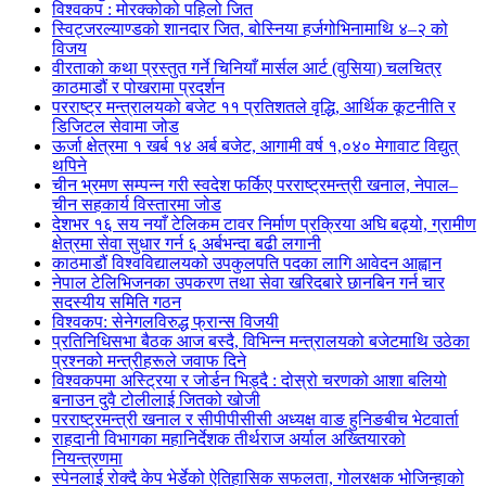
विश्वकप : मोरक्कोको पहिलो जित
स्विट्जरल्याण्डको शानदार जित, बोस्निया हर्जगोभिनामाथि ४–२ को
विजय
वीरताको कथा प्रस्तुत गर्ने चिनियाँ मार्सल आर्ट (वुसिया) चलचित्र
काठमाडौं र पोखरामा प्रदर्शन
परराष्ट्र मन्त्रालयको बजेट ११ प्रतिशतले वृद्धि, आर्थिक कूटनीति र
डिजिटल सेवामा जोड
ऊर्जा क्षेत्रमा १ खर्ब १४ अर्ब बजेट, आगामी वर्ष १,०४० मेगावाट विद्युत्
थपिने
चीन भ्रमण सम्पन्न गरी स्वदेश फर्किए परराष्ट्रमन्त्री खनाल, नेपाल–
चीन सहकार्य विस्तारमा जोड
देशभर १६ सय नयाँ टेलिकम टावर निर्माण प्रक्रिया अघि बढ्यो, ग्रामीण
क्षेत्रमा सेवा सुधार गर्न ६ अर्बभन्दा बढी लगानी
काठमाडौं विश्वविद्यालयको उपकुलपति पदका लागि आवेदन आह्वान
नेपाल टेलिभिजनका उपकरण तथा सेवा खरिदबारे छानबिन गर्न चार
सदस्यीय समिति गठन
विश्वकप: सेनेगलविरुद्ध फ्रान्स विजयी
प्रतिनिधिसभा बैठक आज बस्दै, विभिन्न मन्त्रालयको बजेटमाथि उठेका
प्रश्नको मन्त्रीहरूले जवाफ दिने
विश्वकपमा अस्ट्रिया र जोर्डन भिड्दै : दोस्रो चरणको आशा बलियो
बनाउन दुवै टोलीलाई जितको खोजी
परराष्ट्रमन्त्री खनाल र सीपीपीसीसी अध्यक्ष वाङ हुनिङबीच भेटवार्ता
राहदानी विभागका महानिर्देशक तीर्थराज अर्याल अख्तियारको
नियन्त्रणमा
स्पेनलाई रोक्दै केप भेर्डेको ऐतिहासिक सफलता, गोलरक्षक भोजिन्हाको