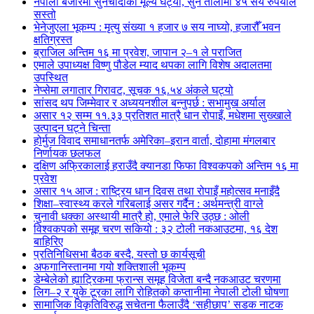
नेपाली बजारमा सुनचाँदीको मूल्य घट्यो, सुन तोलामा ४५ सय रुपैयाँले
सस्तो
भेनेजुएला भूकम्प : मृत्यु संख्या १ हजार ७ सय नाघ्यो, हजारौँ भवन
क्षतिग्रस्त
ब्राजिल अन्तिम १६ मा प्रवेश, जापान २–१ ले पराजित
एमाले उपाध्यक्ष विष्णु पौडेल म्याद थपका लागि विशेष अदालतमा
उपस्थित
नेप्सेमा लगातार गिरावट, सूचक १६.५४ अंकले घट्यो
सांसद थप जिम्मेवार र अध्ययनशील बन्नुपर्छ : सभामुख अर्याल
असार १२ सम्म ११.३३ प्रतिशत मात्रै धान रोपाइँ, मधेशमा सुख्खाले
उत्पादन घट्ने चिन्ता
होर्मुज विवाद समाधानतर्फ अमेरिका–इरान वार्ता, दोहामा मंगलबार
निर्णायक छलफल
दक्षिण अफ्रिकालाई हराउँदै क्यानडा फिफा विश्वकपको अन्तिम १६ मा
प्रवेश
असार १५ आज : राष्ट्रिय धान दिवस तथा रोपाइँ महोत्सव मनाइँदै
शिक्षा–स्वास्थ्य करले गरिबलाई असर गर्दैन : अर्थमन्त्री वाग्ले
चुनावी धक्का अस्थायी मात्रै हो, एमाले फेरि उठ्छ : ओली
विश्वकपको समूह चरण सकियो : ३२ टोली नकआउटमा, १६ देश
बाहिरिए
प्रतिनिधिसभा बैठक बस्दै, यस्तो छ कार्यसूची
अफगानिस्तानमा गयो शक्तिशाली भूकम्प
डेम्बेलेको ह्याट्रिकमा फ्रान्स समूह विजेता बन्दै नकआउट चरणमा
लिग–२ र युके टूरका लागि रोहितको कप्तानीमा नेपाली टोली घोषणा
सामाजिक विकृतिविरुद्ध सचेतना फैलाउँदै ‘सहीछाप’ सडक नाटक