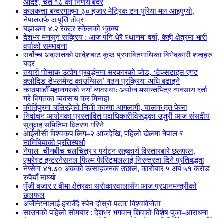
आदेश, चैत १८ को निर्णय बदर
कलकत्ता बन्दरगाहमा ३० हजार मेट्रिक टन युरिया मल आइपुग्यो,
नेपालतर्फ आपूर्ति तीव्र
बझाङमा ४.२ रेक्टर स्केलको भूकम्प
देशभर मनसुन सक्रिय : आज पनि धेरै स्थानमा वर्षा, केही क्षेत्रमा भारी
वर्षाको सम्भावना
सर्वोच्च अदालतको आदेशबाट कुष्ठ प्रभावितमाथिका विभेदकारी शब्दहरु
बदर
तयारी पोसाक उद्योग प्रवर्द्धनमा सरकारको जोड, ‘टेक्सटाइल एण्ड
क्लोदिङ डेभलमेन्ट काउन्सिल’ गठन प्रक्रिया अघि बढाइने
काठमाडौँ महानगरको नयाँ व्यवस्था: असोज मसान्तभित्र व्यवसाय दर्ता
गरे विगतका व्यवसाय कर मिनाहा
कीर्तिपुरमा चलिरहेको निजी कारमा आगलागी, चालक मृत फेला
निर्वाचन आयोगका प्रस्तावित पदाधिकारीविरुद्धका उजुरी आज संसदीय
सुनुवाइ समितिमा वितरण गरिने
आईसीसी विश्वकप लिग–२ आजदेखि, पहिलो खेलमा नेपाल र
नामिबियाको प्रतिस्पर्धा
नेपाल–चीनबीच चलचित्र र पर्यटन सहकार्य विस्तारबारे छलफल,
एभरेस्ट इन्टरनेसनल फिल्म फेस्टिभललाई निरन्तरता दिने प्रतिबद्धता
नेप्सेमा ४१.७० अंकको उत्साहजनक उछाल, कारोबार ५ अर्ब ५१ करोड
रुपैयाँ नाघ्यो
पुँजी बजार र बीमा क्षेत्रका सरोकारवालासँग आज प्रधानमन्त्रीको
छलफल
अर्जेन्टिनालाई हराउँदै स्पेन दोस्रो पटक विश्वविजेता
साउनको पहिलो सोमबार : देशभर भगवान् शिवको विशेष पूजा–आराधना