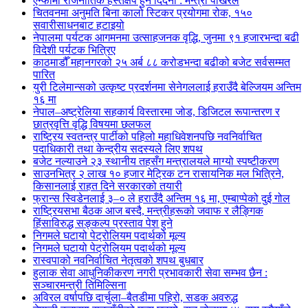
एन्फामा राजनीतिक हस्तक्षेप हुन दिँदैनौं : मन्त्री पोखरेल
चितवनमा अनुमति बिना कालो स्टिकर प्रयोगमा रोक, १५०
सवारीसाधनबाट हटाइयो
नेपालमा पर्यटक आगमनमा उत्साहजनक वृद्धि, जुनमा ९१ हजारभन्दा बढी
विदेशी पर्यटक भित्रिए
काठमाडौँ महानगरको २५ अर्ब ८८ करोडभन्दा बढीको बजेट सर्वसम्मत
पारित
युरी टिलेमान्सको उत्कृष्ट प्रदर्शनमा सेनेगललाई हराउँदै बेल्जियम अन्तिम
१६ मा
नेपाल–अष्ट्रेलिया सहकार्य विस्तारमा जोड, डिजिटल रूपान्तरण र
छात्रवृत्ति वृद्धि विषयमा छलफल
राष्ट्रिय स्वतन्त्र पार्टीको पहिलो महाधिवेशनपछि नवनिर्वाचित
पदाधिकारी तथा केन्द्रीय सदस्यले लिए शपथ
बजेट नल्याउने २३ स्थानीय तहसँग मन्त्रालयले माग्यो स्पष्टीकरण
साउनभित्र २ लाख १० हजार मेट्रिक टन रासायनिक मल भित्रिने,
किसानलाई राहत दिने सरकारको तयारी
फ्रान्स स्विडेनलाई ३–० ले हराउँदै अन्तिम १६ मा, एम्बाप्पेको दुई गोल
राष्ट्रियसभा बैठक आज बस्दै, मन्त्रीहरूको जवाफ र लैङ्गिक
हिंसाविरुद्ध सङ्कल्प प्रस्ताव पेश हुने
निगमले घटायो पेट्रोलियम पदार्थको मूल्य
निगमले घटायो पेट्रोलियम पदार्थको मूल्य
रास्वपाको नवनिर्वाचित नेतृत्वको शपथ बुधबार
हुलाक सेवा आधुनिकीकरण नगरी प्रभावकारी सेवा सम्भव छैन :
सञ्चारमन्त्री तिमिल्सिना
अविरल वर्षापछि दार्चुला–बैतडीमा पहिरो, सडक अवरुद्ध