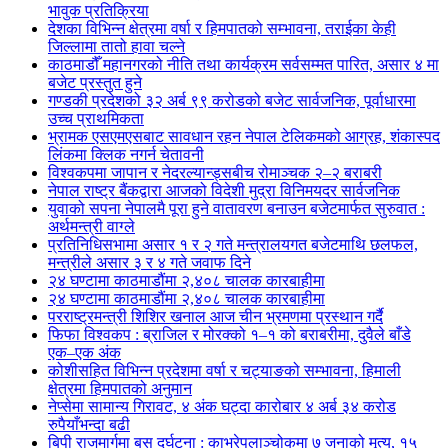
भावुक प्रतिक्रिया
देशका विभिन्न क्षेत्रमा वर्षा र हिमपातको सम्भावना, तराईका केही
जिल्लामा तातो हावा चल्ने
काठमाडौँ महानगरको नीति तथा कार्यक्रम सर्वसम्मत पारित, असार ४ मा
बजेट प्रस्तुत हुने
गण्डकी प्रदेशको ३२ अर्ब ९९ करोडको बजेट सार्वजनिक, पूर्वाधारमा
उच्च प्राथमिकता
भ्रामक एसएमएसबाट सावधान रहन नेपाल टेलिकमको आग्रह, शंकास्पद
लिंकमा क्लिक नगर्न चेतावनी
विश्वकपमा जापान र नेदरल्यान्ड्सबीच रोमाञ्चक २–२ बराबरी
नेपाल राष्ट्र बैंकद्वारा आजको विदेशी मुद्रा विनिमयदर सार्वजनिक
युवाको सपना नेपालमै पूरा हुने वातावरण बनाउन बजेटमार्फत सुरुवात :
अर्थमन्त्री वाग्ले
प्रतिनिधिसभामा असार १ र २ गते मन्त्रालयगत बजेटमाथि छलफल,
मन्त्रीले असार ३ र ४ गते जवाफ दिने
२४ घण्टामा काठमाडौंमा २,४०८ चालक कारबाहीमा
२४ घण्टामा काठमाडौंमा २,४०८ चालक कारबाहीमा
परराष्ट्रमन्त्री शिशिर खनाल आज चीन भ्रमणमा प्रस्थान गर्दै
फिफा विश्वकप : ब्राजिल र मोरक्को १–१ को बराबरीमा, दुवैले बाँडे
एक–एक अंक
कोशीसहित विभिन्न प्रदेशमा वर्षा र चट्याङको सम्भावना, हिमाली
क्षेत्रमा हिमपातको अनुमान
नेप्सेमा सामान्य गिरावट, ४ अंक घट्दा कारोबार ४ अर्ब ३४ करोड
रुपैयाँभन्दा बढी
बिपी राजमार्गमा बस दुर्घटना : काभ्रेपलाञ्चोकमा ७ जनाको मृत्यु, १५