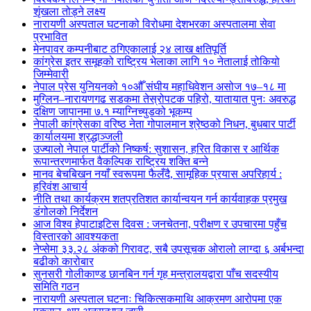
शृंखला तोड्ने लक्ष्य
नारायणी अस्पताल घटनाको विरोधमा देशभरका अस्पतालमा सेवा
प्रभावित
मेनपावर कम्पनीबाट ठगिएकालाई २४ लाख क्षतिपूर्ति
कांग्रेस इतर समूहको राष्ट्रिय भेलाका लागि १० नेतालाई तोकियो
जिम्मेवारी
नेपाल प्रेस युनियनको १०औँ संघीय महाधिवेशन असोज १७–१८ मा
मुग्लिन–नारायणगढ सडकमा तेस्रोपटक पहिरो, यातायात पुनः अवरुद्ध
दक्षिण जापानमा ७.१ म्याग्निच्युडको भूकम्प
नेपाली कांग्रेसका वरिष्ठ नेता गोपालमान श्रेष्ठको निधन, बुधबार पार्टी
कार्यालयमा श्रद्धाञ्जली
उज्यालो नेपाल पार्टीको निष्कर्ष: सुशासन, हरित विकास र आर्थिक
रूपान्तरणमार्फत वैकल्पिक राष्ट्रिय शक्ति बन्ने
मानव बेचबिखन नयाँ स्वरूपमा फैलँदै, सामूहिक प्रयास अपरिहार्य :
हरिवंश आचार्य
नीति तथा कार्यक्रम शतप्रतिशत कार्यान्वयन गर्न कार्यवाहक प्रमुख
डंगोलको निर्देशन
आज विश्व हेपाटाइटिस दिवस : जनचेतना, परीक्षण र उपचारमा पहुँच
विस्तारको आवश्यकता
नेप्सेमा ३३.२८ अंकको गिरावट, सबै उपसूचक ओरालो लाग्दा ६ अर्बभन्दा
बढीको कारोबार
सुनसरी गोलीकाण्ड छानबिन गर्न गृह मन्त्रालयद्वारा पाँच सदस्यीय
समिति गठन
नारायणी अस्पताल घटनाः चिकित्सकमाथि आक्रमण आरोपमा एक