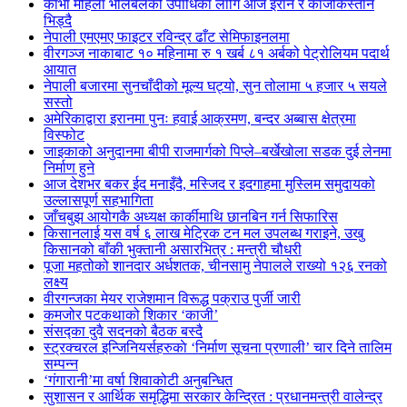
काभा महिला भलिबलको उपाधिका लागि आज इरान र काजकिस्तान
भिड्दै
नेपाली एमएमए फाइटर रविन्द्र ढाँट सेमिफाइनलमा
वीरगञ्ज नाकाबाट १० महिनामा रु १ खर्ब ८१ अर्बको पेट्रोलियम पदार्थ
आयात
नेपाली बजारमा सुनचाँदीको मूल्य घट्यो, सुन तोलामा ५ हजार ५ सयले
सस्तो
अमेरिकाद्वारा इरानमा पुनः हवाई आक्रमण, बन्दर अब्बास क्षेत्रमा
विस्फोट
जाइकाको अनुदानमा बीपी राजमार्गको पिप्ले–बर्खेखोला सडक दुई लेनमा
निर्माण हुने
आज देशभर बकर ईद मनाइँदै, मस्जिद र इदगाहमा मुस्लिम समुदायको
उल्लासपूर्ण सहभागिता
जाँचबुझ आयोगकै अध्यक्ष कार्कीमाथि छानबिन गर्न सिफारिस
किसानलाई यस वर्ष ६ लाख मेट्रिक टन मल उपलब्ध गराइने, उखु
किसानको बाँकी भुक्तानी असारभित्र : मन्त्री चौधरी
पूजा महतोको शानदार अर्धशतक, चीनसामु नेपालले राख्यो १२६ रनको
लक्ष्य
वीरगन्जका मेयर राजेशमान विरूद्ध पक्राउ पुर्जी जारी
कमजोर पटकथाको शिकार ‘काजी’
संसद्का दुवै सदनको बैठक बस्दै
स्ट्रक्चरल इन्जिनियर्सहरुकाे ‘निर्माण सूचना प्रणाली’ चार दिने तालिम
सम्पन्न
‘गंगारानी’मा वर्षा शिवाकोटी अनुबन्धित
सुशासन र आर्थिक समृद्धिमा सरकार केन्द्रित : प्रधानमन्त्री वालेन्द्र