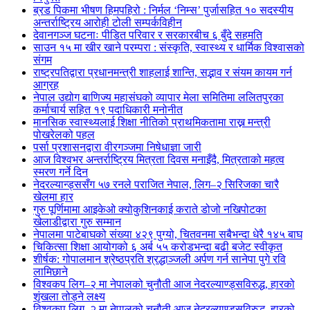
ब्रड पिकमा भीषण हिमपहिरो : निर्मल ‘निम्स’ पुर्जासहित १० सदस्यीय
अन्तर्राष्ट्रिय आरोही टोली सम्पर्कविहीन
देवानगञ्ज घटनाः पीडित परिवार र सरकारबीच ६ बुँदे सहमति
साउन १५ मा खीर खाने परम्परा : संस्कृति, स्वास्थ्य र धार्मिक विश्वासको
संगम
राष्ट्रपतिद्वारा प्रधानमन्त्री शाहलाई शान्ति, सद्भाव र संयम कायम गर्न
आग्रह
नेपाल उद्योग बाणिज्य महासंघको व्यापार मेला समितिमा ललितपुरका
कर्माचार्य सहित १९ पदाधिकारी मनोनीत
मानसिक स्वास्थ्यलाई शिक्षा नीतिको प्राथमिकतामा राख्न मन्त्री
पोखरेलको पहल
पर्सा प्रशासनद्वारा वीरगञ्जमा निषेधाज्ञा जारी
आज विश्वभर अन्तर्राष्ट्रिय मित्रता दिवस मनाइँदै, मित्रताको महत्व
स्मरण गर्ने दिन
नेदरल्यान्ड्ससँग ५७ रनले पराजित नेपाल, लिग–२ सिरिजका चारै
खेलमा हार
गुरु पूर्णिमामा आइकेओ क्योकुशिनकाई कराते डोजो नखिपोटका
खेलाडीद्वारा गुरु सम्मान
नेपालमा पाटेबाघको संख्या ४२९ पुग्यो, चितवनमा सबैभन्दा धेरै १४५ बाघ
चिकित्सा शिक्षा आयोगको ६ अर्ब ५५ करोडभन्दा बढी बजेट स्वीकृत
शीर्षक: गोपालमान श्रेष्ठप्रति श्रद्धाञ्जली अर्पण गर्न सानेपा पुगे रवि
लामिछाने
विश्वकप लिग–२ मा नेपालको चुनौती आज नेदरल्याण्ड्सविरुद्ध, हारको
शृंखला तोड्ने लक्ष्य
विश्वकप लिग–२ मा नेपालको चुनौती आज नेदरल्याण्ड्सविरुद्ध, हारको