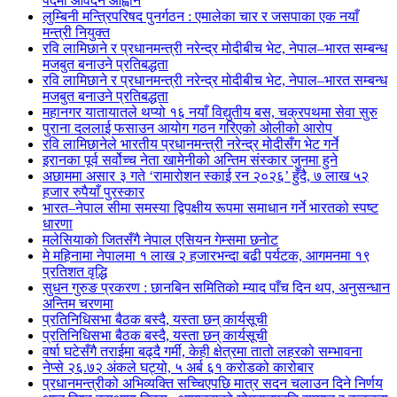
पदमा आवेदन आह्वान
लुम्बिनी मन्त्रिपरिषद पुनर्गठन : एमालेका चार र जसपाका एक नयाँ
मन्त्री नियुक्त
रवि लामिछाने र प्रधानमन्त्री नरेन्द्र मोदीबीच भेट, नेपाल–भारत सम्बन्ध
मजबुत बनाउने प्रतिबद्धता
रवि लामिछाने र प्रधानमन्त्री नरेन्द्र मोदीबीच भेट, नेपाल–भारत सम्बन्ध
मजबुत बनाउने प्रतिबद्धता
महानगर यातायातले थप्यो १६ नयाँ विद्युतीय बस, चक्रपथमा सेवा सुरु
पुराना दललाई फसाउन आयोग गठन गरिएको ओलीको आरोप
रवि लामिछानेले भारतीय प्रधानमन्त्री नरेन्द्र मोदीसँग भेट गर्ने
इरानका पूर्व सर्वोच्च नेता खामेनीको अन्तिम संस्कार जुनमा हुने
अछाममा असार ३ गते ‘रामारोशन स्काई रन २०२६’ हुँदै, ७ लाख ५२
हजार रुपैयाँ पुरस्कार
भारत–नेपाल सीमा समस्या द्विपक्षीय रूपमा समाधान गर्ने भारतको स्पष्ट
धारणा
मलेसियाको जितसँगै नेपाल एसियन गेम्समा छनोट
मे महिनामा नेपालमा १ लाख २ हजारभन्दा बढी पर्यटक, आगमनमा १९
प्रतिशत वृद्धि
सुधन गुरुङ प्रकरण : छानबिन समितिको म्याद पाँच दिन थप, अनुसन्धान
अन्तिम चरणमा
प्रतिनिधिसभा बैठक बस्दै, यस्ता छन् कार्यसूची
प्रतिनिधिसभा बैठक बस्दै, यस्ता छन् कार्यसूची
वर्षा घटेसँगै तराईमा बढ्दै गर्मी, केही क्षेत्रमा तातो लहरको सम्भावना
नेप्से २६.७२ अंकले घट्यो, ५ अर्ब ६१ करोडको कारोबार
प्रधानमन्त्रीको अभिव्यक्ति सच्चिएपछि मात्र सदन चलाउन दिने निर्णय