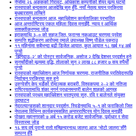
नेप्सेमा २६ अङ्कको गिरावट, अधिकांश कम्पनीको शेयर मूल्य घट्यो
रास्वपाको बन्दसत्र आजदेखि सुरु हुँदै, नयाँ नेतृत्व चयन प्रक्रिया
बुधबारसम्म लम्बिने
रास्वपाको बन्दसत्र आज, महाधिवेशन कार्यतालिका प्रभावित
आज अन्तर्राष्ट्रिय एकल महिला दिवस मनाइँदै, न्याय र आर्थिक
सशक्तीकरणमा जोड
इराकमाथि ३–० को सहज जित, फ्रान्स नकआउट चरणमा प्रवेश
सम्पत्ति शुद्धीकरण आरोपमा एमाले उपाध्यक्ष विष्णु पौडेल पक्राउ
११ महिनामा सबैभन्दा बढी डिजेल आयात, कुल आयात १८ खर्ब ९४ अर्ब
पुग्यो
‘झिँगेदाउ–२’ को पोस्टर सार्वजनिक, असोज २ देखि देशभर प्रदर्शन हुने
सुनचाँदीको मूल्यमा वृद्धि, तोलाको सुन २ लाख ८८ हजार ७ सय रुपैयाँ
पुग्यो
रास्वपाको महाधिवेशन आज निर्णायक चरणमा, राजनीतिक प्रतिवेदनपछि
निर्वाचन प्रक्रिया सुरु हुने
उरुग्वेसँग केप भर्डेको रोमाञ्चक बराबरी, विश्वकपमा २–२ को नतिजा
राष्ट्रियतामाथि शंका नगर्न प्रधानमन्त्री बालेन शाहको आग्रह
रास्वपाको प्रथम महाधिवेशन भरतपुरमा सुरु, रवि र बालेनले संयुक्त
उद्घाटन
नेदरल्यान्ड्सको शानदार प्रदर्शन, स्विडेनमाथि ५–१ को फराकिलो जित
नेपालमा विभिन्न कार्यक्रमसहित अन्तरराष्ट्रिय योग दिवस मनाइँदै
पोखरा महानगरको ७ अर्ब १५ करोड बजेट सार्वजनिक, पूर्वाधार र सेवा
विस्तारमा जोड
१६ सय वर्ष पुरानो रातो मच्छिन्द्रनाथ जात्रा आज ‘भोटो जात्रा’सँगै
सम्पन्न हुँदै