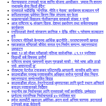
नेतन्याहुद्वारा ट्रम्पको गाजा शान्ति योजना अस्वीकार, ‘हमास निःशस्त्र
नभएसम्म सेना फिर्ता हुँदैन’
रास्वपाले भदौदेखि ‘नागरिक, नीति र नेतृत्व’ कार्यक्रम सञ्चालन गर्ने
कपिलवस्तुका पूर्वमेयर किरण सिंह जंगलमा मृत फेला
थाइल्यान्डको विद्यालय गोलीकाण्डमा मृतकको संख्या ९ पुग्यो
आज राष्ट्रिय भू–संरक्षण दिवस, देशभर वृक्षरोपण तथा सचेतनामूलक
कार्यक्रम
एनपिएलको तेस्रो संस्करण कात्तिक ९ देखि, मंसिर ५ गतेसम्म सञ्चालन
हुने
परराष्ट्र नीतिको केन्द्रमा आर्थिक कूटनीति : परराष्ट्रमन्त्री खनाल
महाङ्काल मन्दिरको चौघेरा सत्तल पुनःनिर्माण सम्पन्न, महानगरद्वारा
उद्घाटन
कक्षा १२ को मौका परीक्षाको नतिजा सार्वजनिक, ८१.१९ प्रतिशत
विद्यार्थी सबै विषयमा उत्तीर्ण
राष्ट्रिय सभामा गृहमन्त्री सुधन गुरुङको माफी : ‘मेरो भाषा अलि ठाडो
भयो, क्षमाप्रार्थी छु’
रौतहटमा पेट्रोल ट्याङ्कर पल्टिएपछि आगलागी, मानवीय क्षति भएन
काठमाडौंका प्रमुख प्रशासकीय अधिकृत सरोज गुरागाईं सेवा निवृत्त,
महानगरद्वारा सम्मानसहित बिदाइ
काठमाडौंका होटल–रेस्टुरेन्टलाई धुम्रपानका लागि छुट्टै स्थान अनिवार्य
बनाउन प्रशासनको निर्देशन
स्थानीय तह निर्वाचनका लागि रास्वपाको नयाँ कार्यविधि, उम्मेदवार
छनोटमा प्रारम्भिक निर्वाचनलाई ४० प्रतिशत भार
हर्मुज जलघाँटी खुलाउन अमेरिका–इरान वार्ता अन्तिम चरणमा, इरानलाई
ट्रम्पको कडा चेतावनी