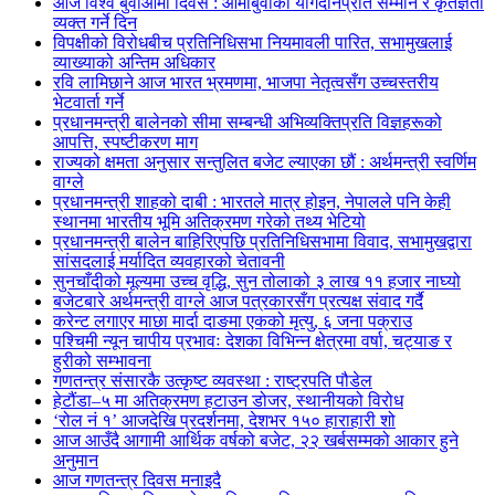
आज विश्व बुवाआमा दिवस : आमाबुवाको योगदानप्रति सम्मान र कृतज्ञता
व्यक्त गर्ने दिन
विपक्षीको विरोधबीच प्रतिनिधिसभा नियमावली पारित, सभामुखलाई
व्याख्याको अन्तिम अधिकार
रवि लामिछाने आज भारत भ्रमणमा, भाजपा नेतृत्वसँग उच्चस्तरीय
भेटवार्ता गर्ने
प्रधानमन्त्री बालेनको सीमा सम्बन्धी अभिव्यक्तिप्रति विज्ञहरूको
आपत्ति, स्पष्टीकरण माग
राज्यको क्षमता अनुसार सन्तुलित बजेट ल्याएका छौं : अर्थमन्त्री स्वर्णिम
वाग्ले
प्रधानमन्त्री शाहको दाबी : भारतले मात्र होइन, नेपालले पनि केही
स्थानमा भारतीय भूमि अतिक्रमण गरेको तथ्य भेटियो
प्रधानमन्त्री बालेन बाहिरिएपछि प्रतिनिधिसभामा विवाद, सभामुखद्वारा
सांसदलाई मर्यादित व्यवहारको चेतावनी
सुनचाँदीको मूल्यमा उच्च वृद्धि, सुन तोलाको ३ लाख ११ हजार नाघ्यो
बजेटबारे अर्थमन्त्री वाग्ले आज पत्रकारसँग प्रत्यक्ष संवाद गर्दै
करेन्ट लगाएर माछा मार्दा दाङमा एकको मृत्यु, ६ जना पक्राउ
पश्चिमी न्यून चापीय प्रभावः देशका विभिन्न क्षेत्रमा वर्षा, चट्याङ र
हुरीको सम्भावना
गणतन्त्र संसारकै उत्कृष्ट व्यवस्था : राष्ट्रपति पौडेल
हेटौंडा–५ मा अतिक्रमण हटाउन डोजर, स्थानीयको विरोध
‘रोल नं १’ आजदेखि प्रदर्शनमा, देशभर १५० हाराहारी शो
आज आउँदै आगामी आर्थिक वर्षको बजेट, २२ खर्बसम्मको आकार हुने
अनुमान
आज गणतन्त्र दिवस मनाइदै