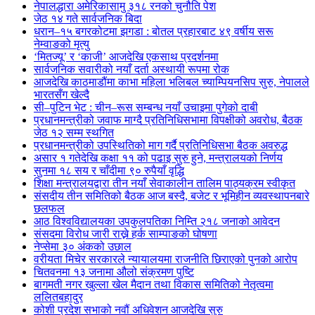
नेपालद्धारा अमेरिकासामु ३१८ रनको चुनौति पेश
जेठ १४ गते सार्वजनिक बिदा
धरान–१५ बगरकोटमा झगडा : बोतल प्रहारबाट ४९ वर्षीय सरू
नेम्वाङको मृत्यु
‘मितज्यू’ र ‘काजी’ आजदेखि एकसाथ प्रदर्शनमा
सार्वजनिक सवारीको नयाँ दर्ता अस्थायी रूपमा रोक
आजदेखि काठमाडौंमा काभा महिला भलिबल च्याम्पियनसिप सुरु, नेपालले
भारतसँग खेल्दै
सी–पुटिन भेट : चीन–रूस सम्बन्ध नयाँ उचाइमा पुगेको दाबी
प्रधानमन्त्रीको जवाफ माग्दै प्रतिनिधिसभामा विपक्षीको अवरोध, बैठक
जेठ १२ सम्म स्थगित
प्रधानमन्त्रीको उपस्थितिको माग गर्दै प्रतिनिधिसभा बैठक अवरुद्ध
असार १ गतेदेखि कक्षा ११ को पढाइ सुरु हुने, मन्त्रालयको निर्णय
सुनमा १८ सय र चाँदीमा ९० रुपैयाँ वृद्धि
शिक्षा मन्त्रालयद्वारा तीन नयाँ सेवाकालीन तालिम पाठ्यक्रम स्वीकृत
संसदीय तीन समितिको बैठक आज बस्दै, बजेट र भूमिहीन व्यवस्थापनबारे
छलफल
आठ विश्वविद्यालयका उपकुलपतिका निम्ति २१८ जनाको आवेदन
संसदमा विरोध जारी राख्ने हर्क साम्पाङको घोषणा
नेप्सेमा ३० अंकको उछाल
वरीयता मिचेर सरकारले न्यायालयमा राजनीति छिराएको पुनको आरोप
चितवनमा १३ जनामा औलो संक्रमण पुष्टि
बागमती नगर खुल्ला खेल मैदान तथा विकास समितिको नेतृत्वमा
ललितबहादुर
कोशी प्रदेश सभाको नवौं अधिवेशन आजदेखि सुरु