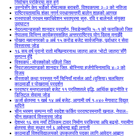
निर्वाचन प्रक्रिया सुरु हुने
उरुग्वेसँग केप भर्डेको रोमाञ्चक बराबरी, विश्वकपमा २–२ को नतिजा
राष्ट्रियतामाथि शंका नगर्न प्रधानमन्त्री बालेन शाहको आग्रह
रास्वपाको प्रथम महाधिवेशन भरतपुरमा सुरु, रवि र बालेनले संयुक्त
उद्घाटन
नेदरल्यान्ड्सको शानदार प्रदर्शन, स्विडेनमाथि ५–१ को फराकिलो जित
नेपालमा विभिन्न कार्यक्रमसहित अन्तरराष्ट्रिय योग दिवस मनाइँदै
पोखरा महानगरको ७ अर्ब १५ करोड बजेट सार्वजनिक, पूर्वाधार र सेवा
विस्तारमा जोड
१६ सय वर्ष पुरानो रातो मच्छिन्द्रनाथ जात्रा आज ‘भोटो जात्रा’सँगै
सम्पन्न हुँदै
विश्वकप : मोरक्कोको पहिलो जित
स्विट्जरल्याण्डको शानदार जित, बोस्निया हर्जगोभिनामाथि ४–२ को
विजय
वीरताको कथा प्रस्तुत गर्ने चिनियाँ मार्सल आर्ट (वुसिया) चलचित्र
काठमाडौं र पोखरामा प्रदर्शन
परराष्ट्र मन्त्रालयको बजेट ११ प्रतिशतले वृद्धि, आर्थिक कूटनीति र
डिजिटल सेवामा जोड
ऊर्जा क्षेत्रमा १ खर्ब १४ अर्ब बजेट, आगामी वर्ष १,०४० मेगावाट विद्युत्
थपिने
चीन भ्रमण सम्पन्न गरी स्वदेश फर्किए परराष्ट्रमन्त्री खनाल, नेपाल–
चीन सहकार्य विस्तारमा जोड
देशभर १६ सय नयाँ टेलिकम टावर निर्माण प्रक्रिया अघि बढ्यो, ग्रामीण
क्षेत्रमा सेवा सुधार गर्न ६ अर्बभन्दा बढी लगानी
काठमाडौं विश्वविद्यालयको उपकुलपति पदका लागि आवेदन आह्वान