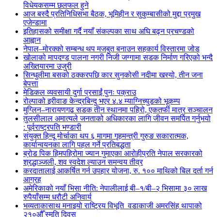
विधेयकसम्म छलफल हुने
आज बस्दै प्रतिनिधिसभा बैठक, भूमिहीन र सुकुम्बासीको मुद्दा प्रमुख
एजेन्डामा
इतिहासको समीक्षा गर्दै नयाँ संकल्पका साथ अघि बढ्न प्रचण्डको
आह्वान
नेपाल–मोरक्को सम्बन्ध थप मजबुत बनाउन सहकार्य विस्तारमा जोड
खोलाको मापदण्ड पालना नगरी निजी जग्गामा सडक निर्माण गरिएको भन्दै
अख्तियारमा उजुरी
सिन्धुलीमा बसको ठक्करपछि कार सुनकोसी नदीमा खस्यो, तीन जना
बेपत्ता
मेडिकल व्यवसायी दुर्गा प्रसाईं पुनः पक्राउ
रोल्पाको इरीवाङ केन्द्रबिन्दु भएर ४.४ म्याग्निच्युडको भूकम्प
मुग्लिन–नारायणगढ सडक तीन स्थानमा पहिरो, एकतर्फी मात्र सञ्चालन
तुलसीलाल अमात्यले जनताको अधिकारका लागि जीवन समर्पित गर्नुभयो
: पूर्वराष्ट्रपति भण्डारी
संयुक्त हिन्दू मोर्चाका थप ६ मागमा गृहमन्त्री गुरुङ सकारात्मक,
कार्यान्वयनका लागि पहल गर्ने प्रतिबद्धता
ब्रोड पिक हिमपहिरोमा ज्यान गुमाएका आरोहीप्रति नेपाल सरकारको
श्रद्धाञ्जली, शव स्वदेश ल्याउन समन्वय तीव्र
करदातालाई आकर्षित गर्न उपहार योजना, रु. १०० माथिको बिल दर्ता गर्न
आग्रह
अमेरिकाको नयाँ भिसा नीति: नेपालीलाई बी–१/बी–२ भिसामा ३० लाख
रुपैयाँसम्म धरौटी अनिवार्य
भव्यताकासाथ मनाइयो राष्ट्रिय विभूति वडाकाजी अमरसिंह थापाको
२१०औँ स्मृति दिवस