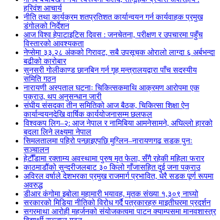
हरिवंश आचार्य
नीति तथा कार्यक्रम शतप्रतिशत कार्यान्वयन गर्न कार्यवाहक प्रमुख
डंगोलको निर्देशन
आज विश्व हेपाटाइटिस दिवस : जनचेतना, परीक्षण र उपचारमा पहुँच
विस्तारको आवश्यकता
नेप्सेमा ३३.२८ अंकको गिरावट, सबै उपसूचक ओरालो लाग्दा ६ अर्बभन्दा
बढीको कारोबार
सुनसरी गोलीकाण्ड छानबिन गर्न गृह मन्त्रालयद्वारा पाँच सदस्यीय
समिति गठन
नारायणी अस्पताल घटनाः चिकित्सकमाथि आक्रमण आरोपमा एक
पक्राउ, थप अनुसन्धान जारी
संघीय संसदका तीन समितिको आज बैठक, चिकित्सा शिक्षा ऐन
कार्यान्वयनदेखि वार्षिक कार्ययोजनासम्म छलफल
विश्वकप लिग–२: आज नेपाल र नामिबिया आमनेसामने, अघिल्लो हारको
बदला लिने लक्ष्यमा नेपाल
सिमलतालमा पहिरो पन्छाइएपछि मुग्लिन–नारायणगढ सडक पुनः
सञ्चालन
हेटौँडामा रक्ताम्य अवस्थामा पुरुष मृत फेला, सँगै रहेकी महिला फरार
काठमाडौंको सुन्दरीजलबाट ३० किलो गाँजासहित दुई जना पक्राउ
अविरल वर्षाले देशभरका प्रमुख राजमार्ग प्रभावित, धेरै सडक पूर्ण रूपमा
अवरुद्ध
डीआर कंगोमा इबोला महामारी भयावह, मृतक संख्या १,३०९ नाघ्यो
सरकारको मिडिया नीतिको विरोध गर्दै पत्रकारहरु माइतीघरमा प्रदर्शन
सगरमाथा आरोही महर्जनको संयोजकत्वमा पाटन क्याम्पसमा मानवशास्त्र