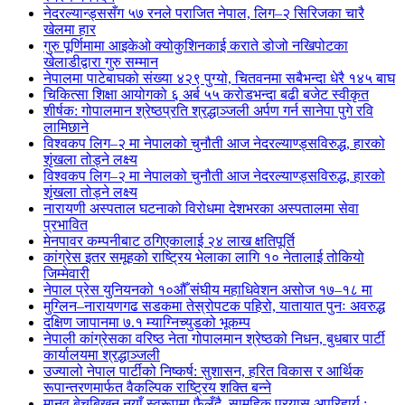
नेदरल्यान्ड्ससँग ५७ रनले पराजित नेपाल, लिग–२ सिरिजका चारै
खेलमा हार
गुरु पूर्णिमामा आइकेओ क्योकुशिनकाई कराते डोजो नखिपोटका
खेलाडीद्वारा गुरु सम्मान
नेपालमा पाटेबाघको संख्या ४२९ पुग्यो, चितवनमा सबैभन्दा धेरै १४५ बाघ
चिकित्सा शिक्षा आयोगको ६ अर्ब ५५ करोडभन्दा बढी बजेट स्वीकृत
शीर्षक: गोपालमान श्रेष्ठप्रति श्रद्धाञ्जली अर्पण गर्न सानेपा पुगे रवि
लामिछाने
विश्वकप लिग–२ मा नेपालको चुनौती आज नेदरल्याण्ड्सविरुद्ध, हारको
शृंखला तोड्ने लक्ष्य
विश्वकप लिग–२ मा नेपालको चुनौती आज नेदरल्याण्ड्सविरुद्ध, हारको
शृंखला तोड्ने लक्ष्य
नारायणी अस्पताल घटनाको विरोधमा देशभरका अस्पतालमा सेवा
प्रभावित
मेनपावर कम्पनीबाट ठगिएकालाई २४ लाख क्षतिपूर्ति
कांग्रेस इतर समूहको राष्ट्रिय भेलाका लागि १० नेतालाई तोकियो
जिम्मेवारी
नेपाल प्रेस युनियनको १०औँ संघीय महाधिवेशन असोज १७–१८ मा
मुग्लिन–नारायणगढ सडकमा तेस्रोपटक पहिरो, यातायात पुनः अवरुद्ध
दक्षिण जापानमा ७.१ म्याग्निच्युडको भूकम्प
नेपाली कांग्रेसका वरिष्ठ नेता गोपालमान श्रेष्ठको निधन, बुधबार पार्टी
कार्यालयमा श्रद्धाञ्जली
उज्यालो नेपाल पार्टीको निष्कर्ष: सुशासन, हरित विकास र आर्थिक
रूपान्तरणमार्फत वैकल्पिक राष्ट्रिय शक्ति बन्ने
मानव बेचबिखन नयाँ स्वरूपमा फैलँदै, सामूहिक प्रयास अपरिहार्य :