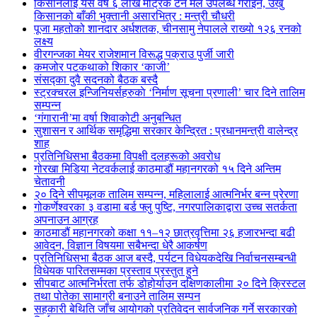
किसानलाई यस वर्ष ६ लाख मेट्रिक टन मल उपलब्ध गराइने, उखु
किसानको बाँकी भुक्तानी असारभित्र : मन्त्री चौधरी
पूजा महतोको शानदार अर्धशतक, चीनसामु नेपालले राख्यो १२६ रनको
लक्ष्य
वीरगन्जका मेयर राजेशमान विरूद्ध पक्राउ पुर्जी जारी
कमजोर पटकथाको शिकार ‘काजी’
संसद्का दुवै सदनको बैठक बस्दै
स्ट्रक्चरल इन्जिनियर्सहरुकाे ‘निर्माण सूचना प्रणाली’ चार दिने तालिम
सम्पन्न
‘गंगारानी’मा वर्षा शिवाकोटी अनुबन्धित
सुशासन र आर्थिक समृद्धिमा सरकार केन्द्रित : प्रधानमन्त्री वालेन्द्र
शाह
प्रतिनिधिसभा बैठकमा विपक्षी दलहरूको अवरोध
गोरखा मिडिया नेटवर्कलाई काठमाडौं महानगरको १५ दिने अन्तिम
चेतावनी
२० दिने सीपमूलक तालिम सम्पन्न, महिलालाई आत्मनिर्भर बन्न प्रेरणा
गोकर्णेश्वरका ३ वडामा बर्ड फ्लु पुष्टि, नगरपालिकाद्वारा उच्च सतर्कता
अपनाउन आग्रह
काठमाडौं महानगरको कक्षा ११–१२ छात्रवृत्तिमा २६ हजारभन्दा बढी
आवेदन, विज्ञान विषयमा सबैभन्दा धेरै आकर्षण
प्रतिनिधिसभा बैठक आज बस्दै, पर्यटन विधेयकदेखि निर्वाचनसम्बन्धी
विधेयक पारितसम्मका प्रस्ताव प्रस्तुत हुने
सीपबाट आत्मनिर्भरता तर्फ डोहोर्याउन दक्षिणकालीमा २० दिने क्रिस्टल
तथा पोतेका सामाग्री बनाउने तालिम सम्पन
सहकारी बेथिति जाँच आयोगको प्रतिवेदन सार्वजनिक गर्ने सरकारको