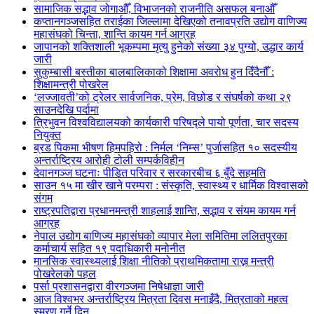
सामाजिक सद्भाव जोगाऔँ, विभाजनको राजनीति असफल बनाऔँ
कप्तानगञ्जसहित तराईका जिल्लामा देखिएको तनावप्रति उद्योग वाणिज्य
महासंघको चिन्ता, शान्ति कायम गर्न आग्रह
जापानको शक्तिशाली भूकम्पमा मृत्यु हुनेको संख्या ३४ पुग्यो, उद्धार कार्य
जारी
सुकुम्बासी बस्तीका बालबालिकाको शिक्षामा अवरोध हुन दिँदैनौँ :
शिक्षामन्त्री पोखरेल
‘लज्जावती’को ट्रेलर सार्वजनिक, प्रेम, विछोड र संघर्षको कथा २९
साउनदेखि पर्दामा
त्रिभुवन विश्वविद्यालयको कार्यकारी परिषद्ले पायो पूर्णता, चार सदस्य
नियुक्त
ब्रड पिकमा भीषण हिमपहिरो : निर्मल ‘निम्स’ पुर्जासहित १० सदस्यीय
अन्तर्राष्ट्रिय आरोही टोली सम्पर्कविहीन
देवानगञ्ज घटनाः पीडित परिवार र सरकारबीच ६ बुँदे सहमति
साउन १५ मा खीर खाने परम्परा : संस्कृति, स्वास्थ्य र धार्मिक विश्वासको
संगम
राष्ट्रपतिद्वारा प्रधानमन्त्री शाहलाई शान्ति, सद्भाव र संयम कायम गर्न
आग्रह
नेपाल उद्योग बाणिज्य महासंघको व्यापार मेला समितिमा ललितपुरका
कर्माचार्य सहित १९ पदाधिकारी मनोनीत
मानसिक स्वास्थ्यलाई शिक्षा नीतिको प्राथमिकतामा राख्न मन्त्री
पोखरेलको पहल
पर्सा प्रशासनद्वारा वीरगञ्जमा निषेधाज्ञा जारी
आज विश्वभर अन्तर्राष्ट्रिय मित्रता दिवस मनाइँदै, मित्रताको महत्व
स्मरण गर्ने दिन