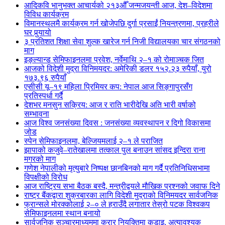
आदिकवि भानुभक्त आचार्यको २१३औँ जन्मजयन्ती आज, देश–विदेशमा
विविध कार्यक्रम
विमानस्थलमै कार्यक्रम गर्न खोजेपछि दुर्गा प्रसाईं नियन्त्रणमा, प्रहरीले
घर पुर्‍यायो
३ प्रतिशत शिक्षा सेवा शुल्क खारेज गर्न निजी विद्यालयका चार संगठनको
माग
इङ्ल्यान्ड सेमिफाइनलमा प्रवेश, नर्वेमाथि २–१ को रोमाञ्चक जित
आजको विदेशी मुद्रा विनिमयदर: अमेरिकी डलर १५२.२३ रुपैयाँ, युरो
१७३.९६ रुपैयाँ
एसीसी यू–१९ महिला प्रिमियर कप: नेपाल आज सिङ्गापुरसँग
प्रतिस्पर्धा गर्दै
देशभर मनसुन सक्रिय: आज र राति भारीदेखि अति भारी वर्षाको
सम्भावना
आज विश्व जनसंख्या दिवस : जनसंख्या व्यवस्थापन र दिगो विकासमा
जोड
स्पेन सेमिफाइनलमा, बेल्जियमलाई २–१ ले पराजित
झापाको कजुवे–रातेखालमा तत्काल पुल बनाउन सांसद इन्दिरा राना
मगरको माग
गणेश नेपालीको मृत्युबारे निष्पक्ष छानबिनको माग गर्दै प्रतिनिधिसभामा
विपक्षीको विरोध
आज राष्ट्रिय सभा बैठक बस्दै, मन्त्रीद्वयले मौखिक प्रश्नको जवाफ दिने
राष्ट्र बैंकद्वारा शुक्रबारका लागि विदेशी मुद्राको विनिमयदर सार्वजनिक
फ्रान्सले मोरक्कोलाई २–० ले हराउँदै लगातार तेस्रो पटक विश्वकप
सेमिफाइनलमा स्थान बनायो
सार्वजनिक सञ्चारमाध्यममा करार नियुक्तिमा कडाइ, अत्यावश्यक