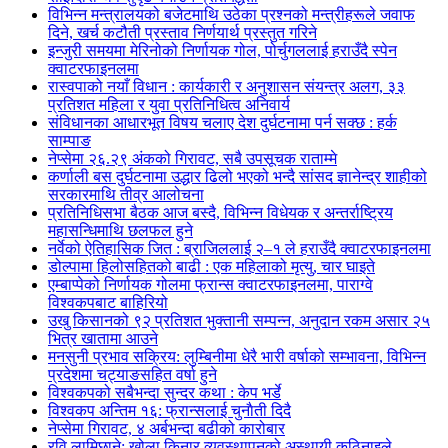
विभिन्न मन्त्रालयको बजेटमाथि उठेका प्रश्नको मन्त्रीहरूले जवाफ
दिने, खर्च कटौती प्रस्ताव निर्णयार्थ प्रस्तुत गरिने
इन्जुरी समयमा मेरिनोको निर्णायक गोल, पोर्चुगललाई हराउँदै स्पेन
क्वाटरफाइनलमा
रास्वपाको नयाँ विधान : कार्यकारी र अनुशासन संयन्त्र अलग, ३३
प्रतिशत महिला र युवा प्रतिनिधित्व अनिवार्य
संविधानका आधारभूत विषय चलाए देश दुर्घटनामा पर्न सक्छ : हर्क
साम्पाङ
नेप्सेमा २६.२९ अंकको गिरावट, सबै उपसूचक राताम्मे
कर्णाली बस दुर्घटनामा उद्धार ढिलो भएको भन्दै सांसद ज्ञानेन्द्र शाहीको
सरकारमाथि तीव्र आलोचना
प्रतिनिधिसभा बैठक आज बस्दै, विभिन्न विधेयक र अन्तर्राष्ट्रिय
महासन्धिमाथि छलफल हुने
नर्वेको ऐतिहासिक जित : ब्राजिललाई २–१ ले हराउँदै क्वाटरफाइनलमा
डोल्पामा हिलोसहितको बाढी : एक महिलाको मृत्यु, चार घाइते
एम्बाप्पेको निर्णायक गोलमा फ्रान्स क्वाटरफाइनलमा, पाराग्वे
विश्वकपबाट बाहिरियो
उखु किसानको ९२ प्रतिशत भुक्तानी सम्पन्न, अनुदान रकम असार २५
भित्र खातामा आउने
मनसुनी प्रभाव सक्रिय: लुम्बिनीमा धेरै भारी वर्षाको सम्भावना, विभिन्न
प्रदेशमा चट्याङसहित वर्षा हुने
विश्वकपको सबैभन्दा सुन्दर कथा : केप भर्डे
विश्वकप अन्तिम १६: फ्रान्सलाई चुनाैती दिदै
नेप्सेमा गिरावट, ४ अर्बभन्दा बढीको कारोबार
रवि लामिछाने: खोला किनार व्यवस्थापनको अस्थायी कठिनाइले