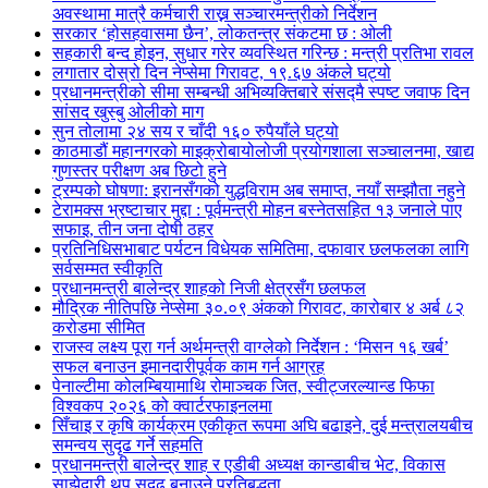
अवस्थामा मात्रै कर्मचारी राख्न सञ्चारमन्त्रीको निर्देशन
सरकार ‘होसहवासमा छैन’, लोकतन्त्र संकटमा छ : ओली
सहकारी बन्द होइन, सुधार गरेर व्यवस्थित गरिन्छ : मन्त्री प्रतिभा रावल
लगातार दोस्रो दिन नेप्सेमा गिरावट, १९.६७ अंकले घट्यो
प्रधानमन्त्रीको सीमा सम्बन्धी अभिव्यक्तिबारे संसद्मै स्पष्ट जवाफ दिन
सांसद खुस्बु ओलीको माग
सुन तोलामा २४ सय र चाँदी १६० रुपैयाँले घट्यो
काठमाडौं महानगरको माइक्रोबायोलोजी प्रयोगशाला सञ्चालनमा, खाद्य
गुणस्तर परीक्षण अब छिटो हुने
ट्रम्पको घोषणा: इरानसँगको युद्धविराम अब समाप्त, नयाँ सम्झौता नहुने
टेरामक्स भ्रष्टाचार मुद्दा : पूर्वमन्त्री मोहन बस्नेतसहित १३ जनाले पाए
सफाइ, तीन जना दोषी ठहर
प्रतिनिधिसभाबाट पर्यटन विधेयक समितिमा, दफावार छलफलका लागि
सर्वसम्मत स्वीकृति
प्रधानमन्त्री बालेन्द्र शाहको निजी क्षेत्रसँग छलफल
मौद्रिक नीतिपछि नेप्सेमा ३०.०९ अंकको गिरावट, कारोबार ४ अर्ब ८२
करोडमा सीमित
राजस्व लक्ष्य पूरा गर्न अर्थमन्त्री वाग्लेको निर्देशन : ‘मिसन १६ खर्ब’
सफल बनाउन इमानदारीपूर्वक काम गर्न आग्रह
पेनाल्टीमा कोलम्बियामाथि रोमाञ्चक जित, स्वीट्जरल्यान्ड फिफा
विश्वकप २०२६ को क्वार्टरफाइनलमा
सिँचाइ र कृषि कार्यक्रम एकीकृत रूपमा अघि बढाइने, दुई मन्त्रालयबीच
समन्वय सुदृढ गर्ने सहमति
प्रधानमन्त्री बालेन्द्र शाह र एडीबी अध्यक्ष कान्डाबीच भेट, विकास
साझेदारी थप सुदृढ बनाउने प्रतिबद्धता