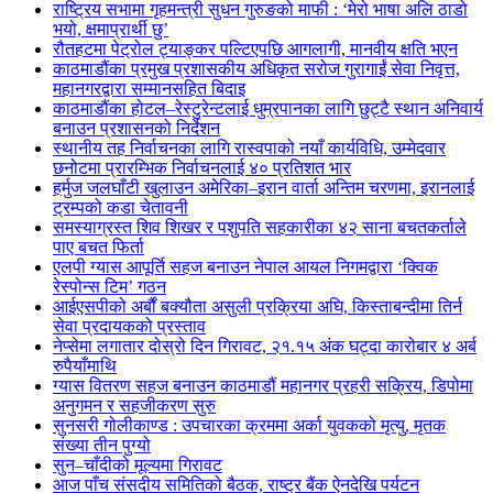
राष्ट्रिय सभामा गृहमन्त्री सुधन गुरुङको माफी : ‘मेरो भाषा अलि ठाडो
भयो, क्षमाप्रार्थी छु’
रौतहटमा पेट्रोल ट्याङ्कर पल्टिएपछि आगलागी, मानवीय क्षति भएन
काठमाडौंका प्रमुख प्रशासकीय अधिकृत सरोज गुरागाईं सेवा निवृत्त,
महानगरद्वारा सम्मानसहित बिदाइ
काठमाडौंका होटल–रेस्टुरेन्टलाई धुम्रपानका लागि छुट्टै स्थान अनिवार्य
बनाउन प्रशासनको निर्देशन
स्थानीय तह निर्वाचनका लागि रास्वपाको नयाँ कार्यविधि, उम्मेदवार
छनोटमा प्रारम्भिक निर्वाचनलाई ४० प्रतिशत भार
हर्मुज जलघाँटी खुलाउन अमेरिका–इरान वार्ता अन्तिम चरणमा, इरानलाई
ट्रम्पको कडा चेतावनी
समस्याग्रस्त शिव शिखर र पशुपति सहकारीका ४२ साना बचतकर्ताले
पाए बचत फिर्ता
एलपी ग्यास आपूर्ति सहज बनाउन नेपाल आयल निगमद्वारा ‘क्विक
रेस्पोन्स टिम’ गठन
आईएसपीको अर्बौं बक्यौता असुली प्रक्रिया अघि, किस्ताबन्दीमा तिर्न
सेवा प्रदायकको प्रस्ताव
नेप्सेमा लगातार दोस्रो दिन गिरावट, २१.१५ अंक घट्दा कारोबार ४ अर्ब
रुपैयाँमाथि
ग्यास वितरण सहज बनाउन काठमाडौं महानगर प्रहरी सक्रिय, डिपोमा
अनुगमन र सहजीकरण सुरु
सुनसरी गोलीकाण्ड : उपचारका क्रममा अर्का युवकको मृत्यु, मृतक
संख्या तीन पुग्यो
सुन–चाँदीको मूल्यमा गिरावट
आज पाँच संसदीय समितिको बैठक, राष्ट्र बैंक ऐनदेखि पर्यटन