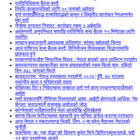
प्रतिनिधिसभा बैठक बस्दै
त्रिवि उपकुलपतिको लागि ५० जनाको आवेदन
दुर्गा प्रसाईँविरुद्ध राज्यविरुद्धको कसुर र विद्युतीय कारोबार ऐनअन्तर्गत
मुद्दा दर्ता
नेप्सेमा लगातार गिरावट, कारोबार रकम ३ अर्बमाथि
अर्थमन्त्री अनुपस्थित भएपछि प्रतिनिधि सभा बैठक १५ मिनेटका लागि
स्थगित
भगवान बचाउनुपर्ने अवस्थामा ललितपुर, सांसद खरेलको चिन्ता
आज राष्ट्रिय सभा बैठक बस्दै, विनियोजन विधेयकका सिद्धान्तमाथि
छलफल हुने
प्रधानन्यायाधीश सिफारिस विवाद : नेपाल बारको आज लाल्टिन प्रदर्शन
समस्याग्रस्त सहकारीका साना बचतकर्ताको रकम फिर्ता सुरु, पहिलो
दिन ३७८ जनाको फिर्ता
बालुवाटारमा ‘नेपाल हस्तकला प्रदर्शनी २०२६’ हुँदै, ७० स्टलमा
स्थानीय कला र परिकारको स्वाद
रोकिएका रिट र निवेदनहरू तत्काल दर्ता गर्न कामु प्रधानन्यायाधीशको
आदेश
नयाँ सरकारसँगै नीतिगत स्थिरताको आशा, आईटी क्षेत्रलाई आर्थिक ‘गेम
चेन्जर’ बनाउनुपर्ने सभामुख अर्यालको जोड
कांग्रेसको प्रदेशस्तरीय भेला आजदेखि धुलिखेलमा
कान्स फिल्म फेस्टिभलमा सहभागी हुन सुनिता डंगोल फ्रान्स प्रस्थान
आज नेपाल र स्कटल्याण्ड भिड्दै, लिग–२ मा घरेलु मैदानमा नेपालको
चुनौती
चलचित्र ‘बाः एक योद्धा’को वितरण कुवेर सिने डिस्ट्रिब्युसनलाई, भदौ
१९ बाट प्रदर्शनमा आउने