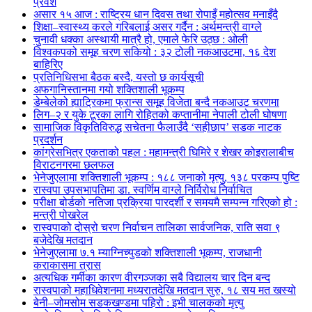
प्रवेश
असार १५ आज : राष्ट्रिय धान दिवस तथा रोपाइँ महोत्सव मनाइँदै
शिक्षा–स्वास्थ्य करले गरिबलाई असर गर्दैन : अर्थमन्त्री वाग्ले
चुनावी धक्का अस्थायी मात्रै हो, एमाले फेरि उठ्छ : ओली
विश्वकपको समूह चरण सकियो : ३२ टोली नकआउटमा, १६ देश
बाहिरिए
प्रतिनिधिसभा बैठक बस्दै, यस्तो छ कार्यसूची
अफगानिस्तानमा गयो शक्तिशाली भूकम्प
डेम्बेलेको ह्याट्रिकमा फ्रान्स समूह विजेता बन्दै नकआउट चरणमा
लिग–२ र युके टूरका लागि रोहितको कप्तानीमा नेपाली टोली घोषणा
सामाजिक विकृतिविरुद्ध सचेतना फैलाउँदै ‘सहीछाप’ सडक नाटक
प्रदर्शन
कांग्रेसभित्र एकताको पहल : महामन्त्री घिमिरे र शेखर कोइरालाबीच
विराटनगरमा छलफल
भेनेजुएलामा शक्तिशाली भूकम्प : १८८ जनाको मृत्यु, १३८ परकम्प पुष्टि
रास्वपा उपसभापतिमा डा. स्वर्णिम वाग्ले निर्विरोध निर्वाचित
परीक्षा बोर्डको नतिजा प्रक्रिया पारदर्शी र समयमै सम्पन्न गरिएको हो :
मन्त्री पोखरेल
रास्वपाको दोस्रो चरण निर्वाचन तालिका सार्वजनिक, राति सवा ९
बजेदेखि मतदान
भेनेजुएलामा ७.१ म्याग्निच्युडको शक्तिशाली भूकम्प, राजधानी
कराकासमा त्रास
अत्यधिक गर्मीका कारण वीरगञ्जका सबै विद्यालय चार दिन बन्द
रास्वपाको महाधिवेशनमा मध्यरातदेखि मतदान सुरु, १८ सय मत खस्यो
बेनी–जोमसोम सडकखण्डमा पहिरो : इभी चालकको मृत्यु