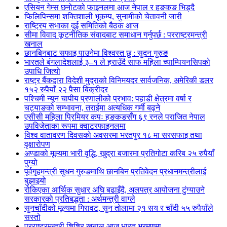
एसियन गेम्स छनोटको फाइनलमा आज नेपाल र हङकङ भिड्दै
फिलिपिन्समा शक्तिशाली भूकम्प, सुनामीको चेतावनी जारी
राष्ट्रिय सभाका दुई समितिको बैठक आज
सीमा विवाद कूटनीतिक संवादबाट समाधान गर्नुपर्छ : परराष्ट्रमन्त्री
खनाल
छानबिनबाट सफाइ पाउनेमा विश्वस्त छु : सुदन गुरुङ
भारतले बंगलादेशलाई ३–१ ले हराउँदै साफ महिला च्याम्पियनसिपको
उपाधि जित्यो
राष्ट्र बैंकद्वारा विदेशी मुद्राको विनिमयदर सार्वजनिक, अमेरिकी डलर
१५२ रुपैयाँ २२ पैसा बिक्रीदर
पश्चिमी न्यून चापीय प्रणालीको प्रभाव: पहाडी क्षेत्रमा वर्षा र
चट्याङको सम्भावना, तराईमा अत्यधिक गर्मी बढ्ने
एसीसी महिला प्रिमियर कपः हङकङसँग ६९ रनले पराजित नेपाल
उपविजेताका रूपमा क्वाटरफाइनलमा
विश्व वातावरण दिवसको अवसरमा भरतपुर १८ मा सरसफाइ तथा
वृक्षारोपण
अण्डाको मूल्यमा भारी वृद्धि, खुद्रा बजारमा प्रतिगोटा करिब २५ रुपैयाँ
पुग्यो
पूर्वगृहमन्त्री सुधन गुरुङमाथि छानबिन प्रतिवेदन प्रधानमन्त्रीलाई
बुझाइयो
रोकिएका आर्थिक सुधार अघि बढाइँदै, अलपत्र आयोजना टुंग्याउने
सरकारको प्रतिबद्धता : अर्थमन्त्री वाग्ले
सुनचाँदीको मूल्यमा गिरावट, सुन तोलामा २१ सय र चाँदी ५५ रुपैयाँले
सस्तो
परराष्ट्रमन्त्री शिशिर खनाल आज भारत भ्रमणमा