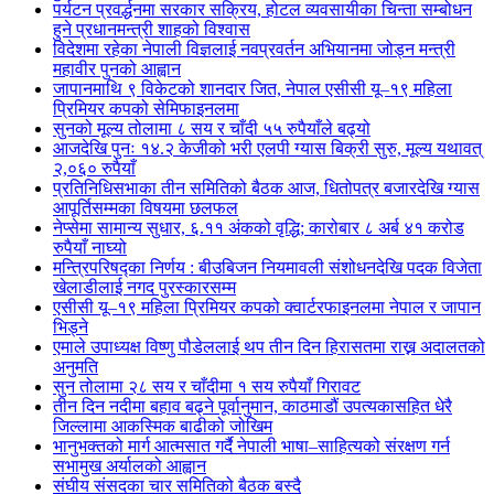
पर्यटन प्रवर्द्धनमा सरकार सक्रिय, होटल व्यवसायीका चिन्ता सम्बोधन
हुने प्रधानमन्त्री शाहको विश्वास
विदेशमा रहेका नेपाली विज्ञलाई नवप्रवर्तन अभियानमा जोड्न मन्त्री
महावीर पुनको आह्वान
जापानमाथि ९ विकेटको शानदार जित, नेपाल एसीसी यू–१९ महिला
प्रिमियर कपको सेमिफाइनलमा
सुनको मूल्य तोलामा ८ सय र चाँदी ५५ रुपैयाँले बढ्यो
आजदेखि पुनः १४.२ केजीको भरी एलपी ग्यास बिक्री सुरु, मूल्य यथावत्
२,०६० रुपैयाँ
प्रतिनिधिसभाका तीन समितिको बैठक आज, धितोपत्र बजारदेखि ग्यास
आपूर्तिसम्मका विषयमा छलफल
नेप्सेमा सामान्य सुधार, ६.११ अंकको वृद्धि; कारोबार ८ अर्ब ४१ करोड
रुपैयाँ नाघ्यो
मन्त्रिपरिषद्का निर्णय : बीउबिजन नियमावली संशोधनदेखि पदक विजेता
खेलाडीलाई नगद पुरस्कारसम्म
एसीसी यू–१९ महिला प्रिमियर कपको क्वार्टरफाइनलमा नेपाल र जापान
भिड्ने
एमाले उपाध्यक्ष विष्णु पौडेललाई थप तीन दिन हिरासतमा राख्न अदालतको
अनुमति
सुन तोलामा २८ सय र चाँदीमा १ सय रुपैयाँ गिरावट
तीन दिन नदीमा बहाव बढ्ने पूर्वानुमान, काठमाडौं उपत्यकासहित धेरै
जिल्लामा आकस्मिक बाढीको जोखिम
भानुभक्तको मार्ग आत्मसात गर्दै नेपाली भाषा–साहित्यको संरक्षण गर्न
सभामुख अर्यालको आह्वान
संघीय संसदका चार समितिको बैठक बस्दै