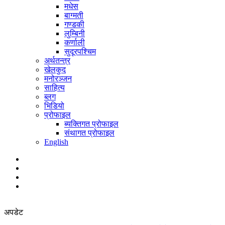
मधेस
बाग्मती
गण्डकी
लुम्बिनी
कर्णाली
सुदूरपश्चिम
अर्थतन्त्र
खेलकुद
मनोरञ्जन
साहित्य
ब्लग
भिडियो
प्रोफाइल
ब्यक्तिगत प्रोफाइल
संथागत प्रोफाइल
English
अपडेट