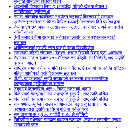
सुनुवाइ समितिमा वितरण गरिने
आईसीसी विश्वकप लिग–२ आजदेखि, पहिलो खेलमा नेपाल र
नामिबियाको प्रतिस्पर्धा
नेपाल–चीनबीच चलचित्र र पर्यटन सहकार्य विस्तारबारे छलफल,
एभरेस्ट इन्टरनेसनल फिल्म फेस्टिभललाई निरन्तरता दिने प्रतिबद्धता
नेप्सेमा ४१.७० अंकको उत्साहजनक उछाल, कारोबार ५ अर्ब ५१ करोड
रुपैयाँ नाघ्यो
पुँजी बजार र बीमा क्षेत्रका सरोकारवालासँग आज प्रधानमन्त्रीको
छलफल
अर्जेन्टिनालाई हराउँदै स्पेन दोस्रो पटक विश्वविजेता
साउनको पहिलो सोमबार : देशभर भगवान् शिवको विशेष पूजा–आराधना
नेपालमा आज १ हजार २५० मेट्रिक टन डीएपी मल भित्रिँदै, थप आपूर्ति
क्रमशः आउने
राष्ट्रिय सभाका तीन समितिको आज बैठक, ऐन कार्यान्वयनदेखि राष्ट्रिय
महिला आयोगको प्रतिवेदनसम्म छलफल
वी.पी. कोइरालाको स्मृति सप्ताहको अवसरमा अन्तरमाध्यमिक
वक्तृत्वकला प्रतियोगिता सम्पन्न
रुकुमपूर्व केन्द्रविन्दु भएर ५ रेक्टर स्केलको भूकम्प
विकासको केन्द्रमा मानव र प्रकृति हुनुपर्छ : राष्ट्रपति पौडेल
विकासको केन्द्रमा मानव र प्रकृति हुनुपर्छ : राष्ट्रपति पौडेल
नारायणगढ–मुग्लिन सडकमा ओभरटेक बढ्दा दुर्घटना र जाम,
प्रशासनद्वारा ट्राफिक नियम पालना गर्न आग्रह
सुन तोलामा रु १,९०० र चाँदी रु ४० ले महँगियो
जिडिपीमा मधेसको योगदान बढाउन उत्पादन, उद्योग र लगानीमा प्रदेश
सरकारको जोड