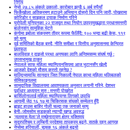
निर्णय
नेप्से २७.८५ अंकले उकालो, कारोबार झन्डै ६ अर्ब रुपैयाँ
फिर्केखोला अतिक्रमण हटाउने अभियान दोस्रो दिन पनि जारी, पोखरामा
कोरिडोर र साइकल ट्र्याक निर्माण गरिने
युरोपेली युनियनका २२ राजदूत तथा नियोग उपप्रमुखद्धारा प्रधानमन्त्री
बालेनसंग सामुहिक भेट्ने
कंगोमा इबोला संक्रमण तीव्र रूपमा फैलिँदै: ९०० भन्दा बढी केस, ११९
को मृत्यु
दुई समितिको बैठक बस्दै, नीति समीक्षा र वित्तीय अनुशासनमा केन्द्रित
छलफल
बालविवाह र दाइजो प्रथा अन्त्यका लागि अन्तिमसम्म संघर्ष गर्छु :
उपसभामुख ठाकुर
नेपालले साफ महिला च्याम्पियनसिपमा आज भुटानसँग खेल्दै
आजको देशको मौसम कस्तो रहनेछ ?
माल्दिभ्समाथि सानदार जित निकाल्दै नेपाल काभा महिला भलिबलको
सेमिफाइनलमा
सामुदायिक विद्यालयमा आवश्यकता अनुसार लगानी गरिने, देशभर
पूर्वाधार अध्ययन सुरु : मन्त्री पोखरेल
बार्सिलोनालाई महिला च्याम्पियन्स लिगको उपाधि
आगामी जेठ १६ १७ मा चिकित्सक संघको सम्मेलन हुँदै
ह्वाइट हाउस बाहिर गोली चल्दा एक जनाको मृत्यु
बेनी–जोमसोम सडकको म्याग्दी खण्ड अवरुद्ध
‘मलमास मेला’ले मच्छेनारायण क्षेत्र भक्तिमय
सुदूरपश्चिम र लुम्बिनी प्रदेशमा तापक्रम बढ्ने, सतर्क रहन आग्रह
नेप्सेमा हरियाली, सूचक १६ अंकले बढ्यो