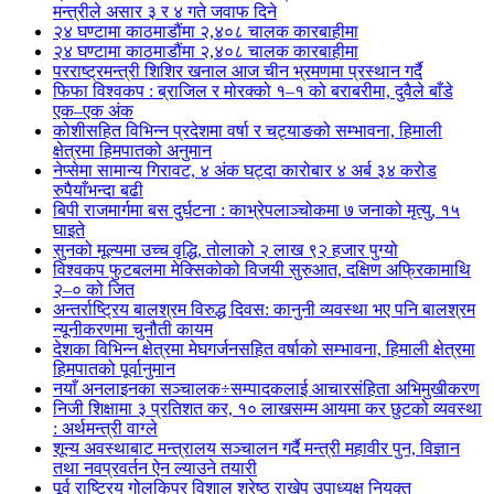
मन्त्रीले असार ३ र ४ गते जवाफ दिने
२४ घण्टामा काठमाडौंमा २,४०८ चालक कारबाहीमा
२४ घण्टामा काठमाडौंमा २,४०८ चालक कारबाहीमा
परराष्ट्रमन्त्री शिशिर खनाल आज चीन भ्रमणमा प्रस्थान गर्दै
फिफा विश्वकप : ब्राजिल र मोरक्को १–१ को बराबरीमा, दुवैले बाँडे
एक–एक अंक
कोशीसहित विभिन्न प्रदेशमा वर्षा र चट्याङको सम्भावना, हिमाली
क्षेत्रमा हिमपातको अनुमान
नेप्सेमा सामान्य गिरावट, ४ अंक घट्दा कारोबार ४ अर्ब ३४ करोड
रुपैयाँभन्दा बढी
बिपी राजमार्गमा बस दुर्घटना : काभ्रेपलाञ्चोकमा ७ जनाको मृत्यु, १५
घाइते
सुनको मूल्यमा उच्च वृद्धि, तोलाको २ लाख ९२ हजार पुग्यो
विश्वकप फुटबलमा मेक्सिकोको विजयी सुरुआत, दक्षिण अफ्रिकामाथि
२–० को जित
अन्तर्राष्ट्रिय बालश्रम विरुद्ध दिवस: कानुनी व्यवस्था भए पनि बालश्रम
न्यूनीकरणमा चुनौती कायम
देशका विभिन्न क्षेत्रमा मेघगर्जनसहित वर्षाको सम्भावना, हिमाली क्षेत्रमा
हिमपातको पूर्वानुमान
नयाँ अनलाइनका सञ्चालक÷सम्पादकलाई आचारसंहिता अभिमुखीकरण
निजी शिक्षामा ३ प्रतिशत कर, १० लाखसम्म आयमा कर छुटको व्यवस्था
: अर्थमन्त्री वाग्ले
शून्य अवस्थाबाट मन्त्रालय सञ्चालन गर्दै मन्त्री महावीर पुन, विज्ञान
तथा नवप्रवर्तन ऐन ल्याउने तयारी
पूर्व राष्ट्रिय गोलकिपर विशाल श्रेष्ठ राखेप उपाध्यक्ष नियुक्त