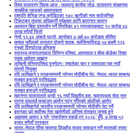
विश्व वातावरण दिवस आज : जलवायु कार्यमा जोड, वातावरण संरक्षणमा
सामूहिक पहलको आवश्यकता
पशुपति सेभिङ एण्ड क्रेडिटका १४० ऋणीको नाम सार्वजनिक
टिकटकर तुलसा अधिकारी पुर्पक्षका लागि कारागार चलान
अध्ययन बिदा दुरुपयोग गर्ने त्रिविका ४१ प्राध्यापकबाट १० करोड ४६
लाख रुपैयाँ फिर्ता
नेप्से १३.४६ अंकले घट्यो, कारोबार ४ अर्ब ७० करोडमा सीमित
कुशल भुर्तेलको लगातार दोस्रो शतक, मलेसियाविरुद्ध ५४ बलमै १२६
रनको विस्फोटक इनिङ्स
स्वास्थ्य मन्त्रालयद्वारा विभिन्न परिषद्, अस्पताल र बीमा बोर्डका रिक्त
पदमा आवेदन आह्वान
लुम्बिनी मन्त्रिपरिषद पुनर्गठन : एमालेका चार र जसपाका एक नयाँ
मन्त्री नियुक्त
रवि लामिछाने र प्रधानमन्त्री नरेन्द्र मोदीबीच भेट, नेपाल–भारत सम्बन्ध
मजबुत बनाउने प्रतिबद्धता
रवि लामिछाने र प्रधानमन्त्री नरेन्द्र मोदीबीच भेट, नेपाल–भारत सम्बन्ध
मजबुत बनाउने प्रतिबद्धता
महानगर यातायातले थप्यो १६ नयाँ विद्युतीय बस, चक्रपथमा सेवा सुरु
पुराना दललाई फसाउन आयोग गठन गरिएको ओलीको आरोप
रवि लामिछानेले भारतीय प्रधानमन्त्री नरेन्द्र मोदीसँग भेट गर्ने
इरानका पूर्व सर्वोच्च नेता खामेनीको अन्तिम संस्कार जुनमा हुने
अछाममा असार ३ गते ‘रामारोशन स्काई रन २०२६’ हुँदै, ७ लाख ५२
हजार रुपैयाँ पुरस्कार
भारत–नेपाल सीमा समस्या द्विपक्षीय रूपमा समाधान गर्ने भारतको स्पष्ट