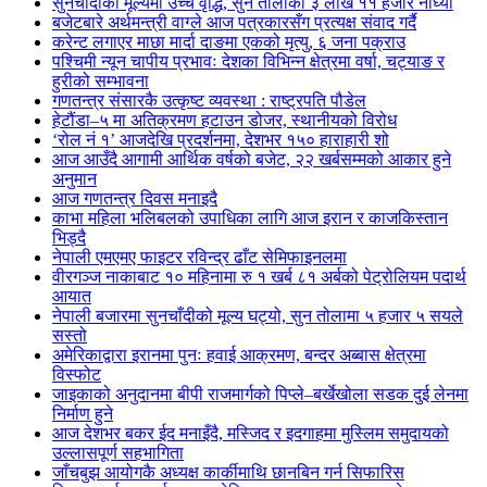
सुनचाँदीको मूल्यमा उच्च वृद्धि, सुन तोलाको ३ लाख ११ हजार नाघ्यो
बजेटबारे अर्थमन्त्री वाग्ले आज पत्रकारसँग प्रत्यक्ष संवाद गर्दै
करेन्ट लगाएर माछा मार्दा दाङमा एकको मृत्यु, ६ जना पक्राउ
पश्चिमी न्यून चापीय प्रभावः देशका विभिन्न क्षेत्रमा वर्षा, चट्याङ र
हुरीको सम्भावना
गणतन्त्र संसारकै उत्कृष्ट व्यवस्था : राष्ट्रपति पौडेल
हेटौंडा–५ मा अतिक्रमण हटाउन डोजर, स्थानीयको विरोध
‘रोल नं १’ आजदेखि प्रदर्शनमा, देशभर १५० हाराहारी शो
आज आउँदै आगामी आर्थिक वर्षको बजेट, २२ खर्बसम्मको आकार हुने
अनुमान
आज गणतन्त्र दिवस मनाइदै
काभा महिला भलिबलको उपाधिका लागि आज इरान र काजकिस्तान
भिड्दै
नेपाली एमएमए फाइटर रविन्द्र ढाँट सेमिफाइनलमा
वीरगञ्ज नाकाबाट १० महिनामा रु १ खर्ब ८१ अर्बको पेट्रोलियम पदार्थ
आयात
नेपाली बजारमा सुनचाँदीको मूल्य घट्यो, सुन तोलामा ५ हजार ५ सयले
सस्तो
अमेरिकाद्वारा इरानमा पुनः हवाई आक्रमण, बन्दर अब्बास क्षेत्रमा
विस्फोट
जाइकाको अनुदानमा बीपी राजमार्गको पिप्ले–बर्खेखोला सडक दुई लेनमा
निर्माण हुने
आज देशभर बकर ईद मनाइँदै, मस्जिद र इदगाहमा मुस्लिम समुदायको
उल्लासपूर्ण सहभागिता
जाँचबुझ आयोगकै अध्यक्ष कार्कीमाथि छानबिन गर्न सिफारिस