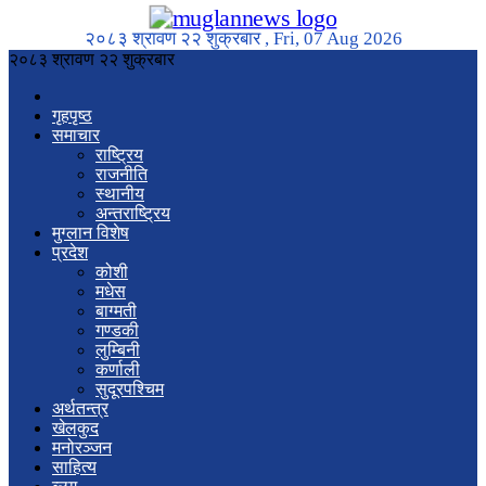
२०८३ श्रावण २२ शुक्रबार , Fri, 07 Aug 2026
२०८३ श्रावण २२ शुक्रबार
गृहपृष्ठ
समाचार
राष्ट्रिय
राजनीति
स्थानीय
अन्तराष्ट्रिय
मुग्लान विशेष
प्रदेश
कोशी
मधेस
बाग्मती
गण्डकी
लुम्बिनी
कर्णाली
सुदूरपश्चिम
अर्थतन्त्र
खेलकुद
मनोरञ्जन
साहित्य