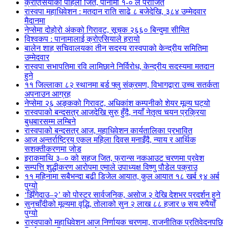
क्रोएसियाको पहिलो जित, पानामा १-० ले पराजित
रास्वपा महाधिवेशन : मतदान राति साढे ८ बजेदेखि, ३८४ उम्मेदवार
मैदानमा
नेप्सेमा दोहोरो अंकको गिरावट, सूचक २६६० बिन्दुमा सीमित
विश्वकप : पानामालाई क्रोएसियाले हरायो
बालेन शाह सचिवालयका तीन सदस्य रास्वपाको केन्द्रीय समितिमा
उम्मेदवार
रास्वपा सभापतिमा रवि लामिछाने निर्विरोध, केन्द्रीय सदस्यमा मतदान
हुने
११ जिल्लाका ८२ स्थानमा बर्ड फ्लु संक्रमण, विभागद्वारा उच्च सतर्कता
अपनाउन आग्रह
नेप्सेमा २६ अङ्कको गिरावट, अधिकांश कम्पनीको शेयर मूल्य घट्यो
रास्वपाको बन्दसत्र आजदेखि सुरु हुँदै, नयाँ नेतृत्व चयन प्रक्रिया
बुधबारसम्म लम्बिने
रास्वपाको बन्दसत्र आज, महाधिवेशन कार्यतालिका प्रभावित
आज अन्तर्राष्ट्रिय एकल महिला दिवस मनाइँदै, न्याय र आर्थिक
सशक्तीकरणमा जोड
इराकमाथि ३–० को सहज जित, फ्रान्स नकआउट चरणमा प्रवेश
सम्पत्ति शुद्धीकरण आरोपमा एमाले उपाध्यक्ष विष्णु पौडेल पक्राउ
११ महिनामा सबैभन्दा बढी डिजेल आयात, कुल आयात १८ खर्ब ९४ अर्ब
पुग्यो
‘झिँगेदाउ–२’ को पोस्टर सार्वजनिक, असोज २ देखि देशभर प्रदर्शन हुने
सुनचाँदीको मूल्यमा वृद्धि, तोलाको सुन २ लाख ८८ हजार ७ सय रुपैयाँ
पुग्यो
रास्वपाको महाधिवेशन आज निर्णायक चरणमा, राजनीतिक प्रतिवेदनपछि