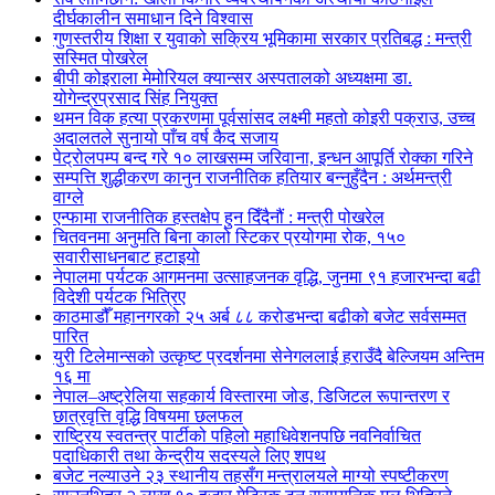
दीर्घकालीन समाधान दिने विश्वास
गुणस्तरीय शिक्षा र युवाको सक्रिय भूमिकामा सरकार प्रतिबद्ध : मन्त्री
सस्मित पोखरेल
बीपी कोइराला मेमोरियल क्यान्सर अस्पतालको अध्यक्षमा डा.
योगेन्द्रप्रसाद सिंह नियुक्त
थमन विक हत्या प्रकरणमा पूर्वसांसद लक्ष्मी महतो कोइरी पक्राउ, उच्च
अदालतले सुनायो पाँच वर्ष कैद सजाय
पेट्रोलपम्प बन्द गरे १० लाखसम्म जरिवाना, इन्धन आपूर्ति रोक्का गरिने
सम्पत्ति शुद्धीकरण कानुन राजनीतिक हतियार बन्नुहुँदैन : अर्थमन्त्री
वाग्ले
एन्फामा राजनीतिक हस्तक्षेप हुन दिँदैनौं : मन्त्री पोखरेल
चितवनमा अनुमति बिना कालो स्टिकर प्रयोगमा रोक, १५०
सवारीसाधनबाट हटाइयो
नेपालमा पर्यटक आगमनमा उत्साहजनक वृद्धि, जुनमा ९१ हजारभन्दा बढी
विदेशी पर्यटक भित्रिए
काठमाडौँ महानगरको २५ अर्ब ८८ करोडभन्दा बढीको बजेट सर्वसम्मत
पारित
युरी टिलेमान्सको उत्कृष्ट प्रदर्शनमा सेनेगललाई हराउँदै बेल्जियम अन्तिम
१६ मा
नेपाल–अष्ट्रेलिया सहकार्य विस्तारमा जोड, डिजिटल रूपान्तरण र
छात्रवृत्ति वृद्धि विषयमा छलफल
राष्ट्रिय स्वतन्त्र पार्टीको पहिलो महाधिवेशनपछि नवनिर्वाचित
पदाधिकारी तथा केन्द्रीय सदस्यले लिए शपथ
बजेट नल्याउने २३ स्थानीय तहसँग मन्त्रालयले माग्यो स्पष्टीकरण