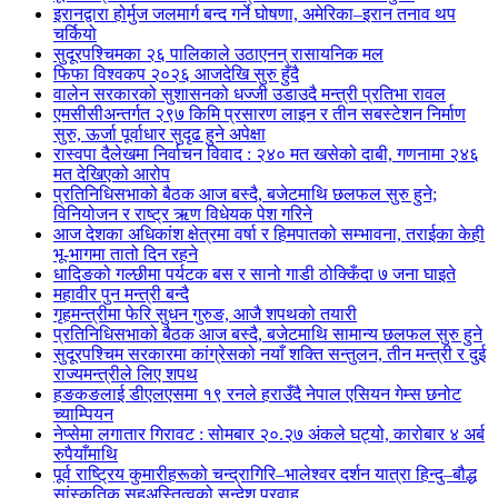
इरानद्वारा होर्मुज जलमार्ग बन्द गर्ने घोषणा, अमेरिका–इरान तनाव थप
चर्कियो
सुदूरपश्चिमका २६ पालिकाले उठाएनन् रासायनिक मल
फिफा विश्वकप २०२६ आजदेखि सुरु हुँदै
वालेन सरकारको सुशासनको धज्जी उडाउदै मन्त्री प्रतिभा रावल
एमसीसीअन्तर्गत २९७ किमि प्रसारण लाइन र तीन सबस्टेशन निर्माण
सुरु, ऊर्जा पूर्वाधार सुदृढ हुने अपेक्षा
रास्वपा दैलेखमा निर्वाचन विवाद : २४० मत खसेको दाबी, गणनामा २४६
मत देखिएको आरोप
प्रतिनिधिसभाको बैठक आज बस्दै, बजेटमाथि छलफल सुरु हुने;
विनियोजन र राष्ट्र ऋण विधेयक पेश गरिने
आज देशका अधिकांश क्षेत्रमा वर्षा र हिमपातको सम्भावना, तराईका केही
भू-भागमा तातो दिन रहने
धादिङको गल्छीमा पर्यटक बस र सानो गाडी ठोक्किँदा ७ जना घाइते
महावीर पुन मन्त्री बन्दै
गृहमन्त्रीमा फेरि सुधन गुरुङ, आजै शपथको तयारी
प्रतिनिधिसभाको बैठक आज बस्दै, बजेटमाथि सामान्य छलफल सुरु हुने
सुदूरपश्चिम सरकारमा कांग्रेसको नयाँ शक्ति सन्तुलन, तीन मन्त्री र दुई
राज्यमन्त्रीले लिए शपथ
हङकङलाई डीएलएसमा १९ रनले हराउँदै नेपाल एसियन गेम्स छनोट
च्याम्पियन
नेप्सेमा लगातार गिरावट : सोमबार २०.२७ अंकले घट्यो, कारोबार ४ अर्ब
रुपैयाँमाथि
पूर्व राष्ट्रिय कुमारीहरूको चन्द्रागिरि–भालेश्वर दर्शन यात्रा हिन्दु–बौद्ध
सांस्कृतिक सहअस्तित्वको सन्देश प्रवाह