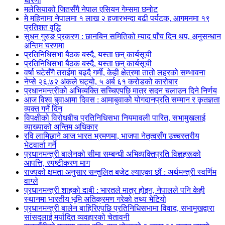
धारणा
मलेसियाको जितसँगै नेपाल एसियन गेम्समा छनोट
मे महिनामा नेपालमा १ लाख २ हजारभन्दा बढी पर्यटक, आगमनमा १९
प्रतिशत वृद्धि
सुधन गुरुङ प्रकरण : छानबिन समितिको म्याद पाँच दिन थप, अनुसन्धान
अन्तिम चरणमा
प्रतिनिधिसभा बैठक बस्दै, यस्ता छन् कार्यसूची
प्रतिनिधिसभा बैठक बस्दै, यस्ता छन् कार्यसूची
वर्षा घटेसँगै तराईमा बढ्दै गर्मी, केही क्षेत्रमा तातो लहरको सम्भावना
नेप्से २६.७२ अंकले घट्यो, ५ अर्ब ६१ करोडको कारोबार
प्रधानमन्त्रीको अभिव्यक्ति सच्चिएपछि मात्र सदन चलाउन दिने निर्णय
आज विश्व बुवाआमा दिवस : आमाबुवाको योगदानप्रति सम्मान र कृतज्ञता
व्यक्त गर्ने दिन
विपक्षीको विरोधबीच प्रतिनिधिसभा नियमावली पारित, सभामुखलाई
व्याख्याको अन्तिम अधिकार
रवि लामिछाने आज भारत भ्रमणमा, भाजपा नेतृत्वसँग उच्चस्तरीय
भेटवार्ता गर्ने
प्रधानमन्त्री बालेनको सीमा सम्बन्धी अभिव्यक्तिप्रति विज्ञहरूको
आपत्ति, स्पष्टीकरण माग
राज्यको क्षमता अनुसार सन्तुलित बजेट ल्याएका छौं : अर्थमन्त्री स्वर्णिम
वाग्ले
प्रधानमन्त्री शाहको दाबी : भारतले मात्र होइन, नेपालले पनि केही
स्थानमा भारतीय भूमि अतिक्रमण गरेको तथ्य भेटियो
प्रधानमन्त्री बालेन बाहिरिएपछि प्रतिनिधिसभामा विवाद, सभामुखद्वारा
सांसदलाई मर्यादित व्यवहारको चेतावनी