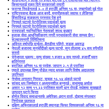
साउनभित्र २ लाख १० हजार मेट्रिक टन रासायनिक मल भित्रिने,
किसानलाई राहत दिने सरकारको तयारी
फ्रान्स स्विडेनलाई ३–० ले हराउँदै अन्तिम १६ मा, एम्बाप्पेको दुई गोल
राष्ट्रियसभा बैठक आज बस्दै, मन्त्रीहरूको जवाफ र लैङ्गिक
हिंसाविरुद्ध सङ्कल्प प्रस्ताव पेश हुने
निगमले घटायो पेट्रोलियम पदार्थको मूल्य
निगमले घटायो पेट्रोलियम पदार्थको मूल्य
रास्वपाको नवनिर्वाचित नेतृत्वको शपथ बुधबार
हुलाक सेवा आधुनिकीकरण नगरी प्रभावकारी सेवा सम्भव छैन :
सञ्चारमन्त्री तिमिल्सिना
अविरल वर्षापछि दार्चुला–बैतडीमा पहिरो, सडक अवरुद्ध
नेपाली बजारमा सुनचाँदीको मूल्य घट्यो, सुन तोलामा ४५ सय रुपैयाँले
सस्तो
भेनेजुएला भूकम्प : मृत्यु संख्या १ हजार ७ सय नाघ्यो, हजारौँ भवन
क्षतिग्रस्त
ब्राजिल अन्तिम १६ मा प्रवेश, जापान २–१ ले पराजित
एमाले उपाध्यक्ष विष्णु पौडेल म्याद थपका लागि विशेष अदालतमा
उपस्थित
नेप्सेमा लगातार गिरावट, सूचक १६.५४ अंकले घट्यो
सांसद थप जिम्मेवार र अध्ययनशील बन्नुपर्छ : सभामुख अर्याल
असार १२ सम्म ११.३३ प्रतिशत मात्रै धान रोपाइँ, मधेशमा सुख्खाले
उत्पादन घट्ने चिन्ता
होर्मुज विवाद समाधानतर्फ अमेरिका–इरान वार्ता, दोहामा मंगलबार
निर्णायक छलफल
दक्षिण अफ्रिकालाई हराउँदै क्यानडा फिफा विश्वकपको अन्तिम १६ मा