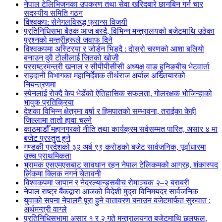
नेपाल टेलिभिजनका उपकरण तथा सेवा खरिदबारे छानबिन गर्न चार
सदस्यीय समिति गठन
विश्वकप: सेनेगलविरुद्ध फ्रान्स विजयी
प्रतिनिधिसभा बैठक आज बस्दै, विभिन्न मन्त्रालयको बजेटमाथि उठेका
प्रश्नको मन्त्रीहरूले जवाफ दिने
विश्वकपमा अस्ट्रिया र जोर्डन भिड्दै : दोस्रो चरणको आशा बलियो
बनाउन दुवै टोलीलाई जितको खोजी
परराष्ट्रमन्त्री खनाल र सीपीपीसीसी अध्यक्ष वाङ हुनिङबीच भेटवार्ता
राहदानी विभागका महानिर्देशक तीर्थराज अर्याल अख्तियारको
नियन्त्रणमा
स्पेनलाई रोक्दै केप भेर्डेको ऐतिहासिक सफलता, गोलरक्षक भोजिन्हाको
भावुक प्रतिक्रिया
देशका विभिन्न क्षेत्रमा वर्षा र हिमपातको सम्भावना, तराईका केही
जिल्लामा तातो हावा चल्ने
काठमाडौँ महानगरको नीति तथा कार्यक्रम सर्वसम्मत पारित, असार ४ मा
बजेट प्रस्तुत हुने
गण्डकी प्रदेशको ३२ अर्ब ९९ करोडको बजेट सार्वजनिक, पूर्वाधारमा
उच्च प्राथमिकता
भ्रामक एसएमएसबाट सावधान रहन नेपाल टेलिकमको आग्रह, शंकास्पद
लिंकमा क्लिक नगर्न चेतावनी
विश्वकपमा जापान र नेदरल्यान्ड्सबीच रोमाञ्चक २–२ बराबरी
नेपाल राष्ट्र बैंकद्वारा आजको विदेशी मुद्रा विनिमयदर सार्वजनिक
युवाको सपना नेपालमै पूरा हुने वातावरण बनाउन बजेटमार्फत सुरुवात :
अर्थमन्त्री वाग्ले
प्रतिनिधिसभामा असार १ र २ गते मन्त्रालयगत बजेटमाथि छलफल,