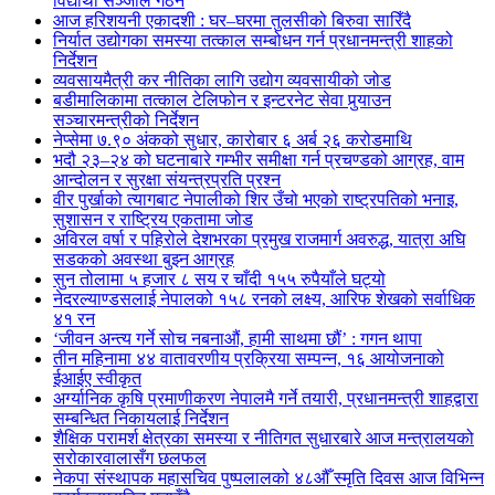
विद्यार्थी सञ्जाल गठन
आज हरिशयनी एकादशी : घर–घरमा तुलसीको बिरुवा सारिँदै
निर्यात उद्योगका समस्या तत्काल सम्बोधन गर्न प्रधानमन्त्री शाहको
निर्देशन
व्यवसायमैत्री कर नीतिका लागि उद्योग व्यवसायीको जोड
बडीमालिकामा तत्काल टेलिफोन र इन्टरनेट सेवा पुर्‍याउन
सञ्चारमन्त्रीको निर्देशन
नेप्सेमा ७.९० अंकको सुधार, कारोबार ६ अर्ब २६ करोडमाथि
भदौ २३–२४ को घटनाबारे गम्भीर समीक्षा गर्न प्रचण्डको आग्रह, वाम
आन्दोलन र सुरक्षा संयन्त्रप्रति प्रश्न
वीर पुर्खाको त्यागबाट नेपालीको शिर उँचो भएको राष्ट्रपतिको भनाइ,
सुशासन र राष्ट्रिय एकतामा जोड
अविरल वर्षा र पहिरोले देशभरका प्रमुख राजमार्ग अवरुद्ध, यात्रा अघि
सडकको अवस्था बुझ्न आग्रह
सुन तोलामा ५ हजार ८ सय र चाँदी १५५ रुपैयाँले घट्यो
नेदरल्याण्डसलाई नेपालको १५८ रनको लक्ष्य, आरिफ शेखको सर्वाधिक
४१ रन
‘जीवन अन्त्य गर्ने सोच नबनाऔं, हामी साथमा छौं’ : गगन थापा
तीन महिनामा ४४ वातावरणीय प्रक्रिया सम्पन्न, १६ आयोजनाको
ईआईए स्वीकृत
अर्ग्यानिक कृषि प्रमाणीकरण नेपालमै गर्ने तयारी, प्रधानमन्त्री शाहद्वारा
सम्बन्धित निकायलाई निर्देशन
शैक्षिक परामर्श क्षेत्रका समस्या र नीतिगत सुधारबारे आज मन्त्रालयको
सरोकारवालासँग छलफल
नेकपा संस्थापक महासचिव पुष्पलालको ४८औँ स्मृति दिवस आज विभिन्न