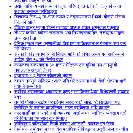
कार्यक्रमसहित मनाइँदै
उद्योग वाणिज्य महासंघमा वस्तुगत परिषद् गठन, निजी क्षेत्रको आवाज
सशक्त बनाउने प्रतिबद्धता
विश्वकप लिग–२ मा आज नेपाल र नेदरल्याण्डस भिड्दै, दोस्रो खेलमा
जितको खोजी
बैंकिङ कसुर मुद्दामा शंकर ग्रुपका अध्यक्ष शंकर अग्रवाल पक्राउ
डीआर कंगोमा इबोला संक्रमण अझै नियन्त्रणबाहिर, डब्ल्यूएचओद्वारा
उच्च सतर्कता
दैनिक इन्धन मूल्य प्रणालीको विरोधमा पाकिस्तानभर पेट्रोल पम्प बन्द
गर्ने घोषणा
सरकारी विज्ञापनमा निजी मिडियामाथिको विभेद अन्त्य गर्न सर्वोच्चको
आदेश, चैत १८ को निर्णय बदर
कलकत्ता बन्दरगाहमा ३० हजार मेट्रिक टन युरिया मल आइपुग्यो,
नेपालतर्फ आपूर्ति तीव्र
बझाङमा ४.२ रेक्टर स्केलको भूकम्प
देशभर मनसुन सक्रिय : आज पनि धेरै स्थानमा वर्षा, केही क्षेत्रमा भारी
वर्षाको सम्भावना
सर्वोच्च अदालतको आदेशबाट कुष्ठ प्रभावितमाथिका विभेदकारी शब्दहरु
बदर
तयारी पोसाक उद्योग प्रवर्द्धनमा सरकारको जोड, ‘टेक्सटाइल एण्ड
क्लोदिङ डेभलमेन्ट काउन्सिल’ गठन प्रक्रिया अघि बढाइने
काठमाडौँ महानगरको नयाँ व्यवस्था: असोज मसान्तभित्र व्यवसाय दर्ता
गरे विगतका व्यवसाय कर मिनाहा
कीर्तिपुरमा चलिरहेको निजी कारमा आगलागी, चालक मृत फेला
निर्वाचन आयोगका प्रस्तावित पदाधिकारीविरुद्धका उजुरी आज संसदीय