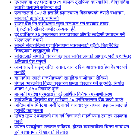
उपत्यकामा २४ घण्टामा ७२१ चालक ट्राफिक कारबाहीमा, तीव्रगतिमा
सवारी चलाउने सबैभन्दा बढी
फ्रान्सलाई ६–४ ले हराउँदै इङ्गल्याण्ड विश्वकपको तेस्रो स्थानमा,
साकाको ह्याट्रिक चम्कियो
राष्ट्र बैंक ऐन संशोधनमा खुला छलफल गर्न सरकार तयार,
क्रिप्टोकरेन्सीबारे गम्भीर अध्ययन हुँदै
दुई वर्षभित्र ३६ प्रकारका अत्यावश्यक औषधि स्वदेशमै उत्पादन गर्ने
सरकारको तयारी
साउने संक्रान्तिमा पशुपतिनाथमा भक्तजनको घुइँचो, बिहानैदेखि
शिवपूजामा श्रद्धालुको भीड
सांसदलाई सम्पत्ति विवरण बुझाउन सचिवालयको आग्रह, भदौ २९ भित्र
अनिवार्य पेश गर्नुपर्ने
आज साउने सङ्क्रान्ति: स्नान, दान र शिव आराधनासहित देशभर पर्व
मनाइँदै
बागमतीमा एमाले मन्त्रीहरूको सामूहिक राजीनामा रोकियो
नेपाल–भारतबीच विद्युत् प्रसारण क्षमता विस्तार गर्ने सहमति, निर्यात
क्षमता १,६५० मेगावाट पुग्ने
बागमती प्रदेश प्रमुखद्वारा दुई आर्थिक विधेयक प्रमाणीकरण
सार्वजनिक विद्युतीय बस खरिदमा ८० प्रतिशतसम्म बैंक कर्जा पाइने
अन्तिम पाँच मिनेटमा अर्जेन्टिनाको शानदार पुनरागमन, इङ्ग्ल्यान्डलाई
हराउँदै फाइनलमा
उचित मूल्य र बजारको माग गर्दै किसानले माइतीघरमा टमाटर सडकमा
फाले
पर्यटन प्रवर्द्धनमा सरकार सक्रिय, होटल व्यवसायीका चिन्ता सम्बोधन
हुने प्रधानमन्त्री शाहको विश्वास