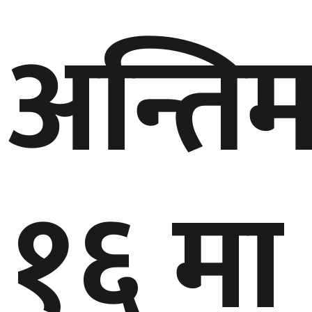
अन्ति
१६ मा