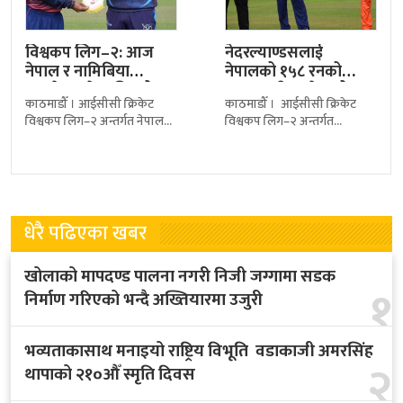
विश्वकप लिग–२: आज
नेदरल्याण्डसलाई
नेपाल र नामिबिया
नेपालको १५८ रनको
आमनेसामने, अघिल्लो
लक्ष्य, आरिफ शेखको
काठमाडौँ । आईसीसी क्रिकेट
काठमाडौँ । आईसीसी क्रिकेट
हारको बदला…
सर्वाधिक ४१ रन
विश्वकप लिग–२ अन्तर्गत नेपालले
विश्वकप लिग–२ अन्तर्गत
आज नामिबियासँग प्रतिस्पर्धा
नेदरल्याण्डसविरुद्ध जारी खेलमा
गर्दैछ। खेल नेपाली समयअनुसार
नेपालले जितका लागि १५८ रनको
दिउँसो २:४५ बजे सुरु हुनेछ।
लक्ष्य प्रस्तुत गरेको छ। पहिले
धेरै पढिएका खबर
खोलाको मापदण्ड पालना नगरी निजी जग्गामा सडक
१
निर्माण गरिएको भन्दै अख्तियारमा उजुरी
भव्यताकासाथ मनाइयो राष्ट्रिय विभूति वडाकाजी अमरसिंह
२
थापाको २१०औँ स्मृति दिवस