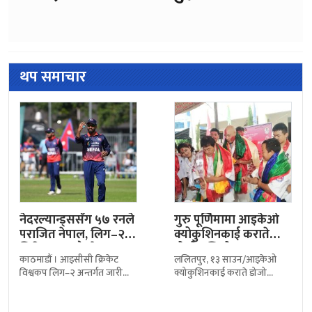
थप समाचार
नेदरल्यान्ड्ससँग ५७ रनले
गुरु पूर्णिमामा आइकेओ
पराजित नेपाल, लिग–२
क्योकुशिनकाई कराते
सिरिजका चारै खेलमा हार
डोजो नखिपोटका
काठमाडौं । आइसीसी क्रिकेट
ललितपुर, १३ साउन/आइकेओ
खेलाडीद्वारा गुरु सम्मान
विश्वकप लिग–२ अन्तर्गत जारी
क्योकुशिनकाई कराते डोजो
सिरिजको अन्तिम खेलमा नेपाल
नखिपोट डोजोका सिनियर तथा
नेदरल्यान्ड्ससँग ५७ रनले
जुनियर खेलाडीहरूले भव्यताका