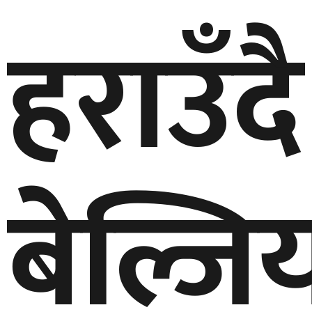
हराउँदै
बेल्जि