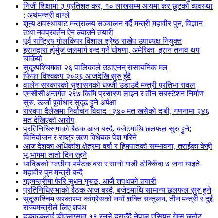
निजी शिक्षामा ३ प्रतिशत कर, १० लाखसम्म आयमा कर छुटको व्यवस्था
: अर्थमन्त्री वाग्ले
शून्य अवस्थाबाट मन्त्रालय सञ्चालन गर्दै मन्त्री महावीर पुन, विज्ञान
तथा नवप्रवर्तन ऐन ल्याउने तयारी
पूर्व राष्ट्रिय गोलकिपर विशाल श्रेष्ठ राखेप उपाध्यक्ष नियुक्त
इरानद्वारा होर्मुज जलमार्ग बन्द गर्ने घोषणा, अमेरिका–इरान तनाव थप
चर्कियो
सुदूरपश्चिमका २६ पालिकाले उठाएनन् रासायनिक मल
फिफा विश्वकप २०२६ आजदेखि सुरु हुँदै
वालेन सरकारको सुशासनको धज्जी उडाउदै मन्त्री प्रतिभा रावल
एमसीसीअन्तर्गत २९७ किमि प्रसारण लाइन र तीन सबस्टेशन निर्माण
सुरु, ऊर्जा पूर्वाधार सुदृढ हुने अपेक्षा
रास्वपा दैलेखमा निर्वाचन विवाद : २४० मत खसेको दाबी, गणनामा २४६
मत देखिएको आरोप
प्रतिनिधिसभाको बैठक आज बस्दै, बजेटमाथि छलफल सुरु हुने;
विनियोजन र राष्ट्र ऋण विधेयक पेश गरिने
आज देशका अधिकांश क्षेत्रमा वर्षा र हिमपातको सम्भावना, तराईका केही
भू-भागमा तातो दिन रहने
धादिङको गल्छीमा पर्यटक बस र सानो गाडी ठोक्किँदा ७ जना घाइते
महावीर पुन मन्त्री बन्दै
गृहमन्त्रीमा फेरि सुधन गुरुङ, आजै शपथको तयारी
प्रतिनिधिसभाको बैठक आज बस्दै, बजेटमाथि सामान्य छलफल सुरु हुने
सुदूरपश्चिम सरकारमा कांग्रेसको नयाँ शक्ति सन्तुलन, तीन मन्त्री र दुई
राज्यमन्त्रीले लिए शपथ
हङकङलाई डीएलएसमा १९ रनले हराउँदै नेपाल एसियन गेम्स छनोट