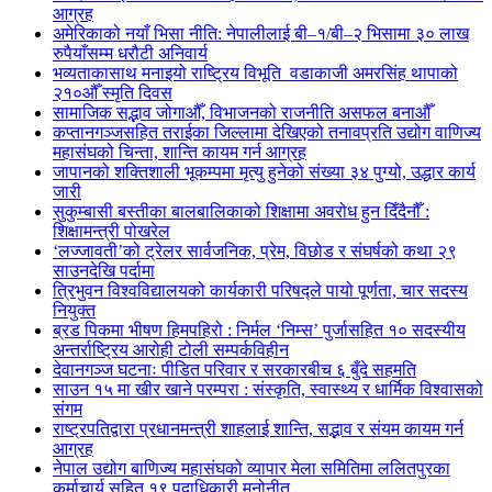
आग्रह
अमेरिकाको नयाँ भिसा नीति: नेपालीलाई बी–१/बी–२ भिसामा ३० लाख
रुपैयाँसम्म धरौटी अनिवार्य
भव्यताकासाथ मनाइयो राष्ट्रिय विभूति वडाकाजी अमरसिंह थापाको
२१०औँ स्मृति दिवस
सामाजिक सद्भाव जोगाऔँ, विभाजनको राजनीति असफल बनाऔँ
कप्तानगञ्जसहित तराईका जिल्लामा देखिएको तनावप्रति उद्योग वाणिज्य
महासंघको चिन्ता, शान्ति कायम गर्न आग्रह
जापानको शक्तिशाली भूकम्पमा मृत्यु हुनेको संख्या ३४ पुग्यो, उद्धार कार्य
जारी
सुकुम्बासी बस्तीका बालबालिकाको शिक्षामा अवरोध हुन दिँदैनौँ :
शिक्षामन्त्री पोखरेल
‘लज्जावती’को ट्रेलर सार्वजनिक, प्रेम, विछोड र संघर्षको कथा २९
साउनदेखि पर्दामा
त्रिभुवन विश्वविद्यालयको कार्यकारी परिषद्ले पायो पूर्णता, चार सदस्य
नियुक्त
ब्रड पिकमा भीषण हिमपहिरो : निर्मल ‘निम्स’ पुर्जासहित १० सदस्यीय
अन्तर्राष्ट्रिय आरोही टोली सम्पर्कविहीन
देवानगञ्ज घटनाः पीडित परिवार र सरकारबीच ६ बुँदे सहमति
साउन १५ मा खीर खाने परम्परा : संस्कृति, स्वास्थ्य र धार्मिक विश्वासको
संगम
राष्ट्रपतिद्वारा प्रधानमन्त्री शाहलाई शान्ति, सद्भाव र संयम कायम गर्न
आग्रह
नेपाल उद्योग बाणिज्य महासंघको व्यापार मेला समितिमा ललितपुरका
कर्माचार्य सहित १९ पदाधिकारी मनोनीत