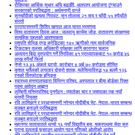
रोकिएका आर्थिक सुधार अघि बढाइँदै, अलपत्र आयोजना टुंग्याउने
सरकारको प्रतिबद्धता : अर्थमन्त्री वाग्ले
सुनचाँदीको मूल्यमा गिरावट, सुन तोलामा २१ सय र चाँदी ५५ रुपैयाँले
सस्तो
परराष्ट्रमन्त्री शिशिर खनाल आज भारत भ्रमणमा
विश्व वातावरण दिवस आज : जलवायु कार्यमा जोड, वातावरण संरक्षणमा
सामूहिक पहलको आवश्यकता
पशुपति सेभिङ एण्ड क्रेडिटका १४० ऋणीको नाम सार्वजनिक
टिकटकर तुलसा अधिकारी पुर्पक्षका लागि कारागार चलान
अध्ययन बिदा दुरुपयोग गर्ने त्रिविका ४१ प्राध्यापकबाट १० करोड ४६
लाख रुपैयाँ फिर्ता
नेप्से १३.४६ अंकले घट्यो, कारोबार ४ अर्ब ७० करोडमा सीमित
कुशल भुर्तेलको लगातार दोस्रो शतक, मलेसियाविरुद्ध ५४ बलमै १२६
रनको विस्फोटक इनिङ्स
स्वास्थ्य मन्त्रालयद्वारा विभिन्न परिषद्, अस्पताल र बीमा बोर्डका रिक्त
पदमा आवेदन आह्वान
लुम्बिनी मन्त्रिपरिषद पुनर्गठन : एमालेका चार र जसपाका एक नयाँ
मन्त्री नियुक्त
रवि लामिछाने र प्रधानमन्त्री नरेन्द्र मोदीबीच भेट, नेपाल–भारत सम्बन्ध
मजबुत बनाउने प्रतिबद्धता
रवि लामिछाने र प्रधानमन्त्री नरेन्द्र मोदीबीच भेट, नेपाल–भारत सम्बन्ध
मजबुत बनाउने प्रतिबद्धता
महानगर यातायातले थप्यो १६ नयाँ विद्युतीय बस, चक्रपथमा सेवा सुरु
पुराना दललाई फसाउन आयोग गठन गरिएको ओलीको आरोप