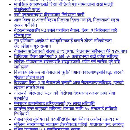
मानसिक स्वास्थ्यलाई शिक्षा नीतिको प्राथमिकतामा राख्न मन्त्री
पोखरेलको पहल
पर्सा प्रशासनद्वारा वीरगञ्जमा निषेधाज्ञा जारी
आज विश्वभर अन्तर्राष्ट्रिय मित्रता दिवस मनाइँदै, मित्रताको महत्व
स्मरण गर्ने दिन
नेदरल्यान्ड्ससँग ५७ रनले पराजित नेपाल, लिग–२ सिरिजका चारै
खेलमा हार
गुरु पूर्णिमामा आइकेओ क्योकुशिनकाई कराते डोजो नखिपोटका
खेलाडीद्वारा गुरु सम्मान
नेपालमा पाटेबाघको संख्या ४२९ पुग्यो, चितवनमा सबैभन्दा धेरै १४५ बाघ
चिकित्सा शिक्षा आयोगको ६ अर्ब ५५ करोडभन्दा बढी बजेट स्वीकृत
शीर्षक: गोपालमान श्रेष्ठप्रति श्रद्धाञ्जली अर्पण गर्न सानेपा पुगे रवि
लामिछाने
विश्वकप लिग–२ मा नेपालको चुनौती आज नेदरल्याण्ड्सविरुद्ध, हारको
शृंखला तोड्ने लक्ष्य
विश्वकप लिग–२ मा नेपालको चुनौती आज नेदरल्याण्ड्सविरुद्ध, हारको
शृंखला तोड्ने लक्ष्य
नारायणी अस्पताल घटनाको विरोधमा देशभरका अस्पतालमा सेवा
प्रभावित
मेनपावर कम्पनीबाट ठगिएकालाई २४ लाख क्षतिपूर्ति
कांग्रेस इतर समूहको राष्ट्रिय भेलाका लागि १० नेतालाई तोकियो
जिम्मेवारी
नेपाल प्रेस युनियनको १०औँ संघीय महाधिवेशन असोज १७–१८ मा
मुग्लिन–नारायणगढ सडकमा तेस्रोपटक पहिरो, यातायात पुनः अवरुद्ध
दक्षिण जापानमा ७.१ म्याग्निच्युडको भूकम्प