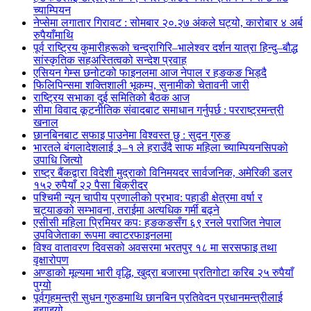
च्याम्पियन
नेप्सेमा लगातार गिरावट : सोमबार २०.२७ अंकले घट्यो, कारोबार ४ अर्ब
रुपैयाँमाथि
पूर्व राष्ट्रिय कुमारीहरूको चन्द्रागिरि–भालेश्वर दर्शन यात्रा हिन्दु–बौद्ध
सांस्कृतिक सहअस्तित्वको सन्देश प्रवाह
एसियन गेम्स छनोटको फाइनलमा आज नेपाल र हङकङ भिड्दै
फिलिपिन्समा शक्तिशाली भूकम्प, सुनामीको चेतावनी जारी
राष्ट्रिय सभाका दुई समितिको बैठक आज
सीमा विवाद कूटनीतिक संवादबाट समाधान गर्नुपर्छ : परराष्ट्रमन्त्री
खनाल
छानबिनबाट सफाइ पाउनेमा विश्वस्त छु : सुदन गुरुङ
भारतले बंगलादेशलाई ३–१ ले हराउँदै साफ महिला च्याम्पियनसिपको
उपाधि जित्यो
राष्ट्र बैंकद्वारा विदेशी मुद्राको विनिमयदर सार्वजनिक, अमेरिकी डलर
१५२ रुपैयाँ २२ पैसा बिक्रीदर
पश्चिमी न्यून चापीय प्रणालीको प्रभाव: पहाडी क्षेत्रमा वर्षा र
चट्याङको सम्भावना, तराईमा अत्यधिक गर्मी बढ्ने
एसीसी महिला प्रिमियर कपः हङकङसँग ६९ रनले पराजित नेपाल
उपविजेताका रूपमा क्वाटरफाइनलमा
विश्व वातावरण दिवसको अवसरमा भरतपुर १८ मा सरसफाइ तथा
वृक्षारोपण
अण्डाको मूल्यमा भारी वृद्धि, खुद्रा बजारमा प्रतिगोटा करिब २५ रुपैयाँ
पुग्यो
पूर्वगृहमन्त्री सुधन गुरुङमाथि छानबिन प्रतिवेदन प्रधानमन्त्रीलाई
बुझाइयो