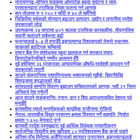
नारायणगढ–मुग्लिन सडकमा ओभरटेक बढ्दा दुर्घटना र जाम,
प्रशासनद्वारा ट्राफिक नियम पालना गर्न आग्रह
सुन तोलामा रु १,९०० र चाँदी रु ४० ले महँगियो
जिडिपीमा मधेसको योगदान बढाउन उत्पादन, उद्योग र लगानीमा प्रदेश
सरकारको जोड
उपत्यकामा २४ घण्टामा ७२१ चालक ट्राफिक कारबाहीमा, तीव्रगतिमा
सवारी चलाउने सबैभन्दा बढी
फ्रान्सलाई ६–४ ले हराउँदै इङ्गल्याण्ड विश्वकपको तेस्रो स्थानमा,
साकाको ह्याट्रिक चम्कियो
राष्ट्र बैंक ऐन संशोधनमा खुला छलफल गर्न सरकार तयार,
क्रिप्टोकरेन्सीबारे गम्भीर अध्ययन हुँदै
दुई वर्षभित्र ३६ प्रकारका अत्यावश्यक औषधि स्वदेशमै उत्पादन गर्ने
सरकारको तयारी
साउने संक्रान्तिमा पशुपतिनाथमा भक्तजनको घुइँचो, बिहानैदेखि
शिवपूजामा श्रद्धालुको भीड
सांसदलाई सम्पत्ति विवरण बुझाउन सचिवालयको आग्रह, भदौ २९ भित्र
अनिवार्य पेश गर्नुपर्ने
आज साउने सङ्क्रान्ति: स्नान, दान र शिव आराधनासहित देशभर पर्व
मनाइँदै
बागमतीमा एमाले मन्त्रीहरूको सामूहिक राजीनामा रोकियो
नेपाल–भारतबीच विद्युत् प्रसारण क्षमता विस्तार गर्ने सहमति, निर्यात
क्षमता १,६५० मेगावाट पुग्ने
बागमती प्रदेश प्रमुखद्वारा दुई आर्थिक विधेयक प्रमाणीकरण
सार्वजनिक विद्युतीय बस खरिदमा ८० प्रतिशतसम्म बैंक कर्जा पाइने
अन्तिम पाँच मिनेटमा अर्जेन्टिनाको शानदार पुनरागमन, इङ्ग्ल्यान्डलाई