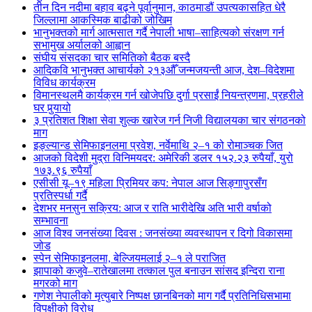
तीन दिन नदीमा बहाव बढ्ने पूर्वानुमान, काठमाडौं उपत्यकासहित धेरै
जिल्लामा आकस्मिक बाढीको जोखिम
भानुभक्तको मार्ग आत्मसात गर्दै नेपाली भाषा–साहित्यको संरक्षण गर्न
सभामुख अर्यालको आह्वान
संघीय संसदका चार समितिको बैठक बस्दै
आदिकवि भानुभक्त आचार्यको २१३औँ जन्मजयन्ती आज, देश–विदेशमा
विविध कार्यक्रम
विमानस्थलमै कार्यक्रम गर्न खोजेपछि दुर्गा प्रसाईं नियन्त्रणमा, प्रहरीले
घर पुर्‍यायो
३ प्रतिशत शिक्षा सेवा शुल्क खारेज गर्न निजी विद्यालयका चार संगठनको
माग
इङ्ल्यान्ड सेमिफाइनलमा प्रवेश, नर्वेमाथि २–१ को रोमाञ्चक जित
आजको विदेशी मुद्रा विनिमयदर: अमेरिकी डलर १५२.२३ रुपैयाँ, युरो
१७३.९६ रुपैयाँ
एसीसी यू–१९ महिला प्रिमियर कप: नेपाल आज सिङ्गापुरसँग
प्रतिस्पर्धा गर्दै
देशभर मनसुन सक्रिय: आज र राति भारीदेखि अति भारी वर्षाको
सम्भावना
आज विश्व जनसंख्या दिवस : जनसंख्या व्यवस्थापन र दिगो विकासमा
जोड
स्पेन सेमिफाइनलमा, बेल्जियमलाई २–१ ले पराजित
झापाको कजुवे–रातेखालमा तत्काल पुल बनाउन सांसद इन्दिरा राना
मगरको माग
गणेश नेपालीको मृत्युबारे निष्पक्ष छानबिनको माग गर्दै प्रतिनिधिसभामा
विपक्षीको विरोध