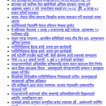
रवि लामिछानेले भारतीय प्रधानमन्त्री नरेन्द्र मोदीसँग भेट गर्ने
इरानका पूर्व सर्वोच्च नेता खामेनीको अन्तिम संस्कार जुनमा हुने
अछाममा असार ३ गते ‘रामारोशन स्काई रन २०२६’ हुँदै, ७ लाख ५२
हजार रुपैयाँ पुरस्कार
भारत–नेपाल सीमा समस्या द्विपक्षीय रूपमा समाधान गर्ने भारतको स्पष्ट
धारणा
मलेसियाको जितसँगै नेपाल एसियन गेम्समा छनोट
मे महिनामा नेपालमा १ लाख २ हजारभन्दा बढी पर्यटक, आगमनमा १९
प्रतिशत वृद्धि
सुधन गुरुङ प्रकरण : छानबिन समितिको म्याद पाँच दिन थप, अनुसन्धान
अन्तिम चरणमा
प्रतिनिधिसभा बैठक बस्दै, यस्ता छन् कार्यसूची
प्रतिनिधिसभा बैठक बस्दै, यस्ता छन् कार्यसूची
वर्षा घटेसँगै तराईमा बढ्दै गर्मी, केही क्षेत्रमा तातो लहरको सम्भावना
नेप्से २६.७२ अंकले घट्यो, ५ अर्ब ६१ करोडको कारोबार
प्रधानमन्त्रीको अभिव्यक्ति सच्चिएपछि मात्र सदन चलाउन दिने निर्णय
आज विश्व बुवाआमा दिवस : आमाबुवाको योगदानप्रति सम्मान र कृतज्ञता
व्यक्त गर्ने दिन
विपक्षीको विरोधबीच प्रतिनिधिसभा नियमावली पारित, सभामुखलाई
व्याख्याको अन्तिम अधिकार
रवि लामिछाने आज भारत भ्रमणमा, भाजपा नेतृत्वसँग उच्चस्तरीय
भेटवार्ता गर्ने
प्रधानमन्त्री बालेनको सीमा सम्बन्धी अभिव्यक्तिप्रति विज्ञहरूको
आपत्ति, स्पष्टीकरण माग
राज्यको क्षमता अनुसार सन्तुलित बजेट ल्याएका छौं : अर्थमन्त्री स्वर्णिम