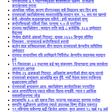
भेनेजुएलामा ७.१ म्याग्निच्युडको शक्तिशाली भूकम्प, राजधानी
कराकासमा त्रास
अत्यधिक गर्मीका कारण वीरगञ्जका सबै विद्यालय चार दिन बन्द
रास्वपाको महाधिवेशनमा मध्यरातदेखि मतदान सुरु, १८ सय मत खस्यो
बेनी–जोमसोम सडकखण्डमा पहिरो : इभी चालकको मृत्यु
क्रोएसियाको पहिलो जित, पानामा १-० ले पराजित
रास्वपा महाधिवेशन : मतदान राति साढे ८ बजेदेखि, ३८४ उम्मेदवार
मैदानमा
नेप्सेमा दोहोरो अंकको गिरावट, सूचक २६६० बिन्दुमा सीमित
विश्वकप : पानामालाई क्रोएसियाले हरायो
बालेन शाह सचिवालयका तीन सदस्य रास्वपाको केन्द्रीय समितिमा
उम्मेदवार
रास्वपा सभापतिमा रवि लामिछाने निर्विरोध, केन्द्रीय सदस्यमा मतदान
हुने
११ जिल्लाका ८२ स्थानमा बर्ड फ्लु संक्रमण, विभागद्वारा उच्च सतर्कता
अपनाउन आग्रह
नेप्सेमा २६ अङ्कको गिरावट, अधिकांश कम्पनीको शेयर मूल्य घट्यो
रास्वपाको बन्दसत्र आजदेखि सुरु हुँदै, नयाँ नेतृत्व चयन प्रक्रिया
बुधबारसम्म लम्बिने
रास्वपाको बन्दसत्र आज, महाधिवेशन कार्यतालिका प्रभावित
आज अन्तर्राष्ट्रिय एकल महिला दिवस मनाइँदै, न्याय र आर्थिक
सशक्तीकरणमा जोड
इराकमाथि ३–० को सहज जित, फ्रान्स नकआउट चरणमा प्रवेश
सम्पत्ति शुद्धीकरण आरोपमा एमाले उपाध्यक्ष विष्णु पौडेल पक्राउ
११ महिनामा सबैभन्दा बढी डिजेल आयात, कुल आयात १८ खर्ब ९४ अर्ब