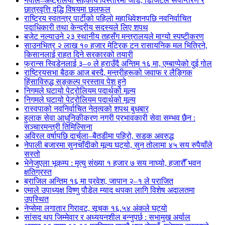
नेपाल–अष्ट्रेलिया सहकार्य विस्तारमा जोड, डिजिटल रूपान्तरण र
छात्रवृत्ति वृद्धि विषयमा छलफल
राष्ट्रिय स्वतन्त्र पार्टीको पहिलो महाधिवेशनपछि नवनिर्वाचित
पदाधिकारी तथा केन्द्रीय सदस्यले लिए शपथ
बजेट नल्याउने २३ स्थानीय तहसँग मन्त्रालयले माग्यो स्पष्टीकरण
साउनभित्र २ लाख १० हजार मेट्रिक टन रासायनिक मल भित्रिने,
किसानलाई राहत दिने सरकारको तयारी
फ्रान्स स्विडेनलाई ३–० ले हराउँदै अन्तिम १६ मा, एम्बाप्पेको दुई गोल
राष्ट्रियसभा बैठक आज बस्दै, मन्त्रीहरूको जवाफ र लैङ्गिक
हिंसाविरुद्ध सङ्कल्प प्रस्ताव पेश हुने
निगमले घटायो पेट्रोलियम पदार्थको मूल्य
निगमले घटायो पेट्रोलियम पदार्थको मूल्य
रास्वपाको नवनिर्वाचित नेतृत्वको शपथ बुधबार
हुलाक सेवा आधुनिकीकरण नगरी प्रभावकारी सेवा सम्भव छैन :
सञ्चारमन्त्री तिमिल्सिना
अविरल वर्षापछि दार्चुला–बैतडीमा पहिरो, सडक अवरुद्ध
नेपाली बजारमा सुनचाँदीको मूल्य घट्यो, सुन तोलामा ४५ सय रुपैयाँले
सस्तो
भेनेजुएला भूकम्प : मृत्यु संख्या १ हजार ७ सय नाघ्यो, हजारौँ भवन
क्षतिग्रस्त
ब्राजिल अन्तिम १६ मा प्रवेश, जापान २–१ ले पराजित
एमाले उपाध्यक्ष विष्णु पौडेल म्याद थपका लागि विशेष अदालतमा
उपस्थित
नेप्सेमा लगातार गिरावट, सूचक १६.५४ अंकले घट्यो
सांसद थप जिम्मेवार र अध्ययनशील बन्नुपर्छ : सभामुख अर्याल