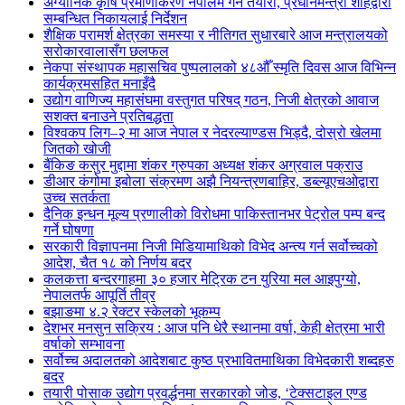
अर्ग्यानिक कृषि प्रमाणीकरण नेपालमै गर्ने तयारी, प्रधानमन्त्री शाहद्वारा
सम्बन्धित निकायलाई निर्देशन
शैक्षिक परामर्श क्षेत्रका समस्या र नीतिगत सुधारबारे आज मन्त्रालयको
सरोकारवालासँग छलफल
नेकपा संस्थापक महासचिव पुष्पलालको ४८औँ स्मृति दिवस आज विभिन्न
कार्यक्रमसहित मनाइँदै
उद्योग वाणिज्य महासंघमा वस्तुगत परिषद् गठन, निजी क्षेत्रको आवाज
सशक्त बनाउने प्रतिबद्धता
विश्वकप लिग–२ मा आज नेपाल र नेदरल्याण्डस भिड्दै, दोस्रो खेलमा
जितको खोजी
बैंकिङ कसुर मुद्दामा शंकर ग्रुपका अध्यक्ष शंकर अग्रवाल पक्राउ
डीआर कंगोमा इबोला संक्रमण अझै नियन्त्रणबाहिर, डब्ल्यूएचओद्वारा
उच्च सतर्कता
दैनिक इन्धन मूल्य प्रणालीको विरोधमा पाकिस्तानभर पेट्रोल पम्प बन्द
गर्ने घोषणा
सरकारी विज्ञापनमा निजी मिडियामाथिको विभेद अन्त्य गर्न सर्वोच्चको
आदेश, चैत १८ को निर्णय बदर
कलकत्ता बन्दरगाहमा ३० हजार मेट्रिक टन युरिया मल आइपुग्यो,
नेपालतर्फ आपूर्ति तीव्र
बझाङमा ४.२ रेक्टर स्केलको भूकम्प
देशभर मनसुन सक्रिय : आज पनि धेरै स्थानमा वर्षा, केही क्षेत्रमा भारी
वर्षाको सम्भावना
सर्वोच्च अदालतको आदेशबाट कुष्ठ प्रभावितमाथिका विभेदकारी शब्दहरु
बदर
तयारी पोसाक उद्योग प्रवर्द्धनमा सरकारको जोड, ‘टेक्सटाइल एण्ड