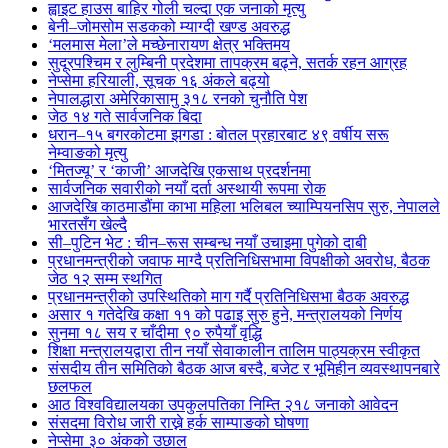
ह्वाइट हाउस बाहिर गोली चल्दा एक जनाको मृत्यु
बेनी–जोमसोम सडकको म्याग्दी खण्ड अवरुद्ध
‘मलमास मेला’ले मच्छेनारायण क्षेत्र भक्तिमय
सुदूरपश्चिम र लुम्बिनी प्रदेशमा तापक्रम बढ्ने, सतर्क रहन आग्रह
नेप्सेमा हरियाली, सूचक १६ अंकले बढ्यो
नेपालद्धारा अमेरिकासामु ३१८ रनको चुनौति पेश
जेठ १४ गते सार्वजनिक बिदा
धरान–१५ बगरकोटमा झगडा : बोतल प्रहारबाट ४९ वर्षीय सरू
नेम्वाङको मृत्यु
‘मितज्यू’ र ‘काजी’ आजदेखि एकसाथ प्रदर्शनमा
सार्वजनिक सवारीको नयाँ दर्ता अस्थायी रूपमा रोक
आजदेखि काठमाडौंमा काभा महिला भलिबल च्याम्पियनसिप सुरु, नेपालले
भारतसँग खेल्दै
सी–पुटिन भेट : चीन–रूस सम्बन्ध नयाँ उचाइमा पुगेको दाबी
प्रधानमन्त्रीको जवाफ माग्दै प्रतिनिधिसभामा विपक्षीको अवरोध, बैठक
जेठ १२ सम्म स्थगित
प्रधानमन्त्रीको उपस्थितिको माग गर्दै प्रतिनिधिसभा बैठक अवरुद्ध
असार १ गतेदेखि कक्षा ११ को पढाइ सुरु हुने, मन्त्रालयको निर्णय
सुनमा १८ सय र चाँदीमा ९० रुपैयाँ वृद्धि
शिक्षा मन्त्रालयद्वारा तीन नयाँ सेवाकालीन तालिम पाठ्यक्रम स्वीकृत
संसदीय तीन समितिको बैठक आज बस्दै, बजेट र भूमिहीन व्यवस्थापनबारे
छलफल
आठ विश्वविद्यालयका उपकुलपतिका निम्ति २१८ जनाको आवेदन
संसदमा विरोध जारी राख्ने हर्क साम्पाङको घोषणा
नेप्सेमा ३० अंकको उछाल