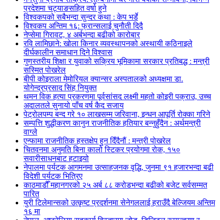
प्रदेशमा चट्याङसहित वर्षा हुने
विश्वकपको सबैभन्दा सुन्दर कथा : केप भर्डे
विश्वकप अन्तिम १६: फ्रान्सलाई चुनाैती दिदै
नेप्सेमा गिरावट, ४ अर्बभन्दा बढीको कारोबार
रवि लामिछाने: खोला किनार व्यवस्थापनको अस्थायी कठिनाइले
दीर्घकालीन समाधान दिने विश्वास
गुणस्तरीय शिक्षा र युवाको सक्रिय भूमिकामा सरकार प्रतिबद्ध : मन्त्री
सस्मित पोखरेल
बीपी कोइराला मेमोरियल क्यान्सर अस्पतालको अध्यक्षमा डा.
योगेन्द्रप्रसाद सिंह नियुक्त
थमन विक हत्या प्रकरणमा पूर्वसांसद लक्ष्मी महतो कोइरी पक्राउ, उच्च
अदालतले सुनायो पाँच वर्ष कैद सजाय
पेट्रोलपम्प बन्द गरे १० लाखसम्म जरिवाना, इन्धन आपूर्ति रोक्का गरिने
सम्पत्ति शुद्धीकरण कानुन राजनीतिक हतियार बन्नुहुँदैन : अर्थमन्त्री
वाग्ले
एन्फामा राजनीतिक हस्तक्षेप हुन दिँदैनौं : मन्त्री पोखरेल
चितवनमा अनुमति बिना कालो स्टिकर प्रयोगमा रोक, १५०
सवारीसाधनबाट हटाइयो
नेपालमा पर्यटक आगमनमा उत्साहजनक वृद्धि, जुनमा ९१ हजारभन्दा बढी
विदेशी पर्यटक भित्रिए
काठमाडौँ महानगरको २५ अर्ब ८८ करोडभन्दा बढीको बजेट सर्वसम्मत
पारित
युरी टिलेमान्सको उत्कृष्ट प्रदर्शनमा सेनेगललाई हराउँदै बेल्जियम अन्तिम
१६ मा