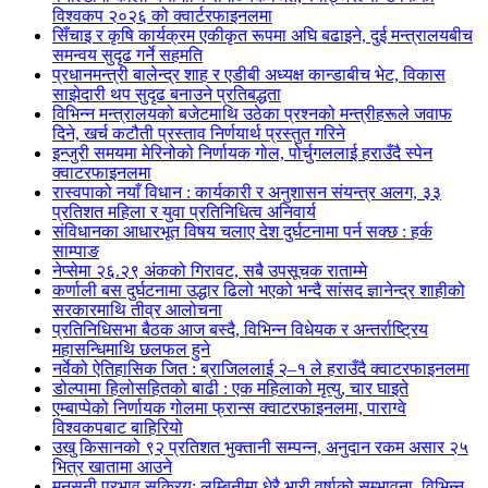
विश्वकप २०२६ को क्वार्टरफाइनलमा
सिँचाइ र कृषि कार्यक्रम एकीकृत रूपमा अघि बढाइने, दुई मन्त्रालयबीच
समन्वय सुदृढ गर्ने सहमति
प्रधानमन्त्री बालेन्द्र शाह र एडीबी अध्यक्ष कान्डाबीच भेट, विकास
साझेदारी थप सुदृढ बनाउने प्रतिबद्धता
विभिन्न मन्त्रालयको बजेटमाथि उठेका प्रश्नको मन्त्रीहरूले जवाफ
दिने, खर्च कटौती प्रस्ताव निर्णयार्थ प्रस्तुत गरिने
इन्जुरी समयमा मेरिनोको निर्णायक गोल, पोर्चुगललाई हराउँदै स्पेन
क्वाटरफाइनलमा
रास्वपाको नयाँ विधान : कार्यकारी र अनुशासन संयन्त्र अलग, ३३
प्रतिशत महिला र युवा प्रतिनिधित्व अनिवार्य
संविधानका आधारभूत विषय चलाए देश दुर्घटनामा पर्न सक्छ : हर्क
साम्पाङ
नेप्सेमा २६.२९ अंकको गिरावट, सबै उपसूचक राताम्मे
कर्णाली बस दुर्घटनामा उद्धार ढिलो भएको भन्दै सांसद ज्ञानेन्द्र शाहीको
सरकारमाथि तीव्र आलोचना
प्रतिनिधिसभा बैठक आज बस्दै, विभिन्न विधेयक र अन्तर्राष्ट्रिय
महासन्धिमाथि छलफल हुने
नर्वेको ऐतिहासिक जित : ब्राजिललाई २–१ ले हराउँदै क्वाटरफाइनलमा
डोल्पामा हिलोसहितको बाढी : एक महिलाको मृत्यु, चार घाइते
एम्बाप्पेको निर्णायक गोलमा फ्रान्स क्वाटरफाइनलमा, पाराग्वे
विश्वकपबाट बाहिरियो
उखु किसानको ९२ प्रतिशत भुक्तानी सम्पन्न, अनुदान रकम असार २५
भित्र खातामा आउने
मनसुनी प्रभाव सक्रिय: लुम्बिनीमा धेरै भारी वर्षाको सम्भावना, विभिन्न