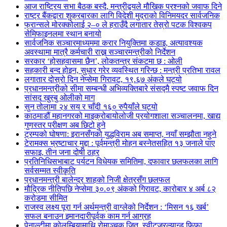
आज राष्ट्रिय सभा बैठक बस्दै, मन्त्रीद्वयले मौखिक प्रश्नको जवाफ दिने
राष्ट्र बैंकद्वारा शुक्रबारका लागि विदेशी मुद्राको विनिमयदर सार्वजनिक
फ्रान्सले मोरक्कोलाई २–० ले हराउँदै लगातार तेस्रो पटक विश्वकप
सेमिफाइनलमा स्थान बनायो
सार्वजनिक सञ्चारमाध्यममा करार नियुक्तिमा कडाइ, अत्यावश्यक
अवस्थामा मात्रै कर्मचारी राख्न सञ्चारमन्त्रीको निर्देशन
सरकार ‘होसहवासमा छैन’, लोकतन्त्र संकटमा छ : ओली
सहकारी बन्द होइन, सुधार गरेर व्यवस्थित गरिन्छ : मन्त्री प्रतिभा रावल
लगातार दोस्रो दिन नेप्सेमा गिरावट, १९.६७ अंकले घट्यो
प्रधानमन्त्रीको सीमा सम्बन्धी अभिव्यक्तिबारे संसद्मै स्पष्ट जवाफ दिन
सांसद खुस्बु ओलीको माग
सुन तोलामा २४ सय र चाँदी १६० रुपैयाँले घट्यो
काठमाडौं महानगरको माइक्रोबायोलोजी प्रयोगशाला सञ्चालनमा, खाद्य
गुणस्तर परीक्षण अब छिटो हुने
ट्रम्पको घोषणा: इरानसँगको युद्धविराम अब समाप्त, नयाँ सम्झौता नहुने
टेरामक्स भ्रष्टाचार मुद्दा : पूर्वमन्त्री मोहन बस्नेतसहित १३ जनाले पाए
सफाइ, तीन जना दोषी ठहर
प्रतिनिधिसभाबाट पर्यटन विधेयक समितिमा, दफावार छलफलका लागि
सर्वसम्मत स्वीकृति
प्रधानमन्त्री बालेन्द्र शाहको निजी क्षेत्रसँग छलफल
मौद्रिक नीतिपछि नेप्सेमा ३०.०९ अंकको गिरावट, कारोबार ४ अर्ब ८२
करोडमा सीमित
राजस्व लक्ष्य पूरा गर्न अर्थमन्त्री वाग्लेको निर्देशन : ‘मिसन १६ खर्ब’
सफल बनाउन इमानदारीपूर्वक काम गर्न आग्रह
पेनाल्टीमा कोलम्बियामाथि रोमाञ्चक जित, स्वीट्जरल्यान्ड फिफा