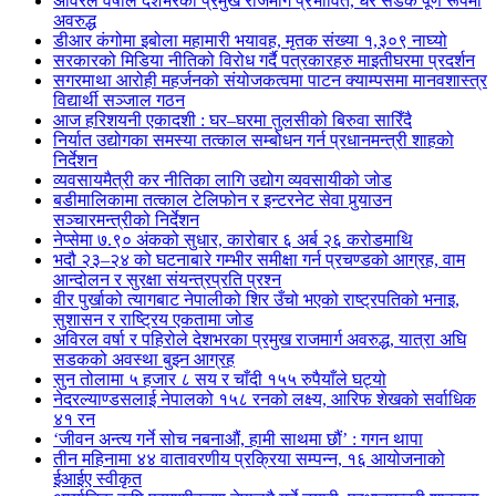
अविरल वर्षाले देशभरका प्रमुख राजमार्ग प्रभावित, धेरै सडक पूर्ण रूपमा
अवरुद्ध
डीआर कंगोमा इबोला महामारी भयावह, मृतक संख्या १,३०९ नाघ्यो
सरकारको मिडिया नीतिको विरोध गर्दै पत्रकारहरु माइतीघरमा प्रदर्शन
सगरमाथा आरोही महर्जनको संयोजकत्वमा पाटन क्याम्पसमा मानवशास्त्र
विद्यार्थी सञ्जाल गठन
आज हरिशयनी एकादशी : घर–घरमा तुलसीको बिरुवा सारिँदै
निर्यात उद्योगका समस्या तत्काल सम्बोधन गर्न प्रधानमन्त्री शाहको
निर्देशन
व्यवसायमैत्री कर नीतिका लागि उद्योग व्यवसायीको जोड
बडीमालिकामा तत्काल टेलिफोन र इन्टरनेट सेवा पुर्‍याउन
सञ्चारमन्त्रीको निर्देशन
नेप्सेमा ७.९० अंकको सुधार, कारोबार ६ अर्ब २६ करोडमाथि
भदौ २३–२४ को घटनाबारे गम्भीर समीक्षा गर्न प्रचण्डको आग्रह, वाम
आन्दोलन र सुरक्षा संयन्त्रप्रति प्रश्न
वीर पुर्खाको त्यागबाट नेपालीको शिर उँचो भएको राष्ट्रपतिको भनाइ,
सुशासन र राष्ट्रिय एकतामा जोड
अविरल वर्षा र पहिरोले देशभरका प्रमुख राजमार्ग अवरुद्ध, यात्रा अघि
सडकको अवस्था बुझ्न आग्रह
सुन तोलामा ५ हजार ८ सय र चाँदी १५५ रुपैयाँले घट्यो
नेदरल्याण्डसलाई नेपालको १५८ रनको लक्ष्य, आरिफ शेखको सर्वाधिक
४१ रन
‘जीवन अन्त्य गर्ने सोच नबनाऔं, हामी साथमा छौं’ : गगन थापा
तीन महिनामा ४४ वातावरणीय प्रक्रिया सम्पन्न, १६ आयोजनाको
ईआईए स्वीकृत