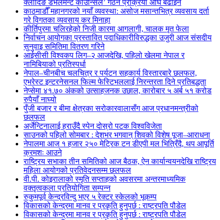
क्लोदिङ डेभलमेन्ट काउन्सिल’ गठन प्रक्रिया अघि बढाइने
काठमाडौँ महानगरको नयाँ व्यवस्था: असोज मसान्तभित्र व्यवसाय दर्ता
गरे विगतका व्यवसाय कर मिनाहा
कीर्तिपुरमा चलिरहेको निजी कारमा आगलागी, चालक मृत फेला
निर्वाचन आयोगका प्रस्तावित पदाधिकारीविरुद्धका उजुरी आज संसदीय
सुनुवाइ समितिमा वितरण गरिने
आईसीसी विश्वकप लिग–२ आजदेखि, पहिलो खेलमा नेपाल र
नामिबियाको प्रतिस्पर्धा
नेपाल–चीनबीच चलचित्र र पर्यटन सहकार्य विस्तारबारे छलफल,
एभरेस्ट इन्टरनेसनल फिल्म फेस्टिभललाई निरन्तरता दिने प्रतिबद्धता
नेप्सेमा ४१.७० अंकको उत्साहजनक उछाल, कारोबार ५ अर्ब ५१ करोड
रुपैयाँ नाघ्यो
पुँजी बजार र बीमा क्षेत्रका सरोकारवालासँग आज प्रधानमन्त्रीको
छलफल
अर्जेन्टिनालाई हराउँदै स्पेन दोस्रो पटक विश्वविजेता
साउनको पहिलो सोमबार : देशभर भगवान् शिवको विशेष पूजा–आराधना
नेपालमा आज १ हजार २५० मेट्रिक टन डीएपी मल भित्रिँदै, थप आपूर्ति
क्रमशः आउने
राष्ट्रिय सभाका तीन समितिको आज बैठक, ऐन कार्यान्वयनदेखि राष्ट्रिय
महिला आयोगको प्रतिवेदनसम्म छलफल
वी.पी. कोइरालाको स्मृति सप्ताहको अवसरमा अन्तरमाध्यमिक
वक्तृत्वकला प्रतियोगिता सम्पन्न
रुकुमपूर्व केन्द्रविन्दु भएर ५ रेक्टर स्केलको भूकम्प
विकासको केन्द्रमा मानव र प्रकृति हुनुपर्छ : राष्ट्रपति पौडेल
विकासको केन्द्रमा मानव र प्रकृति हुनुपर्छ : राष्ट्रपति पौडेल