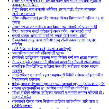
असार १२ सम्म ११.३३ प्रतिशत मात्रै धान रोपाइँ, मधेशमा सुख्खाले
उत्पादन घट्ने चिन्ता
होर्मुज विवाद समाधानतर्फ अमेरिका–इरान वार्ता, दोहामा मंगलबार
निर्णायक छलफल
दक्षिण अफ्रिकालाई हराउँदै क्यानडा फिफा विश्वकपको अन्तिम १६ मा
प्रवेश
असार १५ आज : राष्ट्रिय धान दिवस तथा रोपाइँ महोत्सव मनाइँदै
शिक्षा–स्वास्थ्य करले गरिबलाई असर गर्दैन : अर्थमन्त्री वाग्ले
चुनावी धक्का अस्थायी मात्रै हो, एमाले फेरि उठ्छ : ओली
विश्वकपको समूह चरण सकियो : ३२ टोली नकआउटमा, १६ देश
बाहिरिए
प्रतिनिधिसभा बैठक बस्दै, यस्तो छ कार्यसूची
अफगानिस्तानमा गयो शक्तिशाली भूकम्प
डेम्बेलेको ह्याट्रिकमा फ्रान्स समूह विजेता बन्दै नकआउट चरणमा
लिग–२ र युके टूरका लागि रोहितको कप्तानीमा नेपाली टोली घोषणा
सामाजिक विकृतिविरुद्ध सचेतना फैलाउँदै ‘सहीछाप’ सडक नाटक
प्रदर्शन
कांग्रेसभित्र एकताको पहल : महामन्त्री घिमिरे र शेखर कोइरालाबीच
विराटनगरमा छलफल
भेनेजुएलामा शक्तिशाली भूकम्प : १८८ जनाको मृत्यु, १३८ परकम्प पुष्टि
रास्वपा उपसभापतिमा डा. स्वर्णिम वाग्ले निर्विरोध निर्वाचित
परीक्षा बोर्डको नतिजा प्रक्रिया पारदर्शी र समयमै सम्पन्न गरिएको हो :
मन्त्री पोखरेल
रास्वपाको दोस्रो चरण निर्वाचन तालिका सार्वजनिक, राति सवा ९
बजेदेखि मतदान