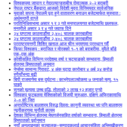
विश्वकपमा जापान र नेदरल्यान्ड्सबीच रोमाञ्चक २–२ बराबरी
नेपाल राष्ट्र बैंकद्वारा आजको विदेशी मुद्रा विनिमयदर सार्वजनिक
युवाको सपना नेपालमै पूरा हुने वातावरण बनाउन बजेटमार्फत सुरुवात :
अर्थमन्त्री वाग्ले
प्रतिनिधिसभामा असार १ र २ गते मन्त्रालयगत बजेटमाथि छलफल,
मन्त्रीले असार ३ र ४ गते जवाफ दिने
२४ घण्टामा काठमाडौंमा २,४०८ चालक कारबाहीमा
२४ घण्टामा काठमाडौंमा २,४०८ चालक कारबाहीमा
परराष्ट्रमन्त्री शिशिर खनाल आज चीन भ्रमणमा प्रस्थान गर्दै
फिफा विश्वकप : ब्राजिल र मोरक्को १–१ को बराबरीमा, दुवैले बाँडे
एक–एक अंक
कोशीसहित विभिन्न प्रदेशमा वर्षा र चट्याङको सम्भावना, हिमाली
क्षेत्रमा हिमपातको अनुमान
नेप्सेमा सामान्य गिरावट, ४ अंक घट्दा कारोबार ४ अर्ब ३४ करोड
रुपैयाँभन्दा बढी
बिपी राजमार्गमा बस दुर्घटना : काभ्रेपलाञ्चोकमा ७ जनाको मृत्यु, १५
घाइते
सुनको मूल्यमा उच्च वृद्धि, तोलाको २ लाख ९२ हजार पुग्यो
विश्वकप फुटबलमा मेक्सिकोको विजयी सुरुआत, दक्षिण अफ्रिकामाथि
२–० को जित
अन्तर्राष्ट्रिय बालश्रम विरुद्ध दिवस: कानुनी व्यवस्था भए पनि बालश्रम
न्यूनीकरणमा चुनौती कायम
देशका विभिन्न क्षेत्रमा मेघगर्जनसहित वर्षाको सम्भावना, हिमाली क्षेत्रमा
हिमपातको पूर्वानुमान
नयाँ अनलाइनका सञ्चालक÷सम्पादकलाई आचारसंहिता अभिमुखीकरण