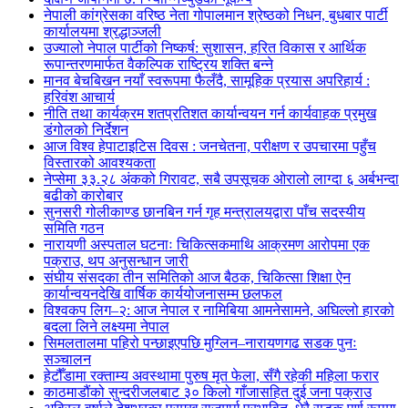
नेपाली कांग्रेसका वरिष्ठ नेता गोपालमान श्रेष्ठको निधन, बुधबार पार्टी
कार्यालयमा श्रद्धाञ्जली
उज्यालो नेपाल पार्टीको निष्कर्ष: सुशासन, हरित विकास र आर्थिक
रूपान्तरणमार्फत वैकल्पिक राष्ट्रिय शक्ति बन्ने
मानव बेचबिखन नयाँ स्वरूपमा फैलँदै, सामूहिक प्रयास अपरिहार्य :
हरिवंश आचार्य
नीति तथा कार्यक्रम शतप्रतिशत कार्यान्वयन गर्न कार्यवाहक प्रमुख
डंगोलको निर्देशन
आज विश्व हेपाटाइटिस दिवस : जनचेतना, परीक्षण र उपचारमा पहुँच
विस्तारको आवश्यकता
नेप्सेमा ३३.२८ अंकको गिरावट, सबै उपसूचक ओरालो लाग्दा ६ अर्बभन्दा
बढीको कारोबार
सुनसरी गोलीकाण्ड छानबिन गर्न गृह मन्त्रालयद्वारा पाँच सदस्यीय
समिति गठन
नारायणी अस्पताल घटनाः चिकित्सकमाथि आक्रमण आरोपमा एक
पक्राउ, थप अनुसन्धान जारी
संघीय संसदका तीन समितिको आज बैठक, चिकित्सा शिक्षा ऐन
कार्यान्वयनदेखि वार्षिक कार्ययोजनासम्म छलफल
विश्वकप लिग–२: आज नेपाल र नामिबिया आमनेसामने, अघिल्लो हारको
बदला लिने लक्ष्यमा नेपाल
सिमलतालमा पहिरो पन्छाइएपछि मुग्लिन–नारायणगढ सडक पुनः
सञ्चालन
हेटौँडामा रक्ताम्य अवस्थामा पुरुष मृत फेला, सँगै रहेकी महिला फरार
काठमाडौंको सुन्दरीजलबाट ३० किलो गाँजासहित दुई जना पक्राउ