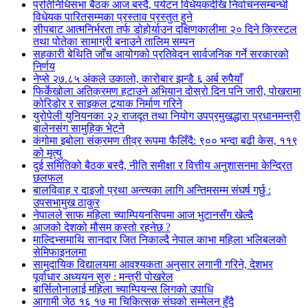
प्रतिनिधिसभा बैठक आज बस्दै, पर्यटन विधेयकदेखि निर्वाचनसम्बन्धी
विधेयक पारितसम्मका प्रस्ताव प्रस्तुत हुने
सीपबाट आत्मनिर्भरता तर्फ डोहोर्याउन दक्षिणकालीमा २० दिने क्रिस्टल
तथा पोतेका सामाग्री बनाउने तालिम सम्पन
सहकारी बेथिति जाँच आयोगको प्रतिवेदन सार्वजनिक गर्ने सरकारको
निर्णय
नेप्से २७.८५ अंकले उकालो, कारोबार झन्डै ६ अर्ब रुपैयाँ
फिर्केखोला अतिक्रमण हटाउने अभियान दोस्रो दिन पनि जारी, पोखरामा
कोरिडोर र साइकल ट्र्याक निर्माण गरिने
युरोपेली युनियनका २२ राजदूत तथा नियोग उपप्रमुखद्धारा प्रधानमन्त्री
बालेनसंग सामुहिक भेट्ने
कंगोमा इबोला संक्रमण तीव्र रूपमा फैलिँदै: ९०० भन्दा बढी केस, ११९
को मृत्यु
दुई समितिको बैठक बस्दै, नीति समीक्षा र वित्तीय अनुशासनमा केन्द्रित
छलफल
बालविवाह र दाइजो प्रथा अन्त्यका लागि अन्तिमसम्म संघर्ष गर्छु :
उपसभामुख ठाकुर
नेपालले साफ महिला च्याम्पियनसिपमा आज भुटानसँग खेल्दै
आजको देशको मौसम कस्तो रहनेछ ?
माल्दिभ्समाथि सानदार जित निकाल्दै नेपाल काभा महिला भलिबलको
सेमिफाइनलमा
सामुदायिक विद्यालयमा आवश्यकता अनुसार लगानी गरिने, देशभर
पूर्वाधार अध्ययन सुरु : मन्त्री पोखरेल
बार्सिलोनालाई महिला च्याम्पियन्स लिगको उपाधि
आगामी जेठ १६ १७ मा चिकित्सक संघको सम्मेलन हुँदै