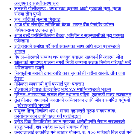
अनुगमन र सहजीकरण सुरु
सुनसरी गोलीकाण्ड : उपचारका क्रममा अर्का युवकको मृत्यु, मृतक
संख्या तीन पुग्यो
सुन–चाँदीको मूल्यमा गिरावट
आज पाँच संसदीय समितिको बैठक, राष्ट्र बैंक ऐनदेखि पर्यटन
विधेयकसम्म छलफल हुने
आज बस्दै प्रतिनिधिसभा बैठक, भूमिहीन र सुकुम्बासीको मुद्दा प्रमुख
एजेन्डामा
इतिहासको समीक्षा गर्दै नयाँ संकल्पका साथ अघि बढ्न प्रचण्डको
आह्वान
नेपाल–मोरक्को सम्बन्ध थप मजबुत बनाउन सहकार्य विस्तारमा जोड
खोलाको मापदण्ड पालना नगरी निजी जग्गामा सडक निर्माण गरिएको भन्दै
अख्तियारमा उजुरी
सिन्धुलीमा बसको ठक्करपछि कार सुनकोसी नदीमा खस्यो, तीन जना
बेपत्ता
मेडिकल व्यवसायी दुर्गा प्रसाईं पुनः पक्राउ
रोल्पाको इरीवाङ केन्द्रबिन्दु भएर ४.४ म्याग्निच्युडको भूकम्प
मुग्लिन–नारायणगढ सडक तीन स्थानमा पहिरो, एकतर्फी मात्र सञ्चालन
तुलसीलाल अमात्यले जनताको अधिकारका लागि जीवन समर्पित गर्नुभयो
: पूर्वराष्ट्रपति भण्डारी
संयुक्त हिन्दू मोर्चाका थप ६ मागमा गृहमन्त्री गुरुङ सकारात्मक,
कार्यान्वयनका लागि पहल गर्ने प्रतिबद्धता
ब्रोड पिक हिमपहिरोमा ज्यान गुमाएका आरोहीप्रति नेपाल सरकारको
श्रद्धाञ्जली, शव स्वदेश ल्याउन समन्वय तीव्र
करदातालाई आकर्षित गर्न उपहार योजना, रु. १०० माथिको बिल दर्ता गर्न