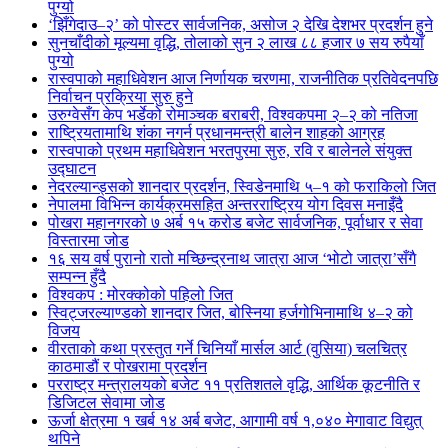
पुग्यो
‘झिँगेदाउ–२’ को पोस्टर सार्वजनिक, असोज २ देखि देशभर प्रदर्शन हुने
सुनचाँदीको मूल्यमा वृद्धि, तोलाको सुन २ लाख ८८ हजार ७ सय रुपैयाँ
पुग्यो
रास्वपाको महाधिवेशन आज निर्णायक चरणमा, राजनीतिक प्रतिवेदनपछि
निर्वाचन प्रक्रिया सुरु हुने
उरुग्वेसँग केप भर्डेको रोमाञ्चक बराबरी, विश्वकपमा २–२ को नतिजा
राष्ट्रियतामाथि शंका नगर्न प्रधानमन्त्री बालेन शाहको आग्रह
रास्वपाको प्रथम महाधिवेशन भरतपुरमा सुरु, रवि र बालेनले संयुक्त
उद्घाटन
नेदरल्यान्ड्सको शानदार प्रदर्शन, स्विडेनमाथि ५–१ को फराकिलो जित
नेपालमा विभिन्न कार्यक्रमसहित अन्तरराष्ट्रिय योग दिवस मनाइँदै
पोखरा महानगरको ७ अर्ब १५ करोड बजेट सार्वजनिक, पूर्वाधार र सेवा
विस्तारमा जोड
१६ सय वर्ष पुरानो रातो मच्छिन्द्रनाथ जात्रा आज ‘भोटो जात्रा’सँगै
सम्पन्न हुँदै
विश्वकप : मोरक्कोको पहिलो जित
स्विट्जरल्याण्डको शानदार जित, बोस्निया हर्जगोभिनामाथि ४–२ को
विजय
वीरताको कथा प्रस्तुत गर्ने चिनियाँ मार्सल आर्ट (वुसिया) चलचित्र
काठमाडौं र पोखरामा प्रदर्शन
परराष्ट्र मन्त्रालयको बजेट ११ प्रतिशतले वृद्धि, आर्थिक कूटनीति र
डिजिटल सेवामा जोड
ऊर्जा क्षेत्रमा १ खर्ब १४ अर्ब बजेट, आगामी वर्ष १,०४० मेगावाट विद्युत्
थपिने