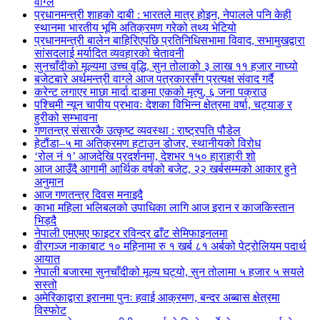
वाग्ले
प्रधानमन्त्री शाहको दाबी : भारतले मात्र होइन, नेपालले पनि केही
स्थानमा भारतीय भूमि अतिक्रमण गरेको तथ्य भेटियो
प्रधानमन्त्री बालेन बाहिरिएपछि प्रतिनिधिसभामा विवाद, सभामुखद्वारा
सांसदलाई मर्यादित व्यवहारको चेतावनी
सुनचाँदीको मूल्यमा उच्च वृद्धि, सुन तोलाको ३ लाख ११ हजार नाघ्यो
बजेटबारे अर्थमन्त्री वाग्ले आज पत्रकारसँग प्रत्यक्ष संवाद गर्दै
करेन्ट लगाएर माछा मार्दा दाङमा एकको मृत्यु, ६ जना पक्राउ
पश्चिमी न्यून चापीय प्रभावः देशका विभिन्न क्षेत्रमा वर्षा, चट्याङ र
हुरीको सम्भावना
गणतन्त्र संसारकै उत्कृष्ट व्यवस्था : राष्ट्रपति पौडेल
हेटौंडा–५ मा अतिक्रमण हटाउन डोजर, स्थानीयको विरोध
‘रोल नं १’ आजदेखि प्रदर्शनमा, देशभर १५० हाराहारी शो
आज आउँदै आगामी आर्थिक वर्षको बजेट, २२ खर्बसम्मको आकार हुने
अनुमान
आज गणतन्त्र दिवस मनाइदै
काभा महिला भलिबलको उपाधिका लागि आज इरान र काजकिस्तान
भिड्दै
नेपाली एमएमए फाइटर रविन्द्र ढाँट सेमिफाइनलमा
वीरगञ्ज नाकाबाट १० महिनामा रु १ खर्ब ८१ अर्बको पेट्रोलियम पदार्थ
आयात
नेपाली बजारमा सुनचाँदीको मूल्य घट्यो, सुन तोलामा ५ हजार ५ सयले
सस्तो
अमेरिकाद्वारा इरानमा पुनः हवाई आक्रमण, बन्दर अब्बास क्षेत्रमा
विस्फोट