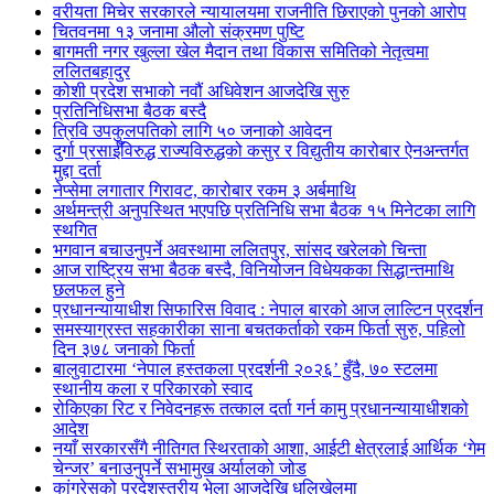
वरीयता मिचेर सरकारले न्यायालयमा राजनीति छिराएको पुनको आरोप
चितवनमा १३ जनामा औलो संक्रमण पुष्टि
बागमती नगर खुल्ला खेल मैदान तथा विकास समितिको नेतृत्वमा
ललितबहादुर
कोशी प्रदेश सभाको नवौं अधिवेशन आजदेखि सुरु
प्रतिनिधिसभा बैठक बस्दै
त्रिवि उपकुलपतिको लागि ५० जनाको आवेदन
दुर्गा प्रसाईँविरुद्ध राज्यविरुद्धको कसुर र विद्युतीय कारोबार ऐनअन्तर्गत
मुद्दा दर्ता
नेप्सेमा लगातार गिरावट, कारोबार रकम ३ अर्बमाथि
अर्थमन्त्री अनुपस्थित भएपछि प्रतिनिधि सभा बैठक १५ मिनेटका लागि
स्थगित
भगवान बचाउनुपर्ने अवस्थामा ललितपुर, सांसद खरेलको चिन्ता
आज राष्ट्रिय सभा बैठक बस्दै, विनियोजन विधेयकका सिद्धान्तमाथि
छलफल हुने
प्रधानन्यायाधीश सिफारिस विवाद : नेपाल बारको आज लाल्टिन प्रदर्शन
समस्याग्रस्त सहकारीका साना बचतकर्ताको रकम फिर्ता सुरु, पहिलो
दिन ३७८ जनाको फिर्ता
बालुवाटारमा ‘नेपाल हस्तकला प्रदर्शनी २०२६’ हुँदै, ७० स्टलमा
स्थानीय कला र परिकारको स्वाद
रोकिएका रिट र निवेदनहरू तत्काल दर्ता गर्न कामु प्रधानन्यायाधीशको
आदेश
नयाँ सरकारसँगै नीतिगत स्थिरताको आशा, आईटी क्षेत्रलाई आर्थिक ‘गेम
चेन्जर’ बनाउनुपर्ने सभामुख अर्यालको जोड
कांग्रेसको प्रदेशस्तरीय भेला आजदेखि धुलिखेलमा