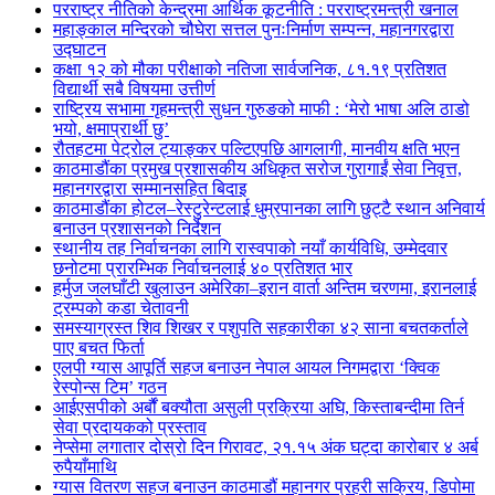
परराष्ट्र नीतिको केन्द्रमा आर्थिक कूटनीति : परराष्ट्रमन्त्री खनाल
महाङ्काल मन्दिरको चौघेरा सत्तल पुनःनिर्माण सम्पन्न, महानगरद्वारा
उद्घाटन
कक्षा १२ को मौका परीक्षाको नतिजा सार्वजनिक, ८१.१९ प्रतिशत
विद्यार्थी सबै विषयमा उत्तीर्ण
राष्ट्रिय सभामा गृहमन्त्री सुधन गुरुङको माफी : ‘मेरो भाषा अलि ठाडो
भयो, क्षमाप्रार्थी छु’
रौतहटमा पेट्रोल ट्याङ्कर पल्टिएपछि आगलागी, मानवीय क्षति भएन
काठमाडौंका प्रमुख प्रशासकीय अधिकृत सरोज गुरागाईं सेवा निवृत्त,
महानगरद्वारा सम्मानसहित बिदाइ
काठमाडौंका होटल–रेस्टुरेन्टलाई धुम्रपानका लागि छुट्टै स्थान अनिवार्य
बनाउन प्रशासनको निर्देशन
स्थानीय तह निर्वाचनका लागि रास्वपाको नयाँ कार्यविधि, उम्मेदवार
छनोटमा प्रारम्भिक निर्वाचनलाई ४० प्रतिशत भार
हर्मुज जलघाँटी खुलाउन अमेरिका–इरान वार्ता अन्तिम चरणमा, इरानलाई
ट्रम्पको कडा चेतावनी
समस्याग्रस्त शिव शिखर र पशुपति सहकारीका ४२ साना बचतकर्ताले
पाए बचत फिर्ता
एलपी ग्यास आपूर्ति सहज बनाउन नेपाल आयल निगमद्वारा ‘क्विक
रेस्पोन्स टिम’ गठन
आईएसपीको अर्बौं बक्यौता असुली प्रक्रिया अघि, किस्ताबन्दीमा तिर्न
सेवा प्रदायकको प्रस्ताव
नेप्सेमा लगातार दोस्रो दिन गिरावट, २१.१५ अंक घट्दा कारोबार ४ अर्ब
रुपैयाँमाथि
ग्यास वितरण सहज बनाउन काठमाडौं महानगर प्रहरी सक्रिय, डिपोमा