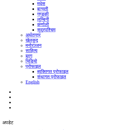
मधेस
बाग्मती
गण्डकी
लुम्बिनी
कर्णाली
सुदूरपश्चिम
अर्थतन्त्र
खेलकुद
मनोरञ्जन
साहित्य
ब्लग
भिडियो
प्रोफाइल
ब्यक्तिगत प्रोफाइल
संथागत प्रोफाइल
English
अपडेट