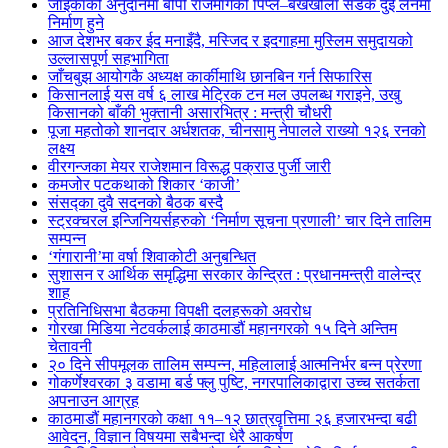
जाइकाको अनुदानमा बीपी राजमार्गको पिप्ले–बर्खेखोला सडक दुई लेनमा
निर्माण हुने
आज देशभर बकर ईद मनाइँदै, मस्जिद र इदगाहमा मुस्लिम समुदायको
उल्लासपूर्ण सहभागिता
जाँचबुझ आयोगकै अध्यक्ष कार्कीमाथि छानबिन गर्न सिफारिस
किसानलाई यस वर्ष ६ लाख मेट्रिक टन मल उपलब्ध गराइने, उखु
किसानको बाँकी भुक्तानी असारभित्र : मन्त्री चौधरी
पूजा महतोको शानदार अर्धशतक, चीनसामु नेपालले राख्यो १२६ रनको
लक्ष्य
वीरगन्जका मेयर राजेशमान विरूद्ध पक्राउ पुर्जी जारी
कमजोर पटकथाको शिकार ‘काजी’
संसद्का दुवै सदनको बैठक बस्दै
स्ट्रक्चरल इन्जिनियर्सहरुकाे ‘निर्माण सूचना प्रणाली’ चार दिने तालिम
सम्पन्न
‘गंगारानी’मा वर्षा शिवाकोटी अनुबन्धित
सुशासन र आर्थिक समृद्धिमा सरकार केन्द्रित : प्रधानमन्त्री वालेन्द्र
शाह
प्रतिनिधिसभा बैठकमा विपक्षी दलहरूको अवरोध
गोरखा मिडिया नेटवर्कलाई काठमाडौं महानगरको १५ दिने अन्तिम
चेतावनी
२० दिने सीपमूलक तालिम सम्पन्न, महिलालाई आत्मनिर्भर बन्न प्रेरणा
गोकर्णेश्वरका ३ वडामा बर्ड फ्लु पुष्टि, नगरपालिकाद्वारा उच्च सतर्कता
अपनाउन आग्रह
काठमाडौं महानगरको कक्षा ११–१२ छात्रवृत्तिमा २६ हजारभन्दा बढी
आवेदन, विज्ञान विषयमा सबैभन्दा धेरै आकर्षण