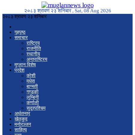
२०८३ श्रावण २३ शनिबार , Sat, 08 Aug 2026
२०८३ श्रावण २३ शनिबार
गृहपृष्ठ
समाचार
राष्ट्रिय
राजनीति
स्थानीय
अन्तराष्ट्रिय
मुग्लान विशेष
प्रदेश
कोशी
मधेस
बाग्मती
गण्डकी
लुम्बिनी
कर्णाली
सुदूरपश्चिम
अर्थतन्त्र
खेलकुद
मनोरञ्जन
साहित्य