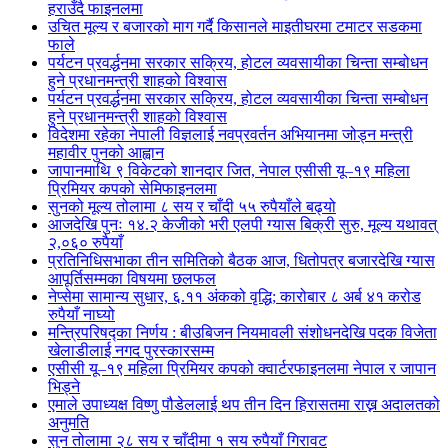
हराउँदै फाइनलमा
उचित मूल्य र बजारको माग गर्दै किसानले माइतीघरमा टमाटर सडकमा
फाले
पर्यटन प्रवर्द्धनमा सरकार सक्रिय, होटल व्यवसायीका चिन्ता सम्बोधन
हुने प्रधानमन्त्री शाहको विश्वास
पर्यटन प्रवर्द्धनमा सरकार सक्रिय, होटल व्यवसायीका चिन्ता सम्बोधन
हुने प्रधानमन्त्री शाहको विश्वास
विदेशमा रहेका नेपाली विज्ञलाई नवप्रवर्तन अभियानमा जोड्न मन्त्री
महावीर पुनको आह्वान
जापानमाथि ९ विकेटको शानदार जित, नेपाल एसीसी यू–१९ महिला
प्रिमियर कपको सेमिफाइनलमा
सुनको मूल्य तोलामा ८ सय र चाँदी ५५ रुपैयाँले बढ्यो
आजदेखि पुनः १४.२ केजीको भरी एलपी ग्यास बिक्री सुरु, मूल्य यथावत्
२,०६० रुपैयाँ
प्रतिनिधिसभाका तीन समितिको बैठक आज, धितोपत्र बजारदेखि ग्यास
आपूर्तिसम्मका विषयमा छलफल
नेप्सेमा सामान्य सुधार, ६.११ अंकको वृद्धि; कारोबार ८ अर्ब ४१ करोड
रुपैयाँ नाघ्यो
मन्त्रिपरिषद्का निर्णय : बीउबिजन नियमावली संशोधनदेखि पदक विजेता
खेलाडीलाई नगद पुरस्कारसम्म
एसीसी यू–१९ महिला प्रिमियर कपको क्वार्टरफाइनलमा नेपाल र जापान
भिड्ने
एमाले उपाध्यक्ष विष्णु पौडेललाई थप तीन दिन हिरासतमा राख्न अदालतको
अनुमति
सुन तोलामा २८ सय र चाँदीमा १ सय रुपैयाँ गिरावट