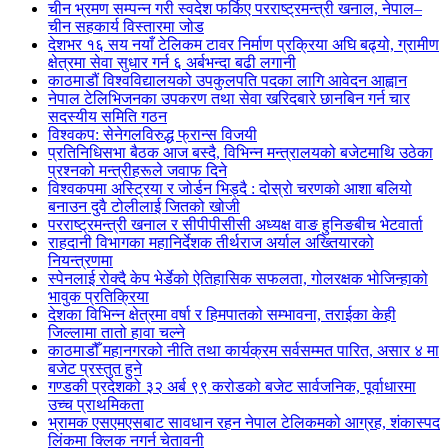
चीन भ्रमण सम्पन्न गरी स्वदेश फर्किए परराष्ट्रमन्त्री खनाल, नेपाल–
चीन सहकार्य विस्तारमा जोड
देशभर १६ सय नयाँ टेलिकम टावर निर्माण प्रक्रिया अघि बढ्यो, ग्रामीण
क्षेत्रमा सेवा सुधार गर्न ६ अर्बभन्दा बढी लगानी
काठमाडौं विश्वविद्यालयको उपकुलपति पदका लागि आवेदन आह्वान
नेपाल टेलिभिजनका उपकरण तथा सेवा खरिदबारे छानबिन गर्न चार
सदस्यीय समिति गठन
विश्वकप: सेनेगलविरुद्ध फ्रान्स विजयी
प्रतिनिधिसभा बैठक आज बस्दै, विभिन्न मन्त्रालयको बजेटमाथि उठेका
प्रश्नको मन्त्रीहरूले जवाफ दिने
विश्वकपमा अस्ट्रिया र जोर्डन भिड्दै : दोस्रो चरणको आशा बलियो
बनाउन दुवै टोलीलाई जितको खोजी
परराष्ट्रमन्त्री खनाल र सीपीपीसीसी अध्यक्ष वाङ हुनिङबीच भेटवार्ता
राहदानी विभागका महानिर्देशक तीर्थराज अर्याल अख्तियारको
नियन्त्रणमा
स्पेनलाई रोक्दै केप भेर्डेको ऐतिहासिक सफलता, गोलरक्षक भोजिन्हाको
भावुक प्रतिक्रिया
देशका विभिन्न क्षेत्रमा वर्षा र हिमपातको सम्भावना, तराईका केही
जिल्लामा तातो हावा चल्ने
काठमाडौँ महानगरको नीति तथा कार्यक्रम सर्वसम्मत पारित, असार ४ मा
बजेट प्रस्तुत हुने
गण्डकी प्रदेशको ३२ अर्ब ९९ करोडको बजेट सार्वजनिक, पूर्वाधारमा
उच्च प्राथमिकता
भ्रामक एसएमएसबाट सावधान रहन नेपाल टेलिकमको आग्रह, शंकास्पद
लिंकमा क्लिक नगर्न चेतावनी