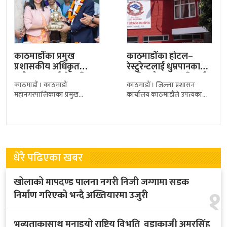
काठमाडौंका प्रमुख
काठमाडौंका होटल–
प्रशासकीय अधिकृत
रेस्टुरेन्टलाई धुम्रपानका
सरोज गुरागाईं सेवा निवृत्त,
लागि छुट्टै स्थान अनिवार्य
काठमाडौं । काठमाडौं
काठमाडौं । जिल्ला प्रशासन
महानगरद्वारा
बनाउन प्रशासनको
महानगरपालिकाका प्रमुख
कार्यालय काठमाडौंले उपत्यकाभित्र
सम्मानसहित…
निर्देशन
प्रशासकीय अधिकृत सरोज
सञ्चालित होटल तथा रेस्टुरेन्टलाई
गुरागाईँ आजदेखि अनिवार्य
धुम्रपानसम्बन्धी कानुनी व्यवस्था
अवकाशमा गएका छन्। उमेर
कडाइका साथ पालना गर्न निर्देशन
हदका कारण सेवा निवृत्त भएका
दिएको
धेरै पढिएका खबर
खोलाको मापदण्ड पालना नगरी निजी जग्गामा सडक
१
निर्माण गरिएको भन्दै अख्तियारमा उजुरी
भव्यताकासाथ मनाइयो राष्ट्रिय विभूति वडाकाजी अमरसिंह