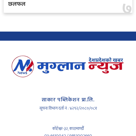
७
छलफल
साकार पब्लिकेशन प्रा.लि.
सूचना विभाग दर्ता नं : ४२९२/२०८०/०८१
कोटेश्वर-३२, काठमाण्डौँ
01-4610042 / 9851002660