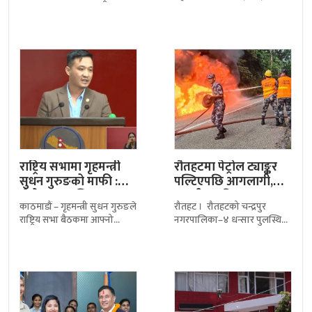
केन्द्रमा आर्थिक कूटनीति रहेको
सालको भूकम्पबाट क्षतिग्रस्त
बताएका छन्। ‘बहुध्रुवीय विश्वमा
महाङ्काल मन्दिर परिसरको
चीन र दक्षिण एसियाः
ऐतिहासिक चौघेरा सत्तलको
पुनःनिर्माण सम्पन्न गरेको छ। करिब
८
राष्ट्रिय सभामा गृहमन्त्री
रौतहटमा पेट्रोल ट्याङ्कर
सुधन गुरुङको माफी :
पल्टिएपछि आगलागी,
‘मेरो भाषा अलि…
मानवीय क्षति भएन
काठमाडौं – गृहमन्त्री सुधन गुरुङले
रौतहट । रौतहटको चन्द्रपुर
राष्ट्रिय सभा बैठकमा आफ्नो
नगरपालिका–४ धन्सार पुलस्थित
अभिव्यक्ति रुखो तथा ठाडो हुन
महेन्द्र राजमार्गमा पेट्रोल बोकेको
पुगेको स्वीकार गर्दै सांसदहरूसँग
ट्याङ्कर पल्टिएपछि लागेको आगो
माफी मागेका
सशस्त्र प्रहरी, नेपाल प्रहरी र