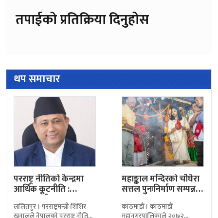
तपाईको प्रतिक्रिया दिनुहोस
थप समाचार
परराष्ट्र नीतिको केन्द्रमा
महाङ्काल मन्दिरको चौघेरा
आर्थिक कूटनीति :
सत्तल पुनःनिर्माण सम्पन्न,
परराष्ट्रमन्त्री खनाल
महानगरद्वारा उद्घाटन
ललितपुर । परराष्ट्रमन्त्री शिशिर
काठमाडौं । काठमाडौं
खनालले नेपालको परराष्ट्र नीतिको
महानगरपालिकाले २०७२