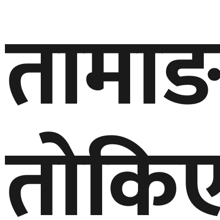
तामा
तोकि