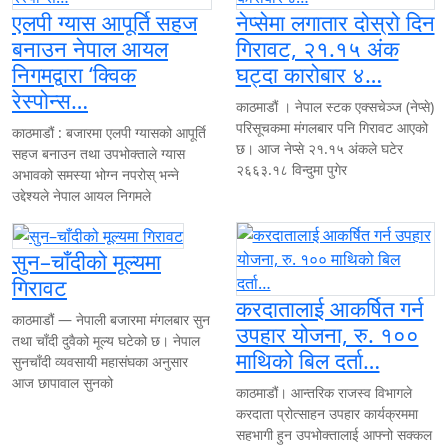
नेदरल्यान्ड्ससँग ५७ रनले पराजित नेपाल, लिग–२ सिरिजका चारै खेलमा हा
एलपी ग्यास आपूर्ति सहज
नेप्सेमा लगातार दोस्रो दिन
बनाउन नेपाल आयल
गिरावट, २१.१५ अंक
गुरु पूर्णिमामा आइकेओ क्योकुशिनकाई कराते डोजो नखिपोटका खेलाडीद्वारा ग
निगमद्वारा ‘क्विक
घट्दा कारोबार ४…
नेपालमा पाटेबाघको संख्या ४२९ पुग्यो, चितवनमा सबैभन्दा धेरै १४५ बाघ
रेस्पोन्स…
काठमाडौं । नेपाल स्टक एक्सचेञ्ज (नेप्से)
चिकित्सा शिक्षा आयोगको ६ अर्ब ५५ करोडभन्दा बढी बजेट स्वीकृत
परिसूचकमा मंगलबार पनि गिरावट आएको
काठमाडौं : बजारमा एलपी ग्यासको आपूर्ति
छ। आज नेप्से २१.१५ अंकले घटेर
सहज बनाउन तथा उपभोक्ताले ग्यास
शीर्षक: गोपालमान श्रेष्ठप्रति श्रद्धाञ्जली अर्पण गर्न सानेपा पुगे रवि लामिछा
२६६३.१८ विन्दुमा पुगेर
अभावको समस्या भोग्न नपरोस् भन्ने
उद्देश्यले नेपाल आयल निगमले
विश्वकप लिग–२ मा नेपालको चुनौती आज नेदरल्याण्ड्सविरुद्ध, हारको शृंखला 
विश्वकप लिग–२ मा नेपालको चुनौती आज नेदरल्याण्ड्सविरुद्ध, हारको शृंखला 
सुन–चाँदीको मूल्यमा
गिरावट
नारायणी अस्पताल घटनाको विरोधमा देशभरका अस्पतालमा सेवा प्रभावित
करदातालाई आकर्षित गर्न
काठमाडौं — नेपाली बजारमा मंगलबार सुन
मेनपावर कम्पनीबाट ठगिएकालाई २४ लाख क्षतिपूर्ति
उपहार योजना, रु. १००
तथा चाँदी दुवैको मूल्य घटेको छ। नेपाल
माथिको बिल दर्ता…
सुनचाँदी व्यवसायी महासंघका अनुसार
कांग्रेस इतर समूहको राष्ट्रिय भेलाका लागि १० नेतालाई तोकियो जिम्मेवारी
आज छापावाल सुनको
काठमाडौं। आन्तरिक राजस्व विभागले
नेपाल प्रेस युनियनको १०औँ संघीय महाधिवेशन असोज १७–१८ मा
करदाता प्रोत्साहन उपहार कार्यक्रममा
सहभागी हुन उपभोक्तालाई आफ्नो सक्कल
मुग्लिन–नारायणगढ सडकमा तेस्रोपटक पहिरो, यातायात पुनः अवरुद्ध