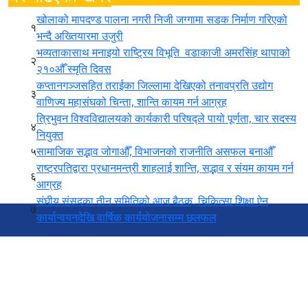
खोलाको मापदण्ड पालना नगरी निजी जग्गामा सडक निर्माण गरिएको
सिमलतालमा पहिरो पन्छाइएपछि मुग्लिन–नारायणगढ सडक पुनः सञ्चालन
१
भन्दै अख्तियारमा उजुरी
हेटौँडामा रक्ताम्य अवस्थामा पुरुष मृत फेला, सँगै रहेकी महिला फरार
भव्यताकासाथ मनाइयो राष्ट्रिय विभूति वडाकाजी अमरसिंह थापाको
२
२१०औँ स्मृति दिवस
काठमाडौंको सुन्दरीजलबाट ३० किलो गाँजासहित दुई जना पक्राउ
कप्तानगञ्जसहित तराईका जिल्लामा देखिएको तनावप्रति उद्योग
३
वाणिज्य महासंघको चिन्ता, शान्ति कायम गर्न आग्रह
अविरल वर्षाले देशभरका प्रमुख राजमार्ग प्रभावित, धेरै सडक पूर्ण रूपमा अव
त्रिभुवन विश्वविद्यालयको कार्यकारी परिषद्ले पायो पूर्णता, चार सदस्य
४
डीआर कंगोमा इबोला महामारी भयावह, मृतक संख्या १,३०९ नाघ्यो
नियुक्त
५
सामाजिक सद्भाव जोगाऔँ, विभाजनको राजनीति असफल बनाऔँ
सरकारको मिडिया नीतिको विरोध गर्दै पत्रकारहरु माइतीघरमा प्रदर्शन
राष्ट्रपतिद्वारा प्रधानमन्त्री शाहलाई शान्ति, सद्भाव र संयम कायम गर्न
६
आग्रह
सगरमाथा आरोही महर्जनको संयोजकत्वमा पाटन क्याम्पसमा मानवशास्त्र विद्
संघीय संसदका तीन समितिको आज बैठक, चिकित्सा शिक्षा ऐन
७
आज हरिशयनी एकादशी : घर–घरमा तुलसीको बिरुवा सारिँदै
कार्यान्वयनदेखि वार्षिक कार्ययोजनासम्म छलफल
निर्यात उद्योगका समस्या तत्काल सम्बोधन गर्न प्रधानमन्त्री शाहको निर्देशन
व्यवसायमैत्री कर नीतिका लागि उद्योग व्यवसायीको जोड
बडीमालिकामा तत्काल टेलिफोन र इन्टरनेट सेवा पुर्‍याउन सञ्चारमन्त्रीको निर