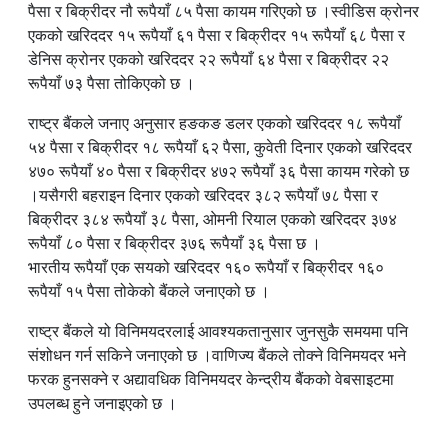
पैसा र बिक्रीदर नौ रूपैयाँ ८५ पैसा कायम गरिएको छ ।स्वीडिस क्रोनर
रोल्पाको इरीवाङ केन्द्रबिन्दु भएर ४.४ म्याग्निच्युडको भूकम्प
एकको खरिददर १५ रूपैयाँ ६१ पैसा र बिक्रीदर १५ रूपैयाँ ६८ पैसा र
डेनिस क्रोनर एकको खरिददर २२ रूपैयाँ ६४ पैसा र बिक्रीदर २२
मुग्लिन–नारायणगढ सडक तीन स्थानमा पहिरो, एकतर्फी मात्र सञ्चालन
रूपैयाँ ७३ पैसा तोकिएको छ ।
तुलसीलाल अमात्यले जनताको अधिकारका लागि जीवन समर्पित गर्नुभयो : पूर्वर
राष्ट्र बैंकले जनाए अनुसार हङकङ डलर एकको खरिददर १८ रूपैयाँ
संयुक्त हिन्दू मोर्चाका थप ६ मागमा गृहमन्त्री गुरुङ सकारात्मक, कार्यान्वयन
५४ पैसा र बिक्रीदर १८ रूपैयाँ ६२ पैसा, कुवेती दिनार एकको खरिददर
४७० रूपैयाँ ४० पैसा र बिक्रीदर ४७२ रूपैयाँ ३६ पैसा कायम गरेको छ
ब्रोड पिक हिमपहिरोमा ज्यान गुमाएका आरोहीप्रति नेपाल सरकारको श्रद्धाञ
।यसैगरी बहराइन दिनार एकको खरिददर ३८२ रूपैयाँ ७८ पैसा र
बिक्रीदर ३८४ रूपैयाँ ३८ पैसा, ओमनी रियाल एकको खरिददर ३७४
करदातालाई आकर्षित गर्न उपहार योजना, रु. १०० माथिको बिल दर्ता गर्न आ
रूपैयाँ ८० पैसा र बिक्रीदर ३७६ रूपैयाँ ३६ पैसा छ ।
अमेरिकाको नयाँ भिसा नीति: नेपालीलाई बी–१/बी–२ भिसामा ३० लाख रुपैयाँ
भारतीय रूपैयाँ एक सयको खरिददर १६० रूपैयाँ र बिक्रीदर १६०
रूपैयाँ १५ पैसा तोकेको बैंकले जनाएको छ ।
भव्यताकासाथ मनाइयो राष्ट्रिय विभूति वडाकाजी अमरसिंह थापाको २१०औँ 
राष्ट्र बैंकले यो विनिमयदरलाई आवश्यकतानुसार जुनसुकै समयमा पनि
सामाजिक सद्भाव जोगाऔँ, विभाजनको राजनीति असफल बनाऔँ
संशोधन गर्न सकिने जनाएको छ ।वाणिज्य बैंकले तोक्ने विनिमयदर भने
फरक हुनसक्ने र अद्यावधिक विनिमयदर केन्द्रीय बैंकको वेबसाइटमा
कप्तानगञ्जसहित तराईका जिल्लामा देखिएको तनावप्रति उद्योग वाणिज्य महा
उपलब्ध हुने जनाइएको छ ।
जापानको शक्तिशाली भूकम्पमा मृत्यु हुनेको संख्या ३४ पुग्यो, उद्धार कार्य जार