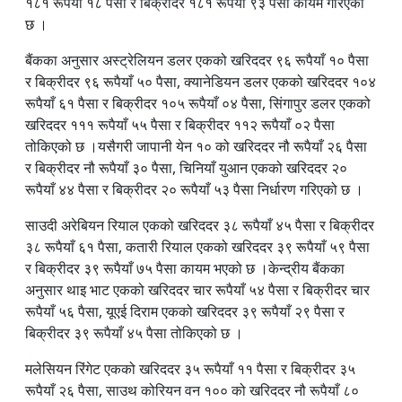
१८१ रूपैयाँ १८ पैसा र बिक्रीदर १८१ रूपैयाँ ९३ पैसा कायम गरिएको
छ ।
नेप्सेमा लगातार दोस्रो दिन गिरावट, २१.१५ अंक घट्दा कारोबार ४ अर्ब रुपै
बैंकका अनुसार अस्ट्रेलियन डलर एकको खरिददर ९६ रूपैयाँ १० पैसा
ग्यास वितरण सहज बनाउन काठमाडौं महानगर प्रहरी सक्रिय, डिपोमा अन
र बिक्रीदर ९६ रूपैयाँ ५० पैसा, क्यानेडियन डलर एकको खरिददर १०४
सुनसरी गोलीकाण्ड : उपचारका क्रममा अर्का युवकको मृत्यु, मृतक संख्या तीन
रूपैयाँ ६१ पैसा र बिक्रीदर १०५ रूपैयाँ ०४ पैसा, सिंगापुर डलर एकको
खरिददर १११ रूपैयाँ ५५ पैसा र बिक्रीदर ११२ रूपैयाँ ०२ पैसा
सुन–चाँदीको मूल्यमा गिरावट
तोकिएको छ ।यसैगरी जापानी येन १० को खरिददर नौ रूपैयाँ २६ पैसा
र बिक्रीदर नौ रूपैयाँ ३० पैसा, चिनियाँ युआन एकको खरिददर २०
आज पाँच संसदीय समितिको बैठक, राष्ट्र बैंक ऐनदेखि पर्यटन विधेयकसम्म
रूपैयाँ ४४ पैसा र बिक्रीदर २० रूपैयाँ ५३ पैसा निर्धारण गरिएको छ ।
आज बस्दै प्रतिनिधिसभा बैठक, भूमिहीन र सुकुम्बासीको मुद्दा प्रमुख एजेन्डा
साउदी अरेबियन रियाल एकको खरिददर ३८ रूपैयाँ ४५ पैसा र बिक्रीदर
इतिहासको समीक्षा गर्दै नयाँ संकल्पका साथ अघि बढ्न प्रचण्डको आह्वान
३८ रूपैयाँ ६१ पैसा, कतारी रियाल एकको खरिददर ३९ रूपैयाँ ५९ पैसा
र बिक्रीदर ३९ रूपैयाँ ७५ पैसा कायम भएको छ ।केन्द्रीय बैंकका
नेपाल–मोरक्को सम्बन्ध थप मजबुत बनाउन सहकार्य विस्तारमा जोड
अनुसार थाइ भाट एकको खरिददर चार रूपैयाँ ५४ पैसा र बिक्रीदर चार
रूपैयाँ ५६ पैसा, यूएई दिराम एकको खरिददर ३९ रूपैयाँ २९ पैसा र
खोलाको मापदण्ड पालना नगरी निजी जग्गामा सडक निर्माण गरिएको भन्दै अख
बिक्रीदर ३९ रूपैयाँ ४५ पैसा तोकिएको छ ।
सिन्धुलीमा बसको ठक्करपछि कार सुनकोसी नदीमा खस्यो, तीन जना बेपत्ता
मलेसियन रिंगेट एकको खरिददर ३५ रूपैयाँ ११ पैसा र बिक्रीदर ३५
मेडिकल व्यवसायी दुर्गा प्रसाईं पुनः पक्राउ
रूपैयाँ २६ पैसा, साउथ कोरियन वन १०० को खरिददर नौ रूपैयाँ ८०