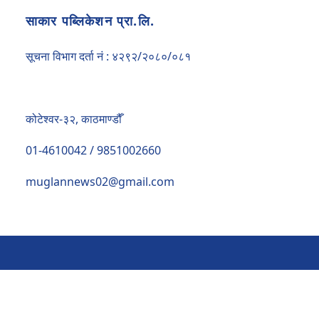
नेप्सेमा ७.९० अंकको सुधार, कारोबार ६ अर्ब २६ करोडमाथि
साकार पब्लिकेशन प्रा.लि.
भदौ २३–२४ को घटनाबारे गम्भीर समीक्षा गर्न प्रचण्डको आग्रह, वाम आन्दोलन 
सूचना विभाग दर्ता नं : ४२९२/२०८०/०८१
वीर पुर्खाको त्यागबाट नेपालीको शिर उँचो भएको राष्ट्रपतिको भनाइ, सुशास
अविरल वर्षा र पहिरोले देशभरका प्रमुख राजमार्ग अवरुद्ध, यात्रा अघि स
कोटेश्वर-३२, काठमाण्डौँ
सुन तोलामा ५ हजार ८ सय र चाँदी १५५ रुपैयाँले घट्यो
01-4610042 / 9851002660
नेदरल्याण्डसलाई नेपालको १५८ रनको लक्ष्य, आरिफ शेखको सर्वाधिक ४१ 
muglannews02@gmail.com
‘जीवन अन्त्य गर्ने सोच नबनाऔं, हामी साथमा छौं’ : गगन थापा
तीन महिनामा ४४ वातावरणीय प्रक्रिया सम्पन्न, १६ आयोजनाको ईआईए स्
अर्ग्यानिक कृषि प्रमाणीकरण नेपालमै गर्ने तयारी, प्रधानमन्त्री शाहद्वारा सम
शैक्षिक परामर्श क्षेत्रका समस्या र नीतिगत सुधारबारे आज मन्त्रालयको 
नेकपा संस्थापक महासचिव पुष्पलालको ४८औँ स्मृति दिवस आज विभिन्न कार्