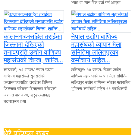
भ्याट वा प्यान बिल दर्ता गर्न आग्रह
दक्षिण जापानमा ७.१ म्याग्निच्युडको भूकम्प
नेपाली कांग्रेसका वरिष्ठ नेता गोपालमान श्रेष्ठको निधन, बुधबार पार्टी कार्या
कप्तानगञ्जसहित तराईका
नेपाल उद्योग बाणिज्य
उज्यालो नेपाल पार्टीको निष्कर्ष: सुशासन, हरित विकास र आर्थिक रूपान्तरणमा
जिल्लामा देखिएको
महासंघको व्यापार मेला
मानव बेचबिखन नयाँ स्वरूपमा फैलँदै, सामूहिक प्रयास अपरिहार्य : हरिवंश 
तनावप्रति उद्योग वाणिज्य
समितिमा ललितपुरका
महासंघको चिन्ता, शान्ति…
कर्माचार्य सहित…
नीति तथा कार्यक्रम शतप्रतिशत कार्यान्वयन गर्न कार्यवाहक प्रमुख डंगोलको
काठमाडौं, १६ साउन/ नेपाल उद्योग
ललितपुर/ १४ साउन: नेपाल उद्योग
आज विश्व हेपाटाइटिस दिवस : जनचेतना, परीक्षण र उपचारमा पहुँच विस्
वाणिज्य महासंघले सुनसरीको
बाणिज्य महासंघको व्यापार मेला समितिमा
कप्तानगञ्जसहित तराईका विभिन्न
ललितपुर उद्योग वाणिज्य संघका महासचिव
नेप्सेमा ३३.२८ अंकको गिरावट, सबै उपसूचक ओरालो लाग्दा ६ अर्बभन्दा बढ
जिल्लामा पछिल्ला दिनहरूमा देखिएको
भूमिनन्द कर्माचार्य सहित १९ पदाधिकारी
अशान्त वातावरण, श्रृङ्खलाबद्ध
सुनसरी गोलीकाण्ड छानबिन गर्न गृह मन्त्रालयद्वारा पाँच सदस्यीय समिति ग
घटनाक्रम तथा
नारायणी अस्पताल घटनाः चिकित्सकमाथि आक्रमण आरोपमा एक पक्राउ, थ
संघीय संसदका तीन समितिको आज बैठक, चिकित्सा शिक्षा ऐन कार्यान्वयनदे
धेरै पढिएका खबर
विश्वकप लिग–२: आज नेपाल र नामिबिया आमनेसामने, अघिल्लो हारको बदला 