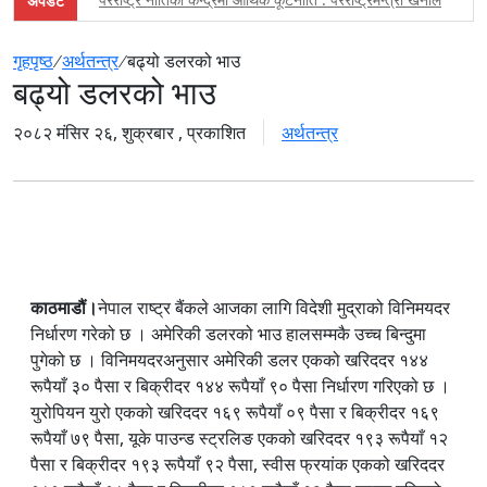
अपडेट
महाङ्काल मन्दिरको चौघेरा सत्तल पुनःनिर्माण सम्पन्न, महानगरद्वारा उद्घाटन
गृहपृष्ठ
∕
अर्थतन्त्र
∕
बढ्यो डलरको भाउ
बढ्यो डलरको भाउ
कक्षा १२ को मौका परीक्षाको नतिजा सार्वजनिक, ८१.१९ प्रतिशत विद्यार्थी सब
राष्ट्रिय सभामा गृहमन्त्री सुधन गुरुङको माफी : ‘मेरो भाषा अलि ठाडो भयो, क्षम
२०८२ मंसिर २६, शुक्रबार , प्रकाशित
अर्थतन्त्र
रौतहटमा पेट्रोल ट्याङ्कर पल्टिएपछि आगलागी, मानवीय क्षति भएन
काठमाडौंका प्रमुख प्रशासकीय अधिकृत सरोज गुरागाईं सेवा निवृत्त, महानगर
काठमाडौंका होटल–रेस्टुरेन्टलाई धुम्रपानका लागि छुट्टै स्थान अनिवार्य ब
स्थानीय तह निर्वाचनका लागि रास्वपाको नयाँ कार्यविधि, उम्मेदवार छनोटमा
काठमाडौं।
नेपाल राष्ट्र बैंकले आजका लागि विदेशी मुद्राको विनिमयदर
निर्धारण गरेको छ । अमेरिकी डलरको भाउ हालसम्मकै उच्च बिन्दुमा
हर्मुज जलघाँटी खुलाउन अमेरिका–इरान वार्ता अन्तिम चरणमा, इरानलाई ट्र
पुगेको छ । विनिमयदरअनुसार अमेरिकी डलर एकको खरिददर १४४
रूपैयाँ ३० पैसा र बिक्रीदर १४४ रूपैयाँ ९० पैसा निर्धारण गरिएको छ ।
समस्याग्रस्त शिव शिखर र पशुपति सहकारीका ४२ साना बचतकर्ताले पाए ब
युरोपियन युरो एकको खरिददर १६९ रूपैयाँ ०९ पैसा र बिक्रीदर १६९
एलपी ग्यास आपूर्ति सहज बनाउन नेपाल आयल निगमद्वारा ‘क्विक रेस्पोन्स ट
रूपैयाँ ७९ पैसा, यूके पाउन्ड स्ट्रलिङ एकको खरिददर १९३ रूपैयाँ १२
पैसा र बिक्रीदर १९३ रूपैयाँ ९२ पैसा, स्वीस फ्रयांक एकको खरिददर
आईएसपीको अर्बौं बक्यौता असुली प्रक्रिया अघि, किस्ताबन्दीमा तिर्न सेवा 