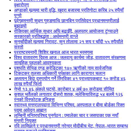
वृक्षारोपण
अण्डाको मूल्यमा भारी वृद्धि, खुद्रा बजारमा प्रतिगोटा करिब २५ रुपैयाँ
पुग्यो
पूर्वगृहमन्त्री सुधन गुरुङमाथि छानबिन प्रतिवेदन प्रधानमन्त्रीलाई
बुझाइयो
रोकिएका आर्थिक सुधार अघि बढाइँदै, अलपत्र आयोजना टुंग्याउने
सरकारको प्रतिबद्धता : अर्थमन्त्री वाग्ले
सुनचाँदीको मूल्यमा गिरावट, सुन तोलामा २१ सय र चाँदी ५५ रुपैयाँले
सस्तो
परराष्ट्रमन्त्री शिशिर खनाल आज भारत भ्रमणमा
विश्व वातावरण दिवस आज : जलवायु कार्यमा जोड, वातावरण संरक्षणमा
सामूहिक पहलको आवश्यकता
पशुपति सेभिङ एण्ड क्रेडिटका १४० ऋणीको नाम सार्वजनिक
टिकटकर तुलसा अधिकारी पुर्पक्षका लागि कारागार चलान
अध्ययन बिदा दुरुपयोग गर्ने त्रिविका ४१ प्राध्यापकबाट १० करोड ४६
लाख रुपैयाँ फिर्ता
नेप्से १३.४६ अंकले घट्यो, कारोबार ४ अर्ब ७० करोडमा सीमित
कुशल भुर्तेलको लगातार दोस्रो शतक, मलेसियाविरुद्ध ५४ बलमै १२६
रनको विस्फोटक इनिङ्स
स्वास्थ्य मन्त्रालयद्वारा विभिन्न परिषद्, अस्पताल र बीमा बोर्डका रिक्त
पदमा आवेदन आह्वान
लुम्बिनी मन्त्रिपरिषद पुनर्गठन : एमालेका चार र जसपाका एक नयाँ
मन्त्री नियुक्त
रवि लामिछाने र प्रधानमन्त्री नरेन्द्र मोदीबीच भेट, नेपाल–भारत सम्बन्ध