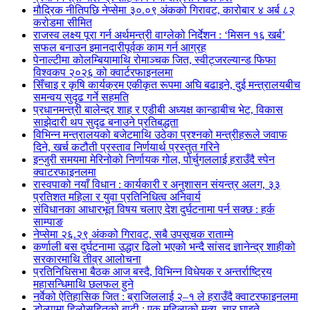
मौद्रिक नीतिपछि नेप्सेमा ३०.०९ अंकको गिरावट, कारोबार ४ अर्ब ८२
करोडमा सीमित
राजस्व लक्ष्य पूरा गर्न अर्थमन्त्री वाग्लेको निर्देशन : ‘मिसन १६ खर्ब’
सफल बनाउन इमानदारीपूर्वक काम गर्न आग्रह
पेनाल्टीमा कोलम्बियामाथि रोमाञ्चक जित, स्वीट्जरल्यान्ड फिफा
विश्वकप २०२६ को क्वार्टरफाइनलमा
सिँचाइ र कृषि कार्यक्रम एकीकृत रूपमा अघि बढाइने, दुई मन्त्रालयबीच
समन्वय सुदृढ गर्ने सहमति
प्रधानमन्त्री बालेन्द्र शाह र एडीबी अध्यक्ष कान्डाबीच भेट, विकास
साझेदारी थप सुदृढ बनाउने प्रतिबद्धता
विभिन्न मन्त्रालयको बजेटमाथि उठेका प्रश्नको मन्त्रीहरूले जवाफ
दिने, खर्च कटौती प्रस्ताव निर्णयार्थ प्रस्तुत गरिने
इन्जुरी समयमा मेरिनोको निर्णायक गोल, पोर्चुगललाई हराउँदै स्पेन
क्वाटरफाइनलमा
रास्वपाको नयाँ विधान : कार्यकारी र अनुशासन संयन्त्र अलग, ३३
प्रतिशत महिला र युवा प्रतिनिधित्व अनिवार्य
संविधानका आधारभूत विषय चलाए देश दुर्घटनामा पर्न सक्छ : हर्क
साम्पाङ
नेप्सेमा २६.२९ अंकको गिरावट, सबै उपसूचक राताम्मे
कर्णाली बस दुर्घटनामा उद्धार ढिलो भएको भन्दै सांसद ज्ञानेन्द्र शाहीको
सरकारमाथि तीव्र आलोचना
प्रतिनिधिसभा बैठक आज बस्दै, विभिन्न विधेयक र अन्तर्राष्ट्रिय
महासन्धिमाथि छलफल हुने
नर्वेको ऐतिहासिक जित : ब्राजिललाई २–१ ले हराउँदै क्वाटरफाइनलमा
डोल्पामा हिलोसहितको बाढी : एक महिलाको मृत्यु, चार घाइते