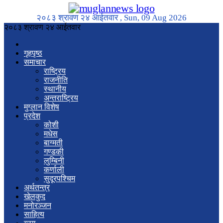
२०८३ श्रावण २४ आईतवार , Sun, 09 Aug 2026
२०८३ श्रावण २४ आईतवार
गृहपृष्ठ
समाचार
राष्ट्रिय
राजनीति
स्थानीय
अन्तराष्ट्रिय
मुग्लान विशेष
प्रदेश
कोशी
मधेस
बाग्मती
गण्डकी
लुम्बिनी
कर्णाली
सुदूरपश्चिम
अर्थतन्त्र
खेलकुद
मनोरञ्जन
साहित्य