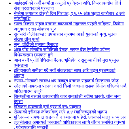
आईएसपीको अर्बौं बक्यौता असुली प्रक्रिया अघि, किस्ताबन्दीमा तिर्न
सेवा प्रदायकको प्रस्ताव
नेप्सेमा लगातार दोस्रो दिन गिरावट, २१.१५ अंक घट्दा कारोबार ४ अर्ब
रुपैयाँमाथि
ग्यास वितरण सहज बनाउन काठमाडौं महानगर प्रहरी सक्रिय, डिपोमा
अनुगमन र सहजीकरण सुरु
सुनसरी गोलीकाण्ड : उपचारका क्रममा अर्का युवकको मृत्यु, मृतक
संख्या तीन पुग्यो
सुन–चाँदीको मूल्यमा गिरावट
आज पाँच संसदीय समितिको बैठक, राष्ट्र बैंक ऐनदेखि पर्यटन
विधेयकसम्म छलफल हुने
आज बस्दै प्रतिनिधिसभा बैठक, भूमिहीन र सुकुम्बासीको मुद्दा प्रमुख
एजेन्डामा
इतिहासको समीक्षा गर्दै नयाँ संकल्पका साथ अघि बढ्न प्रचण्डको
आह्वान
नेपाल–मोरक्को सम्बन्ध थप मजबुत बनाउन सहकार्य विस्तारमा जोड
खोलाको मापदण्ड पालना नगरी निजी जग्गामा सडक निर्माण गरिएको भन्दै
अख्तियारमा उजुरी
सिन्धुलीमा बसको ठक्करपछि कार सुनकोसी नदीमा खस्यो, तीन जना
बेपत्ता
मेडिकल व्यवसायी दुर्गा प्रसाईं पुनः पक्राउ
रोल्पाको इरीवाङ केन्द्रबिन्दु भएर ४.४ म्याग्निच्युडको भूकम्प
मुग्लिन–नारायणगढ सडक तीन स्थानमा पहिरो, एकतर्फी मात्र सञ्चालन
तुलसीलाल अमात्यले जनताको अधिकारका लागि जीवन समर्पित गर्नुभयो
: पूर्वराष्ट्रपति भण्डारी