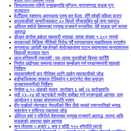
बदला लिने लक्ष्यमा नेपाल
सिमलतालमा पहिरो पन्छाइएपछि मुग्लिन–नारायणगढ सडक पुनः
सञ्चालन
हेटौँडामा रक्ताम्य अवस्थामा पुरुष मृत फेला, सँगै रहेकी महिला फरार
काठमाडौंको सुन्दरीजलबाट ३० किलो गाँजासहित दुई जना पक्राउ
अविरल वर्षाले देशभरका प्रमुख राजमार्ग प्रभावित, धेरै सडक पूर्ण रूपमा
अवरुद्ध
डीआर कंगोमा इबोला महामारी भयावह, मृतक संख्या १,३०९ नाघ्यो
सरकारको मिडिया नीतिको विरोध गर्दै पत्रकारहरु माइतीघरमा प्रदर्शन
सगरमाथा आरोही महर्जनको संयोजकत्वमा पाटन क्याम्पसमा मानवशास्त्र
विद्यार्थी सञ्जाल गठन
आज हरिशयनी एकादशी : घर–घरमा तुलसीको बिरुवा सारिँदै
निर्यात उद्योगका समस्या तत्काल सम्बोधन गर्न प्रधानमन्त्री शाहको
निर्देशन
व्यवसायमैत्री कर नीतिका लागि उद्योग व्यवसायीको जोड
बडीमालिकामा तत्काल टेलिफोन र इन्टरनेट सेवा पुर्‍याउन
सञ्चारमन्त्रीको निर्देशन
नेप्सेमा ७.९० अंकको सुधार, कारोबार ६ अर्ब २६ करोडमाथि
भदौ २३–२४ को घटनाबारे गम्भीर समीक्षा गर्न प्रचण्डको आग्रह, वाम
आन्दोलन र सुरक्षा संयन्त्रप्रति प्रश्न
वीर पुर्खाको त्यागबाट नेपालीको शिर उँचो भएको राष्ट्रपतिको भनाइ,
सुशासन र राष्ट्रिय एकतामा जोड
अविरल वर्षा र पहिरोले देशभरका प्रमुख राजमार्ग अवरुद्ध, यात्रा अघि
सडकको अवस्था बुझ्न आग्रह
सुन तोलामा ५ हजार ८ सय र चाँदी १५५ रुपैयाँले घट्यो