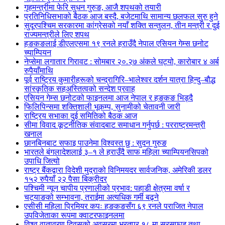
गृहमन्त्रीमा फेरि सुधन गुरुङ, आजै शपथको तयारी
प्रतिनिधिसभाको बैठक आज बस्दै, बजेटमाथि सामान्य छलफल सुरु हुने
सुदूरपश्चिम सरकारमा कांग्रेसको नयाँ शक्ति सन्तुलन, तीन मन्त्री र दुई
राज्यमन्त्रीले लिए शपथ
हङकङलाई डीएलएसमा १९ रनले हराउँदै नेपाल एसियन गेम्स छनोट
च्याम्पियन
नेप्सेमा लगातार गिरावट : सोमबार २०.२७ अंकले घट्यो, कारोबार ४ अर्ब
रुपैयाँमाथि
पूर्व राष्ट्रिय कुमारीहरूको चन्द्रागिरि–भालेश्वर दर्शन यात्रा हिन्दु–बौद्ध
सांस्कृतिक सहअस्तित्वको सन्देश प्रवाह
एसियन गेम्स छनोटको फाइनलमा आज नेपाल र हङकङ भिड्दै
फिलिपिन्समा शक्तिशाली भूकम्प, सुनामीको चेतावनी जारी
राष्ट्रिय सभाका दुई समितिको बैठक आज
सीमा विवाद कूटनीतिक संवादबाट समाधान गर्नुपर्छ : परराष्ट्रमन्त्री
खनाल
छानबिनबाट सफाइ पाउनेमा विश्वस्त छु : सुदन गुरुङ
भारतले बंगलादेशलाई ३–१ ले हराउँदै साफ महिला च्याम्पियनसिपको
उपाधि जित्यो
राष्ट्र बैंकद्वारा विदेशी मुद्राको विनिमयदर सार्वजनिक, अमेरिकी डलर
१५२ रुपैयाँ २२ पैसा बिक्रीदर
पश्चिमी न्यून चापीय प्रणालीको प्रभाव: पहाडी क्षेत्रमा वर्षा र
चट्याङको सम्भावना, तराईमा अत्यधिक गर्मी बढ्ने
एसीसी महिला प्रिमियर कपः हङकङसँग ६९ रनले पराजित नेपाल
उपविजेताका रूपमा क्वाटरफाइनलमा
विश्व वातावरण दिवसको अवसरमा भरतपुर १८ मा सरसफाइ तथा