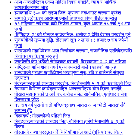
आज अन्तर्राष्ट्रिय एकल महिला दिवस मनाइँदै, न्याय र आर्थिक
सशक्तीकरणमा जोड
इराकमाथि ३–० को सहज जित, फ्रान्स नकआउट चरणमा प्रवेश
सम्पत्ति शुद्धीकरण आरोपमा एमाले उपाध्यक्ष विष्णु पौडेल पक्राउ
११ महिनामा सबैभन्दा बढी डिजेल आयात, कुल आयात १८ खर्ब ९४ अर्ब
पुग्यो
‘झिँगेदाउ–२’ को पोस्टर सार्वजनिक, असोज २ देखि देशभर प्रदर्शन हुने
सुनचाँदीको मूल्यमा वृद्धि, तोलाको सुन २ लाख ८८ हजार ७ सय रुपैयाँ
पुग्यो
रास्वपाको महाधिवेशन आज निर्णायक चरणमा, राजनीतिक प्रतिवेदनपछि
निर्वाचन प्रक्रिया सुरु हुने
उरुग्वेसँग केप भर्डेको रोमाञ्चक बराबरी, विश्वकपमा २–२ को नतिजा
राष्ट्रियतामाथि शंका नगर्न प्रधानमन्त्री बालेन शाहको आग्रह
रास्वपाको प्रथम महाधिवेशन भरतपुरमा सुरु, रवि र बालेनले संयुक्त
उद्घाटन
नेदरल्यान्ड्सको शानदार प्रदर्शन, स्विडेनमाथि ५–१ को फराकिलो जित
नेपालमा विभिन्न कार्यक्रमसहित अन्तरराष्ट्रिय योग दिवस मनाइँदै
पोखरा महानगरको ७ अर्ब १५ करोड बजेट सार्वजनिक, पूर्वाधार र सेवा
विस्तारमा जोड
१६ सय वर्ष पुरानो रातो मच्छिन्द्रनाथ जात्रा आज ‘भोटो जात्रा’सँगै
सम्पन्न हुँदै
विश्वकप : मोरक्कोको पहिलो जित
स्विट्जरल्याण्डको शानदार जित, बोस्निया हर्जगोभिनामाथि ४–२ को
विजय
वीरताको कथा प्रस्तुत गर्ने चिनियाँ मार्सल आर्ट (वुसिया) चलचित्र