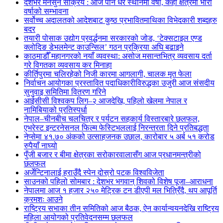
देशभर मनसुन सक्रिय : आज पनि धेरै स्थानमा वर्षा, केही क्षेत्रमा भारी
वर्षाको सम्भावना
सर्वोच्च अदालतको आदेशबाट कुष्ठ प्रभावितमाथिका विभेदकारी शब्दहरु
बदर
तयारी पोसाक उद्योग प्रवर्द्धनमा सरकारको जोड, ‘टेक्सटाइल एण्ड
क्लोदिङ डेभलमेन्ट काउन्सिल’ गठन प्रक्रिया अघि बढाइने
काठमाडौँ महानगरको नयाँ व्यवस्था: असोज मसान्तभित्र व्यवसाय दर्ता
गरे विगतका व्यवसाय कर मिनाहा
कीर्तिपुरमा चलिरहेको निजी कारमा आगलागी, चालक मृत फेला
निर्वाचन आयोगका प्रस्तावित पदाधिकारीविरुद्धका उजुरी आज संसदीय
सुनुवाइ समितिमा वितरण गरिने
आईसीसी विश्वकप लिग–२ आजदेखि, पहिलो खेलमा नेपाल र
नामिबियाको प्रतिस्पर्धा
नेपाल–चीनबीच चलचित्र र पर्यटन सहकार्य विस्तारबारे छलफल,
एभरेस्ट इन्टरनेसनल फिल्म फेस्टिभललाई निरन्तरता दिने प्रतिबद्धता
नेप्सेमा ४१.७० अंकको उत्साहजनक उछाल, कारोबार ५ अर्ब ५१ करोड
रुपैयाँ नाघ्यो
पुँजी बजार र बीमा क्षेत्रका सरोकारवालासँग आज प्रधानमन्त्रीको
छलफल
अर्जेन्टिनालाई हराउँदै स्पेन दोस्रो पटक विश्वविजेता
साउनको पहिलो सोमबार : देशभर भगवान् शिवको विशेष पूजा–आराधना
नेपालमा आज १ हजार २५० मेट्रिक टन डीएपी मल भित्रिँदै, थप आपूर्ति
क्रमशः आउने
राष्ट्रिय सभाका तीन समितिको आज बैठक, ऐन कार्यान्वयनदेखि राष्ट्रिय
महिला आयोगको प्रतिवेदनसम्म छलफल