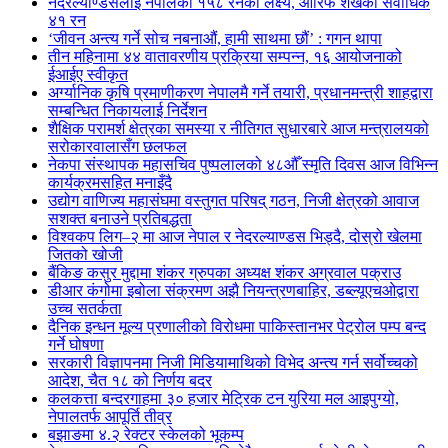
नेदरल्याण्डसलाई नेपालको १५८ रनको लक्ष्य, आरिफ शेखको सर्वाधिक
४१ रन
‘जीवन अन्त्य गर्ने सोच नबनाऔं, हामी साथमा छौं’ : गगन थापा
तीन महिनामा ४४ वातावरणीय प्रक्रिया सम्पन्न, १६ आयोजनाको
ईआईए स्वीकृत
अर्ग्यानिक कृषि प्रमाणीकरण नेपालमै गर्ने तयारी, प्रधानमन्त्री शाहद्वारा
सम्बन्धित निकायलाई निर्देशन
शैक्षिक परामर्श क्षेत्रका समस्या र नीतिगत सुधारबारे आज मन्त्रालयको
सरोकारवालासँग छलफल
नेकपा संस्थापक महासचिव पुष्पलालको ४८औँ स्मृति दिवस आज विभिन्न
कार्यक्रमसहित मनाइँदै
उद्योग वाणिज्य महासंघमा वस्तुगत परिषद् गठन, निजी क्षेत्रको आवाज
सशक्त बनाउने प्रतिबद्धता
विश्वकप लिग–२ मा आज नेपाल र नेदरल्याण्डस भिड्दै, दोस्रो खेलमा
जितको खोजी
बैंकिङ कसुर मुद्दामा शंकर ग्रुपका अध्यक्ष शंकर अग्रवाल पक्राउ
डीआर कंगोमा इबोला संक्रमण अझै नियन्त्रणबाहिर, डब्ल्यूएचओद्वारा
उच्च सतर्कता
दैनिक इन्धन मूल्य प्रणालीको विरोधमा पाकिस्तानभर पेट्रोल पम्प बन्द
गर्ने घोषणा
सरकारी विज्ञापनमा निजी मिडियामाथिको विभेद अन्त्य गर्न सर्वोच्चको
आदेश, चैत १८ को निर्णय बदर
कलकत्ता बन्दरगाहमा ३० हजार मेट्रिक टन युरिया मल आइपुग्यो,
नेपालतर्फ आपूर्ति तीव्र
बझाङमा ४.२ रेक्टर स्केलको भूकम्प