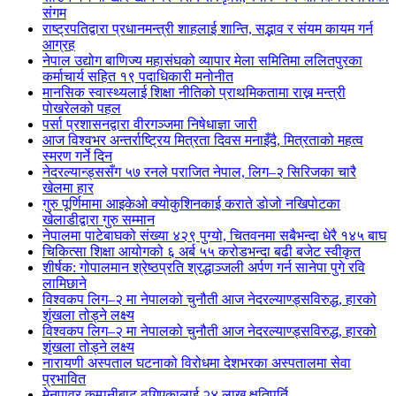
संगम
राष्ट्रपतिद्वारा प्रधानमन्त्री शाहलाई शान्ति, सद्भाव र संयम कायम गर्न
आग्रह
नेपाल उद्योग बाणिज्य महासंघको व्यापार मेला समितिमा ललितपुरका
कर्माचार्य सहित १९ पदाधिकारी मनोनीत
मानसिक स्वास्थ्यलाई शिक्षा नीतिको प्राथमिकतामा राख्न मन्त्री
पोखरेलको पहल
पर्सा प्रशासनद्वारा वीरगञ्जमा निषेधाज्ञा जारी
आज विश्वभर अन्तर्राष्ट्रिय मित्रता दिवस मनाइँदै, मित्रताको महत्व
स्मरण गर्ने दिन
नेदरल्यान्ड्ससँग ५७ रनले पराजित नेपाल, लिग–२ सिरिजका चारै
खेलमा हार
गुरु पूर्णिमामा आइकेओ क्योकुशिनकाई कराते डोजो नखिपोटका
खेलाडीद्वारा गुरु सम्मान
नेपालमा पाटेबाघको संख्या ४२९ पुग्यो, चितवनमा सबैभन्दा धेरै १४५ बाघ
चिकित्सा शिक्षा आयोगको ६ अर्ब ५५ करोडभन्दा बढी बजेट स्वीकृत
शीर्षक: गोपालमान श्रेष्ठप्रति श्रद्धाञ्जली अर्पण गर्न सानेपा पुगे रवि
लामिछाने
विश्वकप लिग–२ मा नेपालको चुनौती आज नेदरल्याण्ड्सविरुद्ध, हारको
शृंखला तोड्ने लक्ष्य
विश्वकप लिग–२ मा नेपालको चुनौती आज नेदरल्याण्ड्सविरुद्ध, हारको
शृंखला तोड्ने लक्ष्य
नारायणी अस्पताल घटनाको विरोधमा देशभरका अस्पतालमा सेवा
प्रभावित
मेनपावर कम्पनीबाट ठगिएकालाई २४ लाख क्षतिपूर्ति