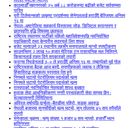
विदेशी पर्यटक भित्रिए
काठमाडौँ महानगरको २५ अर्ब ८८ करोडभन्दा बढीको बजेट सर्वसम्मत
पारित
युरी टिलेमान्सको उत्कृष्ट प्रदर्शनमा सेनेगललाई हराउँदै बेल्जियम अन्तिम
१६ मा
नेपाल–अष्ट्रेलिया सहकार्य विस्तारमा जोड, डिजिटल रूपान्तरण र
छात्रवृत्ति वृद्धि विषयमा छलफल
राष्ट्रिय स्वतन्त्र पार्टीको पहिलो महाधिवेशनपछि नवनिर्वाचित
पदाधिकारी तथा केन्द्रीय सदस्यले लिए शपथ
बजेट नल्याउने २३ स्थानीय तहसँग मन्त्रालयले माग्यो स्पष्टीकरण
साउनभित्र २ लाख १० हजार मेट्रिक टन रासायनिक मल भित्रिने,
किसानलाई राहत दिने सरकारको तयारी
फ्रान्स स्विडेनलाई ३–० ले हराउँदै अन्तिम १६ मा, एम्बाप्पेको दुई गोल
राष्ट्रियसभा बैठक आज बस्दै, मन्त्रीहरूको जवाफ र लैङ्गिक
हिंसाविरुद्ध सङ्कल्प प्रस्ताव पेश हुने
निगमले घटायो पेट्रोलियम पदार्थको मूल्य
निगमले घटायो पेट्रोलियम पदार्थको मूल्य
रास्वपाको नवनिर्वाचित नेतृत्वको शपथ बुधबार
हुलाक सेवा आधुनिकीकरण नगरी प्रभावकारी सेवा सम्भव छैन :
सञ्चारमन्त्री तिमिल्सिना
अविरल वर्षापछि दार्चुला–बैतडीमा पहिरो, सडक अवरुद्ध
नेपाली बजारमा सुनचाँदीको मूल्य घट्यो, सुन तोलामा ४५ सय रुपैयाँले
सस्तो
भेनेजुएला भूकम्प : मृत्यु संख्या १ हजार ७ सय नाघ्यो, हजारौँ भवन
क्षतिग्रस्त