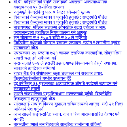
वी.पी. कोइरालाको स्मृति सप्ताहको अवसरमा अन्तरमाध्यमिक
वक्तृत्वकला प्रतियोगिता सम्पन्न
रुकुमपूर्व केन्द्रविन्दु भएर ५ रेक्टर स्केलको भूकम्प
विकासको केन्द्रमा मानव र प्रकृति हुनुपर्छ : राष्ट्रपति पौडेल
विकासको केन्द्रमा मानव र प्रकृति हुनुपर्छ : राष्ट्रपति पौडेल
नारायणगढ–मुग्लिन सडकमा ओभरटेक बढ्दा दुर्घटना र जाम,
प्रशासनद्वारा ट्राफिक नियम पालना गर्न आग्रह
सुन तोलामा रु १,९०० र चाँदी रु ४० ले महँगियो
जिडिपीमा मधेसको योगदान बढाउन उत्पादन, उद्योग र लगानीमा प्रदेश
सरकारको जोड
उपत्यकामा २४ घण्टामा ७२१ चालक ट्राफिक कारबाहीमा, तीव्रगतिमा
सवारी चलाउने सबैभन्दा बढी
फ्रान्सलाई ६–४ ले हराउँदै इङ्गल्याण्ड विश्वकपको तेस्रो स्थानमा,
साकाको ह्याट्रिक चम्कियो
राष्ट्र बैंक ऐन संशोधनमा खुला छलफल गर्न सरकार तयार,
क्रिप्टोकरेन्सीबारे गम्भीर अध्ययन हुँदै
दुई वर्षभित्र ३६ प्रकारका अत्यावश्यक औषधि स्वदेशमै उत्पादन गर्ने
सरकारको तयारी
साउने संक्रान्तिमा पशुपतिनाथमा भक्तजनको घुइँचो, बिहानैदेखि
शिवपूजामा श्रद्धालुको भीड
सांसदलाई सम्पत्ति विवरण बुझाउन सचिवालयको आग्रह, भदौ २९ भित्र
अनिवार्य पेश गर्नुपर्ने
आज साउने सङ्क्रान्ति: स्नान, दान र शिव आराधनासहित देशभर पर्व
मनाइँदै
बागमतीमा एमाले मन्त्रीहरूको सामूहिक राजीनामा रोकियो