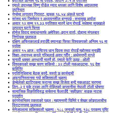
ब्राजिल अन्तिम १६ मा प्रवेश, जापान २–१ ले पराजित
एमाले उपाध्यक्ष विष्णु पौडेल म्याद थपका लागि विशेष अदालतमा
उपस्थित
नेप्सेमा लगातार गिरावट, सूचक १६.५४ अंकले घट्यो
सांसद थप जिम्मेवार र अध्ययनशील बन्नुपर्छ : सभामुख अर्याल
असार १२ सम्म ११.३३ प्रतिशत मात्रै धान रोपाइँ, मधेशमा सुख्खाले
उत्पादन घट्ने चिन्ता
होर्मुज विवाद समाधानतर्फ अमेरिका–इरान वार्ता, दोहामा मंगलबार
निर्णायक छलफल
दक्षिण अफ्रिकालाई हराउँदै क्यानडा फिफा विश्वकपको अन्तिम १६ मा
प्रवेश
असार १५ आज : राष्ट्रिय धान दिवस तथा रोपाइँ महोत्सव मनाइँदै
शिक्षा–स्वास्थ्य करले गरिबलाई असर गर्दैन : अर्थमन्त्री वाग्ले
चुनावी धक्का अस्थायी मात्रै हो, एमाले फेरि उठ्छ : ओली
विश्वकपको समूह चरण सकियो : ३२ टोली नकआउटमा, १६ देश
बाहिरिए
प्रतिनिधिसभा बैठक बस्दै, यस्तो छ कार्यसूची
अफगानिस्तानमा गयो शक्तिशाली भूकम्प
डेम्बेलेको ह्याट्रिकमा फ्रान्स समूह विजेता बन्दै नकआउट चरणमा
लिग–२ र युके टूरका लागि रोहितको कप्तानीमा नेपाली टोली घोषणा
सामाजिक विकृतिविरुद्ध सचेतना फैलाउँदै ‘सहीछाप’ सडक नाटक
प्रदर्शन
कांग्रेसभित्र एकताको पहल : महामन्त्री घिमिरे र शेखर कोइरालाबीच
विराटनगरमा छलफल
भेनेजुएलामा शक्तिशाली भूकम्प : १८८ जनाको मृत्यु, १३८ परकम्प पुष्टि