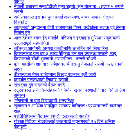
आयात
नेपाली बजारमा सुनचाँदीको मूल्य घट्यो, सुन तोलामा ५ हजार ५ सयले
सस्तो
अमेरिकाद्वारा इरानमा पुनः हवाई आक्रमण, बन्दर अब्बास क्षेत्रमा
विस्फोट
जाइकाको अनुदानमा बीपी राजमार्गको पिप्ले–बर्खेखोला सडक दुई लेनमा
निर्माण हुने
आज देशभर बकर ईद मनाइँदै, मस्जिद र इदगाहमा मुस्लिम समुदायको
उल्लासपूर्ण सहभागिता
जाँचबुझ आयोगकै अध्यक्ष कार्कीमाथि छानबिन गर्न सिफारिस
किसानलाई यस वर्ष ६ लाख मेट्रिक टन मल उपलब्ध गराइने, उखु
किसानको बाँकी भुक्तानी असारभित्र : मन्त्री चौधरी
पूजा महतोको शानदार अर्धशतक, चीनसामु नेपालले राख्यो १२६ रनको
लक्ष्य
वीरगन्जका मेयर राजेशमान विरूद्ध पक्राउ पुर्जी जारी
कमजोर पटकथाको शिकार ‘काजी’
संसद्का दुवै सदनको बैठक बस्दै
स्ट्रक्चरल इन्जिनियर्सहरुकाे ‘निर्माण सूचना प्रणाली’ चार दिने तालिम
सम्पन्न
‘गंगारानी’मा वर्षा शिवाकोटी अनुबन्धित
सुशासन र आर्थिक समृद्धिमा सरकार केन्द्रित : प्रधानमन्त्री वालेन्द्र
शाह
प्रतिनिधिसभा बैठकमा विपक्षी दलहरूको अवरोध
गोरखा मिडिया नेटवर्कलाई काठमाडौं महानगरको १५ दिने अन्तिम
चेतावनी