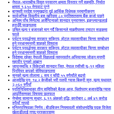
नेपाल–भारतबीच विद्युत् प्रसारण क्षमता विस्तार गर्ने सहमति, निर्यात
क्षमता १,६५० मेगावाट पुग्ने
बागमती प्रदेश प्रमुखद्वारा दुई आर्थिक विधेयक प्रमाणीकरण
सार्वजनिक विद्युतीय बस खरिदमा ८० प्रतिशतसम्म बैंक कर्जा पाइने
अन्तिम पाँच मिनेटमा अर्जेन्टिनाको शानदार पुनरागमन, इङ्ग्ल्यान्डलाई
हराउँदै फाइनलमा
उचित मूल्य र बजारको माग गर्दै किसानले माइतीघरमा टमाटर सडकमा
फाले
पर्यटन प्रवर्द्धनमा सरकार सक्रिय, होटल व्यवसायीका चिन्ता सम्बोधन
हुने प्रधानमन्त्री शाहको विश्वास
पर्यटन प्रवर्द्धनमा सरकार सक्रिय, होटल व्यवसायीका चिन्ता सम्बोधन
हुने प्रधानमन्त्री शाहको विश्वास
विदेशमा रहेका नेपाली विज्ञलाई नवप्रवर्तन अभियानमा जोड्न मन्त्री
महावीर पुनको आह्वान
जापानमाथि ९ विकेटको शानदार जित, नेपाल एसीसी यू–१९ महिला
प्रिमियर कपको सेमिफाइनलमा
सुनको मूल्य तोलामा ८ सय र चाँदी ५५ रुपैयाँले बढ्यो
आजदेखि पुनः १४.२ केजीको भरी एलपी ग्यास बिक्री सुरु, मूल्य यथावत्
२,०६० रुपैयाँ
प्रतिनिधिसभाका तीन समितिको बैठक आज, धितोपत्र बजारदेखि ग्यास
आपूर्तिसम्मका विषयमा छलफल
नेप्सेमा सामान्य सुधार, ६.११ अंकको वृद्धि; कारोबार ८ अर्ब ४१ करोड
रुपैयाँ नाघ्यो
मन्त्रिपरिषद्का निर्णय : बीउबिजन नियमावली संशोधनदेखि पदक विजेता
खेलाडीलाई नगद पुरस्कारसम्म