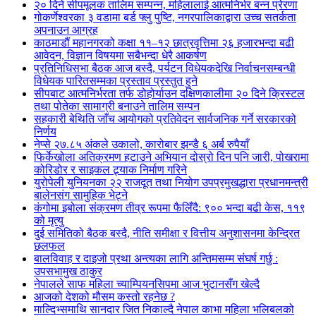
२० दिने सीपमूलक तालिम सम्पन्न, महिलालाई आत्मनिर्भर बन्न प्रेरणा
गोकर्णेश्वरका ३ वडामा बर्ड फ्लु पुष्टि, नगरपालिकाद्वारा उच्च सतर्कता
अपनाउन आग्रह
काठमाडौं महानगरको कक्षा ११–१२ छात्रवृत्तिमा २६ हजारभन्दा बढी
आवेदन, विज्ञान विषयमा सबैभन्दा धेरै आकर्षण
प्रतिनिधिसभा बैठक आज बस्दै, पर्यटन विधेयकदेखि निर्वाचनसम्बन्धी
विधेयक पारितसम्मका प्रस्ताव प्रस्तुत हुने
सीपबाट आत्मनिर्भरता तर्फ डोहोर्याउन दक्षिणकालीमा २० दिने क्रिस्टल
तथा पोतेका सामाग्री बनाउने तालिम सम्पन
सहकारी बेथिति जाँच आयोगको प्रतिवेदन सार्वजनिक गर्ने सरकारको
निर्णय
नेप्से २७.८५ अंकले उकालो, कारोबार झन्डै ६ अर्ब रुपैयाँ
फिर्केखोला अतिक्रमण हटाउने अभियान दोस्रो दिन पनि जारी, पोखरामा
कोरिडोर र साइकल ट्र्याक निर्माण गरिने
युरोपेली युनियनका २२ राजदूत तथा नियोग उपप्रमुखद्धारा प्रधानमन्त्री
बालेनसंग सामुहिक भेट्ने
कंगोमा इबोला संक्रमण तीव्र रूपमा फैलिँदै: ९०० भन्दा बढी केस, ११९
को मृत्यु
दुई समितिको बैठक बस्दै, नीति समीक्षा र वित्तीय अनुशासनमा केन्द्रित
छलफल
बालविवाह र दाइजो प्रथा अन्त्यका लागि अन्तिमसम्म संघर्ष गर्छु :
उपसभामुख ठाकुर
नेपालले साफ महिला च्याम्पियनसिपमा आज भुटानसँग खेल्दै
आजको देशको मौसम कस्तो रहनेछ ?
माल्दिभ्समाथि सानदार जित निकाल्दै नेपाल काभा महिला भलिबलको