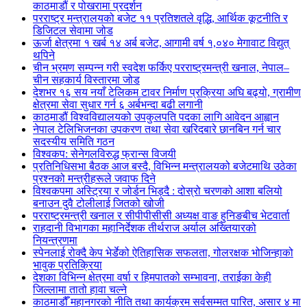
काठमाडौं र पोखरामा प्रदर्शन
परराष्ट्र मन्त्रालयको बजेट ११ प्रतिशतले वृद्धि, आर्थिक कूटनीति र
डिजिटल सेवामा जोड
ऊर्जा क्षेत्रमा १ खर्ब १४ अर्ब बजेट, आगामी वर्ष १,०४० मेगावाट विद्युत्
थपिने
चीन भ्रमण सम्पन्न गरी स्वदेश फर्किए परराष्ट्रमन्त्री खनाल, नेपाल–
चीन सहकार्य विस्तारमा जोड
देशभर १६ सय नयाँ टेलिकम टावर निर्माण प्रक्रिया अघि बढ्यो, ग्रामीण
क्षेत्रमा सेवा सुधार गर्न ६ अर्बभन्दा बढी लगानी
काठमाडौं विश्वविद्यालयको उपकुलपति पदका लागि आवेदन आह्वान
नेपाल टेलिभिजनका उपकरण तथा सेवा खरिदबारे छानबिन गर्न चार
सदस्यीय समिति गठन
विश्वकप: सेनेगलविरुद्ध फ्रान्स विजयी
प्रतिनिधिसभा बैठक आज बस्दै, विभिन्न मन्त्रालयको बजेटमाथि उठेका
प्रश्नको मन्त्रीहरूले जवाफ दिने
विश्वकपमा अस्ट्रिया र जोर्डन भिड्दै : दोस्रो चरणको आशा बलियो
बनाउन दुवै टोलीलाई जितको खोजी
परराष्ट्रमन्त्री खनाल र सीपीपीसीसी अध्यक्ष वाङ हुनिङबीच भेटवार्ता
राहदानी विभागका महानिर्देशक तीर्थराज अर्याल अख्तियारको
नियन्त्रणमा
स्पेनलाई रोक्दै केप भेर्डेको ऐतिहासिक सफलता, गोलरक्षक भोजिन्हाको
भावुक प्रतिक्रिया
देशका विभिन्न क्षेत्रमा वर्षा र हिमपातको सम्भावना, तराईका केही
जिल्लामा तातो हावा चल्ने
काठमाडौँ महानगरको नीति तथा कार्यक्रम सर्वसम्मत पारित, असार ४ मा