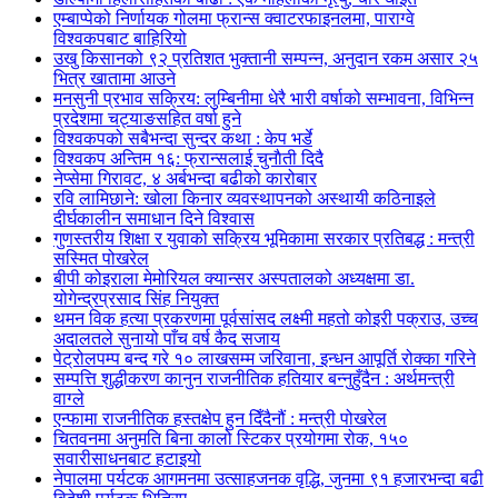
एम्बाप्पेको निर्णायक गोलमा फ्रान्स क्वाटरफाइनलमा, पाराग्वे
विश्वकपबाट बाहिरियो
उखु किसानको ९२ प्रतिशत भुक्तानी सम्पन्न, अनुदान रकम असार २५
भित्र खातामा आउने
मनसुनी प्रभाव सक्रिय: लुम्बिनीमा धेरै भारी वर्षाको सम्भावना, विभिन्न
प्रदेशमा चट्याङसहित वर्षा हुने
विश्वकपको सबैभन्दा सुन्दर कथा : केप भर्डे
विश्वकप अन्तिम १६: फ्रान्सलाई चुनाैती दिदै
नेप्सेमा गिरावट, ४ अर्बभन्दा बढीको कारोबार
रवि लामिछाने: खोला किनार व्यवस्थापनको अस्थायी कठिनाइले
दीर्घकालीन समाधान दिने विश्वास
गुणस्तरीय शिक्षा र युवाको सक्रिय भूमिकामा सरकार प्रतिबद्ध : मन्त्री
सस्मित पोखरेल
बीपी कोइराला मेमोरियल क्यान्सर अस्पतालको अध्यक्षमा डा.
योगेन्द्रप्रसाद सिंह नियुक्त
थमन विक हत्या प्रकरणमा पूर्वसांसद लक्ष्मी महतो कोइरी पक्राउ, उच्च
अदालतले सुनायो पाँच वर्ष कैद सजाय
पेट्रोलपम्प बन्द गरे १० लाखसम्म जरिवाना, इन्धन आपूर्ति रोक्का गरिने
सम्पत्ति शुद्धीकरण कानुन राजनीतिक हतियार बन्नुहुँदैन : अर्थमन्त्री
वाग्ले
एन्फामा राजनीतिक हस्तक्षेप हुन दिँदैनौं : मन्त्री पोखरेल
चितवनमा अनुमति बिना कालो स्टिकर प्रयोगमा रोक, १५०
सवारीसाधनबाट हटाइयो
नेपालमा पर्यटक आगमनमा उत्साहजनक वृद्धि, जुनमा ९१ हजारभन्दा बढी