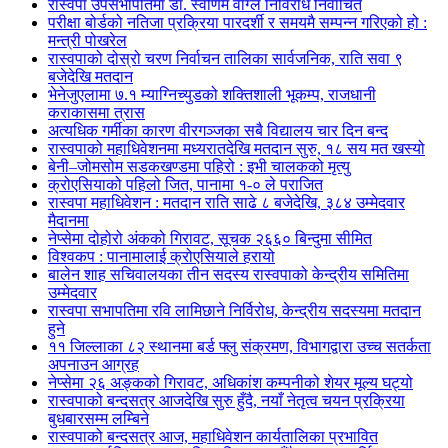
रास्वपा उपसभापतिमा डा. स्वर्णिम वाग्ले निर्विरोध निर्वाचित
परीक्षा बोर्डको नतिजा प्रक्रिया पारदर्शी र समयमै सम्पन्न गरिएको हो :
मन्त्री पोखरेल
रास्वपाको दोस्रो चरण निर्वाचन तालिका सार्वजनिक, राति सवा ९
बजेदेखि मतदान
भेनेजुएलामा ७.१ म्याग्निच्युडको शक्तिशाली भूकम्प, राजधानी
कराकासमा त्रास
अत्यधिक गर्मीका कारण वीरगञ्जका सबै विद्यालय चार दिन बन्द
रास्वपाको महाधिवेशनमा मध्यरातदेखि मतदान सुरु, १८ सय मत खस्यो
बेनी–जोमसोम सडकखण्डमा पहिरो : इभी चालकको मृत्यु
क्रोएसियाको पहिलो जित, पानामा १-० ले पराजित
रास्वपा महाधिवेशन : मतदान राति साढे ८ बजेदेखि, ३८४ उम्मेदवार
मैदानमा
नेप्सेमा दोहोरो अंकको गिरावट, सूचक २६६० बिन्दुमा सीमित
विश्वकप : पानामालाई क्रोएसियाले हरायो
बालेन शाह सचिवालयका तीन सदस्य रास्वपाको केन्द्रीय समितिमा
उम्मेदवार
रास्वपा सभापतिमा रवि लामिछाने निर्विरोध, केन्द्रीय सदस्यमा मतदान
हुने
११ जिल्लाका ८२ स्थानमा बर्ड फ्लु संक्रमण, विभागद्वारा उच्च सतर्कता
अपनाउन आग्रह
नेप्सेमा २६ अङ्कको गिरावट, अधिकांश कम्पनीको शेयर मूल्य घट्यो
रास्वपाको बन्दसत्र आजदेखि सुरु हुँदै, नयाँ नेतृत्व चयन प्रक्रिया
बुधबारसम्म लम्बिने
रास्वपाको बन्दसत्र आज, महाधिवेशन कार्यतालिका प्रभावित