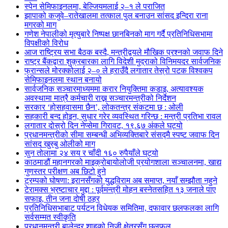
स्पेन सेमिफाइनलमा, बेल्जियमलाई २–१ ले पराजित
झापाको कजुवे–रातेखालमा तत्काल पुल बनाउन सांसद इन्दिरा राना
मगरको माग
गणेश नेपालीको मृत्युबारे निष्पक्ष छानबिनको माग गर्दै प्रतिनिधिसभामा
विपक्षीको विरोध
आज राष्ट्रिय सभा बैठक बस्दै, मन्त्रीद्वयले मौखिक प्रश्नको जवाफ दिने
राष्ट्र बैंकद्वारा शुक्रबारका लागि विदेशी मुद्राको विनिमयदर सार्वजनिक
फ्रान्सले मोरक्कोलाई २–० ले हराउँदै लगातार तेस्रो पटक विश्वकप
सेमिफाइनलमा स्थान बनायो
सार्वजनिक सञ्चारमाध्यममा करार नियुक्तिमा कडाइ, अत्यावश्यक
अवस्थामा मात्रै कर्मचारी राख्न सञ्चारमन्त्रीको निर्देशन
सरकार ‘होसहवासमा छैन’, लोकतन्त्र संकटमा छ : ओली
सहकारी बन्द होइन, सुधार गरेर व्यवस्थित गरिन्छ : मन्त्री प्रतिभा रावल
लगातार दोस्रो दिन नेप्सेमा गिरावट, १९.६७ अंकले घट्यो
प्रधानमन्त्रीको सीमा सम्बन्धी अभिव्यक्तिबारे संसद्मै स्पष्ट जवाफ दिन
सांसद खुस्बु ओलीको माग
सुन तोलामा २४ सय र चाँदी १६० रुपैयाँले घट्यो
काठमाडौं महानगरको माइक्रोबायोलोजी प्रयोगशाला सञ्चालनमा, खाद्य
गुणस्तर परीक्षण अब छिटो हुने
ट्रम्पको घोषणा: इरानसँगको युद्धविराम अब समाप्त, नयाँ सम्झौता नहुने
टेरामक्स भ्रष्टाचार मुद्दा : पूर्वमन्त्री मोहन बस्नेतसहित १३ जनाले पाए
सफाइ, तीन जना दोषी ठहर
प्रतिनिधिसभाबाट पर्यटन विधेयक समितिमा, दफावार छलफलका लागि
सर्वसम्मत स्वीकृति
प्रधानमन्त्री बालेन्द्र शाहको निजी क्षेत्रसँग छलफल