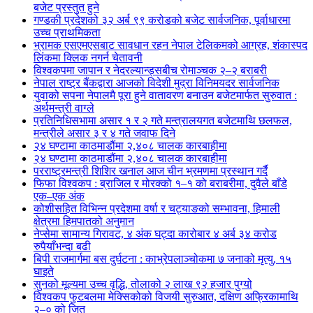
बजेट प्रस्तुत हुने
गण्डकी प्रदेशको ३२ अर्ब ९९ करोडको बजेट सार्वजनिक, पूर्वाधारमा
उच्च प्राथमिकता
भ्रामक एसएमएसबाट सावधान रहन नेपाल टेलिकमको आग्रह, शंकास्पद
लिंकमा क्लिक नगर्न चेतावनी
विश्वकपमा जापान र नेदरल्यान्ड्सबीच रोमाञ्चक २–२ बराबरी
नेपाल राष्ट्र बैंकद्वारा आजको विदेशी मुद्रा विनिमयदर सार्वजनिक
युवाको सपना नेपालमै पूरा हुने वातावरण बनाउन बजेटमार्फत सुरुवात :
अर्थमन्त्री वाग्ले
प्रतिनिधिसभामा असार १ र २ गते मन्त्रालयगत बजेटमाथि छलफल,
मन्त्रीले असार ३ र ४ गते जवाफ दिने
२४ घण्टामा काठमाडौंमा २,४०८ चालक कारबाहीमा
२४ घण्टामा काठमाडौंमा २,४०८ चालक कारबाहीमा
परराष्ट्रमन्त्री शिशिर खनाल आज चीन भ्रमणमा प्रस्थान गर्दै
फिफा विश्वकप : ब्राजिल र मोरक्को १–१ को बराबरीमा, दुवैले बाँडे
एक–एक अंक
कोशीसहित विभिन्न प्रदेशमा वर्षा र चट्याङको सम्भावना, हिमाली
क्षेत्रमा हिमपातको अनुमान
नेप्सेमा सामान्य गिरावट, ४ अंक घट्दा कारोबार ४ अर्ब ३४ करोड
रुपैयाँभन्दा बढी
बिपी राजमार्गमा बस दुर्घटना : काभ्रेपलाञ्चोकमा ७ जनाको मृत्यु, १५
घाइते
सुनको मूल्यमा उच्च वृद्धि, तोलाको २ लाख ९२ हजार पुग्यो
विश्वकप फुटबलमा मेक्सिकोको विजयी सुरुआत, दक्षिण अफ्रिकामाथि
२–० को जित