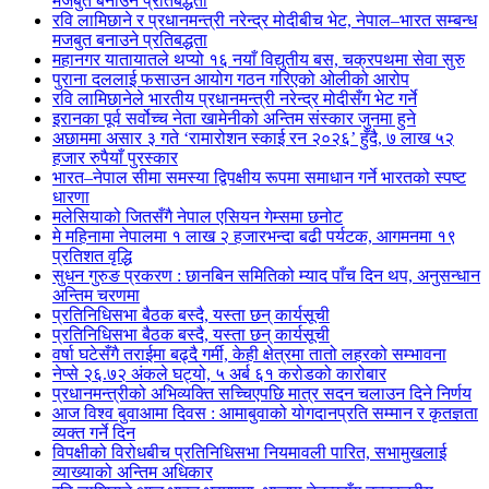
मजबुत बनाउने प्रतिबद्धता
रवि लामिछाने र प्रधानमन्त्री नरेन्द्र मोदीबीच भेट, नेपाल–भारत सम्बन्ध
मजबुत बनाउने प्रतिबद्धता
महानगर यातायातले थप्यो १६ नयाँ विद्युतीय बस, चक्रपथमा सेवा सुरु
पुराना दललाई फसाउन आयोग गठन गरिएको ओलीको आरोप
रवि लामिछानेले भारतीय प्रधानमन्त्री नरेन्द्र मोदीसँग भेट गर्ने
इरानका पूर्व सर्वोच्च नेता खामेनीको अन्तिम संस्कार जुनमा हुने
अछाममा असार ३ गते ‘रामारोशन स्काई रन २०२६’ हुँदै, ७ लाख ५२
हजार रुपैयाँ पुरस्कार
भारत–नेपाल सीमा समस्या द्विपक्षीय रूपमा समाधान गर्ने भारतको स्पष्ट
धारणा
मलेसियाको जितसँगै नेपाल एसियन गेम्समा छनोट
मे महिनामा नेपालमा १ लाख २ हजारभन्दा बढी पर्यटक, आगमनमा १९
प्रतिशत वृद्धि
सुधन गुरुङ प्रकरण : छानबिन समितिको म्याद पाँच दिन थप, अनुसन्धान
अन्तिम चरणमा
प्रतिनिधिसभा बैठक बस्दै, यस्ता छन् कार्यसूची
प्रतिनिधिसभा बैठक बस्दै, यस्ता छन् कार्यसूची
वर्षा घटेसँगै तराईमा बढ्दै गर्मी, केही क्षेत्रमा तातो लहरको सम्भावना
नेप्से २६.७२ अंकले घट्यो, ५ अर्ब ६१ करोडको कारोबार
प्रधानमन्त्रीको अभिव्यक्ति सच्चिएपछि मात्र सदन चलाउन दिने निर्णय
आज विश्व बुवाआमा दिवस : आमाबुवाको योगदानप्रति सम्मान र कृतज्ञता
व्यक्त गर्ने दिन
विपक्षीको विरोधबीच प्रतिनिधिसभा नियमावली पारित, सभामुखलाई
व्याख्याको अन्तिम अधिकार