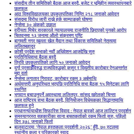
संसदीय तीन समितिको बैठक आज बस्दै, बजेट र भूमिहीन व्यवस्थापनबारे
छलफल
आठ विश्वविद्यालयका उपकुलपतिका निम्ति २१८ जनाको आवेदन
संसदमा विरोध जारी राख्ने हर्क साम्पाङको घोषणा
नेप्सेमा ३० अंकको उछाल
वरीयता मिचेर सरकारले न्यायालयमा राजनीति छिराएको पुनको आरोप
चितवनमा १३ जनामा औलो संक्रमण पुष्टि
बागमती नगर खुल्ला खेल मैदान तथा विकास समितिको नेतृत्वमा
ललितबहादुर
कोशी प्रदेश सभाको नवौं अधिवेशन आजदेखि सुरु
प्रतिनिधिसभा बैठक बस्दै
त्रिवि उपकुलपतिको लागि ५० जनाको आवेदन
दुर्गा प्रसाईँविरुद्ध राज्यविरुद्धको कसुर र विद्युतीय कारोबार ऐनअन्तर्गत
मुद्दा दर्ता
नेप्सेमा लगातार गिरावट, कारोबार रकम ३ अर्बमाथि
अर्थमन्त्री अनुपस्थित भएपछि प्रतिनिधि सभा बैठक १५ मिनेटका लागि
स्थगित
भगवान बचाउनुपर्ने अवस्थामा ललितपुर, सांसद खरेलको चिन्ता
आज राष्ट्रिय सभा बैठक बस्दै, विनियोजन विधेयकका सिद्धान्तमाथि
छलफल हुने
प्रधानन्यायाधीश सिफारिस विवाद : नेपाल बारको आज लाल्टिन प्रदर्शन
समस्याग्रस्त सहकारीका साना बचतकर्ताको रकम फिर्ता सुरु, पहिलो
दिन ३७८ जनाको फिर्ता
बालुवाटारमा ‘नेपाल हस्तकला प्रदर्शनी २०२६’ हुँदै, ७० स्टलमा
स्थानीय कला र परिकारको स्वाद