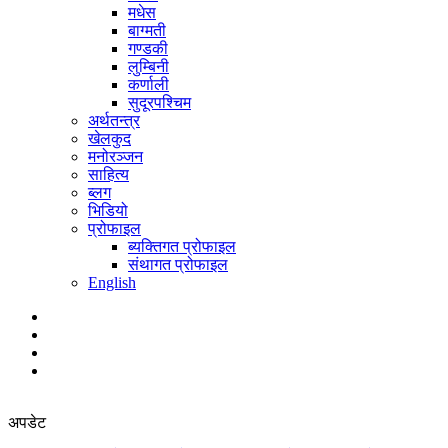
मधेस
बाग्मती
गण्डकी
लुम्बिनी
कर्णाली
सुदूरपश्चिम
अर्थतन्त्र
खेलकुद
मनोरञ्जन
साहित्य
ब्लग
भिडियो
प्रोफाइल
ब्यक्तिगत प्रोफाइल
संथागत प्रोफाइल
English
अपडेट