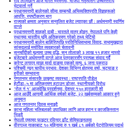
रवि लामिछाने आज भारत भ्रमणमा, भाजपा नेतृत्वसँग उच्चस्तरीय
भेटवार्ता गर्ने
प्रधानमन्त्री बालेनको सीमा सम्बन्धी अभिव्यक्तिप्रति विज्ञहरूको
आपत्ति, स्पष्टीकरण माग
राज्यको क्षमता अनुसार सन्तुलित बजेट ल्याएका छौं : अर्थमन्त्री स्वर्णिम
वाग्ले
प्रधानमन्त्री शाहको दाबी : भारतले मात्र होइन, नेपालले पनि केही
स्थानमा भारतीय भूमि अतिक्रमण गरेको तथ्य भेटियो
प्रधानमन्त्री बालेन बाहिरिएपछि प्रतिनिधिसभामा विवाद, सभामुखद्वारा
सांसदलाई मर्यादित व्यवहारको चेतावनी
सुनचाँदीको मूल्यमा उच्च वृद्धि, सुन तोलाको ३ लाख ११ हजार नाघ्यो
बजेटबारे अर्थमन्त्री वाग्ले आज पत्रकारसँग प्रत्यक्ष संवाद गर्दै
करेन्ट लगाएर माछा मार्दा दाङमा एकको मृत्यु, ६ जना पक्राउ
पश्चिमी न्यून चापीय प्रभावः देशका विभिन्न क्षेत्रमा वर्षा, चट्याङ र
हुरीको सम्भावना
गणतन्त्र संसारकै उत्कृष्ट व्यवस्था : राष्ट्रपति पौडेल
हेटौंडा–५ मा अतिक्रमण हटाउन डोजर, स्थानीयको विरोध
‘रोल नं १’ आजदेखि प्रदर्शनमा, देशभर १५० हाराहारी शो
आज आउँदै आगामी आर्थिक वर्षको बजेट, २२ खर्बसम्मको आकार हुने
अनुमान
आज गणतन्त्र दिवस मनाइदै
काभा महिला भलिबलको उपाधिका लागि आज इरान र काजकिस्तान
भिड्दै
नेपाली एमएमए फाइटर रविन्द्र ढाँट सेमिफाइनलमा
वीरगञ्ज नाकाबाट १० महिनामा रु १ खर्ब ८१ अर्बको पेट्रोलियम पदार्थ