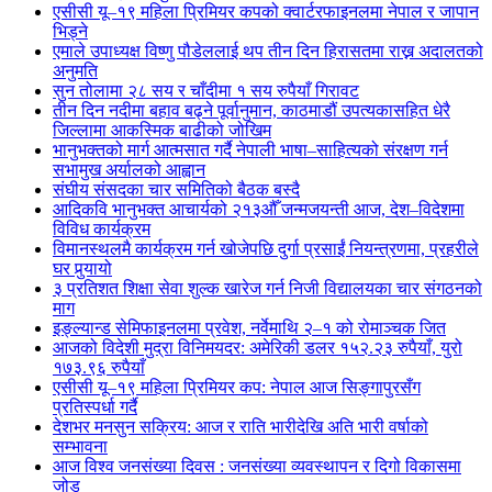
एसीसी यू–१९ महिला प्रिमियर कपको क्वार्टरफाइनलमा नेपाल र जापान
भिड्ने
एमाले उपाध्यक्ष विष्णु पौडेललाई थप तीन दिन हिरासतमा राख्न अदालतको
अनुमति
सुन तोलामा २८ सय र चाँदीमा १ सय रुपैयाँ गिरावट
तीन दिन नदीमा बहाव बढ्ने पूर्वानुमान, काठमाडौं उपत्यकासहित धेरै
जिल्लामा आकस्मिक बाढीको जोखिम
भानुभक्तको मार्ग आत्मसात गर्दै नेपाली भाषा–साहित्यको संरक्षण गर्न
सभामुख अर्यालको आह्वान
संघीय संसदका चार समितिको बैठक बस्दै
आदिकवि भानुभक्त आचार्यको २१३औँ जन्मजयन्ती आज, देश–विदेशमा
विविध कार्यक्रम
विमानस्थलमै कार्यक्रम गर्न खोजेपछि दुर्गा प्रसाईं नियन्त्रणमा, प्रहरीले
घर पुर्‍यायो
३ प्रतिशत शिक्षा सेवा शुल्क खारेज गर्न निजी विद्यालयका चार संगठनको
माग
इङ्ल्यान्ड सेमिफाइनलमा प्रवेश, नर्वेमाथि २–१ को रोमाञ्चक जित
आजको विदेशी मुद्रा विनिमयदर: अमेरिकी डलर १५२.२३ रुपैयाँ, युरो
१७३.९६ रुपैयाँ
एसीसी यू–१९ महिला प्रिमियर कप: नेपाल आज सिङ्गापुरसँग
प्रतिस्पर्धा गर्दै
देशभर मनसुन सक्रिय: आज र राति भारीदेखि अति भारी वर्षाको
सम्भावना
आज विश्व जनसंख्या दिवस : जनसंख्या व्यवस्थापन र दिगो विकासमा
जोड