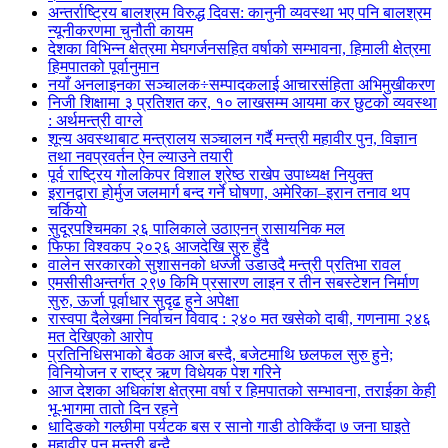
अन्तर्राष्ट्रिय बालश्रम विरुद्ध दिवस: कानुनी व्यवस्था भए पनि बालश्रम
न्यूनीकरणमा चुनौती कायम
देशका विभिन्न क्षेत्रमा मेघगर्जनसहित वर्षाको सम्भावना, हिमाली क्षेत्रमा
हिमपातको पूर्वानुमान
नयाँ अनलाइनका सञ्चालक÷सम्पादकलाई आचारसंहिता अभिमुखीकरण
निजी शिक्षामा ३ प्रतिशत कर, १० लाखसम्म आयमा कर छुटको व्यवस्था
: अर्थमन्त्री वाग्ले
शून्य अवस्थाबाट मन्त्रालय सञ्चालन गर्दै मन्त्री महावीर पुन, विज्ञान
तथा नवप्रवर्तन ऐन ल्याउने तयारी
पूर्व राष्ट्रिय गोलकिपर विशाल श्रेष्ठ राखेप उपाध्यक्ष नियुक्त
इरानद्वारा होर्मुज जलमार्ग बन्द गर्ने घोषणा, अमेरिका–इरान तनाव थप
चर्कियो
सुदूरपश्चिमका २६ पालिकाले उठाएनन् रासायनिक मल
फिफा विश्वकप २०२६ आजदेखि सुरु हुँदै
वालेन सरकारको सुशासनको धज्जी उडाउदै मन्त्री प्रतिभा रावल
एमसीसीअन्तर्गत २९७ किमि प्रसारण लाइन र तीन सबस्टेशन निर्माण
सुरु, ऊर्जा पूर्वाधार सुदृढ हुने अपेक्षा
रास्वपा दैलेखमा निर्वाचन विवाद : २४० मत खसेको दाबी, गणनामा २४६
मत देखिएको आरोप
प्रतिनिधिसभाको बैठक आज बस्दै, बजेटमाथि छलफल सुरु हुने;
विनियोजन र राष्ट्र ऋण विधेयक पेश गरिने
आज देशका अधिकांश क्षेत्रमा वर्षा र हिमपातको सम्भावना, तराईका केही
भू-भागमा तातो दिन रहने
धादिङको गल्छीमा पर्यटक बस र सानो गाडी ठोक्किँदा ७ जना घाइते
महावीर पुन मन्त्री बन्दै