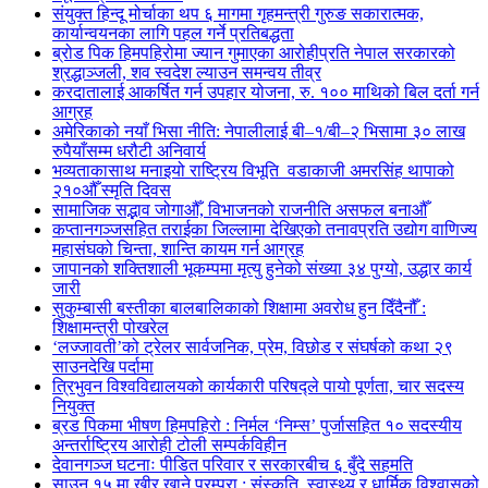
संयुक्त हिन्दू मोर्चाका थप ६ मागमा गृहमन्त्री गुरुङ सकारात्मक,
कार्यान्वयनका लागि पहल गर्ने प्रतिबद्धता
ब्रोड पिक हिमपहिरोमा ज्यान गुमाएका आरोहीप्रति नेपाल सरकारको
श्रद्धाञ्जली, शव स्वदेश ल्याउन समन्वय तीव्र
करदातालाई आकर्षित गर्न उपहार योजना, रु. १०० माथिको बिल दर्ता गर्न
आग्रह
अमेरिकाको नयाँ भिसा नीति: नेपालीलाई बी–१/बी–२ भिसामा ३० लाख
रुपैयाँसम्म धरौटी अनिवार्य
भव्यताकासाथ मनाइयो राष्ट्रिय विभूति वडाकाजी अमरसिंह थापाको
२१०औँ स्मृति दिवस
सामाजिक सद्भाव जोगाऔँ, विभाजनको राजनीति असफल बनाऔँ
कप्तानगञ्जसहित तराईका जिल्लामा देखिएको तनावप्रति उद्योग वाणिज्य
महासंघको चिन्ता, शान्ति कायम गर्न आग्रह
जापानको शक्तिशाली भूकम्पमा मृत्यु हुनेको संख्या ३४ पुग्यो, उद्धार कार्य
जारी
सुकुम्बासी बस्तीका बालबालिकाको शिक्षामा अवरोध हुन दिँदैनौँ :
शिक्षामन्त्री पोखरेल
‘लज्जावती’को ट्रेलर सार्वजनिक, प्रेम, विछोड र संघर्षको कथा २९
साउनदेखि पर्दामा
त्रिभुवन विश्वविद्यालयको कार्यकारी परिषद्ले पायो पूर्णता, चार सदस्य
नियुक्त
ब्रड पिकमा भीषण हिमपहिरो : निर्मल ‘निम्स’ पुर्जासहित १० सदस्यीय
अन्तर्राष्ट्रिय आरोही टोली सम्पर्कविहीन
देवानगञ्ज घटनाः पीडित परिवार र सरकारबीच ६ बुँदे सहमति
साउन १५ मा खीर खाने परम्परा : संस्कृति, स्वास्थ्य र धार्मिक विश्वासको