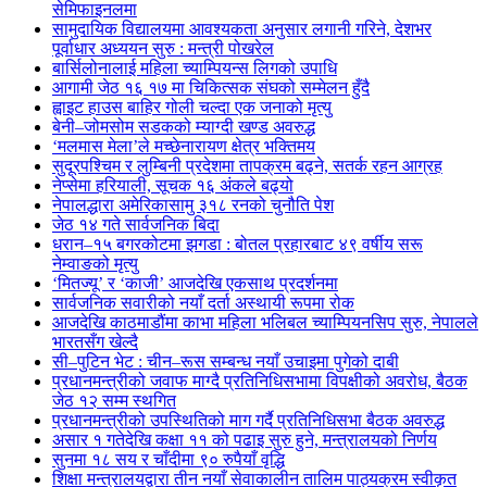
सेमिफाइनलमा
सामुदायिक विद्यालयमा आवश्यकता अनुसार लगानी गरिने, देशभर
पूर्वाधार अध्ययन सुरु : मन्त्री पोखरेल
बार्सिलोनालाई महिला च्याम्पियन्स लिगको उपाधि
आगामी जेठ १६ १७ मा चिकित्सक संघको सम्मेलन हुँदै
ह्वाइट हाउस बाहिर गोली चल्दा एक जनाको मृत्यु
बेनी–जोमसोम सडकको म्याग्दी खण्ड अवरुद्ध
‘मलमास मेला’ले मच्छेनारायण क्षेत्र भक्तिमय
सुदूरपश्चिम र लुम्बिनी प्रदेशमा तापक्रम बढ्ने, सतर्क रहन आग्रह
नेप्सेमा हरियाली, सूचक १६ अंकले बढ्यो
नेपालद्धारा अमेरिकासामु ३१८ रनको चुनौति पेश
जेठ १४ गते सार्वजनिक बिदा
धरान–१५ बगरकोटमा झगडा : बोतल प्रहारबाट ४९ वर्षीय सरू
नेम्वाङको मृत्यु
‘मितज्यू’ र ‘काजी’ आजदेखि एकसाथ प्रदर्शनमा
सार्वजनिक सवारीको नयाँ दर्ता अस्थायी रूपमा रोक
आजदेखि काठमाडौंमा काभा महिला भलिबल च्याम्पियनसिप सुरु, नेपालले
भारतसँग खेल्दै
सी–पुटिन भेट : चीन–रूस सम्बन्ध नयाँ उचाइमा पुगेको दाबी
प्रधानमन्त्रीको जवाफ माग्दै प्रतिनिधिसभामा विपक्षीको अवरोध, बैठक
जेठ १२ सम्म स्थगित
प्रधानमन्त्रीको उपस्थितिको माग गर्दै प्रतिनिधिसभा बैठक अवरुद्ध
असार १ गतेदेखि कक्षा ११ को पढाइ सुरु हुने, मन्त्रालयको निर्णय
सुनमा १८ सय र चाँदीमा ९० रुपैयाँ वृद्धि
शिक्षा मन्त्रालयद्वारा तीन नयाँ सेवाकालीन तालिम पाठ्यक्रम स्वीकृत