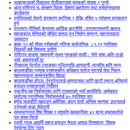
थाइल्यान्डको विद्यालय गोलीकाण्डमा मृतकको संख्या ९ पुग्यो
आज राष्ट्रिय भू–संरक्षण दिवस, देशभर वृक्षरोपण तथा सचेतनामूलक
कार्यक्रम
एनपिएलको तेस्रो संस्करण कात्तिक ९ देखि, मंसिर ५ गतेसम्म सञ्चालन
हुने
परराष्ट्र नीतिको केन्द्रमा आर्थिक कूटनीति : परराष्ट्रमन्त्री खनाल
महाङ्काल मन्दिरको चौघेरा सत्तल पुनःनिर्माण सम्पन्न, महानगरद्वारा
उद्घाटन
कक्षा १२ को मौका परीक्षाको नतिजा सार्वजनिक, ८१.१९ प्रतिशत
विद्यार्थी सबै विषयमा उत्तीर्ण
राष्ट्रिय सभामा गृहमन्त्री सुधन गुरुङको माफी : ‘मेरो भाषा अलि ठाडो
भयो, क्षमाप्रार्थी छु’
रौतहटमा पेट्रोल ट्याङ्कर पल्टिएपछि आगलागी, मानवीय क्षति भएन
काठमाडौंका प्रमुख प्रशासकीय अधिकृत सरोज गुरागाईं सेवा निवृत्त,
महानगरद्वारा सम्मानसहित बिदाइ
काठमाडौंका होटल–रेस्टुरेन्टलाई धुम्रपानका लागि छुट्टै स्थान अनिवार्य
बनाउन प्रशासनको निर्देशन
स्थानीय तह निर्वाचनका लागि रास्वपाको नयाँ कार्यविधि, उम्मेदवार
छनोटमा प्रारम्भिक निर्वाचनलाई ४० प्रतिशत भार
हर्मुज जलघाँटी खुलाउन अमेरिका–इरान वार्ता अन्तिम चरणमा, इरानलाई
ट्रम्पको कडा चेतावनी
समस्याग्रस्त शिव शिखर र पशुपति सहकारीका ४२ साना बचतकर्ताले
पाए बचत फिर्ता
एलपी ग्यास आपूर्ति सहज बनाउन नेपाल आयल निगमद्वारा ‘क्विक
रेस्पोन्स टिम’ गठन