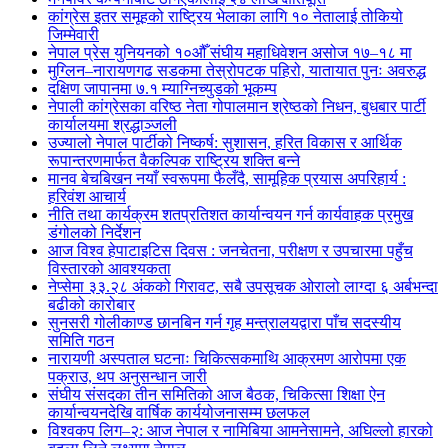
कांग्रेस इतर समूहको राष्ट्रिय भेलाका लागि १० नेतालाई तोकियो
जिम्मेवारी
नेपाल प्रेस युनियनको १०औँ संघीय महाधिवेशन असोज १७–१८ मा
मुग्लिन–नारायणगढ सडकमा तेस्रोपटक पहिरो, यातायात पुनः अवरुद्ध
दक्षिण जापानमा ७.१ म्याग्निच्युडको भूकम्प
नेपाली कांग्रेसका वरिष्ठ नेता गोपालमान श्रेष्ठको निधन, बुधबार पार्टी
कार्यालयमा श्रद्धाञ्जली
उज्यालो नेपाल पार्टीको निष्कर्ष: सुशासन, हरित विकास र आर्थिक
रूपान्तरणमार्फत वैकल्पिक राष्ट्रिय शक्ति बन्ने
मानव बेचबिखन नयाँ स्वरूपमा फैलँदै, सामूहिक प्रयास अपरिहार्य :
हरिवंश आचार्य
नीति तथा कार्यक्रम शतप्रतिशत कार्यान्वयन गर्न कार्यवाहक प्रमुख
डंगोलको निर्देशन
आज विश्व हेपाटाइटिस दिवस : जनचेतना, परीक्षण र उपचारमा पहुँच
विस्तारको आवश्यकता
नेप्सेमा ३३.२८ अंकको गिरावट, सबै उपसूचक ओरालो लाग्दा ६ अर्बभन्दा
बढीको कारोबार
सुनसरी गोलीकाण्ड छानबिन गर्न गृह मन्त्रालयद्वारा पाँच सदस्यीय
समिति गठन
नारायणी अस्पताल घटनाः चिकित्सकमाथि आक्रमण आरोपमा एक
पक्राउ, थप अनुसन्धान जारी
संघीय संसदका तीन समितिको आज बैठक, चिकित्सा शिक्षा ऐन
कार्यान्वयनदेखि वार्षिक कार्ययोजनासम्म छलफल
विश्वकप लिग–२: आज नेपाल र नामिबिया आमनेसामने, अघिल्लो हारको