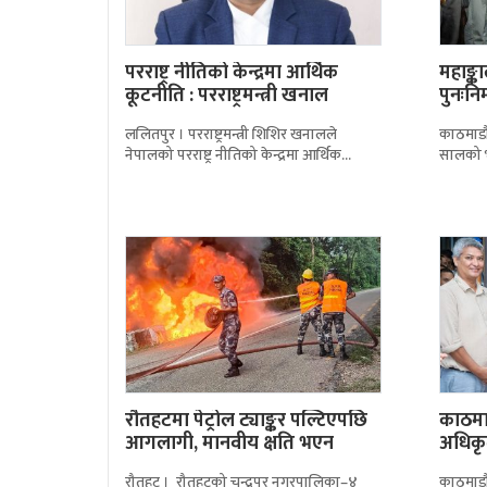
परराष्ट्र नीतिको केन्द्रमा आर्थिक
महाङ्क
कूटनीति : परराष्ट्रमन्त्री खनाल
पुनःनिर
उद्घा
ललितपुर । परराष्ट्रमन्त्री शिशिर खनालले
काठमाडौ
नेपालको परराष्ट्र नीतिको केन्द्रमा आर्थिक
सालको भू
कूटनीति रहेको बताएका छन्। ‘बहुध्रुवीय विश्वमा
परिसरको
चीन र दक्षिण एसियाः
पुनःनिर्
रौतहटमा पेट्रोल ट्याङ्कर पल्टिएपछि
काठमाड
आगलागी, मानवीय क्षति भएन
अधिकृत
महानग
रौतहट । रौतहटको चन्द्रपुर नगरपालिका–४
काठमाडौ