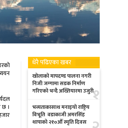
धेरै पढिएका खबर
हरको
ध्ययन
खोलाको मापदण्ड पालना नगरी
निजी जग्गामा सडक निर्माण
१
गरिएको भन्दै अख्तियारमा उजुरी
र्यदल
ख छ ।
भव्यताकासाथ मनाइयो राष्ट्रिय
विभूति वडाकाजी अमरसिंह
 हजार
२
थापाको २१०औँ स्मृति दिवस