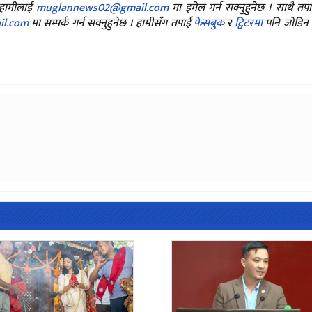
ए हामीलाई
muglannews02@gmail.com
मा इमेल गर्न सक्नुहुनेछ । साथै तप
l.com
मा सम्पर्क गर्न सक्नुहुनेछ । हामीसँग तपाईं
फेसबुक
र
ट्विटरमा
पनि जोडिन स