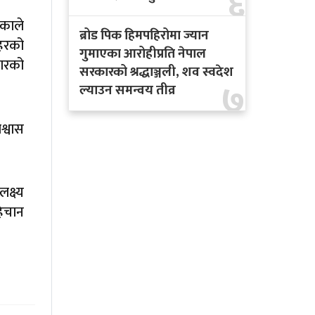
६
एकाले
ब्रोड पिक हिमपहिरोमा ज्यान
सहरको
गुमाएका आरोहीप्रति नेपाल
कारको
सरकारको श्रद्धाञ्जली, शव स्वदेश
७
ल्याउन समन्वय तीव्र
श्वास
क्ष्य
हिचान