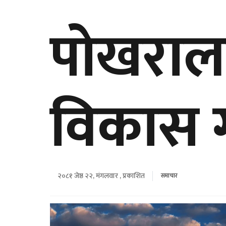
पोखराल
विकास ग
२०८१ जेष्ठ २२, मंगलवार , प्रकाशित
समाचार