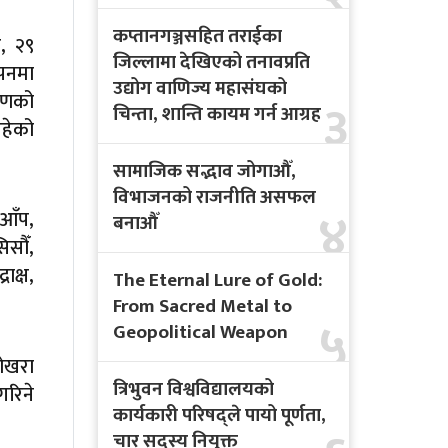
कप्तानगञ्जसहित तराईका
, २९
जिल्लामा देखिएको तनावप्रति
ापनमा
उद्योग वाणिज्य महासंघको
करणको
३
चिन्ता, शान्ति कायम गर्न आग्रह
हेको
सामाजिक सद्भाव जोगाऔँ,
विभाजनको राजनीति असफल
४
 आँप,
बनाऔँ
िसौँ,
ाक्ष,
The Eternal Lure of Gold:
From Sacred Metal to
५
Geopolitical Weapon
पोखरा
त्रिभुवन विश्वविद्यालयको
गरिने
कार्यकारी परिषद्ले पायो पूर्णता,
चार सदस्य नियुक्त