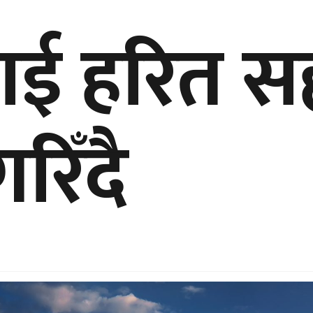
ाई हरित स
रिँदै