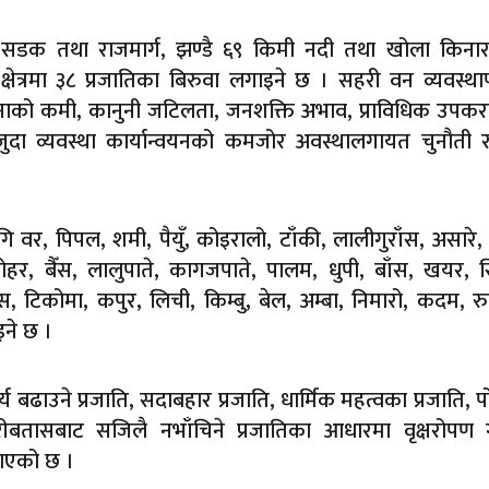
मी सडक तथा राजमार्ग, झण्डै ६९ किमी नदी तथा खोला किनार
ेत्रमा ३८ प्रजातिका बिरुवा लगाइने छ । सहरी वन व्यवस्थ
तनाको कमी, कानुनी जटिलता, जनशक्ति अभाव, प्राविधिक उप
ा व्यवस्था कार्यान्वयनको कमजोर अवस्थालगायत चुनौती र
ि वर, पिपल, शमी, पैयुँ, कोइरालो, टाँकी, लालीगुराँस, असारे,
र, बैँस, लालुपाते, कागजपाते, पालम, धुपी, बाँस, खयर, स
स, टिकोमा, कपुर, लिची, किम्बु, बेल, अम्बा, निमारो, कदम, रुद्र
इने छ ।
दर्य बढाउने प्रजाति, सदाबहार प्रजाति, धार्मिक महत्वका प्रजाति, 
, हुरीबतासबाट सजिलै नभाँचिने प्रजातिका आधारमा वृक्षरोपण 
ताएको छ ।