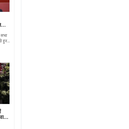
लि…
िय सभा
ो हुन
मागेका
ई
ार्य