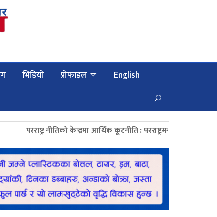
लग
भिडियो
प्रोफाइल
English
रराष्ट्र नीतिको केन्द्रमा आर्थिक कूटनीति : परराष्ट्रमन्त्री खनाल
महाङ्काल 