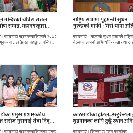
ाल मन्दिरको चौघेरा सत्तल
राष्ट्रिय सभामा गृहमन्त्री सुधन
्माण सम्पन्न, महानगरद्वारा
गुरुङको माफी : ‘मेरो भाषा अ
टन
ं । काठमाडौं महानगरपालिकाले २०७२
काठमाडौं – गृहमन्त्री सुधन गुरुङले राष्ट्र
कम्पबाट क्षतिग्रस्त महाङ्काल मन्दिर
बैठकमा आफ्नो अभिव्यक्ति रुखो तथा ठाड
 ऐतिहासिक चौघेरा सत्तलको
पुगेको स्वीकार गर्दै सांसदहरूसँग माफी 
माण सम्पन्न गरेको छ। करिब ८
ौंका प्रमुख प्रशासकीय
काठमाडौंका होटल–रेस्टुरेन्टला
 सरोज गुरागाईं सेवा निवृत्त,
धुम्रपानका लागि छुट्टै स्थान अनिव
रद्वारा सम्मानसहित…
बनाउन प्रशासनको निर्देशन
ं । काठमाडौं महानगरपालिकाका प्रमुख
काठमाडौं । जिल्ला प्रशासन कार्यालय