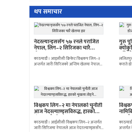
थप समाचार
नेदरल्यान्ड्ससँग ५७ रनले पराजित
गुरु प
नेपाल, लिग–२ सिरिजका चारै
क्योक
खेलमा हार
नखिपोट
काठमाडौं । आइसीसी क्रिकेट विश्वकप लिग–२
ललितपु
अन्तर्गत जारी सिरिजको अन्तिम खेलमा नेपाल
कराते ड
नेदरल्यान्ड्ससँग ५७ रनले पराजित भएको छ।
जुनियर ख
यस हारसँगै
मनाएका
विश्वकप लिग–२ मा नेपालको चुनौती
विश्व
आज नेदरल्याण्ड्सविरुद्ध, हारको
नामिब
शृंखला तोड्ने…
हारक
काठमाडौं । आईसीसी विश्वकप लिग–२ अन्तर्गत
काठमाडौ
जारी सिरिजमा नेपालले आज नेदरल्याण्ड्ससँग
अन्तर्गत