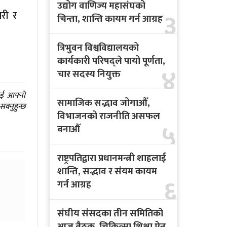
उद्योग वाणिज्य महासंघको
३
ारी र
चिन्ता, शान्ति कायम गर्न आग्रह
त्रिभुवन विश्वविद्यालयको
कार्यकारी परिषद्ले पायो पूर्णता,
४
चार सदस्य नियुक्त
ाई आफ्नो
सामाजिक सद्भाव जोगाऔँ,
क्नुहुन्छ
विभाजनको राजनीति असफल
५
बनाऔँ
राष्ट्रपतिद्वारा प्रधानमन्त्री शाहलाई
शान्ति, सद्भाव र संयम कायम
६
गर्न आग्रह
संघीय संसदका तीन समितिको
आज बैठक, चिकित्सा शिक्षा ऐन