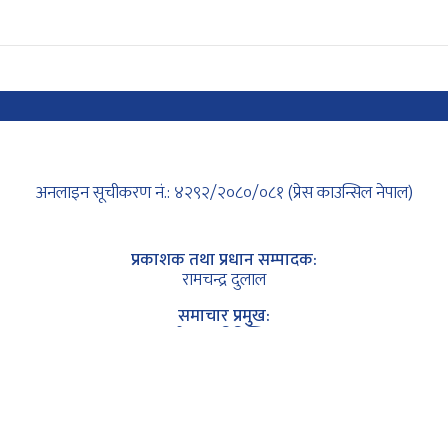
 खेल नेपाली समयअनुसार दिउँसो २:४५
नेपालले जितका लागि १५८ रनको लक्ष्य प्र
 हुनेछ।
गरेको छ। पहिले
अनलाइन सूचीकरण नं.: ४२९२/२०८०/०८१ (प्रेस काउन्सिल नेपाल)
प्रकाशक तथा प्रधान सम्पादक:
रामचन्द्र दुलाल
समाचार प्रमुख:
हरिशरण तिमिल्सिना
प्रबन्ध निर्देशक:
लक्ष्मण गुरुङ (नयाँघरे)
कानुनी सल्लाहकार अधिवक्ता:
कृष्ण कुमार सापकोटा