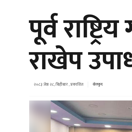
पूर्व राष्ट्
राखेप उपाध्
२०८३ जेष्ठ २८, बिहीबार , प्रकाशित
खेलकुद