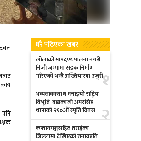
धेरै पढिएका खबर
फुटबल
खोलाको मापदण्ड पालना नगरी
निजी जग्गामा सडक निर्माण
१
बलबाट
गरिएको भन्दै अख्तियारमा उजुरी
निकाय
भव्यताकासाथ मनाइयो राष्ट्रिय
विभूति वडाकाजी अमरसिंह
२
थापाको २१०औँ स्मृति दिवस
य पनि
िक्षक
कप्तानगञ्जसहित तराईका
जिल्लामा देखिएको तनावप्रति