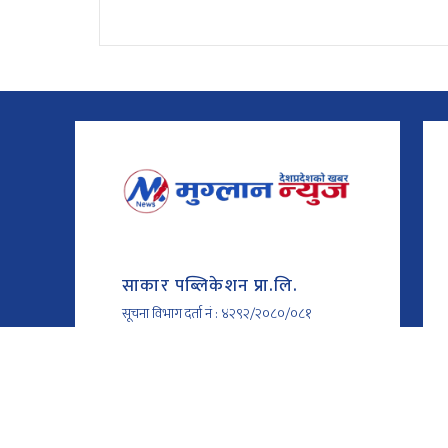
प्रतिस्पर्धा गर्दैछ। नेपाली समयअनुसार खेल
गर्दैछ।
दिउँसो २:४५ बजे सुरु
बजे सुरु
साकार पब्लिकेशन प्रा.लि.
सूचना विभाग दर्ता नं : ४२९२/२०८०/०८१
कोटेश्वर-३२, काठमाण्डौँ
01-4610042 / 9851002660
muglannews02@gmail.com