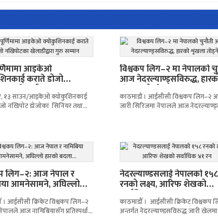
ूर्णिमामा आइकेओ
विश्वकप लिग–२ मा नेपालको चु
ुशिनकाई कराते डोजो
आज नेदरल्याण्ड्सविरुद्ध, हारक
का खेलाडीद्वारा गुरु सम्मान
शृंखला तोड्ने…
र, १३ साउन/आइकेओ क्योकुशिनकाई
काठमाडौं । आईसीसी विश्वकप लिग–२ अन्
ोजो नखिपोट डोजोका सिनियर तथा
जारी सिरिजमा नेपालले आज नेदरल्याण्ड
ेलाडीहरूले भव्यताका साथ गुरु पूर्णिमा
प्रतिस्पर्धा गर्दैछ। नेपाली समयअनुसार ख
 छन् । आज
दिउँसो २:४५ बजे सुरु
कप लिग–२: आज नेपाल र
नेदरल्याण्डसलाई नेपालको १५८
िया आमनेसामने, अघिल्लो
रनको लक्ष्य, आरिफ शेखको
ो बदला…
सर्वाधिक ४१ रन
ँ । आईसीसी क्रिकेट विश्वकप लिग–२
काठमाडौँ । आईसीसी क्रिकेट विश्वकप 
 नेपालले आज नामिबियासँग प्रतिस्पर्धा
अन्तर्गत नेदरल्याण्डसविरुद्ध जारी खेलमा