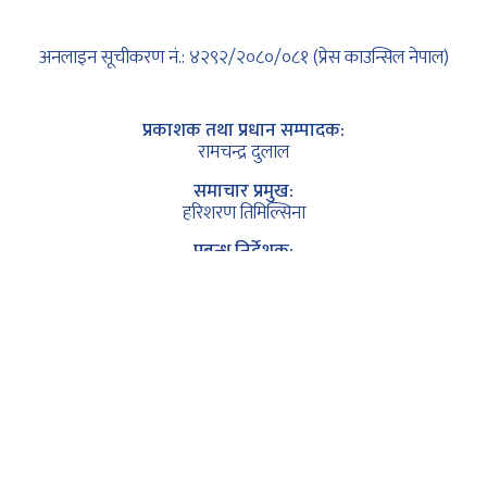
अनलाइन सूचीकरण नं.: ४२९२/२०८०/०८१ (प्रेस काउन्सिल नेपाल)
प्रकाशक तथा प्रधान सम्पादक:
रामचन्द्र दुलाल
समाचार प्रमुख:
हरिशरण तिमिल्सिना
प्रबन्ध निर्देशक:
लक्ष्मण गुरुङ (नयाँघरे)
कानुनी सल्लाहकार अधिवक्ता:
कृष्ण कुमार सापकोटा