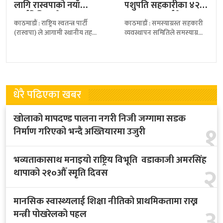
लागि रास्वपाको नयाँ
पशुपति सहकारीका ४२
कार्यविधि, उम्मेदवार
साना बचतकर्ताले पाए…
काठमाडौं : राष्ट्रिय स्वतन्त्र पार्टी
काठमाडौं : समस्याग्रस्त सहकारी
छनोटमा प्रारम्भिक…
(रास्वपा) ले आगामी स्थानीय तह
व्यवस्थापन समितिले समस्याग्रस्त
निर्वाचनका लागि उम्मेदवार
शिव शिखर र पशुपति सहकारीका
छनोटको नयाँ कार्यविधि
साना बचतकर्तालाई बचत रकम
सार्वजनिक गरेको छ। पार्टीका
फिर्ता गर्न थालेको छ।
धेरै पढिएका खबर
खोलाको मापदण्ड पालना नगरी निजी जग्गामा सडक
१
निर्माण गरिएको भन्दै अख्तियारमा उजुरी
भव्यताकासाथ मनाइयो राष्ट्रिय विभूति वडाकाजी अमरसिंह
२
थापाको २१०औँ स्मृति दिवस
मानसिक स्वास्थ्यलाई शिक्षा नीतिको प्राथमिकतामा राख्न
३
मन्त्री पोखरेलको पहल