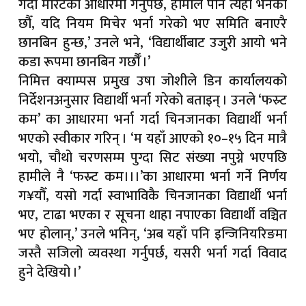
गर्दा मेरिटको आधारमा गर्नुपर्छ, हामीले पनि त्यही भनेका
छौँ, यदि नियम मिचेर भर्ना गरेको भए समिति बनाएरै
छानबिन हुन्छ,’ उनले भने, ‘विद्यार्थीबाट उजुरी आयो भने
कडा रूपमा छानबिन गर्छौँ ।’
निमित्त क्याम्पस प्रमुख उषा जोशीले डिन कार्यालयको
निर्देशनअनुसार विद्यार्थी भर्ना गरेको बताइन् । उनले ‘फस्र्ट
कम’ का आधारमा भर्ना गर्दा चिनजानका विद्यार्थी भर्ना
भएको स्वीकार गरिन् । ‘म यहाँ आएको १०–१५ दिन मात्रै
भयो, चौथो चरणसम्म पुग्दा सिट संख्या नपुग्ने भएपछि
हामीले नै ‘फस्र्ट कम।।।’का आधारमा भर्ना गर्ने निर्णय
ग¥यौँ, यसो गर्दा स्वाभाविकै चिनजानका विद्यार्थी भर्ना
भए, टाढा भएका र सूचना थाहा नपाएका विद्यार्थी वञ्चित
भए होलान्,’ उनले भनिन्, ‘अब यहाँ पनि इन्जिनियरिङमा
जस्तै सजिलो व्यवस्था गर्नुपर्छ, यसरी भर्ना गर्दा विवाद
हुने देखियो ।’