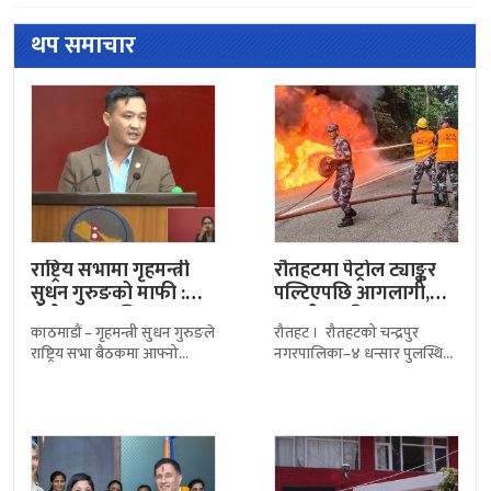
थप समाचार
राष्ट्रिय सभामा गृहमन्त्री
रौतहटमा पेट्रोल ट्याङ्कर
सुधन गुरुङको माफी :
पल्टिएपछि आगलागी,
‘मेरो भाषा अलि…
मानवीय क्षति भएन
काठमाडौं – गृहमन्त्री सुधन गुरुङले
रौतहट । रौतहटको चन्द्रपुर
राष्ट्रिय सभा बैठकमा आफ्नो
नगरपालिका–४ धन्सार पुलस्थित
अभिव्यक्ति रुखो तथा ठाडो हुन
महेन्द्र राजमार्गमा पेट्रोल बोकेको
पुगेको स्वीकार गर्दै सांसदहरूसँग
ट्याङ्कर पल्टिएपछि लागेको आगो
माफी मागेका
सशस्त्र प्रहरी, नेपाल प्रहरी र