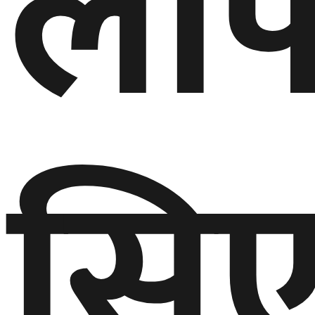
लाप
सि