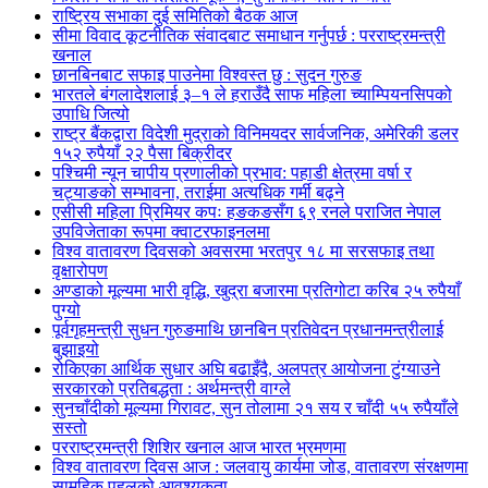
राष्ट्रिय सभाका दुई समितिको बैठक आज
सीमा विवाद कूटनीतिक संवादबाट समाधान गर्नुपर्छ : परराष्ट्रमन्त्री
खनाल
छानबिनबाट सफाइ पाउनेमा विश्वस्त छु : सुदन गुरुङ
भारतले बंगलादेशलाई ३–१ ले हराउँदै साफ महिला च्याम्पियनसिपको
उपाधि जित्यो
राष्ट्र बैंकद्वारा विदेशी मुद्राको विनिमयदर सार्वजनिक, अमेरिकी डलर
१५२ रुपैयाँ २२ पैसा बिक्रीदर
पश्चिमी न्यून चापीय प्रणालीको प्रभाव: पहाडी क्षेत्रमा वर्षा र
चट्याङको सम्भावना, तराईमा अत्यधिक गर्मी बढ्ने
एसीसी महिला प्रिमियर कपः हङकङसँग ६९ रनले पराजित नेपाल
उपविजेताका रूपमा क्वाटरफाइनलमा
विश्व वातावरण दिवसको अवसरमा भरतपुर १८ मा सरसफाइ तथा
वृक्षारोपण
अण्डाको मूल्यमा भारी वृद्धि, खुद्रा बजारमा प्रतिगोटा करिब २५ रुपैयाँ
पुग्यो
पूर्वगृहमन्त्री सुधन गुरुङमाथि छानबिन प्रतिवेदन प्रधानमन्त्रीलाई
बुझाइयो
रोकिएका आर्थिक सुधार अघि बढाइँदै, अलपत्र आयोजना टुंग्याउने
सरकारको प्रतिबद्धता : अर्थमन्त्री वाग्ले
सुनचाँदीको मूल्यमा गिरावट, सुन तोलामा २१ सय र चाँदी ५५ रुपैयाँले
सस्तो
परराष्ट्रमन्त्री शिशिर खनाल आज भारत भ्रमणमा
विश्व वातावरण दिवस आज : जलवायु कार्यमा जोड, वातावरण संरक्षणमा
सामूहिक पहलको आवश्यकता