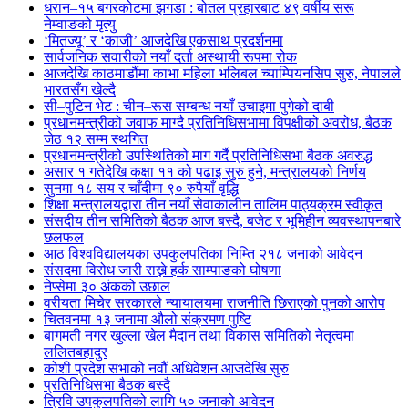
धरान–१५ बगरकोटमा झगडा : बोतल प्रहारबाट ४९ वर्षीय सरू
नेम्वाङको मृत्यु
‘मितज्यू’ र ‘काजी’ आजदेखि एकसाथ प्रदर्शनमा
सार्वजनिक सवारीको नयाँ दर्ता अस्थायी रूपमा रोक
आजदेखि काठमाडौंमा काभा महिला भलिबल च्याम्पियनसिप सुरु, नेपालले
भारतसँग खेल्दै
सी–पुटिन भेट : चीन–रूस सम्बन्ध नयाँ उचाइमा पुगेको दाबी
प्रधानमन्त्रीको जवाफ माग्दै प्रतिनिधिसभामा विपक्षीको अवरोध, बैठक
जेठ १२ सम्म स्थगित
प्रधानमन्त्रीको उपस्थितिको माग गर्दै प्रतिनिधिसभा बैठक अवरुद्ध
असार १ गतेदेखि कक्षा ११ को पढाइ सुरु हुने, मन्त्रालयको निर्णय
सुनमा १८ सय र चाँदीमा ९० रुपैयाँ वृद्धि
शिक्षा मन्त्रालयद्वारा तीन नयाँ सेवाकालीन तालिम पाठ्यक्रम स्वीकृत
संसदीय तीन समितिको बैठक आज बस्दै, बजेट र भूमिहीन व्यवस्थापनबारे
छलफल
आठ विश्वविद्यालयका उपकुलपतिका निम्ति २१८ जनाको आवेदन
संसदमा विरोध जारी राख्ने हर्क साम्पाङको घोषणा
नेप्सेमा ३० अंकको उछाल
वरीयता मिचेर सरकारले न्यायालयमा राजनीति छिराएको पुनको आरोप
चितवनमा १३ जनामा औलो संक्रमण पुष्टि
बागमती नगर खुल्ला खेल मैदान तथा विकास समितिको नेतृत्वमा
ललितबहादुर
कोशी प्रदेश सभाको नवौं अधिवेशन आजदेखि सुरु
प्रतिनिधिसभा बैठक बस्दै
त्रिवि उपकुलपतिको लागि ५० जनाको आवेदन