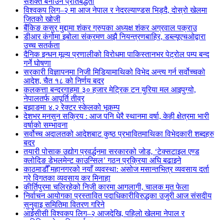
सशक्त बनाउने प्रतिबद्धता
विश्वकप लिग–२ मा आज नेपाल र नेदरल्याण्डस भिड्दै, दोस्रो खेलमा
जितको खोजी
बैंकिङ कसुर मुद्दामा शंकर ग्रुपका अध्यक्ष शंकर अग्रवाल पक्राउ
डीआर कंगोमा इबोला संक्रमण अझै नियन्त्रणबाहिर, डब्ल्यूएचओद्वारा
उच्च सतर्कता
दैनिक इन्धन मूल्य प्रणालीको विरोधमा पाकिस्तानभर पेट्रोल पम्प बन्द
गर्ने घोषणा
सरकारी विज्ञापनमा निजी मिडियामाथिको विभेद अन्त्य गर्न सर्वोच्चको
आदेश, चैत १८ को निर्णय बदर
कलकत्ता बन्दरगाहमा ३० हजार मेट्रिक टन युरिया मल आइपुग्यो,
नेपालतर्फ आपूर्ति तीव्र
बझाङमा ४.२ रेक्टर स्केलको भूकम्प
देशभर मनसुन सक्रिय : आज पनि धेरै स्थानमा वर्षा, केही क्षेत्रमा भारी
वर्षाको सम्भावना
सर्वोच्च अदालतको आदेशबाट कुष्ठ प्रभावितमाथिका विभेदकारी शब्दहरु
बदर
तयारी पोसाक उद्योग प्रवर्द्धनमा सरकारको जोड, ‘टेक्सटाइल एण्ड
क्लोदिङ डेभलमेन्ट काउन्सिल’ गठन प्रक्रिया अघि बढाइने
काठमाडौँ महानगरको नयाँ व्यवस्था: असोज मसान्तभित्र व्यवसाय दर्ता
गरे विगतका व्यवसाय कर मिनाहा
कीर्तिपुरमा चलिरहेको निजी कारमा आगलागी, चालक मृत फेला
निर्वाचन आयोगका प्रस्तावित पदाधिकारीविरुद्धका उजुरी आज संसदीय
सुनुवाइ समितिमा वितरण गरिने
आईसीसी विश्वकप लिग–२ आजदेखि, पहिलो खेलमा नेपाल र