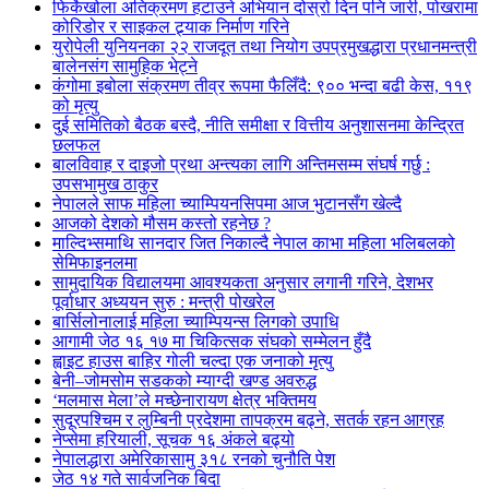
फिर्केखोला अतिक्रमण हटाउने अभियान दोस्रो दिन पनि जारी, पोखरामा
कोरिडोर र साइकल ट्र्याक निर्माण गरिने
युरोपेली युनियनका २२ राजदूत तथा नियोग उपप्रमुखद्धारा प्रधानमन्त्री
बालेनसंग सामुहिक भेट्ने
कंगोमा इबोला संक्रमण तीव्र रूपमा फैलिँदै: ९०० भन्दा बढी केस, ११९
को मृत्यु
दुई समितिको बैठक बस्दै, नीति समीक्षा र वित्तीय अनुशासनमा केन्द्रित
छलफल
बालविवाह र दाइजो प्रथा अन्त्यका लागि अन्तिमसम्म संघर्ष गर्छु :
उपसभामुख ठाकुर
नेपालले साफ महिला च्याम्पियनसिपमा आज भुटानसँग खेल्दै
आजको देशको मौसम कस्तो रहनेछ ?
माल्दिभ्समाथि सानदार जित निकाल्दै नेपाल काभा महिला भलिबलको
सेमिफाइनलमा
सामुदायिक विद्यालयमा आवश्यकता अनुसार लगानी गरिने, देशभर
पूर्वाधार अध्ययन सुरु : मन्त्री पोखरेल
बार्सिलोनालाई महिला च्याम्पियन्स लिगको उपाधि
आगामी जेठ १६ १७ मा चिकित्सक संघको सम्मेलन हुँदै
ह्वाइट हाउस बाहिर गोली चल्दा एक जनाको मृत्यु
बेनी–जोमसोम सडकको म्याग्दी खण्ड अवरुद्ध
‘मलमास मेला’ले मच्छेनारायण क्षेत्र भक्तिमय
सुदूरपश्चिम र लुम्बिनी प्रदेशमा तापक्रम बढ्ने, सतर्क रहन आग्रह
नेप्सेमा हरियाली, सूचक १६ अंकले बढ्यो
नेपालद्धारा अमेरिकासामु ३१८ रनको चुनौति पेश
जेठ १४ गते सार्वजनिक बिदा