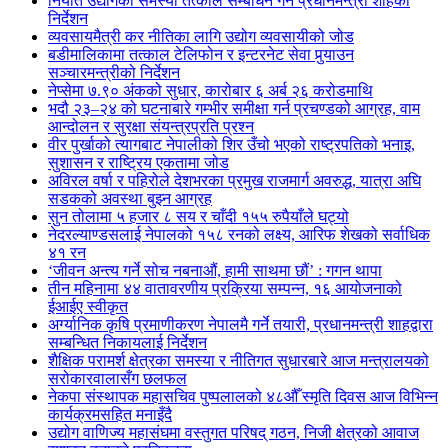
निर्यात उद्योगका समस्या तत्काल सम्बोधन गर्न प्रधानमन्त्री शाहको
निर्देशन
व्यवसायमैत्री कर नीतिका लागि उद्योग व्यवसायीको जोड
बडीमालिकामा तत्काल टेलिफोन र इन्टरनेट सेवा पुर्‍याउन
सञ्चारमन्त्रीको निर्देशन
नेप्सेमा ७.९० अंकको सुधार, कारोबार ६ अर्ब २६ करोडमाथि
भदौ २३–२४ को घटनाबारे गम्भीर समीक्षा गर्न प्रचण्डको आग्रह, वाम
आन्दोलन र सुरक्षा संयन्त्रप्रति प्रश्न
वीर पुर्खाको त्यागबाट नेपालीको शिर उँचो भएको राष्ट्रपतिको भनाइ,
सुशासन र राष्ट्रिय एकतामा जोड
अविरल वर्षा र पहिरोले देशभरका प्रमुख राजमार्ग अवरुद्ध, यात्रा अघि
सडकको अवस्था बुझ्न आग्रह
सुन तोलामा ५ हजार ८ सय र चाँदी १५५ रुपैयाँले घट्यो
नेदरल्याण्डसलाई नेपालको १५८ रनको लक्ष्य, आरिफ शेखको सर्वाधिक
४१ रन
‘जीवन अन्त्य गर्ने सोच नबनाऔं, हामी साथमा छौं’ : गगन थापा
तीन महिनामा ४४ वातावरणीय प्रक्रिया सम्पन्न, १६ आयोजनाको
ईआईए स्वीकृत
अर्ग्यानिक कृषि प्रमाणीकरण नेपालमै गर्ने तयारी, प्रधानमन्त्री शाहद्वारा
सम्बन्धित निकायलाई निर्देशन
शैक्षिक परामर्श क्षेत्रका समस्या र नीतिगत सुधारबारे आज मन्त्रालयको
सरोकारवालासँग छलफल
नेकपा संस्थापक महासचिव पुष्पलालको ४८औँ स्मृति दिवस आज विभिन्न
कार्यक्रमसहित मनाइँदै
उद्योग वाणिज्य महासंघमा वस्तुगत परिषद् गठन, निजी क्षेत्रको आवाज