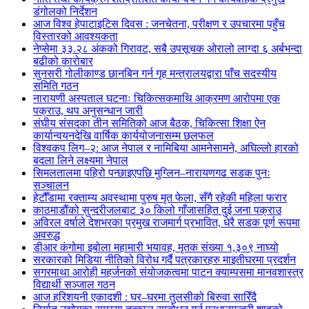
डंगोलको निर्देशन
आज विश्व हेपाटाइटिस दिवस : जनचेतना, परीक्षण र उपचारमा पहुँच
विस्तारको आवश्यकता
नेप्सेमा ३३.२८ अंकको गिरावट, सबै उपसूचक ओरालो लाग्दा ६ अर्बभन्दा
बढीको कारोबार
सुनसरी गोलीकाण्ड छानबिन गर्न गृह मन्त्रालयद्वारा पाँच सदस्यीय
समिति गठन
नारायणी अस्पताल घटनाः चिकित्सकमाथि आक्रमण आरोपमा एक
पक्राउ, थप अनुसन्धान जारी
संघीय संसदका तीन समितिको आज बैठक, चिकित्सा शिक्षा ऐन
कार्यान्वयनदेखि वार्षिक कार्ययोजनासम्म छलफल
विश्वकप लिग–२: आज नेपाल र नामिबिया आमनेसामने, अघिल्लो हारको
बदला लिने लक्ष्यमा नेपाल
सिमलतालमा पहिरो पन्छाइएपछि मुग्लिन–नारायणगढ सडक पुनः
सञ्चालन
हेटौँडामा रक्ताम्य अवस्थामा पुरुष मृत फेला, सँगै रहेकी महिला फरार
काठमाडौंको सुन्दरीजलबाट ३० किलो गाँजासहित दुई जना पक्राउ
अविरल वर्षाले देशभरका प्रमुख राजमार्ग प्रभावित, धेरै सडक पूर्ण रूपमा
अवरुद्ध
डीआर कंगोमा इबोला महामारी भयावह, मृतक संख्या १,३०९ नाघ्यो
सरकारको मिडिया नीतिको विरोध गर्दै पत्रकारहरु माइतीघरमा प्रदर्शन
सगरमाथा आरोही महर्जनको संयोजकत्वमा पाटन क्याम्पसमा मानवशास्त्र
विद्यार्थी सञ्जाल गठन
आज हरिशयनी एकादशी : घर–घरमा तुलसीको बिरुवा सारिँदै