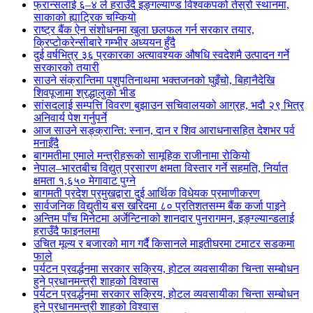
फ्रान्सलाई ६–४ ले हराउँदै इङ्गल्याण्ड विश्वकपको तेस्रो स्थानमा,
साकाको ह्याट्रिक चम्कियो
राष्ट्र बैंक ऐन संशोधनमा खुला छलफल गर्न सरकार तयार,
क्रिप्टोकरेन्सीबारे गम्भीर अध्ययन हुँदै
दुई वर्षभित्र ३६ प्रकारका अत्यावश्यक औषधि स्वदेशमै उत्पादन गर्ने
सरकारको तयारी
साउने संक्रान्तिमा पशुपतिनाथमा भक्तजनको घुइँचो, बिहानैदेखि
शिवपूजामा श्रद्धालुको भीड
सांसदलाई सम्पत्ति विवरण बुझाउन सचिवालयको आग्रह, भदौ २९ भित्र
अनिवार्य पेश गर्नुपर्ने
आज साउने सङ्क्रान्ति: स्नान, दान र शिव आराधनासहित देशभर पर्व
मनाइँदै
बागमतीमा एमाले मन्त्रीहरूको सामूहिक राजीनामा रोकियो
नेपाल–भारतबीच विद्युत् प्रसारण क्षमता विस्तार गर्ने सहमति, निर्यात
क्षमता १,६५० मेगावाट पुग्ने
बागमती प्रदेश प्रमुखद्वारा दुई आर्थिक विधेयक प्रमाणीकरण
सार्वजनिक विद्युतीय बस खरिदमा ८० प्रतिशतसम्म बैंक कर्जा पाइने
अन्तिम पाँच मिनेटमा अर्जेन्टिनाको शानदार पुनरागमन, इङ्ग्ल्यान्डलाई
हराउँदै फाइनलमा
उचित मूल्य र बजारको माग गर्दै किसानले माइतीघरमा टमाटर सडकमा
फाले
पर्यटन प्रवर्द्धनमा सरकार सक्रिय, होटल व्यवसायीका चिन्ता सम्बोधन
हुने प्रधानमन्त्री शाहको विश्वास
पर्यटन प्रवर्द्धनमा सरकार सक्रिय, होटल व्यवसायीका चिन्ता सम्बोधन
हुने प्रधानमन्त्री शाहको विश्वास