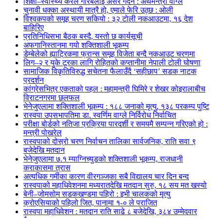
शिक्षा–स्वास्थ्य करले गरिबलाई असर गर्दैन : अर्थमन्त्री वाग्ले
चुनावी धक्का अस्थायी मात्रै हो, एमाले फेरि उठ्छ : ओली
विश्वकपको समूह चरण सकियो : ३२ टोली नकआउटमा, १६ देश
बाहिरिए
प्रतिनिधिसभा बैठक बस्दै, यस्तो छ कार्यसूची
अफगानिस्तानमा गयो शक्तिशाली भूकम्प
डेम्बेलेको ह्याट्रिकमा फ्रान्स समूह विजेता बन्दै नकआउट चरणमा
लिग–२ र युके टूरका लागि रोहितको कप्तानीमा नेपाली टोली घोषणा
सामाजिक विकृतिविरुद्ध सचेतना फैलाउँदै ‘सहीछाप’ सडक नाटक
प्रदर्शन
कांग्रेसभित्र एकताको पहल : महामन्त्री घिमिरे र शेखर कोइरालाबीच
विराटनगरमा छलफल
भेनेजुएलामा शक्तिशाली भूकम्प : १८८ जनाको मृत्यु, १३८ परकम्प पुष्टि
रास्वपा उपसभापतिमा डा. स्वर्णिम वाग्ले निर्विरोध निर्वाचित
परीक्षा बोर्डको नतिजा प्रक्रिया पारदर्शी र समयमै सम्पन्न गरिएको हो :
मन्त्री पोखरेल
रास्वपाको दोस्रो चरण निर्वाचन तालिका सार्वजनिक, राति सवा ९
बजेदेखि मतदान
भेनेजुएलामा ७.१ म्याग्निच्युडको शक्तिशाली भूकम्प, राजधानी
कराकासमा त्रास
अत्यधिक गर्मीका कारण वीरगञ्जका सबै विद्यालय चार दिन बन्द
रास्वपाको महाधिवेशनमा मध्यरातदेखि मतदान सुरु, १८ सय मत खस्यो
बेनी–जोमसोम सडकखण्डमा पहिरो : इभी चालकको मृत्यु
क्रोएसियाको पहिलो जित, पानामा १-० ले पराजित
रास्वपा महाधिवेशन : मतदान राति साढे ८ बजेदेखि, ३८४ उम्मेदवार