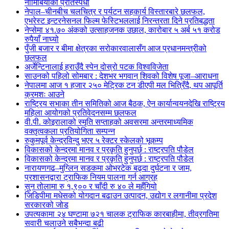
नामिबियाको प्रतिस्पर्धा
नेपाल–चीनबीच चलचित्र र पर्यटन सहकार्य विस्तारबारे छलफल,
एभरेस्ट इन्टरनेसनल फिल्म फेस्टिभललाई निरन्तरता दिने प्रतिबद्धता
नेप्सेमा ४१.७० अंकको उत्साहजनक उछाल, कारोबार ५ अर्ब ५१ करोड
रुपैयाँ नाघ्यो
पुँजी बजार र बीमा क्षेत्रका सरोकारवालासँग आज प्रधानमन्त्रीको
छलफल
अर्जेन्टिनालाई हराउँदै स्पेन दोस्रो पटक विश्वविजेता
साउनको पहिलो सोमबार : देशभर भगवान् शिवको विशेष पूजा–आराधना
नेपालमा आज १ हजार २५० मेट्रिक टन डीएपी मल भित्रिँदै, थप आपूर्ति
क्रमशः आउने
राष्ट्रिय सभाका तीन समितिको आज बैठक, ऐन कार्यान्वयनदेखि राष्ट्रिय
महिला आयोगको प्रतिवेदनसम्म छलफल
वी.पी. कोइरालाको स्मृति सप्ताहको अवसरमा अन्तरमाध्यमिक
वक्तृत्वकला प्रतियोगिता सम्पन्न
रुकुमपूर्व केन्द्रविन्दु भएर ५ रेक्टर स्केलको भूकम्प
विकासको केन्द्रमा मानव र प्रकृति हुनुपर्छ : राष्ट्रपति पौडेल
विकासको केन्द्रमा मानव र प्रकृति हुनुपर्छ : राष्ट्रपति पौडेल
नारायणगढ–मुग्लिन सडकमा ओभरटेक बढ्दा दुर्घटना र जाम,
प्रशासनद्वारा ट्राफिक नियम पालना गर्न आग्रह
सुन तोलामा रु १,९०० र चाँदी रु ४० ले महँगियो
जिडिपीमा मधेसको योगदान बढाउन उत्पादन, उद्योग र लगानीमा प्रदेश
सरकारको जोड
उपत्यकामा २४ घण्टामा ७२१ चालक ट्राफिक कारबाहीमा, तीव्रगतिमा
सवारी चलाउने सबैभन्दा बढी