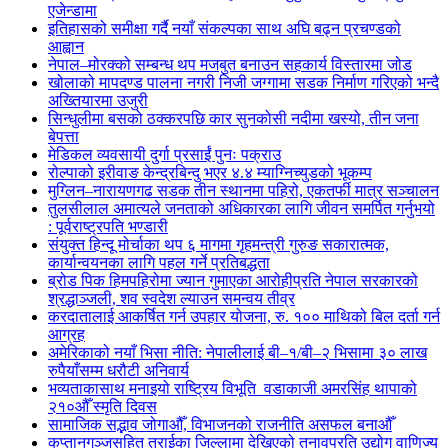
एजेन्डामा
इतिहासको समीक्षा गर्दै नयाँ संकल्पका साथ अघि बढ्न प्रचण्डको
आह्वान
नेपाल–मोरक्को सम्बन्ध थप मजबुत बनाउन सहकार्य विस्तारमा जोड
खोलाको मापदण्ड पालना नगरी निजी जग्गामा सडक निर्माण गरिएको भन्दै
अख्तियारमा उजुरी
सिन्धुलीमा बसको ठक्करपछि कार सुनकोसी नदीमा खस्यो, तीन जना
बेपत्ता
मेडिकल व्यवसायी दुर्गा प्रसाईं पुनः पक्राउ
रोल्पाको इरीवाङ केन्द्रबिन्दु भएर ४.४ म्याग्निच्युडको भूकम्प
मुग्लिन–नारायणगढ सडक तीन स्थानमा पहिरो, एकतर्फी मात्र सञ्चालन
तुलसीलाल अमात्यले जनताको अधिकारका लागि जीवन समर्पित गर्नुभयो
: पूर्वराष्ट्रपति भण्डारी
संयुक्त हिन्दू मोर्चाका थप ६ मागमा गृहमन्त्री गुरुङ सकारात्मक,
कार्यान्वयनका लागि पहल गर्ने प्रतिबद्धता
ब्रोड पिक हिमपहिरोमा ज्यान गुमाएका आरोहीप्रति नेपाल सरकारको
श्रद्धाञ्जली, शव स्वदेश ल्याउन समन्वय तीव्र
करदातालाई आकर्षित गर्न उपहार योजना, रु. १०० माथिको बिल दर्ता गर्न
आग्रह
अमेरिकाको नयाँ भिसा नीति: नेपालीलाई बी–१/बी–२ भिसामा ३० लाख
रुपैयाँसम्म धरौटी अनिवार्य
भव्यताकासाथ मनाइयो राष्ट्रिय विभूति वडाकाजी अमरसिंह थापाको
२१०औँ स्मृति दिवस
सामाजिक सद्भाव जोगाऔँ, विभाजनको राजनीति असफल बनाऔँ
कप्तानगञ्जसहित तराईका जिल्लामा देखिएको तनावप्रति उद्योग वाणिज्य