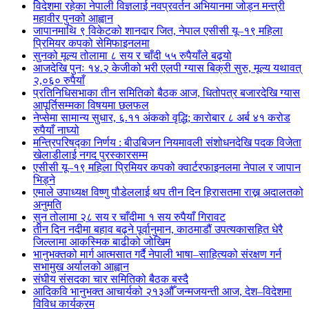
विदेशमा रहेका नेपाली विज्ञलाई नवप्रवर्तन अभियानमा जोड्न मन्त्री
महावीर पुनको आह्वान
जापानमाथि ९ विकेटको शानदार जित, नेपाल एसीसी यू–१९ महिला
प्रिमियर कपको सेमिफाइनलमा
सुनको मूल्य तोलामा ८ सय र चाँदी ५५ रुपैयाँले बढ्यो
आजदेखि पुनः १४.२ केजीको भरी एलपी ग्यास बिक्री सुरु, मूल्य यथावत्
२,०६० रुपैयाँ
प्रतिनिधिसभाका तीन समितिको बैठक आज, धितोपत्र बजारदेखि ग्यास
आपूर्तिसम्मका विषयमा छलफल
नेप्सेमा सामान्य सुधार, ६.११ अंकको वृद्धि; कारोबार ८ अर्ब ४१ करोड
रुपैयाँ नाघ्यो
मन्त्रिपरिषद्का निर्णय : बीउबिजन नियमावली संशोधनदेखि पदक विजेता
खेलाडीलाई नगद पुरस्कारसम्म
एसीसी यू–१९ महिला प्रिमियर कपको क्वार्टरफाइनलमा नेपाल र जापान
भिड्ने
एमाले उपाध्यक्ष विष्णु पौडेललाई थप तीन दिन हिरासतमा राख्न अदालतको
अनुमति
सुन तोलामा २८ सय र चाँदीमा १ सय रुपैयाँ गिरावट
तीन दिन नदीमा बहाव बढ्ने पूर्वानुमान, काठमाडौं उपत्यकासहित धेरै
जिल्लामा आकस्मिक बाढीको जोखिम
भानुभक्तको मार्ग आत्मसात गर्दै नेपाली भाषा–साहित्यको संरक्षण गर्न
सभामुख अर्यालको आह्वान
संघीय संसदका चार समितिको बैठक बस्दै
आदिकवि भानुभक्त आचार्यको २१३औँ जन्मजयन्ती आज, देश–विदेशमा
विविध कार्यक्रम