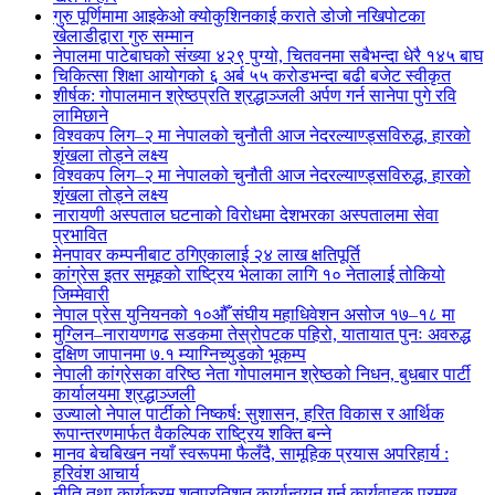
गुरु पूर्णिमामा आइकेओ क्योकुशिनकाई कराते डोजो नखिपोटका
खेलाडीद्वारा गुरु सम्मान
नेपालमा पाटेबाघको संख्या ४२९ पुग्यो, चितवनमा सबैभन्दा धेरै १४५ बाघ
चिकित्सा शिक्षा आयोगको ६ अर्ब ५५ करोडभन्दा बढी बजेट स्वीकृत
शीर्षक: गोपालमान श्रेष्ठप्रति श्रद्धाञ्जली अर्पण गर्न सानेपा पुगे रवि
लामिछाने
विश्वकप लिग–२ मा नेपालको चुनौती आज नेदरल्याण्ड्सविरुद्ध, हारको
शृंखला तोड्ने लक्ष्य
विश्वकप लिग–२ मा नेपालको चुनौती आज नेदरल्याण्ड्सविरुद्ध, हारको
शृंखला तोड्ने लक्ष्य
नारायणी अस्पताल घटनाको विरोधमा देशभरका अस्पतालमा सेवा
प्रभावित
मेनपावर कम्पनीबाट ठगिएकालाई २४ लाख क्षतिपूर्ति
कांग्रेस इतर समूहको राष्ट्रिय भेलाका लागि १० नेतालाई तोकियो
जिम्मेवारी
नेपाल प्रेस युनियनको १०औँ संघीय महाधिवेशन असोज १७–१८ मा
मुग्लिन–नारायणगढ सडकमा तेस्रोपटक पहिरो, यातायात पुनः अवरुद्ध
दक्षिण जापानमा ७.१ म्याग्निच्युडको भूकम्प
नेपाली कांग्रेसका वरिष्ठ नेता गोपालमान श्रेष्ठको निधन, बुधबार पार्टी
कार्यालयमा श्रद्धाञ्जली
उज्यालो नेपाल पार्टीको निष्कर्ष: सुशासन, हरित विकास र आर्थिक
रूपान्तरणमार्फत वैकल्पिक राष्ट्रिय शक्ति बन्ने
मानव बेचबिखन नयाँ स्वरूपमा फैलँदै, सामूहिक प्रयास अपरिहार्य :
हरिवंश आचार्य
नीति तथा कार्यक्रम शतप्रतिशत कार्यान्वयन गर्न कार्यवाहक प्रमुख