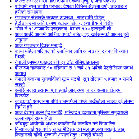
करेन्ट लगाएर माछा मार्दा दाङमा एकको मृत्यु, ६ जना पक्राउ
पश्चिमी न्यून चापीय प्रभावः देशका विभिन्न क्षेत्रमा वर्षा, चट्याङ र
हुरीको सम्भावना
गणतन्त्र संसारकै उत्कृष्ट व्यवस्था : राष्ट्रपति पौडेल
हेटौंडा–५ मा अतिक्रमण हटाउन डोजर, स्थानीयको विरोध
‘रोल नं १’ आजदेखि प्रदर्शनमा, देशभर १५० हाराहारी शो
आज आउँदै आगामी आर्थिक वर्षको बजेट, २२ खर्बसम्मको आकार हुने
अनुमान
आज गणतन्त्र दिवस मनाइदै
काभा महिला भलिबलको उपाधिका लागि आज इरान र काजकिस्तान
भिड्दै
नेपाली एमएमए फाइटर रविन्द्र ढाँट सेमिफाइनलमा
वीरगञ्ज नाकाबाट १० महिनामा रु १ खर्ब ८१ अर्बको पेट्रोलियम पदार्थ
आयात
नेपाली बजारमा सुनचाँदीको मूल्य घट्यो, सुन तोलामा ५ हजार ५ सयले
सस्तो
अमेरिकाद्वारा इरानमा पुनः हवाई आक्रमण, बन्दर अब्बास क्षेत्रमा
विस्फोट
जाइकाको अनुदानमा बीपी राजमार्गको पिप्ले–बर्खेखोला सडक दुई लेनमा
निर्माण हुने
आज देशभर बकर ईद मनाइँदै, मस्जिद र इदगाहमा मुस्लिम समुदायको
उल्लासपूर्ण सहभागिता
जाँचबुझ आयोगकै अध्यक्ष कार्कीमाथि छानबिन गर्न सिफारिस
किसानलाई यस वर्ष ६ लाख मेट्रिक टन मल उपलब्ध गराइने, उखु
किसानको बाँकी भुक्तानी असारभित्र : मन्त्री चौधरी