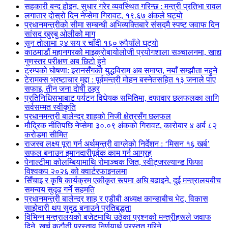
सहकारी बन्द होइन, सुधार गरेर व्यवस्थित गरिन्छ : मन्त्री प्रतिभा रावल
लगातार दोस्रो दिन नेप्सेमा गिरावट, १९.६७ अंकले घट्यो
प्रधानमन्त्रीको सीमा सम्बन्धी अभिव्यक्तिबारे संसद्मै स्पष्ट जवाफ दिन
सांसद खुस्बु ओलीको माग
सुन तोलामा २४ सय र चाँदी १६० रुपैयाँले घट्यो
काठमाडौं महानगरको माइक्रोबायोलोजी प्रयोगशाला सञ्चालनमा, खाद्य
गुणस्तर परीक्षण अब छिटो हुने
ट्रम्पको घोषणा: इरानसँगको युद्धविराम अब समाप्त, नयाँ सम्झौता नहुने
टेरामक्स भ्रष्टाचार मुद्दा : पूर्वमन्त्री मोहन बस्नेतसहित १३ जनाले पाए
सफाइ, तीन जना दोषी ठहर
प्रतिनिधिसभाबाट पर्यटन विधेयक समितिमा, दफावार छलफलका लागि
सर्वसम्मत स्वीकृति
प्रधानमन्त्री बालेन्द्र शाहको निजी क्षेत्रसँग छलफल
मौद्रिक नीतिपछि नेप्सेमा ३०.०९ अंकको गिरावट, कारोबार ४ अर्ब ८२
करोडमा सीमित
राजस्व लक्ष्य पूरा गर्न अर्थमन्त्री वाग्लेको निर्देशन : ‘मिसन १६ खर्ब’
सफल बनाउन इमानदारीपूर्वक काम गर्न आग्रह
पेनाल्टीमा कोलम्बियामाथि रोमाञ्चक जित, स्वीट्जरल्यान्ड फिफा
विश्वकप २०२६ को क्वार्टरफाइनलमा
सिँचाइ र कृषि कार्यक्रम एकीकृत रूपमा अघि बढाइने, दुई मन्त्रालयबीच
समन्वय सुदृढ गर्ने सहमति
प्रधानमन्त्री बालेन्द्र शाह र एडीबी अध्यक्ष कान्डाबीच भेट, विकास
साझेदारी थप सुदृढ बनाउने प्रतिबद्धता
विभिन्न मन्त्रालयको बजेटमाथि उठेका प्रश्नको मन्त्रीहरूले जवाफ
दिने, खर्च कटौती प्रस्ताव निर्णयार्थ प्रस्तुत गरिने