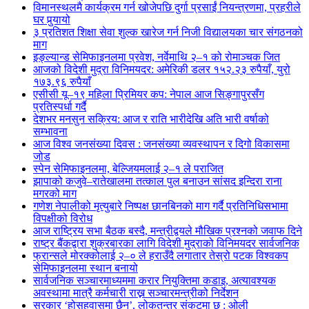
विमानस्थलमै कार्यक्रम गर्न खोजेपछि दुर्गा प्रसाईं नियन्त्रणमा, प्रहरीले
घर पुर्‍यायो
३ प्रतिशत शिक्षा सेवा शुल्क खारेज गर्न निजी विद्यालयका चार संगठनको
माग
इङ्ल्यान्ड सेमिफाइनलमा प्रवेश, नर्वेमाथि २–१ को रोमाञ्चक जित
आजको विदेशी मुद्रा विनिमयदर: अमेरिकी डलर १५२.२३ रुपैयाँ, युरो
१७३.९६ रुपैयाँ
एसीसी यू–१९ महिला प्रिमियर कप: नेपाल आज सिङ्गापुरसँग
प्रतिस्पर्धा गर्दै
देशभर मनसुन सक्रिय: आज र राति भारीदेखि अति भारी वर्षाको
सम्भावना
आज विश्व जनसंख्या दिवस : जनसंख्या व्यवस्थापन र दिगो विकासमा
जोड
स्पेन सेमिफाइनलमा, बेल्जियमलाई २–१ ले पराजित
झापाको कजुवे–रातेखालमा तत्काल पुल बनाउन सांसद इन्दिरा राना
मगरको माग
गणेश नेपालीको मृत्युबारे निष्पक्ष छानबिनको माग गर्दै प्रतिनिधिसभामा
विपक्षीको विरोध
आज राष्ट्रिय सभा बैठक बस्दै, मन्त्रीद्वयले मौखिक प्रश्नको जवाफ दिने
राष्ट्र बैंकद्वारा शुक्रबारका लागि विदेशी मुद्राको विनिमयदर सार्वजनिक
फ्रान्सले मोरक्कोलाई २–० ले हराउँदै लगातार तेस्रो पटक विश्वकप
सेमिफाइनलमा स्थान बनायो
सार्वजनिक सञ्चारमाध्यममा करार नियुक्तिमा कडाइ, अत्यावश्यक
अवस्थामा मात्रै कर्मचारी राख्न सञ्चारमन्त्रीको निर्देशन
सरकार ‘होसहवासमा छैन’, लोकतन्त्र संकटमा छ : ओली