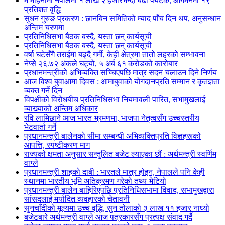
मे महिनामा नेपालमा १ लाख २ हजारभन्दा बढी पर्यटक, आगमनमा १९
प्रतिशत वृद्धि
सुधन गुरुङ प्रकरण : छानबिन समितिको म्याद पाँच दिन थप, अनुसन्धान
अन्तिम चरणमा
प्रतिनिधिसभा बैठक बस्दै, यस्ता छन् कार्यसूची
प्रतिनिधिसभा बैठक बस्दै, यस्ता छन् कार्यसूची
वर्षा घटेसँगै तराईमा बढ्दै गर्मी, केही क्षेत्रमा तातो लहरको सम्भावना
नेप्से २६.७२ अंकले घट्यो, ५ अर्ब ६१ करोडको कारोबार
प्रधानमन्त्रीको अभिव्यक्ति सच्चिएपछि मात्र सदन चलाउन दिने निर्णय
आज विश्व बुवाआमा दिवस : आमाबुवाको योगदानप्रति सम्मान र कृतज्ञता
व्यक्त गर्ने दिन
विपक्षीको विरोधबीच प्रतिनिधिसभा नियमावली पारित, सभामुखलाई
व्याख्याको अन्तिम अधिकार
रवि लामिछाने आज भारत भ्रमणमा, भाजपा नेतृत्वसँग उच्चस्तरीय
भेटवार्ता गर्ने
प्रधानमन्त्री बालेनको सीमा सम्बन्धी अभिव्यक्तिप्रति विज्ञहरूको
आपत्ति, स्पष्टीकरण माग
राज्यको क्षमता अनुसार सन्तुलित बजेट ल्याएका छौं : अर्थमन्त्री स्वर्णिम
वाग्ले
प्रधानमन्त्री शाहको दाबी : भारतले मात्र होइन, नेपालले पनि केही
स्थानमा भारतीय भूमि अतिक्रमण गरेको तथ्य भेटियो
प्रधानमन्त्री बालेन बाहिरिएपछि प्रतिनिधिसभामा विवाद, सभामुखद्वारा
सांसदलाई मर्यादित व्यवहारको चेतावनी
सुनचाँदीको मूल्यमा उच्च वृद्धि, सुन तोलाको ३ लाख ११ हजार नाघ्यो
बजेटबारे अर्थमन्त्री वाग्ले आज पत्रकारसँग प्रत्यक्ष संवाद गर्दै