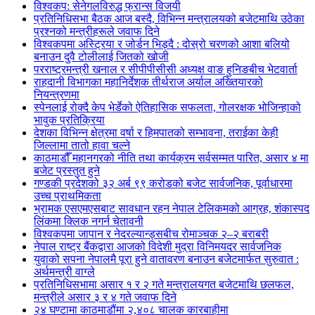
विश्वकप: सेनेगलविरुद्ध फ्रान्स विजयी
प्रतिनिधिसभा बैठक आज बस्दै, विभिन्न मन्त्रालयको बजेटमाथि उठेका
प्रश्नको मन्त्रीहरूले जवाफ दिने
विश्वकपमा अस्ट्रिया र जोर्डन भिड्दै : दोस्रो चरणको आशा बलियो
बनाउन दुवै टोलीलाई जितको खोजी
परराष्ट्रमन्त्री खनाल र सीपीपीसीसी अध्यक्ष वाङ हुनिङबीच भेटवार्ता
राहदानी विभागका महानिर्देशक तीर्थराज अर्याल अख्तियारको
नियन्त्रणमा
स्पेनलाई रोक्दै केप भेर्डेको ऐतिहासिक सफलता, गोलरक्षक भोजिन्हाको
भावुक प्रतिक्रिया
देशका विभिन्न क्षेत्रमा वर्षा र हिमपातको सम्भावना, तराईका केही
जिल्लामा तातो हावा चल्ने
काठमाडौँ महानगरको नीति तथा कार्यक्रम सर्वसम्मत पारित, असार ४ मा
बजेट प्रस्तुत हुने
गण्डकी प्रदेशको ३२ अर्ब ९९ करोडको बजेट सार्वजनिक, पूर्वाधारमा
उच्च प्राथमिकता
भ्रामक एसएमएसबाट सावधान रहन नेपाल टेलिकमको आग्रह, शंकास्पद
लिंकमा क्लिक नगर्न चेतावनी
विश्वकपमा जापान र नेदरल्यान्ड्सबीच रोमाञ्चक २–२ बराबरी
नेपाल राष्ट्र बैंकद्वारा आजको विदेशी मुद्रा विनिमयदर सार्वजनिक
युवाको सपना नेपालमै पूरा हुने वातावरण बनाउन बजेटमार्फत सुरुवात :
अर्थमन्त्री वाग्ले
प्रतिनिधिसभामा असार १ र २ गते मन्त्रालयगत बजेटमाथि छलफल,
मन्त्रीले असार ३ र ४ गते जवाफ दिने
२४ घण्टामा काठमाडौंमा २,४०८ चालक कारबाहीमा