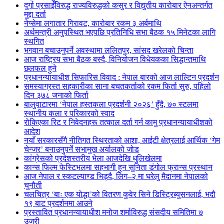
दुर्गा प्रसाईँविरुद्ध राज्यविरुद्धको कसुर र विद्युतीय कारोबार ऐनअन्तर्गत
मुद्दा दर्ता
नेप्सेमा लगातार गिरावट, कारोबार रकम ३ अर्बमाथि
अर्थमन्त्री अनुपस्थित भएपछि प्रतिनिधि सभा बैठक १५ मिनेटका लागि
स्थगित
भगवान बचाउनुपर्ने अवस्थामा ललितपुर, सांसद खरेलको चिन्ता
आज राष्ट्रिय सभा बैठक बस्दै, विनियोजन विधेयकका सिद्धान्तमाथि
छलफल हुने
प्रधानन्यायाधीश सिफारिस विवाद : नेपाल बारको आज लाल्टिन प्रदर्शन
समस्याग्रस्त सहकारीका साना बचतकर्ताको रकम फिर्ता सुरु, पहिलो
दिन ३७८ जनाको फिर्ता
बालुवाटारमा ‘नेपाल हस्तकला प्रदर्शनी २०२६’ हुँदै, ७० स्टलमा
स्थानीय कला र परिकारको स्वाद
रोकिएका रिट र निवेदनहरू तत्काल दर्ता गर्न कामु प्रधानन्यायाधीशको
आदेश
नयाँ सरकारसँगै नीतिगत स्थिरताको आशा, आईटी क्षेत्रलाई आर्थिक ‘गेम
चेन्जर’ बनाउनुपर्ने सभामुख अर्यालको जोड
कांग्रेसको प्रदेशस्तरीय भेला आजदेखि धुलिखेलमा
कान्स फिल्म फेस्टिभलमा सहभागी हुन सुनिता डंगोल फ्रान्स प्रस्थान
आज नेपाल र स्कटल्याण्ड भिड्दै, लिग–२ मा घरेलु मैदानमा नेपालको
चुनौती
चलचित्र ‘बाः एक योद्धा’को वितरण कुवेर सिने डिस्ट्रिब्युसनलाई, भदौ
१९ बाट प्रदर्शनमा आउने
प्रस्तावित प्रधानन्यायाधीश मनोज शर्माविरुद्ध संसदीय समितिमा ७
उजुरी