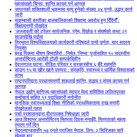
महासंघको चिन्ता, शान्ति कायम गर्न आग्रह
जापानको शक्तिशाली भूकम्पमा मृत्यु हुनेको संख्या ३४ पुग्यो, उद्धार कार्य
जारी
सुकुम्बासी बस्तीका बालबालिकाको शिक्षामा अवरोध हुन दिँदैनौँ :
शिक्षामन्त्री पोखरेल
‘लज्जावती’को ट्रेलर सार्वजनिक, प्रेम, विछोड र संघर्षको कथा २९
साउनदेखि पर्दामा
त्रिभुवन विश्वविद्यालयको कार्यकारी परिषद्ले पायो पूर्णता, चार सदस्य
नियुक्त
ब्रड पिकमा भीषण हिमपहिरो : निर्मल ‘निम्स’ पुर्जासहित १० सदस्यीय
अन्तर्राष्ट्रिय आरोही टोली सम्पर्कविहीन
देवानगञ्ज घटनाः पीडित परिवार र सरकारबीच ६ बुँदे सहमति
साउन १५ मा खीर खाने परम्परा : संस्कृति, स्वास्थ्य र धार्मिक विश्वासको
संगम
राष्ट्रपतिद्वारा प्रधानमन्त्री शाहलाई शान्ति, सद्भाव र संयम कायम गर्न
आग्रह
नेपाल उद्योग बाणिज्य महासंघको व्यापार मेला समितिमा ललितपुरका
कर्माचार्य सहित १९ पदाधिकारी मनोनीत
मानसिक स्वास्थ्यलाई शिक्षा नीतिको प्राथमिकतामा राख्न मन्त्री
पोखरेलको पहल
पर्सा प्रशासनद्वारा वीरगञ्जमा निषेधाज्ञा जारी
आज विश्वभर अन्तर्राष्ट्रिय मित्रता दिवस मनाइँदै, मित्रताको महत्व
स्मरण गर्ने दिन
नेदरल्यान्ड्ससँग ५७ रनले पराजित नेपाल, लिग–२ सिरिजका चारै
खेलमा हार