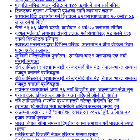
पशुपति सेभिङ एण्ड क्रेडिटका १४० ऋणीको नाम सार्वजनिक
टिकटकर तुलसा अधिकारी पुर्पक्षका लागि कारागार चलान
अध्ययन बिदा दुरुपयोग गर्ने त्रिविका ४१ प्राध्यापकबाट १० करोड ४६
लाख रुपैयाँ फिर्ता
नेप्से १३.४६ अंकले घट्यो, कारोबार ४ अर्ब ७० करोडमा सीमित
कुशल भुर्तेलको लगातार दोस्रो शतक, मलेसियाविरुद्ध ५४ बलमै १२६
रनको विस्फोटक इनिङ्स
स्वास्थ्य मन्त्रालयद्वारा विभिन्न परिषद्, अस्पताल र बीमा बोर्डका रिक्त
पदमा आवेदन आह्वान
लुम्बिनी मन्त्रिपरिषद पुनर्गठन : एमालेका चार र जसपाका एक नयाँ
मन्त्री नियुक्त
रवि लामिछाने र प्रधानमन्त्री नरेन्द्र मोदीबीच भेट, नेपाल–भारत सम्बन्ध
मजबुत बनाउने प्रतिबद्धता
रवि लामिछाने र प्रधानमन्त्री नरेन्द्र मोदीबीच भेट, नेपाल–भारत सम्बन्ध
मजबुत बनाउने प्रतिबद्धता
महानगर यातायातले थप्यो १६ नयाँ विद्युतीय बस, चक्रपथमा सेवा सुरु
पुराना दललाई फसाउन आयोग गठन गरिएको ओलीको आरोप
रवि लामिछानेले भारतीय प्रधानमन्त्री नरेन्द्र मोदीसँग भेट गर्ने
इरानका पूर्व सर्वोच्च नेता खामेनीको अन्तिम संस्कार जुनमा हुने
अछाममा असार ३ गते ‘रामारोशन स्काई रन २०२६’ हुँदै, ७ लाख ५२
हजार रुपैयाँ पुरस्कार
भारत–नेपाल सीमा समस्या द्विपक्षीय रूपमा समाधान गर्ने भारतको स्पष्ट
धारणा
मलेसियाको जितसँगै नेपाल एसियन गेम्समा छनोट