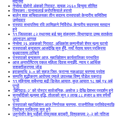
मैदानमा
नेप्सेमा दोहोरो अंकको गिरावट, सूचक २६६० बिन्दुमा सीमित
विश्वकप : पानामालाई क्रोएसियाले हरायो
बालेन शाह सचिवालयका तीन सदस्य रास्वपाको केन्द्रीय समितिमा
उम्मेदवार
रास्वपा सभापतिमा रवि लामिछाने निर्विरोध, केन्द्रीय सदस्यमा मतदान
हुने
११ जिल्लाका ८२ स्थानमा बर्ड फ्लु संक्रमण, विभागद्वारा उच्च सतर्कता
अपनाउन आग्रह
नेप्सेमा २६ अङ्कको गिरावट, अधिकांश कम्पनीको शेयर मूल्य घट्यो
रास्वपाको बन्दसत्र आजदेखि सुरु हुँदै, नयाँ नेतृत्व चयन प्रक्रिया
बुधबारसम्म लम्बिने
रास्वपाको बन्दसत्र आज, महाधिवेशन कार्यतालिका प्रभावित
आज अन्तर्राष्ट्रिय एकल महिला दिवस मनाइँदै, न्याय र आर्थिक
सशक्तीकरणमा जोड
इराकमाथि ३–० को सहज जित, फ्रान्स नकआउट चरणमा प्रवेश
सम्पत्ति शुद्धीकरण आरोपमा एमाले उपाध्यक्ष विष्णु पौडेल पक्राउ
११ महिनामा सबैभन्दा बढी डिजेल आयात, कुल आयात १८ खर्ब ९४ अर्ब
पुग्यो
‘झिँगेदाउ–२’ को पोस्टर सार्वजनिक, असोज २ देखि देशभर प्रदर्शन हुने
सुनचाँदीको मूल्यमा वृद्धि, तोलाको सुन २ लाख ८८ हजार ७ सय रुपैयाँ
पुग्यो
रास्वपाको महाधिवेशन आज निर्णायक चरणमा, राजनीतिक प्रतिवेदनपछि
निर्वाचन प्रक्रिया सुरु हुने
उरुग्वेसँग केप भर्डेको रोमाञ्चक बराबरी, विश्वकपमा २–२ को नतिजा