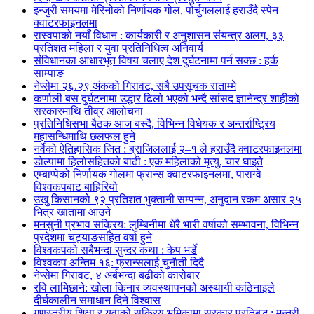
इन्जुरी समयमा मेरिनोको निर्णायक गोल, पोर्चुगललाई हराउँदै स्पेन
क्वाटरफाइनलमा
रास्वपाको नयाँ विधान : कार्यकारी र अनुशासन संयन्त्र अलग, ३३
प्रतिशत महिला र युवा प्रतिनिधित्व अनिवार्य
संविधानका आधारभूत विषय चलाए देश दुर्घटनामा पर्न सक्छ : हर्क
साम्पाङ
नेप्सेमा २६.२९ अंकको गिरावट, सबै उपसूचक राताम्मे
कर्णाली बस दुर्घटनामा उद्धार ढिलो भएको भन्दै सांसद ज्ञानेन्द्र शाहीको
सरकारमाथि तीव्र आलोचना
प्रतिनिधिसभा बैठक आज बस्दै, विभिन्न विधेयक र अन्तर्राष्ट्रिय
महासन्धिमाथि छलफल हुने
नर्वेको ऐतिहासिक जित : ब्राजिललाई २–१ ले हराउँदै क्वाटरफाइनलमा
डोल्पामा हिलोसहितको बाढी : एक महिलाको मृत्यु, चार घाइते
एम्बाप्पेको निर्णायक गोलमा फ्रान्स क्वाटरफाइनलमा, पाराग्वे
विश्वकपबाट बाहिरियो
उखु किसानको ९२ प्रतिशत भुक्तानी सम्पन्न, अनुदान रकम असार २५
भित्र खातामा आउने
मनसुनी प्रभाव सक्रिय: लुम्बिनीमा धेरै भारी वर्षाको सम्भावना, विभिन्न
प्रदेशमा चट्याङसहित वर्षा हुने
विश्वकपको सबैभन्दा सुन्दर कथा : केप भर्डे
विश्वकप अन्तिम १६: फ्रान्सलाई चुनाैती दिदै
नेप्सेमा गिरावट, ४ अर्बभन्दा बढीको कारोबार
रवि लामिछाने: खोला किनार व्यवस्थापनको अस्थायी कठिनाइले
दीर्घकालीन समाधान दिने विश्वास
गुणस्तरीय शिक्षा र युवाको सक्रिय भूमिकामा सरकार प्रतिबद्ध : मन्त्री