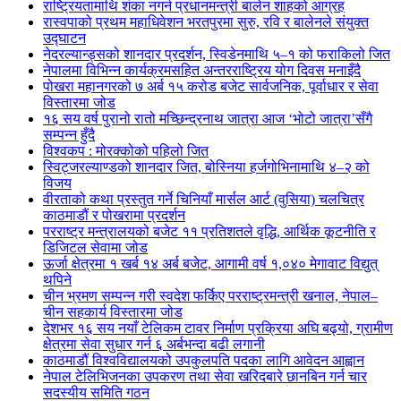
राष्ट्रियतामाथि शंका नगर्न प्रधानमन्त्री बालेन शाहको आग्रह
रास्वपाको प्रथम महाधिवेशन भरतपुरमा सुरु, रवि र बालेनले संयुक्त
उद्घाटन
नेदरल्यान्ड्सको शानदार प्रदर्शन, स्विडेनमाथि ५–१ को फराकिलो जित
नेपालमा विभिन्न कार्यक्रमसहित अन्तरराष्ट्रिय योग दिवस मनाइँदै
पोखरा महानगरको ७ अर्ब १५ करोड बजेट सार्वजनिक, पूर्वाधार र सेवा
विस्तारमा जोड
१६ सय वर्ष पुरानो रातो मच्छिन्द्रनाथ जात्रा आज ‘भोटो जात्रा’सँगै
सम्पन्न हुँदै
विश्वकप : मोरक्कोको पहिलो जित
स्विट्जरल्याण्डको शानदार जित, बोस्निया हर्जगोभिनामाथि ४–२ को
विजय
वीरताको कथा प्रस्तुत गर्ने चिनियाँ मार्सल आर्ट (वुसिया) चलचित्र
काठमाडौं र पोखरामा प्रदर्शन
परराष्ट्र मन्त्रालयको बजेट ११ प्रतिशतले वृद्धि, आर्थिक कूटनीति र
डिजिटल सेवामा जोड
ऊर्जा क्षेत्रमा १ खर्ब १४ अर्ब बजेट, आगामी वर्ष १,०४० मेगावाट विद्युत्
थपिने
चीन भ्रमण सम्पन्न गरी स्वदेश फर्किए परराष्ट्रमन्त्री खनाल, नेपाल–
चीन सहकार्य विस्तारमा जोड
देशभर १६ सय नयाँ टेलिकम टावर निर्माण प्रक्रिया अघि बढ्यो, ग्रामीण
क्षेत्रमा सेवा सुधार गर्न ६ अर्बभन्दा बढी लगानी
काठमाडौं विश्वविद्यालयको उपकुलपति पदका लागि आवेदन आह्वान
नेपाल टेलिभिजनका उपकरण तथा सेवा खरिदबारे छानबिन गर्न चार
सदस्यीय समिति गठन