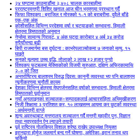
२४ घण्टामा काठमाडौंमा २,४०८ चालक कारबाहीमा
परराष्ट्रमन्त्री शिशिर खनाल आज चीन भ्रमणमा प्रस्थान गर्दै
फिफा विश्वकप : ब्राजिल र मोरक्को १–१ को बराबरीमा, दुवैले बाँडे
एक–एक अंक
कोशीसहित विभिन्न प्रदेशमा वर्षा र चट्याङको सम्भावना, हिमाली
क्षेत्रमा हिमपातको अनुमान
नेप्सेमा सामान्य गिरावट, ४ अंक घट्दा कारोबार ४ अर्ब ३४ करोड
रुपैयाँभन्दा बढी
बिपी राजमार्गमा बस दुर्घटना : काभ्रेपलाञ्चोकमा ७ जनाको मृत्यु, १५
घाइते
सुनको मूल्यमा उच्च वृद्धि, तोलाको २ लाख ९२ हजार पुग्यो
विश्वकप फुटबलमा मेक्सिकोको विजयी सुरुआत, दक्षिण अफ्रिकामाथि
२–० को जित
अन्तर्राष्ट्रिय बालश्रम विरुद्ध दिवस: कानुनी व्यवस्था भए पनि बालश्रम
न्यूनीकरणमा चुनौती कायम
देशका विभिन्न क्षेत्रमा मेघगर्जनसहित वर्षाको सम्भावना, हिमाली क्षेत्रमा
हिमपातको पूर्वानुमान
नयाँ अनलाइनका सञ्चालक÷सम्पादकलाई आचारसंहिता अभिमुखीकरण
निजी शिक्षामा ३ प्रतिशत कर, १० लाखसम्म आयमा कर छुटको व्यवस्था
: अर्थमन्त्री वाग्ले
शून्य अवस्थाबाट मन्त्रालय सञ्चालन गर्दै मन्त्री महावीर पुन, विज्ञान
तथा नवप्रवर्तन ऐन ल्याउने तयारी
पूर्व राष्ट्रिय गोलकिपर विशाल श्रेष्ठ राखेप उपाध्यक्ष नियुक्त
इरानद्वारा होर्मुज जलमार्ग बन्द गर्ने घोषणा, अमेरिका–इरान तनाव थप
चर्कियो