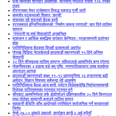
पूजा महतोको शानदार अर्धशतक, चीनसामु नेपालले राख्यो १२६ रनको
लक्ष्य
वीरगन्जका मेयर राजेशमान विरूद्ध पक्राउ पुर्जी जारी
कमजोर पटकथाको शिकार ‘काजी’
संसद्का दुवै सदनको बैठक बस्दै
स्ट्रक्चरल इन्जिनियर्सहरुकाे ‘निर्माण सूचना प्रणाली’ चार दिने तालिम
सम्पन्न
‘गंगारानी’मा वर्षा शिवाकोटी अनुबन्धित
सुशासन र आर्थिक समृद्धिमा सरकार केन्द्रित : प्रधानमन्त्री वालेन्द्र
शाह
प्रतिनिधिसभा बैठकमा विपक्षी दलहरूको अवरोध
गोरखा मिडिया नेटवर्कलाई काठमाडौं महानगरको १५ दिने अन्तिम
चेतावनी
२० दिने सीपमूलक तालिम सम्पन्न, महिलालाई आत्मनिर्भर बन्न प्रेरणा
गोकर्णेश्वरका ३ वडामा बर्ड फ्लु पुष्टि, नगरपालिकाद्वारा उच्च सतर्कता
अपनाउन आग्रह
काठमाडौं महानगरको कक्षा ११–१२ छात्रवृत्तिमा २६ हजारभन्दा बढी
आवेदन, विज्ञान विषयमा सबैभन्दा धेरै आकर्षण
प्रतिनिधिसभा बैठक आज बस्दै, पर्यटन विधेयकदेखि निर्वाचनसम्बन्धी
विधेयक पारितसम्मका प्रस्ताव प्रस्तुत हुने
सीपबाट आत्मनिर्भरता तर्फ डोहोर्याउन दक्षिणकालीमा २० दिने क्रिस्टल
तथा पोतेका सामाग्री बनाउने तालिम सम्पन
सहकारी बेथिति जाँच आयोगको प्रतिवेदन सार्वजनिक गर्ने सरकारको
निर्णय
नेप्से २७.८५ अंकले उकालो, कारोबार झन्डै ६ अर्ब रुपैयाँ