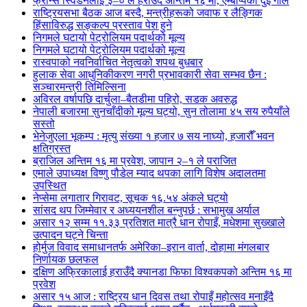
फ्रान्स स्विडेनलाई ३–० ले हराउँदै अन्तिम १६ मा, एम्बाप्पेको दुई गोल
राष्ट्रियसभा बैठक आज बस्दै, मन्त्रीहरूको जवाफ र लैङ्गिक
हिंसाविरुद्ध सङ्कल्प प्रस्ताव पेश हुने
निगमले घटायो पेट्रोलियम पदार्थको मूल्य
निगमले घटायो पेट्रोलियम पदार्थको मूल्य
रास्वपाको नवनिर्वाचित नेतृत्वको शपथ बुधबार
हुलाक सेवा आधुनिकीकरण नगरी प्रभावकारी सेवा सम्भव छैन :
सञ्चारमन्त्री तिमिल्सिना
अविरल वर्षापछि दार्चुला–बैतडीमा पहिरो, सडक अवरुद्ध
नेपाली बजारमा सुनचाँदीको मूल्य घट्यो, सुन तोलामा ४५ सय रुपैयाँले
सस्तो
भेनेजुएला भूकम्प : मृत्यु संख्या १ हजार ७ सय नाघ्यो, हजारौँ भवन
क्षतिग्रस्त
ब्राजिल अन्तिम १६ मा प्रवेश, जापान २–१ ले पराजित
एमाले उपाध्यक्ष विष्णु पौडेल म्याद थपका लागि विशेष अदालतमा
उपस्थित
नेप्सेमा लगातार गिरावट, सूचक १६.५४ अंकले घट्यो
सांसद थप जिम्मेवार र अध्ययनशील बन्नुपर्छ : सभामुख अर्याल
असार १२ सम्म ११.३३ प्रतिशत मात्रै धान रोपाइँ, मधेशमा सुख्खाले
उत्पादन घट्ने चिन्ता
होर्मुज विवाद समाधानतर्फ अमेरिका–इरान वार्ता, दोहामा मंगलबार
निर्णायक छलफल
दक्षिण अफ्रिकालाई हराउँदै क्यानडा फिफा विश्वकपको अन्तिम १६ मा
प्रवेश
असार १५ आज : राष्ट्रिय धान दिवस तथा रोपाइँ महोत्सव मनाइँदै