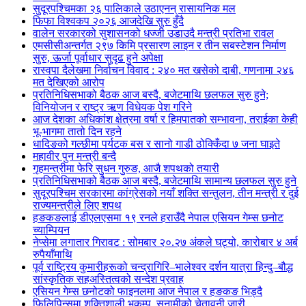
सुदूरपश्चिमका २६ पालिकाले उठाएनन् रासायनिक मल
फिफा विश्वकप २०२६ आजदेखि सुरु हुँदै
वालेन सरकारको सुशासनको धज्जी उडाउदै मन्त्री प्रतिभा रावल
एमसीसीअन्तर्गत २९७ किमि प्रसारण लाइन र तीन सबस्टेशन निर्माण
सुरु, ऊर्जा पूर्वाधार सुदृढ हुने अपेक्षा
रास्वपा दैलेखमा निर्वाचन विवाद : २४० मत खसेको दाबी, गणनामा २४६
मत देखिएको आरोप
प्रतिनिधिसभाको बैठक आज बस्दै, बजेटमाथि छलफल सुरु हुने;
विनियोजन र राष्ट्र ऋण विधेयक पेश गरिने
आज देशका अधिकांश क्षेत्रमा वर्षा र हिमपातको सम्भावना, तराईका केही
भू-भागमा तातो दिन रहने
धादिङको गल्छीमा पर्यटक बस र सानो गाडी ठोक्किँदा ७ जना घाइते
महावीर पुन मन्त्री बन्दै
गृहमन्त्रीमा फेरि सुधन गुरुङ, आजै शपथको तयारी
प्रतिनिधिसभाको बैठक आज बस्दै, बजेटमाथि सामान्य छलफल सुरु हुने
सुदूरपश्चिम सरकारमा कांग्रेसको नयाँ शक्ति सन्तुलन, तीन मन्त्री र दुई
राज्यमन्त्रीले लिए शपथ
हङकङलाई डीएलएसमा १९ रनले हराउँदै नेपाल एसियन गेम्स छनोट
च्याम्पियन
नेप्सेमा लगातार गिरावट : सोमबार २०.२७ अंकले घट्यो, कारोबार ४ अर्ब
रुपैयाँमाथि
पूर्व राष्ट्रिय कुमारीहरूको चन्द्रागिरि–भालेश्वर दर्शन यात्रा हिन्दु–बौद्ध
सांस्कृतिक सहअस्तित्वको सन्देश प्रवाह
एसियन गेम्स छनोटको फाइनलमा आज नेपाल र हङकङ भिड्दै
फिलिपिन्समा शक्तिशाली भूकम्प, सुनामीको चेतावनी जारी