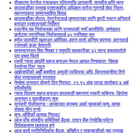
रौतहटमा पेट्रोल ट्याङ्कर पल्टिएपछि आगलागी, मानवीय क्षति भएन
काठमाडौंका प्रमुख प्रशासकीय अधिकृत सरोज गुरागाईं सेवा निवृत्त,
महानगरद्वारा सम्मानसहित बिदाइ
काठमाडौंका होटल–रेस्टुरेन्टलाई धुम्रपानका लागि छुट्टै स्थान अनिवार्य
बनाउन प्रशासनको निर्देशन
स्थानीय तह निर्वाचनका लागि रास्वपाको नयाँ कार्यविधि, उम्मेदवार
छनोटमा प्रारम्भिक निर्वाचनलाई ४० प्रतिशत भार
हर्मुज जलघाँटी खुलाउन अमेरिका–इरान वार्ता अन्तिम चरणमा, इरानलाई
ट्रम्पको कडा चेतावनी
समस्याग्रस्त शिव शिखर र पशुपति सहकारीका ४२ साना बचतकर्ताले
पाए बचत फिर्ता
एलपी ग्यास आपूर्ति सहज बनाउन नेपाल आयल निगमद्वारा ‘क्विक
रेस्पोन्स टिम’ गठन
आईएसपीको अर्बौं बक्यौता असुली प्रक्रिया अघि, किस्ताबन्दीमा तिर्न
सेवा प्रदायकको प्रस्ताव
नेप्सेमा लगातार दोस्रो दिन गिरावट, २१.१५ अंक घट्दा कारोबार ४ अर्ब
रुपैयाँमाथि
ग्यास वितरण सहज बनाउन काठमाडौं महानगर प्रहरी सक्रिय, डिपोमा
अनुगमन र सहजीकरण सुरु
सुनसरी गोलीकाण्ड : उपचारका क्रममा अर्का युवकको मृत्यु, मृतक
संख्या तीन पुग्यो
सुन–चाँदीको मूल्यमा गिरावट
आज पाँच संसदीय समितिको बैठक, राष्ट्र बैंक ऐनदेखि पर्यटन
विधेयकसम्म छलफल हुने
आज बस्दै प्रतिनिधिसभा बैठक, भूमिहीन र सुकुम्बासीको मुद्दा प्रमुख