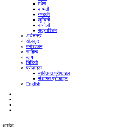
मधेस
बाग्मती
गण्डकी
लुम्बिनी
कर्णाली
सुदूरपश्चिम
अर्थतन्त्र
खेलकुद
मनोरञ्जन
साहित्य
ब्लग
भिडियो
प्रोफाइल
ब्यक्तिगत प्रोफाइल
संथागत प्रोफाइल
English
अपडेट