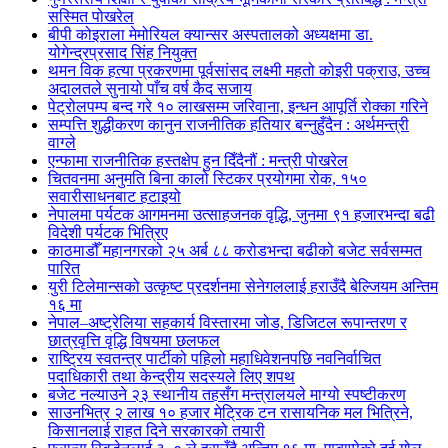
सस्मित पोखरेल
बीपी कोइराला मेमोरियल क्यान्सर अस्पतालको अध्यक्षमा डा.
योगेन्द्रप्रसाद सिंह नियुक्त
थमन विक हत्या प्रकरणमा पूर्वसांसद लक्ष्मी महतो कोइरी पक्राउ, उच्च
अदालतले सुनायो पाँच वर्ष कैद सजाय
पेट्रोलपम्प बन्द गरे १० लाखसम्म जरिवाना, इन्धन आपूर्ति रोक्का गरिने
सम्पत्ति शुद्धीकरण कानुन राजनीतिक हतियार बन्नुहुँदैन : अर्थमन्त्री
वाग्ले
एन्फामा राजनीतिक हस्तक्षेप हुन दिँदैनौं : मन्त्री पोखरेल
चितवनमा अनुमति बिना कालो स्टिकर प्रयोगमा रोक, १५०
सवारीसाधनबाट हटाइयो
नेपालमा पर्यटक आगमनमा उत्साहजनक वृद्धि, जुनमा ९१ हजारभन्दा बढी
विदेशी पर्यटक भित्रिए
काठमाडौँ महानगरको २५ अर्ब ८८ करोडभन्दा बढीको बजेट सर्वसम्मत
पारित
युरी टिलेमान्सको उत्कृष्ट प्रदर्शनमा सेनेगललाई हराउँदै बेल्जियम अन्तिम
१६ मा
नेपाल–अष्ट्रेलिया सहकार्य विस्तारमा जोड, डिजिटल रूपान्तरण र
छात्रवृत्ति वृद्धि विषयमा छलफल
राष्ट्रिय स्वतन्त्र पार्टीको पहिलो महाधिवेशनपछि नवनिर्वाचित
पदाधिकारी तथा केन्द्रीय सदस्यले लिए शपथ
बजेट नल्याउने २३ स्थानीय तहसँग मन्त्रालयले माग्यो स्पष्टीकरण
साउनभित्र २ लाख १० हजार मेट्रिक टन रासायनिक मल भित्रिने,
किसानलाई राहत दिने सरकारको तयारी