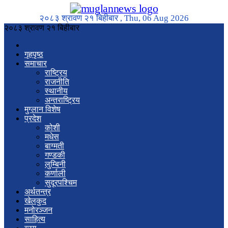
२०८३ श्रावण २१ बिहीबार , Thu, 06 Aug 2026
२०८३ श्रावण २१ बिहीबार
गृहपृष्ठ
समाचार
राष्ट्रिय
राजनीति
स्थानीय
अन्तराष्ट्रिय
मुग्लान विशेष
प्रदेश
कोशी
मधेस
बाग्मती
गण्डकी
लुम्बिनी
कर्णाली
सुदूरपश्चिम
अर्थतन्त्र
खेलकुद
मनोरञ्जन
साहित्य