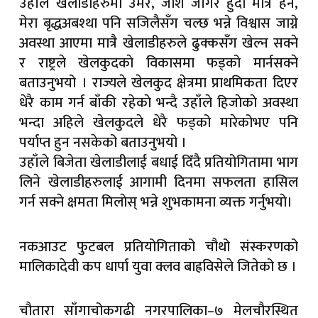
उहाँले खेलाडीहरुमा उमेर, जाेश जाँगर हुँदा मात्रै हैन,
मेरा बृद्धअबश्था पनि सजिलैसँग चल्छ भन्ने विश्वास जाग्ने
अवस्था आएमा मात्रै खेलाडीहरुले ढुक्कसँग खेल्न सक्ने
र राष्ट्रले खेलकुदकाे विकासमा फड्को मार्नसक्ने
बताउनुभयो । राज्यले खेलकुद क्षेत्रमा प्राथमिकता दिएर
धेरै काम गर्न बाँकी रहेकाे भन्दै उहाँले हिजाेकाे अवस्था
भन्दा अहिले खेलकुदले धेरै फड्को मारेकोभए पनि
पर्याप्त हुन नसकेको बताउनुभयो ।
उहाँले बिजेता खेलाडीलाई बधाई दिँदै प्रतियोगितामा भाग
लिने खेलाडीहरुलाई आगामी दिनमा सफलता हासिल
गर्न सक्ने क्षमता मिलाेस् भन्ने शुभकामना व्यक्त गर्नुभयाे।
नकआउट फुटबल प्रतियोगिताको चौथो संस्करणको
मालिकादेवी कप धार्पा युवा क्लव बाह्रविसेले जितेको छ ।
चौतारा साँगाचोकगढी नगरपालिका–७ मेलचौरस्थित