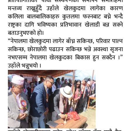
प्रतियोगिताको चौथो संस्करणको समापन समारोहमा
मन्तव्य राख्नुहुँदै उहाँले खेलकुदमा लागेका कारण
कलिला बालबालिकाहरु कुतलमा फस्नबाट बच्ने भन्दै
राष्ट्रका दागि भविष्यका प्रतिभावान खेलाडी बन्न सक्ने
बताउनुभएको हाे।
“नेपालमा खेलकुदमा लागेर बाँच्न सकिन्छ, परिवार पाल्न
सकिन्छ, छाेराछाेरी पढाउन सकिन्छ भन्ने अवस्था सृजना
नभएसम्म नेपालमा खेलकुदका बिकास हुन सक्दैन ।”
उहाँले भन्नुभयो ।