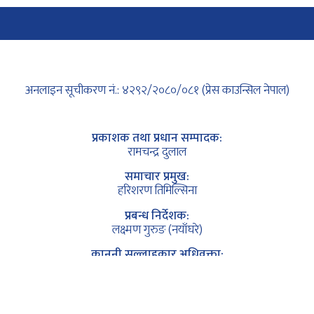
अनलाइन सूचीकरण नं.: ४२९२/२०८०/०८१ (प्रेस काउन्सिल नेपाल)
प्रकाशक तथा प्रधान सम्पादक:
रामचन्द्र दुलाल
समाचार प्रमुख:
हरिशरण तिमिल्सिना
प्रबन्ध निर्देशक:
लक्ष्मण गुरुङ (नयाँघरे)
कानुनी सल्लाहकार अधिवक्ता:
कृष्ण कुमार सापकोटा