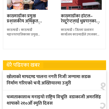
काठमाडौंका प्रमुख
काठमाडौंका होटल–
प्रशासकीय अधिकृत
रेस्टुरेन्टलाई धुम्रपानका
सरोज गुरागाईं सेवा निवृत्त,
लागि छुट्टै स्थान अनिवार्य
काठमाडौं । काठमाडौं
काठमाडौं । जिल्ला प्रशासन
महानगरद्वारा
बनाउन प्रशासनको
महानगरपालिकाका प्रमुख
कार्यालय काठमाडौंले उपत्यकाभित्र
सम्मानसहित…
निर्देशन
प्रशासकीय अधिकृत सरोज
सञ्चालित होटल तथा रेस्टुरेन्टलाई
गुरागाईँ आजदेखि अनिवार्य
धुम्रपानसम्बन्धी कानुनी व्यवस्था
अवकाशमा गएका छन्। उमेर
कडाइका साथ पालना गर्न निर्देशन
हदका कारण सेवा निवृत्त भएका
दिएको
धेरै पढिएका खबर
खोलाको मापदण्ड पालना नगरी निजी जग्गामा सडक
१
निर्माण गरिएको भन्दै अख्तियारमा उजुरी
भव्यताकासाथ मनाइयो राष्ट्रिय विभूति वडाकाजी अमरसिंह
२
थापाको २१०औँ स्मृति दिवस