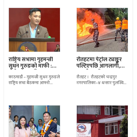
चीन र दक्षिण एसियाः
ऐतिहासिक चौघेरा सत्तलको
पुनःनिर्माण सम्पन्न गरेको छ। करिब
८
राष्ट्रिय सभामा गृहमन्त्री
रौतहटमा पेट्रोल ट्याङ्कर
सुधन गुरुङको माफी :
पल्टिएपछि आगलागी,
‘मेरो भाषा अलि…
मानवीय क्षति भएन
काठमाडौं – गृहमन्त्री सुधन गुरुङले
रौतहट । रौतहटको चन्द्रपुर
राष्ट्रिय सभा बैठकमा आफ्नो
नगरपालिका–४ धन्सार पुलस्थित
अभिव्यक्ति रुखो तथा ठाडो हुन
महेन्द्र राजमार्गमा पेट्रोल बोकेको
पुगेको स्वीकार गर्दै सांसदहरूसँग
ट्याङ्कर पल्टिएपछि लागेको आगो
माफी मागेका
सशस्त्र प्रहरी, नेपाल प्रहरी र