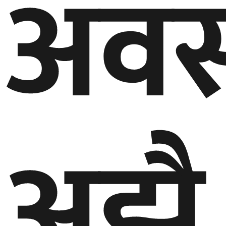
अवस
अझै