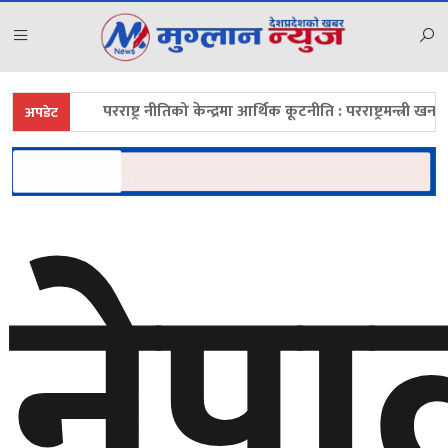
परराष्ट्र नीतिको केन्द्रमा आर्थिक कूटनीति : परराष्ट्रमन्त्री खनाल
म
अपडेट
नेप