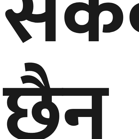
सके
छैन