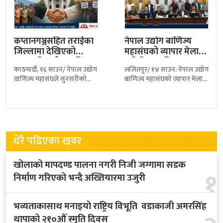
कप्तानगञ्जसहित तराईका
नेपाल उद्योग बाणिज्य
जिल्लामा देखिएको
महासंघको व्यापार मेला
तनावप्रति उद्योग वाणिज्य
समितिमा ललितपुरका
काठमाडौं, १६ साउन/ नेपाल उद्योग
ललितपुर/ १४ साउन: नेपाल उद्योग
महासंघको चिन्ता,
कर्माचार्य सहित…
वाणिज्य महासंघले सुनसरीको
बाणिज्य महासंघको व्यापार मेला
शान्ति…
कप्तानगञ्जसहित तराईका विभिन्न
समितिमा ललितपुर उद्योग वाणिज्य
जिल्लामा पछिल्ला दिनहरूमा
संघका महासचिव भूमिनन्द
देखिएको अशान्त वातावरण,
कर्माचार्य सहित १९ पदाधिकारी
श्रृङ्खलाबद्ध घटनाक्रम तथा
धेरै पढिएका खबर
खोलाको मापदण्ड पालना नगरी निजी जग्गामा सडक
१
निर्माण गरिएको भन्दै अख्तियारमा उजुरी
भव्यताकासाथ मनाइयो राष्ट्रिय विभूति वडाकाजी अमरसिंह
थापाको २१०औँ स्मृति दिवस