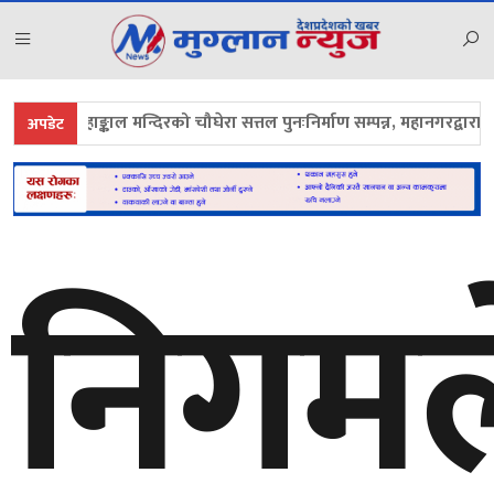
महाङ्काल मन्दिरको चौघेरा सत्तल पुनःनिर्माण सम्पन्न, महानगरद्वारा उद्घाट
अपडेट
निगमल