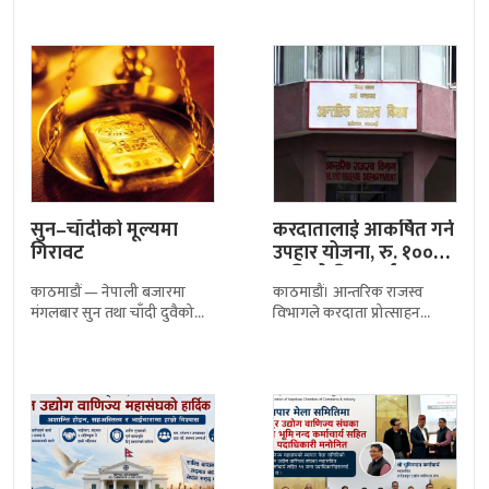
समस्या भोग्न नपरोस् भन्ने उद्देश्यले
२१.१५ अंकले घटेर २६६३.१८
नेपाल आयल निगमले
विन्दुमा पुगेर
सुन–चाँदीको मूल्यमा
करदातालाई आकर्षित गर्न
गिरावट
उपहार योजना, रु. १००
माथिको बिल दर्ता…
काठमाडौं — नेपाली बजारमा
काठमाडौं। आन्तरिक राजस्व
मंगलबार सुन तथा चाँदी दुवैको
विभागले करदाता प्रोत्साहन
मूल्य घटेको छ। नेपाल सुनचाँदी
उपहार कार्यक्रममा सहभागी हुन
व्यवसायी महासंघका अनुसार आज
उपभोक्तालाई आफ्नो सक्कल
छापावाल सुनको
भ्याट वा प्यान बिल दर्ता गर्न आग्रह