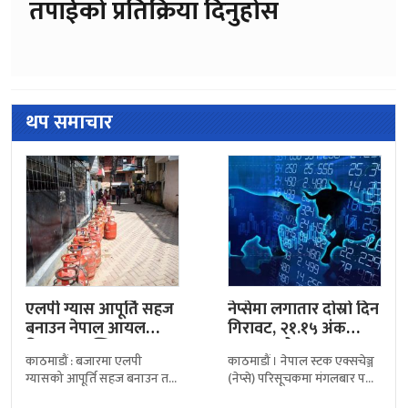
तपाईको प्रतिक्रिया दिनुहोस
थप समाचार
एलपी ग्यास आपूर्ति सहज
नेप्सेमा लगातार दोस्रो दिन
बनाउन नेपाल आयल
गिरावट, २१.१५ अंक
निगमद्वारा ‘क्विक
घट्दा कारोबार ४…
काठमाडौं : बजारमा एलपी
काठमाडौं । नेपाल स्टक एक्सचेञ्ज
रेस्पोन्स…
ग्यासको आपूर्ति सहज बनाउन तथा
(नेप्से) परिसूचकमा मंगलबार पनि
उपभोक्ताले ग्यास अभावको
गिरावट आएको छ। आज नेप्से