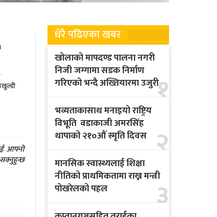
धेरै पढिएका खबर
।
खोलाको मापदण्ड पालना नगरी
निजी जग्गामा सडक निर्माण
१
ा
गरिएको भन्दै अख्तियारमा उजुरी
ाखुल्डी
भव्यताकासाथ मनाइयो राष्ट्रिय
विभूति वडाकाजी अमरसिंह
२
थापाको २१०औँ स्मृति दिवस
ाई आफ्नो
क्नुहुन्छ
मानसिक स्वास्थ्यलाई शिक्षा
नीतिको प्राथमिकतामा राख्न मन्त्री
३
पोखरेलको पहल
कप्तानगञ्जसहित तराईका