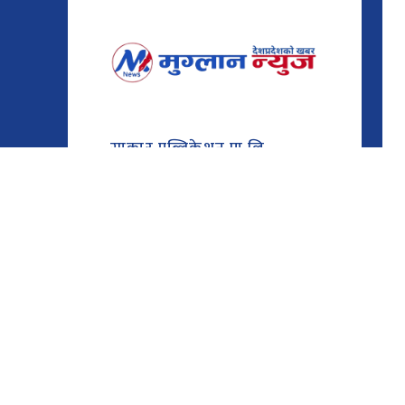
साकार पब्लिकेशन प्रा.लि.
सूचना विभाग दर्ता नं : ४२९२/२०८०/०८१
कोटेश्वर-३२, काठमाण्डौँ
01-4610042 / 9851002660
muglannews02@gmail.com
© Copyright 2026 muglannews. All Rights Reserved