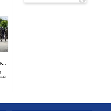
ाल आयल
तक
ो
ुवकको
ञ्ज