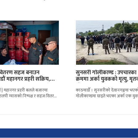
का साना बचतकर्तालाई बचत रकम
समस्या भोग्न नपरोस् भन्ने उद्देश्यले नेप
र्न थालेको छ।
निगमले
 वितरण सहज बनाउन
सुनसरी गोलीकाण्ड : उपचारका
ौं महानगर प्रहरी सक्रिय,
क्रममा अर्का युवकको मृत्यु, मृ
ा अनुगमन…
संख्या…
ं | महानगर प्रहरी बलले बजारमा
काठमाडौँ । सुनसरीको देवानगञ्जमा भएक
एलपी ग्यासको निष्पक्ष र सहज वितरण
गोलीकाण्डमा घाइते भएका अर्का एक य
ित गर्न अनुगमन तथा सहजीकरण
उपचारका क्रममा निधन भएको छ। देवानग
सुरु
गाउँपालिका–३ का २१