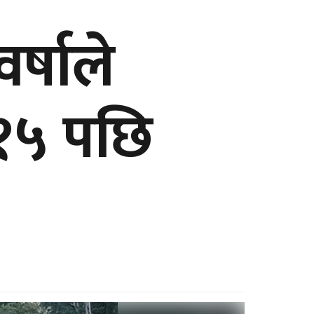
्षाले
 १५ पछि