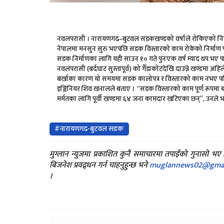
नवलपरासी । नारायणगढ–बुटवल सडकखण्डको वर्षाले रोकिएको निर्मा
नेपालमा मनसुन सुरु भएपछि सडक विस्तारको काम रोकेको निर्माण पक
सडक निर्माणका लागि यही साउन १० गते पुनःएक वर्ष म्याद थप भ
नवलपरासी (बर्दघाट सुस्तापूर्व) को गैँडाकोटदेखि दाउन्ने खण्डमा अह
बर्खाका कारण यो समयमा सडक कालोपत्र र विस्तारको काम नभए पन
इञ्जिनियर शिव खनालले बताए । “सडक विस्तारको काम पूर्ण रूपमा बन
मर्मतका लागि पूर्वी खण्डमा ६४ जना कामदार खटिएका छन्”, उनले भ
#नारायणगढ-बुटवल सडकः
मुग्लान न्युजमा प्रकाशित कुनै समाचारमा तपाईंको गुनासो भ
बिजनेश प्रवद्र्धन गर्न चाहनुहुन्छ भने
muglannews02@gmai
।