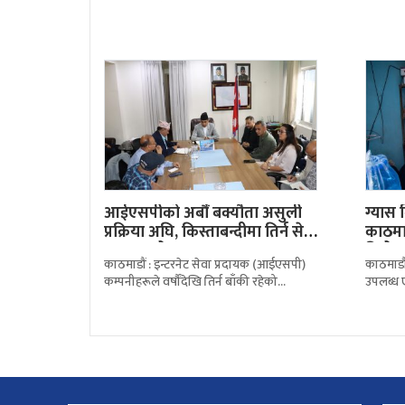
छनोटको नयाँ कार्यविधि सार्वजनिक गरेको छ।
सहकारी
पार्टीका
फिर्ता ग
आईएसपीको अर्बौं बक्यौता असुली
ग्यास
प्रक्रिया अघि, किस्ताबन्दीमा तिर्न सेवा
काठमाड
प्रदायकको…
डिपोम
काठमाडौं : इन्टरनेट सेवा प्रदायक (आईएसपी)
काठमाडौ
कम्पनीहरूले वर्षौंदेखि तिर्न बाँकी रहेको
उपलब्ध 
दूरसञ्चार सेवा शुल्क, रोयल्टी तथा ग्रामीण
सुनिश्च
दूरसञ्चार विकास कोष
अभियान 