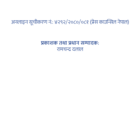
अनलाइन सूचीकरण नं.: ४२९२/२०८०/०८१ (प्रेस काउन्सिल नेपाल)
प्रकाशक तथा प्रधान सम्पादक:
रामचन्द्र दुलाल
समाचार प्रमुख:
हरिशरण तिमिल्सिना
प्रबन्ध निर्देशक:
लक्ष्मण गुरुङ (नयाँघरे)
कानुनी सल्लाहकार अधिवक्ता:
कृष्ण कुमार सापकोटा