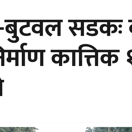
बुटवल सडकः वर
र्माण कात्तिक
े