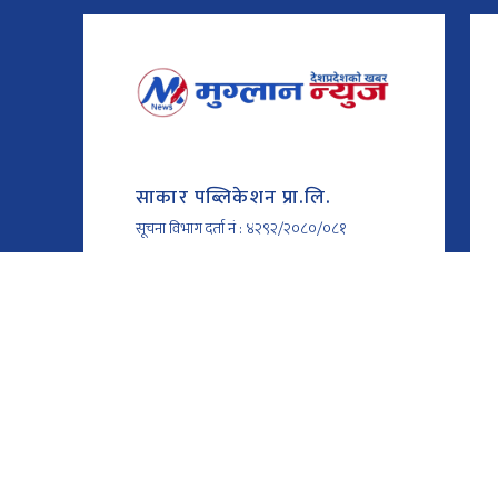
साकार पब्लिकेशन प्रा.लि.
सूचना विभाग दर्ता नं : ४२९२/२०८०/०८१
कोटेश्वर-३२, काठमाण्डौँ
01-4610042 / 9851002660
muglannews02@gmail.com