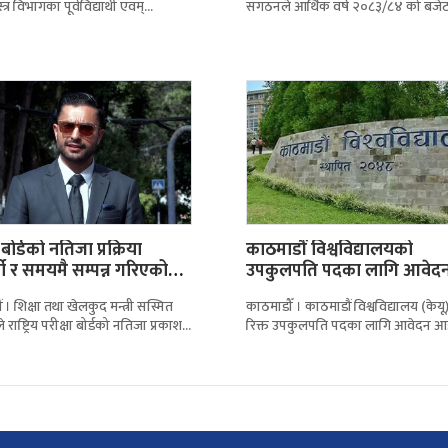
्र विभागका पूर्वविद्यार्थी एवम्
संगठनले आर्थिक वर्ष २०८३/८४ को बजेट
विद्यार्थीहरूको संग्लग्नतामा विद्यार्थी
प्रस्ताव गरिएको ३ प्रतिशत समता शिक्षा स
गठन गरिएको छ। साउन
शुल्क खारेज
 बोर्डको नतिजा प्रक्रिया
काठमाडौं विश्वविद्यालयको
शी र समयमै सम्पन्न गरिएको
उपकुलपति पदका लागि आवेद
आह्वान
 । शिक्षा तथा खेलकुद मन्त्री सस्मित
काठमाडौँ । काठमाडौं विश्वविद्यालय (केयू
 राष्ट्रिय परीक्षा बोर्डको नतिजा प्रकाशन
रिक्त उपकुलपति पदका लागि आवेदन आह
 पारदर्शी र निर्धारित समयमै सम्पन्न
गरिएको छ। उपकुलपति नियुक्तिका लाग
सिफारिस गर्न