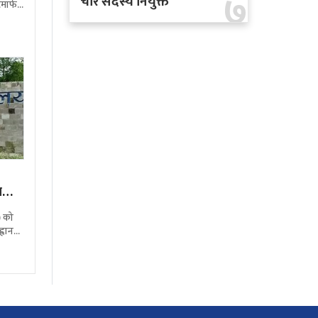
७
चार सदस्य नियुक्त
मार्फत
ेवा
न
) को
्वान
ि नाम