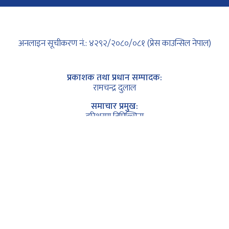
अनलाइन सूचीकरण नं.: ४२९२/२०८०/०८१ (प्रेस काउन्सिल नेपाल)
प्रकाशक तथा प्रधान सम्पादक:
रामचन्द्र दुलाल
समाचार प्रमुख:
हरिशरण तिमिल्सिना
प्रबन्ध निर्देशक:
लक्ष्मण गुरुङ (नयाँघरे)
कानुनी सल्लाहकार अधिवक्ता:
कृष्ण कुमार सापकोटा