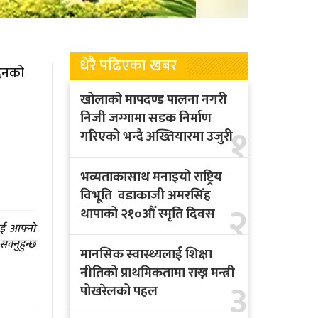
धेरै पढिएका खबर
दिनको
खोलाको मापदण्ड पालना नगरी
निजी जग्गामा सडक निर्माण
१
गरिएको भन्दै अख्तियारमा उजुरी
भव्यताकासाथ मनाइयो राष्ट्रिय
विभूति वडाकाजी अमरसिंह
२
थापाको २१०औँ स्मृति दिवस
ाई आफ्नो
क्नुहुन्छ
मानसिक स्वास्थ्यलाई शिक्षा
नीतिको प्राथमिकतामा राख्न मन्त्री
३
पोखरेलको पहल