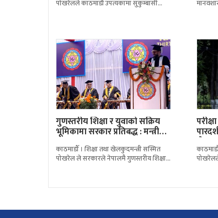
पोखरेलले काठमाडौं उपत्यकामा सुकुम्बासी
मानवशास्त
बस्ती हटाउँदा प्रभावित भएका बालबालिकाको
अध्ययनरत 
शिक्षा सुनिश्चित गर्न सरकार प्रतिबद्ध
सञ्जाल 
गुणस्तरीय शिक्षा र युवाको सक्रिय
परीक्षा
भूमिकामा सरकार प्रतिबद्ध : मन्त्री…
पारदर्
हो…
काठमाडौँ । शिक्षा तथा खेलकुदमन्त्री सस्मित
काठमाडौं
पोखरेल ले सरकारले नेपालमै गुणस्तरीय शिक्षा
पोखरेलले
उपलब्ध गराउने लक्ष्यका साथ काम गरिरहेको
प्रक्रिया
बताएका छन्।
गरिएको