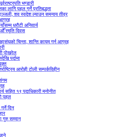
वराष्ट्रपति भण्डारी
यनका लागि पहल गर्ने प्रतिबद्धता
ाञ्जली, शव स्वदेश ल्याउन समन्वय तीव्र
 आग्रह
ाँसम्म धरौटी अनिवार्य
ँ स्मृति दिवस
हासंघको चिन्ता, शान्ति कायम गर्न आग्रह
ारी
्री पोखरेल
ेखि पर्दामा
ुक्त
्राष्ट्रिय आरोही टोली सम्पर्कविहीन
 संगम
्रह
ाचार्य सहित १९ पदाधिकारी मनोनीत
लको पहल
गर्ने दिन
हार
 गुरु सम्मान
छाने