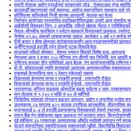
तयारी पोसाक उद्योग प्रवर्द्धनमा सरकारको जोड, ‘टेक्सटाइल एण्ड क्लोद
काठमाडौँ महानगरको नयाँ व्यवस्था: असोज मसान्तभित्र व्यवसाय दर्ता ग
कीर्तिपुरमा चलिरहेको निजी कारमा आगलागी, चालक मृत फेला
निर्वाचन आयोगका प्रस्तावित पदाधिकारीविरुद्धका उजुरी आज संसदीय सु
आईसीसी विश्वकप लिग–२ आजदेखि, पहिलो खेलमा नेपाल र नामिबियाको प्
नेपाल–चीनबीच चलचित्र र पर्यटन सहकार्य विस्तारबारे छलफल, एभरेस्ट इ
नेप्सेमा ४१.७० अंकको उत्साहजनक उछाल, कारोबार ५ अर्ब ५१ करोड रुपैय
पुँजी बजार र बीमा क्षेत्रका सरोकारवालासँग आज प्रधानमन्त्रीको छलफ
अर्जेन्टिनालाई हराउँदै स्पेन दोस्रो पटक विश्वविजेता
साउनको पहिलो सोमबार : देशभर भगवान् शिवको विशेष पूजा–आराधना
नेपालमा आज १ हजार २५० मेट्रिक टन डीएपी मल भित्रिँदै, थप आपूर्ति
राष्ट्रिय सभाका तीन समितिको आज बैठक, ऐन कार्यान्वयनदेखि राष्ट्र
वी.पी. कोइरालाको स्मृति सप्ताहको अवसरमा अन्तरमाध्यमिक वक्तृत्वकला 
रुकुमपूर्व केन्द्रविन्दु भएर ५ रेक्टर स्केलको भूकम्प
विकासको केन्द्रमा मानव र प्रकृति हुनुपर्छ : राष्ट्रपति पौडेल
विकासको केन्द्रमा मानव र प्रकृति हुनुपर्छ : राष्ट्रपति पौडेल
नारायणगढ–मुग्लिन सडकमा ओभरटेक बढ्दा दुर्घटना र जाम, प्रशासनद्वार
सुन तोलामा रु १,९०० र चाँदी रु ४० ले महँगियो
जिडिपीमा मधेसको योगदान बढाउन उत्पादन, उद्योग र लगानीमा प्रदेश 
उपत्यकामा २४ घण्टामा ७२१ चालक ट्राफिक कारबाहीमा, तीव्रगतिमा सव
फ्रान्सलाई ६–४ ले हराउँदै इङ्गल्याण्ड विश्वकपको तेस्रो स्थानमा, साका
राष्ट्र बैंक ऐन संशोधनमा खुला छलफल गर्न सरकार तयार, क्रिप्टोकरेन्सीबा
दुई वर्षभित्र ३६ प्रकारका अत्यावश्यक औषधि स्वदेशमै उत्पादन गर्ने सर
साउने संक्रान्तिमा पशुपतिनाथमा भक्तजनको घुइँचो, बिहानैदेखि शिवपूजाम