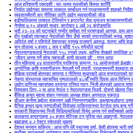
आज हरिशयनी एकादशी : घर–घरमा तुलसीको बिरुवा सारिँदै
निर्यात उद्योगका समस्या तत्काल सम्बोधन गर्न प्रधानमन्त्री शाहको निर्दे
व्यवसायमैत्री कर नीतिका लागि उद्योग व्यवसायीको जोड
बडीमालिकामा तत्काल टेलिफोन र इन्टरनेट सेवा पुर्‍याउन सञ्चारमन्त्रीको 
नेप्सेमा ७.९० अंकको सुधार, कारोबार ६ अर्ब २६ करोडमाथि
भदौ २३–२४ को घटनाबारे गम्भीर समीक्षा गर्न प्रचण्डको आग्रह, वाम आन्दोल
वीर पुर्खाको त्यागबाट नेपालीको शिर उँचो भएको राष्ट्रपतिको भनाइ, सुश
अविरल वर्षा र पहिरोले देशभरका प्रमुख राजमार्ग अवरुद्ध, यात्रा अघि 
सुन तोलामा ५ हजार ८ सय र चाँदी १५५ रुपैयाँले घट्यो
नेदरल्याण्डसलाई नेपालको १५८ रनको लक्ष्य, आरिफ शेखको सर्वाधिक ४
‘जीवन अन्त्य गर्ने सोच नबनाऔं, हामी साथमा छौं’ : गगन थापा
तीन महिनामा ४४ वातावरणीय प्रक्रिया सम्पन्न, १६ आयोजनाको ईआईए स
अर्ग्यानिक कृषि प्रमाणीकरण नेपालमै गर्ने तयारी, प्रधानमन्त्री शाहद्वारा 
शैक्षिक परामर्श क्षेत्रका समस्या र नीतिगत सुधारबारे आज मन्त्रालय
नेकपा संस्थापक महासचिव पुष्पलालको ४८औँ स्मृति दिवस आज विभिन्न का
उद्योग वाणिज्य महासंघमा वस्तुगत परिषद् गठन, निजी क्षेत्रको आवाज सशक
विश्वकप लिग–२ मा आज नेपाल र नेदरल्याण्डस भिड्दै, दोस्रो खेलमा ज
बैंकिङ कसुर मुद्दामा शंकर ग्रुपका अध्यक्ष शंकर अग्रवाल पक्राउ
डीआर कंगोमा इबोला संक्रमण अझै नियन्त्रणबाहिर, डब्ल्यूएचओद्वारा उच्
दैनिक इन्धन मूल्य प्रणालीको विरोधमा पाकिस्तानभर पेट्रोल पम्प बन्द गर्न
सरकारी विज्ञापनमा निजी मिडियामाथिको विभेद अन्त्य गर्न सर्वोच्चको आद
कलकत्ता बन्दरगाहमा ३० हजार मेट्रिक टन युरिया मल आइपुग्यो, नेपालतर्फ
बझाङमा ४.२ रेक्टर स्केलको भूकम्प
देशभर मनसुन सक्रिय : आज पनि धेरै स्थानमा वर्षा, केही क्षेत्रमा भारी वर्
सर्वोच्च अदालतको आदेशबाट कुष्ठ प्रभावितमाथिका विभेदकारी शब्दहरु 