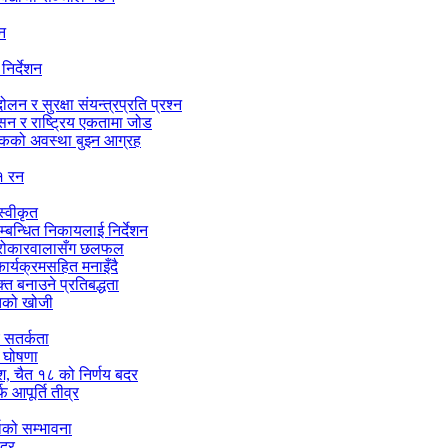
शन
निर्देशन
न र सुरक्षा संयन्त्रप्रति प्रश्न
ासन र राष्ट्रिय एकतामा जोड
सडकको अवस्था बुझ्न आग्रह
१ रन
्वीकृत
सम्बन्धित निकायलाई निर्देशन
को सरोकारवालासँग छलफल
र्यक्रमसहित मनाइँदै
्त बनाउने प्रतिबद्धता
ितको खोजी
च सतर्कता
े घोषणा
ेश, चैत १८ को निर्णय बदर
 आपूर्ति तीव्र
षाको सम्भावना
बदर