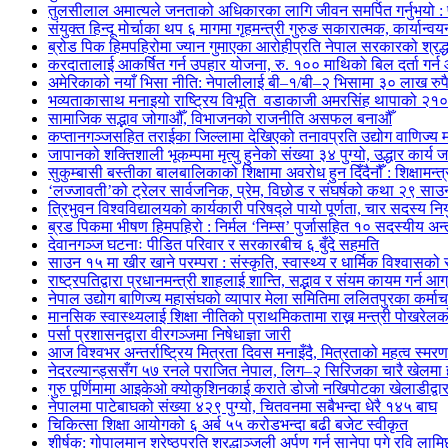
तुलसीलाल अमात्यले जनताको अधिकारका लागि जीवन समर्पित गर्नुभयो : पूर्
संयुक्त हिन्दू मोर्चाका थप ६ मागमा गृहमन्त्री गुरुङ सकारात्मक, कार्यान्व
ब्रोड पिक हिमपहिरोमा ज्यान गुमाएका आरोहीप्रति नेपाल सरकारको श्रद्ध
करदातालाई आकर्षित गर्न उपहार योजना, रु. १०० माथिको बिल दर्ता गर्न
अमेरिकाको नयाँ भिसा नीति: नेपालीलाई बी–१/बी–२ भिसामा ३० लाख रुपैय
भव्यताकासाथ मनाइयो राष्ट्रिय विभूति वडाकाजी अमरसिंह थापाको २१०औ
सामाजिक सद्भाव जोगाऔँ, विभाजनको राजनीति असफल बनाऔँ
कप्तानगञ्जसहित तराईका जिल्लामा देखिएको तनावप्रति उद्योग वाणिज्य म
जापानको शक्तिशाली भूकम्पमा मृत्यु हुनेको संख्या ३४ पुग्यो, उद्धार कार्य ज
सुकुम्बासी बस्तीका बालबालिकाको शिक्षामा अवरोध हुन दिँदैनौँ : शिक्षामन्त
‘लज्जावती’को ट्रेलर सार्वजनिक, प्रेम, विछोड र संघर्षको कथा २९ साउनद
त्रिभुवन विश्वविद्यालयको कार्यकारी परिषद्ले पायो पूर्णता, चार सदस्य निय
ब्रड पिकमा भीषण हिमपहिरो : निर्मल ‘निम्स’ पुर्जासहित १० सदस्यीय अन्तर
देवानगञ्ज घटनाः पीडित परिवार र सरकारबीच ६ बुँदे सहमति
साउन १५ मा खीर खाने परम्परा : संस्कृति, स्वास्थ्य र धार्मिक विश्वासको
राष्ट्रपतिद्वारा प्रधानमन्त्री शाहलाई शान्ति, सद्भाव र संयम कायम गर्न आग
नेपाल उद्योग बाणिज्य महासंघको व्यापार मेला समितिमा ललितपुरका कर्म
मानसिक स्वास्थ्यलाई शिक्षा नीतिको प्राथमिकतामा राख्न मन्त्री पोखरे
पर्सा प्रशासनद्वारा वीरगञ्जमा निषेधाज्ञा जारी
आज विश्वभर अन्तर्राष्ट्रिय मित्रता दिवस मनाइँदै, मित्रताको महत्व स्मरण 
नेदरल्यान्ड्ससँग ५७ रनले पराजित नेपाल, लिग–२ सिरिजका चारै खेलमा 
गुरु पूर्णिमामा आइकेओ क्योकुशिनकाई कराते डोजो नखिपोटका खेलाडीद्वारा
नेपालमा पाटेबाघको संख्या ४२९ पुग्यो, चितवनमा सबैभन्दा धेरै १४५ बाघ
चिकित्सा शिक्षा आयोगको ६ अर्ब ५५ करोडभन्दा बढी बजेट स्वीकृत
शीर्षक: गोपालमान श्रेष्ठप्रति श्रद्धाञ्जली अर्पण गर्न सानेपा पुगे रवि लामि