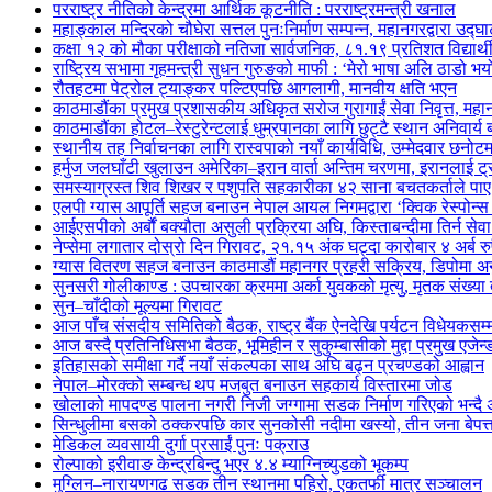
परराष्ट्र नीतिको केन्द्रमा आर्थिक कूटनीति : परराष्ट्रमन्त्री खनाल
महाङ्काल मन्दिरको चौघेरा सत्तल पुनःनिर्माण सम्पन्न, महानगरद्वारा उद्घ
कक्षा १२ को मौका परीक्षाको नतिजा सार्वजनिक, ८१.१९ प्रतिशत विद्यार्थी 
राष्ट्रिय सभामा गृहमन्त्री सुधन गुरुङको माफी : ‘मेरो भाषा अलि ठाडो भयो, क
रौतहटमा पेट्रोल ट्याङ्कर पल्टिएपछि आगलागी, मानवीय क्षति भएन
काठमाडौंका प्रमुख प्रशासकीय अधिकृत सरोज गुरागाईं सेवा निवृत्त, महान
काठमाडौंका होटल–रेस्टुरेन्टलाई धुम्रपानका लागि छुट्टै स्थान अनिवार्य
स्थानीय तह निर्वाचनका लागि रास्वपाको नयाँ कार्यविधि, उम्मेदवार छनोट
हर्मुज जलघाँटी खुलाउन अमेरिका–इरान वार्ता अन्तिम चरणमा, इरानलाई ट
समस्याग्रस्त शिव शिखर र पशुपति सहकारीका ४२ साना बचतकर्ताले पाए 
एलपी ग्यास आपूर्ति सहज बनाउन नेपाल आयल निगमद्वारा ‘क्विक रेस्पोन्
आईएसपीको अर्बौं बक्यौता असुली प्रक्रिया अघि, किस्ताबन्दीमा तिर्न सेव
नेप्सेमा लगातार दोस्रो दिन गिरावट, २१.१५ अंक घट्दा कारोबार ४ अर्ब रु
ग्यास वितरण सहज बनाउन काठमाडौं महानगर प्रहरी सक्रिय, डिपोमा 
सुनसरी गोलीकाण्ड : उपचारका क्रममा अर्का युवकको मृत्यु, मृतक संख्या त
सुन–चाँदीको मूल्यमा गिरावट
आज पाँच संसदीय समितिको बैठक, राष्ट्र बैंक ऐनदेखि पर्यटन विधेयकसम
आज बस्दै प्रतिनिधिसभा बैठक, भूमिहीन र सुकुम्बासीको मुद्दा प्रमुख एजेन्
इतिहासको समीक्षा गर्दै नयाँ संकल्पका साथ अघि बढ्न प्रचण्डको आह्वान
नेपाल–मोरक्को सम्बन्ध थप मजबुत बनाउन सहकार्य विस्तारमा जोड
खोलाको मापदण्ड पालना नगरी निजी जग्गामा सडक निर्माण गरिएको भन्दै 
सिन्धुलीमा बसको ठक्करपछि कार सुनकोसी नदीमा खस्यो, तीन जना बेपत्त
मेडिकल व्यवसायी दुर्गा प्रसाईं पुनः पक्राउ
रोल्पाको इरीवाङ केन्द्रबिन्दु भएर ४.४ म्याग्निच्युडको भूकम्प
मुग्लिन–नारायणगढ सडक तीन स्थानमा पहिरो, एकतर्फी मात्र सञ्चालन