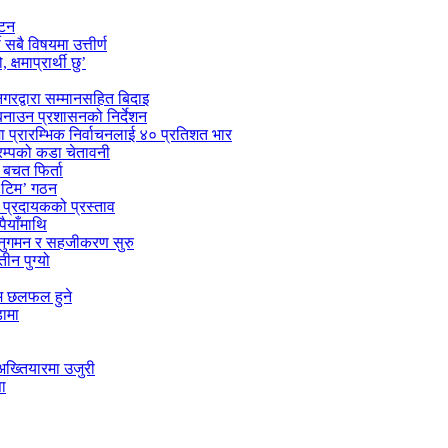
ाटन
सबै विषयमा उत्तीर्ण
्षमाप्रार्थी छु’
गरद्वारा सम्मानसहित बिदाइ
 बनाउन प्रशासनको निर्देशन
मा प्रारम्भिक निर्वाचनलाई ४० प्रतिशत भार
्रम्पको कडा चेतावनी
बचत फिर्ता
स टिम’ गठन
ा प्रदायकको प्रस्ताव
पैयाँमाथि
अनुगमन र सहजीकरण सुरु
ीन पुग्यो
्म छलफल हुने
डामा
अख्तियारमा उजुरी
ा