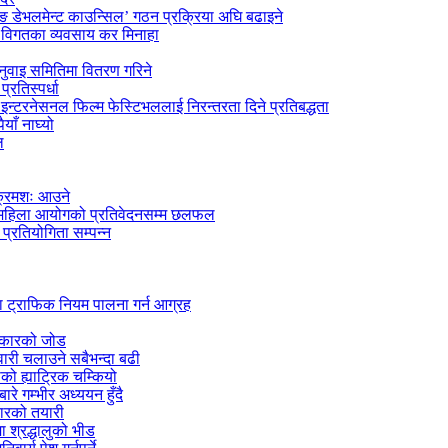
िङ डेभलमेन्ट काउन्सिल’ गठन प्रक्रिया अघि बढाइने
रे विगतका व्यवसाय कर मिनाहा
नुवाइ समितिमा वितरण गरिने
रतिस्पर्धा
न्टरनेसनल फिल्म फेस्टिभललाई निरन्तरता दिने प्रतिबद्धता
ाँ नाघ्यो
ल
 क्रमशः आउने
िय महिला आयोगको प्रतिवेदनसम्म छलफल
प्रतियोगिता सम्पन्न
ा ट्राफिक नियम पालना गर्न आग्रह
सरकारको जोड
ारी चलाउने सबैभन्दा बढी
को ह्याट्रिक चम्कियो
रे गम्भीर अध्ययन हुँदै
कारको तयारी
ा श्रद्धालुको भीड