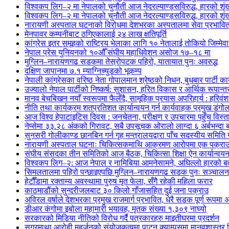
विश्वकप लिग–२ मा नेपालको चुनौती आज नेदरल्याण्ड्सविरुद्ध, हारको शृंखल
विश्वकप लिग–२ मा नेपालको चुनौती आज नेदरल्याण्ड्सविरुद्ध, हारको शृंखल
नारायणी अस्पताल घटनाको विरोधमा देशभरका अस्पतालमा सेवा प्रभावि
मेनपावर कम्पनीबाट ठगिएकालाई २४ लाख क्षतिपूर्ति
कांग्रेस इतर समूहको राष्ट्रिय भेलाका लागि १० नेतालाई तोकियो जिम्मेवा
नेपाल प्रेस युनियनको १०औँ संघीय महाधिवेशन असोज १७–१८ मा
मुग्लिन–नारायणगढ सडकमा तेस्रोपटक पहिरो, यातायात पुनः अवरुद्ध
दक्षिण जापानमा ७.१ म्याग्निच्युडको भूकम्प
नेपाली कांग्रेसका वरिष्ठ नेता गोपालमान श्रेष्ठको निधन, बुधबार पार्टी कार
उज्यालो नेपाल पार्टीको निष्कर्ष: सुशासन, हरित विकास र आर्थिक रूपान्तरण
मानव बेचबिखन नयाँ स्वरूपमा फैलँदै, सामूहिक प्रयास अपरिहार्य : हरिवंश
नीति तथा कार्यक्रम शतप्रतिशत कार्यान्वयन गर्न कार्यवाहक प्रमुख डंगोल
आज विश्व हेपाटाइटिस दिवस : जनचेतना, परीक्षण र उपचारमा पहुँच विस
नेप्सेमा ३३.२८ अंकको गिरावट, सबै उपसूचक ओरालो लाग्दा ६ अर्बभन्दा
सुनसरी गोलीकाण्ड छानबिन गर्न गृह मन्त्रालयद्वारा पाँच सदस्यीय समिति
नारायणी अस्पताल घटनाः चिकित्सकमाथि आक्रमण आरोपमा एक पक्राउ,
संघीय संसदका तीन समितिको आज बैठक, चिकित्सा शिक्षा ऐन कार्यान्वय
विश्वकप लिग–२: आज नेपाल र नामिबिया आमनेसामने, अघिल्लो हारको बदल
सिमलतालमा पहिरो पन्छाइएपछि मुग्लिन–नारायणगढ सडक पुनः सञ्चालन
हेटौँडामा रक्ताम्य अवस्थामा पुरुष मृत फेला, सँगै रहेकी महिला फरार
काठमाडौंको सुन्दरीजलबाट ३० किलो गाँजासहित दुई जना पक्राउ
अविरल वर्षाले देशभरका प्रमुख राजमार्ग प्रभावित, धेरै सडक पूर्ण रूपमा अ
डीआर कंगोमा इबोला महामारी भयावह, मृतक संख्या १,३०९ नाघ्यो
सरकारको मिडिया नीतिको विरोध गर्दै पत्रकारहरु माइतीघरमा प्रदर्शन
सगरमाथा आरोही महर्जनको संयोजकत्वमा पाटन क्याम्पसमा मानवशास्त्र वि