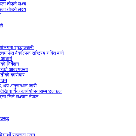
ा तोड्ने लक्ष्य
ा तोड्ने लक्ष्य
त
री
्यालयमा श्रद्धाञ्जली
मार्फत वैकल्पिक राष्ट्रिय शक्ति बन्ने
 आचार्य
को निर्देशन
्तारको आवश्यकता
 बढीको कारोबार
 गठन
 थप अनुसन्धान जारी
नदेखि वार्षिक कार्ययोजनासम्म छलफल
ा लिने लक्ष्यमा नेपाल
वरुद्ध
द्यार्थी सञ्जाल गठन