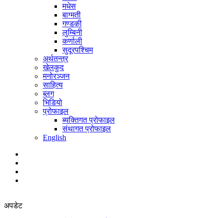
मधेस
बाग्मती
गण्डकी
लुम्बिनी
कर्णाली
सुदूरपश्चिम
अर्थतन्त्र
खेलकुद
मनोरञ्जन
साहित्य
ब्लग
भिडियो
प्रोफाइल
ब्यक्तिगत प्रोफाइल
संथागत प्रोफाइल
English
अपडेट