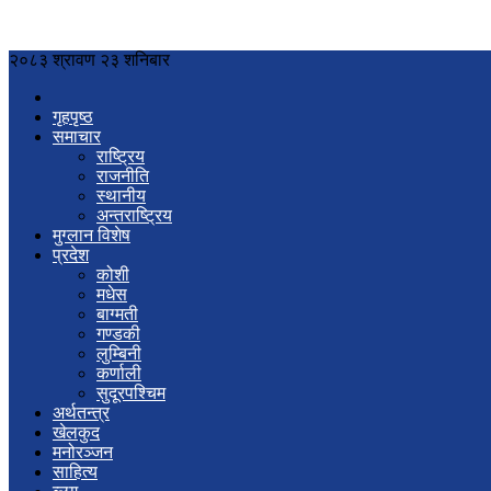
२०८३ श्रावण २३ शनिबार
गृहपृष्ठ
समाचार
राष्ट्रिय
राजनीति
स्थानीय
अन्तराष्ट्रिय
मुग्लान विशेष
प्रदेश
कोशी
मधेस
बाग्मती
गण्डकी
लुम्बिनी
कर्णाली
सुदूरपश्चिम
अर्थतन्त्र
खेलकुद
मनोरञ्जन
साहित्य