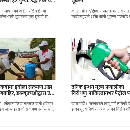
संख्या ३४ पुग्यो, उद्धार कार्य…
भूकम्प
 । जापानको दक्षिणपश्चिम क्षेत्रमा
काठमाडौँ । दक्षिण जापानमा मंगलबार ७
तिशाली भूकम्पमा मृत्यु हुनेको संख्या
म्याग्निच्युडको शक्तिशाली भूकम्प गएपछि
ो छ। कुमामोटो प्रान्तीय सरकारले
त्रास फैलिएको छ। स्थानीय सञ्चारमाध्यम
 सार्वजनिक गरेको
अनुसार भूकम्पका कारण कुमामोटोस्थित
कंगोमा इबोला संक्रमण अझै
दैनिक इन्धन मूल्य प्रणालीको
्रणबाहिर, डब्ल्यूएचओद्वारा उच्च
विरोधमा पाकिस्तानभर पेट्रोल प
ता
बन्द गर्ने…
 । लोकतान्त्रिक गणतन्त्र कंगो (डीआर
काठमाडौँ । सरकारले लागू गर्न लागेको 
 इबोला भाइरसको संक्रमण नयाँ–नयाँ
इन्धन मूल्य निर्धारण प्रणालीको विरोध गर्द
 फैलिन थालेपछि विश्व स्वास्थ्य संगठन
पाकिस्तानभरका पेट्रोल पम्प सञ्चालकहरू
एचओ)ले संक्रमण अझै
बुधबार रातिदेखि देशव्यापी