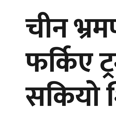
चीन भ्र
फर्किए ट
सकियो श