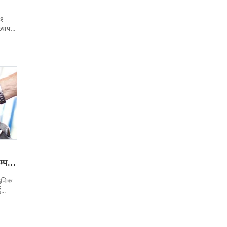
.१
 व्यापक
का
म्प
दैनिक
ै
ले