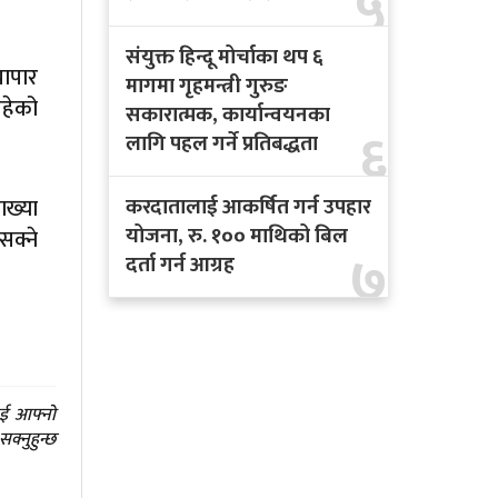
५
संयुक्त हिन्दू मोर्चाका थप ६
यापार
मागमा गृहमन्त्री गुरुङ
रहेको
सकारात्मक, कार्यान्वयनका
६
लागि पहल गर्ने प्रतिबद्धता
करदातालाई आकर्षित गर्न उपहार
ाख्या
योजना, रु. १०० माथिको बिल
सक्ने
७
दर्ता गर्न आग्रह
ाई आफ्नो
क्नुहुन्छ