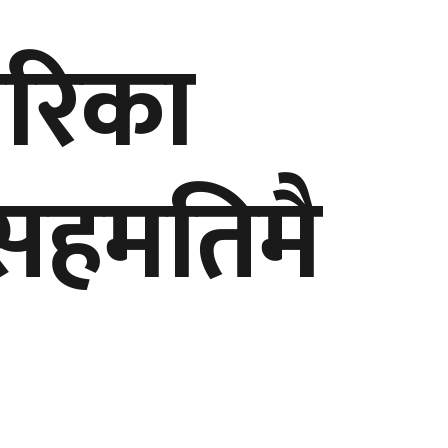
ेरिका
त सहमतिमै