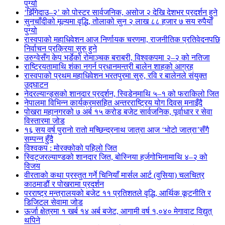
पुग्यो
‘झिँगेदाउ–२’ को पोस्टर सार्वजनिक, असोज २ देखि देशभर प्रदर्शन हुने
सुनचाँदीको मूल्यमा वृद्धि, तोलाको सुन २ लाख ८८ हजार ७ सय रुपैयाँ
पुग्यो
रास्वपाको महाधिवेशन आज निर्णायक चरणमा, राजनीतिक प्रतिवेदनपछि
निर्वाचन प्रक्रिया सुरु हुने
उरुग्वेसँग केप भर्डेको रोमाञ्चक बराबरी, विश्वकपमा २–२ को नतिजा
राष्ट्रियतामाथि शंका नगर्न प्रधानमन्त्री बालेन शाहको आग्रह
रास्वपाको प्रथम महाधिवेशन भरतपुरमा सुरु, रवि र बालेनले संयुक्त
उद्घाटन
नेदरल्यान्ड्सको शानदार प्रदर्शन, स्विडेनमाथि ५–१ को फराकिलो जित
नेपालमा विभिन्न कार्यक्रमसहित अन्तरराष्ट्रिय योग दिवस मनाइँदै
पोखरा महानगरको ७ अर्ब १५ करोड बजेट सार्वजनिक, पूर्वाधार र सेवा
विस्तारमा जोड
१६ सय वर्ष पुरानो रातो मच्छिन्द्रनाथ जात्रा आज ‘भोटो जात्रा’सँगै
सम्पन्न हुँदै
विश्वकप : मोरक्कोको पहिलो जित
स्विट्जरल्याण्डको शानदार जित, बोस्निया हर्जगोभिनामाथि ४–२ को
विजय
वीरताको कथा प्रस्तुत गर्ने चिनियाँ मार्सल आर्ट (वुसिया) चलचित्र
काठमाडौं र पोखरामा प्रदर्शन
परराष्ट्र मन्त्रालयको बजेट ११ प्रतिशतले वृद्धि, आर्थिक कूटनीति र
डिजिटल सेवामा जोड
ऊर्जा क्षेत्रमा १ खर्ब १४ अर्ब बजेट, आगामी वर्ष १,०४० मेगावाट विद्युत्
थपिने