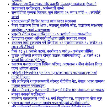
रोकिएका आर्थिक सुधार अघि बढाइँदै, अलपत्र आयोजना टुंग्याउने
सरकारको प्रतिबद्धता : अर्थमन्त्री वाग्ले
सुनचाँदीको मूल्यमा गिरावट, सुन तोलामा २१ सय र चाँदी ५५ रुपैयाँले
सस्तो
परराष्ट्रमन्त्री शिशिर खनाल आज भारत भ्रमणमा
विश्व वातावरण दिवस आज : जलवायु कार्यमा जोड, वातावरण संरक्षणमा
सामूहिक पहलको आवश्यकता
पशुपति सेभिङ एण्ड क्रेडिटका १४० ऋणीको नाम सार्वजनिक
टिकटकर तुलसा अधिकारी पुर्पक्षका लागि कारागार चलान
अध्ययन बिदा दुरुपयोग गर्ने त्रिविका ४१ प्राध्यापकबाट १० करोड ४६
लाख रुपैयाँ फिर्ता
नेप्से १३.४६ अंकले घट्यो, कारोबार ४ अर्ब ७० करोडमा सीमित
कुशल भुर्तेलको लगातार दोस्रो शतक, मलेसियाविरुद्ध ५४ बलमै १२६
रनको विस्फोटक इनिङ्स
स्वास्थ्य मन्त्रालयद्वारा विभिन्न परिषद्, अस्पताल र बीमा बोर्डका रिक्त
पदमा आवेदन आह्वान
लुम्बिनी मन्त्रिपरिषद पुनर्गठन : एमालेका चार र जसपाका एक नयाँ
मन्त्री नियुक्त
रवि लामिछाने र प्रधानमन्त्री नरेन्द्र मोदीबीच भेट, नेपाल–भारत सम्बन्ध
मजबुत बनाउने प्रतिबद्धता
रवि लामिछाने र प्रधानमन्त्री नरेन्द्र मोदीबीच भेट, नेपाल–भारत सम्बन्ध
मजबुत बनाउने प्रतिबद्धता
महानगर यातायातले थप्यो १६ नयाँ विद्युतीय बस, चक्रपथमा सेवा सुरु
पुराना दललाई फसाउन आयोग गठन गरिएको ओलीको आरोप