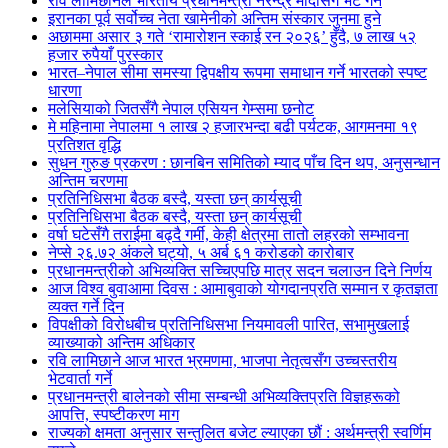
रवि लामिछानेले भारतीय प्रधानमन्त्री नरेन्द्र मोदीसँग भेट गर्ने
इरानका पूर्व सर्वोच्च नेता खामेनीको अन्तिम संस्कार जुनमा हुने
अछाममा असार ३ गते ‘रामारोशन स्काई रन २०२६’ हुँदै, ७ लाख ५२
हजार रुपैयाँ पुरस्कार
भारत–नेपाल सीमा समस्या द्विपक्षीय रूपमा समाधान गर्ने भारतको स्पष्ट
धारणा
मलेसियाको जितसँगै नेपाल एसियन गेम्समा छनोट
मे महिनामा नेपालमा १ लाख २ हजारभन्दा बढी पर्यटक, आगमनमा १९
प्रतिशत वृद्धि
सुधन गुरुङ प्रकरण : छानबिन समितिको म्याद पाँच दिन थप, अनुसन्धान
अन्तिम चरणमा
प्रतिनिधिसभा बैठक बस्दै, यस्ता छन् कार्यसूची
प्रतिनिधिसभा बैठक बस्दै, यस्ता छन् कार्यसूची
वर्षा घटेसँगै तराईमा बढ्दै गर्मी, केही क्षेत्रमा तातो लहरको सम्भावना
नेप्से २६.७२ अंकले घट्यो, ५ अर्ब ६१ करोडको कारोबार
प्रधानमन्त्रीको अभिव्यक्ति सच्चिएपछि मात्र सदन चलाउन दिने निर्णय
आज विश्व बुवाआमा दिवस : आमाबुवाको योगदानप्रति सम्मान र कृतज्ञता
व्यक्त गर्ने दिन
विपक्षीको विरोधबीच प्रतिनिधिसभा नियमावली पारित, सभामुखलाई
व्याख्याको अन्तिम अधिकार
रवि लामिछाने आज भारत भ्रमणमा, भाजपा नेतृत्वसँग उच्चस्तरीय
भेटवार्ता गर्ने
प्रधानमन्त्री बालेनको सीमा सम्बन्धी अभिव्यक्तिप्रति विज्ञहरूको
आपत्ति, स्पष्टीकरण माग
राज्यको क्षमता अनुसार सन्तुलित बजेट ल्याएका छौं : अर्थमन्त्री स्वर्णिम