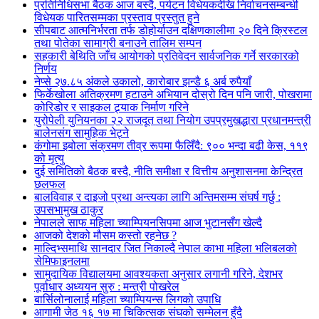
प्रतिनिधिसभा बैठक आज बस्दै, पर्यटन विधेयकदेखि निर्वाचनसम्बन्धी
विधेयक पारितसम्मका प्रस्ताव प्रस्तुत हुने
सीपबाट आत्मनिर्भरता तर्फ डोहोर्याउन दक्षिणकालीमा २० दिने क्रिस्टल
तथा पोतेका सामाग्री बनाउने तालिम सम्पन
सहकारी बेथिति जाँच आयोगको प्रतिवेदन सार्वजनिक गर्ने सरकारको
निर्णय
नेप्से २७.८५ अंकले उकालो, कारोबार झन्डै ६ अर्ब रुपैयाँ
फिर्केखोला अतिक्रमण हटाउने अभियान दोस्रो दिन पनि जारी, पोखरामा
कोरिडोर र साइकल ट्र्याक निर्माण गरिने
युरोपेली युनियनका २२ राजदूत तथा नियोग उपप्रमुखद्धारा प्रधानमन्त्री
बालेनसंग सामुहिक भेट्ने
कंगोमा इबोला संक्रमण तीव्र रूपमा फैलिँदै: ९०० भन्दा बढी केस, ११९
को मृत्यु
दुई समितिको बैठक बस्दै, नीति समीक्षा र वित्तीय अनुशासनमा केन्द्रित
छलफल
बालविवाह र दाइजो प्रथा अन्त्यका लागि अन्तिमसम्म संघर्ष गर्छु :
उपसभामुख ठाकुर
नेपालले साफ महिला च्याम्पियनसिपमा आज भुटानसँग खेल्दै
आजको देशको मौसम कस्तो रहनेछ ?
माल्दिभ्समाथि सानदार जित निकाल्दै नेपाल काभा महिला भलिबलको
सेमिफाइनलमा
सामुदायिक विद्यालयमा आवश्यकता अनुसार लगानी गरिने, देशभर
पूर्वाधार अध्ययन सुरु : मन्त्री पोखरेल
बार्सिलोनालाई महिला च्याम्पियन्स लिगको उपाधि
आगामी जेठ १६ १७ मा चिकित्सक संघको सम्मेलन हुँदै