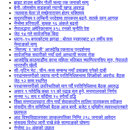
ह्वाइट हाउस बाहिर गोली चल्दा एक जनाको मृत्यु
बेनी–जोमसोम सडकको म्याग्दी खण्ड अवरुद्ध
‘मलमास मेला’ले मच्छेनारायण क्षेत्र भक्तिमय
सुदूरपश्चिम र लुम्बिनी प्रदेशमा तापक्रम बढ्ने, सतर्क रहन आग्रह
नेप्सेमा हरियाली, सूचक १६ अंकले बढ्यो
नेपालद्धारा अमेरिकासामु ३१८ रनको चुनौति पेश
जेठ १४ गते सार्वजनिक बिदा
धरान–१५ बगरकोटमा झगडा : बोतल प्रहारबाट ४९ वर्षीय सरू
नेम्वाङको मृत्यु
‘मितज्यू’ र ‘काजी’ आजदेखि एकसाथ प्रदर्शनमा
सार्वजनिक सवारीको नयाँ दर्ता अस्थायी रूपमा रोक
आजदेखि काठमाडौंमा काभा महिला भलिबल च्याम्पियनसिप सुरु, नेपालले
भारतसँग खेल्दै
सी–पुटिन भेट : चीन–रूस सम्बन्ध नयाँ उचाइमा पुगेको दाबी
प्रधानमन्त्रीको जवाफ माग्दै प्रतिनिधिसभामा विपक्षीको अवरोध, बैठक
जेठ १२ सम्म स्थगित
प्रधानमन्त्रीको उपस्थितिको माग गर्दै प्रतिनिधिसभा बैठक अवरुद्ध
असार १ गतेदेखि कक्षा ११ को पढाइ सुरु हुने, मन्त्रालयको निर्णय
सुनमा १८ सय र चाँदीमा ९० रुपैयाँ वृद्धि
शिक्षा मन्त्रालयद्वारा तीन नयाँ सेवाकालीन तालिम पाठ्यक्रम स्वीकृत
संसदीय तीन समितिको बैठक आज बस्दै, बजेट र भूमिहीन व्यवस्थापनबारे
छलफल
आठ विश्वविद्यालयका उपकुलपतिका निम्ति २१८ जनाको आवेदन
संसदमा विरोध जारी राख्ने हर्क साम्पाङको घोषणा
नेप्सेमा ३० अंकको उछाल