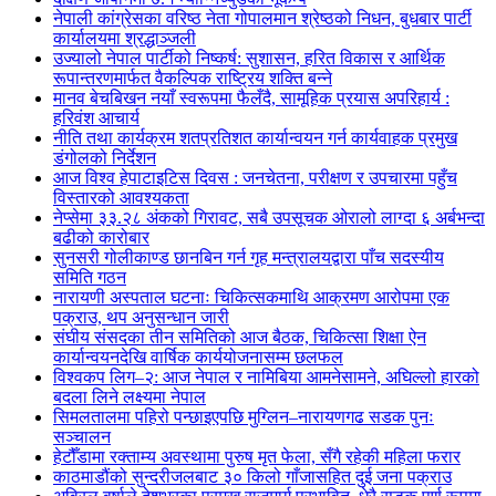
नेपाली कांग्रेसका वरिष्ठ नेता गोपालमान श्रेष्ठको निधन, बुधबार पार्टी
कार्यालयमा श्रद्धाञ्जली
उज्यालो नेपाल पार्टीको निष्कर्ष: सुशासन, हरित विकास र आर्थिक
रूपान्तरणमार्फत वैकल्पिक राष्ट्रिय शक्ति बन्ने
मानव बेचबिखन नयाँ स्वरूपमा फैलँदै, सामूहिक प्रयास अपरिहार्य :
हरिवंश आचार्य
नीति तथा कार्यक्रम शतप्रतिशत कार्यान्वयन गर्न कार्यवाहक प्रमुख
डंगोलको निर्देशन
आज विश्व हेपाटाइटिस दिवस : जनचेतना, परीक्षण र उपचारमा पहुँच
विस्तारको आवश्यकता
नेप्सेमा ३३.२८ अंकको गिरावट, सबै उपसूचक ओरालो लाग्दा ६ अर्बभन्दा
बढीको कारोबार
सुनसरी गोलीकाण्ड छानबिन गर्न गृह मन्त्रालयद्वारा पाँच सदस्यीय
समिति गठन
नारायणी अस्पताल घटनाः चिकित्सकमाथि आक्रमण आरोपमा एक
पक्राउ, थप अनुसन्धान जारी
संघीय संसदका तीन समितिको आज बैठक, चिकित्सा शिक्षा ऐन
कार्यान्वयनदेखि वार्षिक कार्ययोजनासम्म छलफल
विश्वकप लिग–२: आज नेपाल र नामिबिया आमनेसामने, अघिल्लो हारको
बदला लिने लक्ष्यमा नेपाल
सिमलतालमा पहिरो पन्छाइएपछि मुग्लिन–नारायणगढ सडक पुनः
सञ्चालन
हेटौँडामा रक्ताम्य अवस्थामा पुरुष मृत फेला, सँगै रहेकी महिला फरार
काठमाडौंको सुन्दरीजलबाट ३० किलो गाँजासहित दुई जना पक्राउ