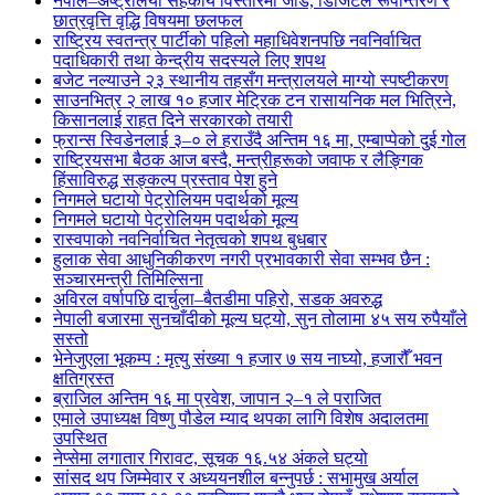
नेपाल–अष्ट्रेलिया सहकार्य विस्तारमा जोड, डिजिटल रूपान्तरण र
छात्रवृत्ति वृद्धि विषयमा छलफल
राष्ट्रिय स्वतन्त्र पार्टीको पहिलो महाधिवेशनपछि नवनिर्वाचित
पदाधिकारी तथा केन्द्रीय सदस्यले लिए शपथ
बजेट नल्याउने २३ स्थानीय तहसँग मन्त्रालयले माग्यो स्पष्टीकरण
साउनभित्र २ लाख १० हजार मेट्रिक टन रासायनिक मल भित्रिने,
किसानलाई राहत दिने सरकारको तयारी
फ्रान्स स्विडेनलाई ३–० ले हराउँदै अन्तिम १६ मा, एम्बाप्पेको दुई गोल
राष्ट्रियसभा बैठक आज बस्दै, मन्त्रीहरूको जवाफ र लैङ्गिक
हिंसाविरुद्ध सङ्कल्प प्रस्ताव पेश हुने
निगमले घटायो पेट्रोलियम पदार्थको मूल्य
निगमले घटायो पेट्रोलियम पदार्थको मूल्य
रास्वपाको नवनिर्वाचित नेतृत्वको शपथ बुधबार
हुलाक सेवा आधुनिकीकरण नगरी प्रभावकारी सेवा सम्भव छैन :
सञ्चारमन्त्री तिमिल्सिना
अविरल वर्षापछि दार्चुला–बैतडीमा पहिरो, सडक अवरुद्ध
नेपाली बजारमा सुनचाँदीको मूल्य घट्यो, सुन तोलामा ४५ सय रुपैयाँले
सस्तो
भेनेजुएला भूकम्प : मृत्यु संख्या १ हजार ७ सय नाघ्यो, हजारौँ भवन
क्षतिग्रस्त
ब्राजिल अन्तिम १६ मा प्रवेश, जापान २–१ ले पराजित
एमाले उपाध्यक्ष विष्णु पौडेल म्याद थपका लागि विशेष अदालतमा
उपस्थित
नेप्सेमा लगातार गिरावट, सूचक १६.५४ अंकले घट्यो
सांसद थप जिम्मेवार र अध्ययनशील बन्नुपर्छ : सभामुख अर्याल