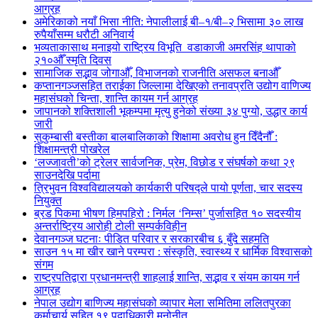
आग्रह
अमेरिकाको नयाँ भिसा नीति: नेपालीलाई बी–१/बी–२ भिसामा ३० लाख
रुपैयाँसम्म धरौटी अनिवार्य
भव्यताकासाथ मनाइयो राष्ट्रिय विभूति वडाकाजी अमरसिंह थापाको
२१०औँ स्मृति दिवस
सामाजिक सद्भाव जोगाऔँ, विभाजनको राजनीति असफल बनाऔँ
कप्तानगञ्जसहित तराईका जिल्लामा देखिएको तनावप्रति उद्योग वाणिज्य
महासंघको चिन्ता, शान्ति कायम गर्न आग्रह
जापानको शक्तिशाली भूकम्पमा मृत्यु हुनेको संख्या ३४ पुग्यो, उद्धार कार्य
जारी
सुकुम्बासी बस्तीका बालबालिकाको शिक्षामा अवरोध हुन दिँदैनौँ :
शिक्षामन्त्री पोखरेल
‘लज्जावती’को ट्रेलर सार्वजनिक, प्रेम, विछोड र संघर्षको कथा २९
साउनदेखि पर्दामा
त्रिभुवन विश्वविद्यालयको कार्यकारी परिषद्ले पायो पूर्णता, चार सदस्य
नियुक्त
ब्रड पिकमा भीषण हिमपहिरो : निर्मल ‘निम्स’ पुर्जासहित १० सदस्यीय
अन्तर्राष्ट्रिय आरोही टोली सम्पर्कविहीन
देवानगञ्ज घटनाः पीडित परिवार र सरकारबीच ६ बुँदे सहमति
साउन १५ मा खीर खाने परम्परा : संस्कृति, स्वास्थ्य र धार्मिक विश्वासको
संगम
राष्ट्रपतिद्वारा प्रधानमन्त्री शाहलाई शान्ति, सद्भाव र संयम कायम गर्न
आग्रह
नेपाल उद्योग बाणिज्य महासंघको व्यापार मेला समितिमा ललितपुरका
कर्माचार्य सहित १९ पदाधिकारी मनोनीत