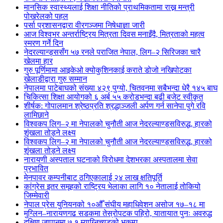
मानसिक स्वास्थ्यलाई शिक्षा नीतिको प्राथमिकतामा राख्न मन्त्री
पोखरेलको पहल
पर्सा प्रशासनद्वारा वीरगञ्जमा निषेधाज्ञा जारी
आज विश्वभर अन्तर्राष्ट्रिय मित्रता दिवस मनाइँदै, मित्रताको महत्व
स्मरण गर्ने दिन
नेदरल्यान्ड्ससँग ५७ रनले पराजित नेपाल, लिग–२ सिरिजका चारै
खेलमा हार
गुरु पूर्णिमामा आइकेओ क्योकुशिनकाई कराते डोजो नखिपोटका
खेलाडीद्वारा गुरु सम्मान
नेपालमा पाटेबाघको संख्या ४२९ पुग्यो, चितवनमा सबैभन्दा धेरै १४५ बाघ
चिकित्सा शिक्षा आयोगको ६ अर्ब ५५ करोडभन्दा बढी बजेट स्वीकृत
शीर्षक: गोपालमान श्रेष्ठप्रति श्रद्धाञ्जली अर्पण गर्न सानेपा पुगे रवि
लामिछाने
विश्वकप लिग–२ मा नेपालको चुनौती आज नेदरल्याण्ड्सविरुद्ध, हारको
शृंखला तोड्ने लक्ष्य
विश्वकप लिग–२ मा नेपालको चुनौती आज नेदरल्याण्ड्सविरुद्ध, हारको
शृंखला तोड्ने लक्ष्य
नारायणी अस्पताल घटनाको विरोधमा देशभरका अस्पतालमा सेवा
प्रभावित
मेनपावर कम्पनीबाट ठगिएकालाई २४ लाख क्षतिपूर्ति
कांग्रेस इतर समूहको राष्ट्रिय भेलाका लागि १० नेतालाई तोकियो
जिम्मेवारी
नेपाल प्रेस युनियनको १०औँ संघीय महाधिवेशन असोज १७–१८ मा
मुग्लिन–नारायणगढ सडकमा तेस्रोपटक पहिरो, यातायात पुनः अवरुद्ध
दक्षिण जापानमा ७.१ म्याग्निच्युडको भूकम्प