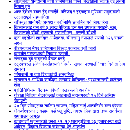
जाइकाको अनुदानमा बीपी राजमार्गको पिप्ले–बर्खेखोला सडक दुई लेनमा
निर्माण हुने
आज देशभर बकर ईद मनाइँदै, मस्जिद र इदगाहमा मुस्लिम समुदायको
उल्लासपूर्ण सहभागिता
जाँचबुझ आयोगकै अध्यक्ष कार्कीमाथि छानबिन गर्न सिफारिस
किसानलाई यस वर्ष ६ लाख मेट्रिक टन मल उपलब्ध गराइने, उखु
किसानको बाँकी भुक्तानी असारभित्र : मन्त्री चौधरी
पूजा महतोको शानदार अर्धशतक, चीनसामु नेपालले राख्यो १२६ रनको
लक्ष्य
वीरगन्जका मेयर राजेशमान विरूद्ध पक्राउ पुर्जी जारी
कमजोर पटकथाको शिकार ‘काजी’
संसद्का दुवै सदनको बैठक बस्दै
स्ट्रक्चरल इन्जिनियर्सहरुकाे ‘निर्माण सूचना प्रणाली’ चार दिने तालिम
सम्पन्न
‘गंगारानी’मा वर्षा शिवाकोटी अनुबन्धित
सुशासन र आर्थिक समृद्धिमा सरकार केन्द्रित : प्रधानमन्त्री वालेन्द्र
शाह
प्रतिनिधिसभा बैठकमा विपक्षी दलहरूको अवरोध
गोरखा मिडिया नेटवर्कलाई काठमाडौं महानगरको १५ दिने अन्तिम
चेतावनी
२० दिने सीपमूलक तालिम सम्पन्न, महिलालाई आत्मनिर्भर बन्न प्रेरणा
गोकर्णेश्वरका ३ वडामा बर्ड फ्लु पुष्टि, नगरपालिकाद्वारा उच्च सतर्कता
अपनाउन आग्रह
काठमाडौं महानगरको कक्षा ११–१२ छात्रवृत्तिमा २६ हजारभन्दा बढी
आवेदन, विज्ञान विषयमा सबैभन्दा धेरै आकर्षण