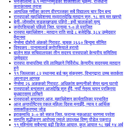
भेनेजुएलामा ७.१ म्याग्निच्युडको शक्तिशाली भूकम्प, राजधानी
कराकासमा त्रास
अत्यधिक गर्मीका कारण वीरगञ्जका सबै विद्यालय चार दिन बन्द
रास्वपाको महाधिवेशनमा मध्यरातदेखि मतदान सुरु, १८ सय मत खस्यो
बेनी–जोमसोम सडकखण्डमा पहिरो : इभी चालकको मृत्यु
क्रोएसियाको पहिलो जित, पानामा १-० ले पराजित
रास्वपा महाधिवेशन : मतदान राति साढे ८ बजेदेखि, ३८४ उम्मेदवार
मैदानमा
नेप्सेमा दोहोरो अंकको गिरावट, सूचक २६६० बिन्दुमा सीमित
विश्वकप : पानामालाई क्रोएसियाले हरायो
बालेन शाह सचिवालयका तीन सदस्य रास्वपाको केन्द्रीय समितिमा
उम्मेदवार
रास्वपा सभापतिमा रवि लामिछाने निर्विरोध, केन्द्रीय सदस्यमा मतदान
हुने
११ जिल्लाका ८२ स्थानमा बर्ड फ्लु संक्रमण, विभागद्वारा उच्च सतर्कता
अपनाउन आग्रह
नेप्सेमा २६ अङ्कको गिरावट, अधिकांश कम्पनीको शेयर मूल्य घट्यो
रास्वपाको बन्दसत्र आजदेखि सुरु हुँदै, नयाँ नेतृत्व चयन प्रक्रिया
बुधबारसम्म लम्बिने
रास्वपाको बन्दसत्र आज, महाधिवेशन कार्यतालिका प्रभावित
आज अन्तर्राष्ट्रिय एकल महिला दिवस मनाइँदै, न्याय र आर्थिक
सशक्तीकरणमा जोड
इराकमाथि ३–० को सहज जित, फ्रान्स नकआउट चरणमा प्रवेश
सम्पत्ति शुद्धीकरण आरोपमा एमाले उपाध्यक्ष विष्णु पौडेल पक्राउ
११ महिनामा सबैभन्दा बढी डिजेल आयात, कुल आयात १८ खर्ब ९४ अर्ब