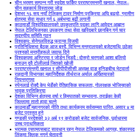
चीन भ्रमण सम्पन्न गरी स्वदेश फर्किए परराष्ट्रमन्त्री खनाल, नेपाल–
चीन सहकार्य विस्तारमा जोड
देशभर १६ सय नयाँ टेलिकम टावर निर्माण प्रक्रिया अघि बढ्यो, ग्रामीण
क्षेत्रमा सेवा सुधार गर्न ६ अर्बभन्दा बढी लगानी
काठमाडौं विश्वविद्यालयको उपकुलपति पदका लागि आवेदन आह्वान
नेपाल टेलिभिजनका उपकरण तथा सेवा खरिदबारे छानबिन गर्न चार
सदस्यीय समिति गठन
विश्वकप: सेनेगलविरुद्ध फ्रान्स विजयी
प्रतिनिधिसभा बैठक आज बस्दै, विभिन्न मन्त्रालयको बजेटमाथि उठेका
प्रश्नको मन्त्रीहरूले जवाफ दिने
विश्वकपमा अस्ट्रिया र जोर्डन भिड्दै : दोस्रो चरणको आशा बलियो
बनाउन दुवै टोलीलाई जितको खोजी
परराष्ट्रमन्त्री खनाल र सीपीपीसीसी अध्यक्ष वाङ हुनिङबीच भेटवार्ता
राहदानी विभागका महानिर्देशक तीर्थराज अर्याल अख्तियारको
नियन्त्रणमा
स्पेनलाई रोक्दै केप भेर्डेको ऐतिहासिक सफलता, गोलरक्षक भोजिन्हाको
भावुक प्रतिक्रिया
देशका विभिन्न क्षेत्रमा वर्षा र हिमपातको सम्भावना, तराईका केही
जिल्लामा तातो हावा चल्ने
काठमाडौँ महानगरको नीति तथा कार्यक्रम सर्वसम्मत पारित, असार ४ मा
बजेट प्रस्तुत हुने
गण्डकी प्रदेशको ३२ अर्ब ९९ करोडको बजेट सार्वजनिक, पूर्वाधारमा
उच्च प्राथमिकता
भ्रामक एसएमएसबाट सावधान रहन नेपाल टेलिकमको आग्रह, शंकास्पद
लिंकमा क्लिक नगर्न चेतावनी