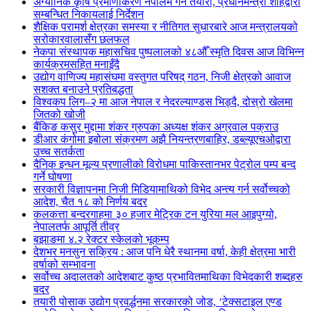
अर्ग्यानिक कृषि प्रमाणीकरण नेपालमै गर्ने तयारी, प्रधानमन्त्री शाहद्वारा
सम्बन्धित निकायलाई निर्देशन
शैक्षिक परामर्श क्षेत्रका समस्या र नीतिगत सुधारबारे आज मन्त्रालयको
सरोकारवालासँग छलफल
नेकपा संस्थापक महासचिव पुष्पलालको ४८औँ स्मृति दिवस आज विभिन्न
कार्यक्रमसहित मनाइँदै
उद्योग वाणिज्य महासंघमा वस्तुगत परिषद् गठन, निजी क्षेत्रको आवाज
सशक्त बनाउने प्रतिबद्धता
विश्वकप लिग–२ मा आज नेपाल र नेदरल्याण्डस भिड्दै, दोस्रो खेलमा
जितको खोजी
बैंकिङ कसुर मुद्दामा शंकर ग्रुपका अध्यक्ष शंकर अग्रवाल पक्राउ
डीआर कंगोमा इबोला संक्रमण अझै नियन्त्रणबाहिर, डब्ल्यूएचओद्वारा
उच्च सतर्कता
दैनिक इन्धन मूल्य प्रणालीको विरोधमा पाकिस्तानभर पेट्रोल पम्प बन्द
गर्ने घोषणा
सरकारी विज्ञापनमा निजी मिडियामाथिको विभेद अन्त्य गर्न सर्वोच्चको
आदेश, चैत १८ को निर्णय बदर
कलकत्ता बन्दरगाहमा ३० हजार मेट्रिक टन युरिया मल आइपुग्यो,
नेपालतर्फ आपूर्ति तीव्र
बझाङमा ४.२ रेक्टर स्केलको भूकम्प
देशभर मनसुन सक्रिय : आज पनि धेरै स्थानमा वर्षा, केही क्षेत्रमा भारी
वर्षाको सम्भावना
सर्वोच्च अदालतको आदेशबाट कुष्ठ प्रभावितमाथिका विभेदकारी शब्दहरु
बदर
तयारी पोसाक उद्योग प्रवर्द्धनमा सरकारको जोड, ‘टेक्सटाइल एण्ड