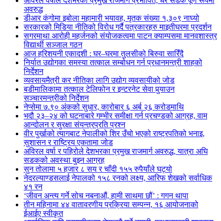
अविरल वर्षाले देशभरका प्रमुख राजमार्ग प्रभावित, धेरै सडक पूर्ण रूपमा
अवरुद्ध
डीआर कंगोमा इबोला महामारी भयावह, मृतक संख्या १,३०९ नाघ्यो
सरकारको मिडिया नीतिको विरोध गर्दै पत्रकारहरु माइतीघरमा प्रदर्शन
सगरमाथा आरोही महर्जनको संयोजकत्वमा पाटन क्याम्पसमा मानवशास्त्र
विद्यार्थी सञ्जाल गठन
आज हरिशयनी एकादशी : घर–घरमा तुलसीको बिरुवा सारिँदै
निर्यात उद्योगका समस्या तत्काल सम्बोधन गर्न प्रधानमन्त्री शाहको
निर्देशन
व्यवसायमैत्री कर नीतिका लागि उद्योग व्यवसायीको जोड
बडीमालिकामा तत्काल टेलिफोन र इन्टरनेट सेवा पुर्‍याउन
सञ्चारमन्त्रीको निर्देशन
नेप्सेमा ७.९० अंकको सुधार, कारोबार ६ अर्ब २६ करोडमाथि
भदौ २३–२४ को घटनाबारे गम्भीर समीक्षा गर्न प्रचण्डको आग्रह, वाम
आन्दोलन र सुरक्षा संयन्त्रप्रति प्रश्न
वीर पुर्खाको त्यागबाट नेपालीको शिर उँचो भएको राष्ट्रपतिको भनाइ,
सुशासन र राष्ट्रिय एकतामा जोड
अविरल वर्षा र पहिरोले देशभरका प्रमुख राजमार्ग अवरुद्ध, यात्रा अघि
सडकको अवस्था बुझ्न आग्रह
सुन तोलामा ५ हजार ८ सय र चाँदी १५५ रुपैयाँले घट्यो
नेदरल्याण्डसलाई नेपालको १५८ रनको लक्ष्य, आरिफ शेखको सर्वाधिक
४१ रन
‘जीवन अन्त्य गर्ने सोच नबनाऔं, हामी साथमा छौं’ : गगन थापा
तीन महिनामा ४४ वातावरणीय प्रक्रिया सम्पन्न, १६ आयोजनाको
ईआईए स्वीकृत