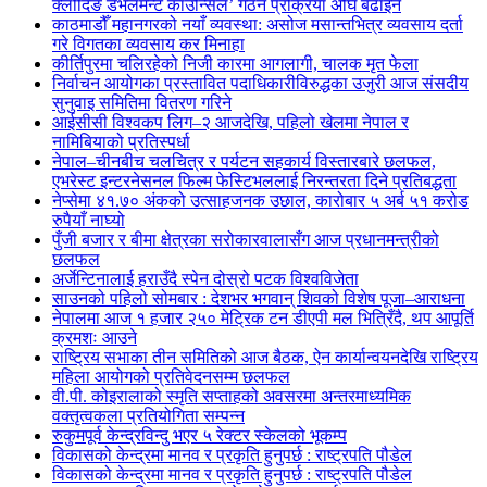
क्लोदिङ डेभलमेन्ट काउन्सिल’ गठन प्रक्रिया अघि बढाइने
काठमाडौँ महानगरको नयाँ व्यवस्था: असोज मसान्तभित्र व्यवसाय दर्ता
गरे विगतका व्यवसाय कर मिनाहा
कीर्तिपुरमा चलिरहेको निजी कारमा आगलागी, चालक मृत फेला
निर्वाचन आयोगका प्रस्तावित पदाधिकारीविरुद्धका उजुरी आज संसदीय
सुनुवाइ समितिमा वितरण गरिने
आईसीसी विश्वकप लिग–२ आजदेखि, पहिलो खेलमा नेपाल र
नामिबियाको प्रतिस्पर्धा
नेपाल–चीनबीच चलचित्र र पर्यटन सहकार्य विस्तारबारे छलफल,
एभरेस्ट इन्टरनेसनल फिल्म फेस्टिभललाई निरन्तरता दिने प्रतिबद्धता
नेप्सेमा ४१.७० अंकको उत्साहजनक उछाल, कारोबार ५ अर्ब ५१ करोड
रुपैयाँ नाघ्यो
पुँजी बजार र बीमा क्षेत्रका सरोकारवालासँग आज प्रधानमन्त्रीको
छलफल
अर्जेन्टिनालाई हराउँदै स्पेन दोस्रो पटक विश्वविजेता
साउनको पहिलो सोमबार : देशभर भगवान् शिवको विशेष पूजा–आराधना
नेपालमा आज १ हजार २५० मेट्रिक टन डीएपी मल भित्रिँदै, थप आपूर्ति
क्रमशः आउने
राष्ट्रिय सभाका तीन समितिको आज बैठक, ऐन कार्यान्वयनदेखि राष्ट्रिय
महिला आयोगको प्रतिवेदनसम्म छलफल
वी.पी. कोइरालाको स्मृति सप्ताहको अवसरमा अन्तरमाध्यमिक
वक्तृत्वकला प्रतियोगिता सम्पन्न
रुकुमपूर्व केन्द्रविन्दु भएर ५ रेक्टर स्केलको भूकम्प
विकासको केन्द्रमा मानव र प्रकृति हुनुपर्छ : राष्ट्रपति पौडेल
विकासको केन्द्रमा मानव र प्रकृति हुनुपर्छ : राष्ट्रपति पौडेल