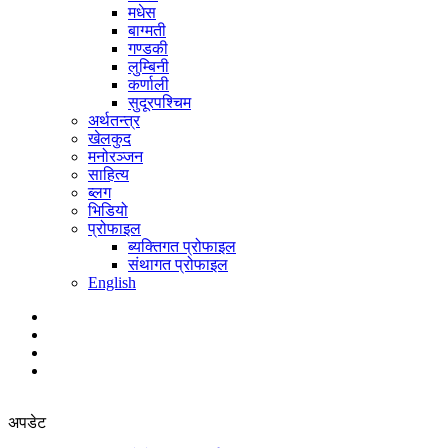
मधेस
बाग्मती
गण्डकी
लुम्बिनी
कर्णाली
सुदूरपश्चिम
अर्थतन्त्र
खेलकुद
मनोरञ्जन
साहित्य
ब्लग
भिडियो
प्रोफाइल
ब्यक्तिगत प्रोफाइल
संथागत प्रोफाइल
English
अपडेट