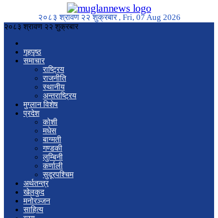
२०८३ श्रावण २२ शुक्रबार , Fri, 07 Aug 2026
२०८३ श्रावण २२ शुक्रबार
गृहपृष्ठ
समाचार
राष्ट्रिय
राजनीति
स्थानीय
अन्तराष्ट्रिय
मुग्लान विशेष
प्रदेश
कोशी
मधेस
बाग्मती
गण्डकी
लुम्बिनी
कर्णाली
सुदूरपश्चिम
अर्थतन्त्र
खेलकुद
मनोरञ्जन
साहित्य