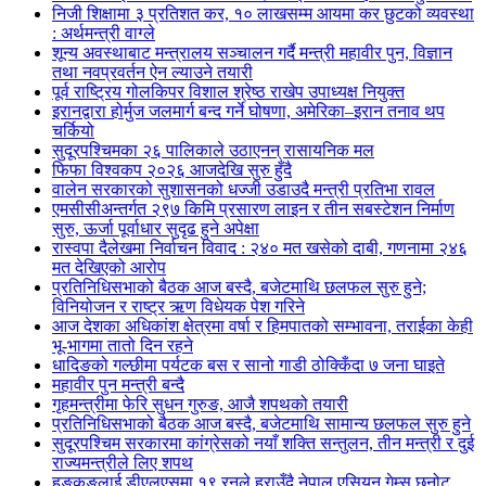
निजी शिक्षामा ३ प्रतिशत कर, १० लाखसम्म आयमा कर छुटको व्यवस्था
: अर्थमन्त्री वाग्ले
शून्य अवस्थाबाट मन्त्रालय सञ्चालन गर्दै मन्त्री महावीर पुन, विज्ञान
तथा नवप्रवर्तन ऐन ल्याउने तयारी
पूर्व राष्ट्रिय गोलकिपर विशाल श्रेष्ठ राखेप उपाध्यक्ष नियुक्त
इरानद्वारा होर्मुज जलमार्ग बन्द गर्ने घोषणा, अमेरिका–इरान तनाव थप
चर्कियो
सुदूरपश्चिमका २६ पालिकाले उठाएनन् रासायनिक मल
फिफा विश्वकप २०२६ आजदेखि सुरु हुँदै
वालेन सरकारको सुशासनको धज्जी उडाउदै मन्त्री प्रतिभा रावल
एमसीसीअन्तर्गत २९७ किमि प्रसारण लाइन र तीन सबस्टेशन निर्माण
सुरु, ऊर्जा पूर्वाधार सुदृढ हुने अपेक्षा
रास्वपा दैलेखमा निर्वाचन विवाद : २४० मत खसेको दाबी, गणनामा २४६
मत देखिएको आरोप
प्रतिनिधिसभाको बैठक आज बस्दै, बजेटमाथि छलफल सुरु हुने;
विनियोजन र राष्ट्र ऋण विधेयक पेश गरिने
आज देशका अधिकांश क्षेत्रमा वर्षा र हिमपातको सम्भावना, तराईका केही
भू-भागमा तातो दिन रहने
धादिङको गल्छीमा पर्यटक बस र सानो गाडी ठोक्किँदा ७ जना घाइते
महावीर पुन मन्त्री बन्दै
गृहमन्त्रीमा फेरि सुधन गुरुङ, आजै शपथको तयारी
प्रतिनिधिसभाको बैठक आज बस्दै, बजेटमाथि सामान्य छलफल सुरु हुने
सुदूरपश्चिम सरकारमा कांग्रेसको नयाँ शक्ति सन्तुलन, तीन मन्त्री र दुई
राज्यमन्त्रीले लिए शपथ
हङकङलाई डीएलएसमा १९ रनले हराउँदै नेपाल एसियन गेम्स छनोट