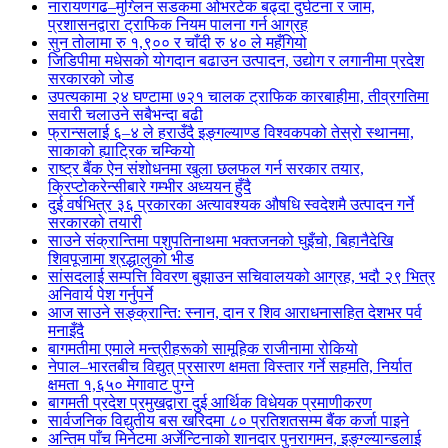
नारायणगढ–मुग्लिन सडकमा ओभरटेक बढ्दा दुर्घटना र जाम,
प्रशासनद्वारा ट्राफिक नियम पालना गर्न आग्रह
सुन तोलामा रु १,९०० र चाँदी रु ४० ले महँगियो
जिडिपीमा मधेसको योगदान बढाउन उत्पादन, उद्योग र लगानीमा प्रदेश
सरकारको जोड
उपत्यकामा २४ घण्टामा ७२१ चालक ट्राफिक कारबाहीमा, तीव्रगतिमा
सवारी चलाउने सबैभन्दा बढी
फ्रान्सलाई ६–४ ले हराउँदै इङ्गल्याण्ड विश्वकपको तेस्रो स्थानमा,
साकाको ह्याट्रिक चम्कियो
राष्ट्र बैंक ऐन संशोधनमा खुला छलफल गर्न सरकार तयार,
क्रिप्टोकरेन्सीबारे गम्भीर अध्ययन हुँदै
दुई वर्षभित्र ३६ प्रकारका अत्यावश्यक औषधि स्वदेशमै उत्पादन गर्ने
सरकारको तयारी
साउने संक्रान्तिमा पशुपतिनाथमा भक्तजनको घुइँचो, बिहानैदेखि
शिवपूजामा श्रद्धालुको भीड
सांसदलाई सम्पत्ति विवरण बुझाउन सचिवालयको आग्रह, भदौ २९ भित्र
अनिवार्य पेश गर्नुपर्ने
आज साउने सङ्क्रान्ति: स्नान, दान र शिव आराधनासहित देशभर पर्व
मनाइँदै
बागमतीमा एमाले मन्त्रीहरूको सामूहिक राजीनामा रोकियो
नेपाल–भारतबीच विद्युत् प्रसारण क्षमता विस्तार गर्ने सहमति, निर्यात
क्षमता १,६५० मेगावाट पुग्ने
बागमती प्रदेश प्रमुखद्वारा दुई आर्थिक विधेयक प्रमाणीकरण
सार्वजनिक विद्युतीय बस खरिदमा ८० प्रतिशतसम्म बैंक कर्जा पाइने
अन्तिम पाँच मिनेटमा अर्जेन्टिनाको शानदार पुनरागमन, इङ्ग्ल्यान्डलाई