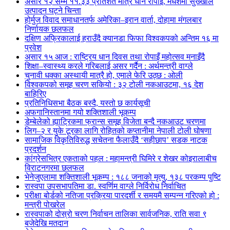
असार १२ सम्म ११.३३ प्रतिशत मात्रै धान रोपाइँ, मधेशमा सुख्खाले
उत्पादन घट्ने चिन्ता
होर्मुज विवाद समाधानतर्फ अमेरिका–इरान वार्ता, दोहामा मंगलबार
निर्णायक छलफल
दक्षिण अफ्रिकालाई हराउँदै क्यानडा फिफा विश्वकपको अन्तिम १६ मा
प्रवेश
असार १५ आज : राष्ट्रिय धान दिवस तथा रोपाइँ महोत्सव मनाइँदै
शिक्षा–स्वास्थ्य करले गरिबलाई असर गर्दैन : अर्थमन्त्री वाग्ले
चुनावी धक्का अस्थायी मात्रै हो, एमाले फेरि उठ्छ : ओली
विश्वकपको समूह चरण सकियो : ३२ टोली नकआउटमा, १६ देश
बाहिरिए
प्रतिनिधिसभा बैठक बस्दै, यस्तो छ कार्यसूची
अफगानिस्तानमा गयो शक्तिशाली भूकम्प
डेम्बेलेको ह्याट्रिकमा फ्रान्स समूह विजेता बन्दै नकआउट चरणमा
लिग–२ र युके टूरका लागि रोहितको कप्तानीमा नेपाली टोली घोषणा
सामाजिक विकृतिविरुद्ध सचेतना फैलाउँदै ‘सहीछाप’ सडक नाटक
प्रदर्शन
कांग्रेसभित्र एकताको पहल : महामन्त्री घिमिरे र शेखर कोइरालाबीच
विराटनगरमा छलफल
भेनेजुएलामा शक्तिशाली भूकम्प : १८८ जनाको मृत्यु, १३८ परकम्प पुष्टि
रास्वपा उपसभापतिमा डा. स्वर्णिम वाग्ले निर्विरोध निर्वाचित
परीक्षा बोर्डको नतिजा प्रक्रिया पारदर्शी र समयमै सम्पन्न गरिएको हो :
मन्त्री पोखरेल
रास्वपाको दोस्रो चरण निर्वाचन तालिका सार्वजनिक, राति सवा ९
बजेदेखि मतदान