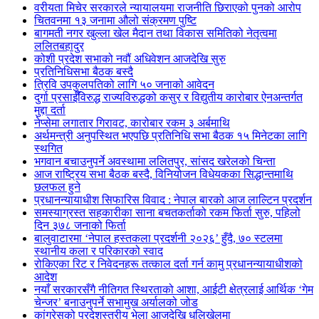
वरीयता मिचेर सरकारले न्यायालयमा राजनीति छिराएको पुनको आरोप
चितवनमा १३ जनामा औलो संक्रमण पुष्टि
बागमती नगर खुल्ला खेल मैदान तथा विकास समितिको नेतृत्वमा
ललितबहादुर
कोशी प्रदेश सभाको नवौं अधिवेशन आजदेखि सुरु
प्रतिनिधिसभा बैठक बस्दै
त्रिवि उपकुलपतिको लागि ५० जनाको आवेदन
दुर्गा प्रसाईँविरुद्ध राज्यविरुद्धको कसुर र विद्युतीय कारोबार ऐनअन्तर्गत
मुद्दा दर्ता
नेप्सेमा लगातार गिरावट, कारोबार रकम ३ अर्बमाथि
अर्थमन्त्री अनुपस्थित भएपछि प्रतिनिधि सभा बैठक १५ मिनेटका लागि
स्थगित
भगवान बचाउनुपर्ने अवस्थामा ललितपुर, सांसद खरेलको चिन्ता
आज राष्ट्रिय सभा बैठक बस्दै, विनियोजन विधेयकका सिद्धान्तमाथि
छलफल हुने
प्रधानन्यायाधीश सिफारिस विवाद : नेपाल बारको आज लाल्टिन प्रदर्शन
समस्याग्रस्त सहकारीका साना बचतकर्ताको रकम फिर्ता सुरु, पहिलो
दिन ३७८ जनाको फिर्ता
बालुवाटारमा ‘नेपाल हस्तकला प्रदर्शनी २०२६’ हुँदै, ७० स्टलमा
स्थानीय कला र परिकारको स्वाद
रोकिएका रिट र निवेदनहरू तत्काल दर्ता गर्न कामु प्रधानन्यायाधीशको
आदेश
नयाँ सरकारसँगै नीतिगत स्थिरताको आशा, आईटी क्षेत्रलाई आर्थिक ‘गेम
चेन्जर’ बनाउनुपर्ने सभामुख अर्यालको जोड
कांग्रेसको प्रदेशस्तरीय भेला आजदेखि धुलिखेलमा