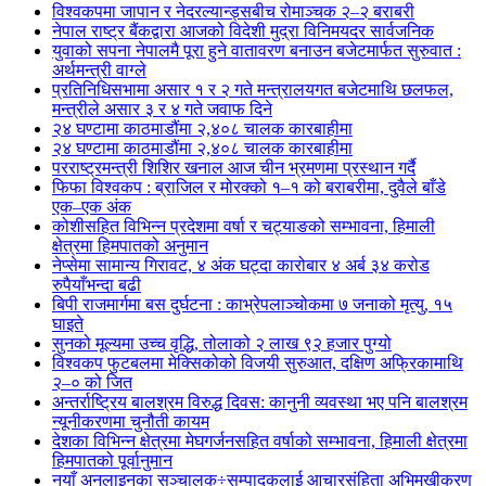
विश्वकपमा जापान र नेदरल्यान्ड्सबीच रोमाञ्चक २–२ बराबरी
नेपाल राष्ट्र बैंकद्वारा आजको विदेशी मुद्रा विनिमयदर सार्वजनिक
युवाको सपना नेपालमै पूरा हुने वातावरण बनाउन बजेटमार्फत सुरुवात :
अर्थमन्त्री वाग्ले
प्रतिनिधिसभामा असार १ र २ गते मन्त्रालयगत बजेटमाथि छलफल,
मन्त्रीले असार ३ र ४ गते जवाफ दिने
२४ घण्टामा काठमाडौंमा २,४०८ चालक कारबाहीमा
२४ घण्टामा काठमाडौंमा २,४०८ चालक कारबाहीमा
परराष्ट्रमन्त्री शिशिर खनाल आज चीन भ्रमणमा प्रस्थान गर्दै
फिफा विश्वकप : ब्राजिल र मोरक्को १–१ को बराबरीमा, दुवैले बाँडे
एक–एक अंक
कोशीसहित विभिन्न प्रदेशमा वर्षा र चट्याङको सम्भावना, हिमाली
क्षेत्रमा हिमपातको अनुमान
नेप्सेमा सामान्य गिरावट, ४ अंक घट्दा कारोबार ४ अर्ब ३४ करोड
रुपैयाँभन्दा बढी
बिपी राजमार्गमा बस दुर्घटना : काभ्रेपलाञ्चोकमा ७ जनाको मृत्यु, १५
घाइते
सुनको मूल्यमा उच्च वृद्धि, तोलाको २ लाख ९२ हजार पुग्यो
विश्वकप फुटबलमा मेक्सिकोको विजयी सुरुआत, दक्षिण अफ्रिकामाथि
२–० को जित
अन्तर्राष्ट्रिय बालश्रम विरुद्ध दिवस: कानुनी व्यवस्था भए पनि बालश्रम
न्यूनीकरणमा चुनौती कायम
देशका विभिन्न क्षेत्रमा मेघगर्जनसहित वर्षाको सम्भावना, हिमाली क्षेत्रमा
हिमपातको पूर्वानुमान
नयाँ अनलाइनका सञ्चालक÷सम्पादकलाई आचारसंहिता अभिमुखीकरण