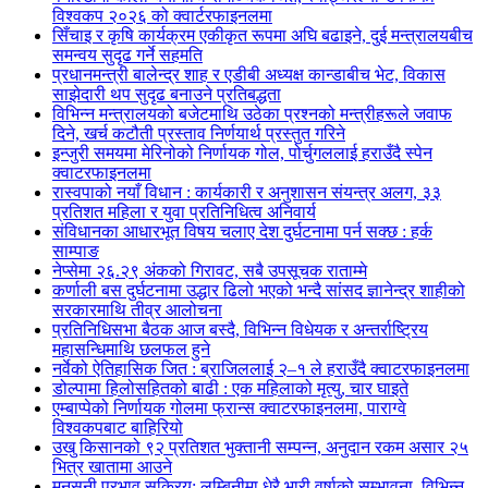
विश्वकप २०२६ को क्वार्टरफाइनलमा
सिँचाइ र कृषि कार्यक्रम एकीकृत रूपमा अघि बढाइने, दुई मन्त्रालयबीच
समन्वय सुदृढ गर्ने सहमति
प्रधानमन्त्री बालेन्द्र शाह र एडीबी अध्यक्ष कान्डाबीच भेट, विकास
साझेदारी थप सुदृढ बनाउने प्रतिबद्धता
विभिन्न मन्त्रालयको बजेटमाथि उठेका प्रश्नको मन्त्रीहरूले जवाफ
दिने, खर्च कटौती प्रस्ताव निर्णयार्थ प्रस्तुत गरिने
इन्जुरी समयमा मेरिनोको निर्णायक गोल, पोर्चुगललाई हराउँदै स्पेन
क्वाटरफाइनलमा
रास्वपाको नयाँ विधान : कार्यकारी र अनुशासन संयन्त्र अलग, ३३
प्रतिशत महिला र युवा प्रतिनिधित्व अनिवार्य
संविधानका आधारभूत विषय चलाए देश दुर्घटनामा पर्न सक्छ : हर्क
साम्पाङ
नेप्सेमा २६.२९ अंकको गिरावट, सबै उपसूचक राताम्मे
कर्णाली बस दुर्घटनामा उद्धार ढिलो भएको भन्दै सांसद ज्ञानेन्द्र शाहीको
सरकारमाथि तीव्र आलोचना
प्रतिनिधिसभा बैठक आज बस्दै, विभिन्न विधेयक र अन्तर्राष्ट्रिय
महासन्धिमाथि छलफल हुने
नर्वेको ऐतिहासिक जित : ब्राजिललाई २–१ ले हराउँदै क्वाटरफाइनलमा
डोल्पामा हिलोसहितको बाढी : एक महिलाको मृत्यु, चार घाइते
एम्बाप्पेको निर्णायक गोलमा फ्रान्स क्वाटरफाइनलमा, पाराग्वे
विश्वकपबाट बाहिरियो
उखु किसानको ९२ प्रतिशत भुक्तानी सम्पन्न, अनुदान रकम असार २५
भित्र खातामा आउने
मनसुनी प्रभाव सक्रिय: लुम्बिनीमा धेरै भारी वर्षाको सम्भावना, विभिन्न