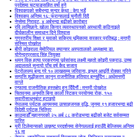
प्रदेशमा चट्याङसहित वर्षा हुने
विश्वकपको सबैभन्दा सुन्दर कथा : केप भर्डे
विश्वकप अन्तिम १६: फ्रान्सलाई चुनाैती दिदै
नेप्सेमा गिरावट, ४ अर्बभन्दा बढीको कारोबार
रवि लामिछाने: खोला किनार व्यवस्थापनको अस्थायी कठिनाइले
दीर्घकालीन समाधान दिने विश्वास
गुणस्तरीय शिक्षा र युवाको सक्रिय भूमिकामा सरकार प्रतिबद्ध : मन्त्री
सस्मित पोखरेल
बीपी कोइराला मेमोरियल क्यान्सर अस्पतालको अध्यक्षमा डा.
योगेन्द्रप्रसाद सिंह नियुक्त
थमन विक हत्या प्रकरणमा पूर्वसांसद लक्ष्मी महतो कोइरी पक्राउ, उच्च
अदालतले सुनायो पाँच वर्ष कैद सजाय
पेट्रोलपम्प बन्द गरे १० लाखसम्म जरिवाना, इन्धन आपूर्ति रोक्का गरिने
सम्पत्ति शुद्धीकरण कानुन राजनीतिक हतियार बन्नुहुँदैन : अर्थमन्त्री
वाग्ले
एन्फामा राजनीतिक हस्तक्षेप हुन दिँदैनौं : मन्त्री पोखरेल
चितवनमा अनुमति बिना कालो स्टिकर प्रयोगमा रोक, १५०
सवारीसाधनबाट हटाइयो
नेपालमा पर्यटक आगमनमा उत्साहजनक वृद्धि, जुनमा ९१ हजारभन्दा बढी
विदेशी पर्यटक भित्रिए
काठमाडौँ महानगरको २५ अर्ब ८८ करोडभन्दा बढीको बजेट सर्वसम्मत
पारित
युरी टिलेमान्सको उत्कृष्ट प्रदर्शनमा सेनेगललाई हराउँदै बेल्जियम अन्तिम
१६ मा