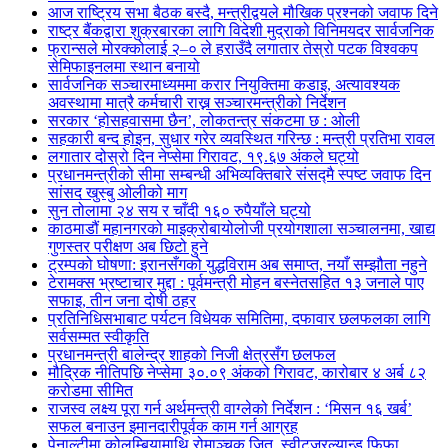
आज राष्ट्रिय सभा बैठक बस्दै, मन्त्रीद्वयले मौखिक प्रश्नको जवाफ दिने
राष्ट्र बैंकद्वारा शुक्रबारका लागि विदेशी मुद्राको विनिमयदर सार्वजनिक
फ्रान्सले मोरक्कोलाई २–० ले हराउँदै लगातार तेस्रो पटक विश्वकप
सेमिफाइनलमा स्थान बनायो
सार्वजनिक सञ्चारमाध्यममा करार नियुक्तिमा कडाइ, अत्यावश्यक
अवस्थामा मात्रै कर्मचारी राख्न सञ्चारमन्त्रीको निर्देशन
सरकार ‘होसहवासमा छैन’, लोकतन्त्र संकटमा छ : ओली
सहकारी बन्द होइन, सुधार गरेर व्यवस्थित गरिन्छ : मन्त्री प्रतिभा रावल
लगातार दोस्रो दिन नेप्सेमा गिरावट, १९.६७ अंकले घट्यो
प्रधानमन्त्रीको सीमा सम्बन्धी अभिव्यक्तिबारे संसद्मै स्पष्ट जवाफ दिन
सांसद खुस्बु ओलीको माग
सुन तोलामा २४ सय र चाँदी १६० रुपैयाँले घट्यो
काठमाडौं महानगरको माइक्रोबायोलोजी प्रयोगशाला सञ्चालनमा, खाद्य
गुणस्तर परीक्षण अब छिटो हुने
ट्रम्पको घोषणा: इरानसँगको युद्धविराम अब समाप्त, नयाँ सम्झौता नहुने
टेरामक्स भ्रष्टाचार मुद्दा : पूर्वमन्त्री मोहन बस्नेतसहित १३ जनाले पाए
सफाइ, तीन जना दोषी ठहर
प्रतिनिधिसभाबाट पर्यटन विधेयक समितिमा, दफावार छलफलका लागि
सर्वसम्मत स्वीकृति
प्रधानमन्त्री बालेन्द्र शाहको निजी क्षेत्रसँग छलफल
मौद्रिक नीतिपछि नेप्सेमा ३०.०९ अंकको गिरावट, कारोबार ४ अर्ब ८२
करोडमा सीमित
राजस्व लक्ष्य पूरा गर्न अर्थमन्त्री वाग्लेको निर्देशन : ‘मिसन १६ खर्ब’
सफल बनाउन इमानदारीपूर्वक काम गर्न आग्रह
पेनाल्टीमा कोलम्बियामाथि रोमाञ्चक जित, स्वीट्जरल्यान्ड फिफा