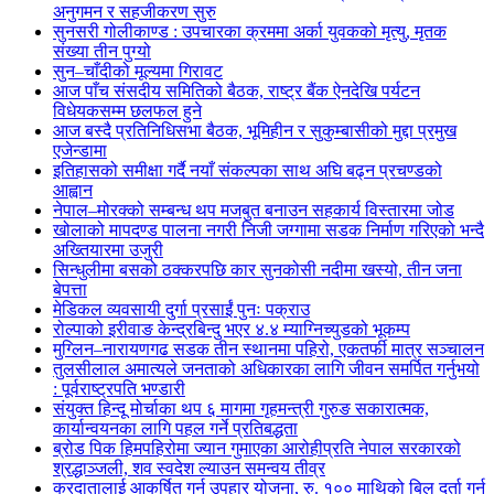
अनुगमन र सहजीकरण सुरु
सुनसरी गोलीकाण्ड : उपचारका क्रममा अर्का युवकको मृत्यु, मृतक
संख्या तीन पुग्यो
सुन–चाँदीको मूल्यमा गिरावट
आज पाँच संसदीय समितिको बैठक, राष्ट्र बैंक ऐनदेखि पर्यटन
विधेयकसम्म छलफल हुने
आज बस्दै प्रतिनिधिसभा बैठक, भूमिहीन र सुकुम्बासीको मुद्दा प्रमुख
एजेन्डामा
इतिहासको समीक्षा गर्दै नयाँ संकल्पका साथ अघि बढ्न प्रचण्डको
आह्वान
नेपाल–मोरक्को सम्बन्ध थप मजबुत बनाउन सहकार्य विस्तारमा जोड
खोलाको मापदण्ड पालना नगरी निजी जग्गामा सडक निर्माण गरिएको भन्दै
अख्तियारमा उजुरी
सिन्धुलीमा बसको ठक्करपछि कार सुनकोसी नदीमा खस्यो, तीन जना
बेपत्ता
मेडिकल व्यवसायी दुर्गा प्रसाईं पुनः पक्राउ
रोल्पाको इरीवाङ केन्द्रबिन्दु भएर ४.४ म्याग्निच्युडको भूकम्प
मुग्लिन–नारायणगढ सडक तीन स्थानमा पहिरो, एकतर्फी मात्र सञ्चालन
तुलसीलाल अमात्यले जनताको अधिकारका लागि जीवन समर्पित गर्नुभयो
: पूर्वराष्ट्रपति भण्डारी
संयुक्त हिन्दू मोर्चाका थप ६ मागमा गृहमन्त्री गुरुङ सकारात्मक,
कार्यान्वयनका लागि पहल गर्ने प्रतिबद्धता
ब्रोड पिक हिमपहिरोमा ज्यान गुमाएका आरोहीप्रति नेपाल सरकारको
श्रद्धाञ्जली, शव स्वदेश ल्याउन समन्वय तीव्र
करदातालाई आकर्षित गर्न उपहार योजना, रु. १०० माथिको बिल दर्ता गर्न