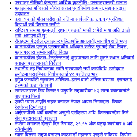
परराष्ट्र नीतिको केन्द्रमा आर्थिक कूटनीति : परराष्ट्रमन्त्री खनाल
महाङ्काल मन्दिरको चौघेरा सत्तल पुनःनिर्माण सम्पन्न, महानगरद्वारा
उद्घाटन
कक्षा १२ को मौका परीक्षाको नतिजा सार्वजनिक, ८१.१९ प्रतिशत
विद्यार्थी सबै विषयमा उत्तीर्ण
राष्ट्रिय सभामा गृहमन्त्री सुधन गुरुङको माफी : ‘मेरो भाषा अलि ठाडो
भयो, क्षमाप्रार्थी छु’
रौतहटमा पेट्रोल ट्याङ्कर पल्टिएपछि आगलागी, मानवीय क्षति भएन
काठमाडौंका प्रमुख प्रशासकीय अधिकृत सरोज गुरागाईं सेवा निवृत्त,
महानगरद्वारा सम्मानसहित बिदाइ
काठमाडौंका होटल–रेस्टुरेन्टलाई धुम्रपानका लागि छुट्टै स्थान अनिवार्य
बनाउन प्रशासनको निर्देशन
स्थानीय तह निर्वाचनका लागि रास्वपाको नयाँ कार्यविधि, उम्मेदवार
छनोटमा प्रारम्भिक निर्वाचनलाई ४० प्रतिशत भार
हर्मुज जलघाँटी खुलाउन अमेरिका–इरान वार्ता अन्तिम चरणमा, इरानलाई
ट्रम्पको कडा चेतावनी
समस्याग्रस्त शिव शिखर र पशुपति सहकारीका ४२ साना बचतकर्ताले
पाए बचत फिर्ता
एलपी ग्यास आपूर्ति सहज बनाउन नेपाल आयल निगमद्वारा ‘क्विक
रेस्पोन्स टिम’ गठन
आईएसपीको अर्बौं बक्यौता असुली प्रक्रिया अघि, किस्ताबन्दीमा तिर्न
सेवा प्रदायकको प्रस्ताव
नेप्सेमा लगातार दोस्रो दिन गिरावट, २१.१५ अंक घट्दा कारोबार ४ अर्ब
रुपैयाँमाथि
ग्यास वितरण सहज बनाउन काठमाडौं महानगर प्रहरी सक्रिय, डिपोमा