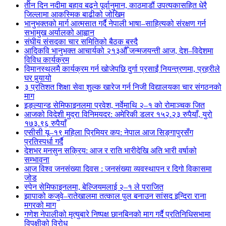
तीन दिन नदीमा बहाव बढ्ने पूर्वानुमान, काठमाडौं उपत्यकासहित धेरै
जिल्लामा आकस्मिक बाढीको जोखिम
भानुभक्तको मार्ग आत्मसात गर्दै नेपाली भाषा–साहित्यको संरक्षण गर्न
सभामुख अर्यालको आह्वान
संघीय संसदका चार समितिको बैठक बस्दै
आदिकवि भानुभक्त आचार्यको २१३औँ जन्मजयन्ती आज, देश–विदेशमा
विविध कार्यक्रम
विमानस्थलमै कार्यक्रम गर्न खोजेपछि दुर्गा प्रसाईं नियन्त्रणमा, प्रहरीले
घर पुर्‍यायो
३ प्रतिशत शिक्षा सेवा शुल्क खारेज गर्न निजी विद्यालयका चार संगठनको
माग
इङ्ल्यान्ड सेमिफाइनलमा प्रवेश, नर्वेमाथि २–१ को रोमाञ्चक जित
आजको विदेशी मुद्रा विनिमयदर: अमेरिकी डलर १५२.२३ रुपैयाँ, युरो
१७३.९६ रुपैयाँ
एसीसी यू–१९ महिला प्रिमियर कप: नेपाल आज सिङ्गापुरसँग
प्रतिस्पर्धा गर्दै
देशभर मनसुन सक्रिय: आज र राति भारीदेखि अति भारी वर्षाको
सम्भावना
आज विश्व जनसंख्या दिवस : जनसंख्या व्यवस्थापन र दिगो विकासमा
जोड
स्पेन सेमिफाइनलमा, बेल्जियमलाई २–१ ले पराजित
झापाको कजुवे–रातेखालमा तत्काल पुल बनाउन सांसद इन्दिरा राना
मगरको माग
गणेश नेपालीको मृत्युबारे निष्पक्ष छानबिनको माग गर्दै प्रतिनिधिसभामा
विपक्षीको विरोध