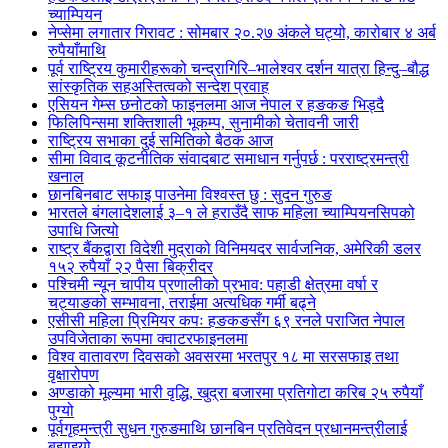
च्याम्पियन
नेप्सेमा लगातार गिरावट : सोमबार २०.२७ अंकले घट्यो, कारोबार ४ अर्ब
रुपैयाँमाथि
पूर्व राष्ट्रिय कुमारीहरूको चन्द्रागिरि–भालेश्वर दर्शन यात्रा हिन्दु–बौद्ध
सांस्कृतिक सहअस्तित्वको सन्देश प्रवाह
एसियन गेम्स छनोटको फाइनलमा आज नेपाल र हङकङ भिड्दै
फिलिपिन्समा शक्तिशाली भूकम्प, सुनामीको चेतावनी जारी
राष्ट्रिय सभाका दुई समितिको बैठक आज
सीमा विवाद कूटनीतिक संवादबाट समाधान गर्नुपर्छ : परराष्ट्रमन्त्री
खनाल
छानबिनबाट सफाइ पाउनेमा विश्वस्त छु : सुदन गुरुङ
भारतले बंगलादेशलाई ३–१ ले हराउँदै साफ महिला च्याम्पियनसिपको
उपाधि जित्यो
राष्ट्र बैंकद्वारा विदेशी मुद्राको विनिमयदर सार्वजनिक, अमेरिकी डलर
१५२ रुपैयाँ २२ पैसा बिक्रीदर
पश्चिमी न्यून चापीय प्रणालीको प्रभाव: पहाडी क्षेत्रमा वर्षा र
चट्याङको सम्भावना, तराईमा अत्यधिक गर्मी बढ्ने
एसीसी महिला प्रिमियर कपः हङकङसँग ६९ रनले पराजित नेपाल
उपविजेताका रूपमा क्वाटरफाइनलमा
विश्व वातावरण दिवसको अवसरमा भरतपुर १८ मा सरसफाइ तथा
वृक्षारोपण
अण्डाको मूल्यमा भारी वृद्धि, खुद्रा बजारमा प्रतिगोटा करिब २५ रुपैयाँ
पुग्यो
पूर्वगृहमन्त्री सुधन गुरुङमाथि छानबिन प्रतिवेदन प्रधानमन्त्रीलाई
बुझाइयो