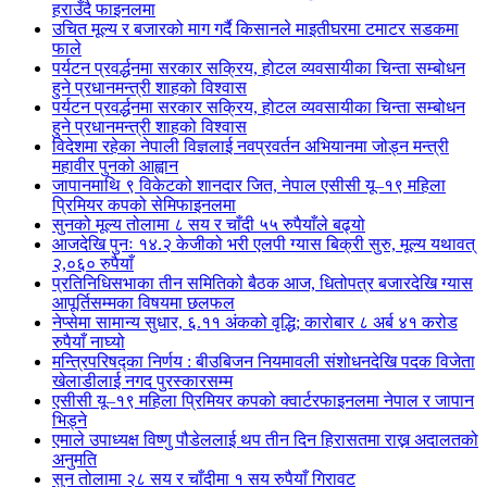
हराउँदै फाइनलमा
उचित मूल्य र बजारको माग गर्दै किसानले माइतीघरमा टमाटर सडकमा
फाले
पर्यटन प्रवर्द्धनमा सरकार सक्रिय, होटल व्यवसायीका चिन्ता सम्बोधन
हुने प्रधानमन्त्री शाहको विश्वास
पर्यटन प्रवर्द्धनमा सरकार सक्रिय, होटल व्यवसायीका चिन्ता सम्बोधन
हुने प्रधानमन्त्री शाहको विश्वास
विदेशमा रहेका नेपाली विज्ञलाई नवप्रवर्तन अभियानमा जोड्न मन्त्री
महावीर पुनको आह्वान
जापानमाथि ९ विकेटको शानदार जित, नेपाल एसीसी यू–१९ महिला
प्रिमियर कपको सेमिफाइनलमा
सुनको मूल्य तोलामा ८ सय र चाँदी ५५ रुपैयाँले बढ्यो
आजदेखि पुनः १४.२ केजीको भरी एलपी ग्यास बिक्री सुरु, मूल्य यथावत्
२,०६० रुपैयाँ
प्रतिनिधिसभाका तीन समितिको बैठक आज, धितोपत्र बजारदेखि ग्यास
आपूर्तिसम्मका विषयमा छलफल
नेप्सेमा सामान्य सुधार, ६.११ अंकको वृद्धि; कारोबार ८ अर्ब ४१ करोड
रुपैयाँ नाघ्यो
मन्त्रिपरिषद्का निर्णय : बीउबिजन नियमावली संशोधनदेखि पदक विजेता
खेलाडीलाई नगद पुरस्कारसम्म
एसीसी यू–१९ महिला प्रिमियर कपको क्वार्टरफाइनलमा नेपाल र जापान
भिड्ने
एमाले उपाध्यक्ष विष्णु पौडेललाई थप तीन दिन हिरासतमा राख्न अदालतको
अनुमति
सुन तोलामा २८ सय र चाँदीमा १ सय रुपैयाँ गिरावट