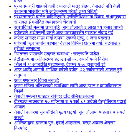
वाग्ले
प्रधानमन्त्री शाहको दाबी : भारतले मात्र होइन, नेपालले पनि केही
स्थानमा भारतीय भूमि अतिक्रमण गरेको तथ्य भेटियो
प्रधानमन्त्री बालेन बाहिरिएपछि प्रतिनिधिसभामा विवाद, सभामुखद्वारा
सांसदलाई मर्यादित व्यवहारको चेतावनी
सुनचाँदीको मूल्यमा उच्च वृद्धि, सुन तोलाको ३ लाख ११ हजार नाघ्यो
बजेटबारे अर्थमन्त्री वाग्ले आज पत्रकारसँग प्रत्यक्ष संवाद गर्दै
करेन्ट लगाएर माछा मार्दा दाङमा एकको मृत्यु, ६ जना पक्राउ
पश्चिमी न्यून चापीय प्रभावः देशका विभिन्न क्षेत्रमा वर्षा, चट्याङ र
हुरीको सम्भावना
गणतन्त्र संसारकै उत्कृष्ट व्यवस्था : राष्ट्रपति पौडेल
हेटौंडा–५ मा अतिक्रमण हटाउन डोजर, स्थानीयको विरोध
‘रोल नं १’ आजदेखि प्रदर्शनमा, देशभर १५० हाराहारी शो
आज आउँदै आगामी आर्थिक वर्षको बजेट, २२ खर्बसम्मको आकार हुने
अनुमान
आज गणतन्त्र दिवस मनाइदै
काभा महिला भलिबलको उपाधिका लागि आज इरान र काजकिस्तान
भिड्दै
नेपाली एमएमए फाइटर रविन्द्र ढाँट सेमिफाइनलमा
वीरगञ्ज नाकाबाट १० महिनामा रु १ खर्ब ८१ अर्बको पेट्रोलियम पदार्थ
आयात
नेपाली बजारमा सुनचाँदीको मूल्य घट्यो, सुन तोलामा ५ हजार ५ सयले
सस्तो
अमेरिकाद्वारा इरानमा पुनः हवाई आक्रमण, बन्दर अब्बास क्षेत्रमा
विस्फोट