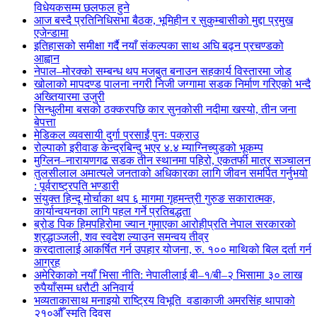
विधेयकसम्म छलफल हुने
आज बस्दै प्रतिनिधिसभा बैठक, भूमिहीन र सुकुम्बासीको मुद्दा प्रमुख
एजेन्डामा
इतिहासको समीक्षा गर्दै नयाँ संकल्पका साथ अघि बढ्न प्रचण्डको
आह्वान
नेपाल–मोरक्को सम्बन्ध थप मजबुत बनाउन सहकार्य विस्तारमा जोड
खोलाको मापदण्ड पालना नगरी निजी जग्गामा सडक निर्माण गरिएको भन्दै
अख्तियारमा उजुरी
सिन्धुलीमा बसको ठक्करपछि कार सुनकोसी नदीमा खस्यो, तीन जना
बेपत्ता
मेडिकल व्यवसायी दुर्गा प्रसाईं पुनः पक्राउ
रोल्पाको इरीवाङ केन्द्रबिन्दु भएर ४.४ म्याग्निच्युडको भूकम्प
मुग्लिन–नारायणगढ सडक तीन स्थानमा पहिरो, एकतर्फी मात्र सञ्चालन
तुलसीलाल अमात्यले जनताको अधिकारका लागि जीवन समर्पित गर्नुभयो
: पूर्वराष्ट्रपति भण्डारी
संयुक्त हिन्दू मोर्चाका थप ६ मागमा गृहमन्त्री गुरुङ सकारात्मक,
कार्यान्वयनका लागि पहल गर्ने प्रतिबद्धता
ब्रोड पिक हिमपहिरोमा ज्यान गुमाएका आरोहीप्रति नेपाल सरकारको
श्रद्धाञ्जली, शव स्वदेश ल्याउन समन्वय तीव्र
करदातालाई आकर्षित गर्न उपहार योजना, रु. १०० माथिको बिल दर्ता गर्न
आग्रह
अमेरिकाको नयाँ भिसा नीति: नेपालीलाई बी–१/बी–२ भिसामा ३० लाख
रुपैयाँसम्म धरौटी अनिवार्य
भव्यताकासाथ मनाइयो राष्ट्रिय विभूति वडाकाजी अमरसिंह थापाको
२१०औँ स्मृति दिवस