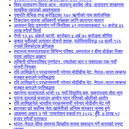
विश्व वातावरण दिवस आज : जलवायु कार्यमा जोड, वातावरण संरक्षणमा
सामूहिक पहलको आवश्यकता
पशुपति सेभिङ एण्ड क्रेडिटका १४० ऋणीको नाम सार्वजनिक
टिकटकर तुलसा अधिकारी पुर्पक्षका लागि कारागार चलान
अध्ययन बिदा दुरुपयोग गर्ने त्रिविका ४१ प्राध्यापकबाट १० करोड ४६
लाख रुपैयाँ फिर्ता
नेप्से १३.४६ अंकले घट्यो, कारोबार ४ अर्ब ७० करोडमा सीमित
कुशल भुर्तेलको लगातार दोस्रो शतक, मलेसियाविरुद्ध ५४ बलमै १२६
रनको विस्फोटक इनिङ्स
स्वास्थ्य मन्त्रालयद्वारा विभिन्न परिषद्, अस्पताल र बीमा बोर्डका रिक्त
पदमा आवेदन आह्वान
लुम्बिनी मन्त्रिपरिषद पुनर्गठन : एमालेका चार र जसपाका एक नयाँ
मन्त्री नियुक्त
रवि लामिछाने र प्रधानमन्त्री नरेन्द्र मोदीबीच भेट, नेपाल–भारत सम्बन्ध
मजबुत बनाउने प्रतिबद्धता
रवि लामिछाने र प्रधानमन्त्री नरेन्द्र मोदीबीच भेट, नेपाल–भारत सम्बन्ध
मजबुत बनाउने प्रतिबद्धता
महानगर यातायातले थप्यो १६ नयाँ विद्युतीय बस, चक्रपथमा सेवा सुरु
पुराना दललाई फसाउन आयोग गठन गरिएको ओलीको आरोप
रवि लामिछानेले भारतीय प्रधानमन्त्री नरेन्द्र मोदीसँग भेट गर्ने
इरानका पूर्व सर्वोच्च नेता खामेनीको अन्तिम संस्कार जुनमा हुने
अछाममा असार ३ गते ‘रामारोशन स्काई रन २०२६’ हुँदै, ७ लाख ५२
हजार रुपैयाँ पुरस्कार
भारत–नेपाल सीमा समस्या द्विपक्षीय रूपमा समाधान गर्ने भारतको स्पष्ट