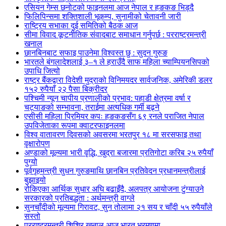
एसियन गेम्स छनोटको फाइनलमा आज नेपाल र हङकङ भिड्दै
फिलिपिन्समा शक्तिशाली भूकम्प, सुनामीको चेतावनी जारी
राष्ट्रिय सभाका दुई समितिको बैठक आज
सीमा विवाद कूटनीतिक संवादबाट समाधान गर्नुपर्छ : परराष्ट्रमन्त्री
खनाल
छानबिनबाट सफाइ पाउनेमा विश्वस्त छु : सुदन गुरुङ
भारतले बंगलादेशलाई ३–१ ले हराउँदै साफ महिला च्याम्पियनसिपको
उपाधि जित्यो
राष्ट्र बैंकद्वारा विदेशी मुद्राको विनिमयदर सार्वजनिक, अमेरिकी डलर
१५२ रुपैयाँ २२ पैसा बिक्रीदर
पश्चिमी न्यून चापीय प्रणालीको प्रभाव: पहाडी क्षेत्रमा वर्षा र
चट्याङको सम्भावना, तराईमा अत्यधिक गर्मी बढ्ने
एसीसी महिला प्रिमियर कपः हङकङसँग ६९ रनले पराजित नेपाल
उपविजेताका रूपमा क्वाटरफाइनलमा
विश्व वातावरण दिवसको अवसरमा भरतपुर १८ मा सरसफाइ तथा
वृक्षारोपण
अण्डाको मूल्यमा भारी वृद्धि, खुद्रा बजारमा प्रतिगोटा करिब २५ रुपैयाँ
पुग्यो
पूर्वगृहमन्त्री सुधन गुरुङमाथि छानबिन प्रतिवेदन प्रधानमन्त्रीलाई
बुझाइयो
रोकिएका आर्थिक सुधार अघि बढाइँदै, अलपत्र आयोजना टुंग्याउने
सरकारको प्रतिबद्धता : अर्थमन्त्री वाग्ले
सुनचाँदीको मूल्यमा गिरावट, सुन तोलामा २१ सय र चाँदी ५५ रुपैयाँले
सस्तो
परराष्ट्रमन्त्री शिशिर खनाल आज भारत भ्रमणमा