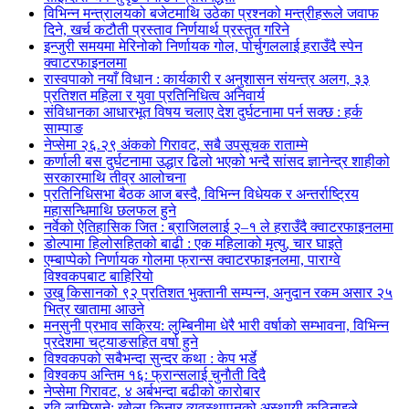
विभिन्न मन्त्रालयको बजेटमाथि उठेका प्रश्नको मन्त्रीहरूले जवाफ
दिने, खर्च कटौती प्रस्ताव निर्णयार्थ प्रस्तुत गरिने
इन्जुरी समयमा मेरिनोको निर्णायक गोल, पोर्चुगललाई हराउँदै स्पेन
क्वाटरफाइनलमा
रास्वपाको नयाँ विधान : कार्यकारी र अनुशासन संयन्त्र अलग, ३३
प्रतिशत महिला र युवा प्रतिनिधित्व अनिवार्य
संविधानका आधारभूत विषय चलाए देश दुर्घटनामा पर्न सक्छ : हर्क
साम्पाङ
नेप्सेमा २६.२९ अंकको गिरावट, सबै उपसूचक राताम्मे
कर्णाली बस दुर्घटनामा उद्धार ढिलो भएको भन्दै सांसद ज्ञानेन्द्र शाहीको
सरकारमाथि तीव्र आलोचना
प्रतिनिधिसभा बैठक आज बस्दै, विभिन्न विधेयक र अन्तर्राष्ट्रिय
महासन्धिमाथि छलफल हुने
नर्वेको ऐतिहासिक जित : ब्राजिललाई २–१ ले हराउँदै क्वाटरफाइनलमा
डोल्पामा हिलोसहितको बाढी : एक महिलाको मृत्यु, चार घाइते
एम्बाप्पेको निर्णायक गोलमा फ्रान्स क्वाटरफाइनलमा, पाराग्वे
विश्वकपबाट बाहिरियो
उखु किसानको ९२ प्रतिशत भुक्तानी सम्पन्न, अनुदान रकम असार २५
भित्र खातामा आउने
मनसुनी प्रभाव सक्रिय: लुम्बिनीमा धेरै भारी वर्षाको सम्भावना, विभिन्न
प्रदेशमा चट्याङसहित वर्षा हुने
विश्वकपको सबैभन्दा सुन्दर कथा : केप भर्डे
विश्वकप अन्तिम १६: फ्रान्सलाई चुनाैती दिदै
नेप्सेमा गिरावट, ४ अर्बभन्दा बढीको कारोबार
रवि लामिछाने: खोला किनार व्यवस्थापनको अस्थायी कठिनाइले