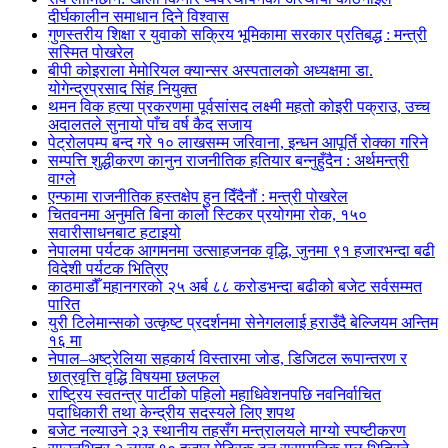
दीर्घकालीन समाधान दिने विश्वास
गुणस्तरीय शिक्षा र युवाको सक्रिय भूमिकामा सरकार प्रतिबद्ध : मन्त्री
सस्मित पोखरेल
बीपी कोइराला मेमोरियल क्यान्सर अस्पतालको अध्यक्षमा डा.
योगेन्द्रप्रसाद सिंह नियुक्त
थमन विक हत्या प्रकरणमा पूर्वसांसद लक्ष्मी महतो कोइरी पक्राउ, उच्च
अदालतले सुनायो पाँच वर्ष कैद सजाय
पेट्रोलपम्प बन्द गरे १० लाखसम्म जरिवाना, इन्धन आपूर्ति रोक्का गरिने
सम्पत्ति शुद्धीकरण कानुन राजनीतिक हतियार बन्नुहुँदैन : अर्थमन्त्री
वाग्ले
एन्फामा राजनीतिक हस्तक्षेप हुन दिँदैनौं : मन्त्री पोखरेल
चितवनमा अनुमति बिना कालो स्टिकर प्रयोगमा रोक, १५०
सवारीसाधनबाट हटाइयो
नेपालमा पर्यटक आगमनमा उत्साहजनक वृद्धि, जुनमा ९१ हजारभन्दा बढी
विदेशी पर्यटक भित्रिए
काठमाडौँ महानगरको २५ अर्ब ८८ करोडभन्दा बढीको बजेट सर्वसम्मत
पारित
युरी टिलेमान्सको उत्कृष्ट प्रदर्शनमा सेनेगललाई हराउँदै बेल्जियम अन्तिम
१६ मा
नेपाल–अष्ट्रेलिया सहकार्य विस्तारमा जोड, डिजिटल रूपान्तरण र
छात्रवृत्ति वृद्धि विषयमा छलफल
राष्ट्रिय स्वतन्त्र पार्टीको पहिलो महाधिवेशनपछि नवनिर्वाचित
पदाधिकारी तथा केन्द्रीय सदस्यले लिए शपथ
बजेट नल्याउने २३ स्थानीय तहसँग मन्त्रालयले माग्यो स्पष्टीकरण