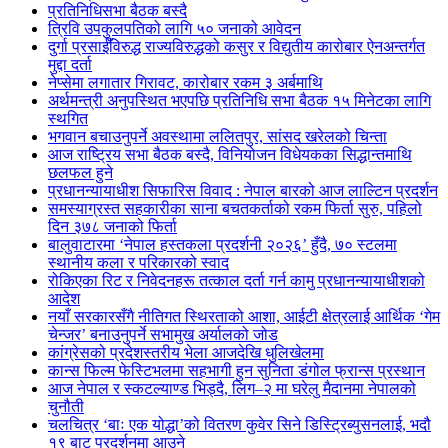
प्रतिनिधिसभा बैठक बस्दै
त्रिवि उपकुलपतिको लागि ५० जनाको आवेदन
दुर्गा प्रसाईँविरुद्ध राज्यविरुद्धको कसुर र विद्युतीय कारोबार ऐनअन्तर्गत
मुद्दा दर्ता
नेप्सेमा लगातार गिरावट, कारोबार रकम ३ अर्बमाथि
अर्थमन्त्री अनुपस्थित भएपछि प्रतिनिधि सभा बैठक १५ मिनेटका लागि
स्थगित
भगवान बचाउनुपर्ने अवस्थामा ललितपुर, सांसद खरेलको चिन्ता
आज राष्ट्रिय सभा बैठक बस्दै, विनियोजन विधेयकका सिद्धान्तमाथि
छलफल हुने
प्रधानन्यायाधीश सिफारिस विवाद : नेपाल बारको आज लाल्टिन प्रदर्शन
समस्याग्रस्त सहकारीका साना बचतकर्ताको रकम फिर्ता सुरु, पहिलो
दिन ३७८ जनाको फिर्ता
बालुवाटारमा ‘नेपाल हस्तकला प्रदर्शनी २०२६’ हुँदै, ७० स्टलमा
स्थानीय कला र परिकारको स्वाद
रोकिएका रिट र निवेदनहरू तत्काल दर्ता गर्न कामु प्रधानन्यायाधीशको
आदेश
नयाँ सरकारसँगै नीतिगत स्थिरताको आशा, आईटी क्षेत्रलाई आर्थिक ‘गेम
चेन्जर’ बनाउनुपर्ने सभामुख अर्यालको जोड
कांग्रेसको प्रदेशस्तरीय भेला आजदेखि धुलिखेलमा
कान्स फिल्म फेस्टिभलमा सहभागी हुन सुनिता डंगोल फ्रान्स प्रस्थान
आज नेपाल र स्कटल्याण्ड भिड्दै, लिग–२ मा घरेलु मैदानमा नेपालको
चुनौती
चलचित्र ‘बाः एक योद्धा’को वितरण कुवेर सिने डिस्ट्रिब्युसनलाई, भदौ
१९ बाट प्रदर्शनमा आउने