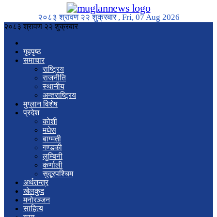
२०८३ श्रावण २२ शुक्रबार , Fri, 07 Aug 2026
२०८३ श्रावण २२ शुक्रबार
गृहपृष्ठ
समाचार
राष्ट्रिय
राजनीति
स्थानीय
अन्तराष्ट्रिय
मुग्लान विशेष
प्रदेश
कोशी
मधेस
बाग्मती
गण्डकी
लुम्बिनी
कर्णाली
सुदूरपश्चिम
अर्थतन्त्र
खेलकुद
मनोरञ्जन
साहित्य