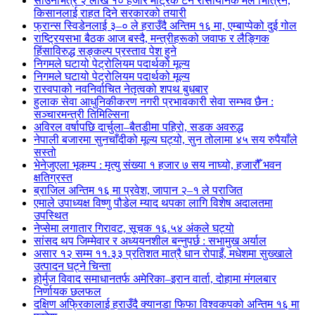
साउनभित्र २ लाख १० हजार मेट्रिक टन रासायनिक मल भित्रिने,
किसानलाई राहत दिने सरकारको तयारी
फ्रान्स स्विडेनलाई ३–० ले हराउँदै अन्तिम १६ मा, एम्बाप्पेको दुई गोल
राष्ट्रियसभा बैठक आज बस्दै, मन्त्रीहरूको जवाफ र लैङ्गिक
हिंसाविरुद्ध सङ्कल्प प्रस्ताव पेश हुने
निगमले घटायो पेट्रोलियम पदार्थको मूल्य
निगमले घटायो पेट्रोलियम पदार्थको मूल्य
रास्वपाको नवनिर्वाचित नेतृत्वको शपथ बुधबार
हुलाक सेवा आधुनिकीकरण नगरी प्रभावकारी सेवा सम्भव छैन :
सञ्चारमन्त्री तिमिल्सिना
अविरल वर्षापछि दार्चुला–बैतडीमा पहिरो, सडक अवरुद्ध
नेपाली बजारमा सुनचाँदीको मूल्य घट्यो, सुन तोलामा ४५ सय रुपैयाँले
सस्तो
भेनेजुएला भूकम्प : मृत्यु संख्या १ हजार ७ सय नाघ्यो, हजारौँ भवन
क्षतिग्रस्त
ब्राजिल अन्तिम १६ मा प्रवेश, जापान २–१ ले पराजित
एमाले उपाध्यक्ष विष्णु पौडेल म्याद थपका लागि विशेष अदालतमा
उपस्थित
नेप्सेमा लगातार गिरावट, सूचक १६.५४ अंकले घट्यो
सांसद थप जिम्मेवार र अध्ययनशील बन्नुपर्छ : सभामुख अर्याल
असार १२ सम्म ११.३३ प्रतिशत मात्रै धान रोपाइँ, मधेशमा सुख्खाले
उत्पादन घट्ने चिन्ता
होर्मुज विवाद समाधानतर्फ अमेरिका–इरान वार्ता, दोहामा मंगलबार
निर्णायक छलफल
दक्षिण अफ्रिकालाई हराउँदै क्यानडा फिफा विश्वकपको अन्तिम १६ मा