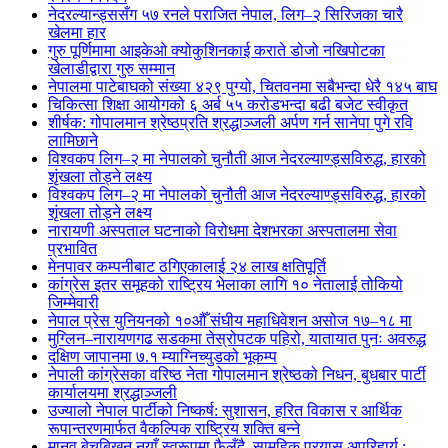
नेदरल्यान्ड्ससँग ५७ रनले पराजित नेपाल, लिग–२ सिरिजका चारै
खेलमा हार
गुरु पूर्णिमामा आइकेओ क्योकुशिनकाई कराते डोजो नखिपोटका
खेलाडीद्वारा गुरु सम्मान
नेपालमा पाटेबाघको संख्या ४२९ पुग्यो, चितवनमा सबैभन्दा धेरै १४५ बाघ
चिकित्सा शिक्षा आयोगको ६ अर्ब ५५ करोडभन्दा बढी बजेट स्वीकृत
शीर्षक: गोपालमान श्रेष्ठप्रति श्रद्धाञ्जली अर्पण गर्न सानेपा पुगे रवि
लामिछाने
विश्वकप लिग–२ मा नेपालको चुनौती आज नेदरल्याण्ड्सविरुद्ध, हारको
शृंखला तोड्ने लक्ष्य
विश्वकप लिग–२ मा नेपालको चुनौती आज नेदरल्याण्ड्सविरुद्ध, हारको
शृंखला तोड्ने लक्ष्य
नारायणी अस्पताल घटनाको विरोधमा देशभरका अस्पतालमा सेवा
प्रभावित
मेनपावर कम्पनीबाट ठगिएकालाई २४ लाख क्षतिपूर्ति
कांग्रेस इतर समूहको राष्ट्रिय भेलाका लागि १० नेतालाई तोकियो
जिम्मेवारी
नेपाल प्रेस युनियनको १०औँ संघीय महाधिवेशन असोज १७–१८ मा
मुग्लिन–नारायणगढ सडकमा तेस्रोपटक पहिरो, यातायात पुनः अवरुद्ध
दक्षिण जापानमा ७.१ म्याग्निच्युडको भूकम्प
नेपाली कांग्रेसका वरिष्ठ नेता गोपालमान श्रेष्ठको निधन, बुधबार पार्टी
कार्यालयमा श्रद्धाञ्जली
उज्यालो नेपाल पार्टीको निष्कर्ष: सुशासन, हरित विकास र आर्थिक
रूपान्तरणमार्फत वैकल्पिक राष्ट्रिय शक्ति बन्ने
मानव बेचबिखन नयाँ स्वरूपमा फैलँदै, सामूहिक प्रयास अपरिहार्य :