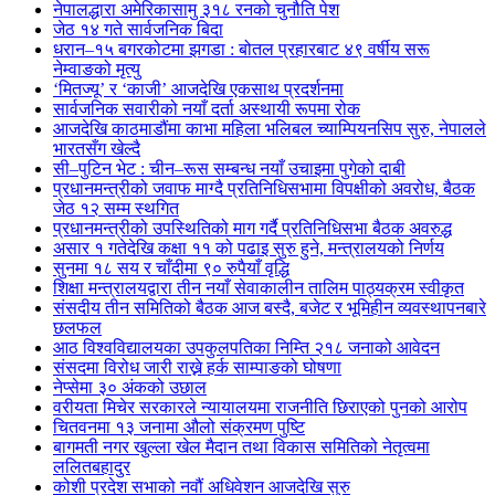
नेपालद्धारा अमेरिकासामु ३१८ रनको चुनौति पेश
जेठ १४ गते सार्वजनिक बिदा
धरान–१५ बगरकोटमा झगडा : बोतल प्रहारबाट ४९ वर्षीय सरू
नेम्वाङको मृत्यु
‘मितज्यू’ र ‘काजी’ आजदेखि एकसाथ प्रदर्शनमा
सार्वजनिक सवारीको नयाँ दर्ता अस्थायी रूपमा रोक
आजदेखि काठमाडौंमा काभा महिला भलिबल च्याम्पियनसिप सुरु, नेपालले
भारतसँग खेल्दै
सी–पुटिन भेट : चीन–रूस सम्बन्ध नयाँ उचाइमा पुगेको दाबी
प्रधानमन्त्रीको जवाफ माग्दै प्रतिनिधिसभामा विपक्षीको अवरोध, बैठक
जेठ १२ सम्म स्थगित
प्रधानमन्त्रीको उपस्थितिको माग गर्दै प्रतिनिधिसभा बैठक अवरुद्ध
असार १ गतेदेखि कक्षा ११ को पढाइ सुरु हुने, मन्त्रालयको निर्णय
सुनमा १८ सय र चाँदीमा ९० रुपैयाँ वृद्धि
शिक्षा मन्त्रालयद्वारा तीन नयाँ सेवाकालीन तालिम पाठ्यक्रम स्वीकृत
संसदीय तीन समितिको बैठक आज बस्दै, बजेट र भूमिहीन व्यवस्थापनबारे
छलफल
आठ विश्वविद्यालयका उपकुलपतिका निम्ति २१८ जनाको आवेदन
संसदमा विरोध जारी राख्ने हर्क साम्पाङको घोषणा
नेप्सेमा ३० अंकको उछाल
वरीयता मिचेर सरकारले न्यायालयमा राजनीति छिराएको पुनको आरोप
चितवनमा १३ जनामा औलो संक्रमण पुष्टि
बागमती नगर खुल्ला खेल मैदान तथा विकास समितिको नेतृत्वमा
ललितबहादुर
कोशी प्रदेश सभाको नवौं अधिवेशन आजदेखि सुरु