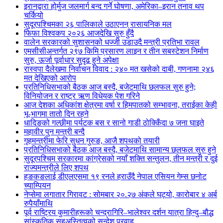
इरानद्वारा होर्मुज जलमार्ग बन्द गर्ने घोषणा, अमेरिका–इरान तनाव थप
चर्कियो
सुदूरपश्चिमका २६ पालिकाले उठाएनन् रासायनिक मल
फिफा विश्वकप २०२६ आजदेखि सुरु हुँदै
वालेन सरकारको सुशासनको धज्जी उडाउदै मन्त्री प्रतिभा रावल
एमसीसीअन्तर्गत २९७ किमि प्रसारण लाइन र तीन सबस्टेशन निर्माण
सुरु, ऊर्जा पूर्वाधार सुदृढ हुने अपेक्षा
रास्वपा दैलेखमा निर्वाचन विवाद : २४० मत खसेको दाबी, गणनामा २४६
मत देखिएको आरोप
प्रतिनिधिसभाको बैठक आज बस्दै, बजेटमाथि छलफल सुरु हुने;
विनियोजन र राष्ट्र ऋण विधेयक पेश गरिने
आज देशका अधिकांश क्षेत्रमा वर्षा र हिमपातको सम्भावना, तराईका केही
भू-भागमा तातो दिन रहने
धादिङको गल्छीमा पर्यटक बस र सानो गाडी ठोक्किँदा ७ जना घाइते
महावीर पुन मन्त्री बन्दै
गृहमन्त्रीमा फेरि सुधन गुरुङ, आजै शपथको तयारी
प्रतिनिधिसभाको बैठक आज बस्दै, बजेटमाथि सामान्य छलफल सुरु हुने
सुदूरपश्चिम सरकारमा कांग्रेसको नयाँ शक्ति सन्तुलन, तीन मन्त्री र दुई
राज्यमन्त्रीले लिए शपथ
हङकङलाई डीएलएसमा १९ रनले हराउँदै नेपाल एसियन गेम्स छनोट
च्याम्पियन
नेप्सेमा लगातार गिरावट : सोमबार २०.२७ अंकले घट्यो, कारोबार ४ अर्ब
रुपैयाँमाथि
पूर्व राष्ट्रिय कुमारीहरूको चन्द्रागिरि–भालेश्वर दर्शन यात्रा हिन्दु–बौद्ध
सांस्कृतिक सहअस्तित्वको सन्देश प्रवाह