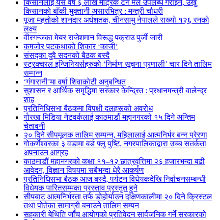
किसानलाई यस वर्ष ६ लाख मेट्रिक टन मल उपलब्ध गराइने, उखु
किसानको बाँकी भुक्तानी असारभित्र : मन्त्री चौधरी
पूजा महतोको शानदार अर्धशतक, चीनसामु नेपालले राख्यो १२६ रनको
लक्ष्य
वीरगन्जका मेयर राजेशमान विरूद्ध पक्राउ पुर्जी जारी
कमजोर पटकथाको शिकार ‘काजी’
संसद्का दुवै सदनको बैठक बस्दै
स्ट्रक्चरल इन्जिनियर्सहरुकाे ‘निर्माण सूचना प्रणाली’ चार दिने तालिम
सम्पन्न
‘गंगारानी’मा वर्षा शिवाकोटी अनुबन्धित
सुशासन र आर्थिक समृद्धिमा सरकार केन्द्रित : प्रधानमन्त्री वालेन्द्र
शाह
प्रतिनिधिसभा बैठकमा विपक्षी दलहरूको अवरोध
गोरखा मिडिया नेटवर्कलाई काठमाडौं महानगरको १५ दिने अन्तिम
चेतावनी
२० दिने सीपमूलक तालिम सम्पन्न, महिलालाई आत्मनिर्भर बन्न प्रेरणा
गोकर्णेश्वरका ३ वडामा बर्ड फ्लु पुष्टि, नगरपालिकाद्वारा उच्च सतर्कता
अपनाउन आग्रह
काठमाडौं महानगरको कक्षा ११–१२ छात्रवृत्तिमा २६ हजारभन्दा बढी
आवेदन, विज्ञान विषयमा सबैभन्दा धेरै आकर्षण
प्रतिनिधिसभा बैठक आज बस्दै, पर्यटन विधेयकदेखि निर्वाचनसम्बन्धी
विधेयक पारितसम्मका प्रस्ताव प्रस्तुत हुने
सीपबाट आत्मनिर्भरता तर्फ डोहोर्याउन दक्षिणकालीमा २० दिने क्रिस्टल
तथा पोतेका सामाग्री बनाउने तालिम सम्पन
सहकारी बेथिति जाँच आयोगको प्रतिवेदन सार्वजनिक गर्ने सरकारको