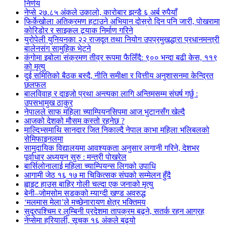
निर्णय
नेप्से २७.८५ अंकले उकालो, कारोबार झन्डै ६ अर्ब रुपैयाँ
फिर्केखोला अतिक्रमण हटाउने अभियान दोस्रो दिन पनि जारी, पोखरामा
कोरिडोर र साइकल ट्र्याक निर्माण गरिने
युरोपेली युनियनका २२ राजदूत तथा नियोग उपप्रमुखद्धारा प्रधानमन्त्री
बालेनसंग सामुहिक भेट्ने
कंगोमा इबोला संक्रमण तीव्र रूपमा फैलिँदै: ९०० भन्दा बढी केस, ११९
को मृत्यु
दुई समितिको बैठक बस्दै, नीति समीक्षा र वित्तीय अनुशासनमा केन्द्रित
छलफल
बालविवाह र दाइजो प्रथा अन्त्यका लागि अन्तिमसम्म संघर्ष गर्छु :
उपसभामुख ठाकुर
नेपालले साफ महिला च्याम्पियनसिपमा आज भुटानसँग खेल्दै
आजको देशको मौसम कस्तो रहनेछ ?
माल्दिभ्समाथि सानदार जित निकाल्दै नेपाल काभा महिला भलिबलको
सेमिफाइनलमा
सामुदायिक विद्यालयमा आवश्यकता अनुसार लगानी गरिने, देशभर
पूर्वाधार अध्ययन सुरु : मन्त्री पोखरेल
बार्सिलोनालाई महिला च्याम्पियन्स लिगको उपाधि
आगामी जेठ १६ १७ मा चिकित्सक संघको सम्मेलन हुँदै
ह्वाइट हाउस बाहिर गोली चल्दा एक जनाको मृत्यु
बेनी–जोमसोम सडकको म्याग्दी खण्ड अवरुद्ध
‘मलमास मेला’ले मच्छेनारायण क्षेत्र भक्तिमय
सुदूरपश्चिम र लुम्बिनी प्रदेशमा तापक्रम बढ्ने, सतर्क रहन आग्रह
नेप्सेमा हरियाली, सूचक १६ अंकले बढ्यो