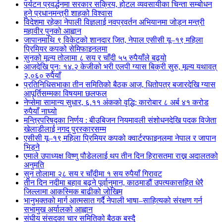
पर्यटन प्रवर्द्धनमा सरकार सक्रिय, होटल व्यवसायीका चिन्ता सम्बोधन
हुने प्रधानमन्त्री शाहको विश्वास
विदेशमा रहेका नेपाली विज्ञलाई नवप्रवर्तन अभियानमा जोड्न मन्त्री
महावीर पुनको आह्वान
जापानमाथि ९ विकेटको शानदार जित, नेपाल एसीसी यू–१९ महिला
प्रिमियर कपको सेमिफाइनलमा
सुनको मूल्य तोलामा ८ सय र चाँदी ५५ रुपैयाँले बढ्यो
आजदेखि पुनः १४.२ केजीको भरी एलपी ग्यास बिक्री सुरु, मूल्य यथावत्
२,०६० रुपैयाँ
प्रतिनिधिसभाका तीन समितिको बैठक आज, धितोपत्र बजारदेखि ग्यास
आपूर्तिसम्मका विषयमा छलफल
नेप्सेमा सामान्य सुधार, ६.११ अंकको वृद्धि; कारोबार ८ अर्ब ४१ करोड
रुपैयाँ नाघ्यो
मन्त्रिपरिषद्का निर्णय : बीउबिजन नियमावली संशोधनदेखि पदक विजेता
खेलाडीलाई नगद पुरस्कारसम्म
एसीसी यू–१९ महिला प्रिमियर कपको क्वार्टरफाइनलमा नेपाल र जापान
भिड्ने
एमाले उपाध्यक्ष विष्णु पौडेललाई थप तीन दिन हिरासतमा राख्न अदालतको
अनुमति
सुन तोलामा २८ सय र चाँदीमा १ सय रुपैयाँ गिरावट
तीन दिन नदीमा बहाव बढ्ने पूर्वानुमान, काठमाडौं उपत्यकासहित धेरै
जिल्लामा आकस्मिक बाढीको जोखिम
भानुभक्तको मार्ग आत्मसात गर्दै नेपाली भाषा–साहित्यको संरक्षण गर्न
सभामुख अर्यालको आह्वान
संघीय संसदका चार समितिको बैठक बस्दै