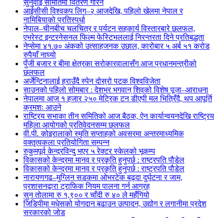
सुनुवाइ समितिमा वितरण गरिने
आईसीसी विश्वकप लिग–२ आजदेखि, पहिलो खेलमा नेपाल र
नामिबियाको प्रतिस्पर्धा
नेपाल–चीनबीच चलचित्र र पर्यटन सहकार्य विस्तारबारे छलफल,
एभरेस्ट इन्टरनेसनल फिल्म फेस्टिभललाई निरन्तरता दिने प्रतिबद्धता
नेप्सेमा ४१.७० अंकको उत्साहजनक उछाल, कारोबार ५ अर्ब ५१ करोड
रुपैयाँ नाघ्यो
पुँजी बजार र बीमा क्षेत्रका सरोकारवालासँग आज प्रधानमन्त्रीको
छलफल
अर्जेन्टिनालाई हराउँदै स्पेन दोस्रो पटक विश्वविजेता
साउनको पहिलो सोमबार : देशभर भगवान् शिवको विशेष पूजा–आराधना
नेपालमा आज १ हजार २५० मेट्रिक टन डीएपी मल भित्रिँदै, थप आपूर्ति
क्रमशः आउने
राष्ट्रिय सभाका तीन समितिको आज बैठक, ऐन कार्यान्वयनदेखि राष्ट्रिय
महिला आयोगको प्रतिवेदनसम्म छलफल
वी.पी. कोइरालाको स्मृति सप्ताहको अवसरमा अन्तरमाध्यमिक
वक्तृत्वकला प्रतियोगिता सम्पन्न
रुकुमपूर्व केन्द्रविन्दु भएर ५ रेक्टर स्केलको भूकम्प
विकासको केन्द्रमा मानव र प्रकृति हुनुपर्छ : राष्ट्रपति पौडेल
विकासको केन्द्रमा मानव र प्रकृति हुनुपर्छ : राष्ट्रपति पौडेल
नारायणगढ–मुग्लिन सडकमा ओभरटेक बढ्दा दुर्घटना र जाम,
प्रशासनद्वारा ट्राफिक नियम पालना गर्न आग्रह
सुन तोलामा रु १,९०० र चाँदी रु ४० ले महँगियो
जिडिपीमा मधेसको योगदान बढाउन उत्पादन, उद्योग र लगानीमा प्रदेश
सरकारको जोड