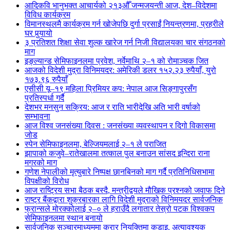
आदिकवि भानुभक्त आचार्यको २१३औँ जन्मजयन्ती आज, देश–विदेशमा
विविध कार्यक्रम
विमानस्थलमै कार्यक्रम गर्न खोजेपछि दुर्गा प्रसाईं नियन्त्रणमा, प्रहरीले
घर पुर्‍यायो
३ प्रतिशत शिक्षा सेवा शुल्क खारेज गर्न निजी विद्यालयका चार संगठनको
माग
इङ्ल्यान्ड सेमिफाइनलमा प्रवेश, नर्वेमाथि २–१ को रोमाञ्चक जित
आजको विदेशी मुद्रा विनिमयदर: अमेरिकी डलर १५२.२३ रुपैयाँ, युरो
१७३.९६ रुपैयाँ
एसीसी यू–१९ महिला प्रिमियर कप: नेपाल आज सिङ्गापुरसँग
प्रतिस्पर्धा गर्दै
देशभर मनसुन सक्रिय: आज र राति भारीदेखि अति भारी वर्षाको
सम्भावना
आज विश्व जनसंख्या दिवस : जनसंख्या व्यवस्थापन र दिगो विकासमा
जोड
स्पेन सेमिफाइनलमा, बेल्जियमलाई २–१ ले पराजित
झापाको कजुवे–रातेखालमा तत्काल पुल बनाउन सांसद इन्दिरा राना
मगरको माग
गणेश नेपालीको मृत्युबारे निष्पक्ष छानबिनको माग गर्दै प्रतिनिधिसभामा
विपक्षीको विरोध
आज राष्ट्रिय सभा बैठक बस्दै, मन्त्रीद्वयले मौखिक प्रश्नको जवाफ दिने
राष्ट्र बैंकद्वारा शुक्रबारका लागि विदेशी मुद्राको विनिमयदर सार्वजनिक
फ्रान्सले मोरक्कोलाई २–० ले हराउँदै लगातार तेस्रो पटक विश्वकप
सेमिफाइनलमा स्थान बनायो
सार्वजनिक सञ्चारमाध्यममा करार नियुक्तिमा कडाइ, अत्यावश्यक