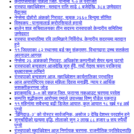
क्रोएसियाको पहिलो जित, पानामा १-० ले पराजित
रास्वपा महाधिवेशन : मतदान राति साढे ८ बजेदेखि, ३८४ उम्मेदवार
मैदानमा
नेप्सेमा दोहोरो अंकको गिरावट, सूचक २६६० बिन्दुमा सीमित
विश्वकप : पानामालाई क्रोएसियाले हरायो
बालेन शाह सचिवालयका तीन सदस्य रास्वपाको केन्द्रीय समितिमा
उम्मेदवार
रास्वपा सभापतिमा रवि लामिछाने निर्विरोध, केन्द्रीय सदस्यमा मतदान
हुने
११ जिल्लाका ८२ स्थानमा बर्ड फ्लु संक्रमण, विभागद्वारा उच्च सतर्कता
अपनाउन आग्रह
नेप्सेमा २६ अङ्कको गिरावट, अधिकांश कम्पनीको शेयर मूल्य घट्यो
रास्वपाको बन्दसत्र आजदेखि सुरु हुँदै, नयाँ नेतृत्व चयन प्रक्रिया
बुधबारसम्म लम्बिने
रास्वपाको बन्दसत्र आज, महाधिवेशन कार्यतालिका प्रभावित
आज अन्तर्राष्ट्रिय एकल महिला दिवस मनाइँदै, न्याय र आर्थिक
सशक्तीकरणमा जोड
इराकमाथि ३–० को सहज जित, फ्रान्स नकआउट चरणमा प्रवेश
सम्पत्ति शुद्धीकरण आरोपमा एमाले उपाध्यक्ष विष्णु पौडेल पक्राउ
११ महिनामा सबैभन्दा बढी डिजेल आयात, कुल आयात १८ खर्ब ९४ अर्ब
पुग्यो
‘झिँगेदाउ–२’ को पोस्टर सार्वजनिक, असोज २ देखि देशभर प्रदर्शन हुने
सुनचाँदीको मूल्यमा वृद्धि, तोलाको सुन २ लाख ८८ हजार ७ सय रुपैयाँ
पुग्यो
रास्वपाको महाधिवेशन आज निर्णायक चरणमा, राजनीतिक प्रतिवेदनपछि