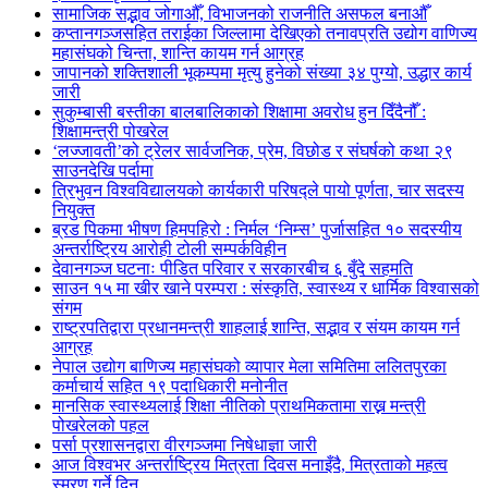
सामाजिक सद्भाव जोगाऔँ, विभाजनको राजनीति असफल बनाऔँ
कप्तानगञ्जसहित तराईका जिल्लामा देखिएको तनावप्रति उद्योग वाणिज्य
महासंघको चिन्ता, शान्ति कायम गर्न आग्रह
जापानको शक्तिशाली भूकम्पमा मृत्यु हुनेको संख्या ३४ पुग्यो, उद्धार कार्य
जारी
सुकुम्बासी बस्तीका बालबालिकाको शिक्षामा अवरोध हुन दिँदैनौँ :
शिक्षामन्त्री पोखरेल
‘लज्जावती’को ट्रेलर सार्वजनिक, प्रेम, विछोड र संघर्षको कथा २९
साउनदेखि पर्दामा
त्रिभुवन विश्वविद्यालयको कार्यकारी परिषद्ले पायो पूर्णता, चार सदस्य
नियुक्त
ब्रड पिकमा भीषण हिमपहिरो : निर्मल ‘निम्स’ पुर्जासहित १० सदस्यीय
अन्तर्राष्ट्रिय आरोही टोली सम्पर्कविहीन
देवानगञ्ज घटनाः पीडित परिवार र सरकारबीच ६ बुँदे सहमति
साउन १५ मा खीर खाने परम्परा : संस्कृति, स्वास्थ्य र धार्मिक विश्वासको
संगम
राष्ट्रपतिद्वारा प्रधानमन्त्री शाहलाई शान्ति, सद्भाव र संयम कायम गर्न
आग्रह
नेपाल उद्योग बाणिज्य महासंघको व्यापार मेला समितिमा ललितपुरका
कर्माचार्य सहित १९ पदाधिकारी मनोनीत
मानसिक स्वास्थ्यलाई शिक्षा नीतिको प्राथमिकतामा राख्न मन्त्री
पोखरेलको पहल
पर्सा प्रशासनद्वारा वीरगञ्जमा निषेधाज्ञा जारी
आज विश्वभर अन्तर्राष्ट्रिय मित्रता दिवस मनाइँदै, मित्रताको महत्व
स्मरण गर्ने दिन