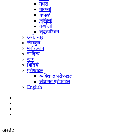
मधेस
बाग्मती
गण्डकी
लुम्बिनी
कर्णाली
सुदूरपश्चिम
अर्थतन्त्र
खेलकुद
मनोरञ्जन
साहित्य
ब्लग
भिडियो
प्रोफाइल
ब्यक्तिगत प्रोफाइल
संथागत प्रोफाइल
English
अपडेट