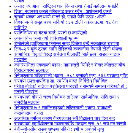
प्रवेश
असार १५ आज : राष्ट्रिय धान दिवस तथा रोपाइँ महोत्सव मनाइँदै
शिक्षा–स्वास्थ्य करले गरिबलाई असर गर्दैन : अर्थमन्त्री वाग्ले
चुनावी धक्का अस्थायी मात्रै हो, एमाले फेरि उठ्छ : ओली
विश्वकपको समूह चरण सकियो : ३२ टोली नकआउटमा, १६ देश
बाहिरिए
प्रतिनिधिसभा बैठक बस्दै, यस्तो छ कार्यसूची
अफगानिस्तानमा गयो शक्तिशाली भूकम्प
डेम्बेलेको ह्याट्रिकमा फ्रान्स समूह विजेता बन्दै नकआउट चरणमा
लिग–२ र युके टूरका लागि रोहितको कप्तानीमा नेपाली टोली घोषणा
सामाजिक विकृतिविरुद्ध सचेतना फैलाउँदै ‘सहीछाप’ सडक नाटक
प्रदर्शन
कांग्रेसभित्र एकताको पहल : महामन्त्री घिमिरे र शेखर कोइरालाबीच
विराटनगरमा छलफल
भेनेजुएलामा शक्तिशाली भूकम्प : १८८ जनाको मृत्यु, १३८ परकम्प पुष्टि
रास्वपा उपसभापतिमा डा. स्वर्णिम वाग्ले निर्विरोध निर्वाचित
परीक्षा बोर्डको नतिजा प्रक्रिया पारदर्शी र समयमै सम्पन्न गरिएको हो :
मन्त्री पोखरेल
रास्वपाको दोस्रो चरण निर्वाचन तालिका सार्वजनिक, राति सवा ९
बजेदेखि मतदान
भेनेजुएलामा ७.१ म्याग्निच्युडको शक्तिशाली भूकम्प, राजधानी
कराकासमा त्रास
अत्यधिक गर्मीका कारण वीरगञ्जका सबै विद्यालय चार दिन बन्द
रास्वपाको महाधिवेशनमा मध्यरातदेखि मतदान सुरु, १८ सय मत खस्यो
बेनी–जोमसोम सडकखण्डमा पहिरो : इभी चालकको मृत्यु