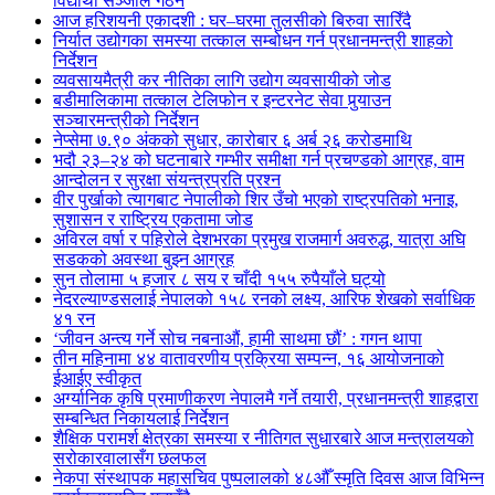
विद्यार्थी सञ्जाल गठन
आज हरिशयनी एकादशी : घर–घरमा तुलसीको बिरुवा सारिँदै
निर्यात उद्योगका समस्या तत्काल सम्बोधन गर्न प्रधानमन्त्री शाहको
निर्देशन
व्यवसायमैत्री कर नीतिका लागि उद्योग व्यवसायीको जोड
बडीमालिकामा तत्काल टेलिफोन र इन्टरनेट सेवा पुर्‍याउन
सञ्चारमन्त्रीको निर्देशन
नेप्सेमा ७.९० अंकको सुधार, कारोबार ६ अर्ब २६ करोडमाथि
भदौ २३–२४ को घटनाबारे गम्भीर समीक्षा गर्न प्रचण्डको आग्रह, वाम
आन्दोलन र सुरक्षा संयन्त्रप्रति प्रश्न
वीर पुर्खाको त्यागबाट नेपालीको शिर उँचो भएको राष्ट्रपतिको भनाइ,
सुशासन र राष्ट्रिय एकतामा जोड
अविरल वर्षा र पहिरोले देशभरका प्रमुख राजमार्ग अवरुद्ध, यात्रा अघि
सडकको अवस्था बुझ्न आग्रह
सुन तोलामा ५ हजार ८ सय र चाँदी १५५ रुपैयाँले घट्यो
नेदरल्याण्डसलाई नेपालको १५८ रनको लक्ष्य, आरिफ शेखको सर्वाधिक
४१ रन
‘जीवन अन्त्य गर्ने सोच नबनाऔं, हामी साथमा छौं’ : गगन थापा
तीन महिनामा ४४ वातावरणीय प्रक्रिया सम्पन्न, १६ आयोजनाको
ईआईए स्वीकृत
अर्ग्यानिक कृषि प्रमाणीकरण नेपालमै गर्ने तयारी, प्रधानमन्त्री शाहद्वारा
सम्बन्धित निकायलाई निर्देशन
शैक्षिक परामर्श क्षेत्रका समस्या र नीतिगत सुधारबारे आज मन्त्रालयको
सरोकारवालासँग छलफल
नेकपा संस्थापक महासचिव पुष्पलालको ४८औँ स्मृति दिवस आज विभिन्न