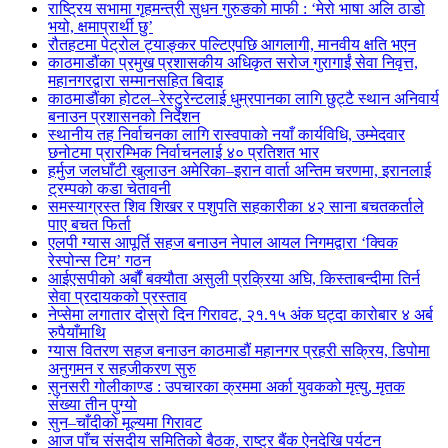
राष्ट्रिय सभामा गृहमन्त्री सुधन गुरुङको माफी : ‘मेरो भाषा अलि ठाडो
भयो, क्षमाप्रार्थी छु’
रौतहटमा पेट्रोल ट्याङ्कर पल्टिएपछि आगलागी, मानवीय क्षति भएन
काठमाडौंका प्रमुख प्रशासकीय अधिकृत सरोज गुरागाईं सेवा निवृत्त,
महानगरद्वारा सम्मानसहित बिदाइ
काठमाडौंका होटल–रेस्टुरेन्टलाई धुम्रपानका लागि छुट्टै स्थान अनिवार्य
बनाउन प्रशासनको निर्देशन
स्थानीय तह निर्वाचनका लागि रास्वपाको नयाँ कार्यविधि, उम्मेदवार
छनोटमा प्रारम्भिक निर्वाचनलाई ४० प्रतिशत भार
हर्मुज जलघाँटी खुलाउन अमेरिका–इरान वार्ता अन्तिम चरणमा, इरानलाई
ट्रम्पको कडा चेतावनी
समस्याग्रस्त शिव शिखर र पशुपति सहकारीका ४२ साना बचतकर्ताले
पाए बचत फिर्ता
एलपी ग्यास आपूर्ति सहज बनाउन नेपाल आयल निगमद्वारा ‘क्विक
रेस्पोन्स टिम’ गठन
आईएसपीको अर्बौं बक्यौता असुली प्रक्रिया अघि, किस्ताबन्दीमा तिर्न
सेवा प्रदायकको प्रस्ताव
नेप्सेमा लगातार दोस्रो दिन गिरावट, २१.१५ अंक घट्दा कारोबार ४ अर्ब
रुपैयाँमाथि
ग्यास वितरण सहज बनाउन काठमाडौं महानगर प्रहरी सक्रिय, डिपोमा
अनुगमन र सहजीकरण सुरु
सुनसरी गोलीकाण्ड : उपचारका क्रममा अर्का युवकको मृत्यु, मृतक
संख्या तीन पुग्यो
सुन–चाँदीको मूल्यमा गिरावट
आज पाँच संसदीय समितिको बैठक, राष्ट्र बैंक ऐनदेखि पर्यटन