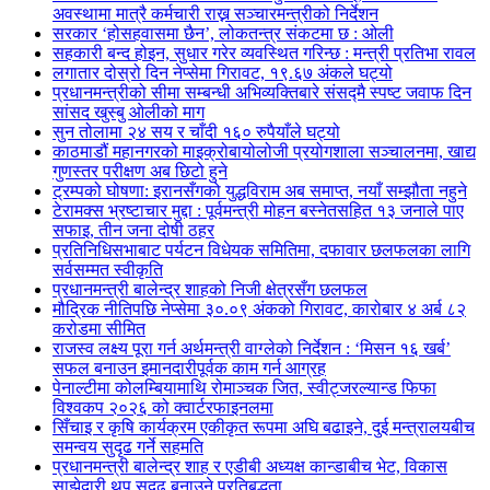
अवस्थामा मात्रै कर्मचारी राख्न सञ्चारमन्त्रीको निर्देशन
सरकार ‘होसहवासमा छैन’, लोकतन्त्र संकटमा छ : ओली
सहकारी बन्द होइन, सुधार गरेर व्यवस्थित गरिन्छ : मन्त्री प्रतिभा रावल
लगातार दोस्रो दिन नेप्सेमा गिरावट, १९.६७ अंकले घट्यो
प्रधानमन्त्रीको सीमा सम्बन्धी अभिव्यक्तिबारे संसद्मै स्पष्ट जवाफ दिन
सांसद खुस्बु ओलीको माग
सुन तोलामा २४ सय र चाँदी १६० रुपैयाँले घट्यो
काठमाडौं महानगरको माइक्रोबायोलोजी प्रयोगशाला सञ्चालनमा, खाद्य
गुणस्तर परीक्षण अब छिटो हुने
ट्रम्पको घोषणा: इरानसँगको युद्धविराम अब समाप्त, नयाँ सम्झौता नहुने
टेरामक्स भ्रष्टाचार मुद्दा : पूर्वमन्त्री मोहन बस्नेतसहित १३ जनाले पाए
सफाइ, तीन जना दोषी ठहर
प्रतिनिधिसभाबाट पर्यटन विधेयक समितिमा, दफावार छलफलका लागि
सर्वसम्मत स्वीकृति
प्रधानमन्त्री बालेन्द्र शाहको निजी क्षेत्रसँग छलफल
मौद्रिक नीतिपछि नेप्सेमा ३०.०९ अंकको गिरावट, कारोबार ४ अर्ब ८२
करोडमा सीमित
राजस्व लक्ष्य पूरा गर्न अर्थमन्त्री वाग्लेको निर्देशन : ‘मिसन १६ खर्ब’
सफल बनाउन इमानदारीपूर्वक काम गर्न आग्रह
पेनाल्टीमा कोलम्बियामाथि रोमाञ्चक जित, स्वीट्जरल्यान्ड फिफा
विश्वकप २०२६ को क्वार्टरफाइनलमा
सिँचाइ र कृषि कार्यक्रम एकीकृत रूपमा अघि बढाइने, दुई मन्त्रालयबीच
समन्वय सुदृढ गर्ने सहमति
प्रधानमन्त्री बालेन्द्र शाह र एडीबी अध्यक्ष कान्डाबीच भेट, विकास
साझेदारी थप सुदृढ बनाउने प्रतिबद्धता