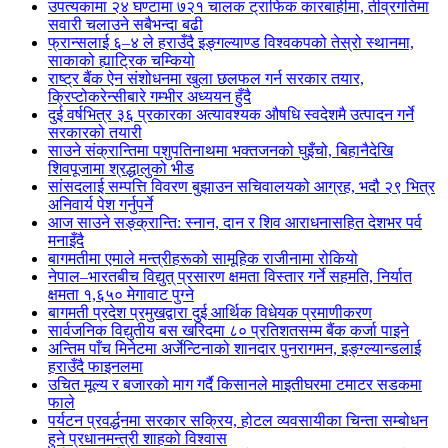
उपत्यकामा २४ घण्टामा ७२१ चालक ट्राफिक कारबाहीमा, तीव्रगतिमा
सवारी चलाउने सबैभन्दा बढी
फ्रान्सलाई ६–४ ले हराउँदै इङ्गल्याण्ड विश्वकपको तेस्रो स्थानमा,
साकाको ह्याट्रिक चम्कियो
राष्ट्र बैंक ऐन संशोधनमा खुला छलफल गर्न सरकार तयार,
क्रिप्टोकरेन्सीबारे गम्भीर अध्ययन हुँदै
दुई वर्षभित्र ३६ प्रकारका अत्यावश्यक औषधि स्वदेशमै उत्पादन गर्ने
सरकारको तयारी
साउने संक्रान्तिमा पशुपतिनाथमा भक्तजनको घुइँचो, बिहानैदेखि
शिवपूजामा श्रद्धालुको भीड
सांसदलाई सम्पत्ति विवरण बुझाउन सचिवालयको आग्रह, भदौ २९ भित्र
अनिवार्य पेश गर्नुपर्ने
आज साउने सङ्क्रान्ति: स्नान, दान र शिव आराधनासहित देशभर पर्व
मनाइँदै
बागमतीमा एमाले मन्त्रीहरूको सामूहिक राजीनामा रोकियो
नेपाल–भारतबीच विद्युत् प्रसारण क्षमता विस्तार गर्ने सहमति, निर्यात
क्षमता १,६५० मेगावाट पुग्ने
बागमती प्रदेश प्रमुखद्वारा दुई आर्थिक विधेयक प्रमाणीकरण
सार्वजनिक विद्युतीय बस खरिदमा ८० प्रतिशतसम्म बैंक कर्जा पाइने
अन्तिम पाँच मिनेटमा अर्जेन्टिनाको शानदार पुनरागमन, इङ्ग्ल्यान्डलाई
हराउँदै फाइनलमा
उचित मूल्य र बजारको माग गर्दै किसानले माइतीघरमा टमाटर सडकमा
फाले
पर्यटन प्रवर्द्धनमा सरकार सक्रिय, होटल व्यवसायीका चिन्ता सम्बोधन
हुने प्रधानमन्त्री शाहको विश्वास