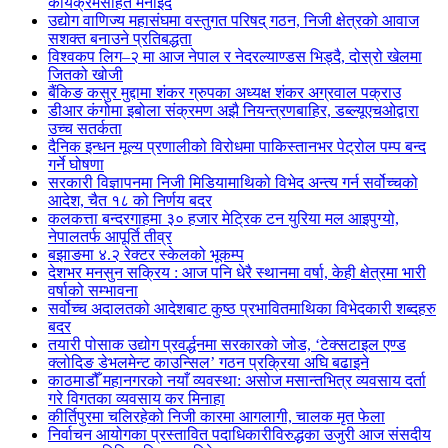
कार्यक्रमसहित मनाइँदै
उद्योग वाणिज्य महासंघमा वस्तुगत परिषद् गठन, निजी क्षेत्रको आवाज
सशक्त बनाउने प्रतिबद्धता
विश्वकप लिग–२ मा आज नेपाल र नेदरल्याण्डस भिड्दै, दोस्रो खेलमा
जितको खोजी
बैंकिङ कसुर मुद्दामा शंकर ग्रुपका अध्यक्ष शंकर अग्रवाल पक्राउ
डीआर कंगोमा इबोला संक्रमण अझै नियन्त्रणबाहिर, डब्ल्यूएचओद्वारा
उच्च सतर्कता
दैनिक इन्धन मूल्य प्रणालीको विरोधमा पाकिस्तानभर पेट्रोल पम्प बन्द
गर्ने घोषणा
सरकारी विज्ञापनमा निजी मिडियामाथिको विभेद अन्त्य गर्न सर्वोच्चको
आदेश, चैत १८ को निर्णय बदर
कलकत्ता बन्दरगाहमा ३० हजार मेट्रिक टन युरिया मल आइपुग्यो,
नेपालतर्फ आपूर्ति तीव्र
बझाङमा ४.२ रेक्टर स्केलको भूकम्प
देशभर मनसुन सक्रिय : आज पनि धेरै स्थानमा वर्षा, केही क्षेत्रमा भारी
वर्षाको सम्भावना
सर्वोच्च अदालतको आदेशबाट कुष्ठ प्रभावितमाथिका विभेदकारी शब्दहरु
बदर
तयारी पोसाक उद्योग प्रवर्द्धनमा सरकारको जोड, ‘टेक्सटाइल एण्ड
क्लोदिङ डेभलमेन्ट काउन्सिल’ गठन प्रक्रिया अघि बढाइने
काठमाडौँ महानगरको नयाँ व्यवस्था: असोज मसान्तभित्र व्यवसाय दर्ता
गरे विगतका व्यवसाय कर मिनाहा
कीर्तिपुरमा चलिरहेको निजी कारमा आगलागी, चालक मृत फेला
निर्वाचन आयोगका प्रस्तावित पदाधिकारीविरुद्धका उजुरी आज संसदीय