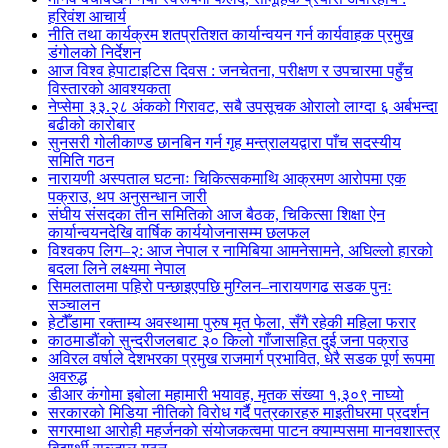
हरिवंश आचार्य
नीति तथा कार्यक्रम शतप्रतिशत कार्यान्वयन गर्न कार्यवाहक प्रमुख
डंगोलको निर्देशन
आज विश्व हेपाटाइटिस दिवस : जनचेतना, परीक्षण र उपचारमा पहुँच
विस्तारको आवश्यकता
नेप्सेमा ३३.२८ अंकको गिरावट, सबै उपसूचक ओरालो लाग्दा ६ अर्बभन्दा
बढीको कारोबार
सुनसरी गोलीकाण्ड छानबिन गर्न गृह मन्त्रालयद्वारा पाँच सदस्यीय
समिति गठन
नारायणी अस्पताल घटनाः चिकित्सकमाथि आक्रमण आरोपमा एक
पक्राउ, थप अनुसन्धान जारी
संघीय संसदका तीन समितिको आज बैठक, चिकित्सा शिक्षा ऐन
कार्यान्वयनदेखि वार्षिक कार्ययोजनासम्म छलफल
विश्वकप लिग–२: आज नेपाल र नामिबिया आमनेसामने, अघिल्लो हारको
बदला लिने लक्ष्यमा नेपाल
सिमलतालमा पहिरो पन्छाइएपछि मुग्लिन–नारायणगढ सडक पुनः
सञ्चालन
हेटौँडामा रक्ताम्य अवस्थामा पुरुष मृत फेला, सँगै रहेकी महिला फरार
काठमाडौंको सुन्दरीजलबाट ३० किलो गाँजासहित दुई जना पक्राउ
अविरल वर्षाले देशभरका प्रमुख राजमार्ग प्रभावित, धेरै सडक पूर्ण रूपमा
अवरुद्ध
डीआर कंगोमा इबोला महामारी भयावह, मृतक संख्या १,३०९ नाघ्यो
सरकारको मिडिया नीतिको विरोध गर्दै पत्रकारहरु माइतीघरमा प्रदर्शन
सगरमाथा आरोही महर्जनको संयोजकत्वमा पाटन क्याम्पसमा मानवशास्त्र