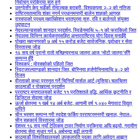
निर्वाचन प्रक्रिया सुरु हुने
उरुग्वेसँग केप भर्डेको रोमाञ्चक बराबरी, विश्वकपमा २–२ को नतिजा
राष्ट्रियतामाथि शंका नगर्न प्रधानमन्त्री बालेन शाहको आग्रह
रास्वपाको प्रथम महाधिवेशन भरतपुरमा सुरु, रवि र बालेनले संयुक्त
उद्घाटन
नेदरल्यान्ड्सको शानदार प्रदर्शन, स्विडेनमाथि ५–१ को फराकिलो जित
नेपालमा विभिन्न कार्यक्रमसहित अन्तरराष्ट्रिय योग दिवस मनाइँदै
पोखरा महानगरको ७ अर्ब १५ करोड बजेट सार्वजनिक, पूर्वाधार र सेवा
विस्तारमा जोड
१६ सय वर्ष पुरानो रातो मच्छिन्द्रनाथ जात्रा आज ‘भोटो जात्रा’सँगै
सम्पन्न हुँदै
विश्वकप : मोरक्कोको पहिलो जित
स्विट्जरल्याण्डको शानदार जित, बोस्निया हर्जगोभिनामाथि ४–२ को
विजय
वीरताको कथा प्रस्तुत गर्ने चिनियाँ मार्सल आर्ट (वुसिया) चलचित्र
काठमाडौं र पोखरामा प्रदर्शन
परराष्ट्र मन्त्रालयको बजेट ११ प्रतिशतले वृद्धि, आर्थिक कूटनीति र
डिजिटल सेवामा जोड
ऊर्जा क्षेत्रमा १ खर्ब १४ अर्ब बजेट, आगामी वर्ष १,०४० मेगावाट विद्युत्
थपिने
चीन भ्रमण सम्पन्न गरी स्वदेश फर्किए परराष्ट्रमन्त्री खनाल, नेपाल–
चीन सहकार्य विस्तारमा जोड
देशभर १६ सय नयाँ टेलिकम टावर निर्माण प्रक्रिया अघि बढ्यो, ग्रामीण
क्षेत्रमा सेवा सुधार गर्न ६ अर्बभन्दा बढी लगानी
काठमाडौं विश्वविद्यालयको उपकुलपति पदका लागि आवेदन आह्वान