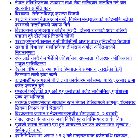
नेपाल टेलिभिजनका उपकरण तथा सेवा खरिदबारे छानबिन गर्न चार
सदस्यीय समिति गठन
विश्वकप: सेनेगलविरुद्ध फ्रान्स विजयी
प्रतिनिधिसभा बैठक आज बस्दै, विभिन्न मन्त्रालयको बजेटमाथि उठेका
प्रश्नको मन्त्रीहरूले जवाफ दिने
विश्वकपमा अस्ट्रिया र जोर्डन भिड्दै : दोस्रो चरणको आशा बलियो
बनाउन दुवै टोलीलाई जितको खोजी
परराष्ट्रमन्त्री खनाल र सीपीपीसीसी अध्यक्ष वाङ हुनिङबीच भेटवार्ता
राहदानी विभागका महानिर्देशक तीर्थराज अर्याल अख्तियारको
नियन्त्रणमा
स्पेनलाई रोक्दै केप भेर्डेको ऐतिहासिक सफलता, गोलरक्षक भोजिन्हाको
भावुक प्रतिक्रिया
देशका विभिन्न क्षेत्रमा वर्षा र हिमपातको सम्भावना, तराईका केही
जिल्लामा तातो हावा चल्ने
काठमाडौँ महानगरको नीति तथा कार्यक्रम सर्वसम्मत पारित, असार ४ मा
बजेट प्रस्तुत हुने
गण्डकी प्रदेशको ३२ अर्ब ९९ करोडको बजेट सार्वजनिक, पूर्वाधारमा
उच्च प्राथमिकता
भ्रामक एसएमएसबाट सावधान रहन नेपाल टेलिकमको आग्रह, शंकास्पद
लिंकमा क्लिक नगर्न चेतावनी
विश्वकपमा जापान र नेदरल्यान्ड्सबीच रोमाञ्चक २–२ बराबरी
नेपाल राष्ट्र बैंकद्वारा आजको विदेशी मुद्रा विनिमयदर सार्वजनिक
युवाको सपना नेपालमै पूरा हुने वातावरण बनाउन बजेटमार्फत सुरुवात :
अर्थमन्त्री वाग्ले
प्रतिनिधिसभामा असार १ र २ गते मन्त्रालयगत बजेटमाथि छलफल,