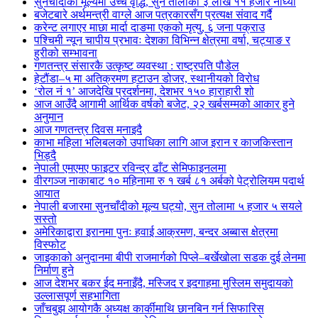
सुनचाँदीको मूल्यमा उच्च वृद्धि, सुन तोलाको ३ लाख ११ हजार नाघ्यो
बजेटबारे अर्थमन्त्री वाग्ले आज पत्रकारसँग प्रत्यक्ष संवाद गर्दै
करेन्ट लगाएर माछा मार्दा दाङमा एकको मृत्यु, ६ जना पक्राउ
पश्चिमी न्यून चापीय प्रभावः देशका विभिन्न क्षेत्रमा वर्षा, चट्याङ र
हुरीको सम्भावना
गणतन्त्र संसारकै उत्कृष्ट व्यवस्था : राष्ट्रपति पौडेल
हेटौंडा–५ मा अतिक्रमण हटाउन डोजर, स्थानीयको विरोध
‘रोल नं १’ आजदेखि प्रदर्शनमा, देशभर १५० हाराहारी शो
आज आउँदै आगामी आर्थिक वर्षको बजेट, २२ खर्बसम्मको आकार हुने
अनुमान
आज गणतन्त्र दिवस मनाइदै
काभा महिला भलिबलको उपाधिका लागि आज इरान र काजकिस्तान
भिड्दै
नेपाली एमएमए फाइटर रविन्द्र ढाँट सेमिफाइनलमा
वीरगञ्ज नाकाबाट १० महिनामा रु १ खर्ब ८१ अर्बको पेट्रोलियम पदार्थ
आयात
नेपाली बजारमा सुनचाँदीको मूल्य घट्यो, सुन तोलामा ५ हजार ५ सयले
सस्तो
अमेरिकाद्वारा इरानमा पुनः हवाई आक्रमण, बन्दर अब्बास क्षेत्रमा
विस्फोट
जाइकाको अनुदानमा बीपी राजमार्गको पिप्ले–बर्खेखोला सडक दुई लेनमा
निर्माण हुने
आज देशभर बकर ईद मनाइँदै, मस्जिद र इदगाहमा मुस्लिम समुदायको
उल्लासपूर्ण सहभागिता
जाँचबुझ आयोगकै अध्यक्ष कार्कीमाथि छानबिन गर्न सिफारिस