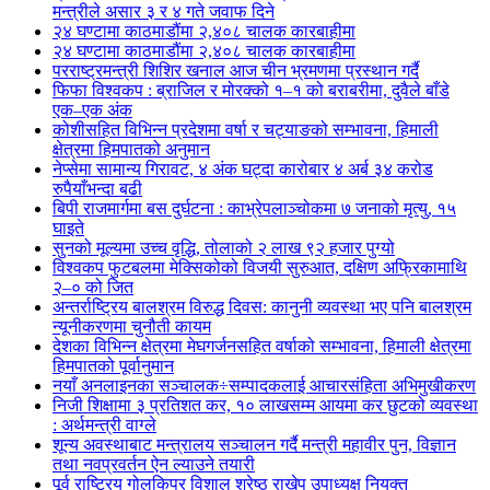
मन्त्रीले असार ३ र ४ गते जवाफ दिने
२४ घण्टामा काठमाडौंमा २,४०८ चालक कारबाहीमा
२४ घण्टामा काठमाडौंमा २,४०८ चालक कारबाहीमा
परराष्ट्रमन्त्री शिशिर खनाल आज चीन भ्रमणमा प्रस्थान गर्दै
फिफा विश्वकप : ब्राजिल र मोरक्को १–१ को बराबरीमा, दुवैले बाँडे
एक–एक अंक
कोशीसहित विभिन्न प्रदेशमा वर्षा र चट्याङको सम्भावना, हिमाली
क्षेत्रमा हिमपातको अनुमान
नेप्सेमा सामान्य गिरावट, ४ अंक घट्दा कारोबार ४ अर्ब ३४ करोड
रुपैयाँभन्दा बढी
बिपी राजमार्गमा बस दुर्घटना : काभ्रेपलाञ्चोकमा ७ जनाको मृत्यु, १५
घाइते
सुनको मूल्यमा उच्च वृद्धि, तोलाको २ लाख ९२ हजार पुग्यो
विश्वकप फुटबलमा मेक्सिकोको विजयी सुरुआत, दक्षिण अफ्रिकामाथि
२–० को जित
अन्तर्राष्ट्रिय बालश्रम विरुद्ध दिवस: कानुनी व्यवस्था भए पनि बालश्रम
न्यूनीकरणमा चुनौती कायम
देशका विभिन्न क्षेत्रमा मेघगर्जनसहित वर्षाको सम्भावना, हिमाली क्षेत्रमा
हिमपातको पूर्वानुमान
नयाँ अनलाइनका सञ्चालक÷सम्पादकलाई आचारसंहिता अभिमुखीकरण
निजी शिक्षामा ३ प्रतिशत कर, १० लाखसम्म आयमा कर छुटको व्यवस्था
: अर्थमन्त्री वाग्ले
शून्य अवस्थाबाट मन्त्रालय सञ्चालन गर्दै मन्त्री महावीर पुन, विज्ञान
तथा नवप्रवर्तन ऐन ल्याउने तयारी
पूर्व राष्ट्रिय गोलकिपर विशाल श्रेष्ठ राखेप उपाध्यक्ष नियुक्त