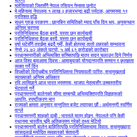
धारणा
मलेसियाको जितसँगै नेपाल एसियन गेम्समा छनोट
मे महिनामा नेपालमा १ लाख २ हजारभन्दा बढी पर्यटक, आगमनमा १९
प्रतिशत वृद्धि
सुधन गुरुङ प्रकरण : छानबिन समितिको म्याद पाँच दिन थप, अनुसन्धान
अन्तिम चरणमा
प्रतिनिधिसभा बैठक बस्दै, यस्ता छन् कार्यसूची
प्रतिनिधिसभा बैठक बस्दै, यस्ता छन् कार्यसूची
वर्षा घटेसँगै तराईमा बढ्दै गर्मी, केही क्षेत्रमा तातो लहरको सम्भावना
नेप्से २६.७२ अंकले घट्यो, ५ अर्ब ६१ करोडको कारोबार
प्रधानमन्त्रीको अभिव्यक्ति सच्चिएपछि मात्र सदन चलाउन दिने निर्णय
आज विश्व बुवाआमा दिवस : आमाबुवाको योगदानप्रति सम्मान र कृतज्ञता
व्यक्त गर्ने दिन
विपक्षीको विरोधबीच प्रतिनिधिसभा नियमावली पारित, सभामुखलाई
व्याख्याको अन्तिम अधिकार
रवि लामिछाने आज भारत भ्रमणमा, भाजपा नेतृत्वसँग उच्चस्तरीय
भेटवार्ता गर्ने
प्रधानमन्त्री बालेनको सीमा सम्बन्धी अभिव्यक्तिप्रति विज्ञहरूको
आपत्ति, स्पष्टीकरण माग
राज्यको क्षमता अनुसार सन्तुलित बजेट ल्याएका छौं : अर्थमन्त्री स्वर्णिम
वाग्ले
प्रधानमन्त्री शाहको दाबी : भारतले मात्र होइन, नेपालले पनि केही
स्थानमा भारतीय भूमि अतिक्रमण गरेको तथ्य भेटियो
प्रधानमन्त्री बालेन बाहिरिएपछि प्रतिनिधिसभामा विवाद, सभामुखद्वारा
सांसदलाई मर्यादित व्यवहारको चेतावनी