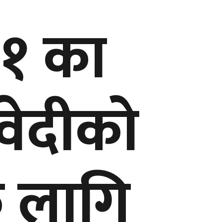
१ का
वेदीको
ै लागि