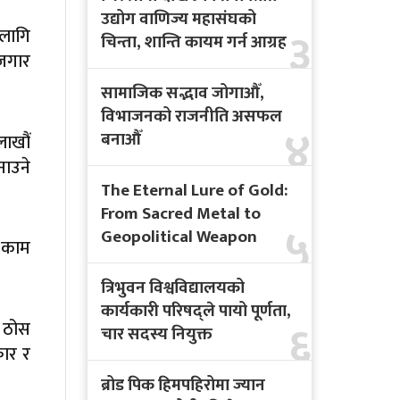
उद्योग वाणिज्य महासंघको
३
लागि
चिन्ता, शान्ति कायम गर्न आग्रह
ोजगार
सामाजिक सद्भाव जोगाऔँ,
विभाजनको राजनीति असफल
४
बनाऔँ
लाखौं
नाउने
The Eternal Lure of Gold:
From Sacred Metal to
५
Geopolitical Weapon
र काम
त्रिभुवन विश्वविद्यालयको
कार्यकारी परिषद्ले पायो पूर्णता,
६
ा ठोस
चार सदस्य नियुक्त
कार र
ब्रोड पिक हिमपहिरोमा ज्यान