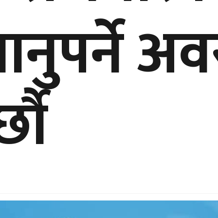
ानुपर्ने अ
्छौ