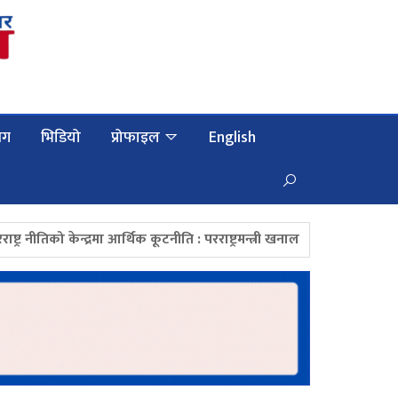
लग
भिडियो
प्रोफाइल
English
को केन्द्रमा आर्थिक कूटनीति : परराष्ट्रमन्त्री खनाल
महाङ्काल मन्दिरको चौघ