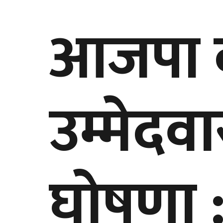
आजपा क
उम्मेदव
घोषणा 