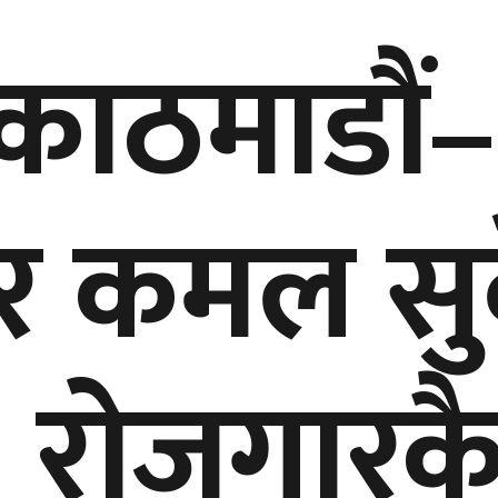
ाठमाडौं–
ार कमल सु
: रोजगारक