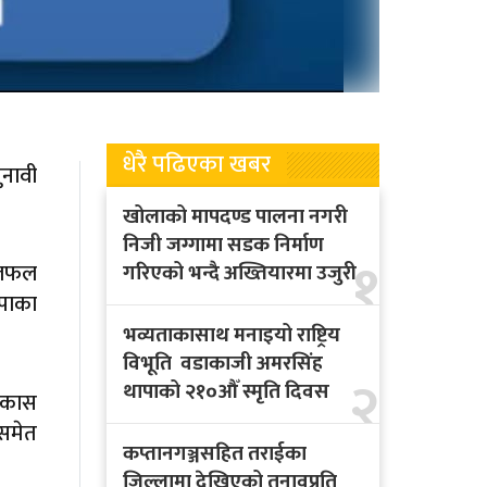
धेरै पढिएका खबर
नावी
खोलाको मापदण्ड पालना नगरी
निजी जग्गामा सडक निर्माण
१
 छलफल
गरिएको भन्दै अख्तियारमा उजुरी
पाका
भव्यताकासाथ मनाइयो राष्ट्रिय
विभूति वडाकाजी अमरसिंह
२
थापाको २१०औँ स्मृति दिवस
िकास
 समेत
कप्तानगञ्जसहित तराईका
जिल्लामा देखिएको तनावप्रति