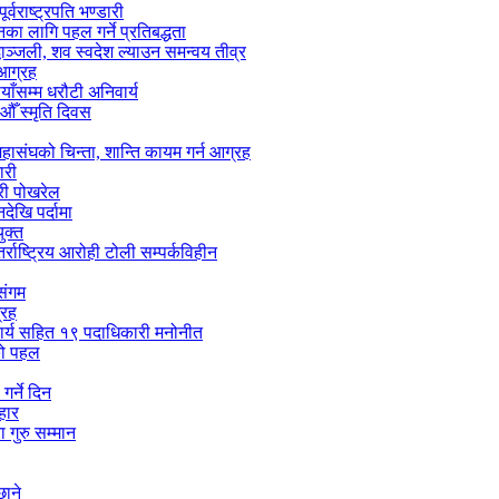
वराष्ट्रपति भण्डारी
यनका लागि पहल गर्ने प्रतिबद्धता
ाञ्जली, शव स्वदेश ल्याउन समन्वय तीव्र
 आग्रह
ाँसम्म धरौटी अनिवार्य
ँ स्मृति दिवस
हासंघको चिन्ता, शान्ति कायम गर्न आग्रह
ारी
्री पोखरेल
ेखि पर्दामा
ुक्त
्राष्ट्रिय आरोही टोली सम्पर्कविहीन
 संगम
्रह
ाचार्य सहित १९ पदाधिकारी मनोनीत
लको पहल
गर्ने दिन
हार
 गुरु सम्मान
छाने