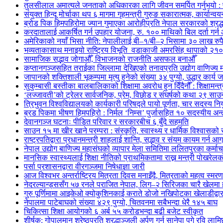
तुलसीलाल अमात्यले जनताको अधिकारका लागि जीवन समर्पित गर्नुभयो : पूर्
संयुक्त हिन्दू मोर्चाका थप ६ मागमा गृहमन्त्री गुरुङ सकारात्मक, कार्यान्व
ब्रोड पिक हिमपहिरोमा ज्यान गुमाएका आरोहीप्रति नेपाल सरकारको श्रद्ध
करदातालाई आकर्षित गर्न उपहार योजना, रु. १०० माथिको बिल दर्ता गर्न
अमेरिकाको नयाँ भिसा नीति: नेपालीलाई बी–१/बी–२ भिसामा ३० लाख रुपैय
भव्यताकासाथ मनाइयो राष्ट्रिय विभूति वडाकाजी अमरसिंह थापाको २१०औ
सामाजिक सद्भाव जोगाऔँ, विभाजनको राजनीति असफल बनाऔँ
कप्तानगञ्जसहित तराईका जिल्लामा देखिएको तनावप्रति उद्योग वाणिज्य म
जापानको शक्तिशाली भूकम्पमा मृत्यु हुनेको संख्या ३४ पुग्यो, उद्धार कार्य ज
सुकुम्बासी बस्तीका बालबालिकाको शिक्षामा अवरोध हुन दिँदैनौँ : शिक्षामन्त
‘लज्जावती’को ट्रेलर सार्वजनिक, प्रेम, विछोड र संघर्षको कथा २९ साउनद
त्रिभुवन विश्वविद्यालयको कार्यकारी परिषद्ले पायो पूर्णता, चार सदस्य निय
ब्रड पिकमा भीषण हिमपहिरो : निर्मल ‘निम्स’ पुर्जासहित १० सदस्यीय अन्तर
देवानगञ्ज घटनाः पीडित परिवार र सरकारबीच ६ बुँदे सहमति
साउन १५ मा खीर खाने परम्परा : संस्कृति, स्वास्थ्य र धार्मिक विश्वासको
राष्ट्रपतिद्वारा प्रधानमन्त्री शाहलाई शान्ति, सद्भाव र संयम कायम गर्न आग
नेपाल उद्योग बाणिज्य महासंघको व्यापार मेला समितिमा ललितपुरका कर्म
मानसिक स्वास्थ्यलाई शिक्षा नीतिको प्राथमिकतामा राख्न मन्त्री पोखरे
पर्सा प्रशासनद्वारा वीरगञ्जमा निषेधाज्ञा जारी
आज विश्वभर अन्तर्राष्ट्रिय मित्रता दिवस मनाइँदै, मित्रताको महत्व स्मरण 
नेदरल्यान्ड्ससँग ५७ रनले पराजित नेपाल, लिग–२ सिरिजका चारै खेलमा 
गुरु पूर्णिमामा आइकेओ क्योकुशिनकाई कराते डोजो नखिपोटका खेलाडीद्वारा
नेपालमा पाटेबाघको संख्या ४२९ पुग्यो, चितवनमा सबैभन्दा धेरै १४५ बाघ
चिकित्सा शिक्षा आयोगको ६ अर्ब ५५ करोडभन्दा बढी बजेट स्वीकृत
शीर्षक: गोपालमान श्रेष्ठप्रति श्रद्धाञ्जली अर्पण गर्न सानेपा पुगे रवि लामि