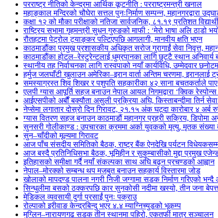
परराष्ट्र नीतिको केन्द्रमा आर्थिक कूटनीति : परराष्ट्रमन्त्री खनाल
महाङ्काल मन्दिरको चौघेरा सत्तल पुनःनिर्माण सम्पन्न, महानगरद्वारा उद्घ
कक्षा १२ को मौका परीक्षाको नतिजा सार्वजनिक, ८१.१९ प्रतिशत विद्यार्थी 
राष्ट्रिय सभामा गृहमन्त्री सुधन गुरुङको माफी : ‘मेरो भाषा अलि ठाडो भयो, क
रौतहटमा पेट्रोल ट्याङ्कर पल्टिएपछि आगलागी, मानवीय क्षति भएन
काठमाडौंका प्रमुख प्रशासकीय अधिकृत सरोज गुरागाईं सेवा निवृत्त, महान
काठमाडौंका होटल–रेस्टुरेन्टलाई धुम्रपानका लागि छुट्टै स्थान अनिवार्य
स्थानीय तह निर्वाचनका लागि रास्वपाको नयाँ कार्यविधि, उम्मेदवार छनोट
हर्मुज जलघाँटी खुलाउन अमेरिका–इरान वार्ता अन्तिम चरणमा, इरानलाई ट
समस्याग्रस्त शिव शिखर र पशुपति सहकारीका ४२ साना बचतकर्ताले पाए 
एलपी ग्यास आपूर्ति सहज बनाउन नेपाल आयल निगमद्वारा ‘क्विक रेस्पोन्
आईएसपीको अर्बौं बक्यौता असुली प्रक्रिया अघि, किस्ताबन्दीमा तिर्न सेव
नेप्सेमा लगातार दोस्रो दिन गिरावट, २१.१५ अंक घट्दा कारोबार ४ अर्ब रु
ग्यास वितरण सहज बनाउन काठमाडौं महानगर प्रहरी सक्रिय, डिपोमा 
सुनसरी गोलीकाण्ड : उपचारका क्रममा अर्का युवकको मृत्यु, मृतक संख्या त
सुन–चाँदीको मूल्यमा गिरावट
आज पाँच संसदीय समितिको बैठक, राष्ट्र बैंक ऐनदेखि पर्यटन विधेयकसम
आज बस्दै प्रतिनिधिसभा बैठक, भूमिहीन र सुकुम्बासीको मुद्दा प्रमुख एजेन्
इतिहासको समीक्षा गर्दै नयाँ संकल्पका साथ अघि बढ्न प्रचण्डको आह्वान
नेपाल–मोरक्को सम्बन्ध थप मजबुत बनाउन सहकार्य विस्तारमा जोड
खोलाको मापदण्ड पालना नगरी निजी जग्गामा सडक निर्माण गरिएको भन्दै 
सिन्धुलीमा बसको ठक्करपछि कार सुनकोसी नदीमा खस्यो, तीन जना बेपत्त
मेडिकल व्यवसायी दुर्गा प्रसाईं पुनः पक्राउ
रोल्पाको इरीवाङ केन्द्रबिन्दु भएर ४.४ म्याग्निच्युडको भूकम्प
मुग्लिन–नारायणगढ सडक तीन स्थानमा पहिरो, एकतर्फी मात्र सञ्चालन