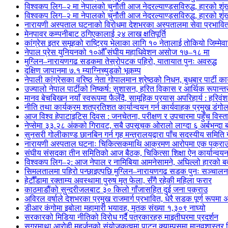
विश्वकप लिग–२ मा नेपालको चुनौती आज नेदरल्याण्ड्सविरुद्ध, हारको शृंखल
विश्वकप लिग–२ मा नेपालको चुनौती आज नेदरल्याण्ड्सविरुद्ध, हारको शृंखल
नारायणी अस्पताल घटनाको विरोधमा देशभरका अस्पतालमा सेवा प्रभावि
मेनपावर कम्पनीबाट ठगिएकालाई २४ लाख क्षतिपूर्ति
कांग्रेस इतर समूहको राष्ट्रिय भेलाका लागि १० नेतालाई तोकियो जिम्मेवा
नेपाल प्रेस युनियनको १०औँ संघीय महाधिवेशन असोज १७–१८ मा
मुग्लिन–नारायणगढ सडकमा तेस्रोपटक पहिरो, यातायात पुनः अवरुद्ध
दक्षिण जापानमा ७.१ म्याग्निच्युडको भूकम्प
नेपाली कांग्रेसका वरिष्ठ नेता गोपालमान श्रेष्ठको निधन, बुधबार पार्टी कार
उज्यालो नेपाल पार्टीको निष्कर्ष: सुशासन, हरित विकास र आर्थिक रूपान्तरण
मानव बेचबिखन नयाँ स्वरूपमा फैलँदै, सामूहिक प्रयास अपरिहार्य : हरिवंश
नीति तथा कार्यक्रम शतप्रतिशत कार्यान्वयन गर्न कार्यवाहक प्रमुख डंगोल
आज विश्व हेपाटाइटिस दिवस : जनचेतना, परीक्षण र उपचारमा पहुँच विस
नेप्सेमा ३३.२८ अंकको गिरावट, सबै उपसूचक ओरालो लाग्दा ६ अर्बभन्दा
सुनसरी गोलीकाण्ड छानबिन गर्न गृह मन्त्रालयद्वारा पाँच सदस्यीय समिति
नारायणी अस्पताल घटनाः चिकित्सकमाथि आक्रमण आरोपमा एक पक्राउ,
संघीय संसदका तीन समितिको आज बैठक, चिकित्सा शिक्षा ऐन कार्यान्वय
विश्वकप लिग–२: आज नेपाल र नामिबिया आमनेसामने, अघिल्लो हारको बदल
सिमलतालमा पहिरो पन्छाइएपछि मुग्लिन–नारायणगढ सडक पुनः सञ्चालन
हेटौँडामा रक्ताम्य अवस्थामा पुरुष मृत फेला, सँगै रहेकी महिला फरार
काठमाडौंको सुन्दरीजलबाट ३० किलो गाँजासहित दुई जना पक्राउ
अविरल वर्षाले देशभरका प्रमुख राजमार्ग प्रभावित, धेरै सडक पूर्ण रूपमा अ
डीआर कंगोमा इबोला महामारी भयावह, मृतक संख्या १,३०९ नाघ्यो
सरकारको मिडिया नीतिको विरोध गर्दै पत्रकारहरु माइतीघरमा प्रदर्शन
सगरमाथा आरोही महर्जनको संयोजकत्वमा पाटन क्याम्पसमा मानवशास्त्र वि