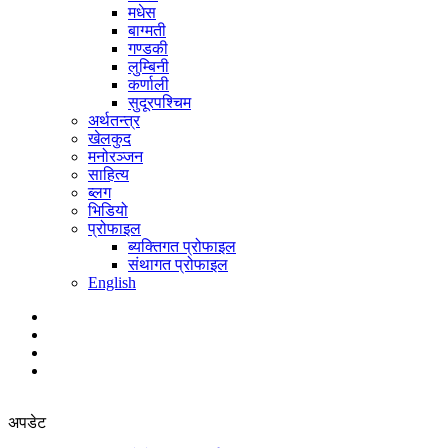
मधेस
बाग्मती
गण्डकी
लुम्बिनी
कर्णाली
सुदूरपश्चिम
अर्थतन्त्र
खेलकुद
मनोरञ्जन
साहित्य
ब्लग
भिडियो
प्रोफाइल
ब्यक्तिगत प्रोफाइल
संथागत प्रोफाइल
English
अपडेट