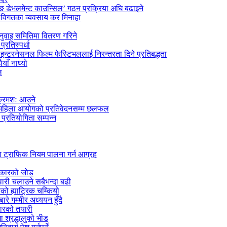
िङ डेभलमेन्ट काउन्सिल’ गठन प्रक्रिया अघि बढाइने
रे विगतका व्यवसाय कर मिनाहा
नुवाइ समितिमा वितरण गरिने
रतिस्पर्धा
न्टरनेसनल फिल्म फेस्टिभललाई निरन्तरता दिने प्रतिबद्धता
ाँ नाघ्यो
ल
 क्रमशः आउने
िय महिला आयोगको प्रतिवेदनसम्म छलफल
प्रतियोगिता सम्पन्न
ा ट्राफिक नियम पालना गर्न आग्रह
सरकारको जोड
ारी चलाउने सबैभन्दा बढी
को ह्याट्रिक चम्कियो
रे गम्भीर अध्ययन हुँदै
कारको तयारी
ा श्रद्धालुको भीड