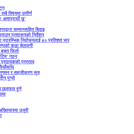
ाटन
सबै विषयमा उत्तीर्ण
्षमाप्रार्थी छु’
गरद्वारा सम्मानसहित बिदाइ
 बनाउन प्रशासनको निर्देशन
मा प्रारम्भिक निर्वाचनलाई ४० प्रतिशत भार
्रम्पको कडा चेतावनी
बचत फिर्ता
स टिम’ गठन
ा प्रदायकको प्रस्ताव
पैयाँमाथि
अनुगमन र सहजीकरण सुरु
ीन पुग्यो
्म छलफल हुने
डामा
अख्तियारमा उजुरी
ा