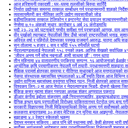
आज हरिशयनी एकादशी : घर–घरमा तुलसीको बिरुवा सारिँदै
निर्यात उद्योगका समस्या तत्काल सम्बोधन गर्न प्रधानमन्त्री शाहको निर्दे
व्यवसायमैत्री कर नीतिका लागि उद्योग व्यवसायीको जोड
बडीमालिकामा तत्काल टेलिफोन र इन्टरनेट सेवा पुर्‍याउन सञ्चारमन्त्रीको 
नेप्सेमा ७.९० अंकको सुधार, कारोबार ६ अर्ब २६ करोडमाथि
भदौ २३–२४ को घटनाबारे गम्भीर समीक्षा गर्न प्रचण्डको आग्रह, वाम आन्दोल
वीर पुर्खाको त्यागबाट नेपालीको शिर उँचो भएको राष्ट्रपतिको भनाइ, सुश
अविरल वर्षा र पहिरोले देशभरका प्रमुख राजमार्ग अवरुद्ध, यात्रा अघि 
सुन तोलामा ५ हजार ८ सय र चाँदी १५५ रुपैयाँले घट्यो
नेदरल्याण्डसलाई नेपालको १५८ रनको लक्ष्य, आरिफ शेखको सर्वाधिक ४
‘जीवन अन्त्य गर्ने सोच नबनाऔं, हामी साथमा छौं’ : गगन थापा
तीन महिनामा ४४ वातावरणीय प्रक्रिया सम्पन्न, १६ आयोजनाको ईआईए स
अर्ग्यानिक कृषि प्रमाणीकरण नेपालमै गर्ने तयारी, प्रधानमन्त्री शाहद्वारा 
शैक्षिक परामर्श क्षेत्रका समस्या र नीतिगत सुधारबारे आज मन्त्रालय
नेकपा संस्थापक महासचिव पुष्पलालको ४८औँ स्मृति दिवस आज विभिन्न का
उद्योग वाणिज्य महासंघमा वस्तुगत परिषद् गठन, निजी क्षेत्रको आवाज सशक
विश्वकप लिग–२ मा आज नेपाल र नेदरल्याण्डस भिड्दै, दोस्रो खेलमा ज
बैंकिङ कसुर मुद्दामा शंकर ग्रुपका अध्यक्ष शंकर अग्रवाल पक्राउ
डीआर कंगोमा इबोला संक्रमण अझै नियन्त्रणबाहिर, डब्ल्यूएचओद्वारा उच्
दैनिक इन्धन मूल्य प्रणालीको विरोधमा पाकिस्तानभर पेट्रोल पम्प बन्द गर्न
सरकारी विज्ञापनमा निजी मिडियामाथिको विभेद अन्त्य गर्न सर्वोच्चको आद
कलकत्ता बन्दरगाहमा ३० हजार मेट्रिक टन युरिया मल आइपुग्यो, नेपालतर्फ
बझाङमा ४.२ रेक्टर स्केलको भूकम्प
देशभर मनसुन सक्रिय : आज पनि धेरै स्थानमा वर्षा, केही क्षेत्रमा भारी वर्
सर्वोच्च अदालतको आदेशबाट कुष्ठ प्रभावितमाथिका विभेदकारी शब्दहरु 