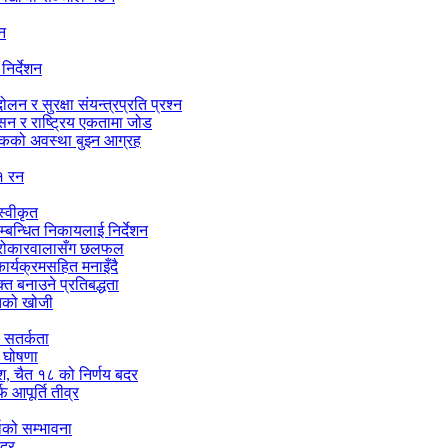
शन
निर्देशन
न र सुरक्षा संयन्त्रप्रति प्रश्न
ासन र राष्ट्रिय एकतामा जोड
सडकको अवस्था बुझ्न आग्रह
१ रन
्वीकृत
सम्बन्धित निकायलाई निर्देशन
को सरोकारवालासँग छलफल
र्यक्रमसहित मनाइँदै
्त बनाउने प्रतिबद्धता
ितको खोजी
च सतर्कता
े घोषणा
ेश, चैत १८ को निर्णय बदर
 आपूर्ति तीव्र
षाको सम्भावना
बदर