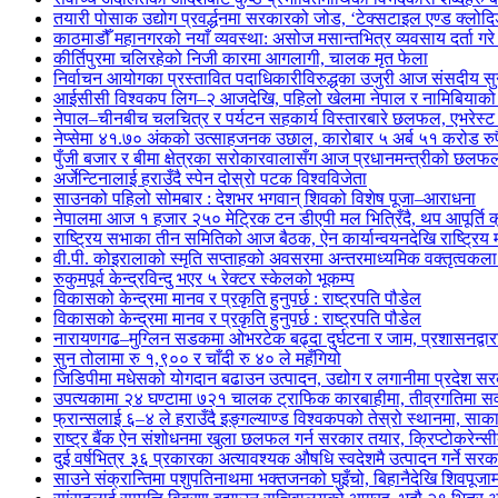
तयारी पोसाक उद्योग प्रवर्द्धनमा सरकारको जोड, ‘टेक्सटाइल एण्ड क्लोद
काठमाडौँ महानगरको नयाँ व्यवस्था: असोज मसान्तभित्र व्यवसाय दर्ता ग
कीर्तिपुरमा चलिरहेको निजी कारमा आगलागी, चालक मृत फेला
निर्वाचन आयोगका प्रस्तावित पदाधिकारीविरुद्धका उजुरी आज संसदीय सु
आईसीसी विश्वकप लिग–२ आजदेखि, पहिलो खेलमा नेपाल र नामिबियाको प्
नेपाल–चीनबीच चलचित्र र पर्यटन सहकार्य विस्तारबारे छलफल, एभरेस्ट इ
नेप्सेमा ४१.७० अंकको उत्साहजनक उछाल, कारोबार ५ अर्ब ५१ करोड रुपैय
पुँजी बजार र बीमा क्षेत्रका सरोकारवालासँग आज प्रधानमन्त्रीको छलफ
अर्जेन्टिनालाई हराउँदै स्पेन दोस्रो पटक विश्वविजेता
साउनको पहिलो सोमबार : देशभर भगवान् शिवको विशेष पूजा–आराधना
नेपालमा आज १ हजार २५० मेट्रिक टन डीएपी मल भित्रिँदै, थप आपूर्ति
राष्ट्रिय सभाका तीन समितिको आज बैठक, ऐन कार्यान्वयनदेखि राष्ट्र
वी.पी. कोइरालाको स्मृति सप्ताहको अवसरमा अन्तरमाध्यमिक वक्तृत्वकला 
रुकुमपूर्व केन्द्रविन्दु भएर ५ रेक्टर स्केलको भूकम्प
विकासको केन्द्रमा मानव र प्रकृति हुनुपर्छ : राष्ट्रपति पौडेल
विकासको केन्द्रमा मानव र प्रकृति हुनुपर्छ : राष्ट्रपति पौडेल
नारायणगढ–मुग्लिन सडकमा ओभरटेक बढ्दा दुर्घटना र जाम, प्रशासनद्वार
सुन तोलामा रु १,९०० र चाँदी रु ४० ले महँगियो
जिडिपीमा मधेसको योगदान बढाउन उत्पादन, उद्योग र लगानीमा प्रदेश 
उपत्यकामा २४ घण्टामा ७२१ चालक ट्राफिक कारबाहीमा, तीव्रगतिमा सव
फ्रान्सलाई ६–४ ले हराउँदै इङ्गल्याण्ड विश्वकपको तेस्रो स्थानमा, साका
राष्ट्र बैंक ऐन संशोधनमा खुला छलफल गर्न सरकार तयार, क्रिप्टोकरेन्सीबा
दुई वर्षभित्र ३६ प्रकारका अत्यावश्यक औषधि स्वदेशमै उत्पादन गर्ने सर
साउने संक्रान्तिमा पशुपतिनाथमा भक्तजनको घुइँचो, बिहानैदेखि शिवपूजाम