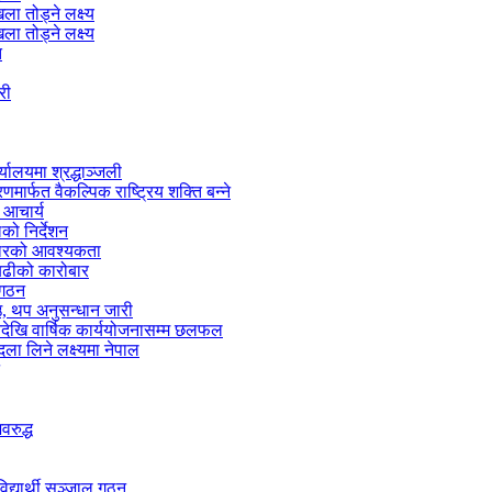
ा तोड्ने लक्ष्य
ा तोड्ने लक्ष्य
त
री
्यालयमा श्रद्धाञ्जली
मार्फत वैकल्पिक राष्ट्रिय शक्ति बन्ने
 आचार्य
को निर्देशन
्तारको आवश्यकता
 बढीको कारोबार
 गठन
 थप अनुसन्धान जारी
नदेखि वार्षिक कार्ययोजनासम्म छलफल
ा लिने लक्ष्यमा नेपाल
वरुद्ध
द्यार्थी सञ्जाल गठन