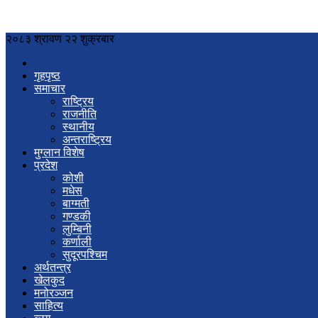
२०८३ श्रावण २२ शुक्रबार
गृहपृष्ठ
समाचार
राष्ट्रिय
राजनीति
स्थानीय
अन्तराष्ट्रिय
मुग्लान विशेष
प्रदेश
कोशी
मधेस
बाग्मती
गण्डकी
लुम्बिनी
कर्णाली
सुदूरपश्चिम
अर्थतन्त्र
खेलकुद
मनोरञ्जन
साहित्य