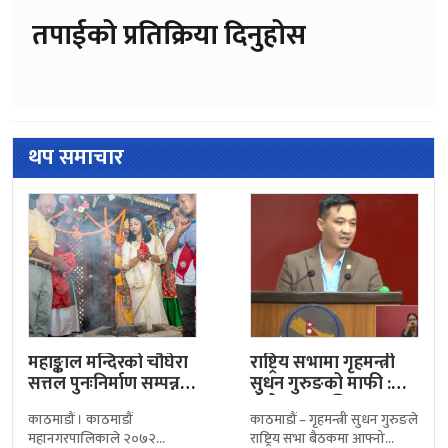
तपाईको प्रतिक्रिया दिनुहोस
थप समाचार
महाङ्काल मन्दिरको चौघेरा
राष्ट्रिय सभामा गृहमन्त्री
सत्तल पुनःनिर्माण सम्पन्न,
सुधन गुरुङको माफी :
महानगरद्वारा उद्घाटन
‘मेरो भाषा अलि…
काठमाडौं । काठमाडौं
काठमाडौं – गृहमन्त्री सुधन गुरुङले
महानगरपालिकाले २०७२
राष्ट्रिय सभा बैठकमा आफ्नो