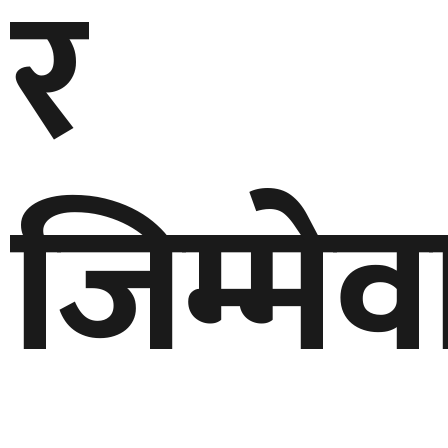
र
जिम्मेव