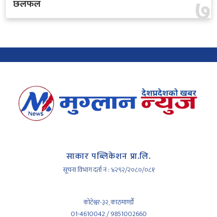
७
छलफल
साकार पब्लिकेशन प्रा.लि.
सूचना विभाग दर्ता नं : ४२९२/२०८०/०८१
कोटेश्वर-३२, काठमाण्डौँ
01-4610042 / 9851002660