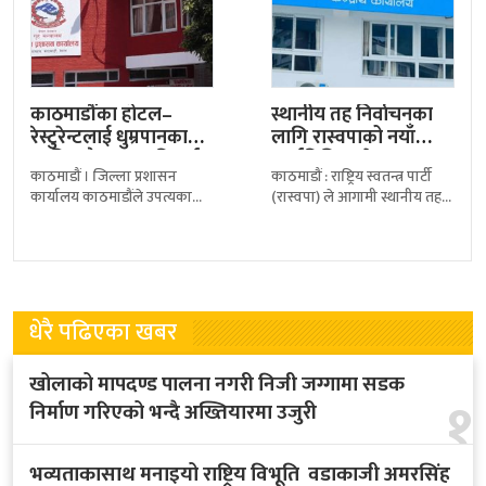
काठमाडौंका होटल–
स्थानीय तह निर्वाचनका
रेस्टुरेन्टलाई धुम्रपानका
लागि रास्वपाको नयाँ
लागि छुट्टै स्थान अनिवार्य
कार्यविधि, उम्मेदवार
काठमाडौं । जिल्ला प्रशासन
काठमाडौं : राष्ट्रिय स्वतन्त्र पार्टी
बनाउन प्रशासनको
छनोटमा प्रारम्भिक…
कार्यालय काठमाडौंले उपत्यकाभित्र
(रास्वपा) ले आगामी स्थानीय तह
निर्देशन
सञ्चालित होटल तथा रेस्टुरेन्टलाई
निर्वाचनका लागि उम्मेदवार
धुम्रपानसम्बन्धी कानुनी व्यवस्था
छनोटको नयाँ कार्यविधि
कडाइका साथ पालना गर्न निर्देशन
सार्वजनिक गरेको छ। पार्टीका
दिएको
धेरै पढिएका खबर
खोलाको मापदण्ड पालना नगरी निजी जग्गामा सडक
१
निर्माण गरिएको भन्दै अख्तियारमा उजुरी
भव्यताकासाथ मनाइयो राष्ट्रिय विभूति वडाकाजी अमरसिंह