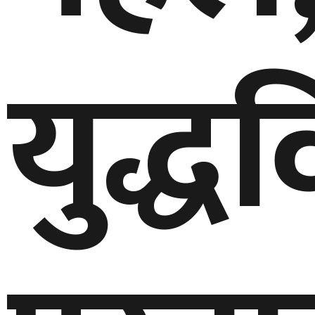
युद्ध