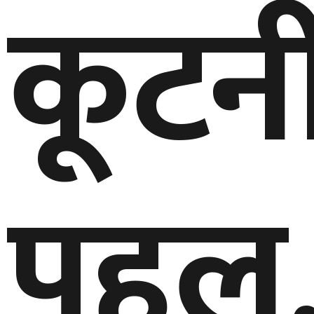
कूटन
पहल