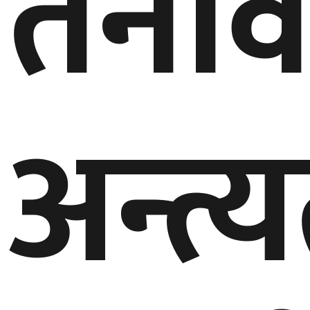
तना
अन्त्य