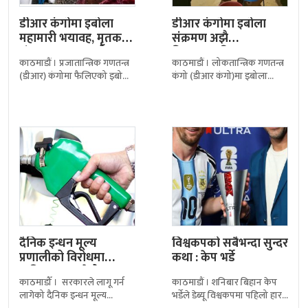
डीआर कंगोमा इबोला
डीआर कंगोमा इबोला
महामारी भयावह, मृतक
संक्रमण अझै
संख्या १,३०९ नाघ्यो
नियन्त्रणबाहिर,
काठमाडौं । प्रजातान्त्रिक गणतन्त्र
काठमाडौं । लोकतान्त्रिक गणतन्त्र
डब्ल्यूएचओद्वारा उच्च
(डीआर) कंगोमा फैलिएको इबोला
कंगो (डीआर कंगो)मा इबोला
सतर्कता
महामारी झन् भयावह बन्दै गएको
भाइरसको संक्रमण नयाँ–नयाँ
छ। महामारीका कारण मृत्यु हुनेको
क्षेत्रमा फैलिन थालेपछि विश्व
संख्या एक हजार
स्वास्थ्य संगठन (डब्ल्यूएचओ)ले
संक्रमण अझै
दैनिक इन्धन मूल्य
विश्वकपको सबैभन्दा सुन्दर
प्रणालीको विरोधमा
कथा : केप भर्डे
पाकिस्तानभर पेट्रोल पम्प
काठमाडौँ । सरकारले लागू गर्न
काठमाडौं । शनिबार बिहान केप
बन्द गर्ने…
लागेको दैनिक इन्धन मूल्य
भर्डेले डेब्यू विश्वकपमा पहिलो हार