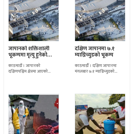
जापानको शक्तिशाली
दक्षिण जापानमा ७.१
भूकम्पमा मृत्यु हुनेको
म्याग्निच्युडको भूकम्प
संख्या ३४ पुग्यो, उद्धार
काठमाडौं । जापानको
काठमाडौँ । दक्षिण जापानमा
कार्य…
दक्षिणपश्चिम क्षेत्रमा आएको
मंगलबार ७.१ म्याग्निच्युडको
शक्तिशाली भूकम्पमा मृत्यु हुनेको
शक्तिशाली भूकम्प गएपछि व्यापक
संख्या ३४ पुगेको छ। कुमामोटो
त्रास फैलिएको छ। स्थानीय
प्रान्तीय सरकारले शुक्रबार
सञ्चारमाध्यमका अनुसार भूकम्पका
सार्वजनिक गरेको
कारण कुमामोटोस्थित