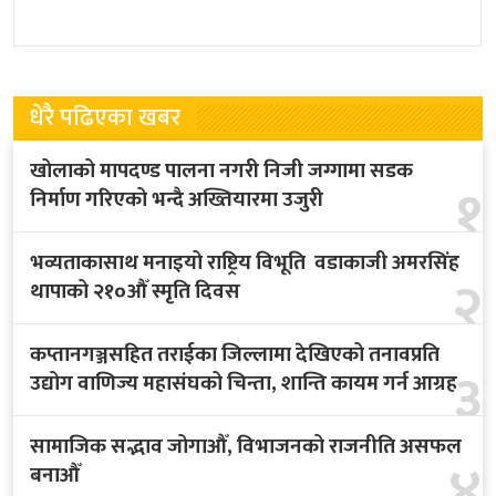
निर्धारण प्रणालीको विरोध गर्दै
ब्यहोर्दा स्टेडियममा धेरैका आँशु
पाकिस्तानभरका पेट्रोल पम्प
थामिएनन् । हो फुटबल निर्मम छ ।
सञ्चालकहरूले बुधबार रातिदेखि
देशव्यापी
धेरै पढिएका खबर
खोलाको मापदण्ड पालना नगरी निजी जग्गामा सडक
१
निर्माण गरिएको भन्दै अख्तियारमा उजुरी
भव्यताकासाथ मनाइयो राष्ट्रिय विभूति वडाकाजी अमरसिंह
२
थापाको २१०औँ स्मृति दिवस
कप्तानगञ्जसहित तराईका जिल्लामा देखिएको तनावप्रति
३
उद्योग वाणिज्य महासंघको चिन्ता, शान्ति कायम गर्न आग्रह
सामाजिक सद्भाव जोगाऔँ, विभाजनको राजनीति असफल
४
बनाऔँ