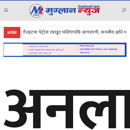
रौतहटमा पेट्रोल ट्याङ्कर पल्टिएपछि आगलागी, मानवीय क्षति भएन
अपडेट
अनल