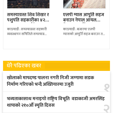
समस्याग्रस्त शिव शिखर र
एलपी ग्यास आपूर्ति सहज
पशुपति सहकारीका ४२
बनाउन नेपाल आयल
साना बचतकर्ताले पाए…
निगमद्वारा ‘क्विक
काठमाडौं : समस्याग्रस्त सहकारी
काठमाडौं : बजारमा एलपी
रेस्पोन्स…
व्यवस्थापन समितिले समस्याग्रस्त
ग्यासको आपूर्ति सहज बनाउन तथा
शिव शिखर र पशुपति सहकारीका
उपभोक्ताले ग्यास अभावको
साना बचतकर्तालाई बचत रकम
समस्या भोग्न नपरोस् भन्ने उद्देश्यले
फिर्ता गर्न थालेको छ।
नेपाल आयल निगमले
धेरै पढिएका खबर
खोलाको मापदण्ड पालना नगरी निजी जग्गामा सडक
१
निर्माण गरिएको भन्दै अख्तियारमा उजुरी
भव्यताकासाथ मनाइयो राष्ट्रिय विभूति वडाकाजी अमरसिंह
२
थापाको २१०औँ स्मृति दिवस