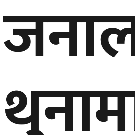
जनाल
थुनाम