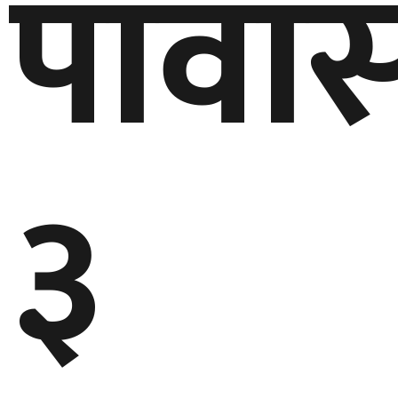
पावा
३