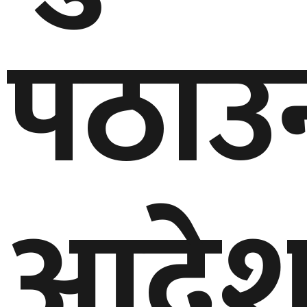
पठाउ
आदे