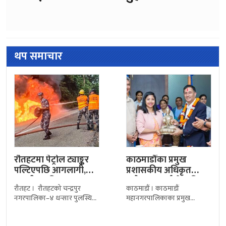
थप समाचार
रौतहटमा पेट्रोल ट्याङ्कर
काठमाडौंका प्रमुख
पल्टिएपछि आगलागी,
प्रशासकीय अधिकृत
मानवीय क्षति भएन
सरोज गुरागाईं सेवा निवृत्त,
रौतहट । रौतहटको चन्द्रपुर
काठमाडौं । काठमाडौं
महानगरद्वारा
नगरपालिका–४ धन्सार पुलस्थित
महानगरपालिकाका प्रमुख
सम्मानसहित…
महेन्द्र राजमार्गमा पेट्रोल बोकेको
प्रशासकीय अधिकृत सरोज
ट्याङ्कर पल्टिएपछि लागेको आगो
गुरागाईँ आजदेखि अनिवार्य