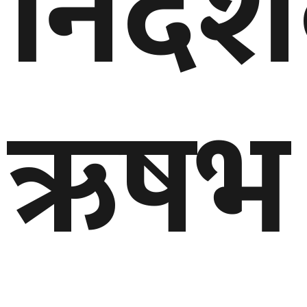
निर्द
ऋषभ