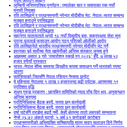
पदमा आवेदन आह्वान
लुम्बिनी मन्त्रिपरिषद पुनर्गठन : एमालेका चार र जसपाका एक नयाँ
मन्त्री नियुक्त
रवि लामिछाने र प्रधानमन्त्री नरेन्द्र मोदीबीच भेट, नेपाल–भारत सम्बन्ध
मजबुत बनाउने प्रतिबद्धता
रवि लामिछाने र प्रधानमन्त्री नरेन्द्र मोदीबीच भेट, नेपाल–भारत सम्बन्ध
मजबुत बनाउने प्रतिबद्धता
महानगर यातायातले थप्यो १६ नयाँ विद्युतीय बस, चक्रपथमा सेवा सुरु
पुराना दललाई फसाउन आयोग गठन गरिएको ओलीको आरोप
रवि लामिछानेले भारतीय प्रधानमन्त्री नरेन्द्र मोदीसँग भेट गर्ने
इरानका पूर्व सर्वोच्च नेता खामेनीको अन्तिम संस्कार जुनमा हुने
अछाममा असार ३ गते ‘रामारोशन स्काई रन २०२६’ हुँदै, ७ लाख ५२
हजार रुपैयाँ पुरस्कार
भारत–नेपाल सीमा समस्या द्विपक्षीय रूपमा समाधान गर्ने भारतको स्पष्ट
धारणा
मलेसियाको जितसँगै नेपाल एसियन गेम्समा छनोट
मे महिनामा नेपालमा १ लाख २ हजारभन्दा बढी पर्यटक, आगमनमा १९
प्रतिशत वृद्धि
सुधन गुरुङ प्रकरण : छानबिन समितिको म्याद पाँच दिन थप, अनुसन्धान
अन्तिम चरणमा
प्रतिनिधिसभा बैठक बस्दै, यस्ता छन् कार्यसूची
प्रतिनिधिसभा बैठक बस्दै, यस्ता छन् कार्यसूची
वर्षा घटेसँगै तराईमा बढ्दै गर्मी, केही क्षेत्रमा तातो लहरको सम्भावना
नेप्से २६.७२ अंकले घट्यो, ५ अर्ब ६१ करोडको कारोबार
प्रधानमन्त्रीको अभिव्यक्ति सच्चिएपछि मात्र सदन चलाउन दिने निर्णय