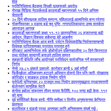
शाह
प्रतिनिधिसभा बैठकमा विपक्षी दलहरूको अवरोध
गोरखा मिडिया नेटवर्कलाई काठमाडौं महानगरको १५ दिने अन्तिम
चेतावनी
२० दिने सीपमूलक तालिम सम्पन्न, महिलालाई आत्मनिर्भर बन्न प्रेरणा
गोकर्णेश्वरका ३ वडामा बर्ड फ्लु पुष्टि, नगरपालिकाद्वारा उच्च सतर्कता
अपनाउन आग्रह
काठमाडौं महानगरको कक्षा ११–१२ छात्रवृत्तिमा २६ हजारभन्दा बढी
आवेदन, विज्ञान विषयमा सबैभन्दा धेरै आकर्षण
प्रतिनिधिसभा बैठक आज बस्दै, पर्यटन विधेयकदेखि निर्वाचनसम्बन्धी
विधेयक पारितसम्मका प्रस्ताव प्रस्तुत हुने
सीपबाट आत्मनिर्भरता तर्फ डोहोर्याउन दक्षिणकालीमा २० दिने क्रिस्टल
तथा पोतेका सामाग्री बनाउने तालिम सम्पन
सहकारी बेथिति जाँच आयोगको प्रतिवेदन सार्वजनिक गर्ने सरकारको
निर्णय
नेप्से २७.८५ अंकले उकालो, कारोबार झन्डै ६ अर्ब रुपैयाँ
फिर्केखोला अतिक्रमण हटाउने अभियान दोस्रो दिन पनि जारी, पोखरामा
कोरिडोर र साइकल ट्र्याक निर्माण गरिने
युरोपेली युनियनका २२ राजदूत तथा नियोग उपप्रमुखद्धारा प्रधानमन्त्री
बालेनसंग सामुहिक भेट्ने
कंगोमा इबोला संक्रमण तीव्र रूपमा फैलिँदै: ९०० भन्दा बढी केस, ११९
को मृत्यु
दुई समितिको बैठक बस्दै, नीति समीक्षा र वित्तीय अनुशासनमा केन्द्रित
छलफल
बालविवाह र दाइजो प्रथा अन्त्यका लागि अन्तिमसम्म संघर्ष गर्छु :