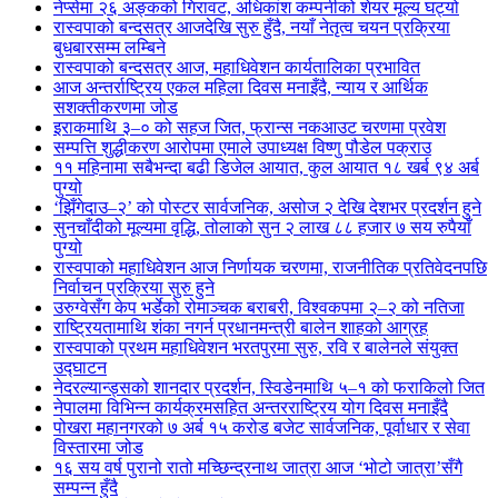
नेप्सेमा २६ अङ्कको गिरावट, अधिकांश कम्पनीको शेयर मूल्य घट्यो
रास्वपाको बन्दसत्र आजदेखि सुरु हुँदै, नयाँ नेतृत्व चयन प्रक्रिया
बुधबारसम्म लम्बिने
रास्वपाको बन्दसत्र आज, महाधिवेशन कार्यतालिका प्रभावित
आज अन्तर्राष्ट्रिय एकल महिला दिवस मनाइँदै, न्याय र आर्थिक
सशक्तीकरणमा जोड
इराकमाथि ३–० को सहज जित, फ्रान्स नकआउट चरणमा प्रवेश
सम्पत्ति शुद्धीकरण आरोपमा एमाले उपाध्यक्ष विष्णु पौडेल पक्राउ
११ महिनामा सबैभन्दा बढी डिजेल आयात, कुल आयात १८ खर्ब ९४ अर्ब
पुग्यो
‘झिँगेदाउ–२’ को पोस्टर सार्वजनिक, असोज २ देखि देशभर प्रदर्शन हुने
सुनचाँदीको मूल्यमा वृद्धि, तोलाको सुन २ लाख ८८ हजार ७ सय रुपैयाँ
पुग्यो
रास्वपाको महाधिवेशन आज निर्णायक चरणमा, राजनीतिक प्रतिवेदनपछि
निर्वाचन प्रक्रिया सुरु हुने
उरुग्वेसँग केप भर्डेको रोमाञ्चक बराबरी, विश्वकपमा २–२ को नतिजा
राष्ट्रियतामाथि शंका नगर्न प्रधानमन्त्री बालेन शाहको आग्रह
रास्वपाको प्रथम महाधिवेशन भरतपुरमा सुरु, रवि र बालेनले संयुक्त
उद्घाटन
नेदरल्यान्ड्सको शानदार प्रदर्शन, स्विडेनमाथि ५–१ को फराकिलो जित
नेपालमा विभिन्न कार्यक्रमसहित अन्तरराष्ट्रिय योग दिवस मनाइँदै
पोखरा महानगरको ७ अर्ब १५ करोड बजेट सार्वजनिक, पूर्वाधार र सेवा
विस्तारमा जोड
१६ सय वर्ष पुरानो रातो मच्छिन्द्रनाथ जात्रा आज ‘भोटो जात्रा’सँगै
सम्पन्न हुँदै