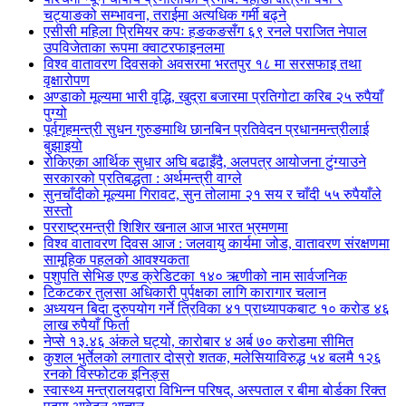
चट्याङको सम्भावना, तराईमा अत्यधिक गर्मी बढ्ने
एसीसी महिला प्रिमियर कपः हङकङसँग ६९ रनले पराजित नेपाल
उपविजेताका रूपमा क्वाटरफाइनलमा
विश्व वातावरण दिवसको अवसरमा भरतपुर १८ मा सरसफाइ तथा
वृक्षारोपण
अण्डाको मूल्यमा भारी वृद्धि, खुद्रा बजारमा प्रतिगोटा करिब २५ रुपैयाँ
पुग्यो
पूर्वगृहमन्त्री सुधन गुरुङमाथि छानबिन प्रतिवेदन प्रधानमन्त्रीलाई
बुझाइयो
रोकिएका आर्थिक सुधार अघि बढाइँदै, अलपत्र आयोजना टुंग्याउने
सरकारको प्रतिबद्धता : अर्थमन्त्री वाग्ले
सुनचाँदीको मूल्यमा गिरावट, सुन तोलामा २१ सय र चाँदी ५५ रुपैयाँले
सस्तो
परराष्ट्रमन्त्री शिशिर खनाल आज भारत भ्रमणमा
विश्व वातावरण दिवस आज : जलवायु कार्यमा जोड, वातावरण संरक्षणमा
सामूहिक पहलको आवश्यकता
पशुपति सेभिङ एण्ड क्रेडिटका १४० ऋणीको नाम सार्वजनिक
टिकटकर तुलसा अधिकारी पुर्पक्षका लागि कारागार चलान
अध्ययन बिदा दुरुपयोग गर्ने त्रिविका ४१ प्राध्यापकबाट १० करोड ४६
लाख रुपैयाँ फिर्ता
नेप्से १३.४६ अंकले घट्यो, कारोबार ४ अर्ब ७० करोडमा सीमित
कुशल भुर्तेलको लगातार दोस्रो शतक, मलेसियाविरुद्ध ५४ बलमै १२६
रनको विस्फोटक इनिङ्स
स्वास्थ्य मन्त्रालयद्वारा विभिन्न परिषद्, अस्पताल र बीमा बोर्डका रिक्त