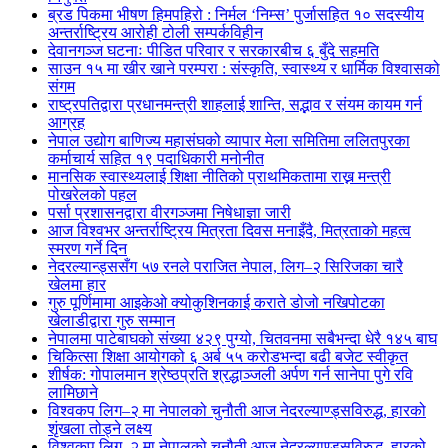
ब्रड पिकमा भीषण हिमपहिरो : निर्मल ‘निम्स’ पुर्जासहित १० सदस्यीय
अन्तर्राष्ट्रिय आरोही टोली सम्पर्कविहीन
देवानगञ्ज घटनाः पीडित परिवार र सरकारबीच ६ बुँदे सहमति
साउन १५ मा खीर खाने परम्परा : संस्कृति, स्वास्थ्य र धार्मिक विश्वासको
संगम
राष्ट्रपतिद्वारा प्रधानमन्त्री शाहलाई शान्ति, सद्भाव र संयम कायम गर्न
आग्रह
नेपाल उद्योग बाणिज्य महासंघको व्यापार मेला समितिमा ललितपुरका
कर्माचार्य सहित १९ पदाधिकारी मनोनीत
मानसिक स्वास्थ्यलाई शिक्षा नीतिको प्राथमिकतामा राख्न मन्त्री
पोखरेलको पहल
पर्सा प्रशासनद्वारा वीरगञ्जमा निषेधाज्ञा जारी
आज विश्वभर अन्तर्राष्ट्रिय मित्रता दिवस मनाइँदै, मित्रताको महत्व
स्मरण गर्ने दिन
नेदरल्यान्ड्ससँग ५७ रनले पराजित नेपाल, लिग–२ सिरिजका चारै
खेलमा हार
गुरु पूर्णिमामा आइकेओ क्योकुशिनकाई कराते डोजो नखिपोटका
खेलाडीद्वारा गुरु सम्मान
नेपालमा पाटेबाघको संख्या ४२९ पुग्यो, चितवनमा सबैभन्दा धेरै १४५ बाघ
चिकित्सा शिक्षा आयोगको ६ अर्ब ५५ करोडभन्दा बढी बजेट स्वीकृत
शीर्षक: गोपालमान श्रेष्ठप्रति श्रद्धाञ्जली अर्पण गर्न सानेपा पुगे रवि
लामिछाने
विश्वकप लिग–२ मा नेपालको चुनौती आज नेदरल्याण्ड्सविरुद्ध, हारको
शृंखला तोड्ने लक्ष्य
विश्वकप लिग–२ मा नेपालको चुनौती आज नेदरल्याण्ड्सविरुद्ध, हारको