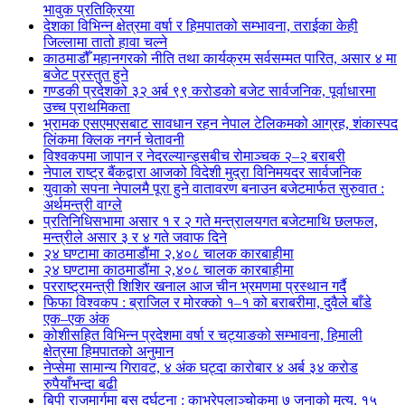
भावुक प्रतिक्रिया
देशका विभिन्न क्षेत्रमा वर्षा र हिमपातको सम्भावना, तराईका केही
जिल्लामा तातो हावा चल्ने
काठमाडौँ महानगरको नीति तथा कार्यक्रम सर्वसम्मत पारित, असार ४ मा
बजेट प्रस्तुत हुने
गण्डकी प्रदेशको ३२ अर्ब ९९ करोडको बजेट सार्वजनिक, पूर्वाधारमा
उच्च प्राथमिकता
भ्रामक एसएमएसबाट सावधान रहन नेपाल टेलिकमको आग्रह, शंकास्पद
लिंकमा क्लिक नगर्न चेतावनी
विश्वकपमा जापान र नेदरल्यान्ड्सबीच रोमाञ्चक २–२ बराबरी
नेपाल राष्ट्र बैंकद्वारा आजको विदेशी मुद्रा विनिमयदर सार्वजनिक
युवाको सपना नेपालमै पूरा हुने वातावरण बनाउन बजेटमार्फत सुरुवात :
अर्थमन्त्री वाग्ले
प्रतिनिधिसभामा असार १ र २ गते मन्त्रालयगत बजेटमाथि छलफल,
मन्त्रीले असार ३ र ४ गते जवाफ दिने
२४ घण्टामा काठमाडौंमा २,४०८ चालक कारबाहीमा
२४ घण्टामा काठमाडौंमा २,४०८ चालक कारबाहीमा
परराष्ट्रमन्त्री शिशिर खनाल आज चीन भ्रमणमा प्रस्थान गर्दै
फिफा विश्वकप : ब्राजिल र मोरक्को १–१ को बराबरीमा, दुवैले बाँडे
एक–एक अंक
कोशीसहित विभिन्न प्रदेशमा वर्षा र चट्याङको सम्भावना, हिमाली
क्षेत्रमा हिमपातको अनुमान
नेप्सेमा सामान्य गिरावट, ४ अंक घट्दा कारोबार ४ अर्ब ३४ करोड
रुपैयाँभन्दा बढी
बिपी राजमार्गमा बस दुर्घटना : काभ्रेपलाञ्चोकमा ७ जनाको मृत्यु, १५