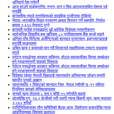
अनिवार्य पेश गर्नुपर्ने
आज साउने सङ्क्रान्ति: स्नान, दान र शिव आराधनासहित देशभर पर्व
मनाइँदै
बागमतीमा एमाले मन्त्रीहरूको सामूहिक राजीनामा रोकियो
नेपाल–भारतबीच विद्युत् प्रसारण क्षमता विस्तार गर्ने सहमति, निर्यात
क्षमता १,६५० मेगावाट पुग्ने
बागमती प्रदेश प्रमुखद्वारा दुई आर्थिक विधेयक प्रमाणीकरण
सार्वजनिक विद्युतीय बस खरिदमा ८० प्रतिशतसम्म बैंक कर्जा पाइने
अन्तिम पाँच मिनेटमा अर्जेन्टिनाको शानदार पुनरागमन, इङ्ग्ल्यान्डलाई
हराउँदै फाइनलमा
उचित मूल्य र बजारको माग गर्दै किसानले माइतीघरमा टमाटर सडकमा
फाले
पर्यटन प्रवर्द्धनमा सरकार सक्रिय, होटल व्यवसायीका चिन्ता सम्बोधन
हुने प्रधानमन्त्री शाहको विश्वास
पर्यटन प्रवर्द्धनमा सरकार सक्रिय, होटल व्यवसायीका चिन्ता सम्बोधन
हुने प्रधानमन्त्री शाहको विश्वास
विदेशमा रहेका नेपाली विज्ञलाई नवप्रवर्तन अभियानमा जोड्न मन्त्री
महावीर पुनको आह्वान
जापानमाथि ९ विकेटको शानदार जित, नेपाल एसीसी यू–१९ महिला
प्रिमियर कपको सेमिफाइनलमा
सुनको मूल्य तोलामा ८ सय र चाँदी ५५ रुपैयाँले बढ्यो
आजदेखि पुनः १४.२ केजीको भरी एलपी ग्यास बिक्री सुरु, मूल्य यथावत्
२,०६० रुपैयाँ
प्रतिनिधिसभाका तीन समितिको बैठक आज, धितोपत्र बजारदेखि ग्यास
आपूर्तिसम्मका विषयमा छलफल