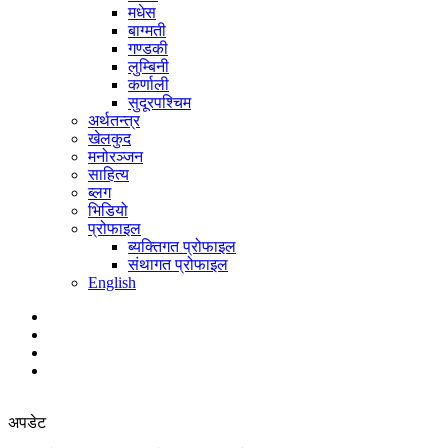
मधेस
बाग्मती
गण्डकी
लुम्बिनी
कर्णाली
सुदूरपश्चिम
अर्थतन्त्र
खेलकुद
मनोरञ्जन
साहित्य
ब्लग
भिडियो
प्रोफाइल
ब्यक्तिगत प्रोफाइल
संथागत प्रोफाइल
English
अपडेट