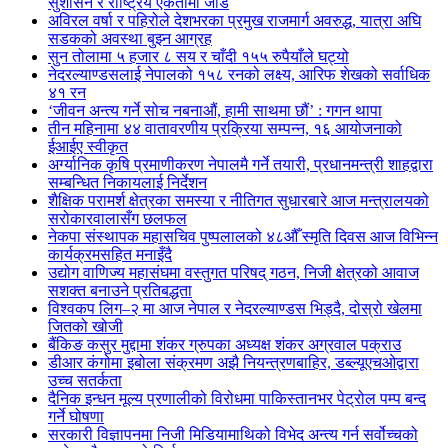
सुशासन र राष्ट्रिय एकतामा जोड
अविरल वर्षा र पहिरोले देशभरका प्रमुख राजमार्ग अवरुद्ध, यात्रा अघि
सडकको अवस्था बुझ्न आग्रह
सुन तोलामा ५ हजार ८ सय र चाँदी १५५ रुपैयाँले घट्यो
नेदरल्याण्डसलाई नेपालको १५८ रनको लक्ष्य, आरिफ शेखको सर्वाधिक
४१ रन
‘जीवन अन्त्य गर्ने सोच नबनाऔं, हामी साथमा छौं’ : गगन थापा
तीन महिनामा ४४ वातावरणीय प्रक्रिया सम्पन्न, १६ आयोजनाको
ईआईए स्वीकृत
अर्ग्यानिक कृषि प्रमाणीकरण नेपालमै गर्ने तयारी, प्रधानमन्त्री शाहद्वारा
सम्बन्धित निकायलाई निर्देशन
शैक्षिक परामर्श क्षेत्रका समस्या र नीतिगत सुधारबारे आज मन्त्रालयको
सरोकारवालासँग छलफल
नेकपा संस्थापक महासचिव पुष्पलालको ४८औँ स्मृति दिवस आज विभिन्न
कार्यक्रमसहित मनाइँदै
उद्योग वाणिज्य महासंघमा वस्तुगत परिषद् गठन, निजी क्षेत्रको आवाज
सशक्त बनाउने प्रतिबद्धता
विश्वकप लिग–२ मा आज नेपाल र नेदरल्याण्डस भिड्दै, दोस्रो खेलमा
जितको खोजी
बैंकिङ कसुर मुद्दामा शंकर ग्रुपका अध्यक्ष शंकर अग्रवाल पक्राउ
डीआर कंगोमा इबोला संक्रमण अझै नियन्त्रणबाहिर, डब्ल्यूएचओद्वारा
उच्च सतर्कता
दैनिक इन्धन मूल्य प्रणालीको विरोधमा पाकिस्तानभर पेट्रोल पम्प बन्द
गर्ने घोषणा
सरकारी विज्ञापनमा निजी मिडियामाथिको विभेद अन्त्य गर्न सर्वोच्चको