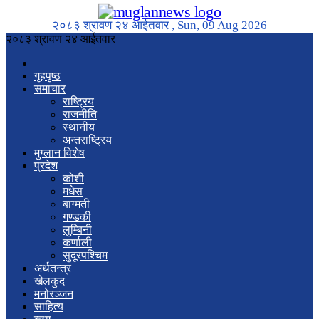
२०८३ श्रावण २४ आईतवार , Sun, 09 Aug 2026
२०८३ श्रावण २४ आईतवार
गृहपृष्ठ
समाचार
राष्ट्रिय
राजनीति
स्थानीय
अन्तराष्ट्रिय
मुग्लान विशेष
प्रदेश
कोशी
मधेस
बाग्मती
गण्डकी
लुम्बिनी
कर्णाली
सुदूरपश्चिम
अर्थतन्त्र
खेलकुद
मनोरञ्जन
साहित्य