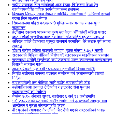
पक्राउ, थप अनुसन्धान जारी
संघीय संसदका तीन समितिको आज बैठक, चिकित्सा शिक्षा ऐन
कार्यान्वयनदेखि वार्षिक कार्ययोजनासम्म छलफल
विश्वकप लिग–२: आज नेपाल र नामिबिया आमनेसामने, अघिल्लो हारको
बदला लिने लक्ष्यमा नेपाल
सिमलतालमा पहिरो पन्छाइएपछि मुग्लिन–नारायणगढ सडक पुनः
सञ्चालन
हेटौँडामा रक्ताम्य अवस्थामा पुरुष मृत फेला, सँगै रहेकी महिला फरार
काठमाडौंको सुन्दरीजलबाट ३० किलो गाँजासहित दुई जना पक्राउ
अविरल वर्षाले देशभरका प्रमुख राजमार्ग प्रभावित, धेरै सडक पूर्ण रूपमा
अवरुद्ध
डीआर कंगोमा इबोला महामारी भयावह, मृतक संख्या १,३०९ नाघ्यो
सरकारको मिडिया नीतिको विरोध गर्दै पत्रकारहरु माइतीघरमा प्रदर्शन
सगरमाथा आरोही महर्जनको संयोजकत्वमा पाटन क्याम्पसमा मानवशास्त्र
विद्यार्थी सञ्जाल गठन
आज हरिशयनी एकादशी : घर–घरमा तुलसीको बिरुवा सारिँदै
निर्यात उद्योगका समस्या तत्काल सम्बोधन गर्न प्रधानमन्त्री शाहको
निर्देशन
व्यवसायमैत्री कर नीतिका लागि उद्योग व्यवसायीको जोड
बडीमालिकामा तत्काल टेलिफोन र इन्टरनेट सेवा पुर्‍याउन
सञ्चारमन्त्रीको निर्देशन
नेप्सेमा ७.९० अंकको सुधार, कारोबार ६ अर्ब २६ करोडमाथि
भदौ २३–२४ को घटनाबारे गम्भीर समीक्षा गर्न प्रचण्डको आग्रह, वाम
आन्दोलन र सुरक्षा संयन्त्रप्रति प्रश्न
वीर पुर्खाको त्यागबाट नेपालीको शिर उँचो भएको राष्ट्रपतिको भनाइ,