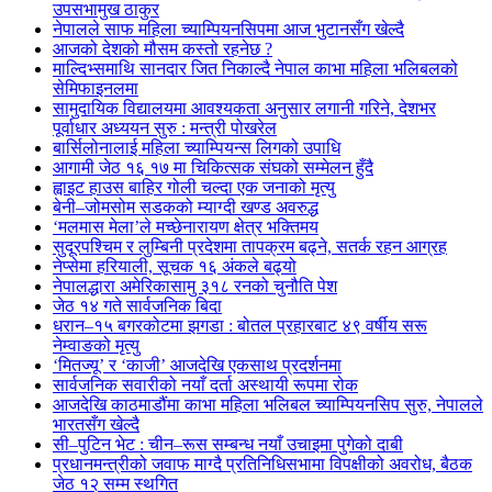
उपसभामुख ठाकुर
नेपालले साफ महिला च्याम्पियनसिपमा आज भुटानसँग खेल्दै
आजको देशको मौसम कस्तो रहनेछ ?
माल्दिभ्समाथि सानदार जित निकाल्दै नेपाल काभा महिला भलिबलको
सेमिफाइनलमा
सामुदायिक विद्यालयमा आवश्यकता अनुसार लगानी गरिने, देशभर
पूर्वाधार अध्ययन सुरु : मन्त्री पोखरेल
बार्सिलोनालाई महिला च्याम्पियन्स लिगको उपाधि
आगामी जेठ १६ १७ मा चिकित्सक संघको सम्मेलन हुँदै
ह्वाइट हाउस बाहिर गोली चल्दा एक जनाको मृत्यु
बेनी–जोमसोम सडकको म्याग्दी खण्ड अवरुद्ध
‘मलमास मेला’ले मच्छेनारायण क्षेत्र भक्तिमय
सुदूरपश्चिम र लुम्बिनी प्रदेशमा तापक्रम बढ्ने, सतर्क रहन आग्रह
नेप्सेमा हरियाली, सूचक १६ अंकले बढ्यो
नेपालद्धारा अमेरिकासामु ३१८ रनको चुनौति पेश
जेठ १४ गते सार्वजनिक बिदा
धरान–१५ बगरकोटमा झगडा : बोतल प्रहारबाट ४९ वर्षीय सरू
नेम्वाङको मृत्यु
‘मितज्यू’ र ‘काजी’ आजदेखि एकसाथ प्रदर्शनमा
सार्वजनिक सवारीको नयाँ दर्ता अस्थायी रूपमा रोक
आजदेखि काठमाडौंमा काभा महिला भलिबल च्याम्पियनसिप सुरु, नेपालले
भारतसँग खेल्दै
सी–पुटिन भेट : चीन–रूस सम्बन्ध नयाँ उचाइमा पुगेको दाबी
प्रधानमन्त्रीको जवाफ माग्दै प्रतिनिधिसभामा विपक्षीको अवरोध, बैठक
जेठ १२ सम्म स्थगित