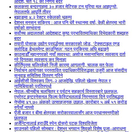
आदेश, चैत १८ को निर्णय बदर
कलकत्ता बन्दरगाहमा ३० हजार मेट्रिक टन युरिया मल आइपुग्यो,
नेपालतर्फ आपूर्ति तीव्र
बझाङमा ४.२ रेक्टर स्केलको भूकम्प
देशभर मनसुन सक्रिय : आज पनि धेरै स्थानमा वर्षा, केही क्षेत्रमा भारी
वर्षाको सम्भावना
सर्वोच्च अदालतको आदेशबाट कुष्ठ प्रभावितमाथिका विभेदकारी शब्दहरु
बदर
तयारी पोसाक उद्योग प्रवर्द्धनमा सरकारको जोड, ‘टेक्सटाइल एण्ड
क्लोदिङ डेभलमेन्ट काउन्सिल’ गठन प्रक्रिया अघि बढाइने
काठमाडौँ महानगरको नयाँ व्यवस्था: असोज मसान्तभित्र व्यवसाय दर्ता
गरे विगतका व्यवसाय कर मिनाहा
कीर्तिपुरमा चलिरहेको निजी कारमा आगलागी, चालक मृत फेला
निर्वाचन आयोगका प्रस्तावित पदाधिकारीविरुद्धका उजुरी आज संसदीय
सुनुवाइ समितिमा वितरण गरिने
आईसीसी विश्वकप लिग–२ आजदेखि, पहिलो खेलमा नेपाल र
नामिबियाको प्रतिस्पर्धा
नेपाल–चीनबीच चलचित्र र पर्यटन सहकार्य विस्तारबारे छलफल,
एभरेस्ट इन्टरनेसनल फिल्म फेस्टिभललाई निरन्तरता दिने प्रतिबद्धता
नेप्सेमा ४१.७० अंकको उत्साहजनक उछाल, कारोबार ५ अर्ब ५१ करोड
रुपैयाँ नाघ्यो
पुँजी बजार र बीमा क्षेत्रका सरोकारवालासँग आज प्रधानमन्त्रीको
छलफल
अर्जेन्टिनालाई हराउँदै स्पेन दोस्रो पटक विश्वविजेता
साउनको पहिलो सोमबार : देशभर भगवान् शिवको विशेष पूजा–आराधना