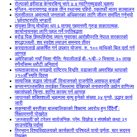
रोल्पाको इरीवाङ केन्द्रबिन्दु भएर ४.४ म्याग्निच्युडको भूकम्प
मुग्लिन–नारायणगढ सडक तीन स्थानमा पहिरो, एकतर्फी मात्र सञ्चालन
तुलसीलाल अमात्यले जनताको अधिकारका लागि जीवन समर्पित गर्नुभयो
: पूर्वराष्ट्रपति भण्डारी
संयुक्त हिन्दू मोर्चाका थप ६ मागमा गृहमन्त्री गुरुङ सकारात्मक,
कार्यान्वयनका लागि पहल गर्ने प्रतिबद्धता
ब्रोड पिक हिमपहिरोमा ज्यान गुमाएका आरोहीप्रति नेपाल सरकारको
श्रद्धाञ्जली, शव स्वदेश ल्याउन समन्वय तीव्र
करदातालाई आकर्षित गर्न उपहार योजना, रु. १०० माथिको बिल दर्ता गर्न
आग्रह
अमेरिकाको नयाँ भिसा नीति: नेपालीलाई बी–१/बी–२ भिसामा ३० लाख
रुपैयाँसम्म धरौटी अनिवार्य
भव्यताकासाथ मनाइयो राष्ट्रिय विभूति वडाकाजी अमरसिंह थापाको
२१०औँ स्मृति दिवस
सामाजिक सद्भाव जोगाऔँ, विभाजनको राजनीति असफल बनाऔँ
कप्तानगञ्जसहित तराईका जिल्लामा देखिएको तनावप्रति उद्योग वाणिज्य
महासंघको चिन्ता, शान्ति कायम गर्न आग्रह
जापानको शक्तिशाली भूकम्पमा मृत्यु हुनेको संख्या ३४ पुग्यो, उद्धार कार्य
जारी
सुकुम्बासी बस्तीका बालबालिकाको शिक्षामा अवरोध हुन दिँदैनौँ :
शिक्षामन्त्री पोखरेल
‘लज्जावती’को ट्रेलर सार्वजनिक, प्रेम, विछोड र संघर्षको कथा २९
साउनदेखि पर्दामा
त्रिभुवन विश्वविद्यालयको कार्यकारी परिषद्ले पायो पूर्णता, चार सदस्य
नियुक्त