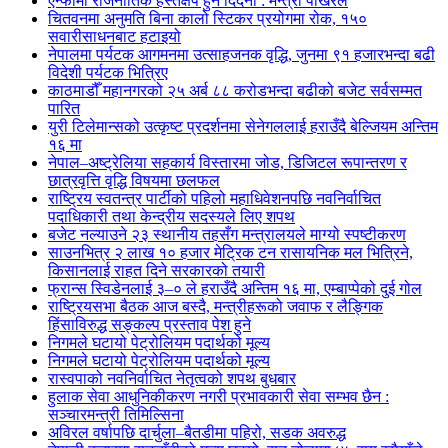
एन्फामा राजनीतिक हस्तक्षेप हुन दिँदैनौं : मन्त्री पोखरेल
चितवनमा अनुमति बिना कालो स्टिकर प्रयोगमा रोक, १५०
सवारीसाधनबाट हटाइयो
नेपालमा पर्यटक आगमनमा उत्साहजनक वृद्धि, जुनमा ९१ हजारभन्दा बढी
विदेशी पर्यटक भित्रिए
काठमाडौँ महानगरको २५ अर्ब ८८ करोडभन्दा बढीको बजेट सर्वसम्मत
पारित
युरी टिलेमान्सको उत्कृष्ट प्रदर्शनमा सेनेगललाई हराउँदै बेल्जियम अन्तिम
१६ मा
नेपाल–अष्ट्रेलिया सहकार्य विस्तारमा जोड, डिजिटल रूपान्तरण र
छात्रवृत्ति वृद्धि विषयमा छलफल
राष्ट्रिय स्वतन्त्र पार्टीको पहिलो महाधिवेशनपछि नवनिर्वाचित
पदाधिकारी तथा केन्द्रीय सदस्यले लिए शपथ
बजेट नल्याउने २३ स्थानीय तहसँग मन्त्रालयले माग्यो स्पष्टीकरण
साउनभित्र २ लाख १० हजार मेट्रिक टन रासायनिक मल भित्रिने,
किसानलाई राहत दिने सरकारको तयारी
फ्रान्स स्विडेनलाई ३–० ले हराउँदै अन्तिम १६ मा, एम्बाप्पेको दुई गोल
राष्ट्रियसभा बैठक आज बस्दै, मन्त्रीहरूको जवाफ र लैङ्गिक
हिंसाविरुद्ध सङ्कल्प प्रस्ताव पेश हुने
निगमले घटायो पेट्रोलियम पदार्थको मूल्य
निगमले घटायो पेट्रोलियम पदार्थको मूल्य
रास्वपाको नवनिर्वाचित नेतृत्वको शपथ बुधबार
हुलाक सेवा आधुनिकीकरण नगरी प्रभावकारी सेवा सम्भव छैन :
सञ्चारमन्त्री तिमिल्सिना
अविरल वर्षापछि दार्चुला–बैतडीमा पहिरो, सडक अवरुद्ध