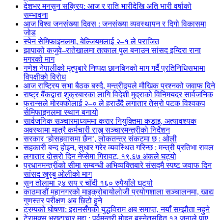
देशभर मनसुन सक्रिय: आज र राति भारीदेखि अति भारी वर्षाको
सम्भावना
आज विश्व जनसंख्या दिवस : जनसंख्या व्यवस्थापन र दिगो विकासमा
जोड
स्पेन सेमिफाइनलमा, बेल्जियमलाई २–१ ले पराजित
झापाको कजुवे–रातेखालमा तत्काल पुल बनाउन सांसद इन्दिरा राना
मगरको माग
गणेश नेपालीको मृत्युबारे निष्पक्ष छानबिनको माग गर्दै प्रतिनिधिसभामा
विपक्षीको विरोध
आज राष्ट्रिय सभा बैठक बस्दै, मन्त्रीद्वयले मौखिक प्रश्नको जवाफ दिने
राष्ट्र बैंकद्वारा शुक्रबारका लागि विदेशी मुद्राको विनिमयदर सार्वजनिक
फ्रान्सले मोरक्कोलाई २–० ले हराउँदै लगातार तेस्रो पटक विश्वकप
सेमिफाइनलमा स्थान बनायो
सार्वजनिक सञ्चारमाध्यममा करार नियुक्तिमा कडाइ, अत्यावश्यक
अवस्थामा मात्रै कर्मचारी राख्न सञ्चारमन्त्रीको निर्देशन
सरकार ‘होसहवासमा छैन’, लोकतन्त्र संकटमा छ : ओली
सहकारी बन्द होइन, सुधार गरेर व्यवस्थित गरिन्छ : मन्त्री प्रतिभा रावल
लगातार दोस्रो दिन नेप्सेमा गिरावट, १९.६७ अंकले घट्यो
प्रधानमन्त्रीको सीमा सम्बन्धी अभिव्यक्तिबारे संसद्मै स्पष्ट जवाफ दिन
सांसद खुस्बु ओलीको माग
सुन तोलामा २४ सय र चाँदी १६० रुपैयाँले घट्यो
काठमाडौं महानगरको माइक्रोबायोलोजी प्रयोगशाला सञ्चालनमा, खाद्य
गुणस्तर परीक्षण अब छिटो हुने
ट्रम्पको घोषणा: इरानसँगको युद्धविराम अब समाप्त, नयाँ सम्झौता नहुने
टेरामक्स भ्रष्टाचार मुद्दा : पूर्वमन्त्री मोहन बस्नेतसहित १३ जनाले पाए