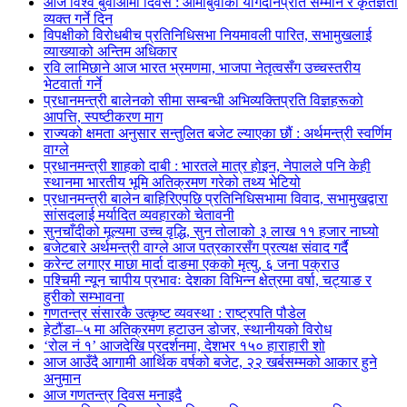
आज विश्व बुवाआमा दिवस : आमाबुवाको योगदानप्रति सम्मान र कृतज्ञता
व्यक्त गर्ने दिन
विपक्षीको विरोधबीच प्रतिनिधिसभा नियमावली पारित, सभामुखलाई
व्याख्याको अन्तिम अधिकार
रवि लामिछाने आज भारत भ्रमणमा, भाजपा नेतृत्वसँग उच्चस्तरीय
भेटवार्ता गर्ने
प्रधानमन्त्री बालेनको सीमा सम्बन्धी अभिव्यक्तिप्रति विज्ञहरूको
आपत्ति, स्पष्टीकरण माग
राज्यको क्षमता अनुसार सन्तुलित बजेट ल्याएका छौं : अर्थमन्त्री स्वर्णिम
वाग्ले
प्रधानमन्त्री शाहको दाबी : भारतले मात्र होइन, नेपालले पनि केही
स्थानमा भारतीय भूमि अतिक्रमण गरेको तथ्य भेटियो
प्रधानमन्त्री बालेन बाहिरिएपछि प्रतिनिधिसभामा विवाद, सभामुखद्वारा
सांसदलाई मर्यादित व्यवहारको चेतावनी
सुनचाँदीको मूल्यमा उच्च वृद्धि, सुन तोलाको ३ लाख ११ हजार नाघ्यो
बजेटबारे अर्थमन्त्री वाग्ले आज पत्रकारसँग प्रत्यक्ष संवाद गर्दै
करेन्ट लगाएर माछा मार्दा दाङमा एकको मृत्यु, ६ जना पक्राउ
पश्चिमी न्यून चापीय प्रभावः देशका विभिन्न क्षेत्रमा वर्षा, चट्याङ र
हुरीको सम्भावना
गणतन्त्र संसारकै उत्कृष्ट व्यवस्था : राष्ट्रपति पौडेल
हेटौंडा–५ मा अतिक्रमण हटाउन डोजर, स्थानीयको विरोध
‘रोल नं १’ आजदेखि प्रदर्शनमा, देशभर १५० हाराहारी शो
आज आउँदै आगामी आर्थिक वर्षको बजेट, २२ खर्बसम्मको आकार हुने
अनुमान
आज गणतन्त्र दिवस मनाइदै