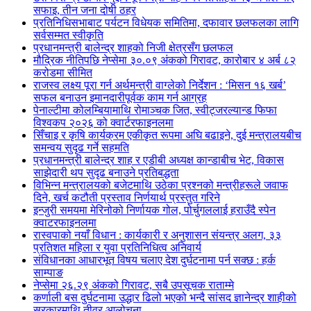
सफाइ, तीन जना दोषी ठहर
प्रतिनिधिसभाबाट पर्यटन विधेयक समितिमा, दफावार छलफलका लागि
सर्वसम्मत स्वीकृति
प्रधानमन्त्री बालेन्द्र शाहको निजी क्षेत्रसँग छलफल
मौद्रिक नीतिपछि नेप्सेमा ३०.०९ अंकको गिरावट, कारोबार ४ अर्ब ८२
करोडमा सीमित
राजस्व लक्ष्य पूरा गर्न अर्थमन्त्री वाग्लेको निर्देशन : ‘मिसन १६ खर्ब’
सफल बनाउन इमानदारीपूर्वक काम गर्न आग्रह
पेनाल्टीमा कोलम्बियामाथि रोमाञ्चक जित, स्वीट्जरल्यान्ड फिफा
विश्वकप २०२६ को क्वार्टरफाइनलमा
सिँचाइ र कृषि कार्यक्रम एकीकृत रूपमा अघि बढाइने, दुई मन्त्रालयबीच
समन्वय सुदृढ गर्ने सहमति
प्रधानमन्त्री बालेन्द्र शाह र एडीबी अध्यक्ष कान्डाबीच भेट, विकास
साझेदारी थप सुदृढ बनाउने प्रतिबद्धता
विभिन्न मन्त्रालयको बजेटमाथि उठेका प्रश्नको मन्त्रीहरूले जवाफ
दिने, खर्च कटौती प्रस्ताव निर्णयार्थ प्रस्तुत गरिने
इन्जुरी समयमा मेरिनोको निर्णायक गोल, पोर्चुगललाई हराउँदै स्पेन
क्वाटरफाइनलमा
रास्वपाको नयाँ विधान : कार्यकारी र अनुशासन संयन्त्र अलग, ३३
प्रतिशत महिला र युवा प्रतिनिधित्व अनिवार्य
संविधानका आधारभूत विषय चलाए देश दुर्घटनामा पर्न सक्छ : हर्क
साम्पाङ
नेप्सेमा २६.२९ अंकको गिरावट, सबै उपसूचक राताम्मे
कर्णाली बस दुर्घटनामा उद्धार ढिलो भएको भन्दै सांसद ज्ञानेन्द्र शाहीको
सरकारमाथि तीव्र आलोचना