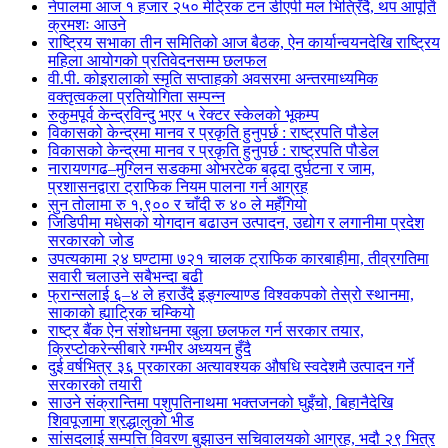
नेपालमा आज १ हजार २५० मेट्रिक टन डीएपी मल भित्रिँदै, थप आपूर्ति
क्रमशः आउने
राष्ट्रिय सभाका तीन समितिको आज बैठक, ऐन कार्यान्वयनदेखि राष्ट्रिय
महिला आयोगको प्रतिवेदनसम्म छलफल
वी.पी. कोइरालाको स्मृति सप्ताहको अवसरमा अन्तरमाध्यमिक
वक्तृत्वकला प्रतियोगिता सम्पन्न
रुकुमपूर्व केन्द्रविन्दु भएर ५ रेक्टर स्केलको भूकम्प
विकासको केन्द्रमा मानव र प्रकृति हुनुपर्छ : राष्ट्रपति पौडेल
विकासको केन्द्रमा मानव र प्रकृति हुनुपर्छ : राष्ट्रपति पौडेल
नारायणगढ–मुग्लिन सडकमा ओभरटेक बढ्दा दुर्घटना र जाम,
प्रशासनद्वारा ट्राफिक नियम पालना गर्न आग्रह
सुन तोलामा रु १,९०० र चाँदी रु ४० ले महँगियो
जिडिपीमा मधेसको योगदान बढाउन उत्पादन, उद्योग र लगानीमा प्रदेश
सरकारको जोड
उपत्यकामा २४ घण्टामा ७२१ चालक ट्राफिक कारबाहीमा, तीव्रगतिमा
सवारी चलाउने सबैभन्दा बढी
फ्रान्सलाई ६–४ ले हराउँदै इङ्गल्याण्ड विश्वकपको तेस्रो स्थानमा,
साकाको ह्याट्रिक चम्कियो
राष्ट्र बैंक ऐन संशोधनमा खुला छलफल गर्न सरकार तयार,
क्रिप्टोकरेन्सीबारे गम्भीर अध्ययन हुँदै
दुई वर्षभित्र ३६ प्रकारका अत्यावश्यक औषधि स्वदेशमै उत्पादन गर्ने
सरकारको तयारी
साउने संक्रान्तिमा पशुपतिनाथमा भक्तजनको घुइँचो, बिहानैदेखि
शिवपूजामा श्रद्धालुको भीड
सांसदलाई सम्पत्ति विवरण बुझाउन सचिवालयको आग्रह, भदौ २९ भित्र