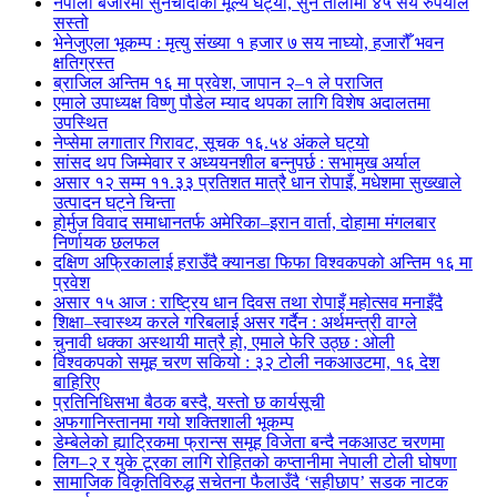
नेपाली बजारमा सुनचाँदीको मूल्य घट्यो, सुन तोलामा ४५ सय रुपैयाँले
सस्तो
भेनेजुएला भूकम्प : मृत्यु संख्या १ हजार ७ सय नाघ्यो, हजारौँ भवन
क्षतिग्रस्त
ब्राजिल अन्तिम १६ मा प्रवेश, जापान २–१ ले पराजित
एमाले उपाध्यक्ष विष्णु पौडेल म्याद थपका लागि विशेष अदालतमा
उपस्थित
नेप्सेमा लगातार गिरावट, सूचक १६.५४ अंकले घट्यो
सांसद थप जिम्मेवार र अध्ययनशील बन्नुपर्छ : सभामुख अर्याल
असार १२ सम्म ११.३३ प्रतिशत मात्रै धान रोपाइँ, मधेशमा सुख्खाले
उत्पादन घट्ने चिन्ता
होर्मुज विवाद समाधानतर्फ अमेरिका–इरान वार्ता, दोहामा मंगलबार
निर्णायक छलफल
दक्षिण अफ्रिकालाई हराउँदै क्यानडा फिफा विश्वकपको अन्तिम १६ मा
प्रवेश
असार १५ आज : राष्ट्रिय धान दिवस तथा रोपाइँ महोत्सव मनाइँदै
शिक्षा–स्वास्थ्य करले गरिबलाई असर गर्दैन : अर्थमन्त्री वाग्ले
चुनावी धक्का अस्थायी मात्रै हो, एमाले फेरि उठ्छ : ओली
विश्वकपको समूह चरण सकियो : ३२ टोली नकआउटमा, १६ देश
बाहिरिए
प्रतिनिधिसभा बैठक बस्दै, यस्तो छ कार्यसूची
अफगानिस्तानमा गयो शक्तिशाली भूकम्प
डेम्बेलेको ह्याट्रिकमा फ्रान्स समूह विजेता बन्दै नकआउट चरणमा
लिग–२ र युके टूरका लागि रोहितको कप्तानीमा नेपाली टोली घोषणा
सामाजिक विकृतिविरुद्ध सचेतना फैलाउँदै ‘सहीछाप’ सडक नाटक