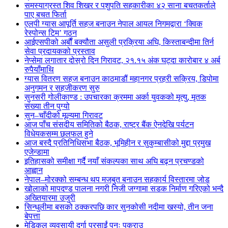
समस्याग्रस्त शिव शिखर र पशुपति सहकारीका ४२ साना बचतकर्ताले
पाए बचत फिर्ता
एलपी ग्यास आपूर्ति सहज बनाउन नेपाल आयल निगमद्वारा ‘क्विक
रेस्पोन्स टिम’ गठन
आईएसपीको अर्बौं बक्यौता असुली प्रक्रिया अघि, किस्ताबन्दीमा तिर्न
सेवा प्रदायकको प्रस्ताव
नेप्सेमा लगातार दोस्रो दिन गिरावट, २१.१५ अंक घट्दा कारोबार ४ अर्ब
रुपैयाँमाथि
ग्यास वितरण सहज बनाउन काठमाडौं महानगर प्रहरी सक्रिय, डिपोमा
अनुगमन र सहजीकरण सुरु
सुनसरी गोलीकाण्ड : उपचारका क्रममा अर्का युवकको मृत्यु, मृतक
संख्या तीन पुग्यो
सुन–चाँदीको मूल्यमा गिरावट
आज पाँच संसदीय समितिको बैठक, राष्ट्र बैंक ऐनदेखि पर्यटन
विधेयकसम्म छलफल हुने
आज बस्दै प्रतिनिधिसभा बैठक, भूमिहीन र सुकुम्बासीको मुद्दा प्रमुख
एजेन्डामा
इतिहासको समीक्षा गर्दै नयाँ संकल्पका साथ अघि बढ्न प्रचण्डको
आह्वान
नेपाल–मोरक्को सम्बन्ध थप मजबुत बनाउन सहकार्य विस्तारमा जोड
खोलाको मापदण्ड पालना नगरी निजी जग्गामा सडक निर्माण गरिएको भन्दै
अख्तियारमा उजुरी
सिन्धुलीमा बसको ठक्करपछि कार सुनकोसी नदीमा खस्यो, तीन जना
बेपत्ता
मेडिकल व्यवसायी दुर्गा प्रसाईं पुनः पक्राउ