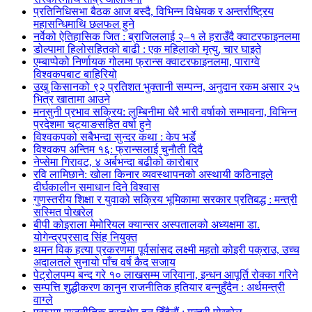
प्रतिनिधिसभा बैठक आज बस्दै, विभिन्न विधेयक र अन्तर्राष्ट्रिय
महासन्धिमाथि छलफल हुने
नर्वेको ऐतिहासिक जित : ब्राजिललाई २–१ ले हराउँदै क्वाटरफाइनलमा
डोल्पामा हिलोसहितको बाढी : एक महिलाको मृत्यु, चार घाइते
एम्बाप्पेको निर्णायक गोलमा फ्रान्स क्वाटरफाइनलमा, पाराग्वे
विश्वकपबाट बाहिरियो
उखु किसानको ९२ प्रतिशत भुक्तानी सम्पन्न, अनुदान रकम असार २५
भित्र खातामा आउने
मनसुनी प्रभाव सक्रिय: लुम्बिनीमा धेरै भारी वर्षाको सम्भावना, विभिन्न
प्रदेशमा चट्याङसहित वर्षा हुने
विश्वकपको सबैभन्दा सुन्दर कथा : केप भर्डे
विश्वकप अन्तिम १६: फ्रान्सलाई चुनाैती दिदै
नेप्सेमा गिरावट, ४ अर्बभन्दा बढीको कारोबार
रवि लामिछाने: खोला किनार व्यवस्थापनको अस्थायी कठिनाइले
दीर्घकालीन समाधान दिने विश्वास
गुणस्तरीय शिक्षा र युवाको सक्रिय भूमिकामा सरकार प्रतिबद्ध : मन्त्री
सस्मित पोखरेल
बीपी कोइराला मेमोरियल क्यान्सर अस्पतालको अध्यक्षमा डा.
योगेन्द्रप्रसाद सिंह नियुक्त
थमन विक हत्या प्रकरणमा पूर्वसांसद लक्ष्मी महतो कोइरी पक्राउ, उच्च
अदालतले सुनायो पाँच वर्ष कैद सजाय
पेट्रोलपम्प बन्द गरे १० लाखसम्म जरिवाना, इन्धन आपूर्ति रोक्का गरिने
सम्पत्ति शुद्धीकरण कानुन राजनीतिक हतियार बन्नुहुँदैन : अर्थमन्त्री
वाग्ले