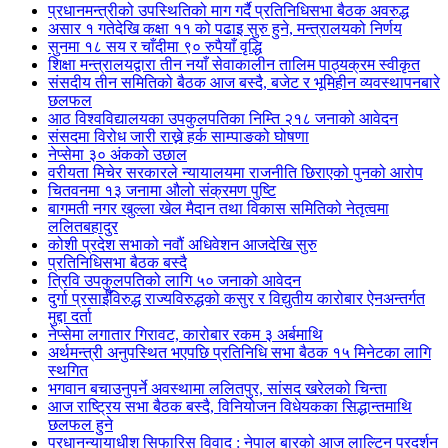
प्रधानमन्त्रीको उपस्थितिको माग गर्दै प्रतिनिधिसभा बैठक अवरुद्ध
असार १ गतेदेखि कक्षा ११ को पढाइ सुरु हुने, मन्त्रालयको निर्णय
सुनमा १८ सय र चाँदीमा ९० रुपैयाँ वृद्धि
शिक्षा मन्त्रालयद्वारा तीन नयाँ सेवाकालीन तालिम पाठ्यक्रम स्वीकृत
संसदीय तीन समितिको बैठक आज बस्दै, बजेट र भूमिहीन व्यवस्थापनबारे
छलफल
आठ विश्वविद्यालयका उपकुलपतिका निम्ति २१८ जनाको आवेदन
संसदमा विरोध जारी राख्ने हर्क साम्पाङको घोषणा
नेप्सेमा ३० अंकको उछाल
वरीयता मिचेर सरकारले न्यायालयमा राजनीति छिराएको पुनको आरोप
चितवनमा १३ जनामा औलो संक्रमण पुष्टि
बागमती नगर खुल्ला खेल मैदान तथा विकास समितिको नेतृत्वमा
ललितबहादुर
कोशी प्रदेश सभाको नवौं अधिवेशन आजदेखि सुरु
प्रतिनिधिसभा बैठक बस्दै
त्रिवि उपकुलपतिको लागि ५० जनाको आवेदन
दुर्गा प्रसाईँविरुद्ध राज्यविरुद्धको कसुर र विद्युतीय कारोबार ऐनअन्तर्गत
मुद्दा दर्ता
नेप्सेमा लगातार गिरावट, कारोबार रकम ३ अर्बमाथि
अर्थमन्त्री अनुपस्थित भएपछि प्रतिनिधि सभा बैठक १५ मिनेटका लागि
स्थगित
भगवान बचाउनुपर्ने अवस्थामा ललितपुर, सांसद खरेलको चिन्ता
आज राष्ट्रिय सभा बैठक बस्दै, विनियोजन विधेयकका सिद्धान्तमाथि
छलफल हुने
प्रधानन्यायाधीश सिफारिस विवाद : नेपाल बारको आज लाल्टिन प्रदर्शन