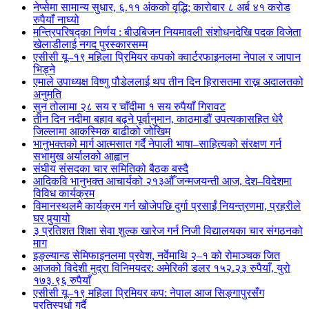
नेप्सेमा सामान्य सुधार, ६.११ अंकको वृद्धि; कारोबार ८ अर्ब ४१ करोड
रुपैयाँ नाघ्यो
मन्त्रिपरिषद्का निर्णय : बीउबिजन नियमावली संशोधनदेखि पदक विजेता
खेलाडीलाई नगद पुरस्कारसम्म
एसीसी यू–१९ महिला प्रिमियर कपको क्वार्टरफाइनलमा नेपाल र जापान
भिड्ने
एमाले उपाध्यक्ष विष्णु पौडेललाई थप तीन दिन हिरासतमा राख्न अदालतको
अनुमति
सुन तोलामा २८ सय र चाँदीमा १ सय रुपैयाँ गिरावट
तीन दिन नदीमा बहाव बढ्ने पूर्वानुमान, काठमाडौं उपत्यकासहित धेरै
जिल्लामा आकस्मिक बाढीको जोखिम
भानुभक्तको मार्ग आत्मसात गर्दै नेपाली भाषा–साहित्यको संरक्षण गर्न
सभामुख अर्यालको आह्वान
संघीय संसदका चार समितिको बैठक बस्दै
आदिकवि भानुभक्त आचार्यको २१३औँ जन्मजयन्ती आज, देश–विदेशमा
विविध कार्यक्रम
विमानस्थलमै कार्यक्रम गर्न खोजेपछि दुर्गा प्रसाईं नियन्त्रणमा, प्रहरीले
घर पुर्‍यायो
३ प्रतिशत शिक्षा सेवा शुल्क खारेज गर्न निजी विद्यालयका चार संगठनको
माग
इङ्ल्यान्ड सेमिफाइनलमा प्रवेश, नर्वेमाथि २–१ को रोमाञ्चक जित
आजको विदेशी मुद्रा विनिमयदर: अमेरिकी डलर १५२.२३ रुपैयाँ, युरो
१७३.९६ रुपैयाँ
एसीसी यू–१९ महिला प्रिमियर कप: नेपाल आज सिङ्गापुरसँग
प्रतिस्पर्धा गर्दै