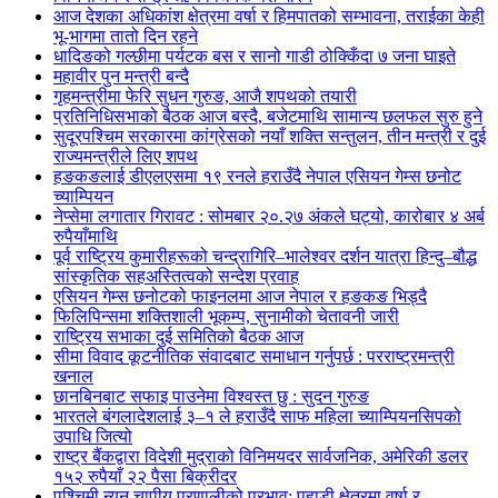
आज देशका अधिकांश क्षेत्रमा वर्षा र हिमपातको सम्भावना, तराईका केही
भू-भागमा तातो दिन रहने
धादिङको गल्छीमा पर्यटक बस र सानो गाडी ठोक्किँदा ७ जना घाइते
महावीर पुन मन्त्री बन्दै
गृहमन्त्रीमा फेरि सुधन गुरुङ, आजै शपथको तयारी
प्रतिनिधिसभाको बैठक आज बस्दै, बजेटमाथि सामान्य छलफल सुरु हुने
सुदूरपश्चिम सरकारमा कांग्रेसको नयाँ शक्ति सन्तुलन, तीन मन्त्री र दुई
राज्यमन्त्रीले लिए शपथ
हङकङलाई डीएलएसमा १९ रनले हराउँदै नेपाल एसियन गेम्स छनोट
च्याम्पियन
नेप्सेमा लगातार गिरावट : सोमबार २०.२७ अंकले घट्यो, कारोबार ४ अर्ब
रुपैयाँमाथि
पूर्व राष्ट्रिय कुमारीहरूको चन्द्रागिरि–भालेश्वर दर्शन यात्रा हिन्दु–बौद्ध
सांस्कृतिक सहअस्तित्वको सन्देश प्रवाह
एसियन गेम्स छनोटको फाइनलमा आज नेपाल र हङकङ भिड्दै
फिलिपिन्समा शक्तिशाली भूकम्प, सुनामीको चेतावनी जारी
राष्ट्रिय सभाका दुई समितिको बैठक आज
सीमा विवाद कूटनीतिक संवादबाट समाधान गर्नुपर्छ : परराष्ट्रमन्त्री
खनाल
छानबिनबाट सफाइ पाउनेमा विश्वस्त छु : सुदन गुरुङ
भारतले बंगलादेशलाई ३–१ ले हराउँदै साफ महिला च्याम्पियनसिपको
उपाधि जित्यो
राष्ट्र बैंकद्वारा विदेशी मुद्राको विनिमयदर सार्वजनिक, अमेरिकी डलर
१५२ रुपैयाँ २२ पैसा बिक्रीदर
पश्चिमी न्यून चापीय प्रणालीको प्रभाव: पहाडी क्षेत्रमा वर्षा र