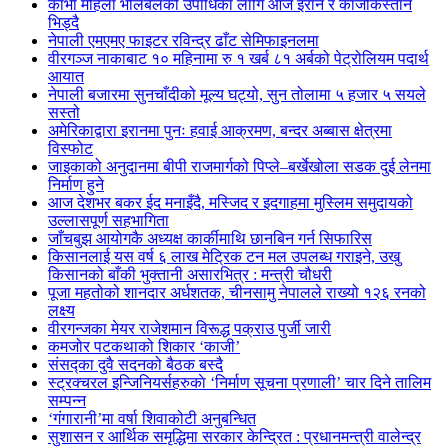
काभा महिला भलिबलको उपाधिका लागि आज इरान र काजकिस्तान
भिड्दै
नेपाली एमएमए फाइटर रविन्द्र ढाँट सेमिफाइनलमा
वीरगञ्ज नाकाबाट १० महिनामा रु १ खर्ब ८१ अर्बको पेट्रोलियम पदार्थ
आयात
नेपाली बजारमा सुनचाँदीको मूल्य घट्यो, सुन तोलामा ५ हजार ५ सयले
सस्तो
अमेरिकाद्वारा इरानमा पुनः हवाई आक्रमण, बन्दर अब्बास क्षेत्रमा
विस्फोट
जाइकाको अनुदानमा बीपी राजमार्गको पिप्ले–बर्खेखोला सडक दुई लेनमा
निर्माण हुने
आज देशभर बकर ईद मनाइँदै, मस्जिद र इदगाहमा मुस्लिम समुदायको
उल्लासपूर्ण सहभागिता
जाँचबुझ आयोगकै अध्यक्ष कार्कीमाथि छानबिन गर्न सिफारिस
किसानलाई यस वर्ष ६ लाख मेट्रिक टन मल उपलब्ध गराइने, उखु
किसानको बाँकी भुक्तानी असारभित्र : मन्त्री चौधरी
पूजा महतोको शानदार अर्धशतक, चीनसामु नेपालले राख्यो १२६ रनको
लक्ष्य
वीरगन्जका मेयर राजेशमान विरूद्ध पक्राउ पुर्जी जारी
कमजोर पटकथाको शिकार ‘काजी’
संसद्का दुवै सदनको बैठक बस्दै
स्ट्रक्चरल इन्जिनियर्सहरुकाे ‘निर्माण सूचना प्रणाली’ चार दिने तालिम
सम्पन्न
‘गंगारानी’मा वर्षा शिवाकोटी अनुबन्धित
सुशासन र आर्थिक समृद्धिमा सरकार केन्द्रित : प्रधानमन्त्री वालेन्द्र