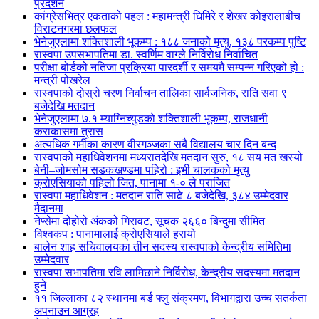
प्रदर्शन
कांग्रेसभित्र एकताको पहल : महामन्त्री घिमिरे र शेखर कोइरालाबीच
विराटनगरमा छलफल
भेनेजुएलामा शक्तिशाली भूकम्प : १८८ जनाको मृत्यु, १३८ परकम्प पुष्टि
रास्वपा उपसभापतिमा डा. स्वर्णिम वाग्ले निर्विरोध निर्वाचित
परीक्षा बोर्डको नतिजा प्रक्रिया पारदर्शी र समयमै सम्पन्न गरिएको हो :
मन्त्री पोखरेल
रास्वपाको दोस्रो चरण निर्वाचन तालिका सार्वजनिक, राति सवा ९
बजेदेखि मतदान
भेनेजुएलामा ७.१ म्याग्निच्युडको शक्तिशाली भूकम्प, राजधानी
कराकासमा त्रास
अत्यधिक गर्मीका कारण वीरगञ्जका सबै विद्यालय चार दिन बन्द
रास्वपाको महाधिवेशनमा मध्यरातदेखि मतदान सुरु, १८ सय मत खस्यो
बेनी–जोमसोम सडकखण्डमा पहिरो : इभी चालकको मृत्यु
क्रोएसियाको पहिलो जित, पानामा १-० ले पराजित
रास्वपा महाधिवेशन : मतदान राति साढे ८ बजेदेखि, ३८४ उम्मेदवार
मैदानमा
नेप्सेमा दोहोरो अंकको गिरावट, सूचक २६६० बिन्दुमा सीमित
विश्वकप : पानामालाई क्रोएसियाले हरायो
बालेन शाह सचिवालयका तीन सदस्य रास्वपाको केन्द्रीय समितिमा
उम्मेदवार
रास्वपा सभापतिमा रवि लामिछाने निर्विरोध, केन्द्रीय सदस्यमा मतदान
हुने
११ जिल्लाका ८२ स्थानमा बर्ड फ्लु संक्रमण, विभागद्वारा उच्च सतर्कता
अपनाउन आग्रह