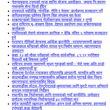
नेतन्याहुद्वारा ट्रम्पको गाजा शान्ति योजना अस्वीकार, ‘हमास निःशस्त्र
नभएसम्म सेना फिर्ता हुँदैन’
रास्वपाले भदौदेखि ‘नागरिक, नीति र नेतृत्व’ कार्यक्रम सञ्चालन गर्ने
कपिलवस्तुका पूर्वमेयर किरण सिंह जंगलमा मृत फेला
थाइल्यान्डको विद्यालय गोलीकाण्डमा मृतकको संख्या ९ पुग्यो
आज राष्ट्रिय भू–संरक्षण दिवस, देशभर वृक्षरोपण तथा सचेतनामूलक
कार्यक्रम
एनपिएलको तेस्रो संस्करण कात्तिक ९ देखि, मंसिर ५ गतेसम्म सञ्चालन
हुने
परराष्ट्र नीतिको केन्द्रमा आर्थिक कूटनीति : परराष्ट्रमन्त्री खनाल
महाङ्काल मन्दिरको चौघेरा सत्तल पुनःनिर्माण सम्पन्न, महानगरद्वारा
उद्घाटन
कक्षा १२ को मौका परीक्षाको नतिजा सार्वजनिक, ८१.१९ प्रतिशत
विद्यार्थी सबै विषयमा उत्तीर्ण
राष्ट्रिय सभामा गृहमन्त्री सुधन गुरुङको माफी : ‘मेरो भाषा अलि ठाडो
भयो, क्षमाप्रार्थी छु’
रौतहटमा पेट्रोल ट्याङ्कर पल्टिएपछि आगलागी, मानवीय क्षति भएन
काठमाडौंका प्रमुख प्रशासकीय अधिकृत सरोज गुरागाईं सेवा निवृत्त,
महानगरद्वारा सम्मानसहित बिदाइ
काठमाडौंका होटल–रेस्टुरेन्टलाई धुम्रपानका लागि छुट्टै स्थान अनिवार्य
बनाउन प्रशासनको निर्देशन
स्थानीय तह निर्वाचनका लागि रास्वपाको नयाँ कार्यविधि, उम्मेदवार
छनोटमा प्रारम्भिक निर्वाचनलाई ४० प्रतिशत भार
हर्मुज जलघाँटी खुलाउन अमेरिका–इरान वार्ता अन्तिम चरणमा, इरानलाई
ट्रम्पको कडा चेतावनी