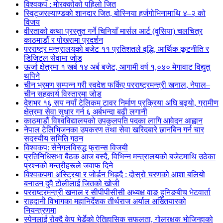
विश्वकप : मोरक्कोको पहिलो जित
स्विट्जरल्याण्डको शानदार जित, बोस्निया हर्जगोभिनामाथि ४–२ को
विजय
वीरताको कथा प्रस्तुत गर्ने चिनियाँ मार्सल आर्ट (वुसिया) चलचित्र
काठमाडौं र पोखरामा प्रदर्शन
परराष्ट्र मन्त्रालयको बजेट ११ प्रतिशतले वृद्धि, आर्थिक कूटनीति र
डिजिटल सेवामा जोड
ऊर्जा क्षेत्रमा १ खर्ब १४ अर्ब बजेट, आगामी वर्ष १,०४० मेगावाट विद्युत्
थपिने
चीन भ्रमण सम्पन्न गरी स्वदेश फर्किए परराष्ट्रमन्त्री खनाल, नेपाल–
चीन सहकार्य विस्तारमा जोड
देशभर १६ सय नयाँ टेलिकम टावर निर्माण प्रक्रिया अघि बढ्यो, ग्रामीण
क्षेत्रमा सेवा सुधार गर्न ६ अर्बभन्दा बढी लगानी
काठमाडौं विश्वविद्यालयको उपकुलपति पदका लागि आवेदन आह्वान
नेपाल टेलिभिजनका उपकरण तथा सेवा खरिदबारे छानबिन गर्न चार
सदस्यीय समिति गठन
विश्वकप: सेनेगलविरुद्ध फ्रान्स विजयी
प्रतिनिधिसभा बैठक आज बस्दै, विभिन्न मन्त्रालयको बजेटमाथि उठेका
प्रश्नको मन्त्रीहरूले जवाफ दिने
विश्वकपमा अस्ट्रिया र जोर्डन भिड्दै : दोस्रो चरणको आशा बलियो
बनाउन दुवै टोलीलाई जितको खोजी
परराष्ट्रमन्त्री खनाल र सीपीपीसीसी अध्यक्ष वाङ हुनिङबीच भेटवार्ता
राहदानी विभागका महानिर्देशक तीर्थराज अर्याल अख्तियारको
नियन्त्रणमा
स्पेनलाई रोक्दै केप भेर्डेको ऐतिहासिक सफलता, गोलरक्षक भोजिन्हाको