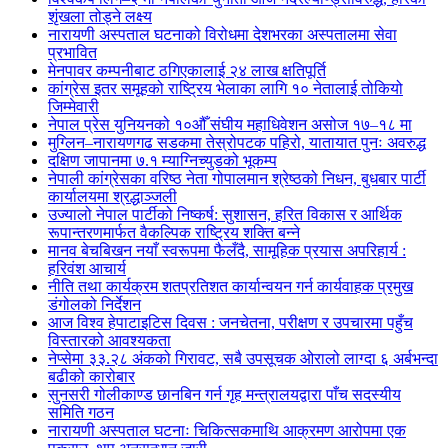
शृंखला तोड्ने लक्ष्य
नारायणी अस्पताल घटनाको विरोधमा देशभरका अस्पतालमा सेवा
प्रभावित
मेनपावर कम्पनीबाट ठगिएकालाई २४ लाख क्षतिपूर्ति
कांग्रेस इतर समूहको राष्ट्रिय भेलाका लागि १० नेतालाई तोकियो
जिम्मेवारी
नेपाल प्रेस युनियनको १०औँ संघीय महाधिवेशन असोज १७–१८ मा
मुग्लिन–नारायणगढ सडकमा तेस्रोपटक पहिरो, यातायात पुनः अवरुद्ध
दक्षिण जापानमा ७.१ म्याग्निच्युडको भूकम्प
नेपाली कांग्रेसका वरिष्ठ नेता गोपालमान श्रेष्ठको निधन, बुधबार पार्टी
कार्यालयमा श्रद्धाञ्जली
उज्यालो नेपाल पार्टीको निष्कर्ष: सुशासन, हरित विकास र आर्थिक
रूपान्तरणमार्फत वैकल्पिक राष्ट्रिय शक्ति बन्ने
मानव बेचबिखन नयाँ स्वरूपमा फैलँदै, सामूहिक प्रयास अपरिहार्य :
हरिवंश आचार्य
नीति तथा कार्यक्रम शतप्रतिशत कार्यान्वयन गर्न कार्यवाहक प्रमुख
डंगोलको निर्देशन
आज विश्व हेपाटाइटिस दिवस : जनचेतना, परीक्षण र उपचारमा पहुँच
विस्तारको आवश्यकता
नेप्सेमा ३३.२८ अंकको गिरावट, सबै उपसूचक ओरालो लाग्दा ६ अर्बभन्दा
बढीको कारोबार
सुनसरी गोलीकाण्ड छानबिन गर्न गृह मन्त्रालयद्वारा पाँच सदस्यीय
समिति गठन
नारायणी अस्पताल घटनाः चिकित्सकमाथि आक्रमण आरोपमा एक